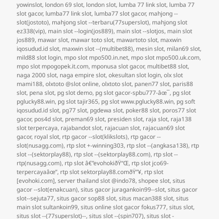
yowinslot
,
london 69 slot
,
london slot
,
lumba 77 link slot
,
lumba 77
slot gacor
,
lumba77 link slot
,
lumba77 slot gacor
,
mahjong --
slot(jostoto)
,
mahjong slot --terbaru(77superslot)
,
mahjong slot
ez338(vip)
,
main slot --login(jos889)
,
main slot --slotjos
,
main slot
jos889
,
mawar slot
,
mawar toto slot
,
mawartoto slot
,
maxwin
iqosudud.id slot
,
maxwin slot --(multibet88)
,
mesin slot
,
milan69 slot
,
mild88 slot login
,
mpo slot mpo500.in.net
,
mpo slot mpo500.uk.com
,
mpo slot mpogopek.it.com
,
mponusa slot gacor
,
multibet88 slot
,
naga 2000 slot
,
naga empire slot
,
okesultan slot login
,
olx slot
mami188
,
olxtoto @slot online
,
olxtoto slot
,
panen77 slot
,
paris88
slot
,
pena slot
,
pg slot demo
,
pg slot gacor-spbu777-âœ¯
,
pg slot
pglucky88.win
,
pg slot tajir365
,
pg slot www.pglucky88.win
,
pg soft
iqosudud.id slot
,
pg77 slot
,
pgdewa slot
,
poker88 slot
,
poros77 slot
gacor
,
pos4d slot
,
preman69 slot
,
presiden slot
,
raja slot
,
raja138
slot terpercaya
,
rajabandot slot
,
rajacuan slot
,
rajacuan69 slot
gacor
,
royal slot
,
rtp gacor --slot(klikslots)
,
rtp gacor --
slot(nusagg.com)
,
rtp slot +-winning303
,
rtp slot --(angkasa138)
,
rtp
slot --(sektorplay88)
,
rtp slot --(sektorplay88.com)
,
rtp slot --
rtp(nusagg.com)
,
rtp slot â€”evohokiðŸ“Œ
,
rtp slot jco69-
terpercayaâœ”
,
rtp slot sektorplay88.comðŸ”¥
,
rtp slot
[evohoki.com]
,
server thailand slot @indo78
,
shopee slot
,
situs
gacor --slot(enakcuan)
,
situs gacor juragankoin99--slot
,
situs gacor
slot--sejuta77
,
situs gacor sop88 slot
,
situs macan388 slot
,
situs
main slot sultankoin99
,
situs online slot gacor fokus777
,
situs slot
,
situs slot --(77superslot)--
,
situs slot --(spin707)
,
situs slot -