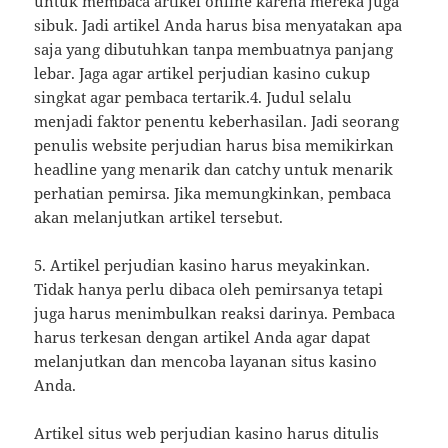
untuk membaca artikel online karena mereka juga
sibuk. Jadi artikel Anda harus bisa menyatakan apa
saja yang dibutuhkan tanpa membuatnya panjang
lebar. Jaga agar artikel perjudian kasino cukup
singkat agar pembaca tertarik.4. Judul selalu
menjadi faktor penentu keberhasilan. Jadi seorang
penulis website perjudian harus bisa memikirkan
headline yang menarik dan catchy untuk menarik
perhatian pemirsa. Jika memungkinkan, pembaca
akan melanjutkan artikel tersebut.
5. Artikel perjudian kasino harus meyakinkan.
Tidak hanya perlu dibaca oleh pemirsanya tetapi
juga harus menimbulkan reaksi darinya. Pembaca
harus terkesan dengan artikel Anda agar dapat
melanjutkan dan mencoba layanan situs kasino
Anda.
Artikel situs web perjudian kasino harus ditulis