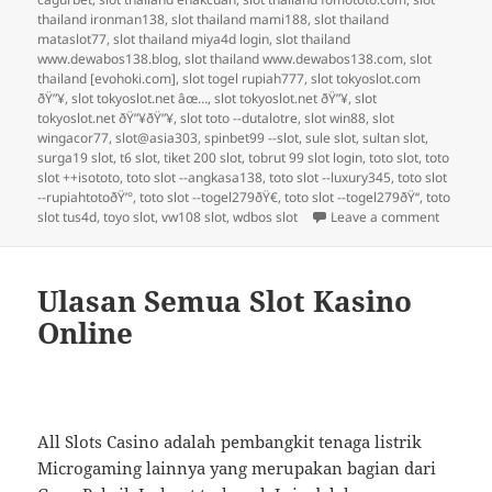
thailand ironman138
,
slot thailand mami188
,
slot thailand
mataslot77
,
slot thailand miya4d login
,
slot thailand
www.dewabos138.blog
,
slot thailand www.dewabos138.com
,
slot
thailand [evohoki.com]
,
slot togel rupiah777
,
slot tokyoslot.com
ðŸ”¥
,
slot tokyoslot.net âœ…
,
slot tokyoslot.net ðŸ”¥
,
slot
tokyoslot.net ðŸ”¥ðŸ”¥
,
slot toto --dutalotre
,
slot win88
,
slot
wingacor77
,
slot@asia303
,
spinbet99 --slot
,
sule slot
,
sultan slot
,
surga19 slot
,
t6 slot
,
tiket 200 slot
,
tobrut 99 slot login
,
toto slot
,
toto
slot ++isototo
,
toto slot --angkasa138
,
toto slot --luxury345
,
toto slot
--rupiahtotoðŸ’°
,
toto slot --togel279ðŸ€
,
toto slot --togel279ðŸ‘‘
,
toto
on Cara
slot tus4d
,
toyo slot
,
vw108 slot
,
wdbos slot
Leave a comment
Ulasan Semua Slot Kasino
Online
All Slots Casino adalah pembangkit tenaga listrik
Microgaming lainnya yang merupakan bagian dari