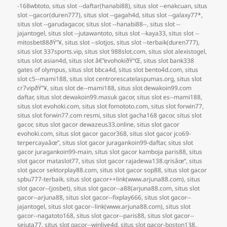
-168wbtoto
,
situs slot --daftar(hanabi88)
,
situs slot --enakcuan
,
situs
slot --gacor(duren777)
,
situs slot --gagah4d
,
situs slot --galaxy77*
,
situs slot --garudagacor
,
situs slot --hanabi88--
,
situs slot --
jajantogel
,
situs slot --jutawantoto
,
situs slot --kaya33
,
situs slot --
mitosbet88ðŸ”¥
,
situs slot --slotjos
,
situs slot --terbaik(duren777)
,
situs slot 337sports.vip
,
situs slot 988slot.com
,
situs slot alexistogel
,
situs slot asian4d
,
situs slot â€”evohokiðŸ“Œ
,
situs slot bank338
gates of olympus
,
situs slot bbca4d
,
situs slot bento4d.com
,
situs
slot c5--mami188
,
situs slot centrorescatelaspumas.org
,
situs slot
cr7vipðŸ”¥
,
situs slot de--mami188
,
situs slot dewakoin99.com
daftar
,
situs slot dewakoin99.masuk gacor
,
situs slot es--mami188
,
situs slot evohoki.com
,
situs slot fomototo.com
,
situs slot forwin77
,
situs slot forwin77.com resmi
,
situs slot gacha168 gacor
,
situs slot
gacor
,
situs slot gacor dewazeus33.online
,
situs slot gacor
evohoki.com
,
situs slot gacor gacor368
,
situs slot gacor jco69-
terpercayaâœ”
,
situs slot gacor juragankoin99-daftar
,
situs slot
gacor juragankoin99-main
,
situs slot gacor kamboja paris88
,
situs
slot gacor mataslot77
,
situs slot gacor rajadewa138.qrisâœ“
,
situs
slot gacor sektorplay88.com
,
situs slot gacor sop88
,
situs slot gacor
spbu777-terbaik
,
situs slot gacor++link(www.arjuna88.com)
,
situs
slot gacor--(josbet)
,
situs slot gacor--a88(arjuna88.com
,
situs slot
gacor--arjuna88
,
situs slot gacor--fixplay666
,
situs slot gacor--
jajantogel
,
situs slot gacor--link(www.arjuna88.com)
,
situs slot
gacor--nagatoto168
,
situs slot gacor--paris88
,
situs slot gacor--
sejuta77
,
situs slot gacor--winlive4d
,
situs slot gacor-boston138
,