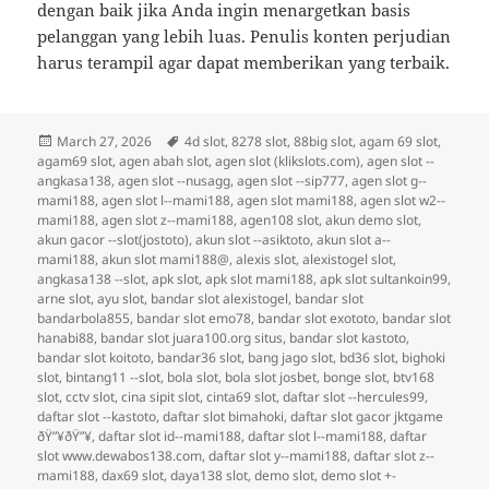
dengan baik jika Anda ingin menargetkan basis
pelanggan yang lebih luas. Penulis konten perjudian
harus terampil agar dapat memberikan yang terbaik.
Posted
Tags
March 27, 2026
4d slot
,
8278 slot
,
88big slot
,
agam 69 slot
,
on
agam69 slot
,
agen abah slot
,
agen slot (klikslots.com)
,
agen slot --
angkasa138
,
agen slot --nusagg
,
agen slot --sip777
,
agen slot g--
mami188
,
agen slot l--mami188
,
agen slot mami188
,
agen slot w2--
mami188
,
agen slot z--mami188
,
agen108 slot
,
akun demo slot
,
akun gacor --slot(jostoto)
,
akun slot --asiktoto
,
akun slot a--
mami188
,
akun slot mami188@
,
alexis slot
,
alexistogel slot
,
angkasa138 --slot
,
apk slot
,
apk slot mami188
,
apk slot sultankoin99
,
arne slot
,
ayu slot
,
bandar slot alexistogel
,
bandar slot
bandarbola855
,
bandar slot emo78
,
bandar slot exototo
,
bandar slot
hanabi88
,
bandar slot juara100.org situs
,
bandar slot kastoto
,
bandar slot koitoto
,
bandar36 slot
,
bang jago slot
,
bd36 slot
,
bighoki
slot
,
bintang11 --slot
,
bola slot
,
bola slot josbet
,
bonge slot
,
btv168
slot
,
cctv slot
,
cina sipit slot
,
cinta69 slot
,
daftar slot --hercules99
,
daftar slot --kastoto
,
daftar slot bimahoki
,
daftar slot gacor jktgame
ðŸ”¥ðŸ”¥
,
daftar slot id--mami188
,
daftar slot l--mami188
,
daftar
slot www.dewabos138.com
,
daftar slot y--mami188
,
daftar slot z--
mami188
,
dax69 slot
,
daya138 slot
,
demo slot
,
demo slot +-