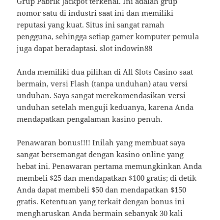
Grup Pabrik Jackpot terkenal. Ini adalah grup
nomor satu di industri saat ini dan memiliki
reputasi yang kuat. Situs ini sangat ramah
pengguna, sehingga setiap gamer komputer pemula
juga dapat beradaptasi. slot indowin88
Anda memiliki dua pilihan di All Slots Casino saat
bermain, versi Flash (tanpa unduhan) atau versi
unduhan. Saya sangat merekomendasikan versi
unduhan setelah menguji keduanya, karena Anda
mendapatkan pengalaman kasino penuh.
Penawaran bonus!!!! Inilah yang membuat saya
sangat bersemangat dengan kasino online yang
hebat ini. Penawaran pertama memungkinkan Anda
membeli $25 dan mendapatkan $100 gratis; di detik
Anda dapat membeli $50 dan mendapatkan $150
gratis. Ketentuan yang terkait dengan bonus ini
mengharuskan Anda bermain sebanyak 30 kali