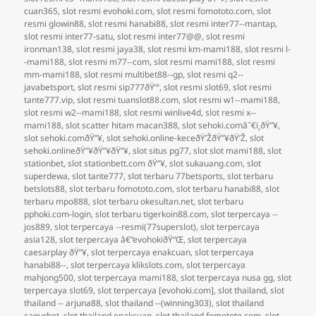
cuan365
,
slot resmi evohoki.com
,
slot resmi fomototo.com
,
slot
resmi glowin88
,
slot resmi hanabi88
,
slot resmi inter77--mantap
,
slot resmi inter77-satu
,
slot resmi inter77@@
,
slot resmi
ironman138
,
slot resmi jaya38
,
slot resmi km-mami188
,
slot resmi l-
-mami188
,
slot resmi m77--com
,
slot resmi mami188
,
slot resmi
mm-mami188
,
slot resmi multibet88--gp
,
slot resmi q2--
javabetsport
,
slot resmi sip777ðŸ’°
,
slot resmi slot69
,
slot resmi
tante777.vip
,
slot resmi tuanslot88.com
,
slot resmi w1--mami188
,
slot resmi w2--mami188
,
slot resmi winlive4d
,
slot resmi x--
mami188
,
slot scatter hitam macan388
,
slot sehoki.comâ˜€ï¸ðŸ”¥
,
slot sehoki.comðŸ”¥
,
slot sehoki.online-keceðŸ’ŽðŸ”¥ðŸ’Ž
,
slot
sehoki.onlineðŸ”¥ðŸ”¥ðŸ”¥
,
slot situs pg77
,
slot slot mami188
,
slot
stationbet
,
slot stationbett.com ðŸ”¥
,
slot sukauang.com
,
slot
superdewa
,
slot tante777
,
slot terbaru 77betsports
,
slot terbaru
betslots88
,
slot terbaru fomototo.com
,
slot terbaru hanabi88
,
slot
terbaru mpo888
,
slot terbaru okesultan.net
,
slot terbaru
pphoki.com-login
,
slot terbaru tigerkoin88.com
,
slot terpercaya --
jos889
,
slot terpercaya --resmi(77superslot)
,
slot terpercaya
asia128
,
slot terpercaya â€”evohokiðŸ“Œ
,
slot terpercaya
caesarplay ðŸ”¥
,
slot terpercaya enakcuan
,
slot terpercaya
hanabi88--
,
slot terpercaya klikslots.com
,
slot terpercaya
mahjong500
,
slot terpercaya mami188
,
slot terpercaya nusa gg
,
slot
terpercaya slot69
,
slot terpercaya [evohoki.com]
,
slot thailand
,
slot
thailand -- arjuna88
,
slot thailand --(winning303)
,
slot thailand
cagurbet
,
slot thailand enakcuan
,
slot thailand fomototo.com
,
slot