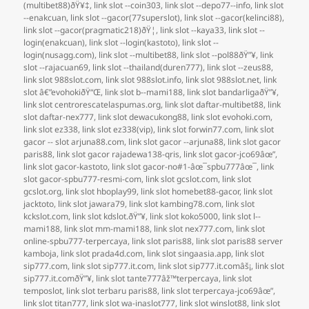
(multibet88)ðŸ¥‡
,
link slot --coin303
,
link slot --depo77--info
,
link slot
--enakcuan
,
link slot --gacor(77superslot)
,
link slot --gacor(kelinci88)
,
link slot --gacor(pragmatic218)ðŸ¦
,
link slot --kaya33
,
link slot --
login(enakcuan)
,
link slot --login(kastoto)
,
link slot --
login(nusagg.com)
,
link slot --multibet88
,
link slot --pol88ðŸ”¥
,
link
slot --rajacuan69
,
link slot --thailand(duren777)
,
link slot --zeus88
,
link slot 988slot.com
,
link slot 988slot.info
,
link slot 988slot.net
,
link
slot â€”evohokiðŸ“Œ
,
link slot b--mami188
,
link slot bandarligaðŸ”¥
,
link slot centrorescatelaspumas.org
,
link slot daftar-multibet88
,
link
slot daftar-nex777
,
link slot dewacukong88
,
link slot evohoki.com
,
link slot ez338
,
link slot ez338(vip)
,
link slot forwin77.com
,
link slot
gacor -- slot arjuna88.com
,
link slot gacor --arjuna88
,
link slot gacor
paris88
,
link slot gacor rajadewa138-qris
,
link slot gacor-jco69âœ”
,
link slot gacor-kastoto
,
link slot gacor-no#1-âœ¯spbu777âœ¯
,
link
slot gacor-spbu777-resmi-com
,
link slot gcslot.com
,
link slot
gcslot.org
,
link slot hboplay99
,
link slot homebet88-gacor
,
link slot
jacktoto
,
link slot jawara79
,
link slot kambing78.com
,
link slot
kckslot.com
,
link slot kdslot.ðŸ”¥
,
link slot koko5000
,
link slot l--
mami188
,
link slot mm-mami188
,
link slot nex777.com
,
link slot
online-spbu777-terpercaya
,
link slot paris88
,
link slot paris88 server
kamboja
,
link slot prada4d.com
,
link slot singaasia.app
,
link slot
sip777.com
,
link slot sip777.it.com
,
link slot sip777.it.comâš¡
,
link slot
sip777.it.comðŸ”¥
,
link slot tante777âž™terpercaya
,
link slot
temposlot
,
link slot terbaru paris88
,
link slot terpercaya-jco69âœ”
,
link slot titan777
,
link slot wa-inaslot777
,
link slot winslot88
,
link slot