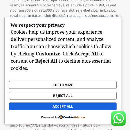
resmi
,
rajacuan69 slot terpercaya
,
rajamuda slot
,
rajin slot
,
rakyat
slot
,
rans303 slot
,
ratu303 slot
,
raya slot
,
rejekibet slot
,
rimba slot
,
royal slot
,
rtp gacor --slot(klikslots)
,
rtp gacor --slot(nusagg.com)
,
rtp
slot
,
rtp slot +-winning303
,
rtp slot --(angkasa138)
,
rtp slot --
We respect your privacy
(klikslots).com
,
rtp slot --(sektorplay88)
,
rtp slot --
(sektorplay88.com)
,
rtp slot --asiktoto
,
rtp slot --gempa777
,
rtp slot --
Cookies help us improve your experience,
jago368
,
rtp slot --rtp(nusagg.com)
,
rtp slot â€”evohokiðŸ“Œ
,
rtp slot
deliver personalized content, and analyze
b2--asia128
,
rtp slot exototo
,
rtp slot hari ini
,
rtp slot jco69-
traffic. You can choose which cookies to allow
terpercayaâœ”
,
rtp slot jostoto
,
rtp slot sektorplay88.comðŸ”¥
,
rtp
slot [evohoki.com]
,
rubik slot
,
rusa 33 slot
,
rusa33 slot
,
rusa33 slot
by clicking
Customize
. Click
Accept All
to
login
,
sampoerna slot
,
sandibet slot
,
sarang slot
,
savaya slot
,
sbobet
consent or
Reject All
to decline non-essential
slot -â­indo777
,
sbobet slot asia128
,
senopati slot
,
sensa138 slot
,
cookies.
server thailand slot @indo78
,
shopee slot
,
situs bank338 slot
,
situs
gacor --slot(asiktoto)
,
situs gacor --slot(duren777)ðŸš€
,
situs gacor -
-slot(enakcuan)
,
situs gacor juragankoin99--slot
,
situs gacor slot--
sejuta77
,
situs gacor slot-mitosbet88ðŸ”¥
,
situs gacor slot-
CUSTOMIZE
rajadewa138
,
situs gacor sop88 slot
,
situs judi slot
,
situs kunti69
slot
,
situs macan388 slot
,
situs mahjong --slot(ligamaster77)
,
situs
REJECT ALL
main slot sultankoin99
,
situs online slot gacor fokus777
,
situs slot
,
situs slot (bola88-vip)
,
situs slot --(77superslot)--
,
situs slot --
ACCEPT ALL
(gacor108)
,
situs slot --(spin707)
,
situs slot --168wbtoto
,
situs slot -
-2waybet
,
situs slot --agen(klikslots.com)
,
situs slot --asiktoto
,
situs
Powered by
slot --daftar(hanabi88)
,
situs slot --enakcuan
,
situs slot --
gacor(duren777)
,
situs slot --gacor(king999)
,
situs slot --