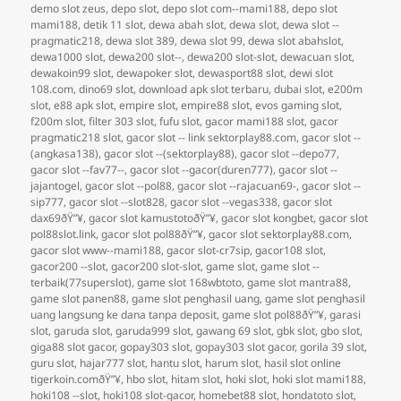
demo slot zeus
,
depo slot
,
depo slot com--mami188
,
depo slot
mami188
,
detik 11 slot
,
dewa abah slot
,
dewa slot
,
dewa slot --
pragmatic218
,
dewa slot 389
,
dewa slot 99
,
dewa slot abahslot
,
dewa1000 slot
,
dewa200 slot--
,
dewa200 slot-slot
,
dewacuan slot
,
dewakoin99 slot
,
dewapoker slot
,
dewasport88 slot
,
dewi slot
108.com
,
dino69 slot
,
download apk slot terbaru
,
dubai slot
,
e200m
slot
,
e88 apk slot
,
empire slot
,
empire88 slot
,
evos gaming slot
,
f200m slot
,
filter 303 slot
,
fufu slot
,
gacor mami188 slot
,
gacor
pragmatic218 slot
,
gacor slot -- link sektorplay88.com
,
gacor slot --
(angkasa138)
,
gacor slot --(sektorplay88)
,
gacor slot --depo77
,
gacor slot --fav77--
,
gacor slot --gacor(duren777)
,
gacor slot --
jajantogel
,
gacor slot --pol88
,
gacor slot --rajacuan69-
,
gacor slot --
sip777
,
gacor slot --slot828
,
gacor slot --vegas338
,
gacor slot
dax69ðŸ”¥
,
gacor slot kamustotoðŸ”¥
,
gacor slot kongbet
,
gacor slot
pol88slot.link
,
gacor slot pol88ðŸ”¥
,
gacor slot sektorplay88.com
,
gacor slot www--mami188
,
gacor slot-cr7sip
,
gacor108 slot
,
gacor200 --slot
,
gacor200 slot-slot
,
game slot
,
game slot --
terbaik(77superslot)
,
game slot 168wbtoto
,
game slot mantra88
,
game slot panen88
,
game slot penghasil uang
,
game slot penghasil
uang langsung ke dana tanpa deposit
,
game slot pol88ðŸ”¥
,
garasi
slot
,
garuda slot
,
garuda999 slot
,
gawang 69 slot
,
gbk slot
,
gbo slot
,
giga88 slot gacor
,
gopay303 slot
,
gopay303 slot gacor
,
gorila 39 slot
,
guru slot
,
hajar777 slot
,
hantu slot
,
harum slot
,
hasil slot online
tigerkoin.comðŸ”¥
,
hbo slot
,
hitam slot
,
hoki slot
,
hoki slot mami188
,
hoki108 --slot
,
hoki108 slot-gacor
,
homebet88 slot
,
hondatoto slot
,