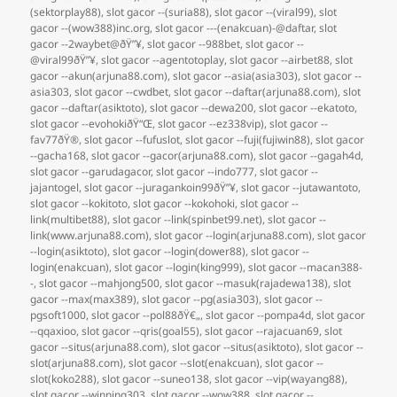
(sektorplay88)
,
slot gacor --(suria88)
,
slot gacor --(viral99)
,
slot
gacor --(wow388)inc.org
,
slot gacor ---(enakcuan)-@daftar
,
slot
gacor --2waybet@ðŸ”¥
,
slot gacor --988bet
,
slot gacor --
@viral99ðŸ”¥
,
slot gacor --agentotoplay
,
slot gacor --airbet88
,
slot
gacor --akun(arjuna88.com)
,
slot gacor --asia(asia303)
,
slot gacor --
asia303
,
slot gacor --cwdbet
,
slot gacor --daftar(arjuna88.com)
,
slot
gacor --daftar(asiktoto)
,
slot gacor --dewa200
,
slot gacor --ekatoto
,
slot gacor --evohokiðŸ“Œ
,
slot gacor --ez338vip)
,
slot gacor --
fav77ðŸ®
,
slot gacor --fufuslot
,
slot gacor --fuji(fujiwin88)
,
slot gacor
--gacha168
,
slot gacor --gacor(arjuna88.com)
,
slot gacor --gagah4d
,
slot gacor --garudagacor
,
slot gacor --indo777
,
slot gacor --
jajantogel
,
slot gacor --juragankoin99ðŸ”¥
,
slot gacor --jutawantoto
,
slot gacor --kokitoto
,
slot gacor --kokohoki
,
slot gacor --
link(multibet88)
,
slot gacor --link(spinbet99.net)
,
slot gacor --
link(www.arjuna88.com)
,
slot gacor --login(arjuna88.com)
,
slot gacor
--login(asiktoto)
,
slot gacor --login(dower88)
,
slot gacor --
login(enakcuan)
,
slot gacor --login(king999)
,
slot gacor --macan388-
-
,
slot gacor --mahjong500
,
slot gacor --masuk(rajadewa138)
,
slot
gacor --max(max389)
,
slot gacor --pg(asia303)
,
slot gacor --
pgsoft1000
,
slot gacor --pol88ðŸ€„
,
slot gacor --pompa4d
,
slot gacor
--qqaxioo
,
slot gacor --qris(goal55)
,
slot gacor --rajacuan69
,
slot
gacor --situs(arjuna88.com)
,
slot gacor --situs(asiktoto)
,
slot gacor --
slot(arjuna88.com)
,
slot gacor --slot(enakcuan)
,
slot gacor --
slot(koko288)
,
slot gacor --suneo138
,
slot gacor --vip(wayang88)
,
slot gacor --winning303
,
slot gacor --wow388
,
slot gacor --