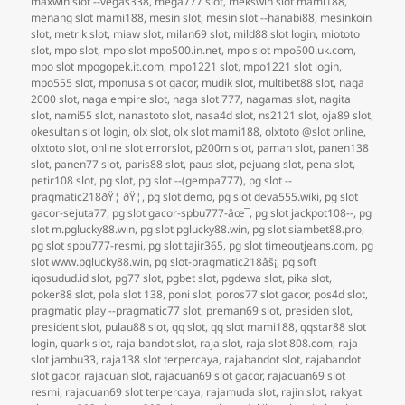
maxwin slot --vegas338
,
mega777 slot
,
mekswin slot mami188
,
menang slot mami188
,
mesin slot
,
mesin slot --hanabi88
,
mesinkoin
slot
,
metrik slot
,
miaw slot
,
milan69 slot
,
mild88 slot login
,
miototo
slot
,
mpo slot
,
mpo slot mpo500.in.net
,
mpo slot mpo500.uk.com
,
mpo slot mpogopek.it.com
,
mpo1221 slot
,
mpo1221 slot login
,
mpo555 slot
,
mponusa slot gacor
,
mudik slot
,
multibet88 slot
,
naga
2000 slot
,
naga empire slot
,
naga slot 777
,
nagamas slot
,
nagita
slot
,
nami55 slot
,
nanastoto slot
,
nasa4d slot
,
ns2121 slot
,
oja89 slot
,
okesultan slot login
,
olx slot
,
olx slot mami188
,
olxtoto @slot online
,
olxtoto slot
,
online slot errorslot
,
p200m slot
,
paman slot
,
panen138
slot
,
panen77 slot
,
paris88 slot
,
paus slot
,
pejuang slot
,
pena slot
,
petir108 slot
,
pg slot
,
pg slot --(gempa777)
,
pg slot --
pragmatic218ðŸ¦ ðŸ¦
,
pg slot demo
,
pg slot deva555.wiki
,
pg slot
gacor-sejuta77
,
pg slot gacor-spbu777-âœ¯
,
pg slot jackpot108--
,
pg
slot m.pglucky88.win
,
pg slot pglucky88.win
,
pg slot siambet88.pro
,
pg slot spbu777-resmi
,
pg slot tajir365
,
pg slot timeoutjeans.com
,
pg
slot www.pglucky88.win
,
pg slot-pragmatic218âš¡
,
pg soft
iqosudud.id slot
,
pg77 slot
,
pgbet slot
,
pgdewa slot
,
pika slot
,
poker88 slot
,
pola slot 138
,
poni slot
,
poros77 slot gacor
,
pos4d slot
,
pragmatic play --pragmatic77 slot
,
preman69 slot
,
presiden slot
,
president slot
,
pulau88 slot
,
qq slot
,
qq slot mami188
,
qqstar88 slot
login
,
quark slot
,
raja bandot slot
,
raja slot
,
raja slot 808.com
,
raja
slot jambu33
,
raja138 slot terpercaya
,
rajabandot slot
,
rajabandot
slot gacor
,
rajacuan slot
,
rajacuan69 slot gacor
,
rajacuan69 slot
resmi
,
rajacuan69 slot terpercaya
,
rajamuda slot
,
rajin slot
,
rakyat