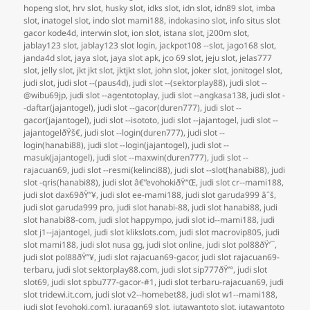
hopeng slot
,
hrv slot
,
husky slot
,
idks slot
,
idn slot
,
idn89 slot
,
imba
slot
,
inatogel slot
,
indo slot mami188
,
indokasino slot
,
info situs slot
gacor kode4d
,
interwin slot
,
ion slot
,
istana slot
,
j200m slot
,
jablay123 slot
,
jablay123 slot login
,
jackpot108 --slot
,
jago168 slot
,
janda4d slot
,
jaya slot
,
jaya slot apk
,
jco 69 slot
,
jeju slot
,
jelas777
slot
,
jelly slot
,
jkt jkt slot
,
jktjkt slot
,
john slot
,
joker slot
,
jonitogel slot
,
judi slot
,
judi slot --(paus4d)
,
judi slot --(sektorplay88)
,
judi slot --
@wibu69jp
,
judi slot --agentotoplay
,
judi slot --angkasa138
,
judi slot -
-daftar(jajantogel)
,
judi slot --gacor(duren777)
,
judi slot --
gacor(jajantogel)
,
judi slot --isototo
,
judi slot --jajantogel
,
judi slot --
jajantogelðŸš€
,
judi slot --login(duren777)
,
judi slot --
login(hanabi88)
,
judi slot --login(jajantogel)
,
judi slot --
masuk(jajantogel)
,
judi slot --maxwin(duren777)
,
judi slot --
rajacuan69
,
judi slot --resmi(kelinci88)
,
judi slot --slot(hanabi88)
,
judi
slot -qris(hanabi88)
,
judi slot â€”evohokiðŸ“Œ
,
judi slot cr--mami188
,
judi slot dax69ðŸ”¥
,
judi slot ee-mami188
,
judi slot garuda999 âˆš
,
judi slot garuda999 pro
,
judi slot hanabi-88
,
judi slot hanabi88
,
judi
slot hanabi88-com
,
judi slot happympo
,
judi slot id--mami188
,
judi
slot j1--jajantogel
,
judi slot klikslots.com
,
judi slot macrovip805
,
judi
slot mami188
,
judi slot nusa gg
,
judi slot online
,
judi slot pol88ðŸ’¯
,
judi slot pol88ðŸ”¥
,
judi slot rajacuan69-gacor
,
judi slot rajacuan69-
terbaru
,
judi slot sektorplay88.com
,
judi slot sip777ðŸ’°
,
judi slot
slot69
,
judi slot spbu777-gacor-#1
,
judi slot terbaru-rajacuan69
,
judi
slot tridewi.it.com
,
judi slot v2--homebet88
,
judi slot w1--mami188
,
judi slot [evohoki.com]
,
juragan69 slot
,
jutawantoto slot
,
jutawantoto