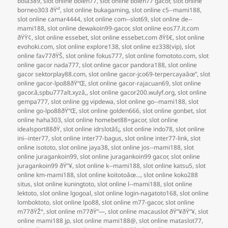
bola389
,
slot online boleh77
,
slot online boleh77 gacor
,
slot online
borneo303 ðŸ’²
,
slot online bukagaming
,
slot online c5--mami188
,
slot online camar4444
,
slot online com--slot69
,
slot online de--
mami188
,
slot online dewakoin99-gacor
,
slot online eos77.it.com
ðŸŸ¢
,
slot online essebet
,
slot online essebet.com ðŸš€
,
slot online
evohoki.com
,
slot online explore138
,
slot online ez338(vip)
,
slot
online fav77ðŸŠ
,
slot online fokus777
,
slot online fomototo.com
,
slot
online gacor nada777
,
slot online gacor pandora188
,
slot online
gacor sektorplay88.com
,
slot online gacor-jco69-terpercayaâœ”
,
slot
online gacor-lpo88ðŸ“Œ
,
slot online gacor-rajacuan69
,
slot online
gacor.â‚spbu777alt.xyzâ‚
,
slot online gacor200.wulyf.org
,
slot online
gempa777
,
slot online gg vipdewa
,
slot online go--mami188
,
slot
online go-lpo88ðŸ“Œ
,
slot online golden666
,
slot online gonbet
,
slot
online haha303
,
slot online homebet88=gacor
,
slot online
idealsport88ðŸ
,
slot online idrslotâš¡
,
slot online indo78
,
slot online
ini--inter77
,
slot online inter77-bagus
,
slot online inter77-link
,
slot
online isototo
,
slot online jaya38
,
slot online jos--mami188
,
slot
online juragankoin99
,
slot online juragankoin99 gacor
,
slot online
juragankoin99 ðŸ”¥
,
slot online k--mami188
,
slot online katsu5
,
slot
online km-mami188
,
slot online koitotoâœ…
,
slot online koko288
situs
,
slot online kuningtoto
,
slot online l--mami188
,
slot online
lektoto
,
slot online lgogoal
,
slot online login-nagatoto168
,
slot online
lomboktoto
,
slot online lpo88
,
slot online m77-gacor
,
slot online
m77ðŸŽ°
,
slot online m77ðŸ”—
,
slot online macauslot ðŸ”¥ðŸ”¥
,
slot
online mami188 jp
,
slot online mami188@
,
slot online mataslot77
,