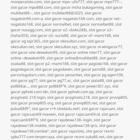
monperatoto.com
,
slot gacor mpo--ufo777
,
slot gacor mpo777--
,
slot gacor mpo888.com
,
slot gacor msha bukagaming
,
slot gacor
multibet88--
,
slot gacor multibet88@2025
,
slot gacor
nagakoin99.com-a
,
slot gacor nagatoto168-com
,
slot gacor net--
nagatoto168
,
slot gacor normalbet
,
slot gacor normalbet88
,
slot
gacor nusagg.com
,
slot gacor o2--(koko288)
,
slot gacor o3--
(haha303)
,
slot gacor o3--suria88
,
slot gacor of--mami188
,
slot
gacor og tajir365
,
slot gacor okesultan.com
,
slot gacor
okesultan.net
,
slot gacor okesultan.xyz
,
slot gacor ol-wingacor77
,
slot gacor one-dewakoin99
,
slot gacor online inter77
,
slot gacor
online--dewakoin99
,
slot gacor online@multibet88
,
slot gacor
osaka88
,
slot gacor p2--mami188
,
slot gacor pagoda168
,
slot gacor
pagodagacor
,
slot gacor pagodawin
,
slot gacor paris88
,
slot gacor
parsonsguitars.com
,
slot gacor pesiarbet
,
slot gacor pg-agen108
,
slot gacor pg77
,
slot gacor pg77.ac
,
slot gacor piala88
,
slot gacor
pol88âœ…
,
slot gacor pol88ðŸ”¥
,
slot gacor power301.xyz
,
slot
gacor pphoki.com-idn
,
slot gacor pphoki.com-pp
,
slot gacor
pragmatic 218 login
,
slot gacor pragmatic218
,
slot gacor provip805
,
slot gacor provip805 org
,
slot gacor provip805.net
,
slot gacor
pulsa88ðŸ‘‘
,
slot gacor r=h slotdadu.net/
,
slot gacor rajacuan
,
slot
gacor rajacuan69-maxwin
,
slot gacor rajacuan69.id
,
slot gacor
rajacuan69ðŸ”¥
,
slot gacor rajadewa138--login
,
slot gacor
rajadewa138-mobile
,
slot gacor rajadewa138-qris
,
slot gacor
rajadewa138.comâœ“
,
slot gacor rajasloto
,
slot gacor resmi
spbu777.com-terpercaya
,
slot gacor resmi suka86.net
,
slot gacor