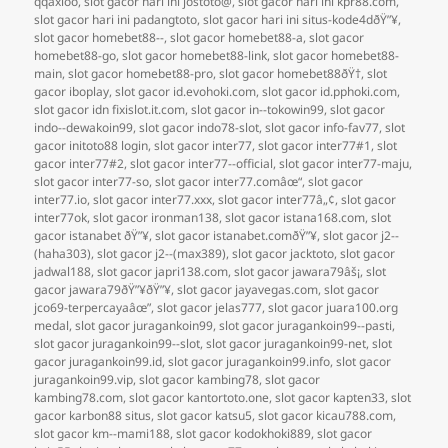
qqaxioo
,
slot gacor hari ini jostoto@
,
slot gacor hari ini kpr88.com
,
slot gacor hari ini padangtoto
,
slot gacor hari ini situs-kode4dðŸ”¥
,
slot gacor homebet88--
,
slot gacor homebet88-a
,
slot gacor
homebet88-go
,
slot gacor homebet88-link
,
slot gacor homebet88-
main
,
slot gacor homebet88-pro
,
slot gacor homebet88ðŸ†
,
slot
gacor iboplay
,
slot gacor id.evohoki.com
,
slot gacor id.pphoki.com
,
slot gacor idn fixislot.it.com
,
slot gacor in--tokowin99
,
slot gacor
indo--dewakoin99
,
slot gacor indo78-slot
,
slot gacor info-fav77
,
slot
gacor initoto88 login
,
slot gacor inter77
,
slot gacor inter77#1
,
slot
gacor inter77#2
,
slot gacor inter77--official
,
slot gacor inter77-maju
,
slot gacor inter77-so
,
slot gacor inter77.comâœ“
,
slot gacor
inter77.io
,
slot gacor inter77.xxx
,
slot gacor inter77â„¢
,
slot gacor
inter77ok
,
slot gacor ironman138
,
slot gacor istana168.com
,
slot
gacor istanabet ðŸ”¥
,
slot gacor istanabet.comðŸ”¥
,
slot gacor j2--
(haha303)
,
slot gacor j2--(max389)
,
slot gacor jacktoto
,
slot gacor
jadwal188
,
slot gacor japri138.com
,
slot gacor jawara79âš¡
,
slot
gacor jawara79ðŸ”¥ðŸ”¥
,
slot gacor jayavegas.com
,
slot gacor
jco69-terpercayaâœ”
,
slot gacor jelas777
,
slot gacor juara100.org
medal
,
slot gacor juragankoin99
,
slot gacor juragankoin99--pasti
,
slot gacor juragankoin99--slot
,
slot gacor juragankoin99-net
,
slot
gacor juragankoin99.id
,
slot gacor juragankoin99.info
,
slot gacor
juragankoin99.vip
,
slot gacor kambing78
,
slot gacor
kambing78.com
,
slot gacor kantortoto.one
,
slot gacor kapten33
,
slot
gacor karbon88 situs
,
slot gacor katsu5
,
slot gacor kicau788.com
,
slot gacor km--mami188
,
slot gacor kodokhoki889
,
slot gacor