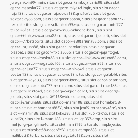
juragankoin99-main
,
situs slot gacor kamboja paris88
,
situs slot
gacor mataslot77
,
situs slot gacor miya4d login
,
situs slot gacor
raja138
,
situs slot gacor rajadewa138.qrisâœ“
,
situs slot gacor
sektorplay88.com
,
situs slot gacor sop88
,
situs slot gacor spbu777-
terbaik
,
situs slot gacor sultankoin99.vip
,
situs slot gacor tante777-
terbaikðŸš€
,
situs slot gacor win88-online terbaru
,
situs slot
gacor++link(www.arjuna88.com)
,
situs slot gacor--(josbet)
,
situs slot
gacor--77betsports
,
situs slot gacor--a88(arjuna88.com
,
situs slot
gacor--arjuna88
,
situs slot gacor--bandarliga
,
situs slot gacor--
bisabet
,
situs slot gacor--fixplay666
,
situs slot gacor--jajantogel
,
situs slot gacor--leoslot88
,
situs slot gacor--link(www.arjuna88.com)
,
situs slot gacor--nagatoto168
,
situs slot gacor--paris88
,
situs slot
gacor--sejuta77
,
situs slot gacor--winlive4d
,
situs slot gacor-
boston138
,
situs slot gacor-carawd88
,
situs slot gacor-gelek4d
,
situs
slot gacor-kaya33
,
situs slot gacor-lpo88
,
situs slot gacor-petanitoto
,
situs slot gacor-spbu777-resmi-com
,
situs slot gacor-timur188
,
situs
slot gacor.bento4d
,
situs slot gacor.penidabet
,
situs slot gacor@-
jostoto
,
situs slot gacorâ€”168wbtoto.it.com
,
situs slot
gacorâ€”arjuna88
,
situs slot go--mami188
,
situs slot homebet88-
super
,
situs slot homebet88ðŸ‘
,
situs slot jco69-terpercayaâœ”
,
situs
slot k--mami188
,
situs slot koko288
,
situs slot kubiktekno
,
situs slot
kunti69
,
situs slot l--mami188
,
situs slot liga357-amp
,
situs slot
mahjong--panglima4d
,
situs slot mami188
,
situs slot maplayasia
,
situs slot mitosbet88-gacorðŸ”¥
,
situs slot mpo888
,
situs slot
multibet88-terbaru
,
situs slot nagatoto168.com
,
situs slot