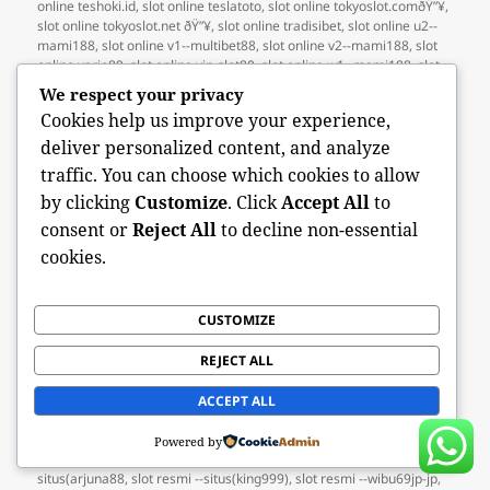
online teshoki.id
,
slot online teslatoto
,
slot online tokyoslot.comðŸ”¥
,
slot online tokyoslot.net ðŸ”¥
,
slot online tradisibet
,
slot online u2--
mami188
,
slot online v1--multibet88
,
slot online v2--mami188
,
slot
online vario89
,
slot online vip-slot80
,
slot online w1--mami188
,
slot
online w2--mami188
,
slot online wow388âœ…
,
slot online
We respect your privacy
www.arjuna88.com
,
slot online www.hfbnyc.com
,
slot online
Cookies help us improve your experience,
www.homebet88.pro
,
slot online www.ligamaster77-resmi
,
slot
online x--mami188
,
slot online y--mami188
,
slot online z--mami188
,
deliver personalized content, and analyze
slot online {raja138}
,
slot padangtoto
,
slot pagoda168
,
slot
traffic. You can choose which cookies to allow
pagodagacor
,
slot pandawara4d.com
,
slot pandawinâœ…
,
slot
by clicking
Customize
. Click
Accept All
to
paus4d
,
slot pg ---@spbu777
,
slot pg --gempa777
,
slot pg --
vegas338
,
slot pg demo
,
slot pg-gacor-spbu777âœ¯
,
slot pg77
,
slot
consent or
Reject All
to decline non-essential
pg77.com
,
slot pragmatic88
,
slot pulsa lancartoto
,
slot pulsa miya4d
cookies.
login
,
slot pulsa pol88-login
,
slot pulsa rokokbet.com
,
slot pulsa tri
miya4d login
,
slot qris --camar4444
,
slot qris cagurbet
,
slot qris
mami188@@
,
slot qris win88.blue
,
slot qris
CUSTOMIZE
www.slothomebet88.info
,
slot resmi
,
slot resmi +-bolavitaslot
,
slot
resmi +-rajacuan69
,
slot resmi -+winning303
,
slot resmi -- arjuna88
,
slot resmi --(agen108)ðŸš€
,
slot resmi --(agen108)ðŸ¦â¬›ï¸
,
slot
REJECT ALL
resmi --(ibet899)
,
slot resmi --(queenslot99)
,
slot resmi --asiktoto
,
slot resmi --duren777
,
slot resmi --gacor(duren777)
,
slot resmi --
ACCEPT ALL
josbet
,
slot resmi --jp(duren777)
,
slot resmi --kaya33
,
slot resmi --
kelinci88--
,
slot resmi --king999
,
slot resmi --main(kelinci88)
,
slot
Powered by
resmi --rajadewa138--
,
slot resmi --sis(duren777)
,
slot resmi --
situs(arjuna88
,
slot resmi --situs(king999)
,
slot resmi --wibu69jp-jp
,