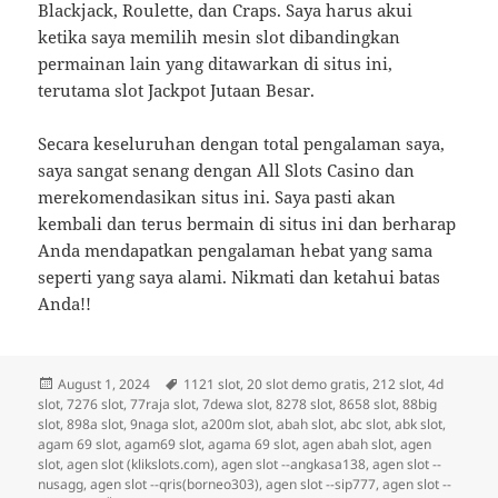
Blackjack, Roulette, dan Craps. Saya harus akui
ketika saya memilih mesin slot dibandingkan
permainan lain yang ditawarkan di situs ini,
terutama slot Jackpot Jutaan Besar.
Secara keseluruhan dengan total pengalaman saya,
saya sangat senang dengan All Slots Casino dan
merekomendasikan situs ini. Saya pasti akan
kembali dan terus bermain di situs ini dan berharap
Anda mendapatkan pengalaman hebat yang sama
seperti yang saya alami. Nikmati dan ketahui batas
Anda!!
Posted
Tags
August 1, 2024
1121 slot
,
20 slot demo gratis
,
212 slot
,
4d
on
slot
,
7276 slot
,
77raja slot
,
7dewa slot
,
8278 slot
,
8658 slot
,
88big
slot
,
898a slot
,
9naga slot
,
a200m slot
,
abah slot
,
abc slot
,
abk slot
,
agam 69 slot
,
agam69 slot
,
agama 69 slot
,
agen abah slot
,
agen
slot
,
agen slot (klikslots.com)
,
agen slot --angkasa138
,
agen slot --
nusagg
,
agen slot --qris(borneo303)
,
agen slot --sip777
,
agen slot --