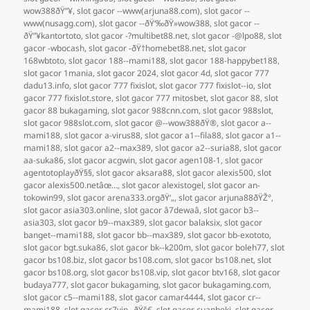
wow388ðŸ”¥
,
slot gacor --www(arjuna88.com)
,
slot gacor --
www(nusagg.com)
,
slot gacor --ðŸ‘‰ðŸ»wow388
,
slot gacor --
ðŸ”¥kantortoto
,
slot gacor -?multibet88.net
,
slot gacor -@lpo88
,
slot
gacor -wbocash
,
slot gacor -ðŸ†homebet88.net
,
slot gacor
168wbtoto
,
slot gacor 188--mami188
,
slot gacor 188-happybet188
,
slot gacor 1mania
,
slot gacor 2024
,
slot gacor 4d
,
slot gacor 777
dadu13.info
,
slot gacor 777 fixislot
,
slot gacor 777 fixislot--io
,
slot
gacor 777 fixislot.store
,
slot gacor 777 mitosbet
,
slot gacor 88
,
slot
gacor 88 bukagaming
,
slot gacor 988cnn.com
,
slot gacor 988slot
,
slot gacor 988slot.com
,
slot gacor @--wow388ðŸ®
,
slot gacor a--
mami188
,
slot gacor a-virus88
,
slot gacor a1--fila88
,
slot gacor a1--
mami188
,
slot gacor a2--max389
,
slot gacor a2--suria88
,
slot gacor
aa-suka86
,
slot gacor acgwin
,
slot gacor agen108-1
,
slot gacor
agentotoplayðŸ§§
,
slot gacor aksara88
,
slot gacor alexis500
,
slot
gacor alexis500.netâœ…
,
slot gacor alexistogel
,
slot gacor an-
tokowin99
,
slot gacor arena333.orgðŸ‘„
,
slot gacor arjuna88ðŸŽ°
,
slot gacor asia303.online
,
slot gacor â­7dewaâ­
,
slot gacor b3--
asia303
,
slot gacor b9--max389
,
slot gacor balaksix
,
slot gacor
banget--mami188
,
slot gacor bb--max389
,
slot gacor bb-exototo
,
slot gacor bgt.suka86
,
slot gacor bk--k200m
,
slot gacor boleh77
,
slot
gacor bs108.biz
,
slot gacor bs108.com
,
slot gacor bs108.net
,
slot
gacor bs108.org
,
slot gacor bs108.vip
,
slot gacor btv168
,
slot gacor
budaya777
,
slot gacor bukagaming
,
slot gacor bukagaming.com
,
slot gacor c5--mami188
,
slot gacor camar4444
,
slot gacor cr--
mami188
,
slot gacor cr7vip--ðŸš€
,
slot gacor cuanhoki
,
slot gacor