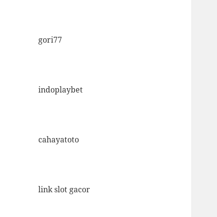
gori77
indoplaybet
cahayatoto
link slot gacor