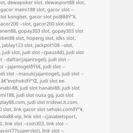
lot
,
dewapoker slot
,
dewasport88 slot
,
,
gacor mami188 slot
,
gacor slot --
slot kongbet
,
gacor slot pol88ðŸ”¥
,
acor200 --slot
,
gacor200 slot-slot
,
panen88
,
gopay303 slot
,
gopay303 slot
bet88 slot
,
hopeng slot
,
idks slot
,
,
jablay123 slot
,
jackpot108 --slot
,
,
judi slot
,
judi slot --(paus4d)
,
judi slot
ot --daftar(jajantogel)
,
judi slot --
lot --jajantogelðŸš€
,
judi slot --
udi slot --masuk(jajantogel)
,
judi slot --
ot â€”evohokiðŸ“Œ
,
judi slot ee-
hanabi-88
,
judi slot hanabi88
,
judi slot
mami188
,
judi slot nusa gg
,
judi slot
orplay88.com
,
judi slot tridewi.it.com
,
0 slot
,
link gacor slot sehoki.comðŸ”¥
,
(bola88-vip
,
link slot --(javabetsport
,
¥‡
,
link slot --coin303
,
link slot --
-gacor(77superslot)
,
link slot --