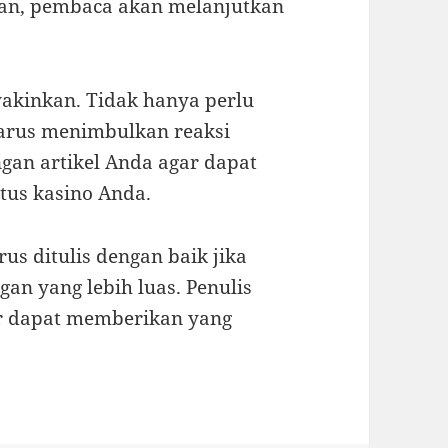
kan, pembaca akan melanjutkan
yakinkan. Tidak hanya perlu
harus menimbulkan reaksi
gan artikel Anda agar dapat
tus kasino Anda.
rus ditulis dengan baik jika
an yang lebih luas. Penulis
ar dapat memberikan yang