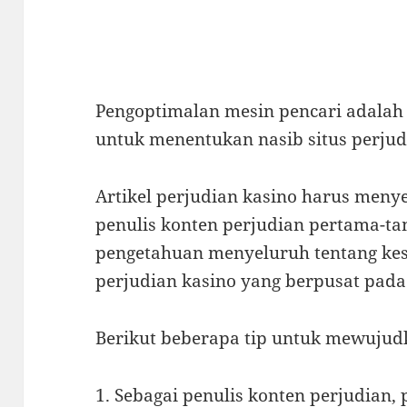
Pengoptimalan mesin pencari adalah 
untuk menentukan nasib situs perjud
Artikel perjudian kasino harus meny
penulis konten perjudian pertama-t
pengetahuan menyeluruh tentang kes
perjudian kasino yang berpusat pada
Berikut beberapa tip untuk mewujud
1. Sebagai penulis konten perjudian,