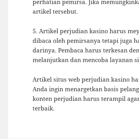
perhatian pemirsa. Jika memungkin
artikel tersebut.
5. Artikel perjudian kasino harus me
dibaca oleh pemirsanya tetapi juga 
darinya. Pembaca harus terkesan den
melanjutkan dan mencoba layanan si
Artikel situs web perjudian kasino ha
Anda ingin menargetkan basis pelangg
konten perjudian harus terampil ag
terbaik.