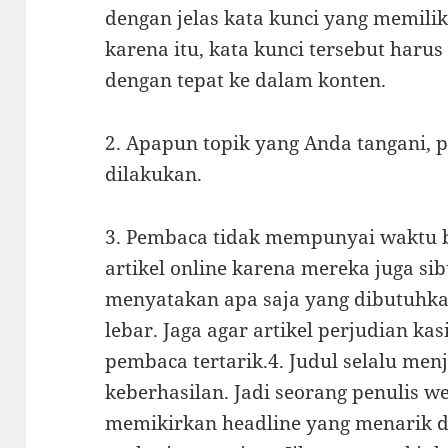
dengan jelas kata kunci yang memiliki
karena itu, kata kunci tersebut haru
dengan tepat ke dalam konten.
2. Apapun topik yang Anda tangani, p
dilakukan.
3. Pembaca tidak mempunyai waktu 
artikel online karena mereka juga sib
menyatakan apa saja yang dibutuhk
lebar. Jaga agar artikel perjudian ka
pembaca tertarik.4. Judul selalu men
keberhasilan. Jadi seorang penulis w
memikirkan headline yang menarik d