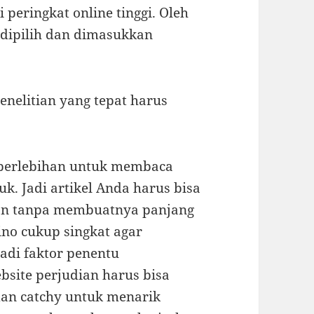
 peringkat online tinggi. Oleh
s dipilih dan dimasukkan
enelitian yang tepat harus
berlebihan untuk membaca
uk. Jadi artikel Anda harus bisa
an tanpa membuatnya panjang
sino cukup singkat agar
jadi faktor penentu
ebsite perjudian harus bisa
an catchy untuk menarik