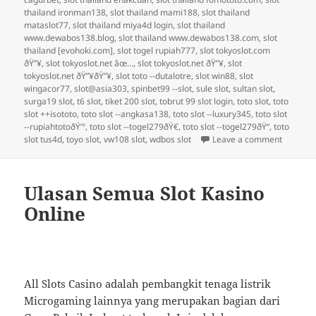
thailand ironman138
,
slot thailand mami188
,
slot thailand
mataslot77
,
slot thailand miya4d login
,
slot thailand
www.dewabos138.blog
,
slot thailand www.dewabos138.com
,
slot
thailand [evohoki.com]
,
slot togel rupiah777
,
slot tokyoslot.com
ðŸ”¥
,
slot tokyoslot.net âœ…
,
slot tokyoslot.net ðŸ”¥
,
slot
tokyoslot.net ðŸ”¥ðŸ”¥
,
slot toto --dutalotre
,
slot win88
,
slot
wingacor77
,
slot@asia303
,
spinbet99 --slot
,
sule slot
,
sultan slot
,
surga19 slot
,
t6 slot
,
tiket 200 slot
,
tobrut 99 slot login
,
toto slot
,
toto
slot ++isototo
,
toto slot --angkasa138
,
toto slot --luxury345
,
toto slot
--rupiahtotoðŸ’°
,
toto slot --togel279ðŸ€
,
toto slot --togel279ðŸ‘‘
,
toto
on Cara
slot tus4d
,
toyo slot
,
vw108 slot
,
wdbos slot
Leave a comment
Ulasan Semua Slot Kasino
Online
All Slots Casino adalah pembangkit tenaga listrik
Microgaming lainnya yang merupakan bagian dari