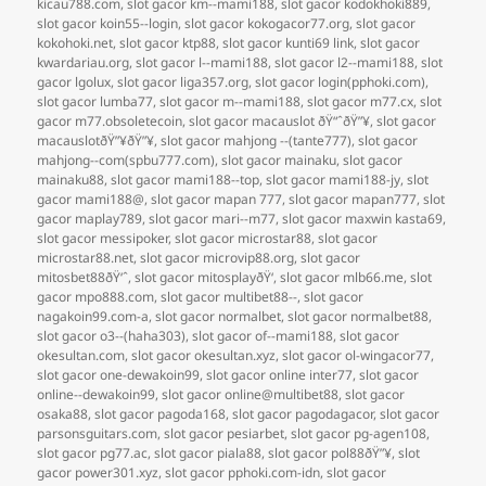
kicau788.com
,
slot gacor km--mami188
,
slot gacor kodokhoki889
,
slot gacor koin55--login
,
slot gacor kokogacor77.org
,
slot gacor
kokohoki.net
,
slot gacor ktp88
,
slot gacor kunti69 link
,
slot gacor
kwardariau.org
,
slot gacor l--mami188
,
slot gacor l2--mami188
,
slot
gacor lgolux
,
slot gacor liga357.org
,
slot gacor login(pphoki.com)
,
slot gacor lumba77
,
slot gacor m--mami188
,
slot gacor m77.cx
,
slot
gacor m77.obsoletecoin
,
slot gacor macauslot ðŸ“ˆðŸ”¥
,
slot gacor
macauslotðŸ”¥ðŸ”¥
,
slot gacor mahjong --(tante777)
,
slot gacor
mahjong--com(spbu777.com)
,
slot gacor mainaku
,
slot gacor
mainaku88
,
slot gacor mami188--top
,
slot gacor mami188-jy
,
slot
gacor mami188@
,
slot gacor mapan 777
,
slot gacor mapan777
,
slot
gacor maplay789
,
slot gacor mari--m77
,
slot gacor maxwin kasta69
,
slot gacor messipoker
,
slot gacor microstar88
,
slot gacor
microstar88.net
,
slot gacor microvip88.org
,
slot gacor
mitosbet88ðŸ‘ˆ
,
slot gacor mitosplayðŸ‘
,
slot gacor mlb66.me
,
slot
gacor mpo888.com
,
slot gacor multibet88--
,
slot gacor
nagakoin99.com-a
,
slot gacor normalbet
,
slot gacor normalbet88
,
slot gacor o3--(haha303)
,
slot gacor of--mami188
,
slot gacor
okesultan.com
,
slot gacor okesultan.xyz
,
slot gacor ol-wingacor77
,
slot gacor one-dewakoin99
,
slot gacor online inter77
,
slot gacor
online--dewakoin99
,
slot gacor online@multibet88
,
slot gacor
osaka88
,
slot gacor pagoda168
,
slot gacor pagodagacor
,
slot gacor
parsonsguitars.com
,
slot gacor pesiarbet
,
slot gacor pg-agen108
,
slot gacor pg77.ac
,
slot gacor piala88
,
slot gacor pol88ðŸ”¥
,
slot
gacor power301.xyz
,
slot gacor pphoki.com-idn
,
slot gacor