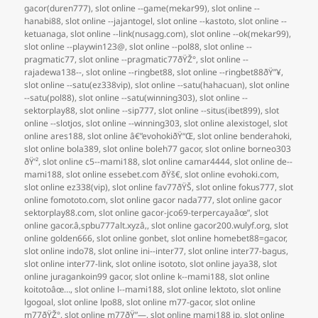
gacor(duren777)
,
slot online --game(mekar99)
,
slot online --
hanabi88
,
slot online --jajantogel
,
slot online --kastoto
,
slot online --
ketuanaga
,
slot online --link(nusagg.com)
,
slot online --ok(mekar99)
,
slot online --playwin123@
,
slot online --pol88
,
slot online --
pragmatic77
,
slot online --pragmatic77ðŸŽ°
,
slot online --
rajadewa138--
,
slot online --ringbet88
,
slot online --ringbet88ðŸ”¥
,
slot online --satu(ez338vip)
,
slot online --satu(hahacuan)
,
slot online
--satu(pol88)
,
slot online --satu(winning303)
,
slot online --
sektorplay88
,
slot online --sip777
,
slot online --situs(ibet899)
,
slot
online --slotjos
,
slot online --winning303
,
slot online alexistogel
,
slot
online ares188
,
slot online â€”evohokiðŸ“Œ
,
slot online benderahoki
,
slot online bola389
,
slot online boleh77 gacor
,
slot online borneo303
ðŸ’²
,
slot online c5--mami188
,
slot online camar4444
,
slot online de--
mami188
,
slot online essebet.com ðŸš€
,
slot online evohoki.com
,
slot online ez338(vip)
,
slot online fav77ðŸŠ
,
slot online fokus777
,
slot
online fomototo.com
,
slot online gacor nada777
,
slot online gacor
sektorplay88.com
,
slot online gacor-jco69-terpercayaâœ”
,
slot
online gacor.â‚spbu777alt.xyzâ‚
,
slot online gacor200.wulyf.org
,
slot
online golden666
,
slot online gonbet
,
slot online homebet88=gacor
,
slot online indo78
,
slot online ini--inter77
,
slot online inter77-bagus
,
slot online inter77-link
,
slot online isototo
,
slot online jaya38
,
slot
online juragankoin99 gacor
,
slot online k--mami188
,
slot online
koitotoâœ…
,
slot online l--mami188
,
slot online lektoto
,
slot online
lgogoal
,
slot online lpo88
,
slot online m77-gacor
,
slot online
m77ðŸŽ°
,
slot online m77ðŸ”—
,
slot online mami188 jp
,
slot online