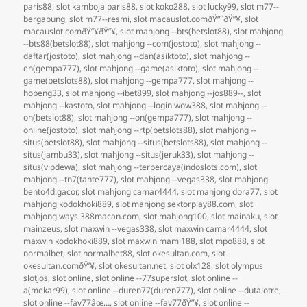
paris88
,
slot kamboja paris88
,
slot koko288
,
slot lucky99
,
slot m77--
bergabung
,
slot m77--resmi
,
slot macauslot.comðŸ“ˆðŸ”¥
,
slot
macauslot.comðŸ”¥ðŸ”¥
,
slot mahjong --bts(betslot88)
,
slot mahjong
--bts88(betslot88)
,
slot mahjong --com(jostoto)
,
slot mahjong --
daftar(jostoto)
,
slot mahjong --dan(asiktoto)
,
slot mahjong --
en(gempa777)
,
slot mahjong --game(asiktoto)
,
slot mahjong --
game(betslots88)
,
slot mahjong --gempa777
,
slot mahjong --
hopeng33
,
slot mahjong --ibet899
,
slot mahjong --jos889--
,
slot
mahjong --kastoto
,
slot mahjong --login wow388
,
slot mahjong --
on(betslot88)
,
slot mahjong --on(gempa777)
,
slot mahjong --
online(jostoto)
,
slot mahjong --rtp(betslots88)
,
slot mahjong --
situs(betslot88)
,
slot mahjong --situs(betslots88)
,
slot mahjong --
situs(jambu33)
,
slot mahjong --situs(jeruk33)
,
slot mahjong --
situs(vipdewa)
,
slot mahjong --terpercaya(indoslots.com)
,
slot
mahjong --tn7(tante777)
,
slot mahjong --vegas338
,
slot mahjong
bento4d.gacor
,
slot mahjong camar4444
,
slot mahjong dora77
,
slot
mahjong kodokhoki889
,
slot mahjong sektorplay88.com
,
slot
mahjong ways 388macan.com
,
slot mahjong100
,
slot mainaku
,
slot
mainzeus
,
slot maxwin --vegas338
,
slot maxwin camar4444
,
slot
maxwin kodokhoki889
,
slot maxwin mami188
,
slot mpo888
,
slot
normalbet
,
slot normalbet88
,
slot okesultan.com
,
slot
okesultan.comðŸ’¥
,
slot okesultan.net
,
slot olx128
,
slot olympus
slotjos
,
slot online
,
slot online --77superslot
,
slot online --
a(mekar99)
,
slot online --duren77(duren777)
,
slot online --dutalotre
,
slot online --fav77âœ…
,
slot online --fav77ðŸ”¥
,
slot online --