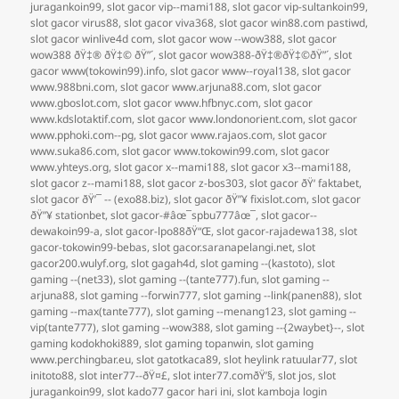
juragankoin99
,
slot gacor vip--mami188
,
slot gacor vip-sultankoin99
,
slot gacor virus88
,
slot gacor viva368
,
slot gacor win88.com pastiwd
,
slot gacor winlive4d com
,
slot gacor wow --wow388
,
slot gacor
wow388 ðŸ‡® ðŸ‡© ðŸ”´
,
slot gacor wow388-ðŸ‡®ðŸ‡©ðŸ”´
,
slot
gacor www(tokowin99).info
,
slot gacor www--royal138
,
slot gacor
www.988bni.com
,
slot gacor www.arjuna88.com
,
slot gacor
www.gboslot.com
,
slot gacor www.hfbnyc.com
,
slot gacor
www.kdslotaktif.com
,
slot gacor www.londonorient.com
,
slot gacor
www.pphoki.com--pg
,
slot gacor www.rajaos.com
,
slot gacor
www.suka86.com
,
slot gacor www.tokowin99.com
,
slot gacor
www.yhteys.org
,
slot gacor x--mami188
,
slot gacor x3--mami188
,
slot gacor z--mami188
,
slot gacor z-bos303
,
slot gacor ðŸ‘ faktabet
,
slot gacor ðŸ’¯ -- (exo88.biz)
,
slot gacor ðŸ”¥ fixislot.com
,
slot gacor
ðŸ”¥ stationbet
,
slot gacor-#âœ¯spbu777âœ¯
,
slot gacor--
dewakoin99-a
,
slot gacor-lpo88ðŸ“Œ
,
slot gacor-rajadewa138
,
slot
gacor-tokowin99-bebas
,
slot gacor.saranapelangi.net
,
slot
gacor200.wulyf.org
,
slot gagah4d
,
slot gaming --(kastoto)
,
slot
gaming --(net33)
,
slot gaming --(tante777).fun
,
slot gaming --
arjuna88
,
slot gaming --forwin777
,
slot gaming --link(panen88)
,
slot
gaming --max(tante777)
,
slot gaming --menang123
,
slot gaming --
vip(tante777)
,
slot gaming --wow388
,
slot gaming --{2waybet}--
,
slot
gaming kodokhoki889
,
slot gaming topanwin
,
slot gaming
www.perchingbar.eu
,
slot gatotkaca89
,
slot heylink ratuular77
,
slot
initoto88
,
slot inter77--ðŸ¤£
,
slot inter77.comðŸ’§
,
slot jos
,
slot
juragankoin99
,
slot kado77 gacor hari ini
,
slot kamboja login