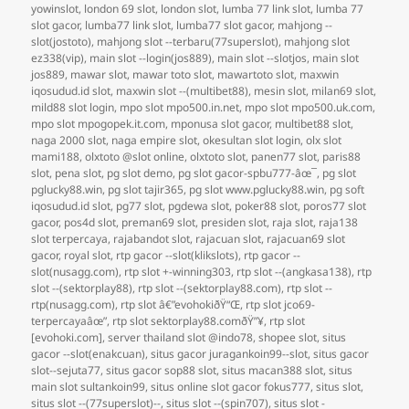
yowinslot
,
london 69 slot
,
london slot
,
lumba 77 link slot
,
lumba 77
slot gacor
,
lumba77 link slot
,
lumba77 slot gacor
,
mahjong --
slot(jostoto)
,
mahjong slot --terbaru(77superslot)
,
mahjong slot
ez338(vip)
,
main slot --login(jos889)
,
main slot --slotjos
,
main slot
jos889
,
mawar slot
,
mawar toto slot
,
mawartoto slot
,
maxwin
iqosudud.id slot
,
maxwin slot --(multibet88)
,
mesin slot
,
milan69 slot
,
mild88 slot login
,
mpo slot mpo500.in.net
,
mpo slot mpo500.uk.com
,
mpo slot mpogopek.it.com
,
mponusa slot gacor
,
multibet88 slot
,
naga 2000 slot
,
naga empire slot
,
okesultan slot login
,
olx slot
mami188
,
olxtoto @slot online
,
olxtoto slot
,
panen77 slot
,
paris88
slot
,
pena slot
,
pg slot demo
,
pg slot gacor-spbu777-âœ¯
,
pg slot
pglucky88.win
,
pg slot tajir365
,
pg slot www.pglucky88.win
,
pg soft
iqosudud.id slot
,
pg77 slot
,
pgdewa slot
,
poker88 slot
,
poros77 slot
gacor
,
pos4d slot
,
preman69 slot
,
presiden slot
,
raja slot
,
raja138
slot terpercaya
,
rajabandot slot
,
rajacuan slot
,
rajacuan69 slot
gacor
,
royal slot
,
rtp gacor --slot(klikslots)
,
rtp gacor --
slot(nusagg.com)
,
rtp slot +-winning303
,
rtp slot --(angkasa138)
,
rtp
slot --(sektorplay88)
,
rtp slot --(sektorplay88.com)
,
rtp slot --
rtp(nusagg.com)
,
rtp slot â€”evohokiðŸ“Œ
,
rtp slot jco69-
terpercayaâœ”
,
rtp slot sektorplay88.comðŸ”¥
,
rtp slot
[evohoki.com]
,
server thailand slot @indo78
,
shopee slot
,
situs
gacor --slot(enakcuan)
,
situs gacor juragankoin99--slot
,
situs gacor
slot--sejuta77
,
situs gacor sop88 slot
,
situs macan388 slot
,
situs
main slot sultankoin99
,
situs online slot gacor fokus777
,
situs slot
,
situs slot --(77superslot)--
,
situs slot --(spin707)
,
situs slot -