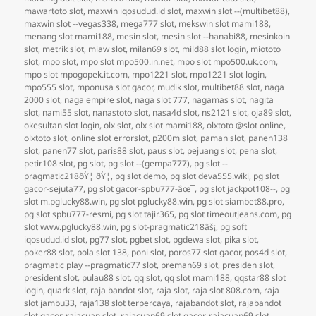
mawartoto slot
,
maxwin iqosudud.id slot
,
maxwin slot --(multibet88)
,
maxwin slot --vegas338
,
mega777 slot
,
mekswin slot mami188
,
menang slot mami188
,
mesin slot
,
mesin slot --hanabi88
,
mesinkoin
slot
,
metrik slot
,
miaw slot
,
milan69 slot
,
mild88 slot login
,
miototo
slot
,
mpo slot
,
mpo slot mpo500.in.net
,
mpo slot mpo500.uk.com
,
mpo slot mpogopek.it.com
,
mpo1221 slot
,
mpo1221 slot login
,
mpo555 slot
,
mponusa slot gacor
,
mudik slot
,
multibet88 slot
,
naga
2000 slot
,
naga empire slot
,
naga slot 777
,
nagamas slot
,
nagita
slot
,
nami55 slot
,
nanastoto slot
,
nasa4d slot
,
ns2121 slot
,
oja89 slot
,
okesultan slot login
,
olx slot
,
olx slot mami188
,
olxtoto @slot online
,
olxtoto slot
,
online slot errorslot
,
p200m slot
,
paman slot
,
panen138
slot
,
panen77 slot
,
paris88 slot
,
paus slot
,
pejuang slot
,
pena slot
,
petir108 slot
,
pg slot
,
pg slot --(gempa777)
,
pg slot --
pragmatic218ðŸ¦ ðŸ¦
,
pg slot demo
,
pg slot deva555.wiki
,
pg slot
gacor-sejuta77
,
pg slot gacor-spbu777-âœ¯
,
pg slot jackpot108--
,
pg
slot m.pglucky88.win
,
pg slot pglucky88.win
,
pg slot siambet88.pro
,
pg slot spbu777-resmi
,
pg slot tajir365
,
pg slot timeoutjeans.com
,
pg
slot www.pglucky88.win
,
pg slot-pragmatic218âš¡
,
pg soft
iqosudud.id slot
,
pg77 slot
,
pgbet slot
,
pgdewa slot
,
pika slot
,
poker88 slot
,
pola slot 138
,
poni slot
,
poros77 slot gacor
,
pos4d slot
,
pragmatic play --pragmatic77 slot
,
preman69 slot
,
presiden slot
,
president slot
,
pulau88 slot
,
qq slot
,
qq slot mami188
,
qqstar88 slot
login
,
quark slot
,
raja bandot slot
,
raja slot
,
raja slot 808.com
,
raja
slot jambu33
,
raja138 slot terpercaya
,
rajabandot slot
,
rajabandot
slot gacor
,
rajacuan slot
,
rajacuan69 slot gacor
,
rajacuan69 slot