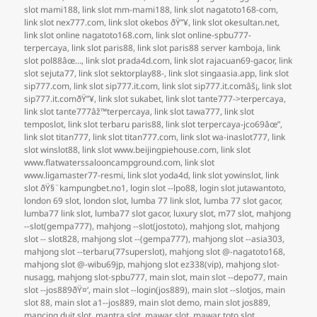
slot mami188
,
link slot mm-mami188
,
link slot nagatoto168-com
,
link slot nex777.com
,
link slot okebos ðŸ”¥
,
link slot okesultan.net
,
link slot online nagatoto168.com
,
link slot online-spbu777-
terpercaya
,
link slot paris88
,
link slot paris88 server kamboja
,
link
slot pol88âœ…
,
link slot prada4d.com
,
link slot rajacuan69-gacor
,
link
slot sejuta77
,
link slot sektorplay88-
,
link slot singaasia.app
,
link slot
sip777.com
,
link slot sip777.it.com
,
link slot sip777.it.comâš¡
,
link slot
sip777.it.comðŸ”¥
,
link slot sukabet
,
link slot tante777->terpercaya
,
link slot tante777âž™terpercaya
,
link slot tawa777
,
link slot
temposlot
,
link slot terbaru paris88
,
link slot terpercaya-jco69âœ”
,
link slot titan777
,
link slot titan777.com
,
link slot wa-inaslot777
,
link
slot winslot88
,
link slot www.beijingpiehouse.com
,
link slot
www.flatwaterssalooncampground.com
,
link slot
www.ligamaster77-resmi
,
link slot yoda4d
,
link slot yowinslot
,
link
slot ðŸ§¨kampungbet.no1
,
login slot --lpo88
,
login slot jutawantoto
,
london 69 slot
,
london slot
,
lumba 77 link slot
,
lumba 77 slot gacor
,
lumba77 link slot
,
lumba77 slot gacor
,
luxury slot
,
m77 slot
,
mahjong
--slot(gempa777)
,
mahjong --slot(jostoto)
,
mahjong slot
,
mahjong
slot -- slot828
,
mahjong slot --(gempa777)
,
mahjong slot --asia303
,
mahjong slot --terbaru(77superslot)
,
mahjong slot @-nagatoto168
,
mahjong slot @-wibu69jp
,
mahjong slot ez338(vip)
,
mahjong slot-
nusagg
,
mahjong slot-spbu777
,
main slot
,
main slot --depo77
,
main
slot --jos889ðŸ¤‘
,
main slot --login(jos889)
,
main slot --slotjos
,
main
slot 88
,
main slot a1--jos889
,
main slot demo
,
main slot jos889
,
mancing duit slot
,
mantra slot
,
mawar slot
,
mawar toto slot
,