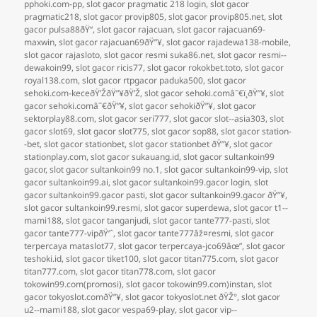
pphoki.com-pp
,
slot gacor pragmatic 218 login
,
slot gacor
pragmatic218
,
slot gacor provip805
,
slot gacor provip805.net
,
slot
gacor pulsa88ðŸ‘‘
,
slot gacor rajacuan
,
slot gacor rajacuan69-
maxwin
,
slot gacor rajacuan69ðŸ”¥
,
slot gacor rajadewa138-mobile
,
slot gacor rajasloto
,
slot gacor resmi suka86.net
,
slot gacor resmi--
dewakoin99
,
slot gacor ricis77
,
slot gacor rokokbet.toto
,
slot gacor
royal138.com
,
slot gacor rtpgacor paduka500
,
slot gacor
sehoki.com-keceðŸ’ŽðŸ”¥ðŸ’Ž
,
slot gacor sehoki.comâ˜€ï¸ðŸ”¥
,
slot
gacor sehoki.comâ˜€ðŸ”¥
,
slot gacor sehokiðŸ”¥
,
slot gacor
sektorplay88.com
,
slot gacor seri777
,
slot gacor slot--asia303
,
slot
gacor slot69
,
slot gacor slot775
,
slot gacor sop88
,
slot gacor station-
-bet
,
slot gacor stationbet
,
slot gacor stationbet ðŸ”¥
,
slot gacor
stationplay.com
,
slot gacor sukauang.id
,
slot gacor sultankoin99
gacor
,
slot gacor sultankoin99 no.1
,
slot gacor sultankoin99-vip
,
slot
gacor sultankoin99.ai
,
slot gacor sultankoin99.gacor login
,
slot
gacor sultankoin99.gacor pasti
,
slot gacor sultankoin99.gacor ðŸ”¥
,
slot gacor sultankoin99.resmi
,
slot gacor superdewa
,
slot gacor t1--
mami188
,
slot gacor tanganjudi
,
slot gacor tante777-pasti
,
slot
gacor tante777-vipðŸ‘ˆ
,
slot gacor tante777âž¤resmi
,
slot gacor
terpercaya mataslot77
,
slot gacor terpercaya-jco69âœ”
,
slot gacor
teshoki.id
,
slot gacor tiket100
,
slot gacor titan775.com
,
slot gacor
titan777.com
,
slot gacor titan778.com
,
slot gacor
tokowin99.com(promosi)
,
slot gacor tokowin99.com)instan
,
slot
gacor tokyoslot.comðŸ”¥
,
slot gacor tokyoslot.net ðŸŽ°
,
slot gacor
u2--mami188
,
slot gacor vespa69-play
,
slot gacor vip--