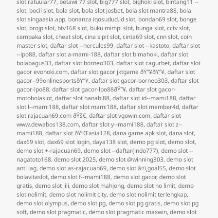
slot ratuular77
,
betawi 77 slot
,
big777 slot
,
bighoki slot
,
bintang11 --
slot
,
bocil slot
,
bola slot
,
bola slot josbet
,
bola slot mantra88
,
bola
slot singaasia.app
,
bonanza iqosudud.id slot
,
bondan69 slot
,
bonge
slot
,
brojp slot
,
btv168 slot
,
buku mimpi slot
,
bunga slot
,
cctv slot
,
cempaka slot
,
cheat slot
,
cina sipit slot
,
cinta69 slot
,
cnn slot
,
coin
master slot
,
daftar slot --hercules99
,
daftar slot --kastoto
,
daftar slot
--lpo88
,
daftar slot a-mami-188
,
daftar slot bimahoki
,
daftar slot
bolabagus33
,
daftar slot borneo303
,
daftar slot cagurbet
,
daftar slot
gacor evohoki.com
,
daftar slot gacor jktgame ðŸ”¥ðŸ”¥
,
daftar slot
gacor--99onlinesportsðŸ”¥
,
daftar slot gacor-borneo303
,
daftar slot
gacor-lpo88
,
daftar slot gacor-lpo88ðŸ”¥
,
daftar slot gacor-
motobolaslot
,
daftar slot hanabi88
,
daftar slot id--mami188
,
daftar
slot l--mami188
,
daftar slot mami188
,
daftar slot member4d
,
daftar
slot rajacuan69.com ðŸš€
,
daftar slot vgowin.com
,
daftar slot
www.dewabos138.com
,
daftar slot y--mami188
,
daftar slot z--
mami188
,
daftar slot ðŸ“Œasia128
,
dana game apk slot
,
dana slot
,
dax69 slot
,
dax69 slot login
,
daya138 slot
,
demo pg slot
,
demo slot
,
demo slot +-rajacuan69
,
demo slot --daftar(indo777)
,
demo slot --
nagatoto168
,
demo slot 2025
,
demo slot @winning303
,
demo slot
anti lag
,
demo slot as-rajacuan69
,
demo slot â¤ï¸goal55
,
demo slot
bolavitaslot
,
demo slot f--mami188
,
demo slot gacor
,
demo slot
gratis
,
demo slot jili
,
demo slot mahjong
,
demo slot no limit
,
demo
slot nolimit
,
demo slot nolimit city
,
demo slot nolimit terlengkap
,
demo slot olympus
,
demo slot pg
,
demo slot pg gratis
,
demo slot pg
soft
,
demo slot pragmatic
,
demo slot pragmatic maxwin
,
demo slot