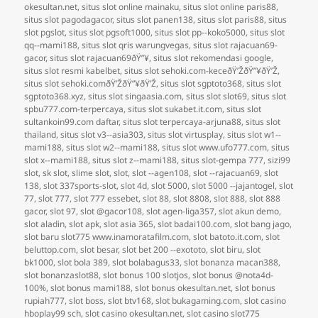
okesultan.net
,
situs slot online mainaku
,
situs slot online paris88
,
situs slot pagodagacor
,
situs slot panen138
,
situs slot paris88
,
situs
slot pgslot
,
situs slot pgsoft1000
,
situs slot pp--koko5000
,
situs slot
qq--mami188
,
situs slot qris warungvegas
,
situs slot rajacuan69-
gacor
,
situs slot rajacuan69ðŸ”¥
,
situs slot rekomendasi google
,
situs slot resmi kabelbet
,
situs slot sehoki.com-keceðŸ’ŽðŸ”¥ðŸ’Ž
,
situs slot sehoki.comðŸ’ŽðŸ”¥ðŸ’Ž
,
situs slot sgptoto368
,
situs slot
sgptoto368.xyz
,
situs slot singaasia.com
,
situs slot slot69
,
situs slot
spbu777.com-terpercaya
,
situs slot sukabet.it.com
,
situs slot
sultankoin99.com daftar
,
situs slot terpercaya-arjuna88
,
situs slot
thailand
,
situs slot v3--asia303
,
situs slot virtusplay
,
situs slot w1--
mami188
,
situs slot w2--mami188
,
situs slot www.ufo777.com
,
situs
slot x--mami188
,
situs slot z--mami188
,
situs slot-gempa 777
,
sizi99
slot
,
sk slot
,
slime slot
,
slot
,
slot --agen108
,
slot --rajacuan69
,
slot
138
,
slot 337sports-slot
,
slot 4d
,
slot 5000
,
slot 5000 --jajantogel
,
slot
77
,
slot 777
,
slot 777 essebet
,
slot 88
,
slot 8808
,
slot 888
,
slot 888
gacor
,
slot 97
,
slot @gacor108
,
slot agen-liga357
,
slot akun demo
,
slot aladin
,
slot apk
,
slot asia 365
,
slot badai100.com
,
slot bang jago
,
slot baru slot775 www.inamoratafilm.com
,
slot batoto.it.com
,
slot
beluttop.com
,
slot besar
,
slot bet 200 --exototo
,
slot biru
,
slot
bk1000
,
slot bola 389
,
slot bolabagus33
,
slot bonanza macan388
,
slot bonanzaslot88
,
slot bonus 100 slotjos
,
slot bonus @nota4d-
100%
,
slot bonus mami188
,
slot bonus okesultan.net
,
slot bonus
rupiah777
,
slot boss
,
slot btv168
,
slot bukagaming.com
,
slot casino
hboplay99 sch
,
slot casino okesultan.net
,
slot casino slot775