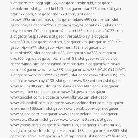
slot gacor tertinggi tajir365
,
slot gacor teshoki.id
,
slot gacor
teshoki.me
,
slot gacor tiket100
,
slot gacor titan775.com
,
slot gacor
titan777.com
,
slot gacor titan778.com
,
slot gacor
tokowin99.com(promosi)
,
slot gacor tokowin99.com)instan
,
slot
gacor tokyoslot.comðŸ”¥
,
slot gacor tokyoslot.net ðŸŽ°
,
slot gacor
tokyoslot.net ðŸ’°
,
slot gacor u2--mami188
,
slot gacor ufo777.com
,
slot gacor vespa69-id
,
slot gacor vespa69-play
,
slot gacor
vespa69.jp
,
slot gacor viartoto
,
slot gacor vip--juragankoin99
,
slot
gacor vip--m77
,
slot gacor vip--mami188
,
slot gacor vip-
sultankoin99
,
slot gacor virus88
,
slot gacor viva368
,
slot gacor
vivo500 login
,
slot gacor w2--mami188
,
slot gacor wikislot
,
slot
gacor win88
,
slot gacor win88.com pastiwd
,
slot gacor winlive4d
com
,
slot gacor wow --wow388
,
slot gacor wow388 ðŸ‡® ðŸ‡© ðŸ”´
,
slot gacor wow388-ðŸ‡®ðŸ‡©ðŸ”´
,
slot gacor www(tokowin99).info
,
slot gacor www--royal138
,
slot gacor www.988bni.com
,
slot gacor
www.arjuna88.com
,
slot gacor www.canobiefan.com
,
slot gacor
www.essebet.com
,
slot gacor www.fiti.gov.co
,
slot gacor
www.gboslot.com
,
slot gacor www.hfbnyc.com
,
slot gacor
www.kdslotaktif.com
,
slot gacor www.londonorient.com
,
slot gacor
www.mami188.com
,
slot gacor www.pphoki.com--pg
,
slot gacor
www.rajaos.com
,
slot gacor www.saranapelangi.net
,
slot gacor
www.suka86.com
,
slot gacor www.tokowin99.com
,
slot gacor
www.yhteys.org
,
slot gacor x--mami188
,
slot gacor x3--mami188
,
slot gacor yokaislot
,
slot gacor z--mami188
,
slot gacor z-bos303
,
slot
gacor zeusbola
,
slot gacor ðŸ§¨kampungbet
,
slot gacor ðŸ‘ faktabet
,