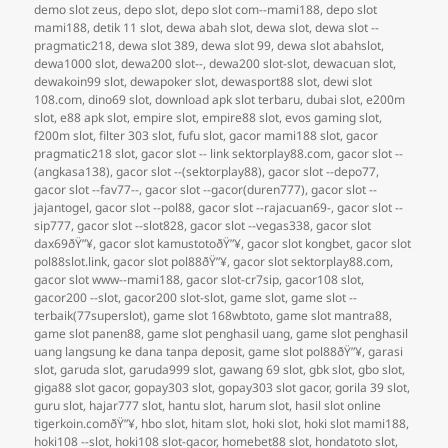
demo slot zeus
,
depo slot
,
depo slot com--mami188
,
depo slot
mami188
,
detik 11 slot
,
dewa abah slot
,
dewa slot
,
dewa slot --
pragmatic218
,
dewa slot 389
,
dewa slot 99
,
dewa slot abahslot
,
dewa1000 slot
,
dewa200 slot--
,
dewa200 slot-slot
,
dewacuan slot
,
dewakoin99 slot
,
dewapoker slot
,
dewasport88 slot
,
dewi slot
108.com
,
dino69 slot
,
download apk slot terbaru
,
dubai slot
,
e200m
slot
,
e88 apk slot
,
empire slot
,
empire88 slot
,
evos gaming slot
,
f200m slot
,
filter 303 slot
,
fufu slot
,
gacor mami188 slot
,
gacor
pragmatic218 slot
,
gacor slot -- link sektorplay88.com
,
gacor slot --
(angkasa138)
,
gacor slot --(sektorplay88)
,
gacor slot --depo77
,
gacor slot --fav77--
,
gacor slot --gacor(duren777)
,
gacor slot --
jajantogel
,
gacor slot --pol88
,
gacor slot --rajacuan69-
,
gacor slot --
sip777
,
gacor slot --slot828
,
gacor slot --vegas338
,
gacor slot
dax69ðŸ”¥
,
gacor slot kamustotoðŸ”¥
,
gacor slot kongbet
,
gacor slot
pol88slot.link
,
gacor slot pol88ðŸ”¥
,
gacor slot sektorplay88.com
,
gacor slot www--mami188
,
gacor slot-cr7sip
,
gacor108 slot
,
gacor200 --slot
,
gacor200 slot-slot
,
game slot
,
game slot --
terbaik(77superslot)
,
game slot 168wbtoto
,
game slot mantra88
,
game slot panen88
,
game slot penghasil uang
,
game slot penghasil
uang langsung ke dana tanpa deposit
,
game slot pol88ðŸ”¥
,
garasi
slot
,
garuda slot
,
garuda999 slot
,
gawang 69 slot
,
gbk slot
,
gbo slot
,
giga88 slot gacor
,
gopay303 slot
,
gopay303 slot gacor
,
gorila 39 slot
,
guru slot
,
hajar777 slot
,
hantu slot
,
harum slot
,
hasil slot online
tigerkoin.comðŸ”¥
,
hbo slot
,
hitam slot
,
hoki slot
,
hoki slot mami188
,
hoki108 --slot
,
hoki108 slot-gacor
,
homebet88 slot
,
hondatoto slot
,