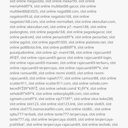
slot online megasloto
,
slot online mekar99
,
slot online
meriah4dðŸ”¥
,
slot online multibet88-gacor
,
slot online
multibet88@2025
,
slot online naga888.com
,
slot online
nagakoin99.id
,
slot online nagatoto168
,
slot online
nagatoto168.com
,
slot online normalbet
,
slot online okesultan.com
,
slot online okesultan.net
,
slot online p7--mami188
,
slot online
padangtoto
,
slot online pagoda168
,
slot online pagodagacor
,
slot
online pedro4d
,
slot online penaslotðŸ”¥
,
slot online pesiarbet
,
slot
online pgslot
,
slot online pgsoft1000
,
slot online pialatoto.net
,
slot
online pol88slot.link
,
slot online pol88ðŸ”¥
,
slot online
pusatjudionline
,
slot online q2--mami188
,
slot online rajacuan69
ðŸŒŸ
,
slot online rajacuan69-gacor
,
slot online rajacuan69-login
,
slot online rajacuan69-maxwin
,
slot online rajacuan69-terbaru
,
slot
online rajacuan69-terpercaya
,
slot online rajacuan69ðŸ”¥
,
slot
online ramuan88
,
slot online resmi slot69
,
slot online resmi-
rajacuan69
,
slot online rupiah777
,
slot online samson88
,
slot online
scatter911
,
slot online scatter911.com
,
slot online sehoki.com-
keceðŸ’ŽðŸ”¥ðŸ’Ž
,
slot online sehoki.comâ˜€ï¸ðŸ”¥
,
slot online
sehokiðŸ”¥ðŸ”¥
,
slot online sektorplay88.com
,
slot online
sgmwin.comðŸ”¥
,
slot online sip777ðŸ’°
,
slot online situs koko288
,
slot online slot123
,
slot online slot123.link
,
slot online slot69
,
slot
online slot775.inamoratafilm.com
,
slot online slot80-
,
slot online
spbu777-terbaik
,
slot online tante777-terpercaya
,
slot online
tante777.vip
,
slot online terpercaya slot69
,
slot online terpercaya-
jco69âœ”
,
slot online terpercaya-rajacuan69
,
slot online teshoki
,
slot