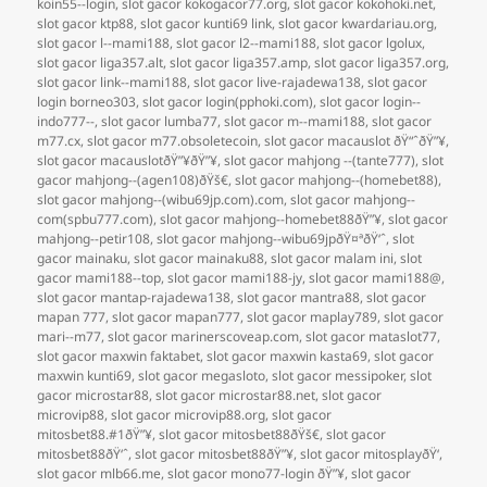
koin55--login
,
slot gacor kokogacor77.org
,
slot gacor kokohoki.net
,
slot gacor ktp88
,
slot gacor kunti69 link
,
slot gacor kwardariau.org
,
slot gacor l--mami188
,
slot gacor l2--mami188
,
slot gacor lgolux
,
slot gacor liga357.alt
,
slot gacor liga357.amp
,
slot gacor liga357.org
,
slot gacor link--mami188
,
slot gacor live-rajadewa138
,
slot gacor
login borneo303
,
slot gacor login(pphoki.com)
,
slot gacor login--
indo777--
,
slot gacor lumba77
,
slot gacor m--mami188
,
slot gacor
m77.cx
,
slot gacor m77.obsoletecoin
,
slot gacor macauslot ðŸ“ˆðŸ”¥
,
slot gacor macauslotðŸ”¥ðŸ”¥
,
slot gacor mahjong --(tante777)
,
slot
gacor mahjong--(agen108)ðŸš€
,
slot gacor mahjong--(homebet88)
,
slot gacor mahjong--(wibu69jp.com).com
,
slot gacor mahjong--
com(spbu777.com)
,
slot gacor mahjong--homebet88ðŸ”¥
,
slot gacor
mahjong--petir108
,
slot gacor mahjong--wibu69jpðŸ¤ªðŸ‘ˆ
,
slot
gacor mainaku
,
slot gacor mainaku88
,
slot gacor malam ini
,
slot
gacor mami188--top
,
slot gacor mami188-jy
,
slot gacor mami188@
,
slot gacor mantap-rajadewa138
,
slot gacor mantra88
,
slot gacor
mapan 777
,
slot gacor mapan777
,
slot gacor maplay789
,
slot gacor
mari--m77
,
slot gacor marinerscoveap.com
,
slot gacor mataslot77
,
slot gacor maxwin faktabet
,
slot gacor maxwin kasta69
,
slot gacor
maxwin kunti69
,
slot gacor megasloto
,
slot gacor messipoker
,
slot
gacor microstar88
,
slot gacor microstar88.net
,
slot gacor
microvip88
,
slot gacor microvip88.org
,
slot gacor
mitosbet88.#1ðŸ”¥
,
slot gacor mitosbet88ðŸš€
,
slot gacor
mitosbet88ðŸ‘ˆ
,
slot gacor mitosbet88ðŸ”¥
,
slot gacor mitosplayðŸ‘
,
slot gacor mlb66.me
,
slot gacor mono77-login ðŸ”¥
,
slot gacor