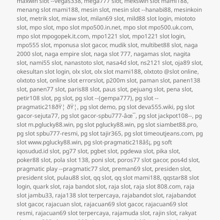
maxwin slot --vegas338
,
mega777 slot
,
mekswin slot mami188
,
menang slot mami188
,
mesin slot
,
mesin slot --hanabi88
,
mesinkoin
slot
,
metrik slot
,
miaw slot
,
milan69 slot
,
mild88 slot login
,
miototo
slot
,
mpo slot
,
mpo slot mpo500.in.net
,
mpo slot mpo500.uk.com
,
mpo slot mpogopek.it.com
,
mpo1221 slot
,
mpo1221 slot login
,
mpo555 slot
,
mponusa slot gacor
,
mudik slot
,
multibet88 slot
,
naga
2000 slot
,
naga empire slot
,
naga slot 777
,
nagamas slot
,
nagita
slot
,
nami55 slot
,
nanastoto slot
,
nasa4d slot
,
ns2121 slot
,
oja89 slot
,
okesultan slot login
,
olx slot
,
olx slot mami188
,
olxtoto @slot online
,
olxtoto slot
,
online slot errorslot
,
p200m slot
,
paman slot
,
panen138
slot
,
panen77 slot
,
paris88 slot
,
paus slot
,
pejuang slot
,
pena slot
,
petir108 slot
,
pg slot
,
pg slot --(gempa777)
,
pg slot --
pragmatic218ðŸ¦ ðŸ¦
,
pg slot demo
,
pg slot deva555.wiki
,
pg slot
gacor-sejuta77
,
pg slot gacor-spbu777-âœ¯
,
pg slot jackpot108--
,
pg
slot m.pglucky88.win
,
pg slot pglucky88.win
,
pg slot siambet88.pro
,
pg slot spbu777-resmi
,
pg slot tajir365
,
pg slot timeoutjeans.com
,
pg
slot www.pglucky88.win
,
pg slot-pragmatic218âš¡
,
pg soft
iqosudud.id slot
,
pg77 slot
,
pgbet slot
,
pgdewa slot
,
pika slot
,
poker88 slot
,
pola slot 138
,
poni slot
,
poros77 slot gacor
,
pos4d slot
,
pragmatic play --pragmatic77 slot
,
preman69 slot
,
presiden slot
,
president slot
,
pulau88 slot
,
qq slot
,
qq slot mami188
,
qqstar88 slot
login
,
quark slot
,
raja bandot slot
,
raja slot
,
raja slot 808.com
,
raja
slot jambu33
,
raja138 slot terpercaya
,
rajabandot slot
,
rajabandot
slot gacor
,
rajacuan slot
,
rajacuan69 slot gacor
,
rajacuan69 slot
resmi
,
rajacuan69 slot terpercaya
,
rajamuda slot
,
rajin slot
,
rakyat