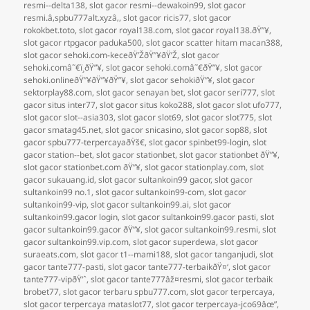
resmi--delta138
,
slot gacor resmi--dewakoin99
,
slot gacor
resmi.â‚spbu777alt.xyzâ‚
,
slot gacor ricis77
,
slot gacor
rokokbet.toto
,
slot gacor royal138.com
,
slot gacor royal138.ðŸ”¥
,
slot gacor rtpgacor paduka500
,
slot gacor scatter hitam macan388
,
slot gacor sehoki.com-keceðŸ’ŽðŸ”¥ðŸ’Ž
,
slot gacor
sehoki.comâ˜€ï¸ðŸ”¥
,
slot gacor sehoki.comâ˜€ðŸ”¥
,
slot gacor
sehoki.onlineðŸ”¥ðŸ”¥ðŸ”¥
,
slot gacor sehokiðŸ”¥
,
slot gacor
sektorplay88.com
,
slot gacor senayan bet
,
slot gacor seri777
,
slot
gacor situs inter77
,
slot gacor situs koko288
,
slot gacor slot ufo777
,
slot gacor slot--asia303
,
slot gacor slot69
,
slot gacor slot775
,
slot
gacor smatag45.net
,
slot gacor snicasino
,
slot gacor sop88
,
slot
gacor spbu777-terpercayaðŸš€
,
slot gacor spinbet99-login
,
slot
gacor station--bet
,
slot gacor stationbet
,
slot gacor stationbet ðŸ”¥
,
slot gacor stationbet.com ðŸ”¥
,
slot gacor stationplay.com
,
slot
gacor sukauang.id
,
slot gacor sultankoin99 gacor
,
slot gacor
sultankoin99 no.1
,
slot gacor sultankoin99-com
,
slot gacor
sultankoin99-vip
,
slot gacor sultankoin99.ai
,
slot gacor
sultankoin99.gacor login
,
slot gacor sultankoin99.gacor pasti
,
slot
gacor sultankoin99.gacor ðŸ”¥
,
slot gacor sultankoin99.resmi
,
slot
gacor sultankoin99.vip.com
,
slot gacor superdewa
,
slot gacor
suraeats.com
,
slot gacor t1--mami188
,
slot gacor tanganjudi
,
slot
gacor tante777-pasti
,
slot gacor tante777-terbaikðŸ¤‘
,
slot gacor
tante777-vipðŸ‘ˆ
,
slot gacor tante777âž¤resmi
,
slot gacor terbaik
brobet77
,
slot gacor terbaru spbu777.com
,
slot gacor terpercaya
,
slot gacor terpercaya mataslot77
,
slot gacor terpercaya-jco69âœ”
,