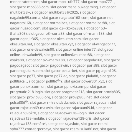
monperatoto.com
,
slot gacor mpo--ufo777
,
slot gacor mpo777--
,
slot gacor mpo888.com
,
slot gacor msha bukagaming
,
slot gacor
multibet88--
,
slot gacor multibet88@2025
,
slot gacor
nagakoin99.com-a
,
slot gacor nagatoto168-com
,
slot gacor net--
nagatoto168
,
slot gacor normalbet
,
slot gacor normalbet88
,
slot
gacor nusagg.com
,
slot gacor o2--(koko288)
,
slot gacor o3--
(haha303)
,
slot gacor o3--suria88
,
slot gacor of--mami188
,
slot
gacor og tajir365
,
slot gacor okesultan.com
,
slot gacor
okesultan.net
,
slot gacor okesultan.xyz
,
slot gacor ol-wingacor77
,
slot gacor one-dewakoin99
,
slot gacor online inter77
,
slot gacor
online--dewakoin99
,
slot gacor online@multibet88
,
slot gacor
osaka88
,
slot gacor p2--mami188
,
slot gacor pagoda168
,
slot gacor
pagodagacor
,
slot gacor pagodawin
,
slot gacor paris88
,
slot gacor
parsonsguitars.com
,
slot gacor pesiarbet
,
slot gacor pg-agen108
,
slot gacor pg77
,
slot gacor pg77.ac
,
slot gacor piala88
,
slot gacor
pol88âœ…
,
slot gacor pol88ðŸ”¥
,
slot gacor power301.xyz
,
slot
gacor pphoki.com-idn
,
slot gacor pphoki.com-pp
,
slot gacor
pragmatic 218 login
,
slot gacor pragmatic218
,
slot gacor provip805
,
slot gacor provip805 org
,
slot gacor provip805.net
,
slot gacor
pulsa88ðŸ‘‘
,
slot gacor r=h slotdadu.net/
,
slot gacor rajacuan
,
slot
gacor rajacuan69-maxwin
,
slot gacor rajacuan69.id
,
slot gacor
rajacuan69ðŸ”¥
,
slot gacor rajadewa138--login
,
slot gacor
rajadewa138-mobile
,
slot gacor rajadewa138-qris
,
slot gacor
rajadewa138.comâœ“
,
slot gacor rajasloto
,
slot gacor resmi
spbu777.com-terpercaya
,
slot gacor resmi suka86.net
,
slot gacor