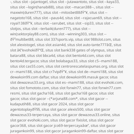
-
,
situs slot --jajantogel
,
situs slot --jutawantoto
,
situs slot --kaya33
,
situs slot --login(hanabi88)
,
situs slot --macan388--
,
situs slot --
maxwin(duren777)
,
situs slot --mitosbet88ðŸ”¥
,
situs slot --
nagatoto168
,
situs slot --paus4d
,
situs slot --rajacuan69
,
situs slot --
royal138ðŸ”¥
,
situs slot --serubet
,
situs slot --sip33
,
situs slot --
slotjos
,
situs slot --terbaik(duren777)
,
situs slot --
win(sektorplay88.com)
,
situs slot --winning303
,
situs slot --
ðŸ²multibet88
,
situs slot 337sports.vip
,
situs slot 988slot.com
,
situs
slot alexistogel
,
situs slot asian4d
,
situs slot auto-tante777âŒ
,
situs
slot â€”evohokiðŸ“Œ
,
situs slot bank338 gates of olympus
,
situs slot
batara88
,
situs slot bbca4d
,
situs slot bento4d.com
,
situs slot
bento4d.tergacor
,
situs slot bolabagus33
,
situs slot c5--mami188
,
situs slot cas55.com
,
situs slot centrorescatelaspumas.org
,
situs slot
cr--mami188
,
situs slot cr7vipðŸ”¥
,
situs slot de--mami188
,
situs slot
dewakoin99.com daftar
,
situs slot dewakoin99.masuk gacor
,
situs
slot dewazeus33.org
,
situs slot es--mami188
,
situs slot evohoki.com
,
situs slot fomototo.com
,
situs slot forwin77
,
situs slot forwin77.com
resmi
,
situs slot gacha168
,
situs slot gacha168 gacor
,
situs slot
gacor
,
situs slot gacor --(*arjuna88.com*
,
situs slot gacor --
kudaputih88
,
situs slot gacor 2024
,
situs slot gacor
agentotoplayðŸ§§
,
situs slot gacor alexis500
,
situs slot gacor
dewazeus33-terpercaya
,
situs slot gacor dewazeus33.online
,
situs
slot gacor evohoki.com
,
situs slot gacor fixislot
,
situs slot gacor
gacor368
,
situs slot gacor jco69-terpercayaâœ”
,
situs slot gacor
juragankoin99
,
situs slot gacor juragankoin99-daftar
,
situs slot gacor