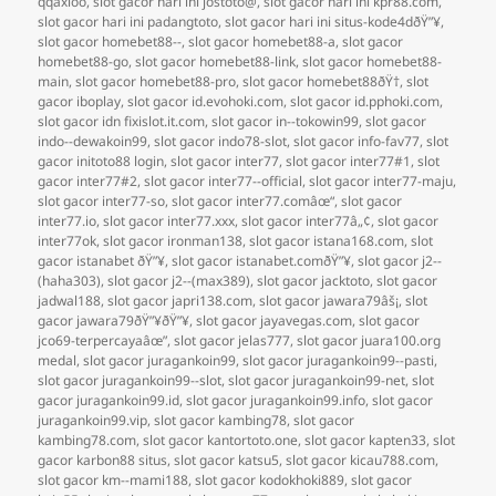
qqaxioo
,
slot gacor hari ini jostoto@
,
slot gacor hari ini kpr88.com
,
slot gacor hari ini padangtoto
,
slot gacor hari ini situs-kode4dðŸ”¥
,
slot gacor homebet88--
,
slot gacor homebet88-a
,
slot gacor
homebet88-go
,
slot gacor homebet88-link
,
slot gacor homebet88-
main
,
slot gacor homebet88-pro
,
slot gacor homebet88ðŸ†
,
slot
gacor iboplay
,
slot gacor id.evohoki.com
,
slot gacor id.pphoki.com
,
slot gacor idn fixislot.it.com
,
slot gacor in--tokowin99
,
slot gacor
indo--dewakoin99
,
slot gacor indo78-slot
,
slot gacor info-fav77
,
slot
gacor initoto88 login
,
slot gacor inter77
,
slot gacor inter77#1
,
slot
gacor inter77#2
,
slot gacor inter77--official
,
slot gacor inter77-maju
,
slot gacor inter77-so
,
slot gacor inter77.comâœ“
,
slot gacor
inter77.io
,
slot gacor inter77.xxx
,
slot gacor inter77â„¢
,
slot gacor
inter77ok
,
slot gacor ironman138
,
slot gacor istana168.com
,
slot
gacor istanabet ðŸ”¥
,
slot gacor istanabet.comðŸ”¥
,
slot gacor j2--
(haha303)
,
slot gacor j2--(max389)
,
slot gacor jacktoto
,
slot gacor
jadwal188
,
slot gacor japri138.com
,
slot gacor jawara79âš¡
,
slot
gacor jawara79ðŸ”¥ðŸ”¥
,
slot gacor jayavegas.com
,
slot gacor
jco69-terpercayaâœ”
,
slot gacor jelas777
,
slot gacor juara100.org
medal
,
slot gacor juragankoin99
,
slot gacor juragankoin99--pasti
,
slot gacor juragankoin99--slot
,
slot gacor juragankoin99-net
,
slot
gacor juragankoin99.id
,
slot gacor juragankoin99.info
,
slot gacor
juragankoin99.vip
,
slot gacor kambing78
,
slot gacor
kambing78.com
,
slot gacor kantortoto.one
,
slot gacor kapten33
,
slot
gacor karbon88 situs
,
slot gacor katsu5
,
slot gacor kicau788.com
,
slot gacor km--mami188
,
slot gacor kodokhoki889
,
slot gacor