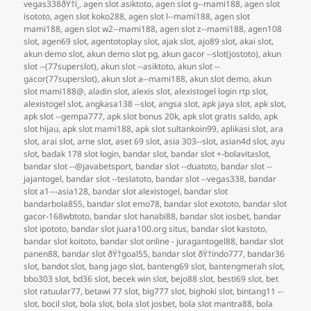
vegas338ðŸ†ï¸
,
agen slot asiktoto
,
agen slot g--mami188
,
agen slot
isototo
,
agen slot koko288
,
agen slot l--mami188
,
agen slot
mami188
,
agen slot w2--mami188
,
agen slot z--mami188
,
agen108
slot
,
agen69 slot
,
agentotoplay slot
,
ajak slot
,
ajo89 slot
,
akai slot
,
akun demo slot
,
akun demo slot pg
,
akun gacor --slot(jostoto)
,
akun
slot --(77superslot)
,
akun slot --asiktoto
,
akun slot --
gacor(77superslot)
,
akun slot a--mami188
,
akun slot demo
,
akun
slot mami188@
,
aladin slot
,
alexis slot
,
alexistogel login rtp slot
,
alexistogel slot
,
angkasa138 --slot
,
angsa slot
,
apk jaya slot
,
apk slot
,
apk slot --gempa777
,
apk slot bonus 20k
,
apk slot gratis saldo
,
apk
slot hijau
,
apk slot mami188
,
apk slot sultankoin99
,
aplikasi slot
,
ara
slot
,
arai slot
,
arne slot
,
aset 69 slot
,
asia 303--slot
,
asian4d slot
,
ayu
slot
,
badak 178 slot login
,
bandar slot
,
bandar slot +-bolavitaslot
,
bandar slot --@javabetsport
,
bandar slot --duatoto
,
bandar slot --
jajantogel
,
bandar slot --teslatoto
,
bandar slot --vegas338
,
bandar
slot a1---asia128
,
bandar slot alexistogel
,
bandar slot
bandarbola855
,
bandar slot emo78
,
bandar slot exototo
,
bandar slot
gacor-168wbtoto
,
bandar slot hanabi88
,
bandar slot iosbet
,
bandar
slot ipototo
,
bandar slot juara100.org situs
,
bandar slot kastoto
,
bandar slot koitoto
,
bandar slot online - juragantogel88
,
bandar slot
panen88
,
bandar slot ðŸ†goal55
,
bandar slot ðŸ†indo777
,
bandar36
slot
,
bandot slot
,
bang jago slot
,
banteng69 slot
,
bantengmerah slot
,
bbo303 slot
,
bd36 slot
,
becek win slot
,
bejo88 slot
,
besti69 slot
,
bet
slot ratuular77
,
betawi 77 slot
,
big777 slot
,
bighoki slot
,
bintang11 --
slot
,
bocil slot
,
bola slot
,
bola slot josbet
,
bola slot mantra88
,
bola