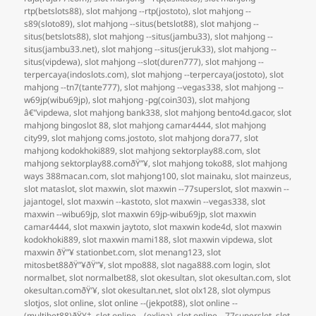
rtp(betslots88)
,
slot mahjong --rtp(jostoto)
,
slot mahjong --
s89(sloto89)
,
slot mahjong --situs(betslot88)
,
slot mahjong --
situs(betslots88)
,
slot mahjong --situs(jambu33)
,
slot mahjong --
situs(jambu33.net)
,
slot mahjong --situs(jeruk33)
,
slot mahjong --
situs(vipdewa)
,
slot mahjong --slot(duren777)
,
slot mahjong --
terpercaya(indoslots.com)
,
slot mahjong --terpercaya(jostoto)
,
slot
mahjong --tn7(tante777)
,
slot mahjong --vegas338
,
slot mahjong --
w69jp(wibu69jp)
,
slot mahjong -pg(coin303)
,
slot mahjong
â€”vipdewa
,
slot mahjong bank338
,
slot mahjong bento4d.gacor
,
slot
mahjong bingoslot 88
,
slot mahjong camar4444
,
slot mahjong
city99
,
slot mahjong coms.jostoto
,
slot mahjong dora77
,
slot
mahjong kodokhoki889
,
slot mahjong sektorplay88.com
,
slot
mahjong sektorplay88.comðŸ”¥
,
slot mahjong toko88
,
slot mahjong
ways 388macan.com
,
slot mahjong100
,
slot mainaku
,
slot mainzeus
,
slot mataslot
,
slot maxwin
,
slot maxwin --77superslot
,
slot maxwin --
jajantogel
,
slot maxwin --kastoto
,
slot maxwin --vegas338
,
slot
maxwin --wibu69jp
,
slot maxwin 69jp-wibu69jp
,
slot maxwin
camar4444
,
slot maxwin jaytoto
,
slot maxwin kode4d
,
slot maxwin
kodokhoki889
,
slot maxwin mami188
,
slot maxwin vipdewa
,
slot
maxwin ðŸ”¥ stationbet.com
,
slot menang123
,
slot
mitosbet88ðŸ”¥ðŸ”¥
,
slot mpo888
,
slot naga888.com login
,
slot
normalbet
,
slot normalbet88
,
slot okesultan
,
slot okesultan.com
,
slot
okesultan.comðŸ’¥
,
slot okesultan.net
,
slot olx128
,
slot olympus
slotjos
,
slot online
,
slot online --(jekpot88)
,
slot online --
(multibet88)ðŸ¥‡
,
slot online --(oxliga)
,
slot online --77superslot
,
slot