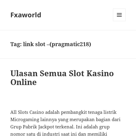
Fxaworld
MENU
AND
WIDGETS
Tag:
link slot –(pragmatic218)
Ulasan Semua Slot Kasino
Online
All Slots Casino adalah pembangkit tenaga listrik
Microgaming lainnya yang merupakan bagian dari
Grup Pabrik Jackpot terkenal. Ini adalah grup
nomor satu di industri saat ini dan memiliki