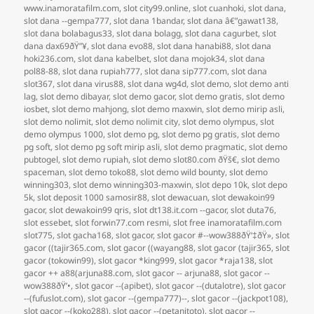
www.inamoratafilm.com
,
slot city99.online
,
slot cuanhoki
,
slot dana
,
slot dana --gempa777
,
slot dana 1bandar
,
slot dana â€”gawat138
,
slot dana bolabagus33
,
slot dana bolagg
,
slot dana cagurbet
,
slot
dana dax69ðŸ”¥
,
slot dana evo88
,
slot dana hanabi88
,
slot dana
hoki236.com
,
slot dana kabelbet
,
slot dana mojok34
,
slot dana
pol88-88
,
slot dana rupiah777
,
slot dana sip777.com
,
slot dana
slot367
,
slot dana virus88
,
slot dana wg4d
,
slot demo
,
slot demo anti
lag
,
slot demo dibayar
,
slot demo gacor
,
slot demo gratis
,
slot demo
iosbet
,
slot demo mahjong
,
slot demo maxwin
,
slot demo mirip asli
,
slot demo nolimit
,
slot demo nolimit city
,
slot demo olympus
,
slot
demo olympus 1000
,
slot demo pg
,
slot demo pg gratis
,
slot demo
pg soft
,
slot demo pg soft mirip asli
,
slot demo pragmatic
,
slot demo
pubtogel
,
slot demo rupiah
,
slot demo slot80.com ðŸš€
,
slot demo
spaceman
,
slot demo toko88
,
slot demo wild bounty
,
slot demo
winning303
,
slot demo winning303-maxwin
,
slot depo 10k
,
slot depo
5k
,
slot deposit 1000 samosir88
,
slot dewacuan
,
slot dewakoin99
gacor
,
slot dewakoin99 qris
,
slot dt138.it.com --gacor
,
slot duta76
,
slot essebet
,
slot forwin77.com resmi
,
slot free inamoratafilm.com
slot775
,
slot gacha168
,
slot gacor
,
slot gacor #--wow388ðŸ‘‡ðŸ»
,
slot
gacor ((tajir365.com
,
slot gacor ((wayang88
,
slot gacor (tajir365
,
slot
gacor (tokowin99)
,
slot gacor *king999
,
slot gacor *raja138
,
slot
gacor ++ a88(arjuna88.com
,
slot gacor -- arjuna88
,
slot gacor --
wow388ðŸ’•
,
slot gacor --(apibet)
,
slot gacor --(dutalotre)
,
slot gacor
--(fufuslot.com)
,
slot gacor --(gempa777)--
,
slot gacor --(jackpot108)
,
slot gacor --(koko288)
,
slot gacor --(petanitoto)
,
slot gacor --