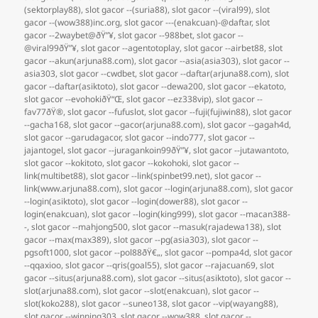
(sektorplay88)
,
slot gacor --(suria88)
,
slot gacor --(viral99)
,
slot
gacor --(wow388)inc.org
,
slot gacor ---(enakcuan)-@daftar
,
slot
gacor --2waybet@ðŸ”¥
,
slot gacor --988bet
,
slot gacor --
@viral99ðŸ”¥
,
slot gacor --agentotoplay
,
slot gacor --airbet88
,
slot
gacor --akun(arjuna88.com)
,
slot gacor --asia(asia303)
,
slot gacor --
asia303
,
slot gacor --cwdbet
,
slot gacor --daftar(arjuna88.com)
,
slot
gacor --daftar(asiktoto)
,
slot gacor --dewa200
,
slot gacor --ekatoto
,
slot gacor --evohokiðŸ“Œ
,
slot gacor --ez338vip)
,
slot gacor --
fav77ðŸ®
,
slot gacor --fufuslot
,
slot gacor --fuji(fujiwin88)
,
slot gacor
--gacha168
,
slot gacor --gacor(arjuna88.com)
,
slot gacor --gagah4d
,
slot gacor --garudagacor
,
slot gacor --indo777
,
slot gacor --
jajantogel
,
slot gacor --juragankoin99ðŸ”¥
,
slot gacor --jutawantoto
,
slot gacor --kokitoto
,
slot gacor --kokohoki
,
slot gacor --
link(multibet88)
,
slot gacor --link(spinbet99.net)
,
slot gacor --
link(www.arjuna88.com)
,
slot gacor --login(arjuna88.com)
,
slot gacor
--login(asiktoto)
,
slot gacor --login(dower88)
,
slot gacor --
login(enakcuan)
,
slot gacor --login(king999)
,
slot gacor --macan388-
-
,
slot gacor --mahjong500
,
slot gacor --masuk(rajadewa138)
,
slot
gacor --max(max389)
,
slot gacor --pg(asia303)
,
slot gacor --
pgsoft1000
,
slot gacor --pol88ðŸ€„
,
slot gacor --pompa4d
,
slot gacor
--qqaxioo
,
slot gacor --qris(goal55)
,
slot gacor --rajacuan69
,
slot
gacor --situs(arjuna88.com)
,
slot gacor --situs(asiktoto)
,
slot gacor --
slot(arjuna88.com)
,
slot gacor --slot(enakcuan)
,
slot gacor --
slot(koko288)
,
slot gacor --suneo138
,
slot gacor --vip(wayang88)
,
slot gacor --winning303
,
slot gacor --wow388
,
slot gacor --