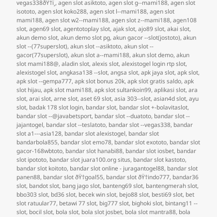
vegas338ðŸ†ï¸
,
agen slot asiktoto
,
agen slot g--mami188
,
agen slot
isototo
,
agen slot koko288
,
agen slot l--mami188
,
agen slot
mami188
,
agen slot w2--mami188
,
agen slot z--mami188
,
agen108
slot
,
agen69 slot
,
agentotoplay slot
,
ajak slot
,
ajo89 slot
,
akai slot
,
akun demo slot
,
akun demo slot pg
,
akun gacor --slot(jostoto)
,
akun
slot --(77superslot)
,
akun slot --asiktoto
,
akun slot --
gacor(77superslot)
,
akun slot a--mami188
,
akun slot demo
,
akun
slot mami188@
,
aladin slot
,
alexis slot
,
alexistogel login rtp slot
,
alexistogel slot
,
angkasa138 --slot
,
angsa slot
,
apk jaya slot
,
apk slot
,
apk slot --gempa777
,
apk slot bonus 20k
,
apk slot gratis saldo
,
apk
slot hijau
,
apk slot mami188
,
apk slot sultankoin99
,
aplikasi slot
,
ara
slot
,
arai slot
,
arne slot
,
aset 69 slot
,
asia 303--slot
,
asian4d slot
,
ayu
slot
,
badak 178 slot login
,
bandar slot
,
bandar slot +-bolavitaslot
,
bandar slot --@javabetsport
,
bandar slot --duatoto
,
bandar slot --
jajantogel
,
bandar slot --teslatoto
,
bandar slot --vegas338
,
bandar
slot a1---asia128
,
bandar slot alexistogel
,
bandar slot
bandarbola855
,
bandar slot emo78
,
bandar slot exototo
,
bandar slot
gacor-168wbtoto
,
bandar slot hanabi88
,
bandar slot iosbet
,
bandar
slot ipototo
,
bandar slot juara100.org situs
,
bandar slot kastoto
,
bandar slot koitoto
,
bandar slot online - juragantogel88
,
bandar slot
panen88
,
bandar slot ðŸ†goal55
,
bandar slot ðŸ†indo777
,
bandar36
slot
,
bandot slot
,
bang jago slot
,
banteng69 slot
,
bantengmerah slot
,
bbo303 slot
,
bd36 slot
,
becek win slot
,
bejo88 slot
,
besti69 slot
,
bet
slot ratuular77
,
betawi 77 slot
,
big777 slot
,
bighoki slot
,
bintang11 --
slot
,
bocil slot
,
bola slot
,
bola slot josbet
,
bola slot mantra88
,
bola