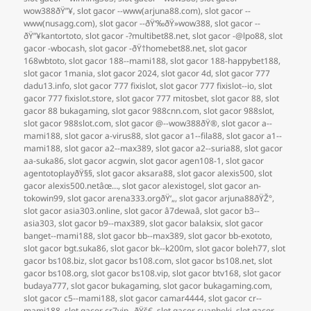
wow388ðŸ”¥
,
slot gacor --www(arjuna88.com)
,
slot gacor --
www(nusagg.com)
,
slot gacor --ðŸ‘‰ðŸ»wow388
,
slot gacor --
ðŸ”¥kantortoto
,
slot gacor -?multibet88.net
,
slot gacor -@lpo88
,
slot
gacor -wbocash
,
slot gacor -ðŸ†homebet88.net
,
slot gacor
168wbtoto
,
slot gacor 188--mami188
,
slot gacor 188-happybet188
,
slot gacor 1mania
,
slot gacor 2024
,
slot gacor 4d
,
slot gacor 777
dadu13.info
,
slot gacor 777 fixislot
,
slot gacor 777 fixislot--io
,
slot
gacor 777 fixislot.store
,
slot gacor 777 mitosbet
,
slot gacor 88
,
slot
gacor 88 bukagaming
,
slot gacor 988cnn.com
,
slot gacor 988slot
,
slot gacor 988slot.com
,
slot gacor @--wow388ðŸ®
,
slot gacor a--
mami188
,
slot gacor a-virus88
,
slot gacor a1--fila88
,
slot gacor a1--
mami188
,
slot gacor a2--max389
,
slot gacor a2--suria88
,
slot gacor
aa-suka86
,
slot gacor acgwin
,
slot gacor agen108-1
,
slot gacor
agentotoplayðŸ§§
,
slot gacor aksara88
,
slot gacor alexis500
,
slot
gacor alexis500.netâœ…
,
slot gacor alexistogel
,
slot gacor an-
tokowin99
,
slot gacor arena333.orgðŸ‘„
,
slot gacor arjuna88ðŸŽ°
,
slot gacor asia303.online
,
slot gacor â­7dewaâ­
,
slot gacor b3--
asia303
,
slot gacor b9--max389
,
slot gacor balaksix
,
slot gacor
banget--mami188
,
slot gacor bb--max389
,
slot gacor bb-exototo
,
slot gacor bgt.suka86
,
slot gacor bk--k200m
,
slot gacor boleh77
,
slot
gacor bs108.biz
,
slot gacor bs108.com
,
slot gacor bs108.net
,
slot
gacor bs108.org
,
slot gacor bs108.vip
,
slot gacor btv168
,
slot gacor
budaya777
,
slot gacor bukagaming
,
slot gacor bukagaming.com
,
slot gacor c5--mami188
,
slot gacor camar4444
,
slot gacor cr--
mami188
,
slot gacor cr7vip--ðŸš€
,
slot gacor cuanhoki
,
slot gacor