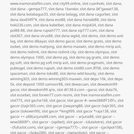
www.inamoratafilm.com
,
slot city99.online
,
slot cuanhoki
,
slot dana
,
slot dana --gempa777
,
slot dana 1bandar
,
slot dana â€”gawat138
,
slot dana bolabagus33
,
slot dana bolagg
,
slot dana cagurbet
,
slot
dana dax69ðŸ”¥
,
slot dana evo88
,
slot dana hanabi88
,
slot dana
hoki236.com
,
slot dana kabelbet
,
slot dana mojok34
,
slot dana
pol88-88
,
slot dana rupiah777
,
slot dana sip777.com
,
slot dana
slot367
,
slot dana virus88
,
slot dana wg4d
,
slot demo
,
slot demo anti
lag
,
slot demo dibayar
,
slot demo gacor
,
slot demo gratis
,
slot demo
iosbet
,
slot demo mahjong
,
slot demo maxwin
,
slot demo mirip asli
,
slot demo nolimit
,
slot demo nolimit city
,
slot demo olympus
,
slot
demo olympus 1000
,
slot demo pg
,
slot demo pg gratis
,
slot demo
pg soft
,
slot demo pg soft mirip asli
,
slot demo pragmatic
,
slot demo
pubtogel
,
slot demo rupiah
,
slot demo slot80.com ðŸš€
,
slot demo
spaceman
,
slot demo toko88
,
slot demo wild bounty
,
slot demo
winning303
,
slot demo winning303-maxwin
,
slot depo 10k
,
slot depo
5k
,
slot deposit 1000 samosir88
,
slot dewacuan
,
slot dewakoin99
gacor
,
slot dewakoin99 qris
,
slot dt138.it.com --gacor
,
slot duta76
,
slot essebet
,
slot forwin77.com resmi
,
slot free inamoratafilm.com
slot775
,
slot gacha168
,
slot gacor
,
slot gacor #--wow388ðŸ‘‡ðŸ»
,
slot
gacor ((tajir365.com
,
slot gacor ((wayang88
,
slot gacor (tajir365
,
slot
gacor (tokowin99)
,
slot gacor *king999
,
slot gacor *raja138
,
slot
gacor ++ a88(arjuna88.com
,
slot gacor -- arjuna88
,
slot gacor --
wow388ðŸ’•
,
slot gacor --(apibet)
,
slot gacor --(dutalotre)
,
slot gacor
--(fufuslot.com)
,
slot gacor --(gempa777)--
,
slot gacor --(jackpot108)
,
slot gacor --(koko288)
,
slot gacor --(petanitoto)
,
slot gacor --