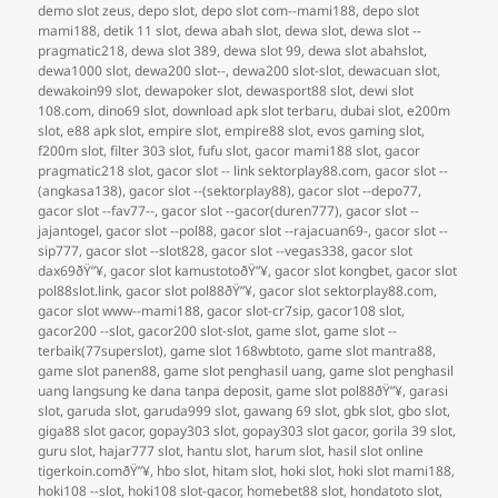
demo slot zeus
,
depo slot
,
depo slot com--mami188
,
depo slot
mami188
,
detik 11 slot
,
dewa abah slot
,
dewa slot
,
dewa slot --
pragmatic218
,
dewa slot 389
,
dewa slot 99
,
dewa slot abahslot
,
dewa1000 slot
,
dewa200 slot--
,
dewa200 slot-slot
,
dewacuan slot
,
dewakoin99 slot
,
dewapoker slot
,
dewasport88 slot
,
dewi slot
108.com
,
dino69 slot
,
download apk slot terbaru
,
dubai slot
,
e200m
slot
,
e88 apk slot
,
empire slot
,
empire88 slot
,
evos gaming slot
,
f200m slot
,
filter 303 slot
,
fufu slot
,
gacor mami188 slot
,
gacor
pragmatic218 slot
,
gacor slot -- link sektorplay88.com
,
gacor slot --
(angkasa138)
,
gacor slot --(sektorplay88)
,
gacor slot --depo77
,
gacor slot --fav77--
,
gacor slot --gacor(duren777)
,
gacor slot --
jajantogel
,
gacor slot --pol88
,
gacor slot --rajacuan69-
,
gacor slot --
sip777
,
gacor slot --slot828
,
gacor slot --vegas338
,
gacor slot
dax69ðŸ”¥
,
gacor slot kamustotoðŸ”¥
,
gacor slot kongbet
,
gacor slot
pol88slot.link
,
gacor slot pol88ðŸ”¥
,
gacor slot sektorplay88.com
,
gacor slot www--mami188
,
gacor slot-cr7sip
,
gacor108 slot
,
gacor200 --slot
,
gacor200 slot-slot
,
game slot
,
game slot --
terbaik(77superslot)
,
game slot 168wbtoto
,
game slot mantra88
,
game slot panen88
,
game slot penghasil uang
,
game slot penghasil
uang langsung ke dana tanpa deposit
,
game slot pol88ðŸ”¥
,
garasi
slot
,
garuda slot
,
garuda999 slot
,
gawang 69 slot
,
gbk slot
,
gbo slot
,
giga88 slot gacor
,
gopay303 slot
,
gopay303 slot gacor
,
gorila 39 slot
,
guru slot
,
hajar777 slot
,
hantu slot
,
harum slot
,
hasil slot online
tigerkoin.comðŸ”¥
,
hbo slot
,
hitam slot
,
hoki slot
,
hoki slot mami188
,
hoki108 --slot
,
hoki108 slot-gacor
,
homebet88 slot
,
hondatoto slot
,