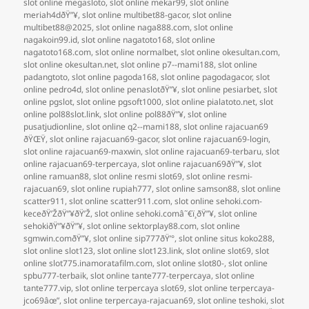
slot online megasloto
,
slot online mekar99
,
slot online
meriah4dðŸ”¥
,
slot online multibet88-gacor
,
slot online
multibet88@2025
,
slot online naga888.com
,
slot online
nagakoin99.id
,
slot online nagatoto168
,
slot online
nagatoto168.com
,
slot online normalbet
,
slot online okesultan.com
,
slot online okesultan.net
,
slot online p7--mami188
,
slot online
padangtoto
,
slot online pagoda168
,
slot online pagodagacor
,
slot
online pedro4d
,
slot online penaslotðŸ”¥
,
slot online pesiarbet
,
slot
online pgslot
,
slot online pgsoft1000
,
slot online pialatoto.net
,
slot
online pol88slot.link
,
slot online pol88ðŸ”¥
,
slot online
pusatjudionline
,
slot online q2--mami188
,
slot online rajacuan69
ðŸŒŸ
,
slot online rajacuan69-gacor
,
slot online rajacuan69-login
,
slot online rajacuan69-maxwin
,
slot online rajacuan69-terbaru
,
slot
online rajacuan69-terpercaya
,
slot online rajacuan69ðŸ”¥
,
slot
online ramuan88
,
slot online resmi slot69
,
slot online resmi-
rajacuan69
,
slot online rupiah777
,
slot online samson88
,
slot online
scatter911
,
slot online scatter911.com
,
slot online sehoki.com-
keceðŸ’ŽðŸ”¥ðŸ’Ž
,
slot online sehoki.comâ˜€ï¸ðŸ”¥
,
slot online
sehokiðŸ”¥ðŸ”¥
,
slot online sektorplay88.com
,
slot online
sgmwin.comðŸ”¥
,
slot online sip777ðŸ’°
,
slot online situs koko288
,
slot online slot123
,
slot online slot123.link
,
slot online slot69
,
slot
online slot775.inamoratafilm.com
,
slot online slot80-
,
slot online
spbu777-terbaik
,
slot online tante777-terpercaya
,
slot online
tante777.vip
,
slot online terpercaya slot69
,
slot online terpercaya-
jco69âœ”
,
slot online terpercaya-rajacuan69
,
slot online teshoki
,
slot