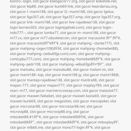
koin55--login
,
slot gacor kokogacor77.org
,
slot gacor kokohoki.net
,
slot gacor ktp88
,
slot gacor kunti69 link
,
slot gacor kwardariau.org
,
slot gacor l--mami188
,
slot gacor l2--mami188
,
slot gacor lgolux
,
slot gacor liga357.alt
,
slot gacor liga357.amp
,
slot gacor liga357.org
,
slot gacor link--mami188
,
slot gacor live-rajadewa138
,
slot gacor
login borneo303
,
slot gacor login(pphoki.com)
,
slot gacor login--
indo777--
,
slot gacor lumba77
,
slot gacor m--mami188
,
slot gacor
m77.cx
,
slot gacor m77.obsoletecoin
,
slot gacor macauslot ðŸ“ˆðŸ”¥
,
slot gacor macauslotðŸ”¥ðŸ”¥
,
slot gacor mahjong --(tante777)
,
slot
gacor mahjong--(agen108)ðŸš€
,
slot gacor mahjong--(homebet88)
,
slot gacor mahjong--(wibu69jp.com).com
,
slot gacor mahjong--
com(spbu777.com)
,
slot gacor mahjong--homebet88ðŸ”¥
,
slot gacor
mahjong--petir108
,
slot gacor mahjong--wibu69jpðŸ¤ªðŸ‘ˆ
,
slot
gacor mainaku
,
slot gacor mainaku88
,
slot gacor malam ini
,
slot
gacor mami188--top
,
slot gacor mami188-jy
,
slot gacor mami188@
,
slot gacor mantap-rajadewa138
,
slot gacor mantra88
,
slot gacor
mapan 777
,
slot gacor mapan777
,
slot gacor maplay789
,
slot gacor
mari--m77
,
slot gacor marinerscoveap.com
,
slot gacor mataslot77
,
slot gacor maxwin faktabet
,
slot gacor maxwin kasta69
,
slot gacor
maxwin kunti69
,
slot gacor megasloto
,
slot gacor messipoker
,
slot
gacor microstar88
,
slot gacor microstar88.net
,
slot gacor
microvip88
,
slot gacor microvip88.org
,
slot gacor
mitosbet88.#1ðŸ”¥
,
slot gacor mitosbet88ðŸš€
,
slot gacor
mitosbet88ðŸ‘ˆ
,
slot gacor mitosbet88ðŸ”¥
,
slot gacor mitosplayðŸ‘
,
slot gacor mlb66.me
,
slot gacor mono77-login ðŸ”¥
,
slot gacor