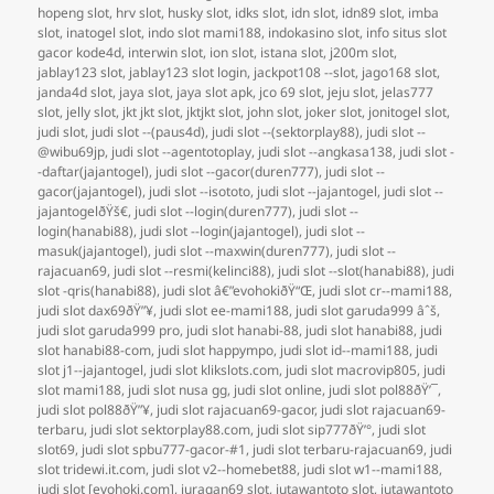
hopeng slot
,
hrv slot
,
husky slot
,
idks slot
,
idn slot
,
idn89 slot
,
imba
slot
,
inatogel slot
,
indo slot mami188
,
indokasino slot
,
info situs slot
gacor kode4d
,
interwin slot
,
ion slot
,
istana slot
,
j200m slot
,
jablay123 slot
,
jablay123 slot login
,
jackpot108 --slot
,
jago168 slot
,
janda4d slot
,
jaya slot
,
jaya slot apk
,
jco 69 slot
,
jeju slot
,
jelas777
slot
,
jelly slot
,
jkt jkt slot
,
jktjkt slot
,
john slot
,
joker slot
,
jonitogel slot
,
judi slot
,
judi slot --(paus4d)
,
judi slot --(sektorplay88)
,
judi slot --
@wibu69jp
,
judi slot --agentotoplay
,
judi slot --angkasa138
,
judi slot -
-daftar(jajantogel)
,
judi slot --gacor(duren777)
,
judi slot --
gacor(jajantogel)
,
judi slot --isototo
,
judi slot --jajantogel
,
judi slot --
jajantogelðŸš€
,
judi slot --login(duren777)
,
judi slot --
login(hanabi88)
,
judi slot --login(jajantogel)
,
judi slot --
masuk(jajantogel)
,
judi slot --maxwin(duren777)
,
judi slot --
rajacuan69
,
judi slot --resmi(kelinci88)
,
judi slot --slot(hanabi88)
,
judi
slot -qris(hanabi88)
,
judi slot â€”evohokiðŸ“Œ
,
judi slot cr--mami188
,
judi slot dax69ðŸ”¥
,
judi slot ee-mami188
,
judi slot garuda999 âˆš
,
judi slot garuda999 pro
,
judi slot hanabi-88
,
judi slot hanabi88
,
judi
slot hanabi88-com
,
judi slot happympo
,
judi slot id--mami188
,
judi
slot j1--jajantogel
,
judi slot klikslots.com
,
judi slot macrovip805
,
judi
slot mami188
,
judi slot nusa gg
,
judi slot online
,
judi slot pol88ðŸ’¯
,
judi slot pol88ðŸ”¥
,
judi slot rajacuan69-gacor
,
judi slot rajacuan69-
terbaru
,
judi slot sektorplay88.com
,
judi slot sip777ðŸ’°
,
judi slot
slot69
,
judi slot spbu777-gacor-#1
,
judi slot terbaru-rajacuan69
,
judi
slot tridewi.it.com
,
judi slot v2--homebet88
,
judi slot w1--mami188
,
judi slot [evohoki.com]
,
juragan69 slot
,
jutawantoto slot
,
jutawantoto