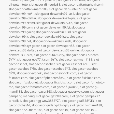
d1-petanitoto
,
slot gacor d8--suria88
,
slot gacor daftar(pphoki.com)
,
slot gacor daftar--mami188
,
slot gacor dari--inter77
,
slot gacor
dewakoin99 no#1
,
slot gacor dewakoin99--asli
,
slot gacor
dewakoin99--daftar
,
slot gacor dewakoin99-qris
,
slot gacor
dewakoin99-resmi
,
slot gacor dewakoin99.co
,
slot gacor
dewakoin99.com
,
slot gacor dewakoin99.fyi
,
slot gacor
dewakoin99.gacor
,
slot gacor dewakoin99.id
,
slot gacor
dewakoin99.it
,
slot gacor dewakoin99.it.co
,
slot gacor
dewakoin99.net
,
slot gacor dewakoin99.web
,
slot gacor
dewakoin99.xyz gacor
,
slot gacor dewasport88
,
slot gacor
dewazeus33.daftar
,
slot gacor dewazeus33.online
,
slot gacor
dewazeus33.slot
,
slot gacor duta76.city
,
slot gacor eos77.it.com
ðŸŸ¢
,
slot gacor eos77.it.com ðŸ”¥
,
slot gacor es--mami188
,
slot
gacor esebet
,
slot gacor essebet
,
slot gacor essebet âœ…
,
slot
gacor essebet ðŸ‰
,
slot gacor essebet ðŸ’Ž
,
slot gacor essebet
ðŸ”¥
,
slot gacor evohoki
,
slot gacor evohoki.com
,
slot gacor
faktabet.com
,
slot gacor fipbet.comâœ…
,
slot gacor fixislot.it.com
,
slot gacor fixislot.net
,
slot gacor fixislots.it.com
,
slot gacor fomototo-
me
,
slot gacor fomototo.com
,
slot gacor fujiwin88
,
slot gacor g--
mami188
,
slot gacor gacor368
,
slot gacor gacorway.com
,
slot gacor
gampang menang
,
slot gacor gatotkaca89
,
slot gacor gempa777
terbaik 1
,
slot gacor gg wow388ðŸŽ¯
,
slot gacor goal55ðŸŒŸ
,
slot
gacor gtcbet4d
,
slot gacor gudang4d-login
,
slot gacor h--mami188
,
slot gacor h2--mami188
,
slot gacor hari ini
,
slot gacor hari ini --