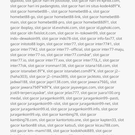
qqaxioo
,
slot gacor hari ini jostoto@
,
slot gacor hari ini kpr88.com
,
slot gacor hari ini padangtoto
,
slot gacor hari ini situs-kode4dðŸ”¥
,
slot gacor homebet88--
,
slot gacor homebet88-a
,
slot gacor
homebet88-go
,
slot gacor homebet88-link
,
slot gacor homebet88-
main
,
slot gacor homebet88-pro
,
slot gacor homebet88ðŸ†
,
slot
gacor iboplay
,
slot gacor id.evohoki.com
,
slot gacor id.pphoki.com
,
slot gacor idn fixislot.it.com
,
slot gacor in--tokowin99
,
slot gacor
indo--dewakoin99
,
slot gacor indo78-slot
,
slot gacor info-fav77
,
slot
gacor initoto88 login
,
slot gacor inter77
,
slot gacor inter77#1
,
slot
gacor inter77#2
,
slot gacor inter77--official
,
slot gacor inter77-maju
,
slot gacor inter77-so
,
slot gacor inter77.comâœ“
,
slot gacor
inter77.io
,
slot gacor inter77.xxx
,
slot gacor inter77â„¢
,
slot gacor
inter77ok
,
slot gacor ironman138
,
slot gacor istana168.com
,
slot
gacor istanabet ðŸ”¥
,
slot gacor istanabet.comðŸ”¥
,
slot gacor j2--
(haha303)
,
slot gacor j2--(max389)
,
slot gacor jacktoto
,
slot gacor
jadwal188
,
slot gacor japri138.com
,
slot gacor jawara79âš¡
,
slot
gacor jawara79ðŸ”¥ðŸ”¥
,
slot gacor jayavegas.com
,
slot gacor
jco69-terpercayaâœ”
,
slot gacor jelas777
,
slot gacor juara100.org
medal
,
slot gacor juragankoin99
,
slot gacor juragankoin99--pasti
,
slot gacor juragankoin99--slot
,
slot gacor juragankoin99-net
,
slot
gacor juragankoin99.id
,
slot gacor juragankoin99.info
,
slot gacor
juragankoin99.vip
,
slot gacor kambing78
,
slot gacor
kambing78.com
,
slot gacor kantortoto.one
,
slot gacor kapten33
,
slot
gacor karbon88 situs
,
slot gacor katsu5
,
slot gacor kicau788.com
,
slot gacor km--mami188
,
slot gacor kodokhoki889
,
slot gacor