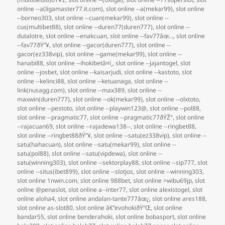
online --a(ligamaster77.it.com)
,
slot online --a(mekar99)
,
slot online
--borneo303
,
slot online --cuan(mekar99)
,
slot online --
cus(multibet88)
,
slot online --duren77(duren777)
,
slot online --
dutalotre
,
slot online --enakcuan
,
slot online --fav77âœ…
,
slot online
--fav77ðŸ”¥
,
slot online --gacor(duren777)
,
slot online --
gacor(ez338vip)
,
slot online --game(mekar99)
,
slot online --
hanabi88
,
slot online --ihokibetâ¤ï¸
,
slot online --jajantogel
,
slot
online --josbet
,
slot online --kaisarjudi
,
slot online --kastoto
,
slot
online --kelinci88
,
slot online --ketuanaga
,
slot online --
link(nusagg.com)
,
slot online --max389
,
slot online --
maxwin(duren777)
,
slot online --ok(mekar99)
,
slot online --olxtoto
,
slot online --pestoto
,
slot online --playwin123@
,
slot online --pol88
,
slot online --pragmatic77
,
slot online --pragmatic77ðŸŽ°
,
slot online
--rajacuan69
,
slot online --rajadewa138--
,
slot online --ringbet88
,
slot online --ringbet88ðŸ”¥
,
slot online --satu(ez338vip)
,
slot online --
satu(hahacuan)
,
slot online --satu(mekar99)
,
slot online --
satu(pol88)
,
slot online --satu(vipdewa)
,
slot online --
satu(winning303)
,
slot online --sektorplay88
,
slot online --sip777
,
slot
online --situs(ibet899)
,
slot online --slotjos
,
slot online --winning303
,
slot online 1nwin.com
,
slot online 988bet
,
slot online =wibu69jp
,
slot
online @penaslot
,
slot online a--inter77
,
slot online alexistogel
,
slot
online aloha4
,
slot online andalan-tante777âœ¿
,
slot online ares188
,
slot online as-slot80
,
slot online â€”evohokiðŸ“Œ
,
slot online
bandar55
,
slot online benderahoki
,
slot online bobasport
,
slot online