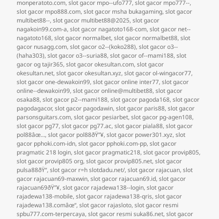
monperatoto.com
,
slot gacor mpo--ufo777
,
slot gacor mpo777--
,
slot gacor mpo888.com
,
slot gacor msha bukagaming
,
slot gacor
multibet88--
,
slot gacor multibet88@2025
,
slot gacor
nagakoin99.com-a
,
slot gacor nagatoto168-com
,
slot gacor net--
nagatoto168
,
slot gacor normalbet
,
slot gacor normalbet88
,
slot
gacor nusagg.com
,
slot gacor o2--(koko288)
,
slot gacor o3--
(haha303)
,
slot gacor o3--suria88
,
slot gacor of--mami188
,
slot
gacor og tajir365
,
slot gacor okesultan.com
,
slot gacor
okesultan.net
,
slot gacor okesultan.xyz
,
slot gacor ol-wingacor77
,
slot gacor one-dewakoin99
,
slot gacor online inter77
,
slot gacor
online--dewakoin99
,
slot gacor online@multibet88
,
slot gacor
osaka88
,
slot gacor p2--mami188
,
slot gacor pagoda168
,
slot gacor
pagodagacor
,
slot gacor pagodawin
,
slot gacor paris88
,
slot gacor
parsonsguitars.com
,
slot gacor pesiarbet
,
slot gacor pg-agen108
,
slot gacor pg77
,
slot gacor pg77.ac
,
slot gacor piala88
,
slot gacor
pol88âœ…
,
slot gacor pol88ðŸ”¥
,
slot gacor power301.xyz
,
slot
gacor pphoki.com-idn
,
slot gacor pphoki.com-pp
,
slot gacor
pragmatic 218 login
,
slot gacor pragmatic218
,
slot gacor provip805
,
slot gacor provip805 org
,
slot gacor provip805.net
,
slot gacor
pulsa88ðŸ‘‘
,
slot gacor r=h slotdadu.net/
,
slot gacor rajacuan
,
slot
gacor rajacuan69-maxwin
,
slot gacor rajacuan69.id
,
slot gacor
rajacuan69ðŸ”¥
,
slot gacor rajadewa138--login
,
slot gacor
rajadewa138-mobile
,
slot gacor rajadewa138-qris
,
slot gacor
rajadewa138.comâœ“
,
slot gacor rajasloto
,
slot gacor resmi
spbu777.com-terpercaya
,
slot gacor resmi suka86.net
,
slot gacor