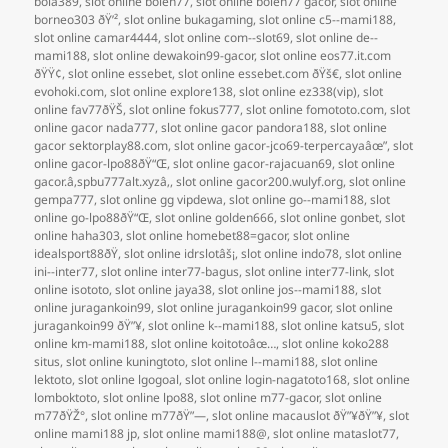
bola389
,
slot online boleh77
,
slot online boleh77 gacor
,
slot online
borneo303 ðŸ’²
,
slot online bukagaming
,
slot online c5--mami188
,
slot online camar4444
,
slot online com--slot69
,
slot online de--
mami188
,
slot online dewakoin99-gacor
,
slot online eos77.it.com
ðŸŸ¢
,
slot online essebet
,
slot online essebet.com ðŸš€
,
slot online
evohoki.com
,
slot online explore138
,
slot online ez338(vip)
,
slot
online fav77ðŸŠ
,
slot online fokus777
,
slot online fomototo.com
,
slot
online gacor nada777
,
slot online gacor pandora188
,
slot online
gacor sektorplay88.com
,
slot online gacor-jco69-terpercayaâœ”
,
slot
online gacor-lpo88ðŸ“Œ
,
slot online gacor-rajacuan69
,
slot online
gacor.â‚spbu777alt.xyzâ‚
,
slot online gacor200.wulyf.org
,
slot online
gempa777
,
slot online gg vipdewa
,
slot online go--mami188
,
slot
online go-lpo88ðŸ“Œ
,
slot online golden666
,
slot online gonbet
,
slot
online haha303
,
slot online homebet88=gacor
,
slot online
idealsport88ðŸ
,
slot online idrslotâš¡
,
slot online indo78
,
slot online
ini--inter77
,
slot online inter77-bagus
,
slot online inter77-link
,
slot
online isototo
,
slot online jaya38
,
slot online jos--mami188
,
slot
online juragankoin99
,
slot online juragankoin99 gacor
,
slot online
juragankoin99 ðŸ”¥
,
slot online k--mami188
,
slot online katsu5
,
slot
online km-mami188
,
slot online koitotoâœ…
,
slot online koko288
situs
,
slot online kuningtoto
,
slot online l--mami188
,
slot online
lektoto
,
slot online lgogoal
,
slot online login-nagatoto168
,
slot online
lomboktoto
,
slot online lpo88
,
slot online m77-gacor
,
slot online
m77ðŸŽ°
,
slot online m77ðŸ”—
,
slot online macauslot ðŸ”¥ðŸ”¥
,
slot
online mami188 jp
,
slot online mami188@
,
slot online mataslot77
,