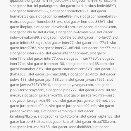
qqaxioo
,
slot gacor hari ini jostoto@
,
slot gacor hari ini kpr88.com
,
slot gacor hari ini padangtoto
,
slot gacor hari ini situs-kode4dðŸ”¥
,
slot gacor homebet88--
,
slot gacor homebet88-a
,
slot gacor
homebet88-go
,
slot gacor homebet88-link
,
slot gacor homebet88-
main
,
slot gacor homebet88-pro
,
slot gacor homebet88ðŸ†
,
slot
gacor iboplay
,
slot gacor id.evohoki.com
,
slot gacor id.pphoki.com
,
slot gacor idn fixislot.it.com
,
slot gacor in--tokowin99
,
slot gacor
indo--dewakoin99
,
slot gacor indo78-slot
,
slot gacor info-fav77
,
slot
gacor initoto88 login
,
slot gacor inter77
,
slot gacor inter77#1
,
slot
gacor inter77#2
,
slot gacor inter77--official
,
slot gacor inter77-maju
,
slot gacor inter77-so
,
slot gacor inter77.comâœ“
,
slot gacor
inter77.io
,
slot gacor inter77.xxx
,
slot gacor inter77â„¢
,
slot gacor
inter77ok
,
slot gacor ironman138
,
slot gacor istana168.com
,
slot
gacor istanabet ðŸ”¥
,
slot gacor istanabet.comðŸ”¥
,
slot gacor j2--
(haha303)
,
slot gacor j2--(max389)
,
slot gacor jacktoto
,
slot gacor
jadwal188
,
slot gacor japri138.com
,
slot gacor jawara79âš¡
,
slot
gacor jawara79ðŸ”¥ðŸ”¥
,
slot gacor jayavegas.com
,
slot gacor
jco69-terpercayaâœ”
,
slot gacor jelas777
,
slot gacor juara100.org
medal
,
slot gacor juragankoin99
,
slot gacor juragankoin99--pasti
,
slot gacor juragankoin99--slot
,
slot gacor juragankoin99-net
,
slot
gacor juragankoin99.id
,
slot gacor juragankoin99.info
,
slot gacor
juragankoin99.vip
,
slot gacor kambing78
,
slot gacor
kambing78.com
,
slot gacor kantortoto.one
,
slot gacor kapten33
,
slot
gacor karbon88 situs
,
slot gacor katsu5
,
slot gacor kicau788.com
,
slot gacor km--mami188
,
slot gacor kodokhoki889
,
slot gacor