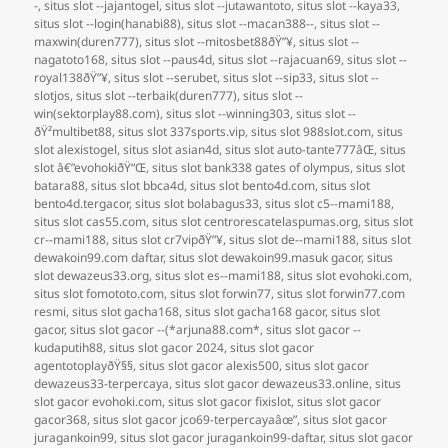
-
,
situs slot --jajantogel
,
situs slot --jutawantoto
,
situs slot --kaya33
,
situs slot --login(hanabi88)
,
situs slot --macan388--
,
situs slot --
maxwin(duren777)
,
situs slot --mitosbet88ðŸ”¥
,
situs slot --
nagatoto168
,
situs slot --paus4d
,
situs slot --rajacuan69
,
situs slot --
royal138ðŸ”¥
,
situs slot --serubet
,
situs slot --sip33
,
situs slot --
slotjos
,
situs slot --terbaik(duren777)
,
situs slot --
win(sektorplay88.com)
,
situs slot --winning303
,
situs slot --
ðŸ²multibet88
,
situs slot 337sports.vip
,
situs slot 988slot.com
,
situs
slot alexistogel
,
situs slot asian4d
,
situs slot auto-tante777âŒ
,
situs
slot â€”evohokiðŸ“Œ
,
situs slot bank338 gates of olympus
,
situs slot
batara88
,
situs slot bbca4d
,
situs slot bento4d.com
,
situs slot
bento4d.tergacor
,
situs slot bolabagus33
,
situs slot c5--mami188
,
situs slot cas55.com
,
situs slot centrorescatelaspumas.org
,
situs slot
cr--mami188
,
situs slot cr7vipðŸ”¥
,
situs slot de--mami188
,
situs slot
dewakoin99.com daftar
,
situs slot dewakoin99.masuk gacor
,
situs
slot dewazeus33.org
,
situs slot es--mami188
,
situs slot evohoki.com
,
situs slot fomototo.com
,
situs slot forwin77
,
situs slot forwin77.com
resmi
,
situs slot gacha168
,
situs slot gacha168 gacor
,
situs slot
gacor
,
situs slot gacor --(*arjuna88.com*
,
situs slot gacor --
kudaputih88
,
situs slot gacor 2024
,
situs slot gacor
agentotoplayðŸ§§
,
situs slot gacor alexis500
,
situs slot gacor
dewazeus33-terpercaya
,
situs slot gacor dewazeus33.online
,
situs
slot gacor evohoki.com
,
situs slot gacor fixislot
,
situs slot gacor
gacor368
,
situs slot gacor jco69-terpercayaâœ”
,
situs slot gacor
juragankoin99
,
situs slot gacor juragankoin99-daftar
,
situs slot gacor