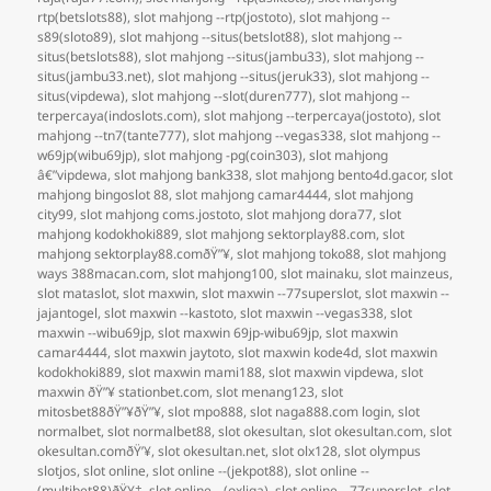
rtp(betslots88)
,
slot mahjong --rtp(jostoto)
,
slot mahjong --
s89(sloto89)
,
slot mahjong --situs(betslot88)
,
slot mahjong --
situs(betslots88)
,
slot mahjong --situs(jambu33)
,
slot mahjong --
situs(jambu33.net)
,
slot mahjong --situs(jeruk33)
,
slot mahjong --
situs(vipdewa)
,
slot mahjong --slot(duren777)
,
slot mahjong --
terpercaya(indoslots.com)
,
slot mahjong --terpercaya(jostoto)
,
slot
mahjong --tn7(tante777)
,
slot mahjong --vegas338
,
slot mahjong --
w69jp(wibu69jp)
,
slot mahjong -pg(coin303)
,
slot mahjong
â€”vipdewa
,
slot mahjong bank338
,
slot mahjong bento4d.gacor
,
slot
mahjong bingoslot 88
,
slot mahjong camar4444
,
slot mahjong
city99
,
slot mahjong coms.jostoto
,
slot mahjong dora77
,
slot
mahjong kodokhoki889
,
slot mahjong sektorplay88.com
,
slot
mahjong sektorplay88.comðŸ”¥
,
slot mahjong toko88
,
slot mahjong
ways 388macan.com
,
slot mahjong100
,
slot mainaku
,
slot mainzeus
,
slot mataslot
,
slot maxwin
,
slot maxwin --77superslot
,
slot maxwin --
jajantogel
,
slot maxwin --kastoto
,
slot maxwin --vegas338
,
slot
maxwin --wibu69jp
,
slot maxwin 69jp-wibu69jp
,
slot maxwin
camar4444
,
slot maxwin jaytoto
,
slot maxwin kode4d
,
slot maxwin
kodokhoki889
,
slot maxwin mami188
,
slot maxwin vipdewa
,
slot
maxwin ðŸ”¥ stationbet.com
,
slot menang123
,
slot
mitosbet88ðŸ”¥ðŸ”¥
,
slot mpo888
,
slot naga888.com login
,
slot
normalbet
,
slot normalbet88
,
slot okesultan
,
slot okesultan.com
,
slot
okesultan.comðŸ’¥
,
slot okesultan.net
,
slot olx128
,
slot olympus
slotjos
,
slot online
,
slot online --(jekpot88)
,
slot online --
(multibet88)ðŸ¥‡
,
slot online --(oxliga)
,
slot online --77superslot
,
slot