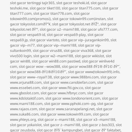
slot gacor tertinggi tajir365
,
slot gacor teshoki.id
,
slot gacor
teshoki.me
,
slot gacor tiket100
,
slot gacor titan775.com
,
slot gacor
titan777.com
,
slot gacor titan778.com
,
slot gacor
tokowin99.com(promosi)
,
slot gacor tokowin99.com)instan
,
slot
gacor tokyoslot.comðŸ”¥
,
slot gacor tokyoslot.net ðŸŽ°
,
slot gacor
tokyoslot.net ðŸ’°
,
slot gacor u2--mami188
,
slot gacor ufo777.com
,
slot gacor vespa69-id
,
slot gacor vespa69-play
,
slot gacor
vespa69.jp
,
slot gacor viartoto
,
slot gacor vip--juragankoin99
,
slot
gacor vip--m77
,
slot gacor vip--mami188
,
slot gacor vip-
sultankoin99
,
slot gacor virus88
,
slot gacor viva368
,
slot gacor
vivo500 login
,
slot gacor w2--mami188
,
slot gacor wikislot
,
slot
gacor win88
,
slot gacor win88.com pastiwd
,
slot gacor winlive4d
com
,
slot gacor wow --wow388
,
slot gacor wow388 ðŸ‡® ðŸ‡© ðŸ”´
,
slot gacor wow388-ðŸ‡®ðŸ‡©ðŸ”´
,
slot gacor www(tokowin99).info
,
slot gacor www--royal138
,
slot gacor www.988bni.com
,
slot gacor
www.arjuna88.com
,
slot gacor www.canobiefan.com
,
slot gacor
www.essebet.com
,
slot gacor www.fiti.gov.co
,
slot gacor
www.gboslot.com
,
slot gacor www.hfbnyc.com
,
slot gacor
www.kdslotaktif.com
,
slot gacor www.londonorient.com
,
slot gacor
www.mami188.com
,
slot gacor www.pphoki.com--pg
,
slot gacor
www.rajaos.com
,
slot gacor www.saranapelangi.net
,
slot gacor
www.suka86.com
,
slot gacor www.tokowin99.com
,
slot gacor
www.yhteys.org
,
slot gacor x--mami188
,
slot gacor x3--mami188
,
slot gacor yokaislot
,
slot gacor z--mami188
,
slot gacor z-bos303
,
slot
gacor zeusbola
,
slot gacor ðŸ§¨kampungbet
,
slot gacor ðŸ‘ faktabet
,