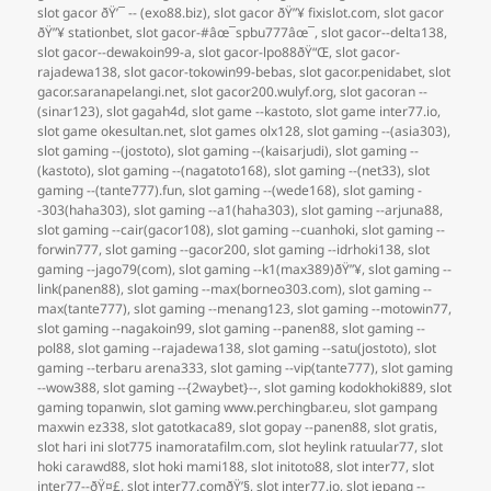
slot gacor ðŸ’¯ -- (exo88.biz)
,
slot gacor ðŸ”¥ fixislot.com
,
slot gacor
ðŸ”¥ stationbet
,
slot gacor-#âœ¯spbu777âœ¯
,
slot gacor--delta138
,
slot gacor--dewakoin99-a
,
slot gacor-lpo88ðŸ“Œ
,
slot gacor-
rajadewa138
,
slot gacor-tokowin99-bebas
,
slot gacor.penidabet
,
slot
gacor.saranapelangi.net
,
slot gacor200.wulyf.org
,
slot gacoran --
(sinar123)
,
slot gagah4d
,
slot game --kastoto
,
slot game inter77.io
,
slot game okesultan.net
,
slot games olx128
,
slot gaming --(asia303)
,
slot gaming --(jostoto)
,
slot gaming --(kaisarjudi)
,
slot gaming --
(kastoto)
,
slot gaming --(nagatoto168)
,
slot gaming --(net33)
,
slot
gaming --(tante777).fun
,
slot gaming --(wede168)
,
slot gaming -
-303(haha303)
,
slot gaming --a1(haha303)
,
slot gaming --arjuna88
,
slot gaming --cair(gacor108)
,
slot gaming --cuanhoki
,
slot gaming --
forwin777
,
slot gaming --gacor200
,
slot gaming --idrhoki138
,
slot
gaming --jago79(com)
,
slot gaming --k1(max389)ðŸ”¥
,
slot gaming --
link(panen88)
,
slot gaming --max(borneo303.com)
,
slot gaming --
max(tante777)
,
slot gaming --menang123
,
slot gaming --motowin77
,
slot gaming --nagakoin99
,
slot gaming --panen88
,
slot gaming --
pol88
,
slot gaming --rajadewa138
,
slot gaming --satu(jostoto)
,
slot
gaming --terbaru arena333
,
slot gaming --vip(tante777)
,
slot gaming
--wow388
,
slot gaming --{2waybet}--
,
slot gaming kodokhoki889
,
slot
gaming topanwin
,
slot gaming www.perchingbar.eu
,
slot gampang
maxwin ez338
,
slot gatotkaca89
,
slot gopay --panen88
,
slot gratis
,
slot hari ini slot775 inamoratafilm.com
,
slot heylink ratuular77
,
slot
hoki carawd88
,
slot hoki mami188
,
slot initoto88
,
slot inter77
,
slot
inter77--ðŸ¤£
,
slot inter77.comðŸ’§
,
slot inter77.io
,
slot jepang --