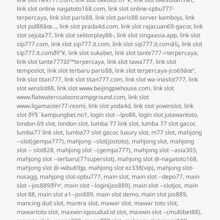
link slot online nagatoto168.com
,
link slot online-spbu777-
terpercaya
,
link slot paris88
,
link slot paris88 server kamboja
,
link
slot pol88âœ…
,
link slot prada4d.com
,
link slot rajacuan69-gacor
,
link
slot sejuta77
,
link slot sektorplay88-
,
link slot singaasia.app
,
link slot
sip777.com
,
link slot sip777.it.com
,
link slot sip777.it.comâš¡
,
link slot
sip777.it.comðŸ”¥
,
link slot sukabet
,
link slot tante777->terpercaya
,
link slot tante777âž™terpercaya
,
link slot tawa777
,
link slot
temposlot
,
link slot terbaru paris88
,
link slot terpercaya-jco69âœ”
,
link slot titan777
,
link slot titan777.com
,
link slot wa-inaslot777
,
link
slot winslot88
,
link slot www.beijingpiehouse.com
,
link slot
www.flatwaterssalooncampground.com
,
link slot
www.ligamaster77-resmi
,
link slot yoda4d
,
link slot yowinslot
,
link
slot ðŸ§¨kampungbet.no1
,
login slot --lpo88
,
login slot jutawantoto
,
london 69 slot
,
london slot
,
lumba 77 link slot
,
lumba 77 slot gacor
,
lumba77 link slot
,
lumba77 slot gacor
,
luxury slot
,
m77 slot
,
mahjong
--slot(gempa777)
,
mahjong --slot(jostoto)
,
mahjong slot
,
mahjong
slot -- slot828
,
mahjong slot --(gempa777)
,
mahjong slot --asia303
,
mahjong slot --terbaru(77superslot)
,
mahjong slot @-nagatoto168
,
mahjong slot @-wibu69jp
,
mahjong slot ez338(vip)
,
mahjong slot-
nusagg
,
mahjong slot-spbu777
,
main slot
,
main slot --depo77
,
main
slot --jos889ðŸ¤‘
,
main slot --login(jos889)
,
main slot --slotjos
,
main
slot 88
,
main slot a1--jos889
,
main slot demo
,
main slot jos889
,
mancing duit slot
,
mantra slot
,
mawar slot
,
mawar toto slot
,
mawartoto slot
,
maxwin iqosudud.id slot
,
maxwin slot --(multibet88)
,