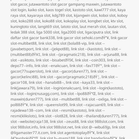
slot gacor
,
jutawantoto slot gacor gampang maxwin
,
jutawantoto
slot login
,
kaiko slot
,
kaos togel slot
,
kastoto slot
,
kawi777 slot
,
kaya
raya slot
,
kayaraya slot
,
kdg789 slot
,
kijangwin slot
,
koboi slot
,
koboy
slot
,
koko288 slot
,
koko88 slot
,
kokoplay slot
,
kongbet slot
,
ktv slot
,
kuningtoto slot
,
langit69 slot
,
latoto slot
,
laut merah slot
,
lautan slot
,
ledak 388 slot
,
liga 5000 slot
,
liga2000 slot
,
ligaciputra slot
,
link
daftar slot gacor bank338
,
link gacor slot sehoki.comðŸ”¥
,
link gacor
slot-multibet88
,
link slot
,
link slot (bola88-vip
,
link slot --
(javabetsport
,
link slot --(jekpot88)
,
link slot --(kastoto)
,
link slot --
(multibet88)ðŸ¥‡
,
link slot --(pragmatic218)
,
link slot --arjuna88
,
link
slot --asiktoto
,
link slot --bisabetðŸš€
,
link slot --coin303
,
link slot --
depo77--info
,
link slot --enakcuan
,
link slot --fav77ðŸ’°
,
link slot --
gacor(77superslot)
,
link slot --gacor(duren77)
,
link slot --
gacor(kelinci88)
,
link slot --gacor(pragmatic218)ðŸ¦
,
link slot --
gacor108
,
link slot --hanabi88--
,
link slot --kaya33
,
link slot --
link(jawara79)
,
link slot --login(enakcuan)
,
link slot --login(kastoto)
,
link slot --login(nusagg.com)
,
link slot --lpo88ðŸ“Œ
,
link slot --
maxwin(duren777)
,
link slot --multibet88
,
link slot --oxliga
,
link slot --
pol88ðŸ”¥
,
link slot --queenslot99
,
link slot --rajacuan69
,
link slot --
rajadewa138--com
,
link slot --resmi(kastoto)
,
link slot --
resmi(klikslots)
,
link slot --slot828
,
link slot --thailand(duren777)
,
link
slot --website(raja138
,
link slot --zeus88
,
link slot 988slot.com
,
link
slot 988slot.info
,
link slot 988slot.net
,
link slot @--wibu69jp
,
link slot
@ligamaster77.it.com
,
link slot agentotoplayðŸ”¥
,
link slot
â€”evohokiðŸ“Œ
,
link slot b--mami188
,
link slot bandarligaðŸ”¥
,
link