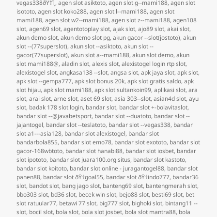
vegas338ðŸ†ï¸
,
agen slot asiktoto
,
agen slot g--mami188
,
agen slot
isototo
,
agen slot koko288
,
agen slot l--mami188
,
agen slot
mami188
,
agen slot w2--mami188
,
agen slot z--mami188
,
agen108
slot
,
agen69 slot
,
agentotoplay slot
,
ajak slot
,
ajo89 slot
,
akai slot
,
akun demo slot
,
akun demo slot pg
,
akun gacor --slot(jostoto)
,
akun
slot --(77superslot)
,
akun slot --asiktoto
,
akun slot --
gacor(77superslot)
,
akun slot a--mami188
,
akun slot demo
,
akun
slot mami188@
,
aladin slot
,
alexis slot
,
alexistogel login rtp slot
,
alexistogel slot
,
angkasa138 --slot
,
angsa slot
,
apk jaya slot
,
apk slot
,
apk slot --gempa777
,
apk slot bonus 20k
,
apk slot gratis saldo
,
apk
slot hijau
,
apk slot mami188
,
apk slot sultankoin99
,
aplikasi slot
,
ara
slot
,
arai slot
,
arne slot
,
aset 69 slot
,
asia 303--slot
,
asian4d slot
,
ayu
slot
,
badak 178 slot login
,
bandar slot
,
bandar slot +-bolavitaslot
,
bandar slot --@javabetsport
,
bandar slot --duatoto
,
bandar slot --
jajantogel
,
bandar slot --teslatoto
,
bandar slot --vegas338
,
bandar
slot a1---asia128
,
bandar slot alexistogel
,
bandar slot
bandarbola855
,
bandar slot emo78
,
bandar slot exototo
,
bandar slot
gacor-168wbtoto
,
bandar slot hanabi88
,
bandar slot iosbet
,
bandar
slot ipototo
,
bandar slot juara100.org situs
,
bandar slot kastoto
,
bandar slot koitoto
,
bandar slot online - juragantogel88
,
bandar slot
panen88
,
bandar slot ðŸ†goal55
,
bandar slot ðŸ†indo777
,
bandar36
slot
,
bandot slot
,
bang jago slot
,
banteng69 slot
,
bantengmerah slot
,
bbo303 slot
,
bd36 slot
,
becek win slot
,
bejo88 slot
,
besti69 slot
,
bet
slot ratuular77
,
betawi 77 slot
,
big777 slot
,
bighoki slot
,
bintang11 --
slot
,
bocil slot
,
bola slot
,
bola slot josbet
,
bola slot mantra88
,
bola