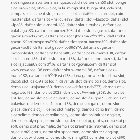
slot singaasia.app
,
bonanza iqosudud.id slot
,
bondan69 slot
,
bonge
slot
,
brojp slot
,
btv168 slot
,
buku mimpi slot
,
bunga slot
,
cctv slot
,
cempaka slot
,
cheat slot
,
cina sipit slot
,
cinta69 slot
,
cnn slot
,
coin
master slot
,
daftar slot --hercules99
,
daftar slot --kastoto
,
daftar slot
--lpo88
,
daftar slot a-mami-188
,
daftar slot bimahoki
,
daftar slot
bolabagus33
,
daftar slot borneo303
,
daftar slot cagurbet
,
daftar slot
gacor evohoki.com
,
daftar slot gacor jktgame ðŸ”¥ðŸ”¥
,
daftar slot
gacor--99onlinesportsðŸ”¥
,
daftar slot gacor-borneo303
,
daftar slot
gacor-lpo88
,
daftar slot gacor-lpo88ðŸ”¥
,
daftar slot gacor-
motobolaslot
,
daftar slot hanabi88
,
daftar slot id--mami188
,
daftar
slot l--mami188
,
daftar slot mami188
,
daftar slot member4d
,
daftar
slot rajacuan69.com ðŸš€
,
daftar slot vgowin.com
,
daftar slot
www.dewabos138.com
,
daftar slot y--mami188
,
daftar slot z--
mami188
,
daftar slot ðŸ“Œasia128
,
dana game apk slot
,
dana slot
,
dax69 slot
,
dax69 slot login
,
daya138 slot
,
demo pg slot
,
demo slot
,
demo slot +-rajacuan69
,
demo slot --daftar(indo777)
,
demo slot --
nagatoto168
,
demo slot 2025
,
demo slot @winning303
,
demo slot
anti lag
,
demo slot as-rajacuan69
,
demo slot â¤ï¸goal55
,
demo slot
bolavitaslot
,
demo slot f--mami188
,
demo slot gacor
,
demo slot
gratis
,
demo slot jili
,
demo slot mahjong
,
demo slot no limit
,
demo
slot nolimit
,
demo slot nolimit city
,
demo slot nolimit terlengkap
,
demo slot olympus
,
demo slot pg
,
demo slot pg gratis
,
demo slot pg
soft
,
demo slot pragmatic
,
demo slot pragmatic maxwin
,
demo slot
rajacuan69.gratis
,
demo slot spaceman
,
demo slot terlengkap
,
demo slot wild bounty
,
demo slot winning303.com
,
demo slot x500
,