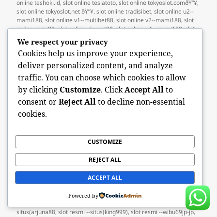
online teshoki.id
,
slot online teslatoto
,
slot online tokyoslot.comðŸ”¥
,
slot online tokyoslot.net ðŸ”¥
,
slot online tradisibet
,
slot online u2--
mami188
,
slot online v1--multibet88
,
slot online v2--mami188
,
slot
online vario89
,
slot online vip-slot80
,
slot online w1--mami188
,
slot
online w2--mami188
,
slot online wow388âœ…
,
slot online
We respect your privacy
www.arjuna88.com
,
slot online www.hfbnyc.com
,
slot online
Cookies help us improve your experience,
www.homebet88.pro
,
slot online www.ligamaster77-resmi
,
slot
online x--mami188
,
slot online y--mami188
,
slot online z--mami188
,
deliver personalized content, and analyze
slot online {raja138}
,
slot padangtoto
,
slot pagoda168
,
slot
traffic. You can choose which cookies to allow
pagodagacor
,
slot pandawara4d.com
,
slot pandawinâœ…
,
slot
by clicking
Customize
. Click
Accept All
to
paus4d
,
slot pg ---@spbu777
,
slot pg --gempa777
,
slot pg --
vegas338
,
slot pg demo
,
slot pg-gacor-spbu777âœ¯
,
slot pg77
,
slot
consent or
Reject All
to decline non-essential
pg77.com
,
slot pragmatic88
,
slot pulsa lancartoto
,
slot pulsa miya4d
cookies.
login
,
slot pulsa pol88-login
,
slot pulsa rokokbet.com
,
slot pulsa tri
miya4d login
,
slot qris --camar4444
,
slot qris cagurbet
,
slot qris
mami188@@
,
slot qris win88.blue
,
slot qris
CUSTOMIZE
www.slothomebet88.info
,
slot resmi
,
slot resmi +-bolavitaslot
,
slot
resmi +-rajacuan69
,
slot resmi -+winning303
,
slot resmi -- arjuna88
,
slot resmi --(agen108)ðŸš€
,
slot resmi --(agen108)ðŸ¦â¬›ï¸
,
slot
REJECT ALL
resmi --(ibet899)
,
slot resmi --(queenslot99)
,
slot resmi --asiktoto
,
slot resmi --duren777
,
slot resmi --gacor(duren777)
,
slot resmi --
ACCEPT ALL
josbet
,
slot resmi --jp(duren777)
,
slot resmi --kaya33
,
slot resmi --
kelinci88--
,
slot resmi --king999
,
slot resmi --main(kelinci88)
,
slot
Powered by
resmi --rajadewa138--
,
slot resmi --sis(duren777)
,
slot resmi --
situs(arjuna88
,
slot resmi --situs(king999)
,
slot resmi --wibu69jp-jp
,