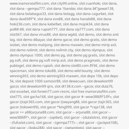
www.inamoratafilm.com
,
slot city99.online
,
slot cuanhoki
,
slot dana
,
slot dana --gempa777
,
slot dana 1bandar
,
slot dana â€”gawat138
,
slot dana bolabagus33
,
slot dana bolagg
,
slot dana cagurbet
,
slot
dana dax69ðŸ”¥
,
slot dana evo88
,
slot dana hanabi88
,
slot dana
hoki236.com
,
slot dana kabelbet
,
slot dana mojok34
,
slot dana
pol88-88
,
slot dana rupiah777
,
slot dana sip777.com
,
slot dana
slot367
,
slot dana virus88
,
slot dana wg4d
,
slot demo
,
slot demo anti
lag
,
slot demo dibayar
,
slot demo gacor
,
slot demo gratis
,
slot demo
iosbet
,
slot demo mahjong
,
slot demo maxwin
,
slot demo mirip asli
,
slot demo nolimit
,
slot demo nolimit city
,
slot demo olympus
,
slot
demo olympus 1000
,
slot demo pg
,
slot demo pg gratis
,
slot demo
pg soft
,
slot demo pg soft mirip asli
,
slot demo pragmatic
,
slot demo
pubtogel
,
slot demo rupiah
,
slot demo slot80.com ðŸš€
,
slot demo
spaceman
,
slot demo toko88
,
slot demo wild bounty
,
slot demo
winning303
,
slot demo winning303-maxwin
,
slot depo 10k
,
slot depo
5k
,
slot deposit 1000 samosir88
,
slot dewacuan
,
slot dewakoin99
gacor
,
slot dewakoin99 qris
,
slot dt138.it.com --gacor
,
slot duta76
,
slot essebet
,
slot forwin77.com resmi
,
slot free inamoratafilm.com
slot775
,
slot gacha168
,
slot gacor
,
slot gacor #--wow388ðŸ‘‡ðŸ»
,
slot
gacor ((tajir365.com
,
slot gacor ((wayang88
,
slot gacor (tajir365
,
slot
gacor (tokowin99)
,
slot gacor *king999
,
slot gacor *raja138
,
slot
gacor ++ a88(arjuna88.com
,
slot gacor -- arjuna88
,
slot gacor --
wow388ðŸ’•
,
slot gacor --(apibet)
,
slot gacor --(dutalotre)
,
slot gacor
--(fufuslot.com)
,
slot gacor --(gempa777)--
,
slot gacor --(jackpot108)
,
slot gacor --(koko288)
,
slot gacor --(petanitoto)
,
slot gacor --