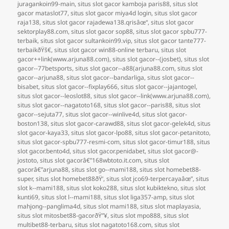
juragankoin99-main
,
situs slot gacor kamboja paris88
,
situs slot
gacor mataslot77
,
situs slot gacor miya4d login
,
situs slot gacor
raja138
,
situs slot gacor rajadewa138.qrisâœ“
,
situs slot gacor
sektorplay88.com
,
situs slot gacor sop88
,
situs slot gacor spbu777-
terbaik
,
situs slot gacor sultankoin99.vip
,
situs slot gacor tante777-
terbaikðŸš€
,
situs slot gacor win88-online terbaru
,
situs slot
gacor++link(www.arjuna88.com)
,
situs slot gacor--(josbet)
,
situs slot
gacor--77betsports
,
situs slot gacor--a88(arjuna88.com
,
situs slot
gacor--arjuna88
,
situs slot gacor--bandarliga
,
situs slot gacor--
bisabet
,
situs slot gacor--fixplay666
,
situs slot gacor--jajantogel
,
situs slot gacor--leoslot88
,
situs slot gacor--link(www.arjuna88.com)
,
situs slot gacor--nagatoto168
,
situs slot gacor--paris88
,
situs slot
gacor--sejuta77
,
situs slot gacor--winlive4d
,
situs slot gacor-
boston138
,
situs slot gacor-carawd88
,
situs slot gacor-gelek4d
,
situs
slot gacor-kaya33
,
situs slot gacor-lpo88
,
situs slot gacor-petanitoto
,
situs slot gacor-spbu777-resmi-com
,
situs slot gacor-timur188
,
situs
slot gacor.bento4d
,
situs slot gacor.penidabet
,
situs slot gacor@-
jostoto
,
situs slot gacorâ€”168wbtoto.it.com
,
situs slot
gacorâ€”arjuna88
,
situs slot go--mami188
,
situs slot homebet88-
super
,
situs slot homebet88ðŸ‘
,
situs slot jco69-terpercayaâœ”
,
situs
slot k--mami188
,
situs slot koko288
,
situs slot kubiktekno
,
situs slot
kunti69
,
situs slot l--mami188
,
situs slot liga357-amp
,
situs slot
mahjong--panglima4d
,
situs slot mami188
,
situs slot maplayasia
,
situs slot mitosbet88-gacorðŸ”¥
,
situs slot mpo888
,
situs slot
multibet88-terbaru
,
situs slot nagatoto168.com
,
situs slot