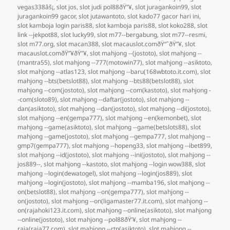
vegas338âš¡
,
slot jos
,
slot judi pol88ðŸ”¥
,
slot juragankoin99
,
slot
juragankoin99 gacor
,
slot jutawantoto
,
slot kado77 gacor hari ini
,
slot kamboja login paris88
,
slot kamboja paris88
,
slot koko288
,
slot
link --jekpot88
,
slot lucky99
,
slot m77--bergabung
,
slot m77--resmi
,
slot m77.org
,
slot macan388
,
slot macauslot.comðŸ“ˆðŸ”¥
,
slot
macauslot.comðŸ”¥ðŸ”¥
,
slot mahjong --(jostoto)
,
slot mahjong --
(mantra55)
,
slot mahjong --777(motowin77)
,
slot mahjong --asiktoto
,
slot mahjong --atlas123
,
slot mahjong --baru(168wbtoto.it.com)
,
slot
mahjong --bts(betslot88)
,
slot mahjong --bts88(betslot88)
,
slot
mahjong --com(jostoto)
,
slot mahjong --com(kastoto)
,
slot mahjong -
-com(sloto89)
,
slot mahjong --daftar(jostoto)
,
slot mahjong --
dan(asiktoto)
,
slot mahjong --dan(jostoto)
,
slot mahjong --di(jostoto)
,
slot mahjong --en(gempa777)
,
slot mahjong --en(kemonbet)
,
slot
mahjong --game(asiktoto)
,
slot mahjong --game(betslots88)
,
slot
mahjong --game(jostoto)
,
slot mahjong --gempa777
,
slot mahjong --
gmp7(gempa777)
,
slot mahjong --hopeng33
,
slot mahjong --ibet899
,
slot mahjong --id(jostoto)
,
slot mahjong --ini(jostoto)
,
slot mahjong --
jos889--
,
slot mahjong --kastoto
,
slot mahjong --login wow388
,
slot
mahjong --login(dewatogel)
,
slot mahjong --login(jos889)
,
slot
mahjong --login(jostoto)
,
slot mahjong --mamba196
,
slot mahjong --
on(betslot88)
,
slot mahjong --on(gempa777)
,
slot mahjong --
on(jostoto)
,
slot mahjong --on(ligamaster77.it.com)
,
slot mahjong --
on(rajahoki123.it.com)
,
slot mahjong --online(asiktoto)
,
slot mahjong
--online(jostoto)
,
slot mahjong --pol88ðŸ’¥
,
slot mahjong --
raja(raja77.com)
,
slot mahjong --rtp(asiktoto)
,
slot mahjong --