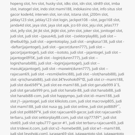
hopeng slot
,
hrv slot
,
husky slot
,
idks slot
,
idn slot
,
idn89 slot
,
imba
slot
,
inatogel slot
,
indo slot mami188
,
indokasino slot
,
info situs slot
gacor kode4d
,
interwin slot
,
ion slot
,
istana slot
,
j200m slot
,
jablay123 slot
,
jablay123 slot login
,
jackpot108 --slot
,
jago168 slot
,
janda4d slot
,
jaya slot
,
jaya slot apk
,
jco 69 slot
,
jeju slot
,
jelas777
slot
,
jelly slot
,
jkt jkt slot
,
jktjkt slot
,
john slot
,
joker slot
,
jonitogel slot
,
judi slot
,
judi slot --(paus4d)
,
judi slot --(sektorplay88)
,
judi slot --
@wibu69jp
,
judi slot --agentotoplay
,
judi slot --angkasa138
,
judi slot -
-daftar(jajantogel)
,
judi slot --gacor(duren777)
,
judi slot --
gacor(jajantogel)
,
judi slot --isototo
,
judi slot --jajantogel
,
judi slot --
jajantogelðŸš€
,
judi slot --login(duren777)
,
judi slot --
login(hanabi88)
,
judi slot --login(jajantogel)
,
judi slot --
masuk(jajantogel)
,
judi slot --maxwin(duren777)
,
judi slot --
rajacuan69
,
judi slot --resmi(kelinci88)
,
judi slot --slot(hanabi88)
,
judi
slot -qris(hanabi88)
,
judi slot â€”evohokiðŸ“Œ
,
judi slot cr--mami188
,
judi slot dax69ðŸ”¥
,
judi slot ee-mami188
,
judi slot garuda999 âˆš
,
judi slot garuda999 pro
,
judi slot hanabi-88
,
judi slot hanabi88
,
judi
slot hanabi88-com
,
judi slot happympo
,
judi slot id--mami188
,
judi
slot j1--jajantogel
,
judi slot klikslots.com
,
judi slot macrovip805
,
judi
slot mami188
,
judi slot nusa gg
,
judi slot online
,
judi slot pol88ðŸ’¯
,
judi slot pol88ðŸ”¥
,
judi slot rajacuan69-gacor
,
judi slot rajacuan69-
terbaru
,
judi slot sektorplay88.com
,
judi slot sip777ðŸ’°
,
judi slot
slot69
,
judi slot spbu777-gacor-#1
,
judi slot terbaru-rajacuan69
,
judi
slot tridewi.it.com
,
judi slot v2--homebet88
,
judi slot w1--mami188
,
judi slot [evohoki.com]
,
juragan69 slot
,
jutawantoto slot
,
jutawantoto