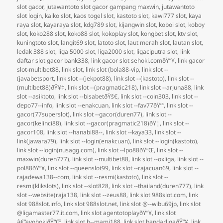
slot gacor
,
jutawantoto slot gacor gampang maxwin
,
jutawantoto
slot login
,
kaiko slot
,
kaos togel slot
,
kastoto slot
,
kawi777 slot
,
kaya
raya slot
,
kayaraya slot
,
kdg789 slot
,
kijangwin slot
,
koboi slot
,
koboy
slot
,
koko288 slot
,
koko88 slot
,
kokoplay slot
,
kongbet slot
,
ktv slot
,
kuningtoto slot
,
langit69 slot
,
latoto slot
,
laut merah slot
,
lautan slot
,
ledak 388 slot
,
liga 5000 slot
,
liga2000 slot
,
ligaciputra slot
,
link
daftar slot gacor bank338
,
link gacor slot sehoki.comðŸ”¥
,
link gacor
slot-multibet88
,
link slot
,
link slot (bola88-vip
,
link slot --
(javabetsport
,
link slot --(jekpot88)
,
link slot --(kastoto)
,
link slot --
(multibet88)ðŸ¥‡
,
link slot --(pragmatic218)
,
link slot --arjuna88
,
link
slot --asiktoto
,
link slot --bisabetðŸš€
,
link slot --coin303
,
link slot --
depo77--info
,
link slot --enakcuan
,
link slot --fav77ðŸ’°
,
link slot --
gacor(77superslot)
,
link slot --gacor(duren77)
,
link slot --
gacor(kelinci88)
,
link slot --gacor(pragmatic218)ðŸ¦
,
link slot --
gacor108
,
link slot --hanabi88--
,
link slot --kaya33
,
link slot --
link(jawara79)
,
link slot --login(enakcuan)
,
link slot --login(kastoto)
,
link slot --login(nusagg.com)
,
link slot --lpo88ðŸ“Œ
,
link slot --
maxwin(duren777)
,
link slot --multibet88
,
link slot --oxliga
,
link slot --
pol88ðŸ”¥
,
link slot --queenslot99
,
link slot --rajacuan69
,
link slot --
rajadewa138--com
,
link slot --resmi(kastoto)
,
link slot --
resmi(klikslots)
,
link slot --slot828
,
link slot --thailand(duren777)
,
link
slot --website(raja138
,
link slot --zeus88
,
link slot 988slot.com
,
link
slot 988slot.info
,
link slot 988slot.net
,
link slot @--wibu69jp
,
link slot
@ligamaster77.it.com
,
link slot agentotoplayðŸ”¥
,
link slot
â€”evohokiðŸ“Œ
,
link slot b--mami188
,
link slot bandarligaðŸ”¥
,
link