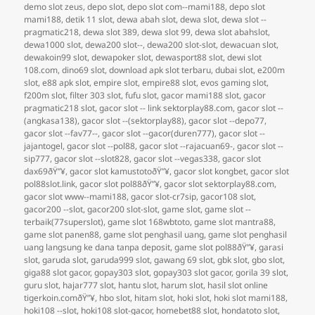
demo slot zeus
,
depo slot
,
depo slot com--mami188
,
depo slot
mami188
,
detik 11 slot
,
dewa abah slot
,
dewa slot
,
dewa slot --
pragmatic218
,
dewa slot 389
,
dewa slot 99
,
dewa slot abahslot
,
dewa1000 slot
,
dewa200 slot--
,
dewa200 slot-slot
,
dewacuan slot
,
dewakoin99 slot
,
dewapoker slot
,
dewasport88 slot
,
dewi slot
108.com
,
dino69 slot
,
download apk slot terbaru
,
dubai slot
,
e200m
slot
,
e88 apk slot
,
empire slot
,
empire88 slot
,
evos gaming slot
,
f200m slot
,
filter 303 slot
,
fufu slot
,
gacor mami188 slot
,
gacor
pragmatic218 slot
,
gacor slot -- link sektorplay88.com
,
gacor slot --
(angkasa138)
,
gacor slot --(sektorplay88)
,
gacor slot --depo77
,
gacor slot --fav77--
,
gacor slot --gacor(duren777)
,
gacor slot --
jajantogel
,
gacor slot --pol88
,
gacor slot --rajacuan69-
,
gacor slot --
sip777
,
gacor slot --slot828
,
gacor slot --vegas338
,
gacor slot
dax69ðŸ”¥
,
gacor slot kamustotoðŸ”¥
,
gacor slot kongbet
,
gacor slot
pol88slot.link
,
gacor slot pol88ðŸ”¥
,
gacor slot sektorplay88.com
,
gacor slot www--mami188
,
gacor slot-cr7sip
,
gacor108 slot
,
gacor200 --slot
,
gacor200 slot-slot
,
game slot
,
game slot --
terbaik(77superslot)
,
game slot 168wbtoto
,
game slot mantra88
,
game slot panen88
,
game slot penghasil uang
,
game slot penghasil
uang langsung ke dana tanpa deposit
,
game slot pol88ðŸ”¥
,
garasi
slot
,
garuda slot
,
garuda999 slot
,
gawang 69 slot
,
gbk slot
,
gbo slot
,
giga88 slot gacor
,
gopay303 slot
,
gopay303 slot gacor
,
gorila 39 slot
,
guru slot
,
hajar777 slot
,
hantu slot
,
harum slot
,
hasil slot online
tigerkoin.comðŸ”¥
,
hbo slot
,
hitam slot
,
hoki slot
,
hoki slot mami188
,
hoki108 --slot
,
hoki108 slot-gacor
,
homebet88 slot
,
hondatoto slot
,