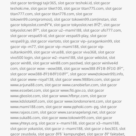
slot gacor tertinggi tajir365
,
slot gacor teshoki.id
,
slot gacor
teshoki.me
,
slot gacor tiket100
,
slot gacor titan775.com
,
slot gacor
titan777.com
,
slot gacor titan778.com
,
slot gacor
tokowin99.com(promosi)
,
slot gacor tokowin99.com)instan
,
slot
gacor tokyoslot.comðŸ”¥
,
slot gacor tokyoslot.net ðŸŽ°
,
slot gacor
tokyoslot.net ðŸ’°
,
slot gacor u2--mami188
,
slot gacor ufo777.com
,
slot gacor vespa69-id
,
slot gacor vespa69-play
,
slot gacor
vespa69.jp
,
slot gacor viartoto
,
slot gacor vip--juragankoin99
,
slot
gacor vip--m77
,
slot gacor vip--mami188
,
slot gacor vip-
sultankoin99
,
slot gacor virus88
,
slot gacor viva368
,
slot gacor
vivo500 login
,
slot gacor w2--mami188
,
slot gacor wikislot
,
slot
gacor win88
,
slot gacor win88.com pastiwd
,
slot gacor winlive4d
com
,
slot gacor wow --wow388
,
slot gacor wow388 ðŸ‡® ðŸ‡© ðŸ”´
,
slot gacor wow388-ðŸ‡®ðŸ‡©ðŸ”´
,
slot gacor www(tokowin99).info
,
slot gacor www--royal138
,
slot gacor www.988bni.com
,
slot gacor
www.arjuna88.com
,
slot gacor www.canobiefan.com
,
slot gacor
www.essebet.com
,
slot gacor www.fiti.gov.co
,
slot gacor
www.gboslot.com
,
slot gacor www.hfbnyc.com
,
slot gacor
www.kdslotaktif.com
,
slot gacor www.londonorient.com
,
slot gacor
www.mami188.com
,
slot gacor www.pphoki.com--pg
,
slot gacor
www.rajaos.com
,
slot gacor www.saranapelangi.net
,
slot gacor
www.suka86.com
,
slot gacor www.tokowin99.com
,
slot gacor
www.yhteys.org
,
slot gacor x--mami188
,
slot gacor x3--mami188
,
slot gacor yokaislot
,
slot gacor z--mami188
,
slot gacor z-bos303
,
slot
gacor zeusbola
,
slot gacor ðŸ§¨kampungbet
,
slot gacor ðŸ‘ faktabet
,