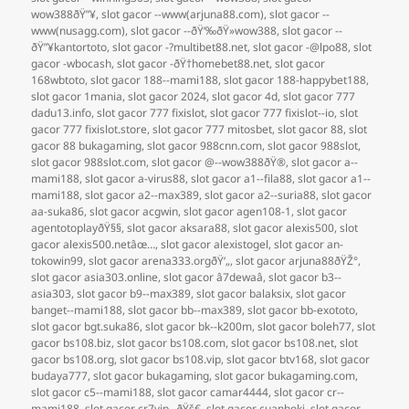
wow388ðŸ”¥
,
slot gacor --www(arjuna88.com)
,
slot gacor --
www(nusagg.com)
,
slot gacor --ðŸ‘‰ðŸ»wow388
,
slot gacor --
ðŸ”¥kantortoto
,
slot gacor -?multibet88.net
,
slot gacor -@lpo88
,
slot
gacor -wbocash
,
slot gacor -ðŸ†homebet88.net
,
slot gacor
168wbtoto
,
slot gacor 188--mami188
,
slot gacor 188-happybet188
,
slot gacor 1mania
,
slot gacor 2024
,
slot gacor 4d
,
slot gacor 777
dadu13.info
,
slot gacor 777 fixislot
,
slot gacor 777 fixislot--io
,
slot
gacor 777 fixislot.store
,
slot gacor 777 mitosbet
,
slot gacor 88
,
slot
gacor 88 bukagaming
,
slot gacor 988cnn.com
,
slot gacor 988slot
,
slot gacor 988slot.com
,
slot gacor @--wow388ðŸ®
,
slot gacor a--
mami188
,
slot gacor a-virus88
,
slot gacor a1--fila88
,
slot gacor a1--
mami188
,
slot gacor a2--max389
,
slot gacor a2--suria88
,
slot gacor
aa-suka86
,
slot gacor acgwin
,
slot gacor agen108-1
,
slot gacor
agentotoplayðŸ§§
,
slot gacor aksara88
,
slot gacor alexis500
,
slot
gacor alexis500.netâœ…
,
slot gacor alexistogel
,
slot gacor an-
tokowin99
,
slot gacor arena333.orgðŸ‘„
,
slot gacor arjuna88ðŸŽ°
,
slot gacor asia303.online
,
slot gacor â­7dewaâ­
,
slot gacor b3--
asia303
,
slot gacor b9--max389
,
slot gacor balaksix
,
slot gacor
banget--mami188
,
slot gacor bb--max389
,
slot gacor bb-exototo
,
slot gacor bgt.suka86
,
slot gacor bk--k200m
,
slot gacor boleh77
,
slot
gacor bs108.biz
,
slot gacor bs108.com
,
slot gacor bs108.net
,
slot
gacor bs108.org
,
slot gacor bs108.vip
,
slot gacor btv168
,
slot gacor
budaya777
,
slot gacor bukagaming
,
slot gacor bukagaming.com
,
slot gacor c5--mami188
,
slot gacor camar4444
,
slot gacor cr--
mami188
,
slot gacor cr7vip--ðŸš€
,
slot gacor cuanhoki
,
slot gacor