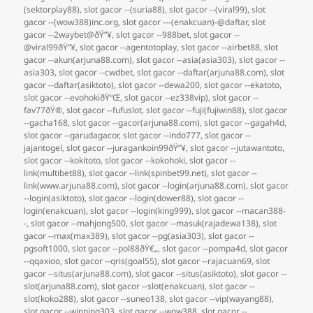
(sektorplay88)
,
slot gacor --(suria88)
,
slot gacor --(viral99)
,
slot
gacor --(wow388)inc.org
,
slot gacor ---(enakcuan)-@daftar
,
slot
gacor --2waybet@ðŸ”¥
,
slot gacor --988bet
,
slot gacor --
@viral99ðŸ”¥
,
slot gacor --agentotoplay
,
slot gacor --airbet88
,
slot
gacor --akun(arjuna88.com)
,
slot gacor --asia(asia303)
,
slot gacor --
asia303
,
slot gacor --cwdbet
,
slot gacor --daftar(arjuna88.com)
,
slot
gacor --daftar(asiktoto)
,
slot gacor --dewa200
,
slot gacor --ekatoto
,
slot gacor --evohokiðŸ“Œ
,
slot gacor --ez338vip)
,
slot gacor --
fav77ðŸ®
,
slot gacor --fufuslot
,
slot gacor --fuji(fujiwin88)
,
slot gacor
--gacha168
,
slot gacor --gacor(arjuna88.com)
,
slot gacor --gagah4d
,
slot gacor --garudagacor
,
slot gacor --indo777
,
slot gacor --
jajantogel
,
slot gacor --juragankoin99ðŸ”¥
,
slot gacor --jutawantoto
,
slot gacor --kokitoto
,
slot gacor --kokohoki
,
slot gacor --
link(multibet88)
,
slot gacor --link(spinbet99.net)
,
slot gacor --
link(www.arjuna88.com)
,
slot gacor --login(arjuna88.com)
,
slot gacor
--login(asiktoto)
,
slot gacor --login(dower88)
,
slot gacor --
login(enakcuan)
,
slot gacor --login(king999)
,
slot gacor --macan388-
-
,
slot gacor --mahjong500
,
slot gacor --masuk(rajadewa138)
,
slot
gacor --max(max389)
,
slot gacor --pg(asia303)
,
slot gacor --
pgsoft1000
,
slot gacor --pol88ðŸ€„
,
slot gacor --pompa4d
,
slot gacor
--qqaxioo
,
slot gacor --qris(goal55)
,
slot gacor --rajacuan69
,
slot
gacor --situs(arjuna88.com)
,
slot gacor --situs(asiktoto)
,
slot gacor --
slot(arjuna88.com)
,
slot gacor --slot(enakcuan)
,
slot gacor --
slot(koko288)
,
slot gacor --suneo138
,
slot gacor --vip(wayang88)
,
slot gacor --winning303
,
slot gacor --wow388
,
slot gacor --