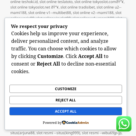
online teshoki.id
,
slot online teslatoto
,
slot online tokyoslot.comðŸ”¥
,
slot online tokyoslot.net ðŸ”¥
,
slot online tradisibet
,
slot online u2--
mami188
,
slot online v1--multibet88
,
slot online v2--mami188
,
slot
online vario89
,
slot online vip-slot80
,
slot online w1--mami188
,
slot
online w2--mami188
,
slot online wow388âœ…
,
slot online
We respect your privacy
www.arjuna88.com
,
slot online www.hfbnyc.com
,
slot online
Cookies help us improve your experience,
www.homebet88.pro
,
slot online www.ligamaster77-resmi
,
slot
online x--mami188
,
slot online y--mami188
,
slot online z--mami188
,
deliver personalized content, and analyze
slot online {raja138}
,
slot padangtoto
,
slot pagoda168
,
slot
traffic. You can choose which cookies to allow
pagodagacor
,
slot pandawara4d.com
,
slot pandawinâœ…
,
slot
by clicking
Customize
. Click
Accept All
to
paus4d
,
slot pg ---@spbu777
,
slot pg --gempa777
,
slot pg --
vegas338
,
slot pg demo
,
slot pg-gacor-spbu777âœ¯
,
slot pg77
,
slot
consent or
Reject All
to decline non-essential
pg77.com
,
slot pragmatic88
,
slot pulsa lancartoto
,
slot pulsa miya4d
cookies.
login
,
slot pulsa pol88-login
,
slot pulsa rokokbet.com
,
slot pulsa tri
miya4d login
,
slot qris --camar4444
,
slot qris cagurbet
,
slot qris
mami188@@
,
slot qris win88.blue
,
slot qris
CUSTOMIZE
www.slothomebet88.info
,
slot resmi
,
slot resmi +-bolavitaslot
,
slot
resmi +-rajacuan69
,
slot resmi -+winning303
,
slot resmi -- arjuna88
,
slot resmi --(agen108)ðŸš€
,
slot resmi --(agen108)ðŸ¦â¬›ï¸
,
slot
REJECT ALL
resmi --(ibet899)
,
slot resmi --(queenslot99)
,
slot resmi --asiktoto
,
slot resmi --duren777
,
slot resmi --gacor(duren777)
,
slot resmi --
ACCEPT ALL
josbet
,
slot resmi --jp(duren777)
,
slot resmi --kaya33
,
slot resmi --
kelinci88--
,
slot resmi --king999
,
slot resmi --main(kelinci88)
,
slot
Powered by
resmi --rajadewa138--
,
slot resmi --sis(duren777)
,
slot resmi --
situs(arjuna88
,
slot resmi --situs(king999)
,
slot resmi --wibu69jp-jp
,