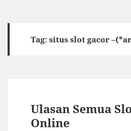
Tag:
situs slot gacor –(*
Ulasan Semua Slo
Online