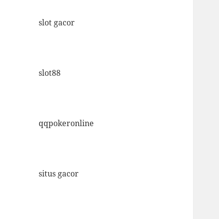
slot gacor
slot88
qqpokeronline
situs gacor