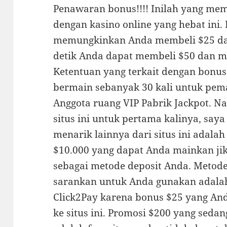
Penawaran bonus!!!! Inilah yang me
dengan kasino online yang hebat ini
memungkinkan Anda membeli $25 dan
detik Anda dapat membeli $50 dan m
Ketentuan yang terkait dengan bonu
bermain sebanyak 30 kali untuk pema
Anggota ruang VIP Pabrik Jackpot. N
situs ini untuk pertama kalinya, say
menarik lainnya dari situs ini adala
$10.000 yang dapat Anda mainkan ji
sebagai metode deposit Anda. Metod
sarankan untuk Anda gunakan adalah 
Click2Pay karena bonus $25 yang An
ke situs ini. Promosi $200 yang seda