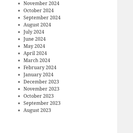
November 2024
October 2024
September 2024
August 2024
July 2024
June 2024
May 2024
April 2024
March 2024
February 2024
January 2024
December 2023
November 2023
October 2023
September 2023
August 2023