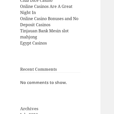
Club Dice Casino
Online Casinos Are A Great
Night In
Online Casino Bonuses and No
Deposit Casinos
Tinjauan Bank Mesin slot
mahjong
Egypt Casinos
Recent Comments
No comments to show.
Archives