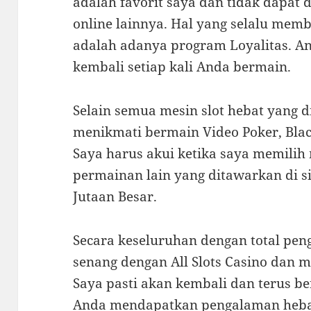
adalah favorit saya dan tidak dapat 
online lainnya. Hal yang selalu memb
adalah adanya program Loyalitas. 
kembali setiap kali Anda bermain.
Selain semua mesin slot hebat yang d
menikmati bermain Video Poker, Black
Saya harus akui ketika saya memilih
permainan lain yang ditawarkan di sit
Jutaan Besar.
Secara keseluruhan dengan total pen
senang dengan All Slots Casino dan m
Saya pasti akan kembali dan terus be
Anda mendapatkan pengalaman hebat