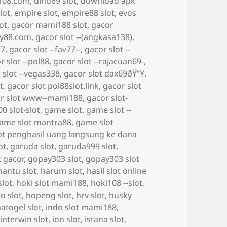
 108.com
,
dino69 slot
,
download apk
lot
,
empire slot
,
empire88 slot
,
evos
lot
,
gacor mami188 slot
,
gacor
lay88.com
,
gacor slot --(angkasa138)
,
77
,
gacor slot --fav77--
,
gacor slot --
r slot --pol88
,
gacor slot --rajacuan69-
,
 slot --vegas338
,
gacor slot dax69ðŸ”¥
,
t
,
gacor slot pol88slot.link
,
gacor slot
r slot www--mami188
,
gacor slot-
0 slot-slot
,
game slot
,
game slot --
ame slot mantra88
,
game slot
ot penghasil uang langsung ke dana
ot
,
garuda slot
,
garuda999 slot
,
t gacor
,
gopay303 slot
,
gopay303 slot
hantu slot
,
harum slot
,
hasil slot online
slot
,
hoki slot mami188
,
hoki108 --slot
,
o slot
,
hopeng slot
,
hrv slot
,
husky
natogel slot
,
indo slot mami188
,
,
interwin slot
,
ion slot
,
istana slot
,