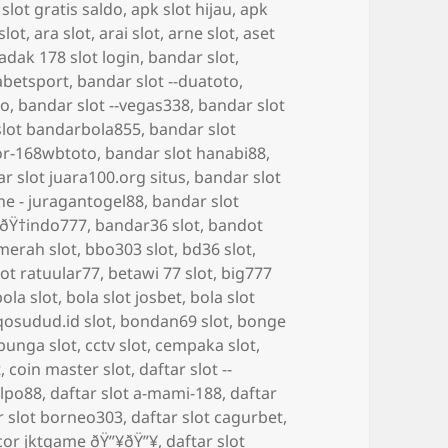
slot gratis saldo
,
apk slot hijau
,
apk
slot
,
ara slot
,
arai slot
,
arne slot
,
aset
adak 178 slot login
,
bandar slot
,
abetsport
,
bandar slot --duatoto
,
to
,
bandar slot --vegas338
,
bandar slot
slot bandarbola855
,
bandar slot
or-168wbtoto
,
bandar slot hanabi88
,
r slot juara100.org situs
,
bandar slot
ne - juragantogel88
,
bandar slot
 ðŸ†indo777
,
bandar36 slot
,
bandot
merah slot
,
bbo303 slot
,
bd36 slot
,
lot ratuular77
,
betawi 77 slot
,
big777
bola slot
,
bola slot josbet
,
bola slot
qosudud.id slot
,
bondan69 slot
,
bonge
bunga slot
,
cctv slot
,
cempaka slot
,
t
,
coin master slot
,
daftar slot --
-lpo88
,
daftar slot a-mami-188
,
daftar
r slot borneo303
,
daftar slot cagurbet
,
acor jktgame ðŸ”¥ðŸ”¥
,
daftar slot