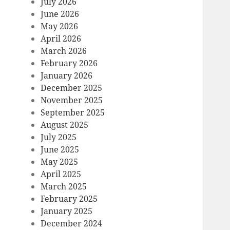
July 2026
June 2026
May 2026
April 2026
March 2026
February 2026
January 2026
December 2025
November 2025
September 2025
August 2025
July 2025
June 2025
May 2025
April 2025
March 2025
February 2025
January 2025
December 2024