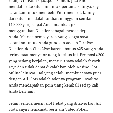
ruang VIP Pabrik Jackpot. Namun, jika Anda
mendaftar ke situs ini untuk pertama kalinya, saya
sarankan untuk membeli. Fitur menarik lainnya
dari situs ini adalah undian mingguan senilai
$10.000 yang dapat Anda mainkan jika
menggunakan Neteller sebagai metode deposit
Anda. Metode pembayaran yang sangat saya
sarankan untuk Anda gunakan adalah FirePay,
Neteller, dan Click2Pay karena bonus $25 yang Anda
terima saat menyetor uang ke situs ini. Promosi $200
yang sedang berjalan, menurut saya adalah favorit
saya dan tidak dapat dikalahkan oleh Kasino Slot
online lainnya. Hal yang selalu membuat saya puas
dengan All Slots adalah adanya program Loyalitas.
Anda mendapatkan poin uang kembali setiap kali
Anda bermain.
Selain semua mesin slot hebat yang ditawarkan All
Slots, saya menikmati bermain Video Poker,