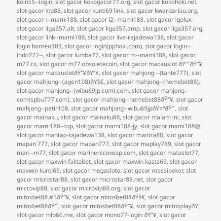
koin55--login
,
slot gacor kokogacor77.org
,
slot gacor kokohoki.net
,
slot gacor ktp88
,
slot gacor kunti69 link
,
slot gacor kwardariau.org
,
slot gacor l--mami188
,
slot gacor l2--mami188
,
slot gacor lgolux
,
slot gacor liga357.alt
,
slot gacor liga357.amp
,
slot gacor liga357.org
,
slot gacor link--mami188
,
slot gacor live-rajadewa138
,
slot gacor
login borneo303
,
slot gacor login(pphoki.com)
,
slot gacor login--
indo777--
,
slot gacor lumba77
,
slot gacor m--mami188
,
slot gacor
m77.cx
,
slot gacor m77.obsoletecoin
,
slot gacor macauslot ðŸ“ˆðŸ”¥
,
slot gacor macauslotðŸ”¥ðŸ”¥
,
slot gacor mahjong --(tante777)
,
slot
gacor mahjong--(agen108)ðŸš€
,
slot gacor mahjong--(homebet88)
,
slot gacor mahjong--(wibu69jp.com).com
,
slot gacor mahjong--
com(spbu777.com)
,
slot gacor mahjong--homebet88ðŸ”¥
,
slot gacor
mahjong--petir108
,
slot gacor mahjong--wibu69jpðŸ¤ªðŸ‘ˆ
,
slot
gacor mainaku
,
slot gacor mainaku88
,
slot gacor malam ini
,
slot
gacor mami188--top
,
slot gacor mami188-jy
,
slot gacor mami188@
,
slot gacor mantap-rajadewa138
,
slot gacor mantra88
,
slot gacor
mapan 777
,
slot gacor mapan777
,
slot gacor maplay789
,
slot gacor
mari--m77
,
slot gacor marinerscoveap.com
,
slot gacor mataslot77
,
slot gacor maxwin faktabet
,
slot gacor maxwin kasta69
,
slot gacor
maxwin kunti69
,
slot gacor megasloto
,
slot gacor messipoker
,
slot
gacor microstar88
,
slot gacor microstar88.net
,
slot gacor
microvip88
,
slot gacor microvip88.org
,
slot gacor
mitosbet88.#1ðŸ”¥
,
slot gacor mitosbet88ðŸš€
,
slot gacor
mitosbet88ðŸ‘ˆ
,
slot gacor mitosbet88ðŸ”¥
,
slot gacor mitosplayðŸ‘
,
slot gacor mlb66.me
,
slot gacor mono77-login ðŸ”¥
,
slot gacor