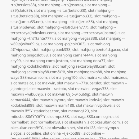
rtp(betslots88)
,
slot mahjong --rtp(jostoto)
,
slot mahjong --
s89(sloto89)
,
slot mahjong --situs(betslot88)
,
slot mahjong --
situs(betslots88)
,
slot mahjong --situs(jambu33)
,
slot mahjong --
situs(jambu33.net)
,
slot mahjong --situs(jeruk33)
,
slot mahjong --
situs(vipdewa)
,
slot mahjong --slot(duren777)
,
slot mahjong --
terpercaya(indoslots.com)
,
slot mahjong --terpercaya(jostoto)
,
slot
mahjong --tn7(tante777)
,
slot mahjong --vegas338
,
slot mahjong --
w69jp(wibu69jp)
,
slot mahjong -pg(coin303)
,
slot mahjong
â€”vipdewa
,
slot mahjong bank338
,
slot mahjong bento4d.gacor
,
slot
mahjong bingoslot 88
,
slot mahjong camar4444
,
slot mahjong
city99
,
slot mahjong coms.jostoto
,
slot mahjong dora77
,
slot
mahjong kodokhoki889
,
slot mahjong sektorplay88.com
,
slot
mahjong sektorplay88.comðŸ”¥
,
slot mahjong toko88
,
slot mahjong
ways 388macan.com
,
slot mahjong100
,
slot mainaku
,
slot mainzeus
,
slot mataslot
,
slot maxwin
,
slot maxwin --77superslot
,
slot maxwin --
jajantogel
,
slot maxwin --kastoto
,
slot maxwin --vegas338
,
slot
maxwin --wibu69jp
,
slot maxwin 69jp-wibu69jp
,
slot maxwin
camar4444
,
slot maxwin jaytoto
,
slot maxwin kode4d
,
slot maxwin
kodokhoki889
,
slot maxwin mami188
,
slot maxwin vipdewa
,
slot
maxwin ðŸ”¥ stationbet.com
,
slot menang123
,
slot
mitosbet88ðŸ”¥ðŸ”¥
,
slot mpo888
,
slot naga888.com login
,
slot
normalbet
,
slot normalbet88
,
slot okesultan
,
slot okesultan.com
,
slot
okesultan.comðŸ’¥
,
slot okesultan.net
,
slot olx128
,
slot olympus
slotjos
,
slot online
,
slot online --(jekpot88)
,
slot online --
(multibet88)ðŸ¥‡
,
slot online --(oxliga)
,
slot online --77superslot
,
slot