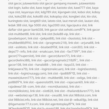
slot gacor
,
jutawantoto slot gacor gampang maxwin
,
jutawantoto
slot login
,
kaiko slot
,
kaos togel slot
,
kastoto slot
,
kawi777 slot
,
kaya
raya slot
,
kayaraya slot
,
kdg789 slot
,
kijangwin slot
,
koboi slot
,
koboy
slot
,
koko288 slot
,
koko88 slot
,
kokoplay slot
,
kongbet slot
,
ktv slot
,
kuningtoto slot
,
langit69 slot
,
latoto slot
,
laut merah slot
,
lautan slot
,
ledak 388 slot
,
liga 5000 slot
,
liga2000 slot
,
ligaciputra slot
,
link
daftar slot gacor bank338
,
link gacor slot sehoki.comðŸ”¥
,
link gacor
slot-multibet88
,
link slot
,
link slot (bola88-vip
,
link slot --
(javabetsport
,
link slot --(jekpot88)
,
link slot --(kastoto)
,
link slot --
(multibet88)ðŸ¥‡
,
link slot --(pragmatic218)
,
link slot --arjuna88
,
link
slot --asiktoto
,
link slot --bisabetðŸš€
,
link slot --coin303
,
link slot --
depo77--info
,
link slot --enakcuan
,
link slot --fav77ðŸ’°
,
link slot --
gacor(77superslot)
,
link slot --gacor(duren77)
,
link slot --
gacor(kelinci88)
,
link slot --gacor(pragmatic218)ðŸ¦
,
link slot --
gacor108
,
link slot --hanabi88--
,
link slot --kaya33
,
link slot --
link(jawara79)
,
link slot --login(enakcuan)
,
link slot --login(kastoto)
,
link slot --login(nusagg.com)
,
link slot --lpo88ðŸ“Œ
,
link slot --
maxwin(duren777)
,
link slot --multibet88
,
link slot --oxliga
,
link slot --
pol88ðŸ”¥
,
link slot --queenslot99
,
link slot --rajacuan69
,
link slot --
rajadewa138--com
,
link slot --resmi(kastoto)
,
link slot --
resmi(klikslots)
,
link slot --slot828
,
link slot --thailand(duren777)
,
link
slot --website(raja138
,
link slot --zeus88
,
link slot 988slot.com
,
link
slot 988slot.info
,
link slot 988slot.net
,
link slot @--wibu69jp
,
link slot
@ligamaster77.it.com
,
link slot agentotoplayðŸ”¥
,
link slot
â€”evohokiðŸ“Œ
,
link slot b--mami188
,
link slot bandarligaðŸ”¥
,
link