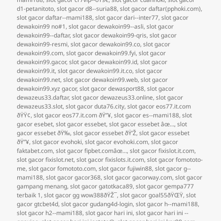
d1-petanitoto
,
slot gacor d8--suria88
,
slot gacor daftar(pphoki.com)
,
slot gacor daftar--mami188
,
slot gacor dari--inter77
,
slot gacor
dewakoin99 no#1
,
slot gacor dewakoin99--asli
,
slot gacor
dewakoin99--daftar
,
slot gacor dewakoin99-qris
,
slot gacor
dewakoin99-resmi
,
slot gacor dewakoin99.co
,
slot gacor
dewakoin99.com
,
slot gacor dewakoin99.fyi
,
slot gacor
dewakoin99.gacor
,
slot gacor dewakoin99.id
,
slot gacor
dewakoin99.it
,
slot gacor dewakoin99.it.co
,
slot gacor
dewakoin99.net
,
slot gacor dewakoin99.web
,
slot gacor
dewakoin99.xyz gacor
,
slot gacor dewasport88
,
slot gacor
dewazeus33.daftar
,
slot gacor dewazeus33.online
,
slot gacor
dewazeus33.slot
,
slot gacor duta76.city
,
slot gacor eos77.it.com
ðŸŸ¢
,
slot gacor eos77.it.com ðŸ”¥
,
slot gacor es--mami188
,
slot
gacor esebet
,
slot gacor essebet
,
slot gacor essebet âœ…
,
slot
gacor essebet ðŸ‰
,
slot gacor essebet ðŸ’Ž
,
slot gacor essebet
ðŸ”¥
,
slot gacor evohoki
,
slot gacor evohoki.com
,
slot gacor
faktabet.com
,
slot gacor fipbet.comâœ…
,
slot gacor fixislot.it.com
,
slot gacor fixislot.net
,
slot gacor fixislots.it.com
,
slot gacor fomototo-
me
,
slot gacor fomototo.com
,
slot gacor fujiwin88
,
slot gacor g--
mami188
,
slot gacor gacor368
,
slot gacor gacorway.com
,
slot gacor
gampang menang
,
slot gacor gatotkaca89
,
slot gacor gempa777
terbaik 1
,
slot gacor gg wow388ðŸŽ¯
,
slot gacor goal55ðŸŒŸ
,
slot
gacor gtcbet4d
,
slot gacor gudang4d-login
,
slot gacor h--mami188
,
slot gacor h2--mami188
,
slot gacor hari ini
,
slot gacor hari ini --