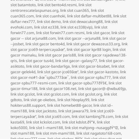
slot batamtoto
,
link slot bento4d.resmi
,
link slot
centrorescatelaspumas.org
,
link slot cuan365
,
link slot
cuan365.com
,
link slot cuanhoki
,
link slot daftar-multibet88
,
link slot
daftar-nex777
,
link slot demo
,
link slot dewacukong88
,
link slot
evohoki.com
,
link slot ez338
,
link slot ez338(vip)
,
link slot
forwin77.com
,
link slot forwin77.com resmi
,
link slot gacor
,
link slot
gacor -- slot arjuna88.com
,
link slot gacor --arjuna88
,
link slot gacor
--josbet
,
link slot gacor bento4d
,
link slot gacor dewazeus33.org
,
link
slot gacor jco69-terpercayaâœ”
,
link slot gacor kpr88 login
,
link slot
gacor mainaku
,
link slot gacor paris88
,
link slot gacor rajadewa138-
qris
,
link slot gacor tus4d
,
link slot gacor--galaxy77
,
link slot gacor-
asiktoto
,
link slot gacor-bandarliga
,
link slot gacor-bisabet
,
link slot
gacor-gelek4d
,
link slot gacor-jco69âœ”
,
link slot gacor-kastoto
,
link
slot gacor-no#1-âœ¯spbu777âœ¯
,
link slot gacor-spbu777
,
link slot
gacor-spbu777-resmi-com
,
link slot gacor-spbu777ðŸš€
,
link slot
gacor-timur188
,
link slot gacor108.net
,
link slot gacor@-@wibu69jp
,
link slot gcslot
,
link slot gcslot.com
,
link slot gcslot.org
,
link slot
gdtoto
,
link slot ge-okebos
,
link slot hboplay99
,
link slot
hokiterus88.support
,
link slot homebet88-gacor
,
link slot id--
mami188
,
link slot jacktoto
,
link slot jawara79
,
link slot jco69-
terpercayaâœ”
,
link slot jco69.com
,
link slot kambing78.com
,
link slot
kasta69
,
link slot kckslot.com
,
link slot kdslot.ðŸ”¥
,
link slot
koko5000
,
link slot l--mami188
,
link slot mahjong--nusaggðŸ“Œ
,
link
slot mami188
,
link slot mm-mami188
,
link slot nagatoto168-com
,
link slot nex777.com
,
link slot okebos ðŸ”¥
,
link slot okesultan.net
,