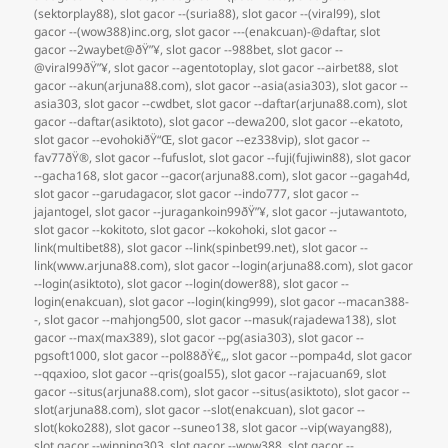
(sektorplay88)
,
slot gacor --(suria88)
,
slot gacor --(viral99)
,
slot
gacor --(wow388)inc.org
,
slot gacor ---(enakcuan)-@daftar
,
slot
gacor --2waybet@ðŸ”¥
,
slot gacor --988bet
,
slot gacor --
@viral99ðŸ”¥
,
slot gacor --agentotoplay
,
slot gacor --airbet88
,
slot
gacor --akun(arjuna88.com)
,
slot gacor --asia(asia303)
,
slot gacor --
asia303
,
slot gacor --cwdbet
,
slot gacor --daftar(arjuna88.com)
,
slot
gacor --daftar(asiktoto)
,
slot gacor --dewa200
,
slot gacor --ekatoto
,
slot gacor --evohokiðŸ“Œ
,
slot gacor --ez338vip)
,
slot gacor --
fav77ðŸ®
,
slot gacor --fufuslot
,
slot gacor --fuji(fujiwin88)
,
slot gacor
--gacha168
,
slot gacor --gacor(arjuna88.com)
,
slot gacor --gagah4d
,
slot gacor --garudagacor
,
slot gacor --indo777
,
slot gacor --
jajantogel
,
slot gacor --juragankoin99ðŸ”¥
,
slot gacor --jutawantoto
,
slot gacor --kokitoto
,
slot gacor --kokohoki
,
slot gacor --
link(multibet88)
,
slot gacor --link(spinbet99.net)
,
slot gacor --
link(www.arjuna88.com)
,
slot gacor --login(arjuna88.com)
,
slot gacor
--login(asiktoto)
,
slot gacor --login(dower88)
,
slot gacor --
login(enakcuan)
,
slot gacor --login(king999)
,
slot gacor --macan388-
-
,
slot gacor --mahjong500
,
slot gacor --masuk(rajadewa138)
,
slot
gacor --max(max389)
,
slot gacor --pg(asia303)
,
slot gacor --
pgsoft1000
,
slot gacor --pol88ðŸ€„
,
slot gacor --pompa4d
,
slot gacor
--qqaxioo
,
slot gacor --qris(goal55)
,
slot gacor --rajacuan69
,
slot
gacor --situs(arjuna88.com)
,
slot gacor --situs(asiktoto)
,
slot gacor --
slot(arjuna88.com)
,
slot gacor --slot(enakcuan)
,
slot gacor --
slot(koko288)
,
slot gacor --suneo138
,
slot gacor --vip(wayang88)
,
slot gacor --winning303
,
slot gacor --wow388
,
slot gacor --