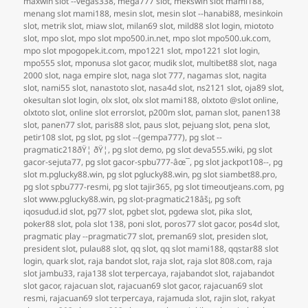
maxwin slot --vegas338
,
mega777 slot
,
mekswin slot mami188
,
menang slot mami188
,
mesin slot
,
mesin slot --hanabi88
,
mesinkoin
slot
,
metrik slot
,
miaw slot
,
milan69 slot
,
mild88 slot login
,
miototo
slot
,
mpo slot
,
mpo slot mpo500.in.net
,
mpo slot mpo500.uk.com
,
mpo slot mpogopek.it.com
,
mpo1221 slot
,
mpo1221 slot login
,
mpo555 slot
,
mponusa slot gacor
,
mudik slot
,
multibet88 slot
,
naga
2000 slot
,
naga empire slot
,
naga slot 777
,
nagamas slot
,
nagita
slot
,
nami55 slot
,
nanastoto slot
,
nasa4d slot
,
ns2121 slot
,
oja89 slot
,
okesultan slot login
,
olx slot
,
olx slot mami188
,
olxtoto @slot online
,
olxtoto slot
,
online slot errorslot
,
p200m slot
,
paman slot
,
panen138
slot
,
panen77 slot
,
paris88 slot
,
paus slot
,
pejuang slot
,
pena slot
,
petir108 slot
,
pg slot
,
pg slot --(gempa777)
,
pg slot --
pragmatic218ðŸ¦ ðŸ¦
,
pg slot demo
,
pg slot deva555.wiki
,
pg slot
gacor-sejuta77
,
pg slot gacor-spbu777-âœ¯
,
pg slot jackpot108--
,
pg
slot m.pglucky88.win
,
pg slot pglucky88.win
,
pg slot siambet88.pro
,
pg slot spbu777-resmi
,
pg slot tajir365
,
pg slot timeoutjeans.com
,
pg
slot www.pglucky88.win
,
pg slot-pragmatic218âš¡
,
pg soft
iqosudud.id slot
,
pg77 slot
,
pgbet slot
,
pgdewa slot
,
pika slot
,
poker88 slot
,
pola slot 138
,
poni slot
,
poros77 slot gacor
,
pos4d slot
,
pragmatic play --pragmatic77 slot
,
preman69 slot
,
presiden slot
,
president slot
,
pulau88 slot
,
qq slot
,
qq slot mami188
,
qqstar88 slot
login
,
quark slot
,
raja bandot slot
,
raja slot
,
raja slot 808.com
,
raja
slot jambu33
,
raja138 slot terpercaya
,
rajabandot slot
,
rajabandot
slot gacor
,
rajacuan slot
,
rajacuan69 slot gacor
,
rajacuan69 slot
resmi
,
rajacuan69 slot terpercaya
,
rajamuda slot
,
rajin slot
,
rakyat