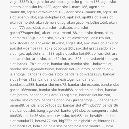
vegas338ðŸ†ï¸
,
agen slot asiktoto
,
agen slot g--mami188
,
agen slot
isototo
,
agen slot koko288
,
agen slot l--mami188
,
agen slot
mami188
,
agen slot w2--mami188
,
agen slot z--mami188
,
agen108
slot
,
agen69 slot
,
agentotoplay slot
,
ajak slot
,
ajo89 slot
,
akai slot
,
akun demo slot
,
akun demo slot pg
,
akun gacor --slot(jostoto)
,
akun
slot --(77superslot)
,
akun slot --asiktoto
,
akun slot --
gacor(77superslot)
,
akun slot a--mami188
,
akun slot demo
,
akun
slot mami188@
,
aladin slot
,
alexis slot
,
alexistogel login rtp slot
,
alexistogel slot
,
angkasa138 --slot
,
angsa slot
,
apk jaya slot
,
apk slot
,
apk slot --gempa777
,
apk slot bonus 20k
,
apk slot gratis saldo
,
apk
slot hijau
,
apk slot mami188
,
apk slot sultankoin99
,
aplikasi slot
,
ara
slot
,
arai slot
,
arne slot
,
aset 69 slot
,
asia 303--slot
,
asian4d slot
,
ayu
slot
,
badak 178 slot login
,
bandar slot
,
bandar slot +-bolavitaslot
,
bandar slot --@javabetsport
,
bandar slot --duatoto
,
bandar slot --
jajantogel
,
bandar slot --teslatoto
,
bandar slot --vegas338
,
bandar
slot a1---asia128
,
bandar slot alexistogel
,
bandar slot
bandarbola855
,
bandar slot emo78
,
bandar slot exototo
,
bandar slot
gacor-168wbtoto
,
bandar slot hanabi88
,
bandar slot iosbet
,
bandar
slot ipototo
,
bandar slot juara100.org situs
,
bandar slot kastoto
,
bandar slot koitoto
,
bandar slot online - juragantogel88
,
bandar slot
panen88
,
bandar slot ðŸ†goal55
,
bandar slot ðŸ†indo777
,
bandar36
slot
,
bandot slot
,
bang jago slot
,
banteng69 slot
,
bantengmerah slot
,
bbo303 slot
,
bd36 slot
,
becek win slot
,
bejo88 slot
,
besti69 slot
,
bet
slot ratuular77
,
betawi 77 slot
,
big777 slot
,
bighoki slot
,
bintang11 --
slot
,
bocil slot
,
bola slot
,
bola slot josbet
,
bola slot mantra88
,
bola