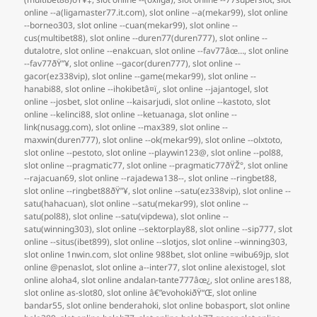
online --a(ligamaster77.it.com)
,
slot online --a(mekar99)
,
slot online
--borneo303
,
slot online --cuan(mekar99)
,
slot online --
cus(multibet88)
,
slot online --duren77(duren777)
,
slot online --
dutalotre
,
slot online --enakcuan
,
slot online --fav77âœ…
,
slot online
--fav77ðŸ”¥
,
slot online --gacor(duren777)
,
slot online --
gacor(ez338vip)
,
slot online --game(mekar99)
,
slot online --
hanabi88
,
slot online --ihokibetâ¤ï¸
,
slot online --jajantogel
,
slot
online --josbet
,
slot online --kaisarjudi
,
slot online --kastoto
,
slot
online --kelinci88
,
slot online --ketuanaga
,
slot online --
link(nusagg.com)
,
slot online --max389
,
slot online --
maxwin(duren777)
,
slot online --ok(mekar99)
,
slot online --olxtoto
,
slot online --pestoto
,
slot online --playwin123@
,
slot online --pol88
,
slot online --pragmatic77
,
slot online --pragmatic77ðŸŽ°
,
slot online
--rajacuan69
,
slot online --rajadewa138--
,
slot online --ringbet88
,
slot online --ringbet88ðŸ”¥
,
slot online --satu(ez338vip)
,
slot online --
satu(hahacuan)
,
slot online --satu(mekar99)
,
slot online --
satu(pol88)
,
slot online --satu(vipdewa)
,
slot online --
satu(winning303)
,
slot online --sektorplay88
,
slot online --sip777
,
slot
online --situs(ibet899)
,
slot online --slotjos
,
slot online --winning303
,
slot online 1nwin.com
,
slot online 988bet
,
slot online =wibu69jp
,
slot
online @penaslot
,
slot online a--inter77
,
slot online alexistogel
,
slot
online aloha4
,
slot online andalan-tante777âœ¿
,
slot online ares188
,
slot online as-slot80
,
slot online â€”evohokiðŸ“Œ
,
slot online
bandar55
,
slot online benderahoki
,
slot online bobasport
,
slot online