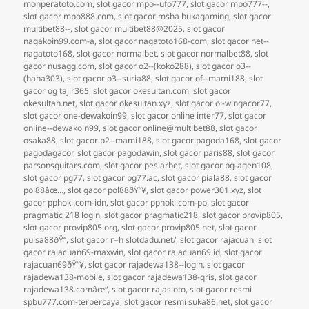
monperatoto.com
,
slot gacor mpo--ufo777
,
slot gacor mpo777--
,
slot gacor mpo888.com
,
slot gacor msha bukagaming
,
slot gacor
multibet88--
,
slot gacor multibet88@2025
,
slot gacor
nagakoin99.com-a
,
slot gacor nagatoto168-com
,
slot gacor net--
nagatoto168
,
slot gacor normalbet
,
slot gacor normalbet88
,
slot
gacor nusagg.com
,
slot gacor o2--(koko288)
,
slot gacor o3--
(haha303)
,
slot gacor o3--suria88
,
slot gacor of--mami188
,
slot
gacor og tajir365
,
slot gacor okesultan.com
,
slot gacor
okesultan.net
,
slot gacor okesultan.xyz
,
slot gacor ol-wingacor77
,
slot gacor one-dewakoin99
,
slot gacor online inter77
,
slot gacor
online--dewakoin99
,
slot gacor online@multibet88
,
slot gacor
osaka88
,
slot gacor p2--mami188
,
slot gacor pagoda168
,
slot gacor
pagodagacor
,
slot gacor pagodawin
,
slot gacor paris88
,
slot gacor
parsonsguitars.com
,
slot gacor pesiarbet
,
slot gacor pg-agen108
,
slot gacor pg77
,
slot gacor pg77.ac
,
slot gacor piala88
,
slot gacor
pol88âœ…
,
slot gacor pol88ðŸ”¥
,
slot gacor power301.xyz
,
slot
gacor pphoki.com-idn
,
slot gacor pphoki.com-pp
,
slot gacor
pragmatic 218 login
,
slot gacor pragmatic218
,
slot gacor provip805
,
slot gacor provip805 org
,
slot gacor provip805.net
,
slot gacor
pulsa88ðŸ‘‘
,
slot gacor r=h slotdadu.net/
,
slot gacor rajacuan
,
slot
gacor rajacuan69-maxwin
,
slot gacor rajacuan69.id
,
slot gacor
rajacuan69ðŸ”¥
,
slot gacor rajadewa138--login
,
slot gacor
rajadewa138-mobile
,
slot gacor rajadewa138-qris
,
slot gacor
rajadewa138.comâœ“
,
slot gacor rajasloto
,
slot gacor resmi
spbu777.com-terpercaya
,
slot gacor resmi suka86.net
,
slot gacor