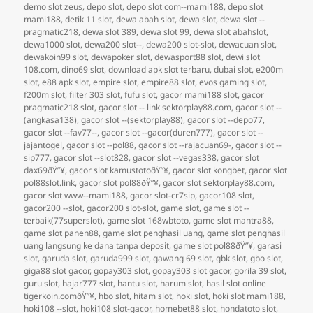
demo slot zeus
,
depo slot
,
depo slot com--mami188
,
depo slot
mami188
,
detik 11 slot
,
dewa abah slot
,
dewa slot
,
dewa slot --
pragmatic218
,
dewa slot 389
,
dewa slot 99
,
dewa slot abahslot
,
dewa1000 slot
,
dewa200 slot--
,
dewa200 slot-slot
,
dewacuan slot
,
dewakoin99 slot
,
dewapoker slot
,
dewasport88 slot
,
dewi slot
108.com
,
dino69 slot
,
download apk slot terbaru
,
dubai slot
,
e200m
slot
,
e88 apk slot
,
empire slot
,
empire88 slot
,
evos gaming slot
,
f200m slot
,
filter 303 slot
,
fufu slot
,
gacor mami188 slot
,
gacor
pragmatic218 slot
,
gacor slot -- link sektorplay88.com
,
gacor slot --
(angkasa138)
,
gacor slot --(sektorplay88)
,
gacor slot --depo77
,
gacor slot --fav77--
,
gacor slot --gacor(duren777)
,
gacor slot --
jajantogel
,
gacor slot --pol88
,
gacor slot --rajacuan69-
,
gacor slot --
sip777
,
gacor slot --slot828
,
gacor slot --vegas338
,
gacor slot
dax69ðŸ”¥
,
gacor slot kamustotoðŸ”¥
,
gacor slot kongbet
,
gacor slot
pol88slot.link
,
gacor slot pol88ðŸ”¥
,
gacor slot sektorplay88.com
,
gacor slot www--mami188
,
gacor slot-cr7sip
,
gacor108 slot
,
gacor200 --slot
,
gacor200 slot-slot
,
game slot
,
game slot --
terbaik(77superslot)
,
game slot 168wbtoto
,
game slot mantra88
,
game slot panen88
,
game slot penghasil uang
,
game slot penghasil
uang langsung ke dana tanpa deposit
,
game slot pol88ðŸ”¥
,
garasi
slot
,
garuda slot
,
garuda999 slot
,
gawang 69 slot
,
gbk slot
,
gbo slot
,
giga88 slot gacor
,
gopay303 slot
,
gopay303 slot gacor
,
gorila 39 slot
,
guru slot
,
hajar777 slot
,
hantu slot
,
harum slot
,
hasil slot online
tigerkoin.comðŸ”¥
,
hbo slot
,
hitam slot
,
hoki slot
,
hoki slot mami188
,
hoki108 --slot
,
hoki108 slot-gacor
,
homebet88 slot
,
hondatoto slot
,