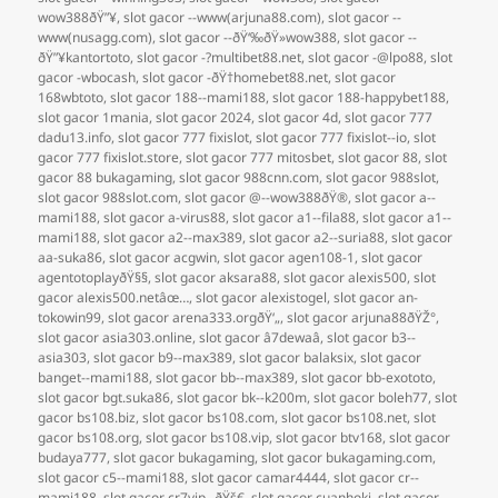
wow388ðŸ”¥
,
slot gacor --www(arjuna88.com)
,
slot gacor --
www(nusagg.com)
,
slot gacor --ðŸ‘‰ðŸ»wow388
,
slot gacor --
ðŸ”¥kantortoto
,
slot gacor -?multibet88.net
,
slot gacor -@lpo88
,
slot
gacor -wbocash
,
slot gacor -ðŸ†homebet88.net
,
slot gacor
168wbtoto
,
slot gacor 188--mami188
,
slot gacor 188-happybet188
,
slot gacor 1mania
,
slot gacor 2024
,
slot gacor 4d
,
slot gacor 777
dadu13.info
,
slot gacor 777 fixislot
,
slot gacor 777 fixislot--io
,
slot
gacor 777 fixislot.store
,
slot gacor 777 mitosbet
,
slot gacor 88
,
slot
gacor 88 bukagaming
,
slot gacor 988cnn.com
,
slot gacor 988slot
,
slot gacor 988slot.com
,
slot gacor @--wow388ðŸ®
,
slot gacor a--
mami188
,
slot gacor a-virus88
,
slot gacor a1--fila88
,
slot gacor a1--
mami188
,
slot gacor a2--max389
,
slot gacor a2--suria88
,
slot gacor
aa-suka86
,
slot gacor acgwin
,
slot gacor agen108-1
,
slot gacor
agentotoplayðŸ§§
,
slot gacor aksara88
,
slot gacor alexis500
,
slot
gacor alexis500.netâœ…
,
slot gacor alexistogel
,
slot gacor an-
tokowin99
,
slot gacor arena333.orgðŸ‘„
,
slot gacor arjuna88ðŸŽ°
,
slot gacor asia303.online
,
slot gacor â­7dewaâ­
,
slot gacor b3--
asia303
,
slot gacor b9--max389
,
slot gacor balaksix
,
slot gacor
banget--mami188
,
slot gacor bb--max389
,
slot gacor bb-exototo
,
slot gacor bgt.suka86
,
slot gacor bk--k200m
,
slot gacor boleh77
,
slot
gacor bs108.biz
,
slot gacor bs108.com
,
slot gacor bs108.net
,
slot
gacor bs108.org
,
slot gacor bs108.vip
,
slot gacor btv168
,
slot gacor
budaya777
,
slot gacor bukagaming
,
slot gacor bukagaming.com
,
slot gacor c5--mami188
,
slot gacor camar4444
,
slot gacor cr--
mami188
,
slot gacor cr7vip--ðŸš€
,
slot gacor cuanhoki
,
slot gacor