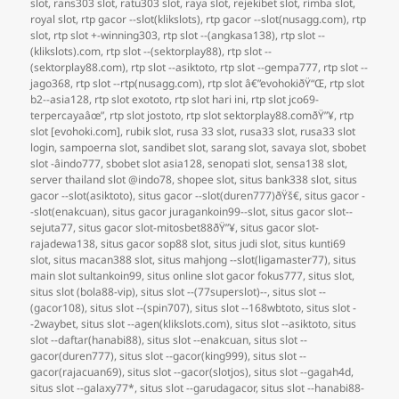
slot
,
rans303 slot
,
ratu303 slot
,
raya slot
,
rejekibet slot
,
rimba slot
,
royal slot
,
rtp gacor --slot(klikslots)
,
rtp gacor --slot(nusagg.com)
,
rtp
slot
,
rtp slot +-winning303
,
rtp slot --(angkasa138)
,
rtp slot --
(klikslots).com
,
rtp slot --(sektorplay88)
,
rtp slot --
(sektorplay88.com)
,
rtp slot --asiktoto
,
rtp slot --gempa777
,
rtp slot --
jago368
,
rtp slot --rtp(nusagg.com)
,
rtp slot â€”evohokiðŸ“Œ
,
rtp slot
b2--asia128
,
rtp slot exototo
,
rtp slot hari ini
,
rtp slot jco69-
terpercayaâœ”
,
rtp slot jostoto
,
rtp slot sektorplay88.comðŸ”¥
,
rtp
slot [evohoki.com]
,
rubik slot
,
rusa 33 slot
,
rusa33 slot
,
rusa33 slot
login
,
sampoerna slot
,
sandibet slot
,
sarang slot
,
savaya slot
,
sbobet
slot -â­indo777
,
sbobet slot asia128
,
senopati slot
,
sensa138 slot
,
server thailand slot @indo78
,
shopee slot
,
situs bank338 slot
,
situs
gacor --slot(asiktoto)
,
situs gacor --slot(duren777)ðŸš€
,
situs gacor -
-slot(enakcuan)
,
situs gacor juragankoin99--slot
,
situs gacor slot--
sejuta77
,
situs gacor slot-mitosbet88ðŸ”¥
,
situs gacor slot-
rajadewa138
,
situs gacor sop88 slot
,
situs judi slot
,
situs kunti69
slot
,
situs macan388 slot
,
situs mahjong --slot(ligamaster77)
,
situs
main slot sultankoin99
,
situs online slot gacor fokus777
,
situs slot
,
situs slot (bola88-vip)
,
situs slot --(77superslot)--
,
situs slot --
(gacor108)
,
situs slot --(spin707)
,
situs slot --168wbtoto
,
situs slot -
-2waybet
,
situs slot --agen(klikslots.com)
,
situs slot --asiktoto
,
situs
slot --daftar(hanabi88)
,
situs slot --enakcuan
,
situs slot --
gacor(duren777)
,
situs slot --gacor(king999)
,
situs slot --
gacor(rajacuan69)
,
situs slot --gacor(slotjos)
,
situs slot --gagah4d
,
situs slot --galaxy77*
,
situs slot --garudagacor
,
situs slot --hanabi88-