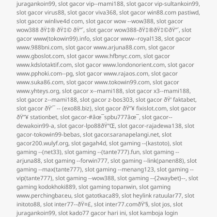
juragankoin99
,
slot gacor vip--mami188
,
slot gacor vip-sultankoin99
,
slot gacor virus88
,
slot gacor viva368
,
slot gacor win88.com pastiwd
,
slot gacor winlive4d com
,
slot gacor wow --wow388
,
slot gacor
wow388 ðŸ‡® ðŸ‡© ðŸ”´
,
slot gacor wow388-ðŸ‡®ðŸ‡©ðŸ”´
,
slot
gacor www(tokowin99).info
,
slot gacor www--royal138
,
slot gacor
www.988bni.com
,
slot gacor www.arjuna88.com
,
slot gacor
www.gboslot.com
,
slot gacor www.hfbnyc.com
,
slot gacor
www.kdslotaktif.com
,
slot gacor www.londonorient.com
,
slot gacor
www.pphoki.com--pg
,
slot gacor www.rajaos.com
,
slot gacor
www.suka86.com
,
slot gacor www.tokowin99.com
,
slot gacor
www.yhteys.org
,
slot gacor x--mami188
,
slot gacor x3--mami188
,
slot gacor z--mami188
,
slot gacor z-bos303
,
slot gacor ðŸ‘ faktabet
,
slot gacor ðŸ’¯ -- (exo88.biz)
,
slot gacor ðŸ”¥ fixislot.com
,
slot gacor
ðŸ”¥ stationbet
,
slot gacor-#âœ¯spbu777âœ¯
,
slot gacor--
dewakoin99-a
,
slot gacor-lpo88ðŸ“Œ
,
slot gacor-rajadewa138
,
slot
gacor-tokowin99-bebas
,
slot gacor.saranapelangi.net
,
slot
gacor200.wulyf.org
,
slot gagah4d
,
slot gaming --(kastoto)
,
slot
gaming --(net33)
,
slot gaming --(tante777).fun
,
slot gaming --
arjuna88
,
slot gaming --forwin777
,
slot gaming --link(panen88)
,
slot
gaming --max(tante777)
,
slot gaming --menang123
,
slot gaming --
vip(tante777)
,
slot gaming --wow388
,
slot gaming --{2waybet}--
,
slot
gaming kodokhoki889
,
slot gaming topanwin
,
slot gaming
www.perchingbar.eu
,
slot gatotkaca89
,
slot heylink ratuular77
,
slot
initoto88
,
slot inter77--ðŸ¤£
,
slot inter77.comðŸ’§
,
slot jos
,
slot
juragankoin99
,
slot kado77 gacor hari ini
,
slot kamboja login