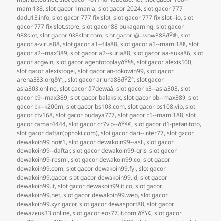
mami188
,
slot gacor 1mania
,
slot gacor 2024
,
slot gacor 777
dadu13.info
,
slot gacor 777 fixislot
,
slot gacor 777 fixislot--io
,
slot
gacor 777 fixislot.store
,
slot gacor 88 bukagaming
,
slot gacor
988slot
,
slot gacor 988slot.com
,
slot gacor @--wow388ðŸ®
,
slot
gacor a-virus88
,
slot gacor a1--fila88
,
slot gacor a1--mami188
,
slot
gacor a2--max389
,
slot gacor a2--suria88
,
slot gacor aa-suka86
,
slot
gacor acgwin
,
slot gacor agentotoplayðŸ§§
,
slot gacor alexis500
,
slot gacor alexistogel
,
slot gacor an-tokowin99
,
slot gacor
arena333.orgðŸ‘„
,
slot gacor arjuna88ðŸŽ°
,
slot gacor
asia303.online
,
slot gacor â­7dewaâ­
,
slot gacor b3--asia303
,
slot
gacor b9--max389
,
slot gacor balaksix
,
slot gacor bb--max389
,
slot
gacor bk--k200m
,
slot gacor bs108.com
,
slot gacor bs108.vip
,
slot
gacor btv168
,
slot gacor budaya777
,
slot gacor c5--mami188
,
slot
gacor camar4444
,
slot gacor cr7vip--ðŸš€
,
slot gacor d1-petanitoto
,
slot gacor daftar(pphoki.com)
,
slot gacor dari--inter77
,
slot gacor
dewakoin99 no#1
,
slot gacor dewakoin99--asli
,
slot gacor
dewakoin99--daftar
,
slot gacor dewakoin99-qris
,
slot gacor
dewakoin99-resmi
,
slot gacor dewakoin99.co
,
slot gacor
dewakoin99.com
,
slot gacor dewakoin99.fyi
,
slot gacor
dewakoin99.gacor
,
slot gacor dewakoin99.id
,
slot gacor
dewakoin99.it
,
slot gacor dewakoin99.it.co
,
slot gacor
dewakoin99.net
,
slot gacor dewakoin99.web
,
slot gacor
dewakoin99.xyz gacor
,
slot gacor dewasport88
,
slot gacor
dewazeus33.online
,
slot gacor eos77.it.com ðŸŸ¢
,
slot gacor