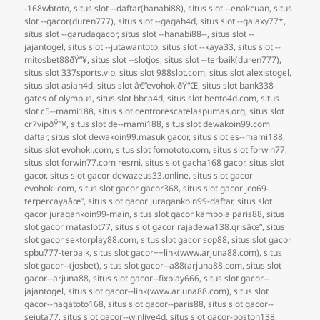
-168wbtoto
,
situs slot --daftar(hanabi88)
,
situs slot --enakcuan
,
situs
slot --gacor(duren777)
,
situs slot --gagah4d
,
situs slot --galaxy77*
,
situs slot --garudagacor
,
situs slot --hanabi88--
,
situs slot --
jajantogel
,
situs slot --jutawantoto
,
situs slot --kaya33
,
situs slot --
mitosbet88ðŸ”¥
,
situs slot --slotjos
,
situs slot --terbaik(duren777)
,
situs slot 337sports.vip
,
situs slot 988slot.com
,
situs slot alexistogel
,
situs slot asian4d
,
situs slot â€”evohokiðŸ“Œ
,
situs slot bank338
gates of olympus
,
situs slot bbca4d
,
situs slot bento4d.com
,
situs
slot c5--mami188
,
situs slot centrorescatelaspumas.org
,
situs slot
cr7vipðŸ”¥
,
situs slot de--mami188
,
situs slot dewakoin99.com
daftar
,
situs slot dewakoin99.masuk gacor
,
situs slot es--mami188
,
situs slot evohoki.com
,
situs slot fomototo.com
,
situs slot forwin77
,
situs slot forwin77.com resmi
,
situs slot gacha168 gacor
,
situs slot
gacor
,
situs slot gacor dewazeus33.online
,
situs slot gacor
evohoki.com
,
situs slot gacor gacor368
,
situs slot gacor jco69-
terpercayaâœ”
,
situs slot gacor juragankoin99-daftar
,
situs slot
gacor juragankoin99-main
,
situs slot gacor kamboja paris88
,
situs
slot gacor mataslot77
,
situs slot gacor rajadewa138.qrisâœ“
,
situs
slot gacor sektorplay88.com
,
situs slot gacor sop88
,
situs slot gacor
spbu777-terbaik
,
situs slot gacor++link(www.arjuna88.com)
,
situs
slot gacor--(josbet)
,
situs slot gacor--a88(arjuna88.com
,
situs slot
gacor--arjuna88
,
situs slot gacor--fixplay666
,
situs slot gacor--
jajantogel
,
situs slot gacor--link(www.arjuna88.com)
,
situs slot
gacor--nagatoto168
,
situs slot gacor--paris88
,
situs slot gacor--
sejuta77
,
situs slot gacor--winlive4d
,
situs slot gacor-boston138
,