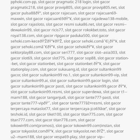
pphoki.com-pp
,
slot gacor pragmatic 218 login
,
slot gacor
pragmatic218
,
slot gacor provip805
,
slot gacor provip805.net
,
slot
gacor pulsa88ðŸ‘‘
,
slot gacor rajacuan
,
slot gacor rajacuan69-
maxwin
,
slot gacor rajacuan69ðŸ”¥
,
slot gacor rajadewa138-mobile
,
slot gacor rajasloto
,
slot gacor resmi suka86.net
,
slot gacor resmi--
dewakoin99
,
slot gacor ricis77
,
slot gacor rokokbet.toto
,
slot gacor
royal138.com
,
slot gacor rtpgacor paduka500
,
slot gacor
sehoki.com-keceðŸ’ŽðŸ”¥ðŸ’Ž
,
slot gacor sehoki.comâ˜€ï¸ðŸ”¥
,
slot
gacor sehoki.comâ˜€ðŸ”¥
,
slot gacor sehokiðŸ”¥
,
slot gacor
sektorplay88.com
,
slot gacor seri777
,
slot gacor slot--asia303
,
slot
gacor slot69
,
slot gacor slot775
,
slot gacor sop88
,
slot gacor station-
-bet
,
slot gacor stationbet
,
slot gacor stationbet ðŸ”¥
,
slot gacor
stationplay.com
,
slot gacor sukauang.id
,
slot gacor sultankoin99
gacor
,
slot gacor sultankoin99 no.1
,
slot gacor sultankoin99-vip
,
slot
gacor sultankoin99.ai
,
slot gacor sultankoin99.gacor login
,
slot
gacor sultankoin99.gacor pasti
,
slot gacor sultankoin99.gacor ðŸ”¥
,
slot gacor sultankoin99.resmi
,
slot gacor superdewa
,
slot gacor t1--
mami188
,
slot gacor tanganjudi
,
slot gacor tante777-pasti
,
slot
gacor tante777-vipðŸ‘ˆ
,
slot gacor tante777âž¤resmi
,
slot gacor
terpercaya mataslot77
,
slot gacor terpercaya-jco69âœ”
,
slot gacor
teshoki.id
,
slot gacor tiket100
,
slot gacor titan775.com
,
slot gacor
titan777.com
,
slot gacor titan778.com
,
slot gacor
tokowin99.com(promosi)
,
slot gacor tokowin99.com)instan
,
slot
gacor tokyoslot.comðŸ”¥
,
slot gacor tokyoslot.net ðŸŽ°
,
slot gacor
u2--mami188
,
slot gacor vespa69-play
,
slot gacor vip--