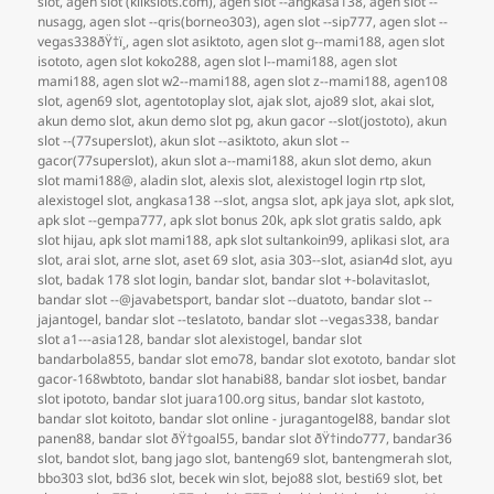
slot
,
agen slot (klikslots.com)
,
agen slot --angkasa138
,
agen slot --
nusagg
,
agen slot --qris(borneo303)
,
agen slot --sip777
,
agen slot --
vegas338ðŸ†ï¸
,
agen slot asiktoto
,
agen slot g--mami188
,
agen slot
isototo
,
agen slot koko288
,
agen slot l--mami188
,
agen slot
mami188
,
agen slot w2--mami188
,
agen slot z--mami188
,
agen108
slot
,
agen69 slot
,
agentotoplay slot
,
ajak slot
,
ajo89 slot
,
akai slot
,
akun demo slot
,
akun demo slot pg
,
akun gacor --slot(jostoto)
,
akun
slot --(77superslot)
,
akun slot --asiktoto
,
akun slot --
gacor(77superslot)
,
akun slot a--mami188
,
akun slot demo
,
akun
slot mami188@
,
aladin slot
,
alexis slot
,
alexistogel login rtp slot
,
alexistogel slot
,
angkasa138 --slot
,
angsa slot
,
apk jaya slot
,
apk slot
,
apk slot --gempa777
,
apk slot bonus 20k
,
apk slot gratis saldo
,
apk
slot hijau
,
apk slot mami188
,
apk slot sultankoin99
,
aplikasi slot
,
ara
slot
,
arai slot
,
arne slot
,
aset 69 slot
,
asia 303--slot
,
asian4d slot
,
ayu
slot
,
badak 178 slot login
,
bandar slot
,
bandar slot +-bolavitaslot
,
bandar slot --@javabetsport
,
bandar slot --duatoto
,
bandar slot --
jajantogel
,
bandar slot --teslatoto
,
bandar slot --vegas338
,
bandar
slot a1---asia128
,
bandar slot alexistogel
,
bandar slot
bandarbola855
,
bandar slot emo78
,
bandar slot exototo
,
bandar slot
gacor-168wbtoto
,
bandar slot hanabi88
,
bandar slot iosbet
,
bandar
slot ipototo
,
bandar slot juara100.org situs
,
bandar slot kastoto
,
bandar slot koitoto
,
bandar slot online - juragantogel88
,
bandar slot
panen88
,
bandar slot ðŸ†goal55
,
bandar slot ðŸ†indo777
,
bandar36
slot
,
bandot slot
,
bang jago slot
,
banteng69 slot
,
bantengmerah slot
,
bbo303 slot
,
bd36 slot
,
becek win slot
,
bejo88 slot
,
besti69 slot
,
bet