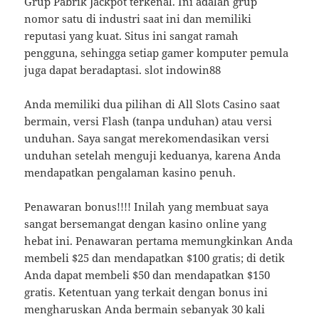
Grup Pabrik Jackpot terkenal. Ini adalah grup
nomor satu di industri saat ini dan memiliki
reputasi yang kuat. Situs ini sangat ramah
pengguna, sehingga setiap gamer komputer pemula
juga dapat beradaptasi. slot indowin88
Anda memiliki dua pilihan di All Slots Casino saat
bermain, versi Flash (tanpa unduhan) atau versi
unduhan. Saya sangat merekomendasikan versi
unduhan setelah menguji keduanya, karena Anda
mendapatkan pengalaman kasino penuh.
Penawaran bonus!!!! Inilah yang membuat saya
sangat bersemangat dengan kasino online yang
hebat ini. Penawaran pertama memungkinkan Anda
membeli $25 dan mendapatkan $100 gratis; di detik
Anda dapat membeli $50 dan mendapatkan $150
gratis. Ketentuan yang terkait dengan bonus ini
mengharuskan Anda bermain sebanyak 30 kali