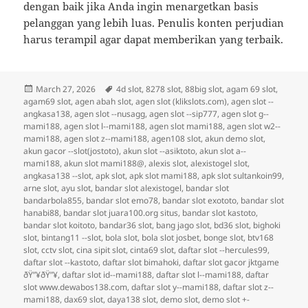
dengan baik jika Anda ingin menargetkan basis
pelanggan yang lebih luas. Penulis konten perjudian
harus terampil agar dapat memberikan yang terbaik.
Posted
Tags
March 27, 2026
4d slot
,
8278 slot
,
88big slot
,
agam 69 slot
,
on
agam69 slot
,
agen abah slot
,
agen slot (klikslots.com)
,
agen slot --
angkasa138
,
agen slot --nusagg
,
agen slot --sip777
,
agen slot g--
mami188
,
agen slot l--mami188
,
agen slot mami188
,
agen slot w2--
mami188
,
agen slot z--mami188
,
agen108 slot
,
akun demo slot
,
akun gacor --slot(jostoto)
,
akun slot --asiktoto
,
akun slot a--
mami188
,
akun slot mami188@
,
alexis slot
,
alexistogel slot
,
angkasa138 --slot
,
apk slot
,
apk slot mami188
,
apk slot sultankoin99
,
arne slot
,
ayu slot
,
bandar slot alexistogel
,
bandar slot
bandarbola855
,
bandar slot emo78
,
bandar slot exototo
,
bandar slot
hanabi88
,
bandar slot juara100.org situs
,
bandar slot kastoto
,
bandar slot koitoto
,
bandar36 slot
,
bang jago slot
,
bd36 slot
,
bighoki
slot
,
bintang11 --slot
,
bola slot
,
bola slot josbet
,
bonge slot
,
btv168
slot
,
cctv slot
,
cina sipit slot
,
cinta69 slot
,
daftar slot --hercules99
,
daftar slot --kastoto
,
daftar slot bimahoki
,
daftar slot gacor jktgame
ðŸ”¥ðŸ”¥
,
daftar slot id--mami188
,
daftar slot l--mami188
,
daftar
slot www.dewabos138.com
,
daftar slot y--mami188
,
daftar slot z--
mami188
,
dax69 slot
,
daya138 slot
,
demo slot
,
demo slot +-