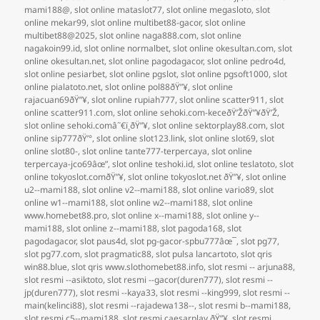
mami188@
,
slot online mataslot77
,
slot online megasloto
,
slot
online mekar99
,
slot online multibet88-gacor
,
slot online
multibet88@2025
,
slot online naga888.com
,
slot online
nagakoin99.id
,
slot online normalbet
,
slot online okesultan.com
,
slot
online okesultan.net
,
slot online pagodagacor
,
slot online pedro4d
,
slot online pesiarbet
,
slot online pgslot
,
slot online pgsoft1000
,
slot
online pialatoto.net
,
slot online pol88ðŸ”¥
,
slot online
rajacuan69ðŸ”¥
,
slot online rupiah777
,
slot online scatter911
,
slot
online scatter911.com
,
slot online sehoki.com-keceðŸ’ŽðŸ”¥ðŸ’Ž
,
slot online sehoki.comâ˜€ï¸ðŸ”¥
,
slot online sektorplay88.com
,
slot
online sip777ðŸ’°
,
slot online slot123.link
,
slot online slot69
,
slot
online slot80-
,
slot online tante777-terpercaya
,
slot online
terpercaya-jco69âœ”
,
slot online teshoki.id
,
slot online teslatoto
,
slot
online tokyoslot.comðŸ”¥
,
slot online tokyoslot.net ðŸ”¥
,
slot online
u2--mami188
,
slot online v2--mami188
,
slot online vario89
,
slot
online w1--mami188
,
slot online w2--mami188
,
slot online
www.homebet88.pro
,
slot online x--mami188
,
slot online y--
mami188
,
slot online z--mami188
,
slot pagoda168
,
slot
pagodagacor
,
slot paus4d
,
slot pg-gacor-spbu777âœ¯
,
slot pg77
,
slot pg77.com
,
slot pragmatic88
,
slot pulsa lancartoto
,
slot qris
win88.blue
,
slot qris www.slothomebet88.info
,
slot resmi -- arjuna88
,
slot resmi --asiktoto
,
slot resmi --gacor(duren777)
,
slot resmi --
jp(duren777)
,
slot resmi --kaya33
,
slot resmi --king999
,
slot resmi --
main(kelinci88)
,
slot resmi --rajadewa138--
,
slot resmi b--mami188
,
slot resmi c5--mami188
,
slot resmi caesarplay ðŸ”¥
,
slot resmi