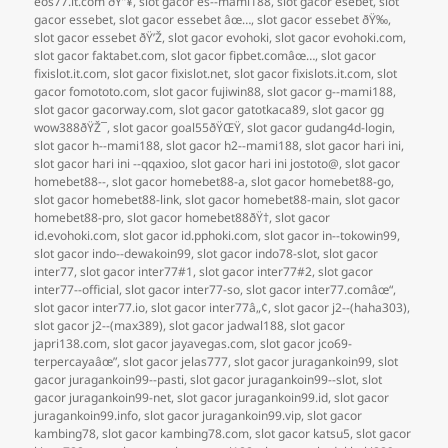
eos77.it.com ðŸ”¥
,
slot gacor es--mami188
,
slot gacor esebet
,
slot
gacor essebet
,
slot gacor essebet âœ…
,
slot gacor essebet ðŸ‰
,
slot gacor essebet ðŸ’Ž
,
slot gacor evohoki
,
slot gacor evohoki.com
,
slot gacor faktabet.com
,
slot gacor fipbet.comâœ…
,
slot gacor
fixislot.it.com
,
slot gacor fixislot.net
,
slot gacor fixislots.it.com
,
slot
gacor fomototo.com
,
slot gacor fujiwin88
,
slot gacor g--mami188
,
slot gacor gacorway.com
,
slot gacor gatotkaca89
,
slot gacor gg
wow388ðŸŽ¯
,
slot gacor goal55ðŸŒŸ
,
slot gacor gudang4d-login
,
slot gacor h--mami188
,
slot gacor h2--mami188
,
slot gacor hari ini
,
slot gacor hari ini --qqaxioo
,
slot gacor hari ini jostoto@
,
slot gacor
homebet88--
,
slot gacor homebet88-a
,
slot gacor homebet88-go
,
slot gacor homebet88-link
,
slot gacor homebet88-main
,
slot gacor
homebet88-pro
,
slot gacor homebet88ðŸ†
,
slot gacor
id.evohoki.com
,
slot gacor id.pphoki.com
,
slot gacor in--tokowin99
,
slot gacor indo--dewakoin99
,
slot gacor indo78-slot
,
slot gacor
inter77
,
slot gacor inter77#1
,
slot gacor inter77#2
,
slot gacor
inter77--official
,
slot gacor inter77-so
,
slot gacor inter77.comâœ“
,
slot gacor inter77.io
,
slot gacor inter77â„¢
,
slot gacor j2--(haha303)
,
slot gacor j2--(max389)
,
slot gacor jadwal188
,
slot gacor
japri138.com
,
slot gacor jayavegas.com
,
slot gacor jco69-
terpercayaâœ”
,
slot gacor jelas777
,
slot gacor juragankoin99
,
slot
gacor juragankoin99--pasti
,
slot gacor juragankoin99--slot
,
slot
gacor juragankoin99-net
,
slot gacor juragankoin99.id
,
slot gacor
juragankoin99.info
,
slot gacor juragankoin99.vip
,
slot gacor
kambing78
,
slot gacor kambing78.com
,
slot gacor katsu5
,
slot gacor