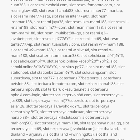
cuan365
,
slot resmi evohoki.com
,
slot resmi fomototo.com
,
slot
resmi glowin88
,
slot resmi hanabi88
,
slot resmi inter77--mantap
,
slot resmi inter77-satu
,
slot resmi inter77@@
,
slot resmi
ironman138
,
slot resmi jaya38
,
slot resmi km-mami188
,
slot resmi l-
-mami188
,
slot resmi m77--com
,
slot resmi mami188
,
slot resmi
mm-mami188
,
slot resmi multibet88--gp
,
slot resmi q2--
javabetsport
,
slot resmi sip777ðŸ’°
,
slot resmi slot69
,
slot resmi
tante777.vip
,
slot resmi tuanslot88.com
,
slot resmi w1--mami188
,
slot resmi w2--mami188
,
slot resmi winlive4d
,
slot resmi x--
mami188
,
slot scatter hitam macan388
,
slot sehoki.comâ˜€ï¸ðŸ”¥
,
slot sehoki.comðŸ”¥
,
slot sehoki.online-keceðŸ’ŽðŸ”¥ðŸ’Ž
,
slot
sehoki.onlineðŸ”¥ðŸ”¥ðŸ”¥
,
slot situs pg77
,
slot slot mami188
,
slot
stationbet
,
slot stationbett.com ðŸ”¥
,
slot sukauang.com
,
slot
superdewa
,
slot tante777
,
slot terbaru 77betsports
,
slot terbaru
betslots88
,
slot terbaru fomototo.com
,
slot terbaru hanabi88
,
slot
terbaru mpo888
,
slot terbaru okesultan.net
,
slot terbaru
pphoki.com-login
,
slot terbaru tigerkoin88.com
,
slot terpercaya --
jos889
,
slot terpercaya --resmi(77superslot)
,
slot terpercaya
asia128
,
slot terpercaya â€”evohokiðŸ“Œ
,
slot terpercaya
caesarplay ðŸ”¥
,
slot terpercaya enakcuan
,
slot terpercaya
hanabi88--
,
slot terpercaya klikslots.com
,
slot terpercaya
mahjong500
,
slot terpercaya mami188
,
slot terpercaya nusa gg
,
slot
terpercaya slot69
,
slot terpercaya [evohoki.com]
,
slot thailand
,
slot
thailand -- arjuna88
,
slot thailand --(winning303)
,
slot thailand
cagurbet
,
slot thailand enakcuan
,
slot thailand fomototo.com
,
slot