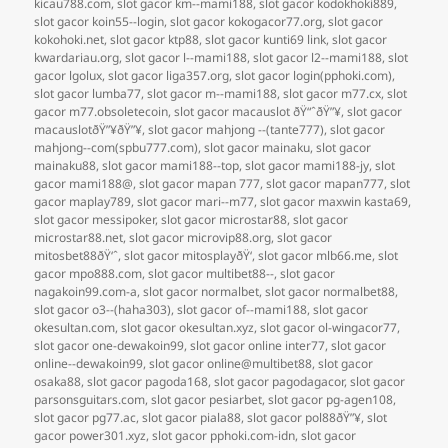
kicau788.com
,
slot gacor km--mami188
,
slot gacor kodokhoki889
,
slot gacor koin55--login
,
slot gacor kokogacor77.org
,
slot gacor
kokohoki.net
,
slot gacor ktp88
,
slot gacor kunti69 link
,
slot gacor
kwardariau.org
,
slot gacor l--mami188
,
slot gacor l2--mami188
,
slot
gacor lgolux
,
slot gacor liga357.org
,
slot gacor login(pphoki.com)
,
slot gacor lumba77
,
slot gacor m--mami188
,
slot gacor m77.cx
,
slot
gacor m77.obsoletecoin
,
slot gacor macauslot ðŸ“ˆðŸ”¥
,
slot gacor
macauslotðŸ”¥ðŸ”¥
,
slot gacor mahjong --(tante777)
,
slot gacor
mahjong--com(spbu777.com)
,
slot gacor mainaku
,
slot gacor
mainaku88
,
slot gacor mami188--top
,
slot gacor mami188-jy
,
slot
gacor mami188@
,
slot gacor mapan 777
,
slot gacor mapan777
,
slot
gacor maplay789
,
slot gacor mari--m77
,
slot gacor maxwin kasta69
,
slot gacor messipoker
,
slot gacor microstar88
,
slot gacor
microstar88.net
,
slot gacor microvip88.org
,
slot gacor
mitosbet88ðŸ‘ˆ
,
slot gacor mitosplayðŸ‘
,
slot gacor mlb66.me
,
slot
gacor mpo888.com
,
slot gacor multibet88--
,
slot gacor
nagakoin99.com-a
,
slot gacor normalbet
,
slot gacor normalbet88
,
slot gacor o3--(haha303)
,
slot gacor of--mami188
,
slot gacor
okesultan.com
,
slot gacor okesultan.xyz
,
slot gacor ol-wingacor77
,
slot gacor one-dewakoin99
,
slot gacor online inter77
,
slot gacor
online--dewakoin99
,
slot gacor online@multibet88
,
slot gacor
osaka88
,
slot gacor pagoda168
,
slot gacor pagodagacor
,
slot gacor
parsonsguitars.com
,
slot gacor pesiarbet
,
slot gacor pg-agen108
,
slot gacor pg77.ac
,
slot gacor piala88
,
slot gacor pol88ðŸ”¥
,
slot
gacor power301.xyz
,
slot gacor pphoki.com-idn
,
slot gacor