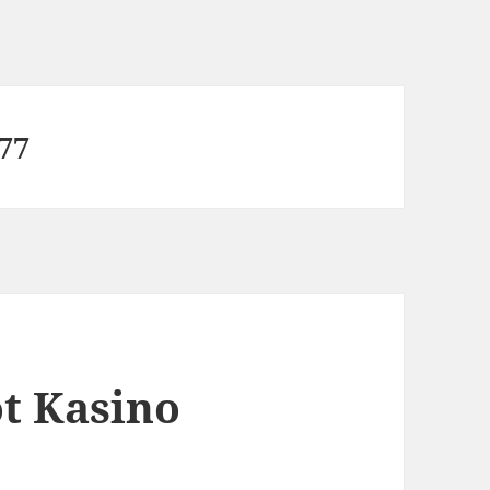
77
t Kasino