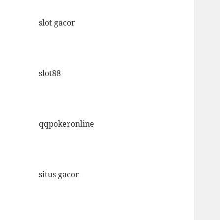
slot gacor
slot88
qqpokeronline
situs gacor