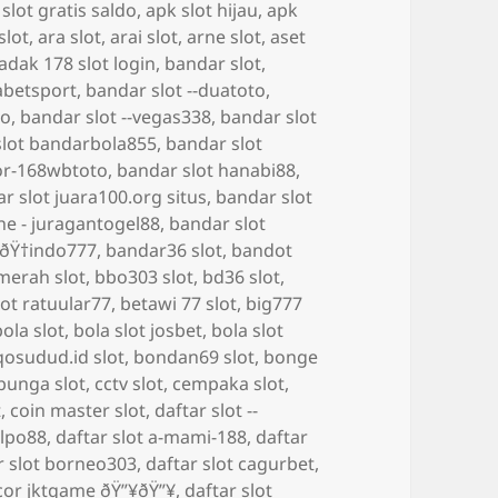
slot gratis saldo
,
apk slot hijau
,
apk
slot
,
ara slot
,
arai slot
,
arne slot
,
aset
adak 178 slot login
,
bandar slot
,
abetsport
,
bandar slot --duatoto
,
to
,
bandar slot --vegas338
,
bandar slot
slot bandarbola855
,
bandar slot
or-168wbtoto
,
bandar slot hanabi88
,
r slot juara100.org situs
,
bandar slot
ne - juragantogel88
,
bandar slot
 ðŸ†indo777
,
bandar36 slot
,
bandot
merah slot
,
bbo303 slot
,
bd36 slot
,
lot ratuular77
,
betawi 77 slot
,
big777
bola slot
,
bola slot josbet
,
bola slot
qosudud.id slot
,
bondan69 slot
,
bonge
bunga slot
,
cctv slot
,
cempaka slot
,
t
,
coin master slot
,
daftar slot --
-lpo88
,
daftar slot a-mami-188
,
daftar
r slot borneo303
,
daftar slot cagurbet
,
acor jktgame ðŸ”¥ðŸ”¥
,
daftar slot