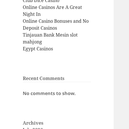
Club Dice Casino
Online Casinos Are A Great
Night In
Online Casino Bonuses and No
Deposit Casinos
Tinjauan Bank Mesin slot
mahjong
Egypt Casinos
Recent Comments
No comments to show.
Archives