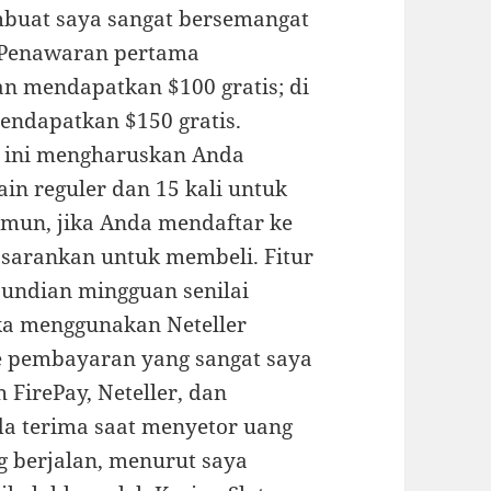
mbuat saya sangat bersemangat
. Penawaran pertama
 mendapatkan $100 gratis; di
endapatkan $150 gratis.
s ini mengharuskan Anda
in reguler dan 15 kali untuk
amun, jika Anda mendaftar ke
a sarankan untuk membeli. Fitur
h undian mingguan senilai
ka menggunakan Neteller
e pembayaran yang sangat saya
FirePay, Neteller, dan
da terima saat menyetor uang
ng berjalan, menurut saya