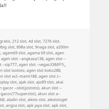
a!!
gratis
,
212 slot
,
4d slot
,
7276 slot
,
8big slot
,
898a slot
,
9naga slot
,
a200m
t
,
agam69 slot
,
agama 69 slot
,
agen
,
agen slot --angkasa138
,
agen slot --
t --sip777
,
agen slot --vegas338ðŸ†ï¸
,
n slot isototo
,
agen slot koko288
,
en slot w2--mami188
,
agen slot z--
play slot
,
ajak slot
,
ajo89 slot
,
akai
 gacor --slot(jostoto)
,
akun slot --
--gacor(77superslot)
,
akun slot a--
88@
,
aladin slot
,
alexis slot
,
alexistogel
lot
,
angsa slot
,
apk jaya slot
,
apk slot
,