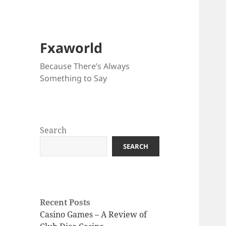
Fxaworld
Because There’s Always
Something to Say
Search
SEARCH
Recent Posts
Casino Games – A Review of