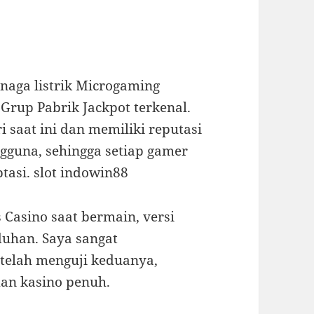
enaga listrik Microgaming
Grup Pabrik Jackpot terkenal.
i saat ini dan memiliki reputasi
ngguna, sehingga setiap gamer
asi. slot indowin88
s Casino saat bermain, versi
duhan. Saya sangat
telah menguji keduanya,
an kasino penuh.