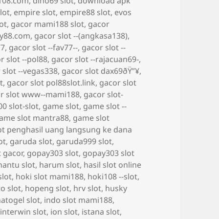
 108.com
,
dino69 slot
,
download apk
lot
,
empire slot
,
empire88 slot
,
evos
lot
,
gacor mami188 slot
,
gacor
lay88.com
,
gacor slot --(angkasa138)
,
77
,
gacor slot --fav77--
,
gacor slot --
r slot --pol88
,
gacor slot --rajacuan69-
,
 slot --vegas338
,
gacor slot dax69ðŸ”¥
,
t
,
gacor slot pol88slot.link
,
gacor slot
r slot www--mami188
,
gacor slot-
0 slot-slot
,
game slot
,
game slot --
ame slot mantra88
,
game slot
ot penghasil uang langsung ke dana
ot
,
garuda slot
,
garuda999 slot
,
t gacor
,
gopay303 slot
,
gopay303 slot
hantu slot
,
harum slot
,
hasil slot online
slot
,
hoki slot mami188
,
hoki108 --slot
,
o slot
,
hopeng slot
,
hrv slot
,
husky
natogel slot
,
indo slot mami188
,
,
interwin slot
,
ion slot
,
istana slot
,