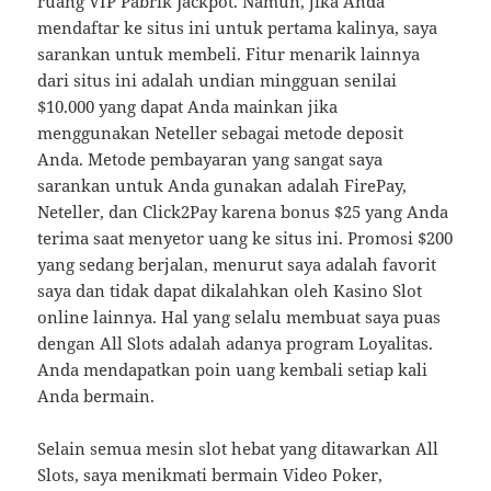
ruang VIP Pabrik Jackpot. Namun, jika Anda
mendaftar ke situs ini untuk pertama kalinya, saya
sarankan untuk membeli. Fitur menarik lainnya
dari situs ini adalah undian mingguan senilai
$10.000 yang dapat Anda mainkan jika
menggunakan Neteller sebagai metode deposit
Anda. Metode pembayaran yang sangat saya
sarankan untuk Anda gunakan adalah FirePay,
Neteller, dan Click2Pay karena bonus $25 yang Anda
terima saat menyetor uang ke situs ini. Promosi $200
yang sedang berjalan, menurut saya adalah favorit
saya dan tidak dapat dikalahkan oleh Kasino Slot
online lainnya. Hal yang selalu membuat saya puas
dengan All Slots adalah adanya program Loyalitas.
Anda mendapatkan poin uang kembali setiap kali
Anda bermain.
Selain semua mesin slot hebat yang ditawarkan All
Slots, saya menikmati bermain Video Poker,