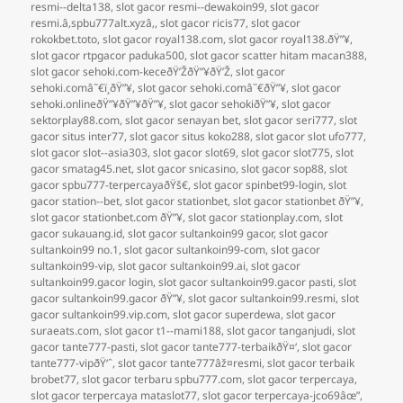
resmi--delta138
,
slot gacor resmi--dewakoin99
,
slot gacor
resmi.â‚spbu777alt.xyzâ‚
,
slot gacor ricis77
,
slot gacor
rokokbet.toto
,
slot gacor royal138.com
,
slot gacor royal138.ðŸ”¥
,
slot gacor rtpgacor paduka500
,
slot gacor scatter hitam macan388
,
slot gacor sehoki.com-keceðŸ’ŽðŸ”¥ðŸ’Ž
,
slot gacor
sehoki.comâ˜€ï¸ðŸ”¥
,
slot gacor sehoki.comâ˜€ðŸ”¥
,
slot gacor
sehoki.onlineðŸ”¥ðŸ”¥ðŸ”¥
,
slot gacor sehokiðŸ”¥
,
slot gacor
sektorplay88.com
,
slot gacor senayan bet
,
slot gacor seri777
,
slot
gacor situs inter77
,
slot gacor situs koko288
,
slot gacor slot ufo777
,
slot gacor slot--asia303
,
slot gacor slot69
,
slot gacor slot775
,
slot
gacor smatag45.net
,
slot gacor snicasino
,
slot gacor sop88
,
slot
gacor spbu777-terpercayaðŸš€
,
slot gacor spinbet99-login
,
slot
gacor station--bet
,
slot gacor stationbet
,
slot gacor stationbet ðŸ”¥
,
slot gacor stationbet.com ðŸ”¥
,
slot gacor stationplay.com
,
slot
gacor sukauang.id
,
slot gacor sultankoin99 gacor
,
slot gacor
sultankoin99 no.1
,
slot gacor sultankoin99-com
,
slot gacor
sultankoin99-vip
,
slot gacor sultankoin99.ai
,
slot gacor
sultankoin99.gacor login
,
slot gacor sultankoin99.gacor pasti
,
slot
gacor sultankoin99.gacor ðŸ”¥
,
slot gacor sultankoin99.resmi
,
slot
gacor sultankoin99.vip.com
,
slot gacor superdewa
,
slot gacor
suraeats.com
,
slot gacor t1--mami188
,
slot gacor tanganjudi
,
slot
gacor tante777-pasti
,
slot gacor tante777-terbaikðŸ¤‘
,
slot gacor
tante777-vipðŸ‘ˆ
,
slot gacor tante777âž¤resmi
,
slot gacor terbaik
brobet77
,
slot gacor terbaru spbu777.com
,
slot gacor terpercaya
,
slot gacor terpercaya mataslot77
,
slot gacor terpercaya-jco69âœ”
,