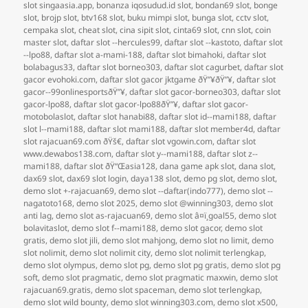
slot singaasia.app
,
bonanza iqosudud.id slot
,
bondan69 slot
,
bonge
slot
,
brojp slot
,
btv168 slot
,
buku mimpi slot
,
bunga slot
,
cctv slot
,
cempaka slot
,
cheat slot
,
cina sipit slot
,
cinta69 slot
,
cnn slot
,
coin
master slot
,
daftar slot --hercules99
,
daftar slot --kastoto
,
daftar slot
--lpo88
,
daftar slot a-mami-188
,
daftar slot bimahoki
,
daftar slot
bolabagus33
,
daftar slot borneo303
,
daftar slot cagurbet
,
daftar slot
gacor evohoki.com
,
daftar slot gacor jktgame ðŸ”¥ðŸ”¥
,
daftar slot
gacor--99onlinesportsðŸ”¥
,
daftar slot gacor-borneo303
,
daftar slot
gacor-lpo88
,
daftar slot gacor-lpo88ðŸ”¥
,
daftar slot gacor-
motobolaslot
,
daftar slot hanabi88
,
daftar slot id--mami188
,
daftar
slot l--mami188
,
daftar slot mami188
,
daftar slot member4d
,
daftar
slot rajacuan69.com ðŸš€
,
daftar slot vgowin.com
,
daftar slot
www.dewabos138.com
,
daftar slot y--mami188
,
daftar slot z--
mami188
,
daftar slot ðŸ“Œasia128
,
dana game apk slot
,
dana slot
,
dax69 slot
,
dax69 slot login
,
daya138 slot
,
demo pg slot
,
demo slot
,
demo slot +-rajacuan69
,
demo slot --daftar(indo777)
,
demo slot --
nagatoto168
,
demo slot 2025
,
demo slot @winning303
,
demo slot
anti lag
,
demo slot as-rajacuan69
,
demo slot â¤ï¸goal55
,
demo slot
bolavitaslot
,
demo slot f--mami188
,
demo slot gacor
,
demo slot
gratis
,
demo slot jili
,
demo slot mahjong
,
demo slot no limit
,
demo
slot nolimit
,
demo slot nolimit city
,
demo slot nolimit terlengkap
,
demo slot olympus
,
demo slot pg
,
demo slot pg gratis
,
demo slot pg
soft
,
demo slot pragmatic
,
demo slot pragmatic maxwin
,
demo slot
rajacuan69.gratis
,
demo slot spaceman
,
demo slot terlengkap
,
demo slot wild bounty
,
demo slot winning303.com
,
demo slot x500
,