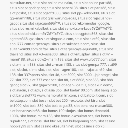
okesultan.net
,
situs slot online mainaku
,
situs slot online paris88
,
situs slot pagodagacor
,
situs slot panen138
,
situs slot paris88
,
situs
slot pgslot
,
situs slot pgsoft1000
,
situs slot pp--koko5000
,
situs slot
qq--mami188
,
situs slot qris warungvegas
,
situs slot rajacuan69-
gacor
,
situs slot rajacuan69ðŸ”¥
,
situs slot rekomendasi google
,
situs slot resmi kabelbet
,
situs slot sehoki.com-keceðŸ’ŽðŸ”¥ðŸ’Ž
,
situs slot sehoki.comðŸ’ŽðŸ”¥ðŸ’Ž
,
situs slot sgptoto368
,
situs slot
sgptoto368.xyz
,
situs slot singaasia.com
,
situs slot slot69
,
situs slot
spbu777.com-terpercaya
,
situs slot sukabet.it.com
,
situs slot
sultankoin99.com daftar
,
situs slot terpercaya-arjuna88
,
situs slot
thailand
,
situs slot v3--asia303
,
situs slot virtusplay
,
situs slot w1--
mami188
,
situs slot w2--mami188
,
situs slot www.ufo777.com
,
situs
slot x--mami188
,
situs slot z--mami188
,
situs slot-gempa 777
,
sizi99
slot
,
sk slot
,
slime slot
,
slot
,
slot --agen108
,
slot --rajacuan69
,
slot
138
,
slot 337sports-slot
,
slot 4d
,
slot 5000
,
slot 5000 --jajantogel
,
slot
77
,
slot 777
,
slot 777 essebet
,
slot 88
,
slot 8808
,
slot 888
,
slot 888
gacor
,
slot 97
,
slot @gacor108
,
slot agen-liga357
,
slot akun demo
,
slot aladin
,
slot apk
,
slot asia 365
,
slot badai100.com
,
slot bang jago
,
slot baru slot775 www.inamoratafilm.com
,
slot batoto.it.com
,
slot
beluttop.com
,
slot besar
,
slot bet 200 --exototo
,
slot biru
,
slot
bk1000
,
slot bola 389
,
slot bolabagus33
,
slot bonanza macan388
,
slot bonanzaslot88
,
slot bonus 100 slotjos
,
slot bonus @nota4d-
100%
,
slot bonus mami188
,
slot bonus okesultan.net
,
slot bonus
rupiah777
,
slot boss
,
slot btv168
,
slot bukagaming.com
,
slot casino
hboplay99 sch
,
slot casino okesultan.net
,
slot casino slot775