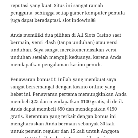
reputasi yang kuat. Situs ini sangat ramah
pengguna, sehingga setiap gamer komputer pemula
juga dapat beradaptasi. slot indowin88
Anda memiliki dua pilihan di All Slots Casino saat
bermain, versi Flash (tanpa unduhan) atau versi
unduhan. Saya sangat merekomendasikan versi
unduhan setelah menguji keduanya, karena Anda
mendapatkan pengalaman kasino penuh.
Penawaran bonus!!!! Inilah yang membuat saya
sangat bersemangat dengan kasino online yang
hebat ini. Penawaran pertama memungkinkan Anda
membeli $25 dan mendapatkan $100 gratis; di detik
Anda dapat membeli $50 dan mendapatkan $150
gratis. Ketentuan yang terkait dengan bonus ini
mengharuskan Anda bermain sebanyak 30 kali
untuk pemain reguler dan 15 kali untuk Anggota