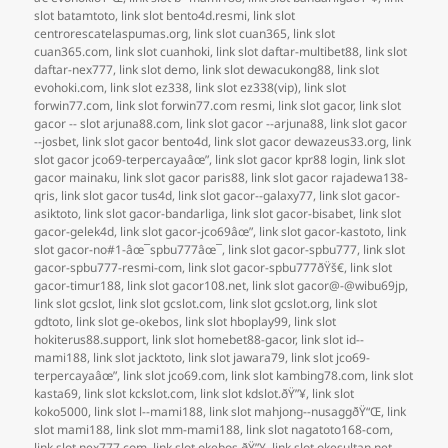
slot batamtoto
,
link slot bento4d.resmi
,
link slot
centrorescatelaspumas.org
,
link slot cuan365
,
link slot
cuan365.com
,
link slot cuanhoki
,
link slot daftar-multibet88
,
link slot
daftar-nex777
,
link slot demo
,
link slot dewacukong88
,
link slot
evohoki.com
,
link slot ez338
,
link slot ez338(vip)
,
link slot
forwin77.com
,
link slot forwin77.com resmi
,
link slot gacor
,
link slot
gacor -- slot arjuna88.com
,
link slot gacor --arjuna88
,
link slot gacor
--josbet
,
link slot gacor bento4d
,
link slot gacor dewazeus33.org
,
link
slot gacor jco69-terpercayaâœ”
,
link slot gacor kpr88 login
,
link slot
gacor mainaku
,
link slot gacor paris88
,
link slot gacor rajadewa138-
qris
,
link slot gacor tus4d
,
link slot gacor--galaxy77
,
link slot gacor-
asiktoto
,
link slot gacor-bandarliga
,
link slot gacor-bisabet
,
link slot
gacor-gelek4d
,
link slot gacor-jco69âœ”
,
link slot gacor-kastoto
,
link
slot gacor-no#1-âœ¯spbu777âœ¯
,
link slot gacor-spbu777
,
link slot
gacor-spbu777-resmi-com
,
link slot gacor-spbu777ðŸš€
,
link slot
gacor-timur188
,
link slot gacor108.net
,
link slot gacor@-@wibu69jp
,
link slot gcslot
,
link slot gcslot.com
,
link slot gcslot.org
,
link slot
gdtoto
,
link slot ge-okebos
,
link slot hboplay99
,
link slot
hokiterus88.support
,
link slot homebet88-gacor
,
link slot id--
mami188
,
link slot jacktoto
,
link slot jawara79
,
link slot jco69-
terpercayaâœ”
,
link slot jco69.com
,
link slot kambing78.com
,
link slot
kasta69
,
link slot kckslot.com
,
link slot kdslot.ðŸ”¥
,
link slot
koko5000
,
link slot l--mami188
,
link slot mahjong--nusaggðŸ“Œ
,
link
slot mami188
,
link slot mm-mami188
,
link slot nagatoto168-com
,
link slot nex777.com
,
link slot okebos ðŸ”¥
,
link slot okesultan.net
,