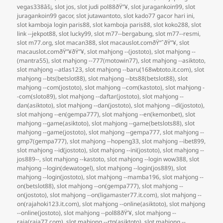
vegas338âš¡
,
slot jos
,
slot judi pol88ðŸ”¥
,
slot juragankoin99
,
slot
juragankoin99 gacor
,
slot jutawantoto
,
slot kado77 gacor hari ini
,
slot kamboja login paris88
,
slot kamboja paris88
,
slot koko288
,
slot
link --jekpot88
,
slot lucky99
,
slot m77--bergabung
,
slot m77--resmi
,
slot m77.org
,
slot macan388
,
slot macauslot.comðŸ“ˆðŸ”¥
,
slot
macauslot.comðŸ”¥ðŸ”¥
,
slot mahjong --(jostoto)
,
slot mahjong --
(mantra55)
,
slot mahjong --777(motowin77)
,
slot mahjong --asiktoto
,
slot mahjong --atlas123
,
slot mahjong --baru(168wbtoto.it.com)
,
slot
mahjong --bts(betslot88)
,
slot mahjong --bts88(betslot88)
,
slot
mahjong --com(jostoto)
,
slot mahjong --com(kastoto)
,
slot mahjong -
-com(sloto89)
,
slot mahjong --daftar(jostoto)
,
slot mahjong --
dan(asiktoto)
,
slot mahjong --dan(jostoto)
,
slot mahjong --di(jostoto)
,
slot mahjong --en(gempa777)
,
slot mahjong --en(kemonbet)
,
slot
mahjong --game(asiktoto)
,
slot mahjong --game(betslots88)
,
slot
mahjong --game(jostoto)
,
slot mahjong --gempa777
,
slot mahjong --
gmp7(gempa777)
,
slot mahjong --hopeng33
,
slot mahjong --ibet899
,
slot mahjong --id(jostoto)
,
slot mahjong --ini(jostoto)
,
slot mahjong --
jos889--
,
slot mahjong --kastoto
,
slot mahjong --login wow388
,
slot
mahjong --login(dewatogel)
,
slot mahjong --login(jos889)
,
slot
mahjong --login(jostoto)
,
slot mahjong --mamba196
,
slot mahjong --
on(betslot88)
,
slot mahjong --on(gempa777)
,
slot mahjong --
on(jostoto)
,
slot mahjong --on(ligamaster77.it.com)
,
slot mahjong --
on(rajahoki123.it.com)
,
slot mahjong --online(asiktoto)
,
slot mahjong
--online(jostoto)
,
slot mahjong --pol88ðŸ’¥
,
slot mahjong --
raja(raja77.com)
,
slot mahjong --rtp(asiktoto)
,
slot mahjong --