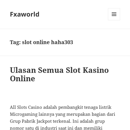
Fxaworld
MENU
AND
WIDGETS
Tag:
slot online haha303
Ulasan Semua Slot Kasino
Online
All Slots Casino adalah pembangkit tenaga listrik
Microgaming lainnya yang merupakan bagian dari
Grup Pabrik Jackpot terkenal. Ini adalah grup
nomor satu di industri saat ini dan memiliki