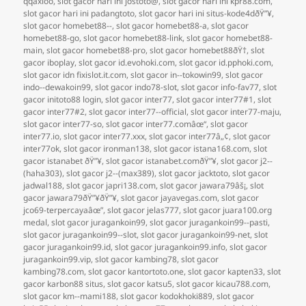
qqaxioo
,
slot gacor hari ini jostoto@
,
slot gacor hari ini kpr88.com
,
slot gacor hari ini padangtoto
,
slot gacor hari ini situs-kode4dðŸ”¥
,
slot gacor homebet88--
,
slot gacor homebet88-a
,
slot gacor
homebet88-go
,
slot gacor homebet88-link
,
slot gacor homebet88-
main
,
slot gacor homebet88-pro
,
slot gacor homebet88ðŸ†
,
slot
gacor iboplay
,
slot gacor id.evohoki.com
,
slot gacor id.pphoki.com
,
slot gacor idn fixislot.it.com
,
slot gacor in--tokowin99
,
slot gacor
indo--dewakoin99
,
slot gacor indo78-slot
,
slot gacor info-fav77
,
slot
gacor initoto88 login
,
slot gacor inter77
,
slot gacor inter77#1
,
slot
gacor inter77#2
,
slot gacor inter77--official
,
slot gacor inter77-maju
,
slot gacor inter77-so
,
slot gacor inter77.comâœ“
,
slot gacor
inter77.io
,
slot gacor inter77.xxx
,
slot gacor inter77â„¢
,
slot gacor
inter77ok
,
slot gacor ironman138
,
slot gacor istana168.com
,
slot
gacor istanabet ðŸ”¥
,
slot gacor istanabet.comðŸ”¥
,
slot gacor j2--
(haha303)
,
slot gacor j2--(max389)
,
slot gacor jacktoto
,
slot gacor
jadwal188
,
slot gacor japri138.com
,
slot gacor jawara79âš¡
,
slot
gacor jawara79ðŸ”¥ðŸ”¥
,
slot gacor jayavegas.com
,
slot gacor
jco69-terpercayaâœ”
,
slot gacor jelas777
,
slot gacor juara100.org
medal
,
slot gacor juragankoin99
,
slot gacor juragankoin99--pasti
,
slot gacor juragankoin99--slot
,
slot gacor juragankoin99-net
,
slot
gacor juragankoin99.id
,
slot gacor juragankoin99.info
,
slot gacor
juragankoin99.vip
,
slot gacor kambing78
,
slot gacor
kambing78.com
,
slot gacor kantortoto.one
,
slot gacor kapten33
,
slot
gacor karbon88 situs
,
slot gacor katsu5
,
slot gacor kicau788.com
,
slot gacor km--mami188
,
slot gacor kodokhoki889
,
slot gacor