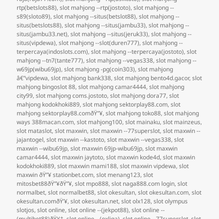
rtp(betslots88)
,
slot mahjong --rtp(jostoto)
,
slot mahjong --
s89(sloto89)
,
slot mahjong --situs(betslot88)
,
slot mahjong --
situs(betslots88)
,
slot mahjong --situs(jambu33)
,
slot mahjong --
situs(jambu33.net)
,
slot mahjong --situs(jeruk33)
,
slot mahjong --
situs(vipdewa)
,
slot mahjong --slot(duren777)
,
slot mahjong --
terpercaya(indoslots.com)
,
slot mahjong --terpercaya(jostoto)
,
slot
mahjong --tn7(tante777)
,
slot mahjong --vegas338
,
slot mahjong --
w69jp(wibu69jp)
,
slot mahjong -pg(coin303)
,
slot mahjong
â€”vipdewa
,
slot mahjong bank338
,
slot mahjong bento4d.gacor
,
slot
mahjong bingoslot 88
,
slot mahjong camar4444
,
slot mahjong
city99
,
slot mahjong coms.jostoto
,
slot mahjong dora77
,
slot
mahjong kodokhoki889
,
slot mahjong sektorplay88.com
,
slot
mahjong sektorplay88.comðŸ”¥
,
slot mahjong toko88
,
slot mahjong
ways 388macan.com
,
slot mahjong100
,
slot mainaku
,
slot mainzeus
,
slot mataslot
,
slot maxwin
,
slot maxwin --77superslot
,
slot maxwin --
jajantogel
,
slot maxwin --kastoto
,
slot maxwin --vegas338
,
slot
maxwin --wibu69jp
,
slot maxwin 69jp-wibu69jp
,
slot maxwin
camar4444
,
slot maxwin jaytoto
,
slot maxwin kode4d
,
slot maxwin
kodokhoki889
,
slot maxwin mami188
,
slot maxwin vipdewa
,
slot
maxwin ðŸ”¥ stationbet.com
,
slot menang123
,
slot
mitosbet88ðŸ”¥ðŸ”¥
,
slot mpo888
,
slot naga888.com login
,
slot
normalbet
,
slot normalbet88
,
slot okesultan
,
slot okesultan.com
,
slot
okesultan.comðŸ’¥
,
slot okesultan.net
,
slot olx128
,
slot olympus
slotjos
,
slot online
,
slot online --(jekpot88)
,
slot online --
(multibet88)ðŸ¥‡
,
slot online --(oxliga)
,
slot online --77superslot
,
slot