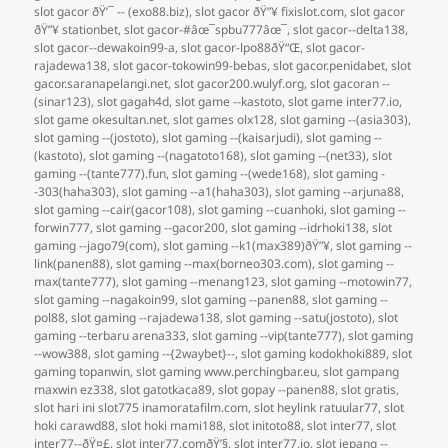
slot gacor ðŸ’¯ -- (exo88.biz)
,
slot gacor ðŸ”¥ fixislot.com
,
slot gacor
ðŸ”¥ stationbet
,
slot gacor-#âœ¯spbu777âœ¯
,
slot gacor--delta138
,
slot gacor--dewakoin99-a
,
slot gacor-lpo88ðŸ“Œ
,
slot gacor-
rajadewa138
,
slot gacor-tokowin99-bebas
,
slot gacor.penidabet
,
slot
gacor.saranapelangi.net
,
slot gacor200.wulyf.org
,
slot gacoran --
(sinar123)
,
slot gagah4d
,
slot game --kastoto
,
slot game inter77.io
,
slot game okesultan.net
,
slot games olx128
,
slot gaming --(asia303)
,
slot gaming --(jostoto)
,
slot gaming --(kaisarjudi)
,
slot gaming --
(kastoto)
,
slot gaming --(nagatoto168)
,
slot gaming --(net33)
,
slot
gaming --(tante777).fun
,
slot gaming --(wede168)
,
slot gaming -
-303(haha303)
,
slot gaming --a1(haha303)
,
slot gaming --arjuna88
,
slot gaming --cair(gacor108)
,
slot gaming --cuanhoki
,
slot gaming --
forwin777
,
slot gaming --gacor200
,
slot gaming --idrhoki138
,
slot
gaming --jago79(com)
,
slot gaming --k1(max389)ðŸ”¥
,
slot gaming --
link(panen88)
,
slot gaming --max(borneo303.com)
,
slot gaming --
max(tante777)
,
slot gaming --menang123
,
slot gaming --motowin77
,
slot gaming --nagakoin99
,
slot gaming --panen88
,
slot gaming --
pol88
,
slot gaming --rajadewa138
,
slot gaming --satu(jostoto)
,
slot
gaming --terbaru arena333
,
slot gaming --vip(tante777)
,
slot gaming
--wow388
,
slot gaming --{2waybet}--
,
slot gaming kodokhoki889
,
slot
gaming topanwin
,
slot gaming www.perchingbar.eu
,
slot gampang
maxwin ez338
,
slot gatotkaca89
,
slot gopay --panen88
,
slot gratis
,
slot hari ini slot775 inamoratafilm.com
,
slot heylink ratuular77
,
slot
hoki carawd88
,
slot hoki mami188
,
slot initoto88
,
slot inter77
,
slot
inter77--ðŸ¤£
,
slot inter77.comðŸ’§
,
slot inter77.io
,
slot jepang --