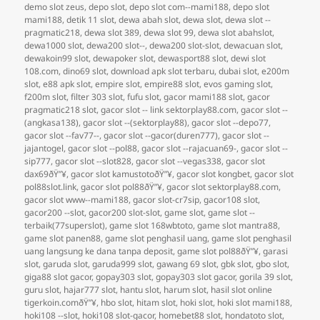
demo slot zeus
,
depo slot
,
depo slot com--mami188
,
depo slot
mami188
,
detik 11 slot
,
dewa abah slot
,
dewa slot
,
dewa slot --
pragmatic218
,
dewa slot 389
,
dewa slot 99
,
dewa slot abahslot
,
dewa1000 slot
,
dewa200 slot--
,
dewa200 slot-slot
,
dewacuan slot
,
dewakoin99 slot
,
dewapoker slot
,
dewasport88 slot
,
dewi slot
108.com
,
dino69 slot
,
download apk slot terbaru
,
dubai slot
,
e200m
slot
,
e88 apk slot
,
empire slot
,
empire88 slot
,
evos gaming slot
,
f200m slot
,
filter 303 slot
,
fufu slot
,
gacor mami188 slot
,
gacor
pragmatic218 slot
,
gacor slot -- link sektorplay88.com
,
gacor slot --
(angkasa138)
,
gacor slot --(sektorplay88)
,
gacor slot --depo77
,
gacor slot --fav77--
,
gacor slot --gacor(duren777)
,
gacor slot --
jajantogel
,
gacor slot --pol88
,
gacor slot --rajacuan69-
,
gacor slot --
sip777
,
gacor slot --slot828
,
gacor slot --vegas338
,
gacor slot
dax69ðŸ”¥
,
gacor slot kamustotoðŸ”¥
,
gacor slot kongbet
,
gacor slot
pol88slot.link
,
gacor slot pol88ðŸ”¥
,
gacor slot sektorplay88.com
,
gacor slot www--mami188
,
gacor slot-cr7sip
,
gacor108 slot
,
gacor200 --slot
,
gacor200 slot-slot
,
game slot
,
game slot --
terbaik(77superslot)
,
game slot 168wbtoto
,
game slot mantra88
,
game slot panen88
,
game slot penghasil uang
,
game slot penghasil
uang langsung ke dana tanpa deposit
,
game slot pol88ðŸ”¥
,
garasi
slot
,
garuda slot
,
garuda999 slot
,
gawang 69 slot
,
gbk slot
,
gbo slot
,
giga88 slot gacor
,
gopay303 slot
,
gopay303 slot gacor
,
gorila 39 slot
,
guru slot
,
hajar777 slot
,
hantu slot
,
harum slot
,
hasil slot online
tigerkoin.comðŸ”¥
,
hbo slot
,
hitam slot
,
hoki slot
,
hoki slot mami188
,
hoki108 --slot
,
hoki108 slot-gacor
,
homebet88 slot
,
hondatoto slot
,