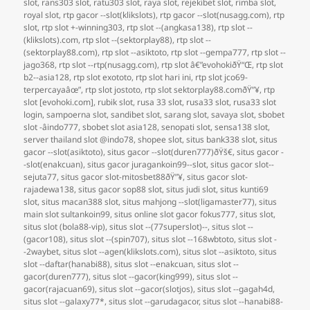
slot
,
rans303 slot
,
ratu303 slot
,
raya slot
,
rejekibet slot
,
rimba slot
,
royal slot
,
rtp gacor --slot(klikslots)
,
rtp gacor --slot(nusagg.com)
,
rtp
slot
,
rtp slot +-winning303
,
rtp slot --(angkasa138)
,
rtp slot --
(klikslots).com
,
rtp slot --(sektorplay88)
,
rtp slot --
(sektorplay88.com)
,
rtp slot --asiktoto
,
rtp slot --gempa777
,
rtp slot --
jago368
,
rtp slot --rtp(nusagg.com)
,
rtp slot â€”evohokiðŸ“Œ
,
rtp slot
b2--asia128
,
rtp slot exototo
,
rtp slot hari ini
,
rtp slot jco69-
terpercayaâœ”
,
rtp slot jostoto
,
rtp slot sektorplay88.comðŸ”¥
,
rtp
slot [evohoki.com]
,
rubik slot
,
rusa 33 slot
,
rusa33 slot
,
rusa33 slot
login
,
sampoerna slot
,
sandibet slot
,
sarang slot
,
savaya slot
,
sbobet
slot -â­indo777
,
sbobet slot asia128
,
senopati slot
,
sensa138 slot
,
server thailand slot @indo78
,
shopee slot
,
situs bank338 slot
,
situs
gacor --slot(asiktoto)
,
situs gacor --slot(duren777)ðŸš€
,
situs gacor -
-slot(enakcuan)
,
situs gacor juragankoin99--slot
,
situs gacor slot--
sejuta77
,
situs gacor slot-mitosbet88ðŸ”¥
,
situs gacor slot-
rajadewa138
,
situs gacor sop88 slot
,
situs judi slot
,
situs kunti69
slot
,
situs macan388 slot
,
situs mahjong --slot(ligamaster77)
,
situs
main slot sultankoin99
,
situs online slot gacor fokus777
,
situs slot
,
situs slot (bola88-vip)
,
situs slot --(77superslot)--
,
situs slot --
(gacor108)
,
situs slot --(spin707)
,
situs slot --168wbtoto
,
situs slot -
-2waybet
,
situs slot --agen(klikslots.com)
,
situs slot --asiktoto
,
situs
slot --daftar(hanabi88)
,
situs slot --enakcuan
,
situs slot --
gacor(duren777)
,
situs slot --gacor(king999)
,
situs slot --
gacor(rajacuan69)
,
situs slot --gacor(slotjos)
,
situs slot --gagah4d
,
situs slot --galaxy77*
,
situs slot --garudagacor
,
situs slot --hanabi88-