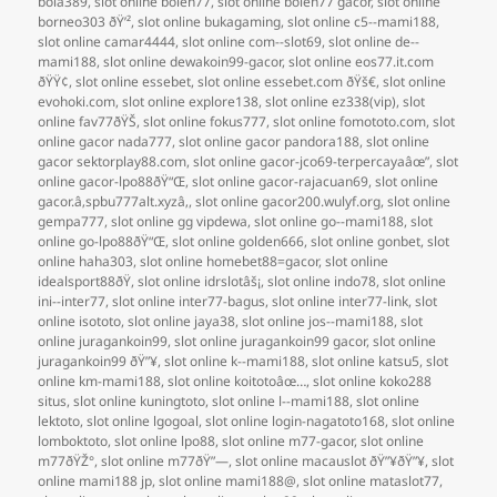
bola389
,
slot online boleh77
,
slot online boleh77 gacor
,
slot online
borneo303 ðŸ’²
,
slot online bukagaming
,
slot online c5--mami188
,
slot online camar4444
,
slot online com--slot69
,
slot online de--
mami188
,
slot online dewakoin99-gacor
,
slot online eos77.it.com
ðŸŸ¢
,
slot online essebet
,
slot online essebet.com ðŸš€
,
slot online
evohoki.com
,
slot online explore138
,
slot online ez338(vip)
,
slot
online fav77ðŸŠ
,
slot online fokus777
,
slot online fomototo.com
,
slot
online gacor nada777
,
slot online gacor pandora188
,
slot online
gacor sektorplay88.com
,
slot online gacor-jco69-terpercayaâœ”
,
slot
online gacor-lpo88ðŸ“Œ
,
slot online gacor-rajacuan69
,
slot online
gacor.â‚spbu777alt.xyzâ‚
,
slot online gacor200.wulyf.org
,
slot online
gempa777
,
slot online gg vipdewa
,
slot online go--mami188
,
slot
online go-lpo88ðŸ“Œ
,
slot online golden666
,
slot online gonbet
,
slot
online haha303
,
slot online homebet88=gacor
,
slot online
idealsport88ðŸ
,
slot online idrslotâš¡
,
slot online indo78
,
slot online
ini--inter77
,
slot online inter77-bagus
,
slot online inter77-link
,
slot
online isototo
,
slot online jaya38
,
slot online jos--mami188
,
slot
online juragankoin99
,
slot online juragankoin99 gacor
,
slot online
juragankoin99 ðŸ”¥
,
slot online k--mami188
,
slot online katsu5
,
slot
online km-mami188
,
slot online koitotoâœ…
,
slot online koko288
situs
,
slot online kuningtoto
,
slot online l--mami188
,
slot online
lektoto
,
slot online lgogoal
,
slot online login-nagatoto168
,
slot online
lomboktoto
,
slot online lpo88
,
slot online m77-gacor
,
slot online
m77ðŸŽ°
,
slot online m77ðŸ”—
,
slot online macauslot ðŸ”¥ðŸ”¥
,
slot
online mami188 jp
,
slot online mami188@
,
slot online mataslot77
,