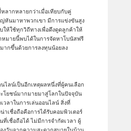
หลากหลายกว่าเมื่อเทียบกับคู่
หญ่หันมาหาพวกเขา มีการแข่งขันสูง
้ใช้ทุกวิถีทางเพื่อดึงดูดลูกค้าให้
ลุเป้าหมายนี้พบได้ในการจัดหาโบนัสฟรี
ได้มากขึ้นด้วยการลงทุนน้อยลง
น์เป็นอีกเหตุผลหนึ่งที่ผู้คนเลือก
ระโยชน์มากมายมาสู่โลกในปัจจุบัน
วลาในการเล่นออนไลน์ สิ่งที่
่าเชื่อถือคือการได้รับคอมพิวเตอร์
ี่เชื่อถือได้ ไม่มีการจำกัดเวลา ผู้
าของวันจากความสะดวกสบายในบ้าน