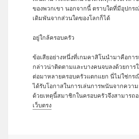
ของพวกเขา นอกจากนี้ ตราบใดที่มีอุปกรณ์ท
เดิมพันจากส่วนใดของโลกก็ได้
อยู่ใกล้ครอบครัว
ข้อเสียอย่างหนึ่งที่เกมคาสิโนนำมาคือก
กล่าวน่าติดตามและบางคนจบลงด้วยการใ
ต่อมาหลายครอบครัวแตกแยก นี่ไม่ใช่กรณีเม
ได้รับโอกาสในการเล่นการพนันจากคว
ด้วยเหตุนี้สมาชิกในครอบครัวจึงสามารถอย
เว็บตรง