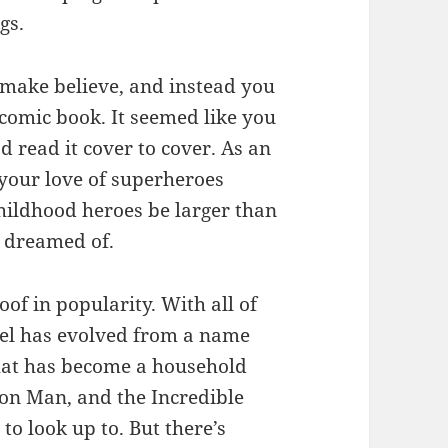
gs.
 make believe, and instead you
comic book. It seemed like you
d read it cover to cover. As an
 your love of superheroes
hildhood heroes be larger than
r dreamed of.
of in popularity. With all of
vel has evolved from a name
hat has become a household
on Man, and the Incredible
to look up to. But there’s