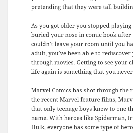
pretending that they were tall buildin
As you got older you stopped playing
buried your nose in comic book after 
couldn’t leave your room until you ha
adult, you’ve been able to rediscover
through movies. Getting to see your c
life again is something that you neve
Marvel Comics has shot through the ro
the recent Marvel feature films, Mar
that only teenage boys knew to one t
name. With heroes like Spiderman, Ir
Hulk, everyone has some type of hero 