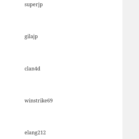
superjp
gilajp
clan4d
winstrike69
elang212