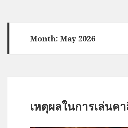
Month:
May 2026
เหตุผลในการเล่นคา