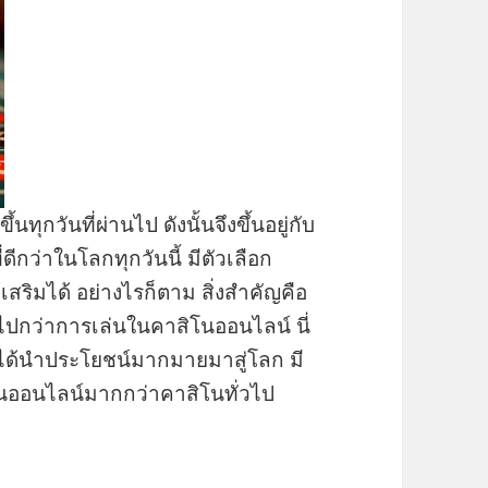
นทุกวันที่ผ่านไป ดังนั้นจึงขึ้นอยู่กับ
ี่ดีกว่าในโลกทุกวันนี้ มีตัวเลือก
สริมได้ อย่างไรก็ตาม สิ่งสำคัญคือ
้ดีไปกว่าการเล่นในคาสิโนออนไลน์ นี่
ได้นำประโยชน์มากมายมาสู่โลก มี
โนออนไลน์มากกว่าคาสิโนทั่วไป