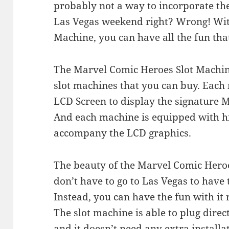
probably not a way to incorporate the
Las Vegas weekend right? Wrong! Wit
Machine, you can have all the fun tha
The Marvel Comic Heroes Slot Machine
slot machines that you can buy. Each 
LCD Screen to display the signature M
And each machine is equipped with hi
accompany the LCD graphics.
The beauty of the Marvel Comic Heroe
don’t have to go to Las Vegas to have 
Instead, you can have the fun with it
The slot machine is able to plug direct
and it doesn’t need any extra installa