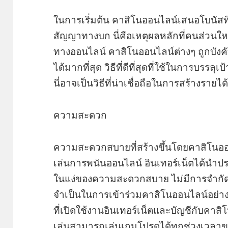
ในการเริ่มต้น คาสิโนออนไลน์เสนอโบนัสที่
สัญญาทางบก นี่คือเหตุผลหลักที่คนส่วนใ
ทางออนไลน์ คาสิโนออนไลน์ต่างๆ ถูกบังคับให
ได้มากที่สุด วิธีที่ดีที่สุดที่ใช้ในการบรร
นี่อาจเป็นวิธีที่น่าเชื่อถือในการสร้างราย
ความสะดวก
ความสะดวกสบายที่สร้างขึ้นโดยคาสิโนออนไล
เล่นการพนันออนไลน์ อินเทอร์เน็ตได้นำป
ในแง่ของความสะดวกสบาย ไม่มีการจำกัดเ
จำเป็นในการเข้าร่วมคาสิโนออนไลน์อย่างน
ที่เปิดใช้งานอินเทอร์เน็ตและบัญชีกับคาสิโนท
เล่นสามารถเล่นเกมโปรดได้ทุกช่วงเวล