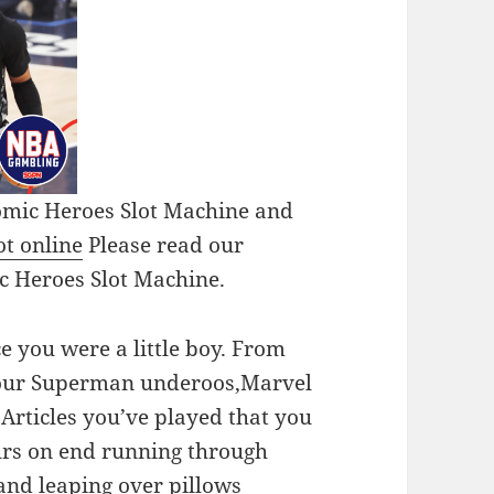
omic Heroes Slot Machine and
ot online
Please read our
c Heroes Slot Machine.
e you were a little boy. From
our Superman underoos,Marvel
rticles you’ve played that you
urs on end running through
and leaping over pillows