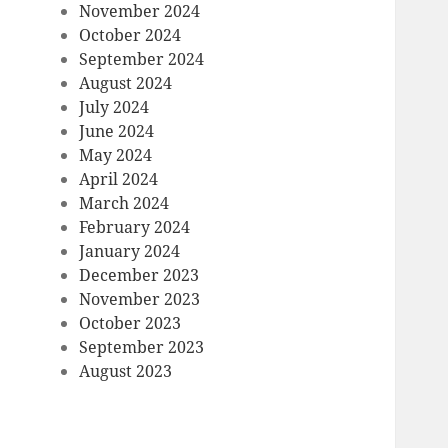
November 2024
October 2024
September 2024
August 2024
July 2024
June 2024
May 2024
April 2024
March 2024
February 2024
January 2024
December 2023
November 2023
October 2023
September 2023
August 2023