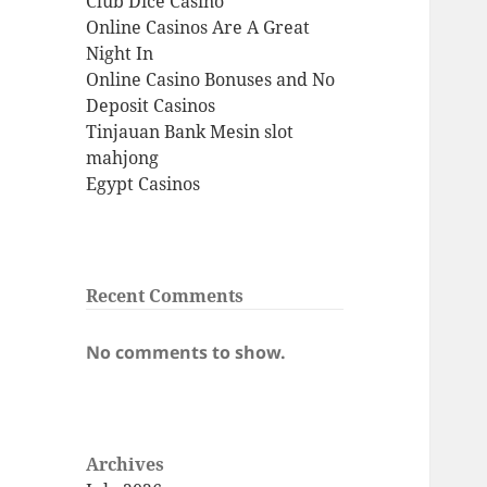
Club Dice Casino
Online Casinos Are A Great
Night In
Online Casino Bonuses and No
Deposit Casinos
Tinjauan Bank Mesin slot
mahjong
Egypt Casinos
Recent Comments
No comments to show.
Archives