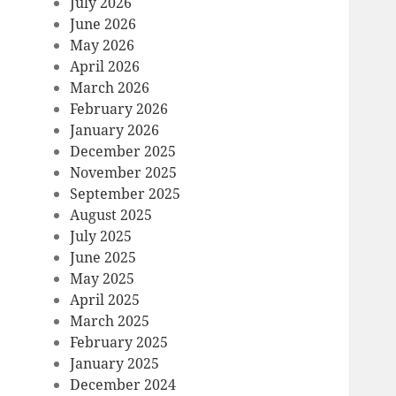
July 2026
June 2026
May 2026
April 2026
March 2026
February 2026
January 2026
December 2025
November 2025
September 2025
August 2025
July 2025
June 2025
May 2025
April 2025
March 2025
February 2025
January 2025
December 2024