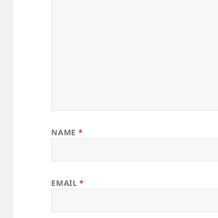
NAME
*
EMAIL
*