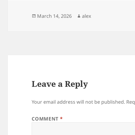
Posted
Author
March 14, 2026
alex
on
Leave a Reply
Your email address will not be published.
Req
COMMENT
*