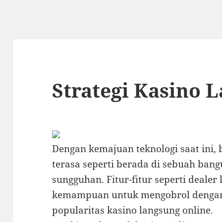
Strategi Kasino 
Dengan kemajuan teknologi saat ini, 
terasa seperti berada di sebuah ban
sungguhan. Fitur-fitur seperti dealer
kemampuan untuk mengobrol dengan
popularitas kasino langsung online.