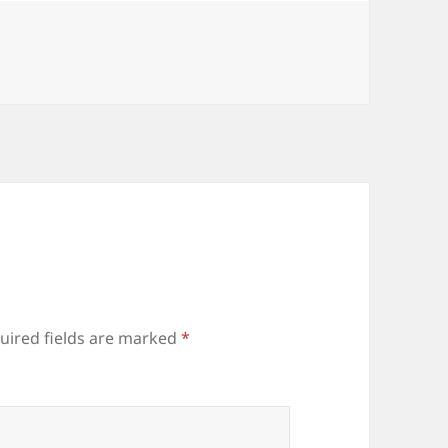
uired fields are marked
*