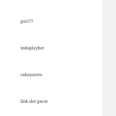
gori77
indoplaybet
cahayatoto
link slot gacor