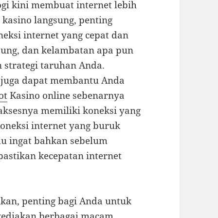
ogi kini membuat internet lebih
kasino langsung, penting
eksi internet yang cepat dan
gsung, dan kelambatan apa pun
strategi taruhan Anda.
il juga dapat membantu Anda
ot
Kasino online sebenarnya
aksesnya memiliki koneksi yang
oneksi internet yang buruk
lu ingat bahkan sebelum
pastikan kecepatan internet
an, penting bagi Anda untuk
yediakan berbagai macam