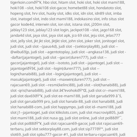
tigerkoin.comðŸ”¥
,
hbo slot
,
hitam slot
,
hoki slot
,
hoki slot mami188
,
hoki108 --slot
,
hoki108 slot-gacor
,
homebet88 slot
,
hondatoto slot
,
hopeng slot
,
hrv slot
,
husky slot
,
idks slot
,
idn slot
,
idn89 slot
,
imba
slot
,
inatogel slot
,
indo slot mami188
,
indokasino slot
,
info situs slot
gacor kode4d
,
interwin slot
,
ion slot
,
istana slot
,
j200m slot
,
jablay123 slot
,
jablay123 slot login
,
jackpot108 --slot
,
jago168 slot
,
janda4d slot
,
jaya slot
,
jaya slot apk
,
jco 69 slot
,
jeju slot
,
jelas777
slot
,
jelly slot
,
jkt jkt slot
,
jktjkt slot
,
john slot
,
joker slot
,
jonitogel slot
,
judi slot
,
judi slot --(paus4d)
,
judi slot --(sektorplay88)
,
judi slot --
@wibu69jp
,
judi slot --agentotoplay
,
judi slot --angkasa138
,
judi slot -
-daftar(jajantogel)
,
judi slot --gacor(duren777)
,
judi slot --
gacor(jajantogel)
,
judi slot --isototo
,
judi slot --jajantogel
,
judi slot --
jajantogelðŸš€
,
judi slot --login(duren777)
,
judi slot --
login(hanabi88)
,
judi slot --login(jajantogel)
,
judi slot --
masuk(jajantogel)
,
judi slot --maxwin(duren777)
,
judi slot --
rajacuan69
,
judi slot --resmi(kelinci88)
,
judi slot --slot(hanabi88)
,
judi
slot -qris(hanabi88)
,
judi slot â€”evohokiðŸ“Œ
,
judi slot cr--mami188
,
judi slot dax69ðŸ”¥
,
judi slot ee-mami188
,
judi slot garuda999 âˆš
,
judi slot garuda999 pro
,
judi slot hanabi-88
,
judi slot hanabi88
,
judi
slot hanabi88-com
,
judi slot happympo
,
judi slot id--mami188
,
judi
slot j1--jajantogel
,
judi slot klikslots.com
,
judi slot macrovip805
,
judi
slot mami188
,
judi slot nusa gg
,
judi slot online
,
judi slot pol88ðŸ’¯
,
judi slot pol88ðŸ”¥
,
judi slot rajacuan69-gacor
,
judi slot rajacuan69-
terbaru
,
judi slot sektorplay88.com
,
judi slot sip777ðŸ’°
,
judi slot
slot69
,
judi slot spbu777-gacor-#1
,
judi slot terbaru-rajacuan69
,
judi