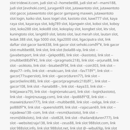
slot tridewi.it.com
,
judi slot v2--homebet88
,
judi slot w1--mami188
,
judi slot [evohoki.com]
,
juragan69 slot
,
jutawantoto slot
,
jutawantoto
slot gacor
,
jutawantoto slot gacor gampang maxwin
,
jutawantoto
slot login
,
kaiko slot
,
kaos togel slot
,
kastoto slot
,
kawi777 slot
,
kaya
raya slot
,
kayaraya slot
,
kdg789 slot
,
kijangwin slot
,
koboi slot
,
koboy
slot
,
koko288 slot
,
koko88 slot
,
kokoplay slot
,
kongbet slot
,
ktv slot
,
kuningtoto slot
,
langit69 slot
,
latoto slot
,
laut merah slot
,
lautan slot
,
ledak 388 slot
,
liga 5000 slot
,
liga2000 slot
,
ligaciputra slot
,
link
daftar slot gacor bank338
,
link gacor slot sehoki.comðŸ”¥
,
link gacor
slot-multibet88
,
link slot
,
link slot (bola88-vip
,
link slot --
(javabetsport
,
link slot --(jekpot88)
,
link slot --(kastoto)
,
link slot --
(multibet88)ðŸ¥‡
,
link slot --(pragmatic218)
,
link slot --arjuna88
,
link
slot --asiktoto
,
link slot --bisabetðŸš€
,
link slot --coin303
,
link slot --
depo77--info
,
link slot --enakcuan
,
link slot --fav77ðŸ’°
,
link slot --
gacor(77superslot)
,
link slot --gacor(duren77)
,
link slot --
gacor(kelinci88)
,
link slot --gacor(pragmatic218)ðŸ¦
,
link slot --
gacor108
,
link slot --hanabi88--
,
link slot --kaya33
,
link slot --
link(jawara79)
,
link slot --login(enakcuan)
,
link slot --login(kastoto)
,
link slot --login(nusagg.com)
,
link slot --lpo88ðŸ“Œ
,
link slot --
maxwin(duren777)
,
link slot --multibet88
,
link slot --oxliga
,
link slot --
pol88ðŸ”¥
,
link slot --queenslot99
,
link slot --rajacuan69
,
link slot --
rajadewa138--com
,
link slot --resmi(kastoto)
,
link slot --
resmi(klikslots)
,
link slot --slot828
,
link slot --thailand(duren777)
,
link
slot --website(raja138
,
link slot --zeus88
,
link slot 988slot.com
,
link
slot 988slot.info
,
link slot 988slot.net
,
link slot @--wibu69jp
,
link slot