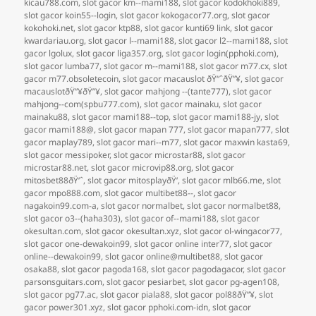
kicau788.com
,
slot gacor km--mami188
,
slot gacor kodokhoki889
,
slot gacor koin55--login
,
slot gacor kokogacor77.org
,
slot gacor
kokohoki.net
,
slot gacor ktp88
,
slot gacor kunti69 link
,
slot gacor
kwardariau.org
,
slot gacor l--mami188
,
slot gacor l2--mami188
,
slot
gacor lgolux
,
slot gacor liga357.org
,
slot gacor login(pphoki.com)
,
slot gacor lumba77
,
slot gacor m--mami188
,
slot gacor m77.cx
,
slot
gacor m77.obsoletecoin
,
slot gacor macauslot ðŸ“ˆðŸ”¥
,
slot gacor
macauslotðŸ”¥ðŸ”¥
,
slot gacor mahjong --(tante777)
,
slot gacor
mahjong--com(spbu777.com)
,
slot gacor mainaku
,
slot gacor
mainaku88
,
slot gacor mami188--top
,
slot gacor mami188-jy
,
slot
gacor mami188@
,
slot gacor mapan 777
,
slot gacor mapan777
,
slot
gacor maplay789
,
slot gacor mari--m77
,
slot gacor maxwin kasta69
,
slot gacor messipoker
,
slot gacor microstar88
,
slot gacor
microstar88.net
,
slot gacor microvip88.org
,
slot gacor
mitosbet88ðŸ‘ˆ
,
slot gacor mitosplayðŸ‘
,
slot gacor mlb66.me
,
slot
gacor mpo888.com
,
slot gacor multibet88--
,
slot gacor
nagakoin99.com-a
,
slot gacor normalbet
,
slot gacor normalbet88
,
slot gacor o3--(haha303)
,
slot gacor of--mami188
,
slot gacor
okesultan.com
,
slot gacor okesultan.xyz
,
slot gacor ol-wingacor77
,
slot gacor one-dewakoin99
,
slot gacor online inter77
,
slot gacor
online--dewakoin99
,
slot gacor online@multibet88
,
slot gacor
osaka88
,
slot gacor pagoda168
,
slot gacor pagodagacor
,
slot gacor
parsonsguitars.com
,
slot gacor pesiarbet
,
slot gacor pg-agen108
,
slot gacor pg77.ac
,
slot gacor piala88
,
slot gacor pol88ðŸ”¥
,
slot
gacor power301.xyz
,
slot gacor pphoki.com-idn
,
slot gacor