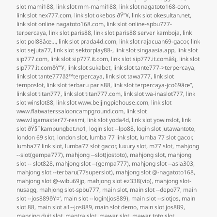
slot mami188
,
link slot mm-mami188
,
link slot nagatoto168-com
,
link slot nex777.com
,
link slot okebos ðŸ”¥
,
link slot okesultan.net
,
link slot online nagatoto168.com
,
link slot online-spbu777-
terpercaya
,
link slot paris88
,
link slot paris88 server kamboja
,
link
slot pol88âœ…
,
link slot prada4d.com
,
link slot rajacuan69-gacor
,
link
slot sejuta77
,
link slot sektorplay88-
,
link slot singaasia.app
,
link slot
sip777.com
,
link slot sip777.it.com
,
link slot sip777.it.comâš¡
,
link slot
sip777.it.comðŸ”¥
,
link slot sukabet
,
link slot tante777->terpercaya
,
link slot tante777âž™terpercaya
,
link slot tawa777
,
link slot
temposlot
,
link slot terbaru paris88
,
link slot terpercaya-jco69âœ”
,
link slot titan777
,
link slot titan777.com
,
link slot wa-inaslot777
,
link
slot winslot88
,
link slot www.beijingpiehouse.com
,
link slot
www.flatwaterssalooncampground.com
,
link slot
www.ligamaster77-resmi
,
link slot yoda4d
,
link slot yowinslot
,
link
slot ðŸ§¨kampungbet.no1
,
login slot --lpo88
,
login slot jutawantoto
,
london 69 slot
,
london slot
,
lumba 77 link slot
,
lumba 77 slot gacor
,
lumba77 link slot
,
lumba77 slot gacor
,
luxury slot
,
m77 slot
,
mahjong
--slot(gempa777)
,
mahjong --slot(jostoto)
,
mahjong slot
,
mahjong
slot -- slot828
,
mahjong slot --(gempa777)
,
mahjong slot --asia303
,
mahjong slot --terbaru(77superslot)
,
mahjong slot @-nagatoto168
,
mahjong slot @-wibu69jp
,
mahjong slot ez338(vip)
,
mahjong slot-
nusagg
,
mahjong slot-spbu777
,
main slot
,
main slot --depo77
,
main
slot --jos889ðŸ¤‘
,
main slot --login(jos889)
,
main slot --slotjos
,
main
slot 88
,
main slot a1--jos889
,
main slot demo
,
main slot jos889
,
mancing duit slot
,
mantra slot
,
mawar slot
,
mawar toto slot
,