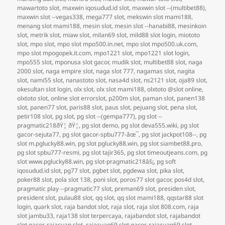
mawartoto slot
,
maxwin iqosudud.id slot
,
maxwin slot --(multibet88)
,
maxwin slot --vegas338
,
mega777 slot
,
mekswin slot mami188
,
menang slot mami188
,
mesin slot
,
mesin slot --hanabi88
,
mesinkoin
slot
,
metrik slot
,
miaw slot
,
milan69 slot
,
mild88 slot login
,
miototo
slot
,
mpo slot
,
mpo slot mpo500.in.net
,
mpo slot mpo500.uk.com
,
mpo slot mpogopek.it.com
,
mpo1221 slot
,
mpo1221 slot login
,
mpo555 slot
,
mponusa slot gacor
,
mudik slot
,
multibet88 slot
,
naga
2000 slot
,
naga empire slot
,
naga slot 777
,
nagamas slot
,
nagita
slot
,
nami55 slot
,
nanastoto slot
,
nasa4d slot
,
ns2121 slot
,
oja89 slot
,
okesultan slot login
,
olx slot
,
olx slot mami188
,
olxtoto @slot online
,
olxtoto slot
,
online slot errorslot
,
p200m slot
,
paman slot
,
panen138
slot
,
panen77 slot
,
paris88 slot
,
paus slot
,
pejuang slot
,
pena slot
,
petir108 slot
,
pg slot
,
pg slot --(gempa777)
,
pg slot --
pragmatic218ðŸ¦ ðŸ¦
,
pg slot demo
,
pg slot deva555.wiki
,
pg slot
gacor-sejuta77
,
pg slot gacor-spbu777-âœ¯
,
pg slot jackpot108--
,
pg
slot m.pglucky88.win
,
pg slot pglucky88.win
,
pg slot siambet88.pro
,
pg slot spbu777-resmi
,
pg slot tajir365
,
pg slot timeoutjeans.com
,
pg
slot www.pglucky88.win
,
pg slot-pragmatic218âš¡
,
pg soft
iqosudud.id slot
,
pg77 slot
,
pgbet slot
,
pgdewa slot
,
pika slot
,
poker88 slot
,
pola slot 138
,
poni slot
,
poros77 slot gacor
,
pos4d slot
,
pragmatic play --pragmatic77 slot
,
preman69 slot
,
presiden slot
,
president slot
,
pulau88 slot
,
qq slot
,
qq slot mami188
,
qqstar88 slot
login
,
quark slot
,
raja bandot slot
,
raja slot
,
raja slot 808.com
,
raja
slot jambu33
,
raja138 slot terpercaya
,
rajabandot slot
,
rajabandot
slot gacor
,
rajacuan slot
,
rajacuan69 slot gacor
,
rajacuan69 slot