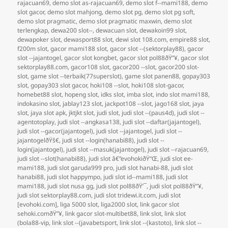
rajacuan69
,
demo slot as-rajacuan69
,
demo slot f--mami188
,
demo
slot gacor
,
demo slot mahjong
,
demo slot pg
,
demo slot pg soft
,
demo slot pragmatic
,
demo slot pragmatic maxwin
,
demo slot
terlengkap
,
dewa200 slot--
,
dewacuan slot
,
dewakoin99 slot
,
dewapoker slot
,
dewasport88 slot
,
dewi slot 108.com
,
empire88 slot
,
f200m slot
,
gacor mami188 slot
,
gacor slot --(sektorplay88)
,
gacor
slot --jajantogel
,
gacor slot kongbet
,
gacor slot pol88ðŸ”¥
,
gacor slot
sektorplay88.com
,
gacor108 slot
,
gacor200 --slot
,
gacor200 slot-
slot
,
game slot --terbaik(77superslot)
,
game slot panen88
,
gopay303
slot
,
gopay303 slot gacor
,
hoki108 --slot
,
hoki108 slot-gacor
,
homebet88 slot
,
hopeng slot
,
idks slot
,
imba slot
,
indo slot mami188
,
indokasino slot
,
jablay123 slot
,
jackpot108 --slot
,
jago168 slot
,
jaya
slot
,
jaya slot apk
,
jktjkt slot
,
judi slot
,
judi slot --(paus4d)
,
judi slot --
agentotoplay
,
judi slot --angkasa138
,
judi slot --daftar(jajantogel)
,
judi slot --gacor(jajantogel)
,
judi slot --jajantogel
,
judi slot --
jajantogelðŸš€
,
judi slot --login(hanabi88)
,
judi slot --
login(jajantogel)
,
judi slot --masuk(jajantogel)
,
judi slot --rajacuan69
,
judi slot --slot(hanabi88)
,
judi slot â€”evohokiðŸ“Œ
,
judi slot ee-
mami188
,
judi slot garuda999 pro
,
judi slot hanabi-88
,
judi slot
hanabi88
,
judi slot happympo
,
judi slot id--mami188
,
judi slot
mami188
,
judi slot nusa gg
,
judi slot pol88ðŸ’¯
,
judi slot pol88ðŸ”¥
,
judi slot sektorplay88.com
,
judi slot tridewi.it.com
,
judi slot
[evohoki.com]
,
liga 5000 slot
,
liga2000 slot
,
link gacor slot
sehoki.comðŸ”¥
,
link gacor slot-multibet88
,
link slot
,
link slot
(bola88-vip
,
link slot --(javabetsport
,
link slot --(kastoto)
,
link slot --