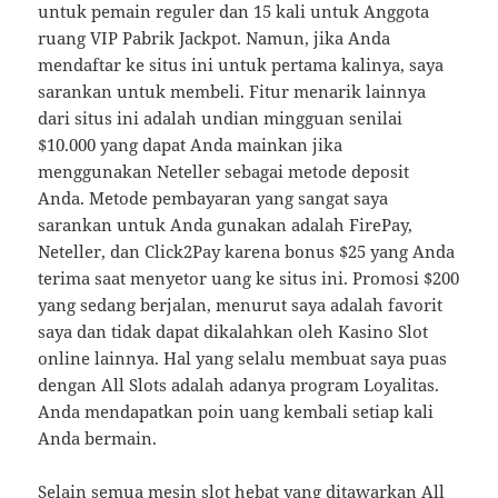
untuk pemain reguler dan 15 kali untuk Anggota
ruang VIP Pabrik Jackpot. Namun, jika Anda
mendaftar ke situs ini untuk pertama kalinya, saya
sarankan untuk membeli. Fitur menarik lainnya
dari situs ini adalah undian mingguan senilai
$10.000 yang dapat Anda mainkan jika
menggunakan Neteller sebagai metode deposit
Anda. Metode pembayaran yang sangat saya
sarankan untuk Anda gunakan adalah FirePay,
Neteller, dan Click2Pay karena bonus $25 yang Anda
terima saat menyetor uang ke situs ini. Promosi $200
yang sedang berjalan, menurut saya adalah favorit
saya dan tidak dapat dikalahkan oleh Kasino Slot
online lainnya. Hal yang selalu membuat saya puas
dengan All Slots adalah adanya program Loyalitas.
Anda mendapatkan poin uang kembali setiap kali
Anda bermain.
Selain semua mesin slot hebat yang ditawarkan All