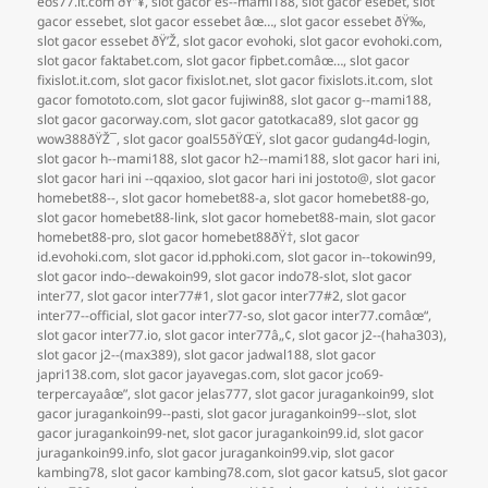
eos77.it.com ðŸ”¥
,
slot gacor es--mami188
,
slot gacor esebet
,
slot
gacor essebet
,
slot gacor essebet âœ…
,
slot gacor essebet ðŸ‰
,
slot gacor essebet ðŸ’Ž
,
slot gacor evohoki
,
slot gacor evohoki.com
,
slot gacor faktabet.com
,
slot gacor fipbet.comâœ…
,
slot gacor
fixislot.it.com
,
slot gacor fixislot.net
,
slot gacor fixislots.it.com
,
slot
gacor fomototo.com
,
slot gacor fujiwin88
,
slot gacor g--mami188
,
slot gacor gacorway.com
,
slot gacor gatotkaca89
,
slot gacor gg
wow388ðŸŽ¯
,
slot gacor goal55ðŸŒŸ
,
slot gacor gudang4d-login
,
slot gacor h--mami188
,
slot gacor h2--mami188
,
slot gacor hari ini
,
slot gacor hari ini --qqaxioo
,
slot gacor hari ini jostoto@
,
slot gacor
homebet88--
,
slot gacor homebet88-a
,
slot gacor homebet88-go
,
slot gacor homebet88-link
,
slot gacor homebet88-main
,
slot gacor
homebet88-pro
,
slot gacor homebet88ðŸ†
,
slot gacor
id.evohoki.com
,
slot gacor id.pphoki.com
,
slot gacor in--tokowin99
,
slot gacor indo--dewakoin99
,
slot gacor indo78-slot
,
slot gacor
inter77
,
slot gacor inter77#1
,
slot gacor inter77#2
,
slot gacor
inter77--official
,
slot gacor inter77-so
,
slot gacor inter77.comâœ“
,
slot gacor inter77.io
,
slot gacor inter77â„¢
,
slot gacor j2--(haha303)
,
slot gacor j2--(max389)
,
slot gacor jadwal188
,
slot gacor
japri138.com
,
slot gacor jayavegas.com
,
slot gacor jco69-
terpercayaâœ”
,
slot gacor jelas777
,
slot gacor juragankoin99
,
slot
gacor juragankoin99--pasti
,
slot gacor juragankoin99--slot
,
slot
gacor juragankoin99-net
,
slot gacor juragankoin99.id
,
slot gacor
juragankoin99.info
,
slot gacor juragankoin99.vip
,
slot gacor
kambing78
,
slot gacor kambing78.com
,
slot gacor katsu5
,
slot gacor