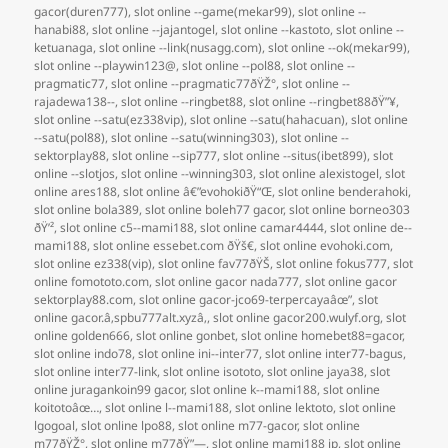
gacor(duren777)
,
slot online --game(mekar99)
,
slot online --
hanabi88
,
slot online --jajantogel
,
slot online --kastoto
,
slot online --
ketuanaga
,
slot online --link(nusagg.com)
,
slot online --ok(mekar99)
,
slot online --playwin123@
,
slot online --pol88
,
slot online --
pragmatic77
,
slot online --pragmatic77ðŸŽ°
,
slot online --
rajadewa138--
,
slot online --ringbet88
,
slot online --ringbet88ðŸ”¥
,
slot online --satu(ez338vip)
,
slot online --satu(hahacuan)
,
slot online
--satu(pol88)
,
slot online --satu(winning303)
,
slot online --
sektorplay88
,
slot online --sip777
,
slot online --situs(ibet899)
,
slot
online --slotjos
,
slot online --winning303
,
slot online alexistogel
,
slot
online ares188
,
slot online â€”evohokiðŸ“Œ
,
slot online benderahoki
,
slot online bola389
,
slot online boleh77 gacor
,
slot online borneo303
ðŸ’²
,
slot online c5--mami188
,
slot online camar4444
,
slot online de--
mami188
,
slot online essebet.com ðŸš€
,
slot online evohoki.com
,
slot online ez338(vip)
,
slot online fav77ðŸŠ
,
slot online fokus777
,
slot
online fomototo.com
,
slot online gacor nada777
,
slot online gacor
sektorplay88.com
,
slot online gacor-jco69-terpercayaâœ”
,
slot
online gacor.â‚spbu777alt.xyzâ‚
,
slot online gacor200.wulyf.org
,
slot
online golden666
,
slot online gonbet
,
slot online homebet88=gacor
,
slot online indo78
,
slot online ini--inter77
,
slot online inter77-bagus
,
slot online inter77-link
,
slot online isototo
,
slot online jaya38
,
slot
online juragankoin99 gacor
,
slot online k--mami188
,
slot online
koitotoâœ…
,
slot online l--mami188
,
slot online lektoto
,
slot online
lgogoal
,
slot online lpo88
,
slot online m77-gacor
,
slot online
m77ðŸŽ°
,
slot online m77ðŸ”—
,
slot online mami188 jp
,
slot online