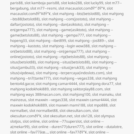
paris88
,
slot kamboja paris88
,
slot koko288
,
slot lucky99
,
slot m77--
bergabung
,
slot m77--resmi
,
slot macauslot.comðŸ“ˆðŸ”¥
,
slot
macauslot.comðŸ”¥ðŸ”¥
,
slot mahjong --bts(betslot88)
,
slot mahjong
--bts88(betslot88)
,
slot mahjong --com(jostoto)
,
slot mahjong --
daftar(jostoto)
,
slot mahjong --dan(asiktoto)
,
slot mahjong --
en(gempa777)
,
slot mahjong --game(asiktoto)
,
slot mahjong --
game(betslots88)
,
slot mahjong --gempa777
,
slot mahjong --
hopeng33
,
slot mahjong --ibet899
,
slot mahjong --jos889--
,
slot
mahjong --kastoto
,
slot mahjong --login wow388
,
slot mahjong --
on(betslot88)
,
slot mahjong --on(gempa777)
,
slot mahjong --
online(jostoto)
,
slot mahjong --rtp(betslots88)
,
slot mahjong --
situs(betslot88)
,
slot mahjong --situs(betslots88)
,
slot mahjong --
situs(jambu33)
,
slot mahjong --situs(jeruk33)
,
slot mahjong --
situs(vipdewa)
,
slot mahjong --terpercaya(indoslots.com)
,
slot
mahjong --tn7(tante777)
,
slot mahjong --vegas338
,
slot mahjong
bento4d.gacor
,
slot mahjong camar4444
,
slot mahjong dora77
,
slot
mahjong kodokhoki889
,
slot mahjong sektorplay88.com
,
slot
mahjong ways 388macan.com
,
slot mahjong100
,
slot mainaku
,
slot
mainzeus
,
slot maxwin --vegas338
,
slot maxwin camar4444
,
slot
maxwin kodokhoki889
,
slot maxwin mami188
,
slot mpo888
,
slot
normalbet
,
slot normalbet88
,
slot okesultan.com
,
slot
okesultan.comðŸ’¥
,
slot okesultan.net
,
slot olx128
,
slot olympus
slotjos
,
slot online
,
slot online --77superslot
,
slot online --
a(mekar99)
,
slot online --duren77(duren777)
,
slot online --dutalotre
,
slot online --fav77âœ…
,
slot online --fav77ðŸ”¥
,
slot online --