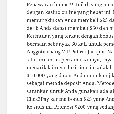
Penawaran bonus!!!! Inilah yang me
dengan kasino online yang hebat ini
memungkinkan Anda membeli $25 dan
detik Anda dapat membeli $50 dan m
Ketentuan yang terkait dengan bonu
bermain sebanyak 30 kali untuk pema
Anggota ruang VIP Pabrik Jackpot. N
situs ini untuk pertama kalinya, say
menarik lainnya dari situs ini adala
$10.000 yang dapat Anda mainkan ji
sebagai metode deposit Anda. Metod
sarankan untuk Anda gunakan adalah 
Click2Pay karena bonus $25 yang An
ke situs ini. Promosi $200 yang seda