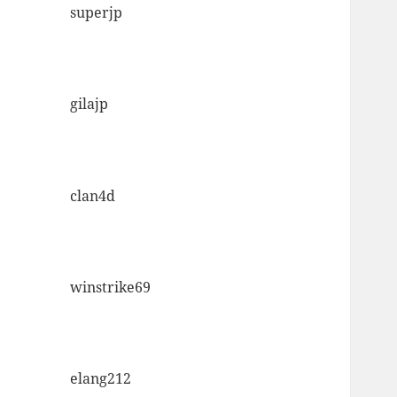
superjp
gilajp
clan4d
winstrike69
elang212