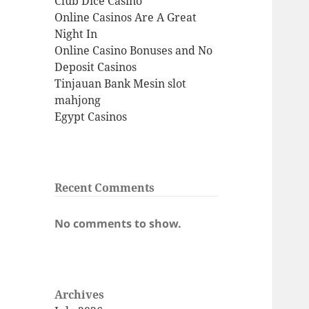
Club Dice Casino
Online Casinos Are A Great
Night In
Online Casino Bonuses and No
Deposit Casinos
Tinjauan Bank Mesin slot
mahjong
Egypt Casinos
Recent Comments
No comments to show.
Archives