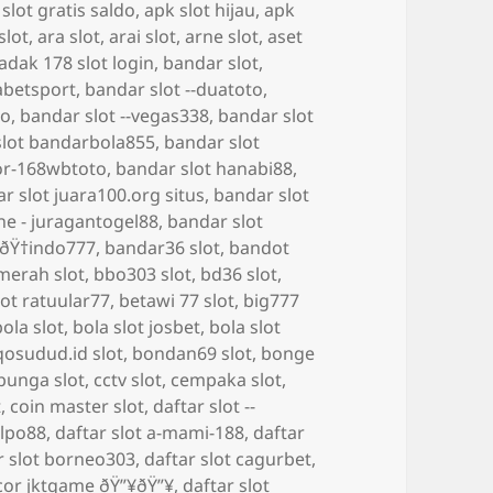
slot gratis saldo
,
apk slot hijau
,
apk
slot
,
ara slot
,
arai slot
,
arne slot
,
aset
adak 178 slot login
,
bandar slot
,
abetsport
,
bandar slot --duatoto
,
to
,
bandar slot --vegas338
,
bandar slot
slot bandarbola855
,
bandar slot
or-168wbtoto
,
bandar slot hanabi88
,
r slot juara100.org situs
,
bandar slot
ne - juragantogel88
,
bandar slot
 ðŸ†indo777
,
bandar36 slot
,
bandot
merah slot
,
bbo303 slot
,
bd36 slot
,
lot ratuular77
,
betawi 77 slot
,
big777
bola slot
,
bola slot josbet
,
bola slot
qosudud.id slot
,
bondan69 slot
,
bonge
bunga slot
,
cctv slot
,
cempaka slot
,
t
,
coin master slot
,
daftar slot --
-lpo88
,
daftar slot a-mami-188
,
daftar
r slot borneo303
,
daftar slot cagurbet
,
acor jktgame ðŸ”¥ðŸ”¥
,
daftar slot