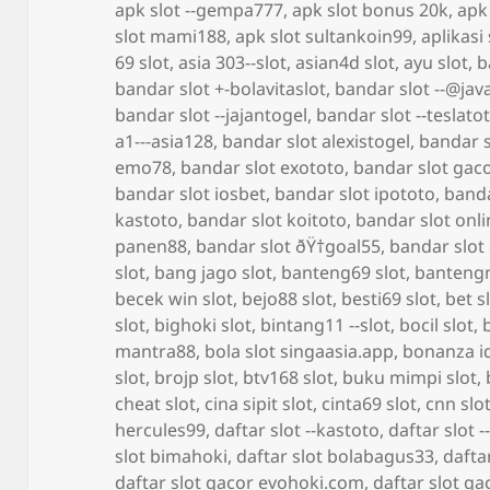
apk slot --gempa777
,
apk slot bonus 20k
,
apk 
slot mami188
,
apk slot sultankoin99
,
aplikasi 
69 slot
,
asia 303--slot
,
asian4d slot
,
ayu slot
,
b
bandar slot +-bolavitaslot
,
bandar slot --@jav
bandar slot --jajantogel
,
bandar slot --teslato
a1---asia128
,
bandar slot alexistogel
,
bandar 
emo78
,
bandar slot exototo
,
bandar slot gac
bandar slot iosbet
,
bandar slot ipototo
,
banda
kastoto
,
bandar slot koitoto
,
bandar slot onli
panen88
,
bandar slot ðŸ†goal55
,
bandar slot
slot
,
bang jago slot
,
banteng69 slot
,
banteng
becek win slot
,
bejo88 slot
,
besti69 slot
,
bet s
slot
,
bighoki slot
,
bintang11 --slot
,
bocil slot
,
mantra88
,
bola slot singaasia.app
,
bonanza i
slot
,
brojp slot
,
btv168 slot
,
buku mimpi slot
,
cheat slot
,
cina sipit slot
,
cinta69 slot
,
cnn slo
hercules99
,
daftar slot --kastoto
,
daftar slot -
slot bimahoki
,
daftar slot bolabagus33
,
dafta
daftar slot gacor evohoki.com
,
daftar slot g