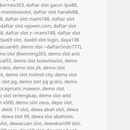
r-borneo303
,
daftar slot gacor-lpo88
,
r-motobolaslot
,
daftar slot hanabi88
,
88
,
daftar slot mami188
,
daftar slot
,
daftar slot vgowin.com
,
daftar slot
88
,
daftar slot z--mami188
,
daftar slot
dax69 slot
,
dax69 slot login
,
daya138
jacuan69
,
demo slot --daftar(indo777)
,
mo slot @winning303
,
demo slot anti
goal55
,
demo slot bolavitaslot
,
demo
ratis
,
demo slot jili
,
demo slot
it
,
demo slot nolimit city
,
demo slot
 slot pg
,
demo slot pg gratis
,
demo
 pragmatic maxwin
,
demo slot
 slot terlengkap
,
demo slot wild
t x500
,
demo slot zeus
,
depo slot
,
,
detik 11 slot
,
dewa abah slot
,
dewa
,
dewa slot 99
,
dewa slot abahslot
,
slot
,
dewacuan slot
,
dewakoin99 slot
,