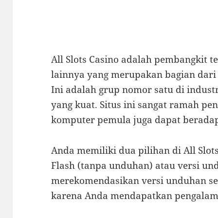
All Slots Casino adalah pembangkit t
lainnya yang merupakan bagian dari 
Ini adalah grup nomor satu di industr
yang kuat. Situs ini sangat ramah pe
komputer pemula juga dapat beradapt
Anda memiliki dua pilihan di All Slot
Flash (tanpa unduhan) atau versi un
merekomendasikan versi unduhan se
karena Anda mendapatkan pengalam