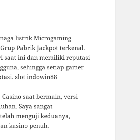
enaga listrik Microgaming
Grup Pabrik Jackpot terkenal.
i saat ini dan memiliki reputasi
ngguna, sehingga setiap gamer
asi. slot indowin88
s Casino saat bermain, versi
duhan. Saya sangat
telah menguji keduanya,
an kasino penuh.