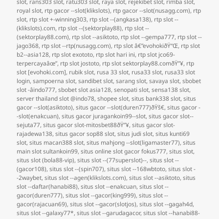
slot
,
rans303 slot
,
ratu303 slot
,
raya slot
,
rejekibet slot
,
rimba slot
,
royal slot
,
rtp gacor --slot(klikslots)
,
rtp gacor --slot(nusagg.com)
,
rtp
slot
,
rtp slot +-winning303
,
rtp slot --(angkasa138)
,
rtp slot --
(klikslots).com
,
rtp slot --(sektorplay88)
,
rtp slot --
(sektorplay88.com)
,
rtp slot --asiktoto
,
rtp slot --gempa777
,
rtp slot --
jago368
,
rtp slot --rtp(nusagg.com)
,
rtp slot â€”evohokiðŸ“Œ
,
rtp slot
b2--asia128
,
rtp slot exototo
,
rtp slot hari ini
,
rtp slot jco69-
terpercayaâœ”
,
rtp slot jostoto
,
rtp slot sektorplay88.comðŸ”¥
,
rtp
slot [evohoki.com]
,
rubik slot
,
rusa 33 slot
,
rusa33 slot
,
rusa33 slot
login
,
sampoerna slot
,
sandibet slot
,
sarang slot
,
savaya slot
,
sbobet
slot -â­indo777
,
sbobet slot asia128
,
senopati slot
,
sensa138 slot
,
server thailand slot @indo78
,
shopee slot
,
situs bank338 slot
,
situs
gacor --slot(asiktoto)
,
situs gacor --slot(duren777)ðŸš€
,
situs gacor -
-slot(enakcuan)
,
situs gacor juragankoin99--slot
,
situs gacor slot--
sejuta77
,
situs gacor slot-mitosbet88ðŸ”¥
,
situs gacor slot-
rajadewa138
,
situs gacor sop88 slot
,
situs judi slot
,
situs kunti69
slot
,
situs macan388 slot
,
situs mahjong --slot(ligamaster77)
,
situs
main slot sultankoin99
,
situs online slot gacor fokus777
,
situs slot
,
situs slot (bola88-vip)
,
situs slot --(77superslot)--
,
situs slot --
(gacor108)
,
situs slot --(spin707)
,
situs slot --168wbtoto
,
situs slot -
-2waybet
,
situs slot --agen(klikslots.com)
,
situs slot --asiktoto
,
situs
slot --daftar(hanabi88)
,
situs slot --enakcuan
,
situs slot --
gacor(duren777)
,
situs slot --gacor(king999)
,
situs slot --
gacor(rajacuan69)
,
situs slot --gacor(slotjos)
,
situs slot --gagah4d
,
situs slot --galaxy77*
,
situs slot --garudagacor
,
situs slot --hanabi88-