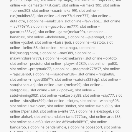
online --a(ligamaster77.it.com)
,
slot online --a(mekar99)
,
slot online
--borneo303
,
slot online --cuan(mekar99)
,
slot online --
cus(multibet88)
,
slot online --duren77(duren777)
,
slot online --
dutalotre
,
slot online --enakcuan
,
slot online --fav77âœ…
,
slot online
--fav77ðŸ”¥
,
slot online --gacor(duren777)
,
slot online --
gacor(ez338vip)
,
slot online --game(mekar99)
,
slot online --
hanabi88
,
slot online --ihokibetâ¤ï¸
,
slot online --jajantogel
,
slot
online --josbet
,
slot online --kaisarjudi
,
slot online --kastoto
,
slot
online --kelinci88
,
slot online --ketuanaga
,
slot online --
link(nusagg.com)
,
slot online --max389
,
slot online --
maxwin(duren777)
,
slot online --ok(mekar99)
,
slot online --olxtoto
,
slot online --pestoto
,
slot online --playwin123@
,
slot online --pol88
,
slot online --pragmatic77
,
slot online --pragmatic77ðŸŽ°
,
slot online
--rajacuan69
,
slot online --rajadewa138--
,
slot online --ringbet88
,
slot online --ringbet88ðŸ”¥
,
slot online --satu(ez338vip)
,
slot online --
satu(hahacuan)
,
slot online --satu(mekar99)
,
slot online --
satu(pol88)
,
slot online --satu(vipdewa)
,
slot online --
satu(winning303)
,
slot online --sektorplay88
,
slot online --sip777
,
slot
online --situs(ibet899)
,
slot online --slotjos
,
slot online --winning303
,
slot online 1nwin.com
,
slot online 988bet
,
slot online =wibu69jp
,
slot
online @penaslot
,
slot online a--inter77
,
slot online alexistogel
,
slot
online aloha4
,
slot online andalan-tante777âœ¿
,
slot online ares188
,
slot online as-slot80
,
slot online â€”evohokiðŸ“Œ
,
slot online
bandar55
,
slot online benderahoki
,
slot online bobasport
,
slot online