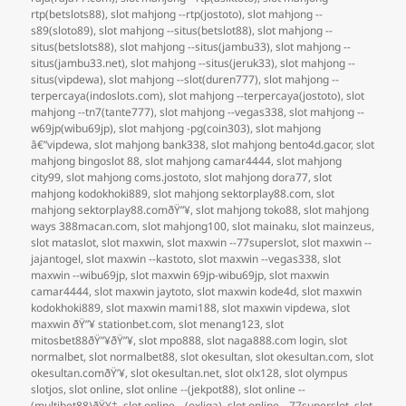
rtp(betslots88)
,
slot mahjong --rtp(jostoto)
,
slot mahjong --
s89(sloto89)
,
slot mahjong --situs(betslot88)
,
slot mahjong --
situs(betslots88)
,
slot mahjong --situs(jambu33)
,
slot mahjong --
situs(jambu33.net)
,
slot mahjong --situs(jeruk33)
,
slot mahjong --
situs(vipdewa)
,
slot mahjong --slot(duren777)
,
slot mahjong --
terpercaya(indoslots.com)
,
slot mahjong --terpercaya(jostoto)
,
slot
mahjong --tn7(tante777)
,
slot mahjong --vegas338
,
slot mahjong --
w69jp(wibu69jp)
,
slot mahjong -pg(coin303)
,
slot mahjong
â€”vipdewa
,
slot mahjong bank338
,
slot mahjong bento4d.gacor
,
slot
mahjong bingoslot 88
,
slot mahjong camar4444
,
slot mahjong
city99
,
slot mahjong coms.jostoto
,
slot mahjong dora77
,
slot
mahjong kodokhoki889
,
slot mahjong sektorplay88.com
,
slot
mahjong sektorplay88.comðŸ”¥
,
slot mahjong toko88
,
slot mahjong
ways 388macan.com
,
slot mahjong100
,
slot mainaku
,
slot mainzeus
,
slot mataslot
,
slot maxwin
,
slot maxwin --77superslot
,
slot maxwin --
jajantogel
,
slot maxwin --kastoto
,
slot maxwin --vegas338
,
slot
maxwin --wibu69jp
,
slot maxwin 69jp-wibu69jp
,
slot maxwin
camar4444
,
slot maxwin jaytoto
,
slot maxwin kode4d
,
slot maxwin
kodokhoki889
,
slot maxwin mami188
,
slot maxwin vipdewa
,
slot
maxwin ðŸ”¥ stationbet.com
,
slot menang123
,
slot
mitosbet88ðŸ”¥ðŸ”¥
,
slot mpo888
,
slot naga888.com login
,
slot
normalbet
,
slot normalbet88
,
slot okesultan
,
slot okesultan.com
,
slot
okesultan.comðŸ’¥
,
slot okesultan.net
,
slot olx128
,
slot olympus
slotjos
,
slot online
,
slot online --(jekpot88)
,
slot online --
(multibet88)ðŸ¥‡
,
slot online --(oxliga)
,
slot online --77superslot
,
slot