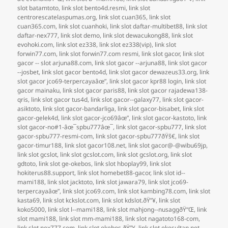
slot batamtoto
,
link slot bento4d.resmi
,
link slot
centrorescatelaspumas.org
,
link slot cuan365
,
link slot
cuan365.com
,
link slot cuanhoki
,
link slot daftar-multibet88
,
link slot
daftar-nex777
,
link slot demo
,
link slot dewacukong88
,
link slot
evohoki.com
,
link slot ez338
,
link slot ez338(vip)
,
link slot
forwin77.com
,
link slot forwin77.com resmi
,
link slot gacor
,
link slot
gacor -- slot arjuna88.com
,
link slot gacor --arjuna88
,
link slot gacor
--josbet
,
link slot gacor bento4d
,
link slot gacor dewazeus33.org
,
link
slot gacor jco69-terpercayaâœ”
,
link slot gacor kpr88 login
,
link slot
gacor mainaku
,
link slot gacor paris88
,
link slot gacor rajadewa138-
qris
,
link slot gacor tus4d
,
link slot gacor--galaxy77
,
link slot gacor-
asiktoto
,
link slot gacor-bandarliga
,
link slot gacor-bisabet
,
link slot
gacor-gelek4d
,
link slot gacor-jco69âœ”
,
link slot gacor-kastoto
,
link
slot gacor-no#1-âœ¯spbu777âœ¯
,
link slot gacor-spbu777
,
link slot
gacor-spbu777-resmi-com
,
link slot gacor-spbu777ðŸš€
,
link slot
gacor-timur188
,
link slot gacor108.net
,
link slot gacor@-@wibu69jp
,
link slot gcslot
,
link slot gcslot.com
,
link slot gcslot.org
,
link slot
gdtoto
,
link slot ge-okebos
,
link slot hboplay99
,
link slot
hokiterus88.support
,
link slot homebet88-gacor
,
link slot id--
mami188
,
link slot jacktoto
,
link slot jawara79
,
link slot jco69-
terpercayaâœ”
,
link slot jco69.com
,
link slot kambing78.com
,
link slot
kasta69
,
link slot kckslot.com
,
link slot kdslot.ðŸ”¥
,
link slot
koko5000
,
link slot l--mami188
,
link slot mahjong--nusaggðŸ“Œ
,
link
slot mami188
,
link slot mm-mami188
,
link slot nagatoto168-com
,
link slot nex777.com
,
link slot okebos ðŸ”¥
,
link slot okesultan.net
,