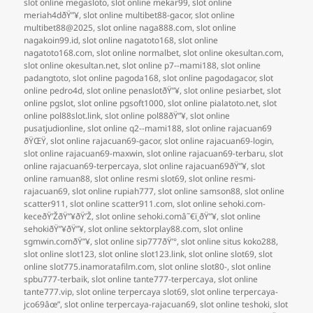
slot online megasloto
,
slot online mekar99
,
slot online
meriah4dðŸ”¥
,
slot online multibet88-gacor
,
slot online
multibet88@2025
,
slot online naga888.com
,
slot online
nagakoin99.id
,
slot online nagatoto168
,
slot online
nagatoto168.com
,
slot online normalbet
,
slot online okesultan.com
,
slot online okesultan.net
,
slot online p7--mami188
,
slot online
padangtoto
,
slot online pagoda168
,
slot online pagodagacor
,
slot
online pedro4d
,
slot online penaslotðŸ”¥
,
slot online pesiarbet
,
slot
online pgslot
,
slot online pgsoft1000
,
slot online pialatoto.net
,
slot
online pol88slot.link
,
slot online pol88ðŸ”¥
,
slot online
pusatjudionline
,
slot online q2--mami188
,
slot online rajacuan69
ðŸŒŸ
,
slot online rajacuan69-gacor
,
slot online rajacuan69-login
,
slot online rajacuan69-maxwin
,
slot online rajacuan69-terbaru
,
slot
online rajacuan69-terpercaya
,
slot online rajacuan69ðŸ”¥
,
slot
online ramuan88
,
slot online resmi slot69
,
slot online resmi-
rajacuan69
,
slot online rupiah777
,
slot online samson88
,
slot online
scatter911
,
slot online scatter911.com
,
slot online sehoki.com-
keceðŸ’ŽðŸ”¥ðŸ’Ž
,
slot online sehoki.comâ˜€ï¸ðŸ”¥
,
slot online
sehokiðŸ”¥ðŸ”¥
,
slot online sektorplay88.com
,
slot online
sgmwin.comðŸ”¥
,
slot online sip777ðŸ’°
,
slot online situs koko288
,
slot online slot123
,
slot online slot123.link
,
slot online slot69
,
slot
online slot775.inamoratafilm.com
,
slot online slot80-
,
slot online
spbu777-terbaik
,
slot online tante777-terpercaya
,
slot online
tante777.vip
,
slot online terpercaya slot69
,
slot online terpercaya-
jco69âœ”
,
slot online terpercaya-rajacuan69
,
slot online teshoki
,
slot