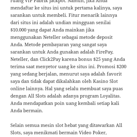
ruang VIP Pabrik Jackpot. Namun, jika Anda
mendaftar ke situs ini untuk pertama kalinya, saya
sarankan untuk membeli. Fitur menarik lainnya
dari situs ini adalah undian mingguan senilai
$10.000 yang dapat Anda mainkan jika
menggunakan Neteller sebagai metode deposit
Anda. Metode pembayaran yang sangat saya
sarankan untuk Anda gunakan adalah FirePay,
Neteller, dan Click2Pay karena bonus $25 yang Anda
terima saat menyetor uang ke situs ini. Promosi $200
yang sedang berjalan, menurut saya adalah favorit
saya dan tidak dapat dikalahkan oleh Kasino Slot
online lainnya. Hal yang selalu membuat saya puas
dengan All Slots adalah adanya program Loyalitas.
Anda mendapatkan poin uang kembali setiap kali
Anda bermain.
Selain semua mesin slot hebat yang ditawarkan All
Slots, saya menikmati bermain Video Poker,