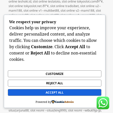
online teshoki.id
,
slot online teslatoto
,
slot online tokyoslot.comðŸ”¥
,
slot online tokyoslot.net ðŸ”¥
,
slot online tradisibet
,
slot online u2--
mami188
,
slot online v1--multibet88
,
slot online v2--mami188
,
slot
online vario89
,
slot online vip-slot80
,
slot online w1--mami188
,
slot
online w2--mami188
,
slot online wow388âœ…
,
slot online
We respect your privacy
www.arjuna88.com
,
slot online www.hfbnyc.com
,
slot online
Cookies help us improve your experience,
www.homebet88.pro
,
slot online www.ligamaster77-resmi
,
slot
online x--mami188
,
slot online y--mami188
,
slot online z--mami188
,
deliver personalized content, and analyze
slot online {raja138}
,
slot padangtoto
,
slot pagoda168
,
slot
traffic. You can choose which cookies to allow
pagodagacor
,
slot pandawara4d.com
,
slot pandawinâœ…
,
slot
by clicking
Customize
. Click
Accept All
to
paus4d
,
slot pg ---@spbu777
,
slot pg --gempa777
,
slot pg --
vegas338
,
slot pg demo
,
slot pg-gacor-spbu777âœ¯
,
slot pg77
,
slot
consent or
Reject All
to decline non-essential
pg77.com
,
slot pragmatic88
,
slot pulsa lancartoto
,
slot pulsa miya4d
cookies.
login
,
slot pulsa pol88-login
,
slot pulsa rokokbet.com
,
slot pulsa tri
miya4d login
,
slot qris --camar4444
,
slot qris cagurbet
,
slot qris
mami188@@
,
slot qris win88.blue
,
slot qris
CUSTOMIZE
www.slothomebet88.info
,
slot resmi
,
slot resmi +-bolavitaslot
,
slot
resmi +-rajacuan69
,
slot resmi -+winning303
,
slot resmi -- arjuna88
,
slot resmi --(agen108)ðŸš€
,
slot resmi --(agen108)ðŸ¦â¬›ï¸
,
slot
REJECT ALL
resmi --(ibet899)
,
slot resmi --(queenslot99)
,
slot resmi --asiktoto
,
slot resmi --duren777
,
slot resmi --gacor(duren777)
,
slot resmi --
ACCEPT ALL
josbet
,
slot resmi --jp(duren777)
,
slot resmi --kaya33
,
slot resmi --
kelinci88--
,
slot resmi --king999
,
slot resmi --main(kelinci88)
,
slot
Powered by
resmi --rajadewa138--
,
slot resmi --sis(duren777)
,
slot resmi --
situs(arjuna88
,
slot resmi --situs(king999)
,
slot resmi --wibu69jp-jp
,