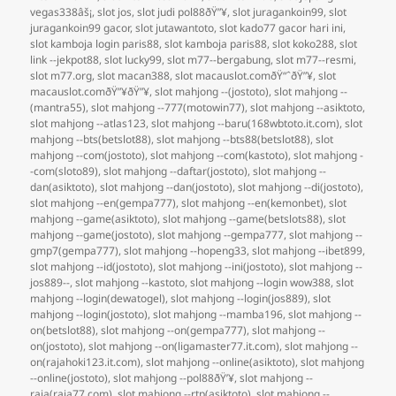
vegas338âš¡
,
slot jos
,
slot judi pol88ðŸ”¥
,
slot juragankoin99
,
slot
juragankoin99 gacor
,
slot jutawantoto
,
slot kado77 gacor hari ini
,
slot kamboja login paris88
,
slot kamboja paris88
,
slot koko288
,
slot
link --jekpot88
,
slot lucky99
,
slot m77--bergabung
,
slot m77--resmi
,
slot m77.org
,
slot macan388
,
slot macauslot.comðŸ“ˆðŸ”¥
,
slot
macauslot.comðŸ”¥ðŸ”¥
,
slot mahjong --(jostoto)
,
slot mahjong --
(mantra55)
,
slot mahjong --777(motowin77)
,
slot mahjong --asiktoto
,
slot mahjong --atlas123
,
slot mahjong --baru(168wbtoto.it.com)
,
slot
mahjong --bts(betslot88)
,
slot mahjong --bts88(betslot88)
,
slot
mahjong --com(jostoto)
,
slot mahjong --com(kastoto)
,
slot mahjong -
-com(sloto89)
,
slot mahjong --daftar(jostoto)
,
slot mahjong --
dan(asiktoto)
,
slot mahjong --dan(jostoto)
,
slot mahjong --di(jostoto)
,
slot mahjong --en(gempa777)
,
slot mahjong --en(kemonbet)
,
slot
mahjong --game(asiktoto)
,
slot mahjong --game(betslots88)
,
slot
mahjong --game(jostoto)
,
slot mahjong --gempa777
,
slot mahjong --
gmp7(gempa777)
,
slot mahjong --hopeng33
,
slot mahjong --ibet899
,
slot mahjong --id(jostoto)
,
slot mahjong --ini(jostoto)
,
slot mahjong --
jos889--
,
slot mahjong --kastoto
,
slot mahjong --login wow388
,
slot
mahjong --login(dewatogel)
,
slot mahjong --login(jos889)
,
slot
mahjong --login(jostoto)
,
slot mahjong --mamba196
,
slot mahjong --
on(betslot88)
,
slot mahjong --on(gempa777)
,
slot mahjong --
on(jostoto)
,
slot mahjong --on(ligamaster77.it.com)
,
slot mahjong --
on(rajahoki123.it.com)
,
slot mahjong --online(asiktoto)
,
slot mahjong
--online(jostoto)
,
slot mahjong --pol88ðŸ’¥
,
slot mahjong --
raja(raja77.com)
,
slot mahjong --rtp(asiktoto)
,
slot mahjong --