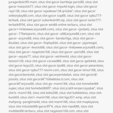
juragankoin99-main
,
situs slot gacor kamboja paris88
,
situs slot
gacor mataslot77
,
situs slot gacor miya4d login
,
situs slot gacor
raja138
,
situs slot gacor rajadewa138.qrisâœ“
,
situs slot gacor
sektorplay88.com
,
situs slot gacor sop88
,
situs slot gacor spbu777-
terbaik
,
situs slot gacor sultankoin99.vip
,
situs slot gacor tante777-
terbaikðŸš€
,
situs slot gacor win88-online terbaru
,
situs slot
gacor++link(www.arjuna88.com)
,
situs slot gacor--(josbet)
,
situs slot
gacor--77betsports
,
situs slot gacor--a88(arjuna88.com
,
situs slot
gacor--arjuna88
,
situs slot gacor--bandarliga
,
situs slot gacor--
bisabet
,
situs slot gacor--fixplay666
,
situs slot gacor--jajantogel
,
situs slot gacor--leoslot88
,
situs slot gacor--link(www.arjuna88.com)
,
situs slot gacor--nagatoto168
,
situs slot gacor--paris88
,
situs slot
gacor--sejuta77
,
situs slot gacor--winlive4d
,
situs slot gacor-
boston138
,
situs slot gacor-carawd88
,
situs slot gacor-gelek4d
,
situs
slot gacor-kaya33
,
situs slot gacor-lpo88
,
situs slot gacor-petanitoto
,
situs slot gacor-spbu777-resmi-com
,
situs slot gacor-timur188
,
situs
slot gacor.bento4d
,
situs slot gacor.penidabet
,
situs slot gacor@-
jostoto
,
situs slot gacorâ€”168wbtoto.it.com
,
situs slot
gacorâ€”arjuna88
,
situs slot go--mami188
,
situs slot homebet88-
super
,
situs slot homebet88ðŸ‘
,
situs slot jco69-terpercayaâœ”
,
situs
slot k--mami188
,
situs slot koko288
,
situs slot kubiktekno
,
situs slot
kunti69
,
situs slot l--mami188
,
situs slot liga357-amp
,
situs slot
mahjong--panglima4d
,
situs slot mami188
,
situs slot maplayasia
,
situs slot mitosbet88-gacorðŸ”¥
,
situs slot mpo888
,
situs slot
multibet88-terbaru
,
situs slot nagatoto168.com
,
situs slot