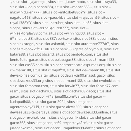
-
,
situs slot --jajantogel
,
situs slot --jutawantoto
,
situs slot --kaya33
,
situs slot --login(hanabi88)
,
situs slot --macan388--
,
situs slot --
maxwin(duren777)
,
situs slot --mitosbet88ðŸ”¥
,
situs slot --
nagatoto168
,
situs slot --paus4d
,
situs slot --rajacuan69
,
situs slot --
royal138ðŸ”¥
,
situs slot --serubet
,
situs slot --sip33
,
situs slot --
slotjos
,
situs slot --terbaik(duren777)
,
situs slot --
win(sektorplay88.com)
,
situs slot --winning303
,
situs slot --
ðŸ²multibet88
,
situs slot 337sports.vip
,
situs slot 988slot.com
,
situs
slot alexistogel
,
situs slot asian4d
,
situs slot auto-tante777âŒ
,
situs
slot â€”evohokiðŸ“Œ
,
situs slot bank338 gates of olympus
,
situs slot
batara88
,
situs slot bbca4d
,
situs slot bento4d.com
,
situs slot
bento4d.tergacor
,
situs slot bolabagus33
,
situs slot c5--mami188
,
situs slot cas55.com
,
situs slot centrorescatelaspumas.org
,
situs slot
cr--mami188
,
situs slot cr7vipðŸ”¥
,
situs slot de--mami188
,
situs slot
dewakoin99.com daftar
,
situs slot dewakoin99.masuk gacor
,
situs
slot dewazeus33.org
,
situs slot es--mami188
,
situs slot evohoki.com
,
situs slot fomototo.com
,
situs slot forwin77
,
situs slot forwin77.com
resmi
,
situs slot gacha168
,
situs slot gacha168 gacor
,
situs slot
gacor
,
situs slot gacor --(*arjuna88.com*
,
situs slot gacor --
kudaputih88
,
situs slot gacor 2024
,
situs slot gacor
agentotoplayðŸ§§
,
situs slot gacor alexis500
,
situs slot gacor
dewazeus33-terpercaya
,
situs slot gacor dewazeus33.online
,
situs
slot gacor evohoki.com
,
situs slot gacor fixislot
,
situs slot gacor
gacor368
,
situs slot gacor jco69-terpercayaâœ”
,
situs slot gacor
juragankoin99
,
situs slot gacor juragankoin99-daftar
,
situs slot gacor