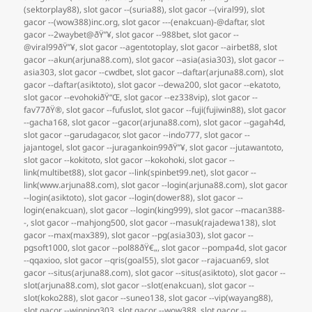
(sektorplay88)
,
slot gacor --(suria88)
,
slot gacor --(viral99)
,
slot
gacor --(wow388)inc.org
,
slot gacor ---(enakcuan)-@daftar
,
slot
gacor --2waybet@ðŸ”¥
,
slot gacor --988bet
,
slot gacor --
@viral99ðŸ”¥
,
slot gacor --agentotoplay
,
slot gacor --airbet88
,
slot
gacor --akun(arjuna88.com)
,
slot gacor --asia(asia303)
,
slot gacor --
asia303
,
slot gacor --cwdbet
,
slot gacor --daftar(arjuna88.com)
,
slot
gacor --daftar(asiktoto)
,
slot gacor --dewa200
,
slot gacor --ekatoto
,
slot gacor --evohokiðŸ“Œ
,
slot gacor --ez338vip)
,
slot gacor --
fav77ðŸ®
,
slot gacor --fufuslot
,
slot gacor --fuji(fujiwin88)
,
slot gacor
--gacha168
,
slot gacor --gacor(arjuna88.com)
,
slot gacor --gagah4d
,
slot gacor --garudagacor
,
slot gacor --indo777
,
slot gacor --
jajantogel
,
slot gacor --juragankoin99ðŸ”¥
,
slot gacor --jutawantoto
,
slot gacor --kokitoto
,
slot gacor --kokohoki
,
slot gacor --
link(multibet88)
,
slot gacor --link(spinbet99.net)
,
slot gacor --
link(www.arjuna88.com)
,
slot gacor --login(arjuna88.com)
,
slot gacor
--login(asiktoto)
,
slot gacor --login(dower88)
,
slot gacor --
login(enakcuan)
,
slot gacor --login(king999)
,
slot gacor --macan388-
-
,
slot gacor --mahjong500
,
slot gacor --masuk(rajadewa138)
,
slot
gacor --max(max389)
,
slot gacor --pg(asia303)
,
slot gacor --
pgsoft1000
,
slot gacor --pol88ðŸ€„
,
slot gacor --pompa4d
,
slot gacor
--qqaxioo
,
slot gacor --qris(goal55)
,
slot gacor --rajacuan69
,
slot
gacor --situs(arjuna88.com)
,
slot gacor --situs(asiktoto)
,
slot gacor --
slot(arjuna88.com)
,
slot gacor --slot(enakcuan)
,
slot gacor --
slot(koko288)
,
slot gacor --suneo138
,
slot gacor --vip(wayang88)
,
slot gacor --winning303
,
slot gacor --wow388
,
slot gacor --