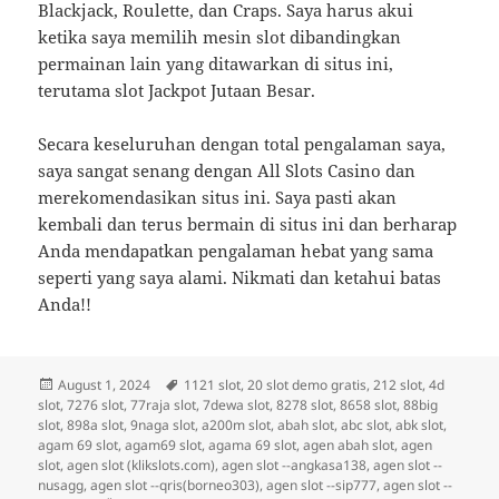
Blackjack, Roulette, dan Craps. Saya harus akui
ketika saya memilih mesin slot dibandingkan
permainan lain yang ditawarkan di situs ini,
terutama slot Jackpot Jutaan Besar.
Secara keseluruhan dengan total pengalaman saya,
saya sangat senang dengan All Slots Casino dan
merekomendasikan situs ini. Saya pasti akan
kembali dan terus bermain di situs ini dan berharap
Anda mendapatkan pengalaman hebat yang sama
seperti yang saya alami. Nikmati dan ketahui batas
Anda!!
Posted
Tags
August 1, 2024
1121 slot
,
20 slot demo gratis
,
212 slot
,
4d
on
slot
,
7276 slot
,
77raja slot
,
7dewa slot
,
8278 slot
,
8658 slot
,
88big
slot
,
898a slot
,
9naga slot
,
a200m slot
,
abah slot
,
abc slot
,
abk slot
,
agam 69 slot
,
agam69 slot
,
agama 69 slot
,
agen abah slot
,
agen
slot
,
agen slot (klikslots.com)
,
agen slot --angkasa138
,
agen slot --
nusagg
,
agen slot --qris(borneo303)
,
agen slot --sip777
,
agen slot --