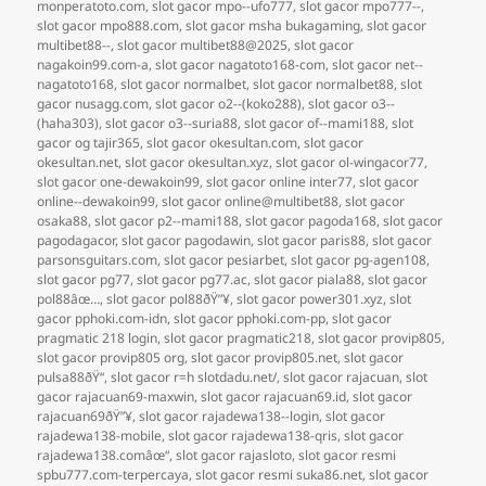
monperatoto.com
,
slot gacor mpo--ufo777
,
slot gacor mpo777--
,
slot gacor mpo888.com
,
slot gacor msha bukagaming
,
slot gacor
multibet88--
,
slot gacor multibet88@2025
,
slot gacor
nagakoin99.com-a
,
slot gacor nagatoto168-com
,
slot gacor net--
nagatoto168
,
slot gacor normalbet
,
slot gacor normalbet88
,
slot
gacor nusagg.com
,
slot gacor o2--(koko288)
,
slot gacor o3--
(haha303)
,
slot gacor o3--suria88
,
slot gacor of--mami188
,
slot
gacor og tajir365
,
slot gacor okesultan.com
,
slot gacor
okesultan.net
,
slot gacor okesultan.xyz
,
slot gacor ol-wingacor77
,
slot gacor one-dewakoin99
,
slot gacor online inter77
,
slot gacor
online--dewakoin99
,
slot gacor online@multibet88
,
slot gacor
osaka88
,
slot gacor p2--mami188
,
slot gacor pagoda168
,
slot gacor
pagodagacor
,
slot gacor pagodawin
,
slot gacor paris88
,
slot gacor
parsonsguitars.com
,
slot gacor pesiarbet
,
slot gacor pg-agen108
,
slot gacor pg77
,
slot gacor pg77.ac
,
slot gacor piala88
,
slot gacor
pol88âœ…
,
slot gacor pol88ðŸ”¥
,
slot gacor power301.xyz
,
slot
gacor pphoki.com-idn
,
slot gacor pphoki.com-pp
,
slot gacor
pragmatic 218 login
,
slot gacor pragmatic218
,
slot gacor provip805
,
slot gacor provip805 org
,
slot gacor provip805.net
,
slot gacor
pulsa88ðŸ‘‘
,
slot gacor r=h slotdadu.net/
,
slot gacor rajacuan
,
slot
gacor rajacuan69-maxwin
,
slot gacor rajacuan69.id
,
slot gacor
rajacuan69ðŸ”¥
,
slot gacor rajadewa138--login
,
slot gacor
rajadewa138-mobile
,
slot gacor rajadewa138-qris
,
slot gacor
rajadewa138.comâœ“
,
slot gacor rajasloto
,
slot gacor resmi
spbu777.com-terpercaya
,
slot gacor resmi suka86.net
,
slot gacor