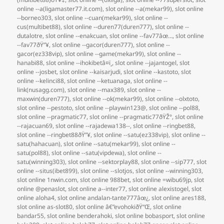
online --a(ligamaster77.it.com)
,
slot online --a(mekar99)
,
slot online
--borneo303
,
slot online --cuan(mekar99)
,
slot online --
cus(multibet88)
,
slot online --duren77(duren777)
,
slot online --
dutalotre
,
slot online --enakcuan
,
slot online --fav77âœ…
,
slot online
--fav77ðŸ”¥
,
slot online --gacor(duren777)
,
slot online --
gacor(ez338vip)
,
slot online --game(mekar99)
,
slot online --
hanabi88
,
slot online --ihokibetâ¤ï¸
,
slot online --jajantogel
,
slot
online --josbet
,
slot online --kaisarjudi
,
slot online --kastoto
,
slot
online --kelinci88
,
slot online --ketuanaga
,
slot online --
link(nusagg.com)
,
slot online --max389
,
slot online --
maxwin(duren777)
,
slot online --ok(mekar99)
,
slot online --olxtoto
,
slot online --pestoto
,
slot online --playwin123@
,
slot online --pol88
,
slot online --pragmatic77
,
slot online --pragmatic77ðŸŽ°
,
slot online
--rajacuan69
,
slot online --rajadewa138--
,
slot online --ringbet88
,
slot online --ringbet88ðŸ”¥
,
slot online --satu(ez338vip)
,
slot online --
satu(hahacuan)
,
slot online --satu(mekar99)
,
slot online --
satu(pol88)
,
slot online --satu(vipdewa)
,
slot online --
satu(winning303)
,
slot online --sektorplay88
,
slot online --sip777
,
slot
online --situs(ibet899)
,
slot online --slotjos
,
slot online --winning303
,
slot online 1nwin.com
,
slot online 988bet
,
slot online =wibu69jp
,
slot
online @penaslot
,
slot online a--inter77
,
slot online alexistogel
,
slot
online aloha4
,
slot online andalan-tante777âœ¿
,
slot online ares188
,
slot online as-slot80
,
slot online â€”evohokiðŸ“Œ
,
slot online
bandar55
,
slot online benderahoki
,
slot online bobasport
,
slot online