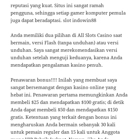
reputasi yang kuat. Situs ini sangat ramah
pengguna, sehingga setiap gamer komputer pemula
juga dapat beradaptasi. slot indowin88
Anda memiliki dua pilihan di All Slots Casino saat
bermain, versi Flash (tanpa unduhan) atau versi
unduhan. Saya sangat merekomendasikan versi
unduhan setelah menguji keduanya, karena Anda
mendapatkan pengalaman kasino penuh.
Penawaran bonus!!!! Inilah yang membuat saya
sangat bersemangat dengan kasino online yang
hebat ini. Penawaran pertama memungkinkan Anda
membeli $25 dan mendapatkan $100 gratis; di detik
Anda dapat membeli $50 dan mendapatkan $150
gratis. Ketentuan yang terkait dengan bonus ini
mengharuskan Anda bermain sebanyak 30 kali
untuk pemain reguler dan 15 kali untuk Anggota