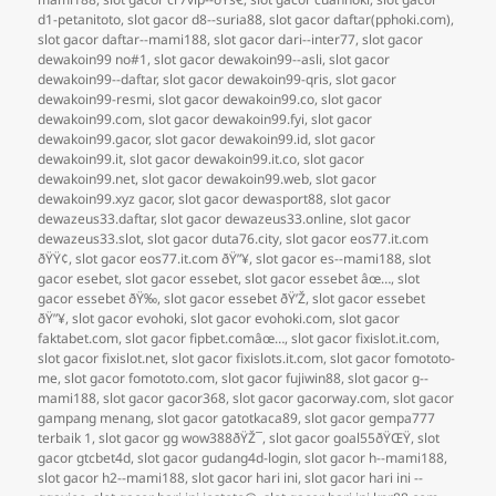
d1-petanitoto
,
slot gacor d8--suria88
,
slot gacor daftar(pphoki.com)
,
slot gacor daftar--mami188
,
slot gacor dari--inter77
,
slot gacor
dewakoin99 no#1
,
slot gacor dewakoin99--asli
,
slot gacor
dewakoin99--daftar
,
slot gacor dewakoin99-qris
,
slot gacor
dewakoin99-resmi
,
slot gacor dewakoin99.co
,
slot gacor
dewakoin99.com
,
slot gacor dewakoin99.fyi
,
slot gacor
dewakoin99.gacor
,
slot gacor dewakoin99.id
,
slot gacor
dewakoin99.it
,
slot gacor dewakoin99.it.co
,
slot gacor
dewakoin99.net
,
slot gacor dewakoin99.web
,
slot gacor
dewakoin99.xyz gacor
,
slot gacor dewasport88
,
slot gacor
dewazeus33.daftar
,
slot gacor dewazeus33.online
,
slot gacor
dewazeus33.slot
,
slot gacor duta76.city
,
slot gacor eos77.it.com
ðŸŸ¢
,
slot gacor eos77.it.com ðŸ”¥
,
slot gacor es--mami188
,
slot
gacor esebet
,
slot gacor essebet
,
slot gacor essebet âœ…
,
slot
gacor essebet ðŸ‰
,
slot gacor essebet ðŸ’Ž
,
slot gacor essebet
ðŸ”¥
,
slot gacor evohoki
,
slot gacor evohoki.com
,
slot gacor
faktabet.com
,
slot gacor fipbet.comâœ…
,
slot gacor fixislot.it.com
,
slot gacor fixislot.net
,
slot gacor fixislots.it.com
,
slot gacor fomototo-
me
,
slot gacor fomototo.com
,
slot gacor fujiwin88
,
slot gacor g--
mami188
,
slot gacor gacor368
,
slot gacor gacorway.com
,
slot gacor
gampang menang
,
slot gacor gatotkaca89
,
slot gacor gempa777
terbaik 1
,
slot gacor gg wow388ðŸŽ¯
,
slot gacor goal55ðŸŒŸ
,
slot
gacor gtcbet4d
,
slot gacor gudang4d-login
,
slot gacor h--mami188
,
slot gacor h2--mami188
,
slot gacor hari ini
,
slot gacor hari ini --