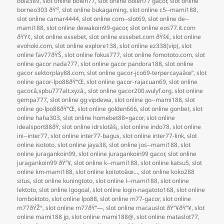
bola389
,
slot online boleh77
,
slot online boleh77 gacor
,
slot online
borneo303 ðŸ’²
,
slot online bukagaming
,
slot online c5--mami188
,
slot online camar4444
,
slot online com--slot69
,
slot online de--
mami188
,
slot online dewakoin99-gacor
,
slot online eos77.it.com
ðŸŸ¢
,
slot online essebet
,
slot online essebet.com ðŸš€
,
slot online
evohoki.com
,
slot online explore138
,
slot online ez338(vip)
,
slot
online fav77ðŸŠ
,
slot online fokus777
,
slot online fomototo.com
,
slot
online gacor nada777
,
slot online gacor pandora188
,
slot online
gacor sektorplay88.com
,
slot online gacor-jco69-terpercayaâœ”
,
slot
online gacor-lpo88ðŸ“Œ
,
slot online gacor-rajacuan69
,
slot online
gacor.â‚spbu777alt.xyzâ‚
,
slot online gacor200.wulyf.org
,
slot online
gempa777
,
slot online gg vipdewa
,
slot online go--mami188
,
slot
online go-lpo88ðŸ“Œ
,
slot online golden666
,
slot online gonbet
,
slot
online haha303
,
slot online homebet88=gacor
,
slot online
idealsport88ðŸ
,
slot online idrslotâš¡
,
slot online indo78
,
slot online
ini--inter77
,
slot online inter77-bagus
,
slot online inter77-link
,
slot
online isototo
,
slot online jaya38
,
slot online jos--mami188
,
slot
online juragankoin99
,
slot online juragankoin99 gacor
,
slot online
juragankoin99 ðŸ”¥
,
slot online k--mami188
,
slot online katsu5
,
slot
online km-mami188
,
slot online koitotoâœ…
,
slot online koko288
situs
,
slot online kuningtoto
,
slot online l--mami188
,
slot online
lektoto
,
slot online lgogoal
,
slot online login-nagatoto168
,
slot online
lomboktoto
,
slot online lpo88
,
slot online m77-gacor
,
slot online
m77ðŸŽ°
,
slot online m77ðŸ”—
,
slot online macauslot ðŸ”¥ðŸ”¥
,
slot
online mami188 jp
,
slot online mami188@
,
slot online mataslot77
,