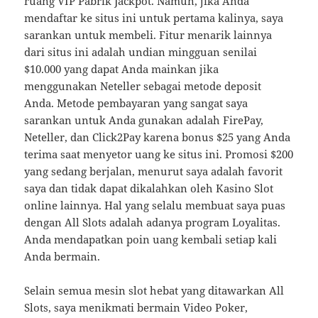
ruang VIP Pabrik Jackpot. Namun, jika Anda
mendaftar ke situs ini untuk pertama kalinya, saya
sarankan untuk membeli. Fitur menarik lainnya
dari situs ini adalah undian mingguan senilai
$10.000 yang dapat Anda mainkan jika
menggunakan Neteller sebagai metode deposit
Anda. Metode pembayaran yang sangat saya
sarankan untuk Anda gunakan adalah FirePay,
Neteller, dan Click2Pay karena bonus $25 yang Anda
terima saat menyetor uang ke situs ini. Promosi $200
yang sedang berjalan, menurut saya adalah favorit
saya dan tidak dapat dikalahkan oleh Kasino Slot
online lainnya. Hal yang selalu membuat saya puas
dengan All Slots adalah adanya program Loyalitas.
Anda mendapatkan poin uang kembali setiap kali
Anda bermain.
Selain semua mesin slot hebat yang ditawarkan All
Slots, saya menikmati bermain Video Poker,