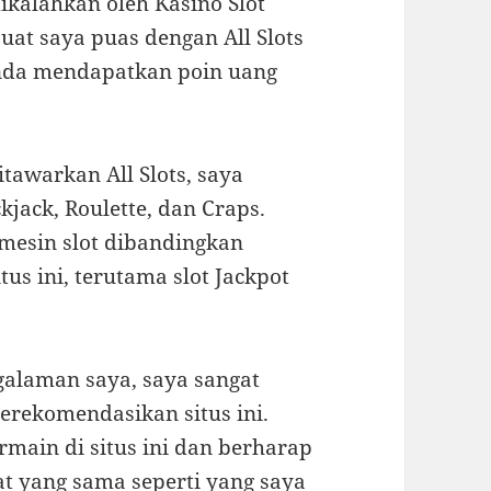
dikalahkan oleh Kasino Slot
uat saya puas dengan All Slots
Anda mendapatkan poin uang
itawarkan All Slots, saya
jack, Roulette, dan Craps.
 mesin slot dibandingkan
us ini, terutama slot Jackpot
galaman saya, saya sangat
erekomendasikan situs ini.
rmain di situs ini dan berharap
 yang sama seperti yang saya