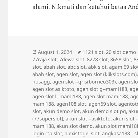
alami. Nikmati dan ketahui batas And
Posted
Tags
August 1, 2024
1121 slot
,
20 slot demo 
on
77raja slot
,
7dewa slot
,
8278 slot
,
8658 slot
,
8
slot
,
abah slot
,
abc slot
,
abk slot
,
agam 69 slo
abah slot
,
agen slot
,
agen slot (klikslots.com)
nusagg
,
agen slot --qris(borneo303)
,
agen slo
agen slot asiktoto
,
agen slot g--mami188
,
age
agen slot l--mami188
,
agen slot mami188
,
ag
mami188
,
agen108 slot
,
agen69 slot
,
agentoto
slot
,
akun demo slot
,
akun demo slot pg
,
akun
(77superslot)
,
akun slot --asiktoto
,
akun slot 
mami188
,
akun slot demo
,
akun slot mami1
login rtp slot
,
alexistogel slot
,
angkasa138 --s