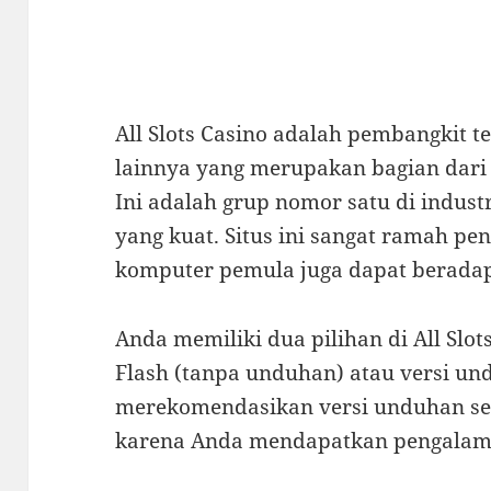
All Slots Casino adalah pembangkit t
lainnya yang merupakan bagian dari 
Ini adalah grup nomor satu di industr
yang kuat. Situs ini sangat ramah pe
komputer pemula juga dapat beradapt
Anda memiliki dua pilihan di All Slot
Flash (tanpa unduhan) atau versi un
merekomendasikan versi unduhan se
karena Anda mendapatkan pengalam