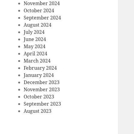
November 2024
October 2024
September 2024
August 2024
July 2024
June 2024
May 2024
April 2024
March 2024
February 2024
January 2024
December 2023
November 2023
October 2023
September 2023
August 2023