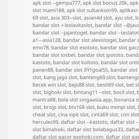
apk slot --gempa777
,
apk slot bonus 20k
,
apk 
slot mami188
,
apk slot sultankoin99
,
aplikasi 
69 slot
,
asia 303--slot
,
asian4d slot
,
ayu slot
,
b
bandar slot +-bolavitaslot
,
bandar slot --@jav
bandar slot --jajantogel
,
bandar slot --teslato
a1---asia128
,
bandar slot alexistogel
,
bandar 
emo78
,
bandar slot exototo
,
bandar slot gac
bandar slot iosbet
,
bandar slot ipototo
,
banda
kastoto
,
bandar slot koitoto
,
bandar slot onli
panen88
,
bandar slot ðŸ†goal55
,
bandar slot
slot
,
bang jago slot
,
banteng69 slot
,
banteng
becek win slot
,
bejo88 slot
,
besti69 slot
,
bet s
slot
,
bighoki slot
,
bintang11 --slot
,
bocil slot
,
mantra88
,
bola slot singaasia.app
,
bonanza i
slot
,
brojp slot
,
btv168 slot
,
buku mimpi slot
,
cheat slot
,
cina sipit slot
,
cinta69 slot
,
cnn slo
hercules99
,
daftar slot --kastoto
,
daftar slot -
slot bimahoki
,
daftar slot bolabagus33
,
dafta
daftar slot gacor evohoki.com
,
daftar slot g