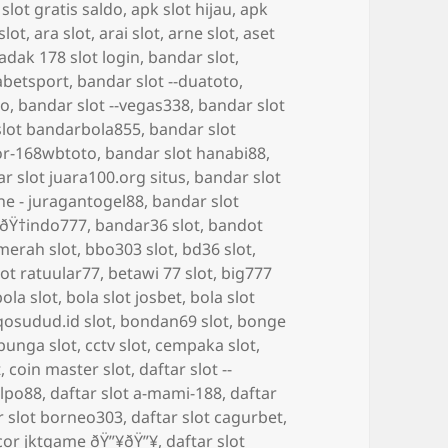
slot gratis saldo
,
apk slot hijau
,
apk
slot
,
ara slot
,
arai slot
,
arne slot
,
aset
adak 178 slot login
,
bandar slot
,
abetsport
,
bandar slot --duatoto
,
to
,
bandar slot --vegas338
,
bandar slot
slot bandarbola855
,
bandar slot
or-168wbtoto
,
bandar slot hanabi88
,
r slot juara100.org situs
,
bandar slot
ne - juragantogel88
,
bandar slot
 ðŸ†indo777
,
bandar36 slot
,
bandot
merah slot
,
bbo303 slot
,
bd36 slot
,
lot ratuular77
,
betawi 77 slot
,
big777
bola slot
,
bola slot josbet
,
bola slot
qosudud.id slot
,
bondan69 slot
,
bonge
bunga slot
,
cctv slot
,
cempaka slot
,
t
,
coin master slot
,
daftar slot --
-lpo88
,
daftar slot a-mami-188
,
daftar
r slot borneo303
,
daftar slot cagurbet
,
acor jktgame ðŸ”¥ðŸ”¥
,
daftar slot