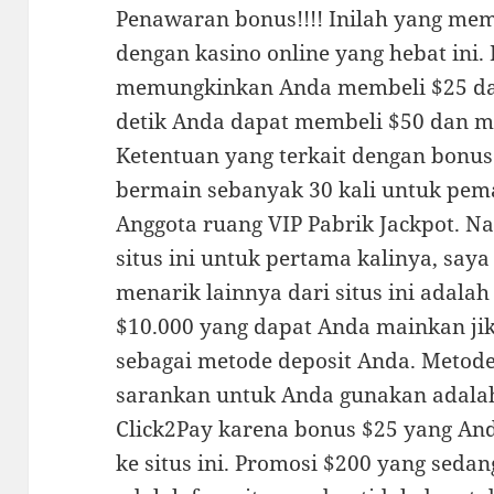
Penawaran bonus!!!! Inilah yang me
dengan kasino online yang hebat ini
memungkinkan Anda membeli $25 dan
detik Anda dapat membeli $50 dan m
Ketentuan yang terkait dengan bonu
bermain sebanyak 30 kali untuk pema
Anggota ruang VIP Pabrik Jackpot. N
situs ini untuk pertama kalinya, say
menarik lainnya dari situs ini adala
$10.000 yang dapat Anda mainkan ji
sebagai metode deposit Anda. Metod
sarankan untuk Anda gunakan adalah 
Click2Pay karena bonus $25 yang An
ke situs ini. Promosi $200 yang seda