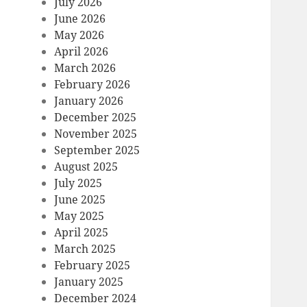
July 2026
June 2026
May 2026
April 2026
March 2026
February 2026
January 2026
December 2025
November 2025
September 2025
August 2025
July 2025
June 2025
May 2025
April 2025
March 2025
February 2025
January 2025
December 2024