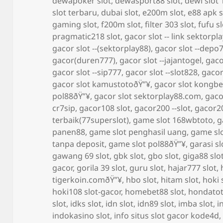
dewapoker slot
,
dewasport88 slot
,
dewi slot
slot terbaru
,
dubai slot
,
e200m slot
,
e88 apk s
gaming slot
,
f200m slot
,
filter 303 slot
,
fufu s
pragmatic218 slot
,
gacor slot -- link sektorp
gacor slot --(sektorplay88)
,
gacor slot --depo
gacor(duren777)
,
gacor slot --jajantogel
,
gaco
gacor slot --sip777
,
gacor slot --slot828
,
gacor
gacor slot kamustotoðŸ”¥
,
gacor slot kongbe
pol88ðŸ”¥
,
gacor slot sektorplay88.com
,
gaco
cr7sip
,
gacor108 slot
,
gacor200 --slot
,
gacor20
terbaik(77superslot)
,
game slot 168wbtoto
,
g
panen88
,
game slot penghasil uang
,
game sl
tanpa deposit
,
game slot pol88ðŸ”¥
,
garasi sl
gawang 69 slot
,
gbk slot
,
gbo slot
,
giga88 slo
gacor
,
gorila 39 slot
,
guru slot
,
hajar777 slot
,
tigerkoin.comðŸ”¥
,
hbo slot
,
hitam slot
,
hoki 
hoki108 slot-gacor
,
homebet88 slot
,
hondatot
slot
,
idks slot
,
idn slot
,
idn89 slot
,
imba slot
,
i
indokasino slot
,
info situs slot gacor kode4d