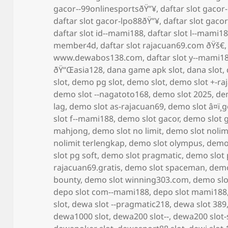
gacor--99onlinesportsðŸ”¥
,
daftar slot gaco
daftar slot gacor-lpo88ðŸ”¥
,
daftar slot gaco
daftar slot id--mami188
,
daftar slot l--mami1
member4d
,
daftar slot rajacuan69.com ðŸš€
www.dewabos138.com
,
daftar slot y--mami1
ðŸ“Œasia128
,
dana game apk slot
,
dana slot
,
slot
,
demo pg slot
,
demo slot
,
demo slot +-ra
demo slot --nagatoto168
,
demo slot 2025
,
de
lag
,
demo slot as-rajacuan69
,
demo slot â¤ï¸
slot f--mami188
,
demo slot gacor
,
demo slot g
mahjong
,
demo slot no limit
,
demo slot nolim
nolimit terlengkap
,
demo slot olympus
,
demo
slot pg soft
,
demo slot pragmatic
,
demo slot
rajacuan69.gratis
,
demo slot spaceman
,
demo
bounty
,
demo slot winning303.com
,
demo slo
depo slot com--mami188
,
depo slot mami188
slot
,
dewa slot --pragmatic218
,
dewa slot 389
dewa1000 slot
,
dewa200 slot--
,
dewa200 slot-