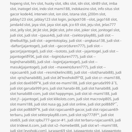
hopeng slot
,
hrv slot
,
husky slot
,
idks slot
,
idn slot
,
idn89 slot
,
imba
slot
,
inatogel slot
,
indo slot mami188
,
indokasino slot
,
info situs slot
gacor kode4d
,
interwin slot
,
ion slot
,
istana slot
,
j200m slot
,
jablay123 slot
,
jablay123 slot login
,
jackpot108 --slot
,
jago168 slot
,
janda4d slot
,
jaya slot
,
jaya slot apk
,
jco 69 slot
,
jeju slot
,
jelas777
slot
,
jelly slot
,
jkt jkt slot
,
jktjkt slot
,
john slot
,
joker slot
,
jonitogel slot
,
judi slot
,
judi slot --(paus4d)
,
judi slot --(sektorplay88)
,
judi slot --
@wibu69jp
,
judi slot --agentotoplay
,
judi slot --angkasa138
,
judi slot -
-daftar(jajantogel)
,
judi slot --gacor(duren777)
,
judi slot --
gacor(jajantogel)
,
judi slot --isototo
,
judi slot --jajantogel
,
judi slot --
jajantogelðŸš€
,
judi slot --login(duren777)
,
judi slot --
login(hanabi88)
,
judi slot --login(jajantogel)
,
judi slot --
masuk(jajantogel)
,
judi slot --maxwin(duren777)
,
judi slot --
rajacuan69
,
judi slot --resmi(kelinci88)
,
judi slot --slot(hanabi88)
,
judi
slot -qris(hanabi88)
,
judi slot â€”evohokiðŸ“Œ
,
judi slot cr--mami188
,
judi slot dax69ðŸ”¥
,
judi slot ee-mami188
,
judi slot garuda999 âˆš
,
judi slot garuda999 pro
,
judi slot hanabi-88
,
judi slot hanabi88
,
judi
slot hanabi88-com
,
judi slot happympo
,
judi slot id--mami188
,
judi
slot j1--jajantogel
,
judi slot klikslots.com
,
judi slot macrovip805
,
judi
slot mami188
,
judi slot nusa gg
,
judi slot online
,
judi slot pol88ðŸ’¯
,
judi slot pol88ðŸ”¥
,
judi slot rajacuan69-gacor
,
judi slot rajacuan69-
terbaru
,
judi slot sektorplay88.com
,
judi slot sip777ðŸ’°
,
judi slot
slot69
,
judi slot spbu777-gacor-#1
,
judi slot terbaru-rajacuan69
,
judi
slot tridewi.it.com
,
judi slot v2--homebet88
,
judi slot w1--mami188
,
judi slot [evohoki.com]
,
juragan69 slot
,
jutawantoto slot
,
jutawantoto