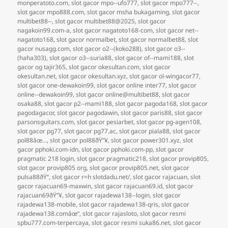
monperatoto.com
,
slot gacor mpo--ufo777
,
slot gacor mpo777--
,
slot gacor mpo888.com
,
slot gacor msha bukagaming
,
slot gacor
multibet88--
,
slot gacor multibet88@2025
,
slot gacor
nagakoin99.com-a
,
slot gacor nagatoto168-com
,
slot gacor net--
nagatoto168
,
slot gacor normalbet
,
slot gacor normalbet88
,
slot
gacor nusagg.com
,
slot gacor o2--(koko288)
,
slot gacor o3--
(haha303)
,
slot gacor o3--suria88
,
slot gacor of--mami188
,
slot
gacor og tajir365
,
slot gacor okesultan.com
,
slot gacor
okesultan.net
,
slot gacor okesultan.xyz
,
slot gacor ol-wingacor77
,
slot gacor one-dewakoin99
,
slot gacor online inter77
,
slot gacor
online--dewakoin99
,
slot gacor online@multibet88
,
slot gacor
osaka88
,
slot gacor p2--mami188
,
slot gacor pagoda168
,
slot gacor
pagodagacor
,
slot gacor pagodawin
,
slot gacor paris88
,
slot gacor
parsonsguitars.com
,
slot gacor pesiarbet
,
slot gacor pg-agen108
,
slot gacor pg77
,
slot gacor pg77.ac
,
slot gacor piala88
,
slot gacor
pol88âœ…
,
slot gacor pol88ðŸ”¥
,
slot gacor power301.xyz
,
slot
gacor pphoki.com-idn
,
slot gacor pphoki.com-pp
,
slot gacor
pragmatic 218 login
,
slot gacor pragmatic218
,
slot gacor provip805
,
slot gacor provip805 org
,
slot gacor provip805.net
,
slot gacor
pulsa88ðŸ‘‘
,
slot gacor r=h slotdadu.net/
,
slot gacor rajacuan
,
slot
gacor rajacuan69-maxwin
,
slot gacor rajacuan69.id
,
slot gacor
rajacuan69ðŸ”¥
,
slot gacor rajadewa138--login
,
slot gacor
rajadewa138-mobile
,
slot gacor rajadewa138-qris
,
slot gacor
rajadewa138.comâœ“
,
slot gacor rajasloto
,
slot gacor resmi
spbu777.com-terpercaya
,
slot gacor resmi suka86.net
,
slot gacor