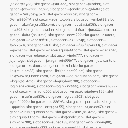
(sektorplay88)
,
slot gacor --(suria88)
,
slot gacor --(viral99)
,
slot
gacor --(wow388)inc.org
,
slot gacor ---(enakcuan)-@daftar
,
slot
gacor --2waybet@ðŸ”¥
,
slot gacor --988bet
,
slot gacor --
@viral99ðŸ”¥
,
slot gacor --agentotoplay
,
slot gacor --airbet88
,
slot
gacor --akun(arjuna88.com)
,
slot gacor --asia(asia303)
,
slot gacor --
asia303
,
slot gacor --cwdbet
,
slot gacor --daftar(arjuna88.com)
,
slot
gacor --daftar(asiktoto)
,
slot gacor --dewa200
,
slot gacor --ekatoto
,
slot gacor --evohokiðŸ“Œ
,
slot gacor --ez338vip)
,
slot gacor --
fav77ðŸ®
,
slot gacor --fufuslot
,
slot gacor --fuji(fujiwin88)
,
slot gacor
--gacha168
,
slot gacor --gacor(arjuna88.com)
,
slot gacor --gagah4d
,
slot gacor --garudagacor
,
slot gacor --indo777
,
slot gacor --
jajantogel
,
slot gacor --juragankoin99ðŸ”¥
,
slot gacor --jutawantoto
,
slot gacor --kokitoto
,
slot gacor --kokohoki
,
slot gacor --
link(multibet88)
,
slot gacor --link(spinbet99.net)
,
slot gacor --
link(www.arjuna88.com)
,
slot gacor --login(arjuna88.com)
,
slot gacor
--login(asiktoto)
,
slot gacor --login(dower88)
,
slot gacor --
login(enakcuan)
,
slot gacor --login(king999)
,
slot gacor --macan388-
-
,
slot gacor --mahjong500
,
slot gacor --masuk(rajadewa138)
,
slot
gacor --max(max389)
,
slot gacor --pg(asia303)
,
slot gacor --
pgsoft1000
,
slot gacor --pol88ðŸ€„
,
slot gacor --pompa4d
,
slot gacor
--qqaxioo
,
slot gacor --qris(goal55)
,
slot gacor --rajacuan69
,
slot
gacor --situs(arjuna88.com)
,
slot gacor --situs(asiktoto)
,
slot gacor --
slot(arjuna88.com)
,
slot gacor --slot(enakcuan)
,
slot gacor --
slot(koko288)
,
slot gacor --suneo138
,
slot gacor --vip(wayang88)
,
slot gacor --winning303
,
slot gacor --wow388
,
slot gacor --