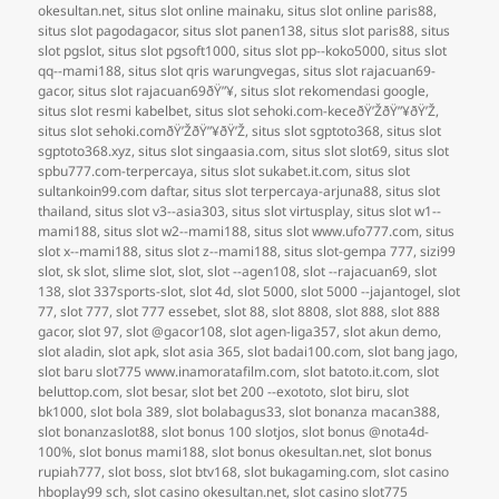
okesultan.net
,
situs slot online mainaku
,
situs slot online paris88
,
situs slot pagodagacor
,
situs slot panen138
,
situs slot paris88
,
situs
slot pgslot
,
situs slot pgsoft1000
,
situs slot pp--koko5000
,
situs slot
qq--mami188
,
situs slot qris warungvegas
,
situs slot rajacuan69-
gacor
,
situs slot rajacuan69ðŸ”¥
,
situs slot rekomendasi google
,
situs slot resmi kabelbet
,
situs slot sehoki.com-keceðŸ’ŽðŸ”¥ðŸ’Ž
,
situs slot sehoki.comðŸ’ŽðŸ”¥ðŸ’Ž
,
situs slot sgptoto368
,
situs slot
sgptoto368.xyz
,
situs slot singaasia.com
,
situs slot slot69
,
situs slot
spbu777.com-terpercaya
,
situs slot sukabet.it.com
,
situs slot
sultankoin99.com daftar
,
situs slot terpercaya-arjuna88
,
situs slot
thailand
,
situs slot v3--asia303
,
situs slot virtusplay
,
situs slot w1--
mami188
,
situs slot w2--mami188
,
situs slot www.ufo777.com
,
situs
slot x--mami188
,
situs slot z--mami188
,
situs slot-gempa 777
,
sizi99
slot
,
sk slot
,
slime slot
,
slot
,
slot --agen108
,
slot --rajacuan69
,
slot
138
,
slot 337sports-slot
,
slot 4d
,
slot 5000
,
slot 5000 --jajantogel
,
slot
77
,
slot 777
,
slot 777 essebet
,
slot 88
,
slot 8808
,
slot 888
,
slot 888
gacor
,
slot 97
,
slot @gacor108
,
slot agen-liga357
,
slot akun demo
,
slot aladin
,
slot apk
,
slot asia 365
,
slot badai100.com
,
slot bang jago
,
slot baru slot775 www.inamoratafilm.com
,
slot batoto.it.com
,
slot
beluttop.com
,
slot besar
,
slot bet 200 --exototo
,
slot biru
,
slot
bk1000
,
slot bola 389
,
slot bolabagus33
,
slot bonanza macan388
,
slot bonanzaslot88
,
slot bonus 100 slotjos
,
slot bonus @nota4d-
100%
,
slot bonus mami188
,
slot bonus okesultan.net
,
slot bonus
rupiah777
,
slot boss
,
slot btv168
,
slot bukagaming.com
,
slot casino
hboplay99 sch
,
slot casino okesultan.net
,
slot casino slot775