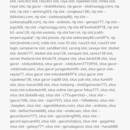
slot
,
rans303 slot
,
ratu303 slot
,
raya slot
,
rejekibet slot
,
rimba slot
,
royal slot
,
rtp gacor --slot(klikslots)
,
rtp gacor --slot(nusagg.com)
,
rtp
slot
,
rtp slot +-winning303
,
rtp slot --(angkasa138)
,
rtp slot --
(klikslots).com
,
rtp slot --(sektorplay88)
,
rtp slot --
(sektorplay88.com)
,
rtp slot --asiktoto
,
rtp slot --gempa777
,
rtp slot --
jago368
,
rtp slot --rtp(nusagg.com)
,
rtp slot â€”evohokiðŸ“Œ
,
rtp slot
b2--asia128
,
rtp slot exototo
,
rtp slot hari ini
,
rtp slot jco69-
terpercayaâœ”
,
rtp slot jostoto
,
rtp slot sektorplay88.comðŸ”¥
,
rtp
slot [evohoki.com]
,
rubik slot
,
rusa 33 slot
,
rusa33 slot
,
rusa33 slot
login
,
sampoerna slot
,
sandibet slot
,
sarang slot
,
savaya slot
,
sbobet
slot -â­indo777
,
sbobet slot asia128
,
senopati slot
,
sensa138 slot
,
server thailand slot @indo78
,
shopee slot
,
situs bank338 slot
,
situs
gacor --slot(asiktoto)
,
situs gacor --slot(duren777)ðŸš€
,
situs gacor -
-slot(enakcuan)
,
situs gacor juragankoin99--slot
,
situs gacor slot--
sejuta77
,
situs gacor slot-mitosbet88ðŸ”¥
,
situs gacor slot-
rajadewa138
,
situs gacor sop88 slot
,
situs judi slot
,
situs kunti69
slot
,
situs macan388 slot
,
situs mahjong --slot(ligamaster77)
,
situs
main slot sultankoin99
,
situs online slot gacor fokus777
,
situs slot
,
situs slot (bola88-vip)
,
situs slot --(77superslot)--
,
situs slot --
(gacor108)
,
situs slot --(spin707)
,
situs slot --168wbtoto
,
situs slot -
-2waybet
,
situs slot --agen(klikslots.com)
,
situs slot --asiktoto
,
situs
slot --daftar(hanabi88)
,
situs slot --enakcuan
,
situs slot --
gacor(duren777)
,
situs slot --gacor(king999)
,
situs slot --
gacor(rajacuan69)
,
situs slot --gacor(slotjos)
,
situs slot --gagah4d
,
situs slot --galaxy77*
,
situs slot --garudagacor
,
situs slot --hanabi88-