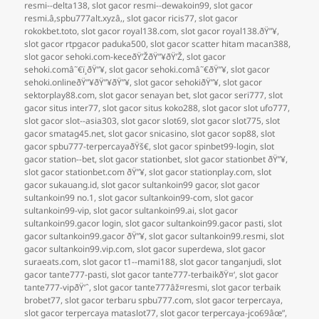
resmi--delta138
,
slot gacor resmi--dewakoin99
,
slot gacor
resmi.â‚spbu777alt.xyzâ‚
,
slot gacor ricis77
,
slot gacor
rokokbet.toto
,
slot gacor royal138.com
,
slot gacor royal138.ðŸ”¥
,
slot gacor rtpgacor paduka500
,
slot gacor scatter hitam macan388
,
slot gacor sehoki.com-keceðŸ’ŽðŸ”¥ðŸ’Ž
,
slot gacor
sehoki.comâ˜€ï¸ðŸ”¥
,
slot gacor sehoki.comâ˜€ðŸ”¥
,
slot gacor
sehoki.onlineðŸ”¥ðŸ”¥ðŸ”¥
,
slot gacor sehokiðŸ”¥
,
slot gacor
sektorplay88.com
,
slot gacor senayan bet
,
slot gacor seri777
,
slot
gacor situs inter77
,
slot gacor situs koko288
,
slot gacor slot ufo777
,
slot gacor slot--asia303
,
slot gacor slot69
,
slot gacor slot775
,
slot
gacor smatag45.net
,
slot gacor snicasino
,
slot gacor sop88
,
slot
gacor spbu777-terpercayaðŸš€
,
slot gacor spinbet99-login
,
slot
gacor station--bet
,
slot gacor stationbet
,
slot gacor stationbet ðŸ”¥
,
slot gacor stationbet.com ðŸ”¥
,
slot gacor stationplay.com
,
slot
gacor sukauang.id
,
slot gacor sultankoin99 gacor
,
slot gacor
sultankoin99 no.1
,
slot gacor sultankoin99-com
,
slot gacor
sultankoin99-vip
,
slot gacor sultankoin99.ai
,
slot gacor
sultankoin99.gacor login
,
slot gacor sultankoin99.gacor pasti
,
slot
gacor sultankoin99.gacor ðŸ”¥
,
slot gacor sultankoin99.resmi
,
slot
gacor sultankoin99.vip.com
,
slot gacor superdewa
,
slot gacor
suraeats.com
,
slot gacor t1--mami188
,
slot gacor tanganjudi
,
slot
gacor tante777-pasti
,
slot gacor tante777-terbaikðŸ¤‘
,
slot gacor
tante777-vipðŸ‘ˆ
,
slot gacor tante777âž¤resmi
,
slot gacor terbaik
brobet77
,
slot gacor terbaru spbu777.com
,
slot gacor terpercaya
,
slot gacor terpercaya mataslot77
,
slot gacor terpercaya-jco69âœ”
,