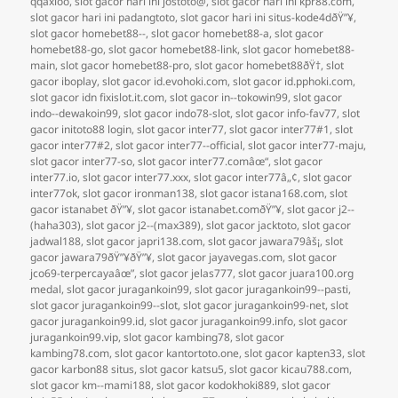
qqaxioo
,
slot gacor hari ini jostoto@
,
slot gacor hari ini kpr88.com
,
slot gacor hari ini padangtoto
,
slot gacor hari ini situs-kode4dðŸ”¥
,
slot gacor homebet88--
,
slot gacor homebet88-a
,
slot gacor
homebet88-go
,
slot gacor homebet88-link
,
slot gacor homebet88-
main
,
slot gacor homebet88-pro
,
slot gacor homebet88ðŸ†
,
slot
gacor iboplay
,
slot gacor id.evohoki.com
,
slot gacor id.pphoki.com
,
slot gacor idn fixislot.it.com
,
slot gacor in--tokowin99
,
slot gacor
indo--dewakoin99
,
slot gacor indo78-slot
,
slot gacor info-fav77
,
slot
gacor initoto88 login
,
slot gacor inter77
,
slot gacor inter77#1
,
slot
gacor inter77#2
,
slot gacor inter77--official
,
slot gacor inter77-maju
,
slot gacor inter77-so
,
slot gacor inter77.comâœ“
,
slot gacor
inter77.io
,
slot gacor inter77.xxx
,
slot gacor inter77â„¢
,
slot gacor
inter77ok
,
slot gacor ironman138
,
slot gacor istana168.com
,
slot
gacor istanabet ðŸ”¥
,
slot gacor istanabet.comðŸ”¥
,
slot gacor j2--
(haha303)
,
slot gacor j2--(max389)
,
slot gacor jacktoto
,
slot gacor
jadwal188
,
slot gacor japri138.com
,
slot gacor jawara79âš¡
,
slot
gacor jawara79ðŸ”¥ðŸ”¥
,
slot gacor jayavegas.com
,
slot gacor
jco69-terpercayaâœ”
,
slot gacor jelas777
,
slot gacor juara100.org
medal
,
slot gacor juragankoin99
,
slot gacor juragankoin99--pasti
,
slot gacor juragankoin99--slot
,
slot gacor juragankoin99-net
,
slot
gacor juragankoin99.id
,
slot gacor juragankoin99.info
,
slot gacor
juragankoin99.vip
,
slot gacor kambing78
,
slot gacor
kambing78.com
,
slot gacor kantortoto.one
,
slot gacor kapten33
,
slot
gacor karbon88 situs
,
slot gacor katsu5
,
slot gacor kicau788.com
,
slot gacor km--mami188
,
slot gacor kodokhoki889
,
slot gacor