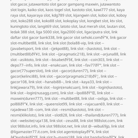
slot gacor
,
jutawantoto slot gacor gampang maxwin
,
jutawantoto
slot login
,
kaiko slot
,
kaos togel slot
,
kastoto slot
,
kawi777 slot
,
kaya
raya slot
,
kayaraya slot
,
kdg789 slot
,
kijangwin slot
,
koboi slot
,
koboy
slot
,
koko288 slot
,
koko88 slot
,
kokoplay slot
,
kongbet slot
,
ktv slot
,
kuningtoto slot
,
langit69 slot
,
latoto slot
,
laut merah slot
,
lautan slot
,
ledak 388 slot
,
liga 5000 slot
,
liga2000 slot
,
ligaciputra slot
,
link
daftar slot gacor bank338
,
link gacor slot sehoki.comðŸ”¥
,
link gacor
slot-multibet88
,
link slot
,
link slot (bola88-vip
,
link slot --
(javabetsport
,
link slot --(jekpot88)
,
link slot --(kastoto)
,
link slot --
(multibet88)ðŸ¥‡
,
link slot --(pragmatic218)
,
link slot --arjuna88
,
link
slot --asiktoto
,
link slot --bisabetðŸš€
,
link slot --coin303
,
link slot --
depo77--info
,
link slot --enakcuan
,
link slot --fav77ðŸ’°
,
link slot --
gacor(77superslot)
,
link slot --gacor(duren77)
,
link slot --
gacor(kelinci88)
,
link slot --gacor(pragmatic218)ðŸ¦
,
link slot --
gacor108
,
link slot --hanabi88--
,
link slot --kaya33
,
link slot --
link(jawara79)
,
link slot --login(enakcuan)
,
link slot --login(kastoto)
,
link slot --login(nusagg.com)
,
link slot --lpo88ðŸ“Œ
,
link slot --
maxwin(duren777)
,
link slot --multibet88
,
link slot --oxliga
,
link slot --
pol88ðŸ”¥
,
link slot --queenslot99
,
link slot --rajacuan69
,
link slot --
rajadewa138--com
,
link slot --resmi(kastoto)
,
link slot --
resmi(klikslots)
,
link slot --slot828
,
link slot --thailand(duren777)
,
link
slot --website(raja138
,
link slot --zeus88
,
link slot 988slot.com
,
link
slot 988slot.info
,
link slot 988slot.net
,
link slot @--wibu69jp
,
link slot
@ligamaster77.it.com
,
link slot agentotoplayðŸ”¥
,
link slot
â€”evohokiðŸ“Œ
,
link slot b--mami188
,
link slot bandarligaðŸ”¥
,
link