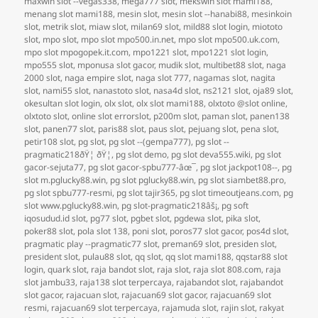
maxwin slot --vegas338
,
mega777 slot
,
mekswin slot mami188
,
menang slot mami188
,
mesin slot
,
mesin slot --hanabi88
,
mesinkoin
slot
,
metrik slot
,
miaw slot
,
milan69 slot
,
mild88 slot login
,
miototo
slot
,
mpo slot
,
mpo slot mpo500.in.net
,
mpo slot mpo500.uk.com
,
mpo slot mpogopek.it.com
,
mpo1221 slot
,
mpo1221 slot login
,
mpo555 slot
,
mponusa slot gacor
,
mudik slot
,
multibet88 slot
,
naga
2000 slot
,
naga empire slot
,
naga slot 777
,
nagamas slot
,
nagita
slot
,
nami55 slot
,
nanastoto slot
,
nasa4d slot
,
ns2121 slot
,
oja89 slot
,
okesultan slot login
,
olx slot
,
olx slot mami188
,
olxtoto @slot online
,
olxtoto slot
,
online slot errorslot
,
p200m slot
,
paman slot
,
panen138
slot
,
panen77 slot
,
paris88 slot
,
paus slot
,
pejuang slot
,
pena slot
,
petir108 slot
,
pg slot
,
pg slot --(gempa777)
,
pg slot --
pragmatic218ðŸ¦ ðŸ¦
,
pg slot demo
,
pg slot deva555.wiki
,
pg slot
gacor-sejuta77
,
pg slot gacor-spbu777-âœ¯
,
pg slot jackpot108--
,
pg
slot m.pglucky88.win
,
pg slot pglucky88.win
,
pg slot siambet88.pro
,
pg slot spbu777-resmi
,
pg slot tajir365
,
pg slot timeoutjeans.com
,
pg
slot www.pglucky88.win
,
pg slot-pragmatic218âš¡
,
pg soft
iqosudud.id slot
,
pg77 slot
,
pgbet slot
,
pgdewa slot
,
pika slot
,
poker88 slot
,
pola slot 138
,
poni slot
,
poros77 slot gacor
,
pos4d slot
,
pragmatic play --pragmatic77 slot
,
preman69 slot
,
presiden slot
,
president slot
,
pulau88 slot
,
qq slot
,
qq slot mami188
,
qqstar88 slot
login
,
quark slot
,
raja bandot slot
,
raja slot
,
raja slot 808.com
,
raja
slot jambu33
,
raja138 slot terpercaya
,
rajabandot slot
,
rajabandot
slot gacor
,
rajacuan slot
,
rajacuan69 slot gacor
,
rajacuan69 slot
resmi
,
rajacuan69 slot terpercaya
,
rajamuda slot
,
rajin slot
,
rakyat