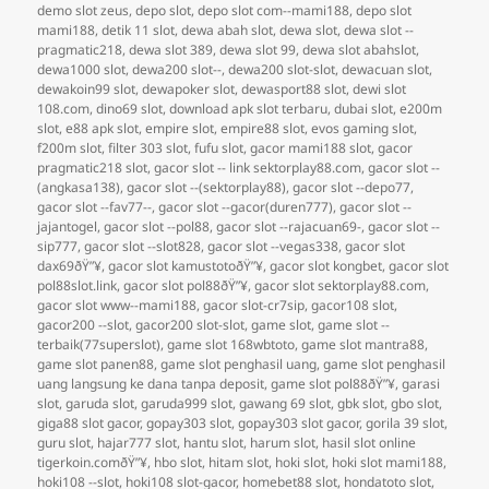
demo slot zeus
,
depo slot
,
depo slot com--mami188
,
depo slot
mami188
,
detik 11 slot
,
dewa abah slot
,
dewa slot
,
dewa slot --
pragmatic218
,
dewa slot 389
,
dewa slot 99
,
dewa slot abahslot
,
dewa1000 slot
,
dewa200 slot--
,
dewa200 slot-slot
,
dewacuan slot
,
dewakoin99 slot
,
dewapoker slot
,
dewasport88 slot
,
dewi slot
108.com
,
dino69 slot
,
download apk slot terbaru
,
dubai slot
,
e200m
slot
,
e88 apk slot
,
empire slot
,
empire88 slot
,
evos gaming slot
,
f200m slot
,
filter 303 slot
,
fufu slot
,
gacor mami188 slot
,
gacor
pragmatic218 slot
,
gacor slot -- link sektorplay88.com
,
gacor slot --
(angkasa138)
,
gacor slot --(sektorplay88)
,
gacor slot --depo77
,
gacor slot --fav77--
,
gacor slot --gacor(duren777)
,
gacor slot --
jajantogel
,
gacor slot --pol88
,
gacor slot --rajacuan69-
,
gacor slot --
sip777
,
gacor slot --slot828
,
gacor slot --vegas338
,
gacor slot
dax69ðŸ”¥
,
gacor slot kamustotoðŸ”¥
,
gacor slot kongbet
,
gacor slot
pol88slot.link
,
gacor slot pol88ðŸ”¥
,
gacor slot sektorplay88.com
,
gacor slot www--mami188
,
gacor slot-cr7sip
,
gacor108 slot
,
gacor200 --slot
,
gacor200 slot-slot
,
game slot
,
game slot --
terbaik(77superslot)
,
game slot 168wbtoto
,
game slot mantra88
,
game slot panen88
,
game slot penghasil uang
,
game slot penghasil
uang langsung ke dana tanpa deposit
,
game slot pol88ðŸ”¥
,
garasi
slot
,
garuda slot
,
garuda999 slot
,
gawang 69 slot
,
gbk slot
,
gbo slot
,
giga88 slot gacor
,
gopay303 slot
,
gopay303 slot gacor
,
gorila 39 slot
,
guru slot
,
hajar777 slot
,
hantu slot
,
harum slot
,
hasil slot online
tigerkoin.comðŸ”¥
,
hbo slot
,
hitam slot
,
hoki slot
,
hoki slot mami188
,
hoki108 --slot
,
hoki108 slot-gacor
,
homebet88 slot
,
hondatoto slot
,