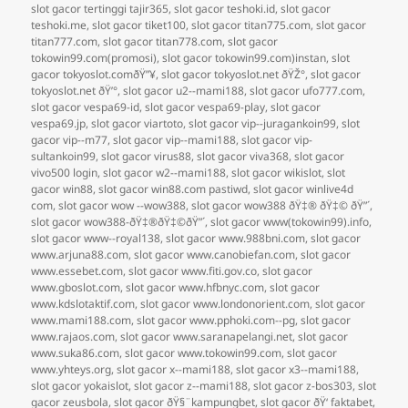
slot gacor tertinggi tajir365
,
slot gacor teshoki.id
,
slot gacor
teshoki.me
,
slot gacor tiket100
,
slot gacor titan775.com
,
slot gacor
titan777.com
,
slot gacor titan778.com
,
slot gacor
tokowin99.com(promosi)
,
slot gacor tokowin99.com)instan
,
slot
gacor tokyoslot.comðŸ”¥
,
slot gacor tokyoslot.net ðŸŽ°
,
slot gacor
tokyoslot.net ðŸ’°
,
slot gacor u2--mami188
,
slot gacor ufo777.com
,
slot gacor vespa69-id
,
slot gacor vespa69-play
,
slot gacor
vespa69.jp
,
slot gacor viartoto
,
slot gacor vip--juragankoin99
,
slot
gacor vip--m77
,
slot gacor vip--mami188
,
slot gacor vip-
sultankoin99
,
slot gacor virus88
,
slot gacor viva368
,
slot gacor
vivo500 login
,
slot gacor w2--mami188
,
slot gacor wikislot
,
slot
gacor win88
,
slot gacor win88.com pastiwd
,
slot gacor winlive4d
com
,
slot gacor wow --wow388
,
slot gacor wow388 ðŸ‡® ðŸ‡© ðŸ”´
,
slot gacor wow388-ðŸ‡®ðŸ‡©ðŸ”´
,
slot gacor www(tokowin99).info
,
slot gacor www--royal138
,
slot gacor www.988bni.com
,
slot gacor
www.arjuna88.com
,
slot gacor www.canobiefan.com
,
slot gacor
www.essebet.com
,
slot gacor www.fiti.gov.co
,
slot gacor
www.gboslot.com
,
slot gacor www.hfbnyc.com
,
slot gacor
www.kdslotaktif.com
,
slot gacor www.londonorient.com
,
slot gacor
www.mami188.com
,
slot gacor www.pphoki.com--pg
,
slot gacor
www.rajaos.com
,
slot gacor www.saranapelangi.net
,
slot gacor
www.suka86.com
,
slot gacor www.tokowin99.com
,
slot gacor
www.yhteys.org
,
slot gacor x--mami188
,
slot gacor x3--mami188
,
slot gacor yokaislot
,
slot gacor z--mami188
,
slot gacor z-bos303
,
slot
gacor zeusbola
,
slot gacor ðŸ§¨kampungbet
,
slot gacor ðŸ‘ faktabet
,