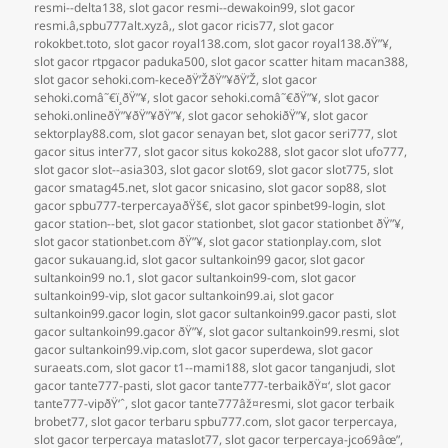
resmi--delta138
,
slot gacor resmi--dewakoin99
,
slot gacor
resmi.â‚spbu777alt.xyzâ‚
,
slot gacor ricis77
,
slot gacor
rokokbet.toto
,
slot gacor royal138.com
,
slot gacor royal138.ðŸ”¥
,
slot gacor rtpgacor paduka500
,
slot gacor scatter hitam macan388
,
slot gacor sehoki.com-keceðŸ’ŽðŸ”¥ðŸ’Ž
,
slot gacor
sehoki.comâ˜€ï¸ðŸ”¥
,
slot gacor sehoki.comâ˜€ðŸ”¥
,
slot gacor
sehoki.onlineðŸ”¥ðŸ”¥ðŸ”¥
,
slot gacor sehokiðŸ”¥
,
slot gacor
sektorplay88.com
,
slot gacor senayan bet
,
slot gacor seri777
,
slot
gacor situs inter77
,
slot gacor situs koko288
,
slot gacor slot ufo777
,
slot gacor slot--asia303
,
slot gacor slot69
,
slot gacor slot775
,
slot
gacor smatag45.net
,
slot gacor snicasino
,
slot gacor sop88
,
slot
gacor spbu777-terpercayaðŸš€
,
slot gacor spinbet99-login
,
slot
gacor station--bet
,
slot gacor stationbet
,
slot gacor stationbet ðŸ”¥
,
slot gacor stationbet.com ðŸ”¥
,
slot gacor stationplay.com
,
slot
gacor sukauang.id
,
slot gacor sultankoin99 gacor
,
slot gacor
sultankoin99 no.1
,
slot gacor sultankoin99-com
,
slot gacor
sultankoin99-vip
,
slot gacor sultankoin99.ai
,
slot gacor
sultankoin99.gacor login
,
slot gacor sultankoin99.gacor pasti
,
slot
gacor sultankoin99.gacor ðŸ”¥
,
slot gacor sultankoin99.resmi
,
slot
gacor sultankoin99.vip.com
,
slot gacor superdewa
,
slot gacor
suraeats.com
,
slot gacor t1--mami188
,
slot gacor tanganjudi
,
slot
gacor tante777-pasti
,
slot gacor tante777-terbaikðŸ¤‘
,
slot gacor
tante777-vipðŸ‘ˆ
,
slot gacor tante777âž¤resmi
,
slot gacor terbaik
brobet77
,
slot gacor terbaru spbu777.com
,
slot gacor terpercaya
,
slot gacor terpercaya mataslot77
,
slot gacor terpercaya-jco69âœ”
,