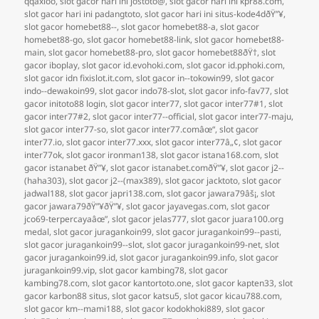
qqaxioo
,
slot gacor hari ini jostoto@
,
slot gacor hari ini kpr88.com
,
slot gacor hari ini padangtoto
,
slot gacor hari ini situs-kode4dðŸ”¥
,
slot gacor homebet88--
,
slot gacor homebet88-a
,
slot gacor
homebet88-go
,
slot gacor homebet88-link
,
slot gacor homebet88-
main
,
slot gacor homebet88-pro
,
slot gacor homebet88ðŸ†
,
slot
gacor iboplay
,
slot gacor id.evohoki.com
,
slot gacor id.pphoki.com
,
slot gacor idn fixislot.it.com
,
slot gacor in--tokowin99
,
slot gacor
indo--dewakoin99
,
slot gacor indo78-slot
,
slot gacor info-fav77
,
slot
gacor initoto88 login
,
slot gacor inter77
,
slot gacor inter77#1
,
slot
gacor inter77#2
,
slot gacor inter77--official
,
slot gacor inter77-maju
,
slot gacor inter77-so
,
slot gacor inter77.comâœ“
,
slot gacor
inter77.io
,
slot gacor inter77.xxx
,
slot gacor inter77â„¢
,
slot gacor
inter77ok
,
slot gacor ironman138
,
slot gacor istana168.com
,
slot
gacor istanabet ðŸ”¥
,
slot gacor istanabet.comðŸ”¥
,
slot gacor j2--
(haha303)
,
slot gacor j2--(max389)
,
slot gacor jacktoto
,
slot gacor
jadwal188
,
slot gacor japri138.com
,
slot gacor jawara79âš¡
,
slot
gacor jawara79ðŸ”¥ðŸ”¥
,
slot gacor jayavegas.com
,
slot gacor
jco69-terpercayaâœ”
,
slot gacor jelas777
,
slot gacor juara100.org
medal
,
slot gacor juragankoin99
,
slot gacor juragankoin99--pasti
,
slot gacor juragankoin99--slot
,
slot gacor juragankoin99-net
,
slot
gacor juragankoin99.id
,
slot gacor juragankoin99.info
,
slot gacor
juragankoin99.vip
,
slot gacor kambing78
,
slot gacor
kambing78.com
,
slot gacor kantortoto.one
,
slot gacor kapten33
,
slot
gacor karbon88 situs
,
slot gacor katsu5
,
slot gacor kicau788.com
,
slot gacor km--mami188
,
slot gacor kodokhoki889
,
slot gacor