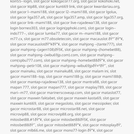
koin55--login
,
slot gacor kokogacor77.org
,
slot gacor kokohoki.net
,
slot gacor ktp88
,
slot gacor kunti69 link
,
slot gacor kwardariau.org
,
slot gacor l--mami188
,
slot gacor l2--mami188
,
slot gacor lgolux
,
slot gacor liga357.alt
,
slot gacor liga357.amp
,
slot gacor liga357.org
,
slot gacor link--mami188
,
slot gacor live-rajadewa138
,
slot gacor
login borneo303
,
slot gacor login(pphoki.com)
,
slot gacor login--
indo777--
,
slot gacor lumba77
,
slot gacor m--mami188
,
slot gacor
m77.cx
,
slot gacor m77.obsoletecoin
,
slot gacor macauslot ðŸ“ˆðŸ”¥
,
slot gacor macauslotðŸ”¥ðŸ”¥
,
slot gacor mahjong --(tante777)
,
slot
gacor mahjong--(agen108)ðŸš€
,
slot gacor mahjong--(homebet88)
,
slot gacor mahjong--(wibu69jp.com).com
,
slot gacor mahjong--
com(spbu777.com)
,
slot gacor mahjong--homebet88ðŸ”¥
,
slot gacor
mahjong--petir108
,
slot gacor mahjong--wibu69jpðŸ¤ªðŸ‘ˆ
,
slot
gacor mainaku
,
slot gacor mainaku88
,
slot gacor malam ini
,
slot
gacor mami188--top
,
slot gacor mami188-jy
,
slot gacor mami188@
,
slot gacor mantap-rajadewa138
,
slot gacor mantra88
,
slot gacor
mapan 777
,
slot gacor mapan777
,
slot gacor maplay789
,
slot gacor
mari--m77
,
slot gacor marinerscoveap.com
,
slot gacor mataslot77
,
slot gacor maxwin faktabet
,
slot gacor maxwin kasta69
,
slot gacor
maxwin kunti69
,
slot gacor megasloto
,
slot gacor messipoker
,
slot
gacor microstar88
,
slot gacor microstar88.net
,
slot gacor
microvip88
,
slot gacor microvip88.org
,
slot gacor
mitosbet88.#1ðŸ”¥
,
slot gacor mitosbet88ðŸš€
,
slot gacor
mitosbet88ðŸ‘ˆ
,
slot gacor mitosbet88ðŸ”¥
,
slot gacor mitosplayðŸ‘
,
slot gacor mlb66.me
,
slot gacor mono77-login ðŸ”¥
,
slot gacor