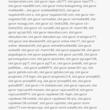
monperatoto.com
,
slot gacor mpo--ufo777
,
slot gacor mpo777--
,
slot gacor mpo888.com
,
slot gacor msha bukagaming
,
slot gacor
multibet88--
,
slot gacor multibet88@2025
,
slot gacor
nagakoin99.com-a
,
slot gacor nagatoto168-com
,
slot gacor net--
nagatoto168
,
slot gacor normalbet
,
slot gacor normalbet88
,
slot
gacor nusagg.com
,
slot gacor o2--(koko288)
,
slot gacor o3--
(haha303)
,
slot gacor o3--suria88
,
slot gacor of--mami188
,
slot
gacor og tajir365
,
slot gacor okesultan.com
,
slot gacor
okesultan.net
,
slot gacor okesultan.xyz
,
slot gacor ol-wingacor77
,
slot gacor one-dewakoin99
,
slot gacor online inter77
,
slot gacor
online--dewakoin99
,
slot gacor online@multibet88
,
slot gacor
osaka88
,
slot gacor p2--mami188
,
slot gacor pagoda168
,
slot gacor
pagodagacor
,
slot gacor pagodawin
,
slot gacor paris88
,
slot gacor
parsonsguitars.com
,
slot gacor pesiarbet
,
slot gacor pg-agen108
,
slot gacor pg77
,
slot gacor pg77.ac
,
slot gacor piala88
,
slot gacor
pol88âœ…
,
slot gacor pol88ðŸ”¥
,
slot gacor power301.xyz
,
slot
gacor pphoki.com-idn
,
slot gacor pphoki.com-pp
,
slot gacor
pragmatic 218 login
,
slot gacor pragmatic218
,
slot gacor provip805
,
slot gacor provip805 org
,
slot gacor provip805.net
,
slot gacor
pulsa88ðŸ‘‘
,
slot gacor r=h slotdadu.net/
,
slot gacor rajacuan
,
slot
gacor rajacuan69-maxwin
,
slot gacor rajacuan69.id
,
slot gacor
rajacuan69ðŸ”¥
,
slot gacor rajadewa138--login
,
slot gacor
rajadewa138-mobile
,
slot gacor rajadewa138-qris
,
slot gacor
rajadewa138.comâœ“
,
slot gacor rajasloto
,
slot gacor resmi
spbu777.com-terpercaya
,
slot gacor resmi suka86.net
,
slot gacor