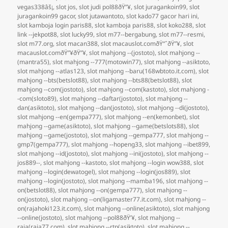
vegas338âš¡
,
slot jos
,
slot judi pol88ðŸ”¥
,
slot juragankoin99
,
slot
juragankoin99 gacor
,
slot jutawantoto
,
slot kado77 gacor hari ini
,
slot kamboja login paris88
,
slot kamboja paris88
,
slot koko288
,
slot
link --jekpot88
,
slot lucky99
,
slot m77--bergabung
,
slot m77--resmi
,
slot m77.org
,
slot macan388
,
slot macauslot.comðŸ“ˆðŸ”¥
,
slot
macauslot.comðŸ”¥ðŸ”¥
,
slot mahjong --(jostoto)
,
slot mahjong --
(mantra55)
,
slot mahjong --777(motowin77)
,
slot mahjong --asiktoto
,
slot mahjong --atlas123
,
slot mahjong --baru(168wbtoto.it.com)
,
slot
mahjong --bts(betslot88)
,
slot mahjong --bts88(betslot88)
,
slot
mahjong --com(jostoto)
,
slot mahjong --com(kastoto)
,
slot mahjong -
-com(sloto89)
,
slot mahjong --daftar(jostoto)
,
slot mahjong --
dan(asiktoto)
,
slot mahjong --dan(jostoto)
,
slot mahjong --di(jostoto)
,
slot mahjong --en(gempa777)
,
slot mahjong --en(kemonbet)
,
slot
mahjong --game(asiktoto)
,
slot mahjong --game(betslots88)
,
slot
mahjong --game(jostoto)
,
slot mahjong --gempa777
,
slot mahjong --
gmp7(gempa777)
,
slot mahjong --hopeng33
,
slot mahjong --ibet899
,
slot mahjong --id(jostoto)
,
slot mahjong --ini(jostoto)
,
slot mahjong --
jos889--
,
slot mahjong --kastoto
,
slot mahjong --login wow388
,
slot
mahjong --login(dewatogel)
,
slot mahjong --login(jos889)
,
slot
mahjong --login(jostoto)
,
slot mahjong --mamba196
,
slot mahjong --
on(betslot88)
,
slot mahjong --on(gempa777)
,
slot mahjong --
on(jostoto)
,
slot mahjong --on(ligamaster77.it.com)
,
slot mahjong --
on(rajahoki123.it.com)
,
slot mahjong --online(asiktoto)
,
slot mahjong
--online(jostoto)
,
slot mahjong --pol88ðŸ’¥
,
slot mahjong --
raja(raja77.com)
,
slot mahjong --rtp(asiktoto)
,
slot mahjong --