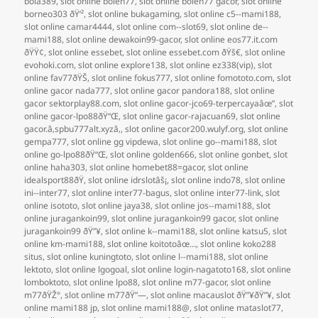
bola389
,
slot online boleh77
,
slot online boleh77 gacor
,
slot online
borneo303 ðŸ’²
,
slot online bukagaming
,
slot online c5--mami188
,
slot online camar4444
,
slot online com--slot69
,
slot online de--
mami188
,
slot online dewakoin99-gacor
,
slot online eos77.it.com
ðŸŸ¢
,
slot online essebet
,
slot online essebet.com ðŸš€
,
slot online
evohoki.com
,
slot online explore138
,
slot online ez338(vip)
,
slot
online fav77ðŸŠ
,
slot online fokus777
,
slot online fomototo.com
,
slot
online gacor nada777
,
slot online gacor pandora188
,
slot online
gacor sektorplay88.com
,
slot online gacor-jco69-terpercayaâœ”
,
slot
online gacor-lpo88ðŸ“Œ
,
slot online gacor-rajacuan69
,
slot online
gacor.â‚spbu777alt.xyzâ‚
,
slot online gacor200.wulyf.org
,
slot online
gempa777
,
slot online gg vipdewa
,
slot online go--mami188
,
slot
online go-lpo88ðŸ“Œ
,
slot online golden666
,
slot online gonbet
,
slot
online haha303
,
slot online homebet88=gacor
,
slot online
idealsport88ðŸ
,
slot online idrslotâš¡
,
slot online indo78
,
slot online
ini--inter77
,
slot online inter77-bagus
,
slot online inter77-link
,
slot
online isototo
,
slot online jaya38
,
slot online jos--mami188
,
slot
online juragankoin99
,
slot online juragankoin99 gacor
,
slot online
juragankoin99 ðŸ”¥
,
slot online k--mami188
,
slot online katsu5
,
slot
online km-mami188
,
slot online koitotoâœ…
,
slot online koko288
situs
,
slot online kuningtoto
,
slot online l--mami188
,
slot online
lektoto
,
slot online lgogoal
,
slot online login-nagatoto168
,
slot online
lomboktoto
,
slot online lpo88
,
slot online m77-gacor
,
slot online
m77ðŸŽ°
,
slot online m77ðŸ”—
,
slot online macauslot ðŸ”¥ðŸ”¥
,
slot
online mami188 jp
,
slot online mami188@
,
slot online mataslot77
,