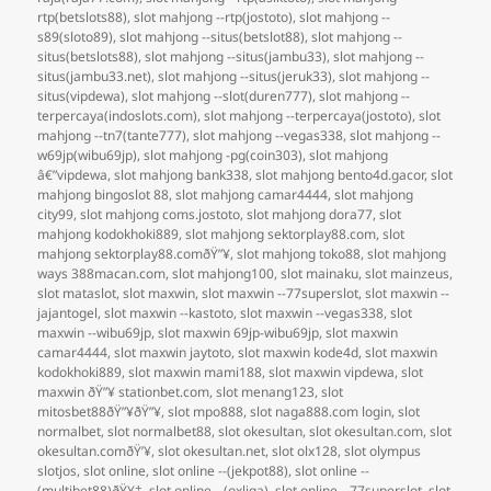
rtp(betslots88)
,
slot mahjong --rtp(jostoto)
,
slot mahjong --
s89(sloto89)
,
slot mahjong --situs(betslot88)
,
slot mahjong --
situs(betslots88)
,
slot mahjong --situs(jambu33)
,
slot mahjong --
situs(jambu33.net)
,
slot mahjong --situs(jeruk33)
,
slot mahjong --
situs(vipdewa)
,
slot mahjong --slot(duren777)
,
slot mahjong --
terpercaya(indoslots.com)
,
slot mahjong --terpercaya(jostoto)
,
slot
mahjong --tn7(tante777)
,
slot mahjong --vegas338
,
slot mahjong --
w69jp(wibu69jp)
,
slot mahjong -pg(coin303)
,
slot mahjong
â€”vipdewa
,
slot mahjong bank338
,
slot mahjong bento4d.gacor
,
slot
mahjong bingoslot 88
,
slot mahjong camar4444
,
slot mahjong
city99
,
slot mahjong coms.jostoto
,
slot mahjong dora77
,
slot
mahjong kodokhoki889
,
slot mahjong sektorplay88.com
,
slot
mahjong sektorplay88.comðŸ”¥
,
slot mahjong toko88
,
slot mahjong
ways 388macan.com
,
slot mahjong100
,
slot mainaku
,
slot mainzeus
,
slot mataslot
,
slot maxwin
,
slot maxwin --77superslot
,
slot maxwin --
jajantogel
,
slot maxwin --kastoto
,
slot maxwin --vegas338
,
slot
maxwin --wibu69jp
,
slot maxwin 69jp-wibu69jp
,
slot maxwin
camar4444
,
slot maxwin jaytoto
,
slot maxwin kode4d
,
slot maxwin
kodokhoki889
,
slot maxwin mami188
,
slot maxwin vipdewa
,
slot
maxwin ðŸ”¥ stationbet.com
,
slot menang123
,
slot
mitosbet88ðŸ”¥ðŸ”¥
,
slot mpo888
,
slot naga888.com login
,
slot
normalbet
,
slot normalbet88
,
slot okesultan
,
slot okesultan.com
,
slot
okesultan.comðŸ’¥
,
slot okesultan.net
,
slot olx128
,
slot olympus
slotjos
,
slot online
,
slot online --(jekpot88)
,
slot online --
(multibet88)ðŸ¥‡
,
slot online --(oxliga)
,
slot online --77superslot
,
slot