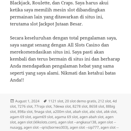
Blackjack, Roulette, dan Craps. Saya harus akui
ketika saya memilih mesin slot dibandingkan
permainan lain yang ditawarkan di situs ini,
terutama slot Jackpot Jutaan Besar.
Secara keseluruhan dengan total pengalaman saya,
saya sangat senang dengan All Slots Casino dan
merekomendasikan situs ini. Saya pasti akan
kembali dan terus bermain di situs ini dan berharap
Anda mendapatkan pengalaman hebat yang sama
seperti yang saya alami. Nikmati dan ketahui batas
Anda!!
Posted
Tags
August 1, 2024
1121 slot
,
20 slot demo gratis
,
212 slot
,
4d
on
slot
,
7276 slot
,
77raja slot
,
7dewa slot
,
8278 slot
,
8658 slot
,
88big
slot
,
898a slot
,
9naga slot
,
a200m slot
,
abah slot
,
abc slot
,
abk slot
,
agam 69 slot
,
agam69 slot
,
agama 69 slot
,
agen abah slot
,
agen
slot
,
agen slot (klikslots.com)
,
agen slot --angkasa138
,
agen slot --
nusagg
,
agen slot --qris(borneo303)
,
agen slot --sip777
,
agen slot --