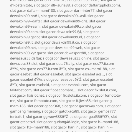
d1-petanitoto
,
slot gacor d8--suria88
,
slot gacor daftar(pphoki.com)
,
slot gacor daftar--mami188
,
slot gacor dari--inter77
,
slot gacor
dewakoin99 no#1
,
slot gacor dewakoin99--asli
,
slot gacor
dewakoin99--daftar
,
slot gacor dewakoin99-qris
,
slot gacor
dewakoin99-resmi
,
slot gacor dewakoin99.co
,
slot gacor
dewakoin99.com
,
slot gacor dewakoin99.fyi
,
slot gacor
dewakoin99.gacor
,
slot gacor dewakoin99.id
,
slot gacor
dewakoin99.it
,
slot gacor dewakoin99.it.co
,
slot gacor
dewakoin99.net
,
slot gacor dewakoin99.web
,
slot gacor
dewakoin99.xyz gacor
,
slot gacor dewasport88
,
slot gacor
dewazeus33.daftar
,
slot gacor dewazeus33.online
,
slot gacor
dewazeus33.slot
,
slot gacor duta76.city
,
slot gacor eos77.it.com
ðŸŸ¢
,
slot gacor eos77.it.com ðŸ”¥
,
slot gacor es--mami188
,
slot
gacor esebet
,
slot gacor essebet
,
slot gacor essebet âœ…
,
slot
gacor essebet ðŸ‰
,
slot gacor essebet ðŸ’Ž
,
slot gacor essebet
ðŸ”¥
,
slot gacor evohoki
,
slot gacor evohoki.com
,
slot gacor
faktabet.com
,
slot gacor fipbet.comâœ…
,
slot gacor fixislot.it.com
,
slot gacor fixislot.net
,
slot gacor fixislots.it.com
,
slot gacor fomototo-
me
,
slot gacor fomototo.com
,
slot gacor fujiwin88
,
slot gacor g--
mami188
,
slot gacor gacor368
,
slot gacor gacorway.com
,
slot gacor
gampang menang
,
slot gacor gatotkaca89
,
slot gacor gempa777
terbaik 1
,
slot gacor gg wow388ðŸŽ¯
,
slot gacor goal55ðŸŒŸ
,
slot
gacor gtcbet4d
,
slot gacor gudang4d-login
,
slot gacor h--mami188
,
slot gacor h2--mami188
,
slot gacor hari ini
,
slot gacor hari ini --