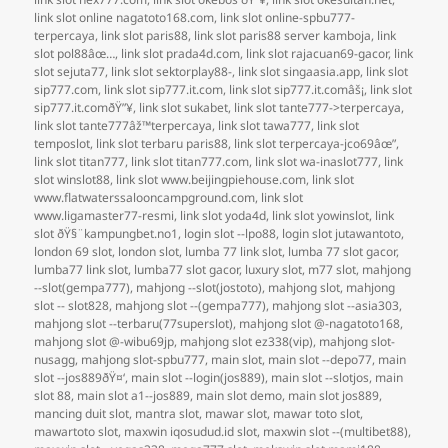
link slot online nagatoto168.com
,
link slot online-spbu777-
terpercaya
,
link slot paris88
,
link slot paris88 server kamboja
,
link
slot pol88âœ…
,
link slot prada4d.com
,
link slot rajacuan69-gacor
,
link
slot sejuta77
,
link slot sektorplay88-
,
link slot singaasia.app
,
link slot
sip777.com
,
link slot sip777.it.com
,
link slot sip777.it.comâš¡
,
link slot
sip777.it.comðŸ”¥
,
link slot sukabet
,
link slot tante777->terpercaya
,
link slot tante777âž™terpercaya
,
link slot tawa777
,
link slot
temposlot
,
link slot terbaru paris88
,
link slot terpercaya-jco69âœ”
,
link slot titan777
,
link slot titan777.com
,
link slot wa-inaslot777
,
link
slot winslot88
,
link slot www.beijingpiehouse.com
,
link slot
www.flatwaterssalooncampground.com
,
link slot
www.ligamaster77-resmi
,
link slot yoda4d
,
link slot yowinslot
,
link
slot ðŸ§¨kampungbet.no1
,
login slot --lpo88
,
login slot jutawantoto
,
london 69 slot
,
london slot
,
lumba 77 link slot
,
lumba 77 slot gacor
,
lumba77 link slot
,
lumba77 slot gacor
,
luxury slot
,
m77 slot
,
mahjong
--slot(gempa777)
,
mahjong --slot(jostoto)
,
mahjong slot
,
mahjong
slot -- slot828
,
mahjong slot --(gempa777)
,
mahjong slot --asia303
,
mahjong slot --terbaru(77superslot)
,
mahjong slot @-nagatoto168
,
mahjong slot @-wibu69jp
,
mahjong slot ez338(vip)
,
mahjong slot-
nusagg
,
mahjong slot-spbu777
,
main slot
,
main slot --depo77
,
main
slot --jos889ðŸ¤‘
,
main slot --login(jos889)
,
main slot --slotjos
,
main
slot 88
,
main slot a1--jos889
,
main slot demo
,
main slot jos889
,
mancing duit slot
,
mantra slot
,
mawar slot
,
mawar toto slot
,
mawartoto slot
,
maxwin iqosudud.id slot
,
maxwin slot --(multibet88)
,