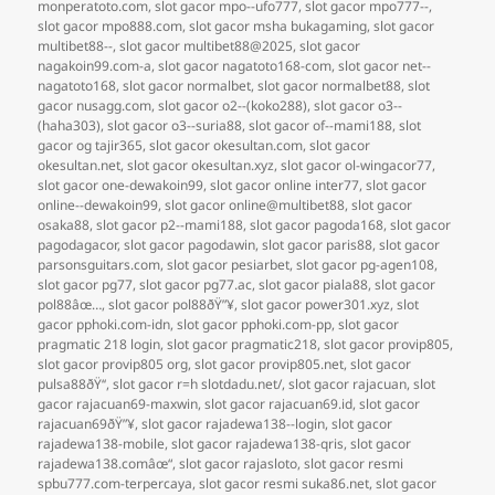
monperatoto.com
,
slot gacor mpo--ufo777
,
slot gacor mpo777--
,
slot gacor mpo888.com
,
slot gacor msha bukagaming
,
slot gacor
multibet88--
,
slot gacor multibet88@2025
,
slot gacor
nagakoin99.com-a
,
slot gacor nagatoto168-com
,
slot gacor net--
nagatoto168
,
slot gacor normalbet
,
slot gacor normalbet88
,
slot
gacor nusagg.com
,
slot gacor o2--(koko288)
,
slot gacor o3--
(haha303)
,
slot gacor o3--suria88
,
slot gacor of--mami188
,
slot
gacor og tajir365
,
slot gacor okesultan.com
,
slot gacor
okesultan.net
,
slot gacor okesultan.xyz
,
slot gacor ol-wingacor77
,
slot gacor one-dewakoin99
,
slot gacor online inter77
,
slot gacor
online--dewakoin99
,
slot gacor online@multibet88
,
slot gacor
osaka88
,
slot gacor p2--mami188
,
slot gacor pagoda168
,
slot gacor
pagodagacor
,
slot gacor pagodawin
,
slot gacor paris88
,
slot gacor
parsonsguitars.com
,
slot gacor pesiarbet
,
slot gacor pg-agen108
,
slot gacor pg77
,
slot gacor pg77.ac
,
slot gacor piala88
,
slot gacor
pol88âœ…
,
slot gacor pol88ðŸ”¥
,
slot gacor power301.xyz
,
slot
gacor pphoki.com-idn
,
slot gacor pphoki.com-pp
,
slot gacor
pragmatic 218 login
,
slot gacor pragmatic218
,
slot gacor provip805
,
slot gacor provip805 org
,
slot gacor provip805.net
,
slot gacor
pulsa88ðŸ‘‘
,
slot gacor r=h slotdadu.net/
,
slot gacor rajacuan
,
slot
gacor rajacuan69-maxwin
,
slot gacor rajacuan69.id
,
slot gacor
rajacuan69ðŸ”¥
,
slot gacor rajadewa138--login
,
slot gacor
rajadewa138-mobile
,
slot gacor rajadewa138-qris
,
slot gacor
rajadewa138.comâœ“
,
slot gacor rajasloto
,
slot gacor resmi
spbu777.com-terpercaya
,
slot gacor resmi suka86.net
,
slot gacor