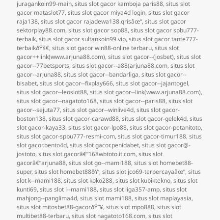
juragankoin99-main
,
situs slot gacor kamboja paris88
,
situs slot
gacor mataslot77
,
situs slot gacor miya4d login
,
situs slot gacor
raja138
,
situs slot gacor rajadewa138.qrisâœ“
,
situs slot gacor
sektorplay88.com
,
situs slot gacor sop88
,
situs slot gacor spbu777-
terbaik
,
situs slot gacor sultankoin99.vip
,
situs slot gacor tante777-
terbaikðŸš€
,
situs slot gacor win88-online terbaru
,
situs slot
gacor++link(www.arjuna88.com)
,
situs slot gacor--(josbet)
,
situs slot
gacor--77betsports
,
situs slot gacor--a88(arjuna88.com
,
situs slot
gacor--arjuna88
,
situs slot gacor--bandarliga
,
situs slot gacor--
bisabet
,
situs slot gacor--fixplay666
,
situs slot gacor--jajantogel
,
situs slot gacor--leoslot88
,
situs slot gacor--link(www.arjuna88.com)
,
situs slot gacor--nagatoto168
,
situs slot gacor--paris88
,
situs slot
gacor--sejuta77
,
situs slot gacor--winlive4d
,
situs slot gacor-
boston138
,
situs slot gacor-carawd88
,
situs slot gacor-gelek4d
,
situs
slot gacor-kaya33
,
situs slot gacor-lpo88
,
situs slot gacor-petanitoto
,
situs slot gacor-spbu777-resmi-com
,
situs slot gacor-timur188
,
situs
slot gacor.bento4d
,
situs slot gacor.penidabet
,
situs slot gacor@-
jostoto
,
situs slot gacorâ€”168wbtoto.it.com
,
situs slot
gacorâ€”arjuna88
,
situs slot go--mami188
,
situs slot homebet88-
super
,
situs slot homebet88ðŸ‘
,
situs slot jco69-terpercayaâœ”
,
situs
slot k--mami188
,
situs slot koko288
,
situs slot kubiktekno
,
situs slot
kunti69
,
situs slot l--mami188
,
situs slot liga357-amp
,
situs slot
mahjong--panglima4d
,
situs slot mami188
,
situs slot maplayasia
,
situs slot mitosbet88-gacorðŸ”¥
,
situs slot mpo888
,
situs slot
multibet88-terbaru
,
situs slot nagatoto168.com
,
situs slot