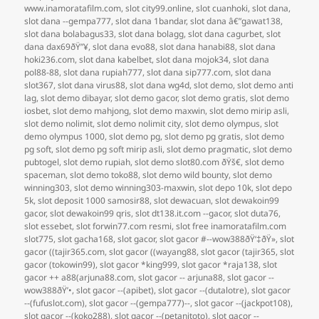
www.inamoratafilm.com
,
slot city99.online
,
slot cuanhoki
,
slot dana
,
slot dana --gempa777
,
slot dana 1bandar
,
slot dana â€”gawat138
,
slot dana bolabagus33
,
slot dana bolagg
,
slot dana cagurbet
,
slot
dana dax69ðŸ”¥
,
slot dana evo88
,
slot dana hanabi88
,
slot dana
hoki236.com
,
slot dana kabelbet
,
slot dana mojok34
,
slot dana
pol88-88
,
slot dana rupiah777
,
slot dana sip777.com
,
slot dana
slot367
,
slot dana virus88
,
slot dana wg4d
,
slot demo
,
slot demo anti
lag
,
slot demo dibayar
,
slot demo gacor
,
slot demo gratis
,
slot demo
iosbet
,
slot demo mahjong
,
slot demo maxwin
,
slot demo mirip asli
,
slot demo nolimit
,
slot demo nolimit city
,
slot demo olympus
,
slot
demo olympus 1000
,
slot demo pg
,
slot demo pg gratis
,
slot demo
pg soft
,
slot demo pg soft mirip asli
,
slot demo pragmatic
,
slot demo
pubtogel
,
slot demo rupiah
,
slot demo slot80.com ðŸš€
,
slot demo
spaceman
,
slot demo toko88
,
slot demo wild bounty
,
slot demo
winning303
,
slot demo winning303-maxwin
,
slot depo 10k
,
slot depo
5k
,
slot deposit 1000 samosir88
,
slot dewacuan
,
slot dewakoin99
gacor
,
slot dewakoin99 qris
,
slot dt138.it.com --gacor
,
slot duta76
,
slot essebet
,
slot forwin77.com resmi
,
slot free inamoratafilm.com
slot775
,
slot gacha168
,
slot gacor
,
slot gacor #--wow388ðŸ‘‡ðŸ»
,
slot
gacor ((tajir365.com
,
slot gacor ((wayang88
,
slot gacor (tajir365
,
slot
gacor (tokowin99)
,
slot gacor *king999
,
slot gacor *raja138
,
slot
gacor ++ a88(arjuna88.com
,
slot gacor -- arjuna88
,
slot gacor --
wow388ðŸ’•
,
slot gacor --(apibet)
,
slot gacor --(dutalotre)
,
slot gacor
--(fufuslot.com)
,
slot gacor --(gempa777)--
,
slot gacor --(jackpot108)
,
slot gacor --(koko288)
,
slot gacor --(petanitoto)
,
slot gacor --