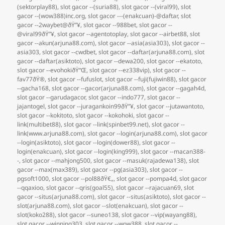
(sektorplay88)
,
slot gacor --(suria88)
,
slot gacor --(viral99)
,
slot
gacor --(wow388)inc.org
,
slot gacor ---(enakcuan)-@daftar
,
slot
gacor --2waybet@ðŸ”¥
,
slot gacor --988bet
,
slot gacor --
@viral99ðŸ”¥
,
slot gacor --agentotoplay
,
slot gacor --airbet88
,
slot
gacor --akun(arjuna88.com)
,
slot gacor --asia(asia303)
,
slot gacor --
asia303
,
slot gacor --cwdbet
,
slot gacor --daftar(arjuna88.com)
,
slot
gacor --daftar(asiktoto)
,
slot gacor --dewa200
,
slot gacor --ekatoto
,
slot gacor --evohokiðŸ“Œ
,
slot gacor --ez338vip)
,
slot gacor --
fav77ðŸ®
,
slot gacor --fufuslot
,
slot gacor --fuji(fujiwin88)
,
slot gacor
--gacha168
,
slot gacor --gacor(arjuna88.com)
,
slot gacor --gagah4d
,
slot gacor --garudagacor
,
slot gacor --indo777
,
slot gacor --
jajantogel
,
slot gacor --juragankoin99ðŸ”¥
,
slot gacor --jutawantoto
,
slot gacor --kokitoto
,
slot gacor --kokohoki
,
slot gacor --
link(multibet88)
,
slot gacor --link(spinbet99.net)
,
slot gacor --
link(www.arjuna88.com)
,
slot gacor --login(arjuna88.com)
,
slot gacor
--login(asiktoto)
,
slot gacor --login(dower88)
,
slot gacor --
login(enakcuan)
,
slot gacor --login(king999)
,
slot gacor --macan388-
-
,
slot gacor --mahjong500
,
slot gacor --masuk(rajadewa138)
,
slot
gacor --max(max389)
,
slot gacor --pg(asia303)
,
slot gacor --
pgsoft1000
,
slot gacor --pol88ðŸ€„
,
slot gacor --pompa4d
,
slot gacor
--qqaxioo
,
slot gacor --qris(goal55)
,
slot gacor --rajacuan69
,
slot
gacor --situs(arjuna88.com)
,
slot gacor --situs(asiktoto)
,
slot gacor --
slot(arjuna88.com)
,
slot gacor --slot(enakcuan)
,
slot gacor --
slot(koko288)
,
slot gacor --suneo138
,
slot gacor --vip(wayang88)
,
slot gacor --winning303
,
slot gacor --wow388
,
slot gacor --