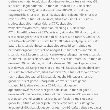
-
,
situs slot --jajantogel
,
situs slot --jutawantoto
,
situs slot --kaya33
,
situs slot --login(hanabi88)
,
situs slot --macan388--
,
situs slot --
maxwin(duren777)
,
situs slot --mitosbet88ðŸ”¥
,
situs slot --
nagatoto168
,
situs slot --paus4d
,
situs slot --rajacuan69
,
situs slot --
royal138ðŸ”¥
,
situs slot --serubet
,
situs slot --sip33
,
situs slot --
slotjos
,
situs slot --terbaik(duren777)
,
situs slot --
win(sektorplay88.com)
,
situs slot --winning303
,
situs slot --
ðŸ²multibet88
,
situs slot 337sports.vip
,
situs slot 988slot.com
,
situs
slot alexistogel
,
situs slot asian4d
,
situs slot auto-tante777âŒ
,
situs
slot â€”evohokiðŸ“Œ
,
situs slot bank338 gates of olympus
,
situs slot
batara88
,
situs slot bbca4d
,
situs slot bento4d.com
,
situs slot
bento4d.tergacor
,
situs slot bolabagus33
,
situs slot c5--mami188
,
situs slot cas55.com
,
situs slot centrorescatelaspumas.org
,
situs slot
cr--mami188
,
situs slot cr7vipðŸ”¥
,
situs slot de--mami188
,
situs slot
dewakoin99.com daftar
,
situs slot dewakoin99.masuk gacor
,
situs
slot dewazeus33.org
,
situs slot es--mami188
,
situs slot evohoki.com
,
situs slot fomototo.com
,
situs slot forwin77
,
situs slot forwin77.com
resmi
,
situs slot gacha168
,
situs slot gacha168 gacor
,
situs slot
gacor
,
situs slot gacor --(*arjuna88.com*
,
situs slot gacor --
kudaputih88
,
situs slot gacor 2024
,
situs slot gacor
agentotoplayðŸ§§
,
situs slot gacor alexis500
,
situs slot gacor
dewazeus33-terpercaya
,
situs slot gacor dewazeus33.online
,
situs
slot gacor evohoki.com
,
situs slot gacor fixislot
,
situs slot gacor
gacor368
,
situs slot gacor jco69-terpercayaâœ”
,
situs slot gacor
juragankoin99
,
situs slot gacor juragankoin99-daftar
,
situs slot gacor