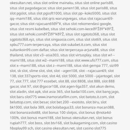
okesultan.net
,
situs slot online mainaku
,
situs slot online paris88
,
situs slot pagodagacor
,
situs slot panen138
,
situs slot paris88
,
situs
slot pgslot
,
situs slot pgsoft1000
,
situs slot pp--koko5000
,
situs slot
qq--mami188
,
situs slot qris warungvegas
,
situs slot rajacuan69-
gacor
,
situs slot rajacuan69ðŸ”¥
,
situs slot rekomendasi google
,
situs slot resmi kabelbet
,
situs slot sehoki.com-keceðŸ’ŽðŸ”¥ðŸ’Ž
,
situs slot sehoki.comðŸ’ŽðŸ”¥ðŸ’Ž
,
situs slot sgptoto368
,
situs slot
sgptoto368.xyz
,
situs slot singaasia.com
,
situs slot slot69
,
situs slot
spbu777.com-terpercaya
,
situs slot sukabet.it.com
,
situs slot
sultankoin99.com daftar
,
situs slot terpercaya-arjuna88
,
situs slot
thailand
,
situs slot v3--asia303
,
situs slot virtusplay
,
situs slot w1--
mami188
,
situs slot w2--mami188
,
situs slot www.ufo777.com
,
situs
slot x--mami188
,
situs slot z--mami188
,
situs slot-gempa 777
,
sizi99
slot
,
sk slot
,
slime slot
,
slot
,
slot --agen108
,
slot --rajacuan69
,
slot
138
,
slot 337sports-slot
,
slot 4d
,
slot 5000
,
slot 5000 --jajantogel
,
slot
77
,
slot 777
,
slot 777 essebet
,
slot 88
,
slot 8808
,
slot 888
,
slot 888
gacor
,
slot 97
,
slot @gacor108
,
slot agen-liga357
,
slot akun demo
,
slot aladin
,
slot apk
,
slot asia 365
,
slot badai100.com
,
slot bang jago
,
slot baru slot775 www.inamoratafilm.com
,
slot batoto.it.com
,
slot
beluttop.com
,
slot besar
,
slot bet 200 --exototo
,
slot biru
,
slot
bk1000
,
slot bola 389
,
slot bolabagus33
,
slot bonanza macan388
,
slot bonanzaslot88
,
slot bonus 100 slotjos
,
slot bonus @nota4d-
100%
,
slot bonus mami188
,
slot bonus okesultan.net
,
slot bonus
rupiah777
,
slot boss
,
slot btv168
,
slot bukagaming.com
,
slot casino
hboplay99 sch
,
slot casino okesultan.net
,
slot casino slot775