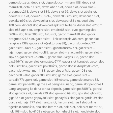
demo slot zeus
,
depo slot
,
depo slot com--mami188
,
depo slot
mami188
,
detik 11 slot
,
dewa abah slot
,
dewa slot
,
dewa slot --
pragmatic218
,
dewa slot 389
,
dewa slot 99
,
dewa slot abahslot
,
dewa1000 slot
,
dewa200 slot--
,
dewa200 slot-slot
,
dewacuan slot
,
dewakoin99 slot
,
dewapoker slot
,
dewasport88 slot
,
dewi slot
108.com
,
dino69 slot
,
download apk slot terbaru
,
dubai slot
,
e200m
slot
,
e88 apk slot
,
empire slot
,
empire88 slot
,
evos gaming slot
,
f200m slot
,
filter 303 slot
,
fufu slot
,
gacor mami188 slot
,
gacor
pragmatic218 slot
,
gacor slot -- link sektorplay88.com
,
gacor slot --
(angkasa138)
,
gacor slot --(sektorplay88)
,
gacor slot --depo77
,
gacor slot --fav77--
,
gacor slot --gacor(duren777)
,
gacor slot --
jajantogel
,
gacor slot --pol88
,
gacor slot --rajacuan69-
,
gacor slot --
sip777
,
gacor slot --slot828
,
gacor slot --vegas338
,
gacor slot
dax69ðŸ”¥
,
gacor slot kamustotoðŸ”¥
,
gacor slot kongbet
,
gacor slot
pol88slot.link
,
gacor slot pol88ðŸ”¥
,
gacor slot sektorplay88.com
,
gacor slot www--mami188
,
gacor slot-cr7sip
,
gacor108 slot
,
gacor200 --slot
,
gacor200 slot-slot
,
game slot
,
game slot --
terbaik(77superslot)
,
game slot 168wbtoto
,
game slot mantra88
,
game slot panen88
,
game slot penghasil uang
,
game slot penghasil
uang langsung ke dana tanpa deposit
,
game slot pol88ðŸ”¥
,
garasi
slot
,
garuda slot
,
garuda999 slot
,
gawang 69 slot
,
gbk slot
,
gbo slot
,
giga88 slot gacor
,
gopay303 slot
,
gopay303 slot gacor
,
gorila 39 slot
,
guru slot
,
hajar777 slot
,
hantu slot
,
harum slot
,
hasil slot online
tigerkoin.comðŸ”¥
,
hbo slot
,
hitam slot
,
hoki slot
,
hoki slot mami188
,
hoki108 --slot
,
hoki108 slot-gacor
,
homebet88 slot
,
hondatoto slot
,