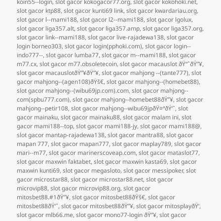
koin55--login
,
slot gacor kokogacor77.org
,
slot gacor kokohoki.net
,
slot gacor ktp88
,
slot gacor kunti69 link
,
slot gacor kwardariau.org
,
slot gacor l--mami188
,
slot gacor l2--mami188
,
slot gacor lgolux
,
slot gacor liga357.alt
,
slot gacor liga357.amp
,
slot gacor liga357.org
,
slot gacor link--mami188
,
slot gacor live-rajadewa138
,
slot gacor
login borneo303
,
slot gacor login(pphoki.com)
,
slot gacor login--
indo777--
,
slot gacor lumba77
,
slot gacor m--mami188
,
slot gacor
m77.cx
,
slot gacor m77.obsoletecoin
,
slot gacor macauslot ðŸ“ˆðŸ”¥
,
slot gacor macauslotðŸ”¥ðŸ”¥
,
slot gacor mahjong --(tante777)
,
slot
gacor mahjong--(agen108)ðŸš€
,
slot gacor mahjong--(homebet88)
,
slot gacor mahjong--(wibu69jp.com).com
,
slot gacor mahjong--
com(spbu777.com)
,
slot gacor mahjong--homebet88ðŸ”¥
,
slot gacor
mahjong--petir108
,
slot gacor mahjong--wibu69jpðŸ¤ªðŸ‘ˆ
,
slot
gacor mainaku
,
slot gacor mainaku88
,
slot gacor malam ini
,
slot
gacor mami188--top
,
slot gacor mami188-jy
,
slot gacor mami188@
,
slot gacor mantap-rajadewa138
,
slot gacor mantra88
,
slot gacor
mapan 777
,
slot gacor mapan777
,
slot gacor maplay789
,
slot gacor
mari--m77
,
slot gacor marinerscoveap.com
,
slot gacor mataslot77
,
slot gacor maxwin faktabet
,
slot gacor maxwin kasta69
,
slot gacor
maxwin kunti69
,
slot gacor megasloto
,
slot gacor messipoker
,
slot
gacor microstar88
,
slot gacor microstar88.net
,
slot gacor
microvip88
,
slot gacor microvip88.org
,
slot gacor
mitosbet88.#1ðŸ”¥
,
slot gacor mitosbet88ðŸš€
,
slot gacor
mitosbet88ðŸ‘ˆ
,
slot gacor mitosbet88ðŸ”¥
,
slot gacor mitosplayðŸ‘
,
slot gacor mlb66.me
,
slot gacor mono77-login ðŸ”¥
,
slot gacor