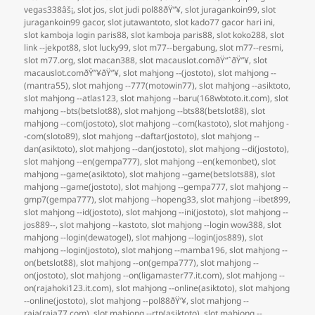
vegas338âš¡
,
slot jos
,
slot judi pol88ðŸ”¥
,
slot juragankoin99
,
slot
juragankoin99 gacor
,
slot jutawantoto
,
slot kado77 gacor hari ini
,
slot kamboja login paris88
,
slot kamboja paris88
,
slot koko288
,
slot
link --jekpot88
,
slot lucky99
,
slot m77--bergabung
,
slot m77--resmi
,
slot m77.org
,
slot macan388
,
slot macauslot.comðŸ“ˆðŸ”¥
,
slot
macauslot.comðŸ”¥ðŸ”¥
,
slot mahjong --(jostoto)
,
slot mahjong --
(mantra55)
,
slot mahjong --777(motowin77)
,
slot mahjong --asiktoto
,
slot mahjong --atlas123
,
slot mahjong --baru(168wbtoto.it.com)
,
slot
mahjong --bts(betslot88)
,
slot mahjong --bts88(betslot88)
,
slot
mahjong --com(jostoto)
,
slot mahjong --com(kastoto)
,
slot mahjong -
-com(sloto89)
,
slot mahjong --daftar(jostoto)
,
slot mahjong --
dan(asiktoto)
,
slot mahjong --dan(jostoto)
,
slot mahjong --di(jostoto)
,
slot mahjong --en(gempa777)
,
slot mahjong --en(kemonbet)
,
slot
mahjong --game(asiktoto)
,
slot mahjong --game(betslots88)
,
slot
mahjong --game(jostoto)
,
slot mahjong --gempa777
,
slot mahjong --
gmp7(gempa777)
,
slot mahjong --hopeng33
,
slot mahjong --ibet899
,
slot mahjong --id(jostoto)
,
slot mahjong --ini(jostoto)
,
slot mahjong --
jos889--
,
slot mahjong --kastoto
,
slot mahjong --login wow388
,
slot
mahjong --login(dewatogel)
,
slot mahjong --login(jos889)
,
slot
mahjong --login(jostoto)
,
slot mahjong --mamba196
,
slot mahjong --
on(betslot88)
,
slot mahjong --on(gempa777)
,
slot mahjong --
on(jostoto)
,
slot mahjong --on(ligamaster77.it.com)
,
slot mahjong --
on(rajahoki123.it.com)
,
slot mahjong --online(asiktoto)
,
slot mahjong
--online(jostoto)
,
slot mahjong --pol88ðŸ’¥
,
slot mahjong --
raja(raja77.com)
,
slot mahjong --rtp(asiktoto)
,
slot mahjong --