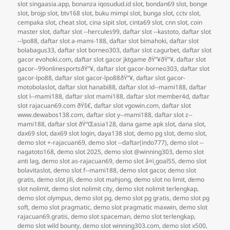
slot singaasia.app
,
bonanza iqosudud.id slot
,
bondan69 slot
,
bonge
slot
,
brojp slot
,
btv168 slot
,
buku mimpi slot
,
bunga slot
,
cctv slot
,
cempaka slot
,
cheat slot
,
cina sipit slot
,
cinta69 slot
,
cnn slot
,
coin
master slot
,
daftar slot --hercules99
,
daftar slot --kastoto
,
daftar slot
--lpo88
,
daftar slot a-mami-188
,
daftar slot bimahoki
,
daftar slot
bolabagus33
,
daftar slot borneo303
,
daftar slot cagurbet
,
daftar slot
gacor evohoki.com
,
daftar slot gacor jktgame ðŸ”¥ðŸ”¥
,
daftar slot
gacor--99onlinesportsðŸ”¥
,
daftar slot gacor-borneo303
,
daftar slot
gacor-lpo88
,
daftar slot gacor-lpo88ðŸ”¥
,
daftar slot gacor-
motobolaslot
,
daftar slot hanabi88
,
daftar slot id--mami188
,
daftar
slot l--mami188
,
daftar slot mami188
,
daftar slot member4d
,
daftar
slot rajacuan69.com ðŸš€
,
daftar slot vgowin.com
,
daftar slot
www.dewabos138.com
,
daftar slot y--mami188
,
daftar slot z--
mami188
,
daftar slot ðŸ“Œasia128
,
dana game apk slot
,
dana slot
,
dax69 slot
,
dax69 slot login
,
daya138 slot
,
demo pg slot
,
demo slot
,
demo slot +-rajacuan69
,
demo slot --daftar(indo777)
,
demo slot --
nagatoto168
,
demo slot 2025
,
demo slot @winning303
,
demo slot
anti lag
,
demo slot as-rajacuan69
,
demo slot â¤ï¸goal55
,
demo slot
bolavitaslot
,
demo slot f--mami188
,
demo slot gacor
,
demo slot
gratis
,
demo slot jili
,
demo slot mahjong
,
demo slot no limit
,
demo
slot nolimit
,
demo slot nolimit city
,
demo slot nolimit terlengkap
,
demo slot olympus
,
demo slot pg
,
demo slot pg gratis
,
demo slot pg
soft
,
demo slot pragmatic
,
demo slot pragmatic maxwin
,
demo slot
rajacuan69.gratis
,
demo slot spaceman
,
demo slot terlengkap
,
demo slot wild bounty
,
demo slot winning303.com
,
demo slot x500
,