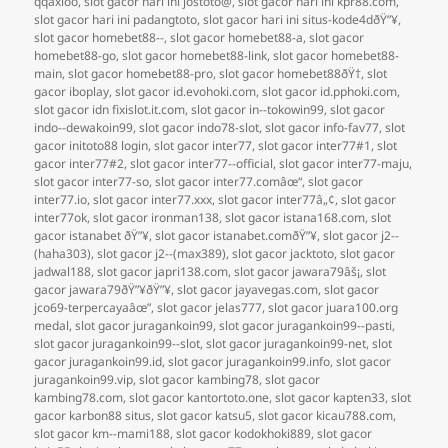
qqaxioo
,
slot gacor hari ini jostoto@
,
slot gacor hari ini kpr88.com
,
slot gacor hari ini padangtoto
,
slot gacor hari ini situs-kode4dðŸ”¥
,
slot gacor homebet88--
,
slot gacor homebet88-a
,
slot gacor
homebet88-go
,
slot gacor homebet88-link
,
slot gacor homebet88-
main
,
slot gacor homebet88-pro
,
slot gacor homebet88ðŸ†
,
slot
gacor iboplay
,
slot gacor id.evohoki.com
,
slot gacor id.pphoki.com
,
slot gacor idn fixislot.it.com
,
slot gacor in--tokowin99
,
slot gacor
indo--dewakoin99
,
slot gacor indo78-slot
,
slot gacor info-fav77
,
slot
gacor initoto88 login
,
slot gacor inter77
,
slot gacor inter77#1
,
slot
gacor inter77#2
,
slot gacor inter77--official
,
slot gacor inter77-maju
,
slot gacor inter77-so
,
slot gacor inter77.comâœ“
,
slot gacor
inter77.io
,
slot gacor inter77.xxx
,
slot gacor inter77â„¢
,
slot gacor
inter77ok
,
slot gacor ironman138
,
slot gacor istana168.com
,
slot
gacor istanabet ðŸ”¥
,
slot gacor istanabet.comðŸ”¥
,
slot gacor j2--
(haha303)
,
slot gacor j2--(max389)
,
slot gacor jacktoto
,
slot gacor
jadwal188
,
slot gacor japri138.com
,
slot gacor jawara79âš¡
,
slot
gacor jawara79ðŸ”¥ðŸ”¥
,
slot gacor jayavegas.com
,
slot gacor
jco69-terpercayaâœ”
,
slot gacor jelas777
,
slot gacor juara100.org
medal
,
slot gacor juragankoin99
,
slot gacor juragankoin99--pasti
,
slot gacor juragankoin99--slot
,
slot gacor juragankoin99-net
,
slot
gacor juragankoin99.id
,
slot gacor juragankoin99.info
,
slot gacor
juragankoin99.vip
,
slot gacor kambing78
,
slot gacor
kambing78.com
,
slot gacor kantortoto.one
,
slot gacor kapten33
,
slot
gacor karbon88 situs
,
slot gacor katsu5
,
slot gacor kicau788.com
,
slot gacor km--mami188
,
slot gacor kodokhoki889
,
slot gacor