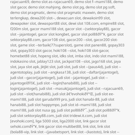
rajacuan69
,
demo slot as-rajacuan69
,
demo slot f--mami188
,
demo
slot gacor
,
demo slot mahjong
,
demo slot pg
,
demo slot pg soft
,
demo slot pragmatic
,
demo slot pragmatic maxwin
,
demo slot
terlengkap
,
dewa200 slot--
,
dewacuan slot
,
dewakoin99 slot
,
dewapoker slot
,
dewasport88 slot
,
dewi slot 108.com
,
empire88 slot
,
f200m slot
,
gacor mami188 slot
,
gacor slot --(sektorplay88)
,
gacor
slot --jajantogel
,
gacor slot kongbet
,
gacor slot pol88ðŸ”¥
,
gacor slot
sektorplay88.com
,
gacor108 slot
,
gacor200 --slot
,
gacor200 slot-
slot
,
game slot --terbaik(77superslot)
,
game slot panen88
,
gopay303
slot
,
gopay303 slot gacor
,
hoki108 --slot
,
hoki108 slot-gacor
,
homebet88 slot
,
hopeng slot
,
idks slot
,
imba slot
,
indo slot mami188
,
indokasino slot
,
jablay123 slot
,
jackpot108 --slot
,
jago168 slot
,
jaya
slot
,
jaya slot apk
,
jktjkt slot
,
judi slot
,
judi slot --(paus4d)
,
judi slot --
agentotoplay
,
judi slot --angkasa138
,
judi slot --daftar(jajantogel)
,
judi slot --gacor(jajantogel)
,
judi slot --jajantogel
,
judi slot --
jajantogelðŸš€
,
judi slot --login(hanabi88)
,
judi slot --
login(jajantogel)
,
judi slot --masuk(jajantogel)
,
judi slot --rajacuan69
,
judi slot --slot(hanabi88)
,
judi slot â€”evohokiðŸ“Œ
,
judi slot ee-
mami188
,
judi slot garuda999 pro
,
judi slot hanabi-88
,
judi slot
hanabi88
,
judi slot happympo
,
judi slot id--mami188
,
judi slot
mami188
,
judi slot nusa gg
,
judi slot pol88ðŸ’¯
,
judi slot pol88ðŸ”¥
,
judi slot sektorplay88.com
,
judi slot tridewi.it.com
,
judi slot
[evohoki.com]
,
liga 5000 slot
,
liga2000 slot
,
link gacor slot
sehoki.comðŸ”¥
,
link gacor slot-multibet88
,
link slot
,
link slot
(bola88-vip
,
link slot --(javabetsport
,
link slot --(kastoto)
,
link slot --