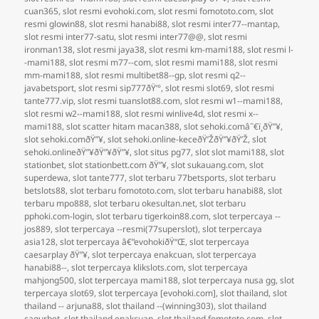
cuan365
,
slot resmi evohoki.com
,
slot resmi fomototo.com
,
slot
resmi glowin88
,
slot resmi hanabi88
,
slot resmi inter77--mantap
,
slot resmi inter77-satu
,
slot resmi inter77@@
,
slot resmi
ironman138
,
slot resmi jaya38
,
slot resmi km-mami188
,
slot resmi l-
-mami188
,
slot resmi m77--com
,
slot resmi mami188
,
slot resmi
mm-mami188
,
slot resmi multibet88--gp
,
slot resmi q2--
javabetsport
,
slot resmi sip777ðŸ’°
,
slot resmi slot69
,
slot resmi
tante777.vip
,
slot resmi tuanslot88.com
,
slot resmi w1--mami188
,
slot resmi w2--mami188
,
slot resmi winlive4d
,
slot resmi x--
mami188
,
slot scatter hitam macan388
,
slot sehoki.comâ˜€ï¸ðŸ”¥
,
slot sehoki.comðŸ”¥
,
slot sehoki.online-keceðŸ’ŽðŸ”¥ðŸ’Ž
,
slot
sehoki.onlineðŸ”¥ðŸ”¥ðŸ”¥
,
slot situs pg77
,
slot slot mami188
,
slot
stationbet
,
slot stationbett.com ðŸ”¥
,
slot sukauang.com
,
slot
superdewa
,
slot tante777
,
slot terbaru 77betsports
,
slot terbaru
betslots88
,
slot terbaru fomototo.com
,
slot terbaru hanabi88
,
slot
terbaru mpo888
,
slot terbaru okesultan.net
,
slot terbaru
pphoki.com-login
,
slot terbaru tigerkoin88.com
,
slot terpercaya --
jos889
,
slot terpercaya --resmi(77superslot)
,
slot terpercaya
asia128
,
slot terpercaya â€”evohokiðŸ“Œ
,
slot terpercaya
caesarplay ðŸ”¥
,
slot terpercaya enakcuan
,
slot terpercaya
hanabi88--
,
slot terpercaya klikslots.com
,
slot terpercaya
mahjong500
,
slot terpercaya mami188
,
slot terpercaya nusa gg
,
slot
terpercaya slot69
,
slot terpercaya [evohoki.com]
,
slot thailand
,
slot
thailand -- arjuna88
,
slot thailand --(winning303)
,
slot thailand
cagurbet
,
slot thailand enakcuan
,
slot thailand fomototo.com
,
slot