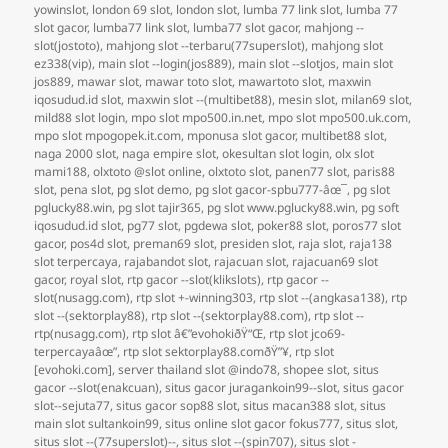
yowinslot
,
london 69 slot
,
london slot
,
lumba 77 link slot
,
lumba 77
slot gacor
,
lumba77 link slot
,
lumba77 slot gacor
,
mahjong --
slot(jostoto)
,
mahjong slot --terbaru(77superslot)
,
mahjong slot
ez338(vip)
,
main slot --login(jos889)
,
main slot --slotjos
,
main slot
jos889
,
mawar slot
,
mawar toto slot
,
mawartoto slot
,
maxwin
iqosudud.id slot
,
maxwin slot --(multibet88)
,
mesin slot
,
milan69 slot
,
mild88 slot login
,
mpo slot mpo500.in.net
,
mpo slot mpo500.uk.com
,
mpo slot mpogopek.it.com
,
mponusa slot gacor
,
multibet88 slot
,
naga 2000 slot
,
naga empire slot
,
okesultan slot login
,
olx slot
mami188
,
olxtoto @slot online
,
olxtoto slot
,
panen77 slot
,
paris88
slot
,
pena slot
,
pg slot demo
,
pg slot gacor-spbu777-âœ¯
,
pg slot
pglucky88.win
,
pg slot tajir365
,
pg slot www.pglucky88.win
,
pg soft
iqosudud.id slot
,
pg77 slot
,
pgdewa slot
,
poker88 slot
,
poros77 slot
gacor
,
pos4d slot
,
preman69 slot
,
presiden slot
,
raja slot
,
raja138
slot terpercaya
,
rajabandot slot
,
rajacuan slot
,
rajacuan69 slot
gacor
,
royal slot
,
rtp gacor --slot(klikslots)
,
rtp gacor --
slot(nusagg.com)
,
rtp slot +-winning303
,
rtp slot --(angkasa138)
,
rtp
slot --(sektorplay88)
,
rtp slot --(sektorplay88.com)
,
rtp slot --
rtp(nusagg.com)
,
rtp slot â€”evohokiðŸ“Œ
,
rtp slot jco69-
terpercayaâœ”
,
rtp slot sektorplay88.comðŸ”¥
,
rtp slot
[evohoki.com]
,
server thailand slot @indo78
,
shopee slot
,
situs
gacor --slot(enakcuan)
,
situs gacor juragankoin99--slot
,
situs gacor
slot--sejuta77
,
situs gacor sop88 slot
,
situs macan388 slot
,
situs
main slot sultankoin99
,
situs online slot gacor fokus777
,
situs slot
,
situs slot --(77superslot)--
,
situs slot --(spin707)
,
situs slot -