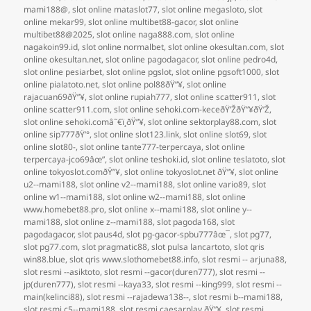
mami188@
,
slot online mataslot77
,
slot online megasloto
,
slot
online mekar99
,
slot online multibet88-gacor
,
slot online
multibet88@2025
,
slot online naga888.com
,
slot online
nagakoin99.id
,
slot online normalbet
,
slot online okesultan.com
,
slot
online okesultan.net
,
slot online pagodagacor
,
slot online pedro4d
,
slot online pesiarbet
,
slot online pgslot
,
slot online pgsoft1000
,
slot
online pialatoto.net
,
slot online pol88ðŸ”¥
,
slot online
rajacuan69ðŸ”¥
,
slot online rupiah777
,
slot online scatter911
,
slot
online scatter911.com
,
slot online sehoki.com-keceðŸ’ŽðŸ”¥ðŸ’Ž
,
slot online sehoki.comâ˜€ï¸ðŸ”¥
,
slot online sektorplay88.com
,
slot
online sip777ðŸ’°
,
slot online slot123.link
,
slot online slot69
,
slot
online slot80-
,
slot online tante777-terpercaya
,
slot online
terpercaya-jco69âœ”
,
slot online teshoki.id
,
slot online teslatoto
,
slot
online tokyoslot.comðŸ”¥
,
slot online tokyoslot.net ðŸ”¥
,
slot online
u2--mami188
,
slot online v2--mami188
,
slot online vario89
,
slot
online w1--mami188
,
slot online w2--mami188
,
slot online
www.homebet88.pro
,
slot online x--mami188
,
slot online y--
mami188
,
slot online z--mami188
,
slot pagoda168
,
slot
pagodagacor
,
slot paus4d
,
slot pg-gacor-spbu777âœ¯
,
slot pg77
,
slot pg77.com
,
slot pragmatic88
,
slot pulsa lancartoto
,
slot qris
win88.blue
,
slot qris www.slothomebet88.info
,
slot resmi -- arjuna88
,
slot resmi --asiktoto
,
slot resmi --gacor(duren777)
,
slot resmi --
jp(duren777)
,
slot resmi --kaya33
,
slot resmi --king999
,
slot resmi --
main(kelinci88)
,
slot resmi --rajadewa138--
,
slot resmi b--mami188
,
slot resmi c5--mami188
,
slot resmi caesarplay ðŸ”¥
,
slot resmi