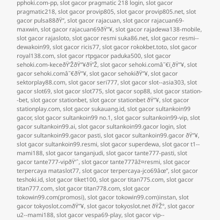
pphoki.com-pp
,
slot gacor pragmatic 218 login
,
slot gacor
pragmatic218
,
slot gacor provip805
,
slot gacor provip805.net
,
slot
gacor pulsa88ðŸ‘‘
,
slot gacor rajacuan
,
slot gacor rajacuan69-
maxwin
,
slot gacor rajacuan69ðŸ”¥
,
slot gacor rajadewa138-mobile
,
slot gacor rajasloto
,
slot gacor resmi suka86.net
,
slot gacor resmi--
dewakoin99
,
slot gacor ricis77
,
slot gacor rokokbet.toto
,
slot gacor
royal138.com
,
slot gacor rtpgacor paduka500
,
slot gacor
sehoki.com-keceðŸ’ŽðŸ”¥ðŸ’Ž
,
slot gacor sehoki.comâ˜€ï¸ðŸ”¥
,
slot
gacor sehoki.comâ˜€ðŸ”¥
,
slot gacor sehokiðŸ”¥
,
slot gacor
sektorplay88.com
,
slot gacor seri777
,
slot gacor slot--asia303
,
slot
gacor slot69
,
slot gacor slot775
,
slot gacor sop88
,
slot gacor station-
-bet
,
slot gacor stationbet
,
slot gacor stationbet ðŸ”¥
,
slot gacor
stationplay.com
,
slot gacor sukauang.id
,
slot gacor sultankoin99
gacor
,
slot gacor sultankoin99 no.1
,
slot gacor sultankoin99-vip
,
slot
gacor sultankoin99.ai
,
slot gacor sultankoin99.gacor login
,
slot
gacor sultankoin99.gacor pasti
,
slot gacor sultankoin99.gacor ðŸ”¥
,
slot gacor sultankoin99.resmi
,
slot gacor superdewa
,
slot gacor t1--
mami188
,
slot gacor tanganjudi
,
slot gacor tante777-pasti
,
slot
gacor tante777-vipðŸ‘ˆ
,
slot gacor tante777âž¤resmi
,
slot gacor
terpercaya mataslot77
,
slot gacor terpercaya-jco69âœ”
,
slot gacor
teshoki.id
,
slot gacor tiket100
,
slot gacor titan775.com
,
slot gacor
titan777.com
,
slot gacor titan778.com
,
slot gacor
tokowin99.com(promosi)
,
slot gacor tokowin99.com)instan
,
slot
gacor tokyoslot.comðŸ”¥
,
slot gacor tokyoslot.net ðŸŽ°
,
slot gacor
u2--mami188
,
slot gacor vespa69-play
,
slot gacor vip--