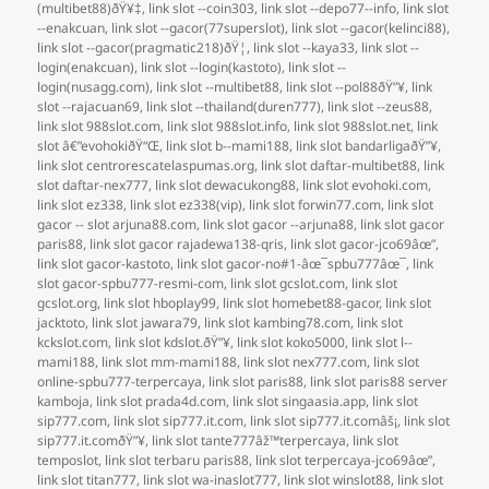
(multibet88)ðŸ¥‡
,
link slot --coin303
,
link slot --depo77--info
,
link slot
--enakcuan
,
link slot --gacor(77superslot)
,
link slot --gacor(kelinci88)
,
link slot --gacor(pragmatic218)ðŸ¦
,
link slot --kaya33
,
link slot --
login(enakcuan)
,
link slot --login(kastoto)
,
link slot --
login(nusagg.com)
,
link slot --multibet88
,
link slot --pol88ðŸ”¥
,
link
slot --rajacuan69
,
link slot --thailand(duren777)
,
link slot --zeus88
,
link slot 988slot.com
,
link slot 988slot.info
,
link slot 988slot.net
,
link
slot â€”evohokiðŸ“Œ
,
link slot b--mami188
,
link slot bandarligaðŸ”¥
,
link slot centrorescatelaspumas.org
,
link slot daftar-multibet88
,
link
slot daftar-nex777
,
link slot dewacukong88
,
link slot evohoki.com
,
link slot ez338
,
link slot ez338(vip)
,
link slot forwin77.com
,
link slot
gacor -- slot arjuna88.com
,
link slot gacor --arjuna88
,
link slot gacor
paris88
,
link slot gacor rajadewa138-qris
,
link slot gacor-jco69âœ”
,
link slot gacor-kastoto
,
link slot gacor-no#1-âœ¯spbu777âœ¯
,
link
slot gacor-spbu777-resmi-com
,
link slot gcslot.com
,
link slot
gcslot.org
,
link slot hboplay99
,
link slot homebet88-gacor
,
link slot
jacktoto
,
link slot jawara79
,
link slot kambing78.com
,
link slot
kckslot.com
,
link slot kdslot.ðŸ”¥
,
link slot koko5000
,
link slot l--
mami188
,
link slot mm-mami188
,
link slot nex777.com
,
link slot
online-spbu777-terpercaya
,
link slot paris88
,
link slot paris88 server
kamboja
,
link slot prada4d.com
,
link slot singaasia.app
,
link slot
sip777.com
,
link slot sip777.it.com
,
link slot sip777.it.comâš¡
,
link slot
sip777.it.comðŸ”¥
,
link slot tante777âž™terpercaya
,
link slot
temposlot
,
link slot terbaru paris88
,
link slot terpercaya-jco69âœ”
,
link slot titan777
,
link slot wa-inaslot777
,
link slot winslot88
,
link slot