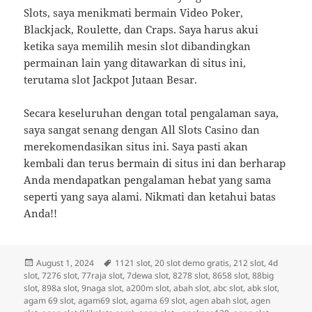
Slots, saya menikmati bermain Video Poker,
Blackjack, Roulette, dan Craps. Saya harus akui
ketika saya memilih mesin slot dibandingkan
permainan lain yang ditawarkan di situs ini,
terutama slot Jackpot Jutaan Besar.
Secara keseluruhan dengan total pengalaman saya,
saya sangat senang dengan All Slots Casino dan
merekomendasikan situs ini. Saya pasti akan
kembali dan terus bermain di situs ini dan berharap
Anda mendapatkan pengalaman hebat yang sama
seperti yang saya alami. Nikmati dan ketahui batas
Anda!!
Posted
Tags
August 1, 2024
1121 slot
,
20 slot demo gratis
,
212 slot
,
4d
on
slot
,
7276 slot
,
77raja slot
,
7dewa slot
,
8278 slot
,
8658 slot
,
88big
slot
,
898a slot
,
9naga slot
,
a200m slot
,
abah slot
,
abc slot
,
abk slot
,
agam 69 slot
,
agam69 slot
,
agama 69 slot
,
agen abah slot
,
agen