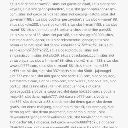
situs slot gacor-carawd88
,
situs slot gacor-gelek4d
,
situs slot gacor-
kaya33
,
situs slot gacor-petanitoto
,
situs slot gacor-spbu777-resmi-
com
,
situs slot gacor.penidabet
,
situs slot gacor@-jostoto
,
situs slot
go--mami188
,
situs slot jco69-terpercayaâœ”
,
situs slot k--mami188
,
situs slot koko288
,
situs slot kunti69
,
situs slot l--mami188
,
situs slot
mami188
,
situs slot multibet88-terbaru
,
situs slot online paris88
,
situs slot panen138
,
situs slot paris88
,
situs slot pgsoft1000
,
situs
slot rajacuan69-gacor
,
situs slot rekomendasi google
,
situs slot
resmi kabelbet
,
situs slot sehoki.com-keceðŸ’ŽðŸ”¥ðŸ’Ž
,
situs slot
sehoki.comðŸ’ŽðŸ”¥ðŸ’Ž
,
situs slot sgptoto368
,
situs slot
singaasia.com
,
situs slot slot69
,
situs slot sukabet.it.com
,
situs slot
virtusplay
,
situs slot w1--mami188
,
situs slot w2--mami188
,
situs slot
www.ufo777.com
,
situs slot x--mami188
,
situs slot z--mami188
,
sizi99 slot
,
sk slot
,
slot
,
slot 337sports-slot
,
slot 5000 --jajantogel
,
slot 777 essebet
,
slot 888 gacor
,
slot badai100.com
,
slot bang jago
,
slot batoto.it.com
,
slot beluttop.com
,
slot bk1000
,
slot bola 389
,
slot
btv168
,
slot casino okesultan.net
,
slot cuanhoki
,
slot dana
bolabagus33
,
slot dana cagurbet
,
slot dana hoki236.com
,
slot dana
mojok34
,
slot dana rupiah777
,
slot dana sip777.com
,
slot dana
slot367
,
slot dana virus88
,
slot demo
,
slot demo gacor
,
slot demo
gratis
,
slot demo mahjong
,
slot demo mirip asli
,
slot demo pg
,
slot
demo pg soft
,
slot demo pragmatic
,
slot demo pubtogel
,
slot
dewakoin99 gacor
,
slot dewakoin99 qris
,
slot forwin77.com resmi
,
slot gacha168
,
slot gacor
,
slot gacor #--wow388ðŸ‘‡ðŸ»
,
slot gacor
((tajir365.com
,
slot gacor ((wayang88
,
slot gacor (tajir365
,
slot gacor