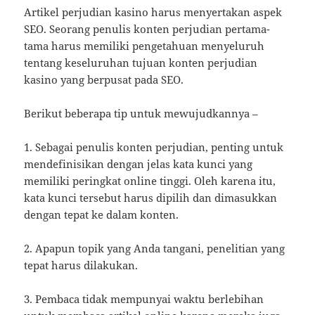
Artikel perjudian kasino harus menyertakan aspek
SEO. Seorang penulis konten perjudian pertama-
tama harus memiliki pengetahuan menyeluruh
tentang keseluruhan tujuan konten perjudian
kasino yang berpusat pada SEO.
Berikut beberapa tip untuk mewujudkannya –
1. Sebagai penulis konten perjudian, penting untuk
mendefinisikan dengan jelas kata kunci yang
memiliki peringkat online tinggi. Oleh karena itu,
kata kunci tersebut harus dipilih dan dimasukkan
dengan tepat ke dalam konten.
2. Apapun topik yang Anda tangani, penelitian yang
tepat harus dilakukan.
3. Pembaca tidak mempunyai waktu berlebihan