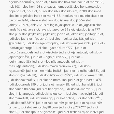
tigerkoin.comðŸ”¥
,
hbo slot
,
hitam slot
,
hoki slot
,
hoki slot mami188
,
hoki108 --slot
,
hoki108 slot-gacor
,
homebet88 slot
,
hondatoto slot
,
hopeng slot
,
hrv slot
,
husky slot
,
idks slot
,
idn slot
,
idn89 slot
,
imba
slot
,
inatogel slot
,
indo slot mami188
,
indokasino slot
,
info situs slot
gacor kode4d
,
interwin slot
,
ion slot
,
istana slot
,
j200m slot
,
jablay123 slot
,
jablay123 slot login
,
jackpot108 --slot
,
jago168 slot
,
janda4d slot
,
jaya slot
,
jaya slot apk
,
jco 69 slot
,
jeju slot
,
jelas777
slot
,
jelly slot
,
jkt jkt slot
,
jktjkt slot
,
john slot
,
joker slot
,
jonitogel slot
,
judi slot
,
judi slot --(paus4d)
,
judi slot --(sektorplay88)
,
judi slot --
@wibu69jp
,
judi slot --agentotoplay
,
judi slot --angkasa138
,
judi slot -
-daftar(jajantogel)
,
judi slot --gacor(duren777)
,
judi slot --
gacor(jajantogel)
,
judi slot --isototo
,
judi slot --jajantogel
,
judi slot --
jajantogelðŸš€
,
judi slot --login(duren777)
,
judi slot --
login(hanabi88)
,
judi slot --login(jajantogel)
,
judi slot --
masuk(jajantogel)
,
judi slot --maxwin(duren777)
,
judi slot --
rajacuan69
,
judi slot --resmi(kelinci88)
,
judi slot --slot(hanabi88)
,
judi
slot -qris(hanabi88)
,
judi slot â€”evohokiðŸ“Œ
,
judi slot cr--mami188
,
judi slot dax69ðŸ”¥
,
judi slot ee-mami188
,
judi slot garuda999 âˆš
,
judi slot garuda999 pro
,
judi slot hanabi-88
,
judi slot hanabi88
,
judi
slot hanabi88-com
,
judi slot happympo
,
judi slot id--mami188
,
judi
slot j1--jajantogel
,
judi slot klikslots.com
,
judi slot macrovip805
,
judi
slot mami188
,
judi slot nusa gg
,
judi slot online
,
judi slot pol88ðŸ’¯
,
judi slot pol88ðŸ”¥
,
judi slot rajacuan69-gacor
,
judi slot rajacuan69-
terbaru
,
judi slot sektorplay88.com
,
judi slot sip777ðŸ’°
,
judi slot
slot69
,
judi slot spbu777-gacor-#1
,
judi slot terbaru-rajacuan69
,
judi