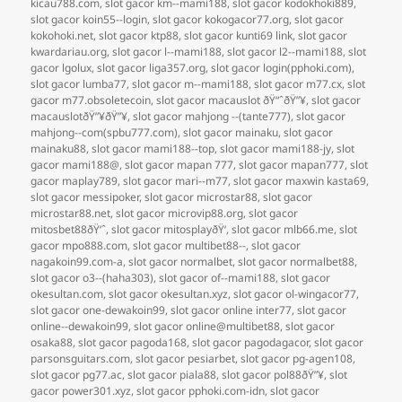
kicau788.com
,
slot gacor km--mami188
,
slot gacor kodokhoki889
,
slot gacor koin55--login
,
slot gacor kokogacor77.org
,
slot gacor
kokohoki.net
,
slot gacor ktp88
,
slot gacor kunti69 link
,
slot gacor
kwardariau.org
,
slot gacor l--mami188
,
slot gacor l2--mami188
,
slot
gacor lgolux
,
slot gacor liga357.org
,
slot gacor login(pphoki.com)
,
slot gacor lumba77
,
slot gacor m--mami188
,
slot gacor m77.cx
,
slot
gacor m77.obsoletecoin
,
slot gacor macauslot ðŸ“ˆðŸ”¥
,
slot gacor
macauslotðŸ”¥ðŸ”¥
,
slot gacor mahjong --(tante777)
,
slot gacor
mahjong--com(spbu777.com)
,
slot gacor mainaku
,
slot gacor
mainaku88
,
slot gacor mami188--top
,
slot gacor mami188-jy
,
slot
gacor mami188@
,
slot gacor mapan 777
,
slot gacor mapan777
,
slot
gacor maplay789
,
slot gacor mari--m77
,
slot gacor maxwin kasta69
,
slot gacor messipoker
,
slot gacor microstar88
,
slot gacor
microstar88.net
,
slot gacor microvip88.org
,
slot gacor
mitosbet88ðŸ‘ˆ
,
slot gacor mitosplayðŸ‘
,
slot gacor mlb66.me
,
slot
gacor mpo888.com
,
slot gacor multibet88--
,
slot gacor
nagakoin99.com-a
,
slot gacor normalbet
,
slot gacor normalbet88
,
slot gacor o3--(haha303)
,
slot gacor of--mami188
,
slot gacor
okesultan.com
,
slot gacor okesultan.xyz
,
slot gacor ol-wingacor77
,
slot gacor one-dewakoin99
,
slot gacor online inter77
,
slot gacor
online--dewakoin99
,
slot gacor online@multibet88
,
slot gacor
osaka88
,
slot gacor pagoda168
,
slot gacor pagodagacor
,
slot gacor
parsonsguitars.com
,
slot gacor pesiarbet
,
slot gacor pg-agen108
,
slot gacor pg77.ac
,
slot gacor piala88
,
slot gacor pol88ðŸ”¥
,
slot
gacor power301.xyz
,
slot gacor pphoki.com-idn
,
slot gacor