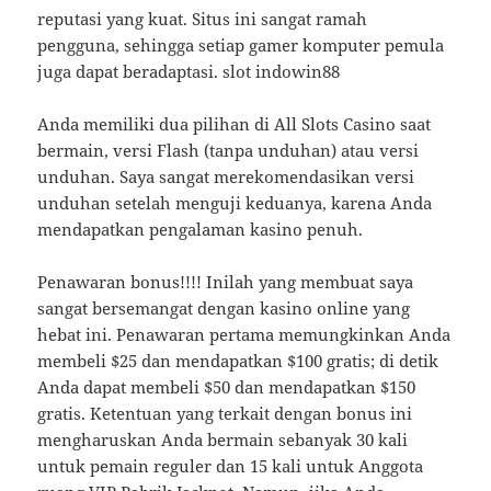
reputasi yang kuat. Situs ini sangat ramah
pengguna, sehingga setiap gamer komputer pemula
juga dapat beradaptasi. slot indowin88
Anda memiliki dua pilihan di All Slots Casino saat
bermain, versi Flash (tanpa unduhan) atau versi
unduhan. Saya sangat merekomendasikan versi
unduhan setelah menguji keduanya, karena Anda
mendapatkan pengalaman kasino penuh.
Penawaran bonus!!!! Inilah yang membuat saya
sangat bersemangat dengan kasino online yang
hebat ini. Penawaran pertama memungkinkan Anda
membeli $25 dan mendapatkan $100 gratis; di detik
Anda dapat membeli $50 dan mendapatkan $150
gratis. Ketentuan yang terkait dengan bonus ini
mengharuskan Anda bermain sebanyak 30 kali
untuk pemain reguler dan 15 kali untuk Anggota