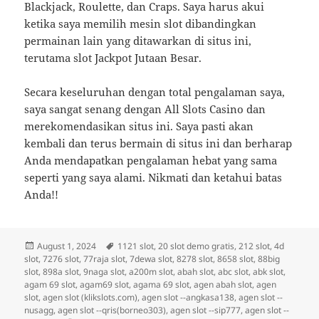
Blackjack, Roulette, dan Craps. Saya harus akui
ketika saya memilih mesin slot dibandingkan
permainan lain yang ditawarkan di situs ini,
terutama slot Jackpot Jutaan Besar.
Secara keseluruhan dengan total pengalaman saya,
saya sangat senang dengan All Slots Casino dan
merekomendasikan situs ini. Saya pasti akan
kembali dan terus bermain di situs ini dan berharap
Anda mendapatkan pengalaman hebat yang sama
seperti yang saya alami. Nikmati dan ketahui batas
Anda!!
Posted
Tags
August 1, 2024
1121 slot
,
20 slot demo gratis
,
212 slot
,
4d
on
slot
,
7276 slot
,
77raja slot
,
7dewa slot
,
8278 slot
,
8658 slot
,
88big
slot
,
898a slot
,
9naga slot
,
a200m slot
,
abah slot
,
abc slot
,
abk slot
,
agam 69 slot
,
agam69 slot
,
agama 69 slot
,
agen abah slot
,
agen
slot
,
agen slot (klikslots.com)
,
agen slot --angkasa138
,
agen slot --
nusagg
,
agen slot --qris(borneo303)
,
agen slot --sip777
,
agen slot --