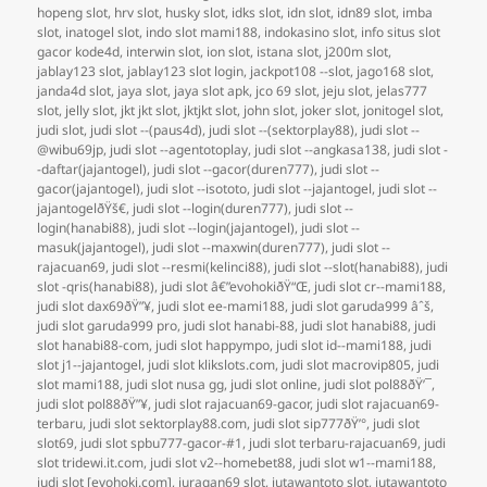
hopeng slot
,
hrv slot
,
husky slot
,
idks slot
,
idn slot
,
idn89 slot
,
imba
slot
,
inatogel slot
,
indo slot mami188
,
indokasino slot
,
info situs slot
gacor kode4d
,
interwin slot
,
ion slot
,
istana slot
,
j200m slot
,
jablay123 slot
,
jablay123 slot login
,
jackpot108 --slot
,
jago168 slot
,
janda4d slot
,
jaya slot
,
jaya slot apk
,
jco 69 slot
,
jeju slot
,
jelas777
slot
,
jelly slot
,
jkt jkt slot
,
jktjkt slot
,
john slot
,
joker slot
,
jonitogel slot
,
judi slot
,
judi slot --(paus4d)
,
judi slot --(sektorplay88)
,
judi slot --
@wibu69jp
,
judi slot --agentotoplay
,
judi slot --angkasa138
,
judi slot -
-daftar(jajantogel)
,
judi slot --gacor(duren777)
,
judi slot --
gacor(jajantogel)
,
judi slot --isototo
,
judi slot --jajantogel
,
judi slot --
jajantogelðŸš€
,
judi slot --login(duren777)
,
judi slot --
login(hanabi88)
,
judi slot --login(jajantogel)
,
judi slot --
masuk(jajantogel)
,
judi slot --maxwin(duren777)
,
judi slot --
rajacuan69
,
judi slot --resmi(kelinci88)
,
judi slot --slot(hanabi88)
,
judi
slot -qris(hanabi88)
,
judi slot â€”evohokiðŸ“Œ
,
judi slot cr--mami188
,
judi slot dax69ðŸ”¥
,
judi slot ee-mami188
,
judi slot garuda999 âˆš
,
judi slot garuda999 pro
,
judi slot hanabi-88
,
judi slot hanabi88
,
judi
slot hanabi88-com
,
judi slot happympo
,
judi slot id--mami188
,
judi
slot j1--jajantogel
,
judi slot klikslots.com
,
judi slot macrovip805
,
judi
slot mami188
,
judi slot nusa gg
,
judi slot online
,
judi slot pol88ðŸ’¯
,
judi slot pol88ðŸ”¥
,
judi slot rajacuan69-gacor
,
judi slot rajacuan69-
terbaru
,
judi slot sektorplay88.com
,
judi slot sip777ðŸ’°
,
judi slot
slot69
,
judi slot spbu777-gacor-#1
,
judi slot terbaru-rajacuan69
,
judi
slot tridewi.it.com
,
judi slot v2--homebet88
,
judi slot w1--mami188
,
judi slot [evohoki.com]
,
juragan69 slot
,
jutawantoto slot
,
jutawantoto