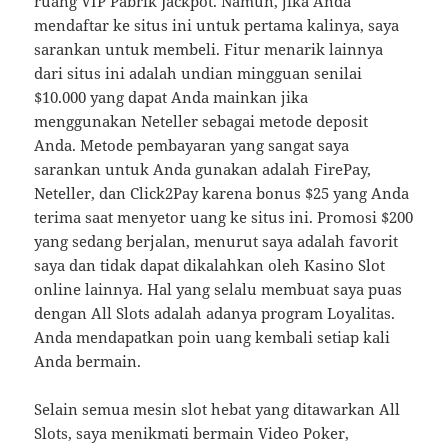
ruang VIP Pabrik Jackpot. Namun, jika Anda
mendaftar ke situs ini untuk pertama kalinya, saya
sarankan untuk membeli. Fitur menarik lainnya
dari situs ini adalah undian mingguan senilai
$10.000 yang dapat Anda mainkan jika
menggunakan Neteller sebagai metode deposit
Anda. Metode pembayaran yang sangat saya
sarankan untuk Anda gunakan adalah FirePay,
Neteller, dan Click2Pay karena bonus $25 yang Anda
terima saat menyetor uang ke situs ini. Promosi $200
yang sedang berjalan, menurut saya adalah favorit
saya dan tidak dapat dikalahkan oleh Kasino Slot
online lainnya. Hal yang selalu membuat saya puas
dengan All Slots adalah adanya program Loyalitas.
Anda mendapatkan poin uang kembali setiap kali
Anda bermain.
Selain semua mesin slot hebat yang ditawarkan All
Slots, saya menikmati bermain Video Poker,