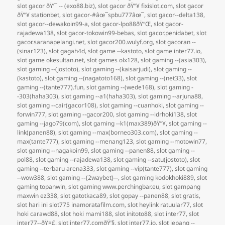
slot gacor ðŸ’¯ -- (exo88.biz)
,
slot gacor ðŸ”¥ fixislot.com
,
slot gacor
ðŸ”¥ stationbet
,
slot gacor-#âœ¯spbu777âœ¯
,
slot gacor--delta138
,
slot gacor--dewakoin99-a
,
slot gacor-lpo88ðŸ“Œ
,
slot gacor-
rajadewa138
,
slot gacor-tokowin99-bebas
,
slot gacor.penidabet
,
slot
gacor.saranapelangi.net
,
slot gacor200.wulyf.org
,
slot gacoran --
(sinar123)
,
slot gagah4d
,
slot game --kastoto
,
slot game inter77.io
,
slot game okesultan.net
,
slot games olx128
,
slot gaming --(asia303)
,
slot gaming --(jostoto)
,
slot gaming --(kaisarjudi)
,
slot gaming --
(kastoto)
,
slot gaming --(nagatoto168)
,
slot gaming --(net33)
,
slot
gaming --(tante777).fun
,
slot gaming --(wede168)
,
slot gaming -
-303(haha303)
,
slot gaming --a1(haha303)
,
slot gaming --arjuna88
,
slot gaming --cair(gacor108)
,
slot gaming --cuanhoki
,
slot gaming --
forwin777
,
slot gaming --gacor200
,
slot gaming --idrhoki138
,
slot
gaming --jago79(com)
,
slot gaming --k1(max389)ðŸ”¥
,
slot gaming --
link(panen88)
,
slot gaming --max(borneo303.com)
,
slot gaming --
max(tante777)
,
slot gaming --menang123
,
slot gaming --motowin77
,
slot gaming --nagakoin99
,
slot gaming --panen88
,
slot gaming --
pol88
,
slot gaming --rajadewa138
,
slot gaming --satu(jostoto)
,
slot
gaming --terbaru arena333
,
slot gaming --vip(tante777)
,
slot gaming
--wow388
,
slot gaming --{2waybet}--
,
slot gaming kodokhoki889
,
slot
gaming topanwin
,
slot gaming www.perchingbar.eu
,
slot gampang
maxwin ez338
,
slot gatotkaca89
,
slot gopay --panen88
,
slot gratis
,
slot hari ini slot775 inamoratafilm.com
,
slot heylink ratuular77
,
slot
hoki carawd88
,
slot hoki mami188
,
slot initoto88
,
slot inter77
,
slot
inter77--ðŸ¤£
,
slot inter77.comðŸ’§
,
slot inter77.io
,
slot jepang --