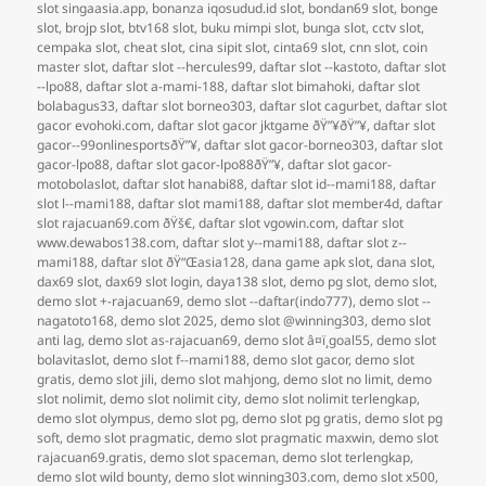
slot singaasia.app
,
bonanza iqosudud.id slot
,
bondan69 slot
,
bonge
slot
,
brojp slot
,
btv168 slot
,
buku mimpi slot
,
bunga slot
,
cctv slot
,
cempaka slot
,
cheat slot
,
cina sipit slot
,
cinta69 slot
,
cnn slot
,
coin
master slot
,
daftar slot --hercules99
,
daftar slot --kastoto
,
daftar slot
--lpo88
,
daftar slot a-mami-188
,
daftar slot bimahoki
,
daftar slot
bolabagus33
,
daftar slot borneo303
,
daftar slot cagurbet
,
daftar slot
gacor evohoki.com
,
daftar slot gacor jktgame ðŸ”¥ðŸ”¥
,
daftar slot
gacor--99onlinesportsðŸ”¥
,
daftar slot gacor-borneo303
,
daftar slot
gacor-lpo88
,
daftar slot gacor-lpo88ðŸ”¥
,
daftar slot gacor-
motobolaslot
,
daftar slot hanabi88
,
daftar slot id--mami188
,
daftar
slot l--mami188
,
daftar slot mami188
,
daftar slot member4d
,
daftar
slot rajacuan69.com ðŸš€
,
daftar slot vgowin.com
,
daftar slot
www.dewabos138.com
,
daftar slot y--mami188
,
daftar slot z--
mami188
,
daftar slot ðŸ“Œasia128
,
dana game apk slot
,
dana slot
,
dax69 slot
,
dax69 slot login
,
daya138 slot
,
demo pg slot
,
demo slot
,
demo slot +-rajacuan69
,
demo slot --daftar(indo777)
,
demo slot --
nagatoto168
,
demo slot 2025
,
demo slot @winning303
,
demo slot
anti lag
,
demo slot as-rajacuan69
,
demo slot â¤ï¸goal55
,
demo slot
bolavitaslot
,
demo slot f--mami188
,
demo slot gacor
,
demo slot
gratis
,
demo slot jili
,
demo slot mahjong
,
demo slot no limit
,
demo
slot nolimit
,
demo slot nolimit city
,
demo slot nolimit terlengkap
,
demo slot olympus
,
demo slot pg
,
demo slot pg gratis
,
demo slot pg
soft
,
demo slot pragmatic
,
demo slot pragmatic maxwin
,
demo slot
rajacuan69.gratis
,
demo slot spaceman
,
demo slot terlengkap
,
demo slot wild bounty
,
demo slot winning303.com
,
demo slot x500
,