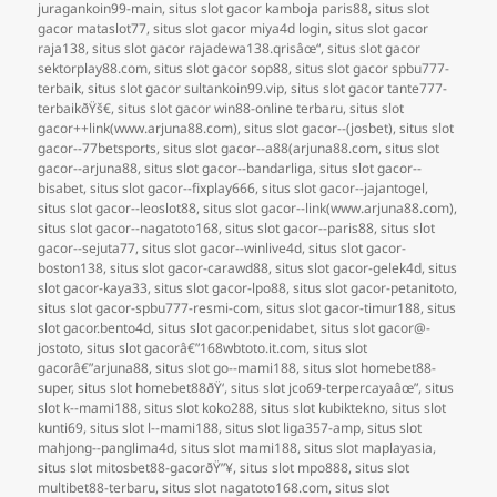
juragankoin99-main
,
situs slot gacor kamboja paris88
,
situs slot
gacor mataslot77
,
situs slot gacor miya4d login
,
situs slot gacor
raja138
,
situs slot gacor rajadewa138.qrisâœ“
,
situs slot gacor
sektorplay88.com
,
situs slot gacor sop88
,
situs slot gacor spbu777-
terbaik
,
situs slot gacor sultankoin99.vip
,
situs slot gacor tante777-
terbaikðŸš€
,
situs slot gacor win88-online terbaru
,
situs slot
gacor++link(www.arjuna88.com)
,
situs slot gacor--(josbet)
,
situs slot
gacor--77betsports
,
situs slot gacor--a88(arjuna88.com
,
situs slot
gacor--arjuna88
,
situs slot gacor--bandarliga
,
situs slot gacor--
bisabet
,
situs slot gacor--fixplay666
,
situs slot gacor--jajantogel
,
situs slot gacor--leoslot88
,
situs slot gacor--link(www.arjuna88.com)
,
situs slot gacor--nagatoto168
,
situs slot gacor--paris88
,
situs slot
gacor--sejuta77
,
situs slot gacor--winlive4d
,
situs slot gacor-
boston138
,
situs slot gacor-carawd88
,
situs slot gacor-gelek4d
,
situs
slot gacor-kaya33
,
situs slot gacor-lpo88
,
situs slot gacor-petanitoto
,
situs slot gacor-spbu777-resmi-com
,
situs slot gacor-timur188
,
situs
slot gacor.bento4d
,
situs slot gacor.penidabet
,
situs slot gacor@-
jostoto
,
situs slot gacorâ€”168wbtoto.it.com
,
situs slot
gacorâ€”arjuna88
,
situs slot go--mami188
,
situs slot homebet88-
super
,
situs slot homebet88ðŸ‘
,
situs slot jco69-terpercayaâœ”
,
situs
slot k--mami188
,
situs slot koko288
,
situs slot kubiktekno
,
situs slot
kunti69
,
situs slot l--mami188
,
situs slot liga357-amp
,
situs slot
mahjong--panglima4d
,
situs slot mami188
,
situs slot maplayasia
,
situs slot mitosbet88-gacorðŸ”¥
,
situs slot mpo888
,
situs slot
multibet88-terbaru
,
situs slot nagatoto168.com
,
situs slot