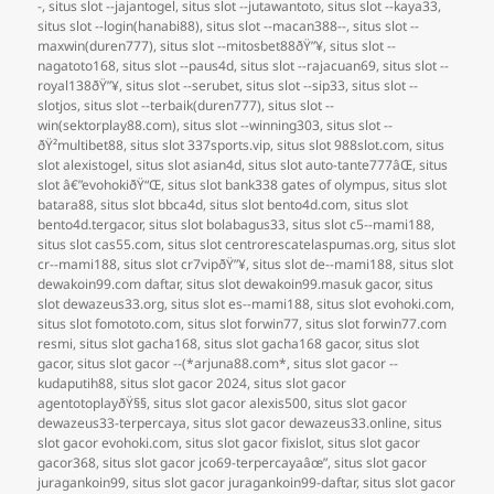
-
,
situs slot --jajantogel
,
situs slot --jutawantoto
,
situs slot --kaya33
,
situs slot --login(hanabi88)
,
situs slot --macan388--
,
situs slot --
maxwin(duren777)
,
situs slot --mitosbet88ðŸ”¥
,
situs slot --
nagatoto168
,
situs slot --paus4d
,
situs slot --rajacuan69
,
situs slot --
royal138ðŸ”¥
,
situs slot --serubet
,
situs slot --sip33
,
situs slot --
slotjos
,
situs slot --terbaik(duren777)
,
situs slot --
win(sektorplay88.com)
,
situs slot --winning303
,
situs slot --
ðŸ²multibet88
,
situs slot 337sports.vip
,
situs slot 988slot.com
,
situs
slot alexistogel
,
situs slot asian4d
,
situs slot auto-tante777âŒ
,
situs
slot â€”evohokiðŸ“Œ
,
situs slot bank338 gates of olympus
,
situs slot
batara88
,
situs slot bbca4d
,
situs slot bento4d.com
,
situs slot
bento4d.tergacor
,
situs slot bolabagus33
,
situs slot c5--mami188
,
situs slot cas55.com
,
situs slot centrorescatelaspumas.org
,
situs slot
cr--mami188
,
situs slot cr7vipðŸ”¥
,
situs slot de--mami188
,
situs slot
dewakoin99.com daftar
,
situs slot dewakoin99.masuk gacor
,
situs
slot dewazeus33.org
,
situs slot es--mami188
,
situs slot evohoki.com
,
situs slot fomototo.com
,
situs slot forwin77
,
situs slot forwin77.com
resmi
,
situs slot gacha168
,
situs slot gacha168 gacor
,
situs slot
gacor
,
situs slot gacor --(*arjuna88.com*
,
situs slot gacor --
kudaputih88
,
situs slot gacor 2024
,
situs slot gacor
agentotoplayðŸ§§
,
situs slot gacor alexis500
,
situs slot gacor
dewazeus33-terpercaya
,
situs slot gacor dewazeus33.online
,
situs
slot gacor evohoki.com
,
situs slot gacor fixislot
,
situs slot gacor
gacor368
,
situs slot gacor jco69-terpercayaâœ”
,
situs slot gacor
juragankoin99
,
situs slot gacor juragankoin99-daftar
,
situs slot gacor