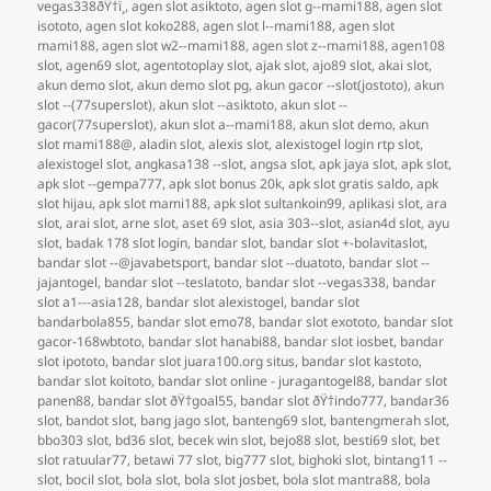
vegas338ðŸ†ï¸
,
agen slot asiktoto
,
agen slot g--mami188
,
agen slot
isototo
,
agen slot koko288
,
agen slot l--mami188
,
agen slot
mami188
,
agen slot w2--mami188
,
agen slot z--mami188
,
agen108
slot
,
agen69 slot
,
agentotoplay slot
,
ajak slot
,
ajo89 slot
,
akai slot
,
akun demo slot
,
akun demo slot pg
,
akun gacor --slot(jostoto)
,
akun
slot --(77superslot)
,
akun slot --asiktoto
,
akun slot --
gacor(77superslot)
,
akun slot a--mami188
,
akun slot demo
,
akun
slot mami188@
,
aladin slot
,
alexis slot
,
alexistogel login rtp slot
,
alexistogel slot
,
angkasa138 --slot
,
angsa slot
,
apk jaya slot
,
apk slot
,
apk slot --gempa777
,
apk slot bonus 20k
,
apk slot gratis saldo
,
apk
slot hijau
,
apk slot mami188
,
apk slot sultankoin99
,
aplikasi slot
,
ara
slot
,
arai slot
,
arne slot
,
aset 69 slot
,
asia 303--slot
,
asian4d slot
,
ayu
slot
,
badak 178 slot login
,
bandar slot
,
bandar slot +-bolavitaslot
,
bandar slot --@javabetsport
,
bandar slot --duatoto
,
bandar slot --
jajantogel
,
bandar slot --teslatoto
,
bandar slot --vegas338
,
bandar
slot a1---asia128
,
bandar slot alexistogel
,
bandar slot
bandarbola855
,
bandar slot emo78
,
bandar slot exototo
,
bandar slot
gacor-168wbtoto
,
bandar slot hanabi88
,
bandar slot iosbet
,
bandar
slot ipototo
,
bandar slot juara100.org situs
,
bandar slot kastoto
,
bandar slot koitoto
,
bandar slot online - juragantogel88
,
bandar slot
panen88
,
bandar slot ðŸ†goal55
,
bandar slot ðŸ†indo777
,
bandar36
slot
,
bandot slot
,
bang jago slot
,
banteng69 slot
,
bantengmerah slot
,
bbo303 slot
,
bd36 slot
,
becek win slot
,
bejo88 slot
,
besti69 slot
,
bet
slot ratuular77
,
betawi 77 slot
,
big777 slot
,
bighoki slot
,
bintang11 --
slot
,
bocil slot
,
bola slot
,
bola slot josbet
,
bola slot mantra88
,
bola