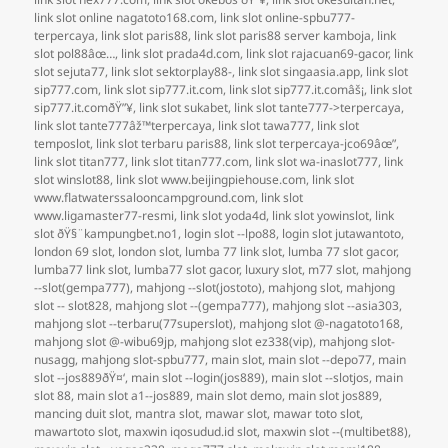
link slot online nagatoto168.com
,
link slot online-spbu777-
terpercaya
,
link slot paris88
,
link slot paris88 server kamboja
,
link
slot pol88âœ…
,
link slot prada4d.com
,
link slot rajacuan69-gacor
,
link
slot sejuta77
,
link slot sektorplay88-
,
link slot singaasia.app
,
link slot
sip777.com
,
link slot sip777.it.com
,
link slot sip777.it.comâš¡
,
link slot
sip777.it.comðŸ”¥
,
link slot sukabet
,
link slot tante777->terpercaya
,
link slot tante777âž™terpercaya
,
link slot tawa777
,
link slot
temposlot
,
link slot terbaru paris88
,
link slot terpercaya-jco69âœ”
,
link slot titan777
,
link slot titan777.com
,
link slot wa-inaslot777
,
link
slot winslot88
,
link slot www.beijingpiehouse.com
,
link slot
www.flatwaterssalooncampground.com
,
link slot
www.ligamaster77-resmi
,
link slot yoda4d
,
link slot yowinslot
,
link
slot ðŸ§¨kampungbet.no1
,
login slot --lpo88
,
login slot jutawantoto
,
london 69 slot
,
london slot
,
lumba 77 link slot
,
lumba 77 slot gacor
,
lumba77 link slot
,
lumba77 slot gacor
,
luxury slot
,
m77 slot
,
mahjong
--slot(gempa777)
,
mahjong --slot(jostoto)
,
mahjong slot
,
mahjong
slot -- slot828
,
mahjong slot --(gempa777)
,
mahjong slot --asia303
,
mahjong slot --terbaru(77superslot)
,
mahjong slot @-nagatoto168
,
mahjong slot @-wibu69jp
,
mahjong slot ez338(vip)
,
mahjong slot-
nusagg
,
mahjong slot-spbu777
,
main slot
,
main slot --depo77
,
main
slot --jos889ðŸ¤‘
,
main slot --login(jos889)
,
main slot --slotjos
,
main
slot 88
,
main slot a1--jos889
,
main slot demo
,
main slot jos889
,
mancing duit slot
,
mantra slot
,
mawar slot
,
mawar toto slot
,
mawartoto slot
,
maxwin iqosudud.id slot
,
maxwin slot --(multibet88)
,