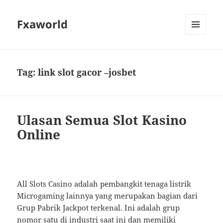
Fxaworld
MENU
AND
WIDGETS
Tag:
link slot gacor –josbet
Ulasan Semua Slot Kasino
Online
All Slots Casino adalah pembangkit tenaga listrik
Microgaming lainnya yang merupakan bagian dari
Grup Pabrik Jackpot terkenal. Ini adalah grup
nomor satu di industri saat ini dan memiliki