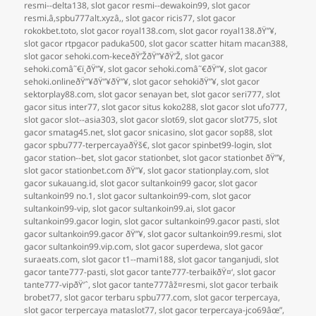
resmi--delta138
,
slot gacor resmi--dewakoin99
,
slot gacor
resmi.â‚spbu777alt.xyzâ‚
,
slot gacor ricis77
,
slot gacor
rokokbet.toto
,
slot gacor royal138.com
,
slot gacor royal138.ðŸ”¥
,
slot gacor rtpgacor paduka500
,
slot gacor scatter hitam macan388
,
slot gacor sehoki.com-keceðŸ’ŽðŸ”¥ðŸ’Ž
,
slot gacor
sehoki.comâ˜€ï¸ðŸ”¥
,
slot gacor sehoki.comâ˜€ðŸ”¥
,
slot gacor
sehoki.onlineðŸ”¥ðŸ”¥ðŸ”¥
,
slot gacor sehokiðŸ”¥
,
slot gacor
sektorplay88.com
,
slot gacor senayan bet
,
slot gacor seri777
,
slot
gacor situs inter77
,
slot gacor situs koko288
,
slot gacor slot ufo777
,
slot gacor slot--asia303
,
slot gacor slot69
,
slot gacor slot775
,
slot
gacor smatag45.net
,
slot gacor snicasino
,
slot gacor sop88
,
slot
gacor spbu777-terpercayaðŸš€
,
slot gacor spinbet99-login
,
slot
gacor station--bet
,
slot gacor stationbet
,
slot gacor stationbet ðŸ”¥
,
slot gacor stationbet.com ðŸ”¥
,
slot gacor stationplay.com
,
slot
gacor sukauang.id
,
slot gacor sultankoin99 gacor
,
slot gacor
sultankoin99 no.1
,
slot gacor sultankoin99-com
,
slot gacor
sultankoin99-vip
,
slot gacor sultankoin99.ai
,
slot gacor
sultankoin99.gacor login
,
slot gacor sultankoin99.gacor pasti
,
slot
gacor sultankoin99.gacor ðŸ”¥
,
slot gacor sultankoin99.resmi
,
slot
gacor sultankoin99.vip.com
,
slot gacor superdewa
,
slot gacor
suraeats.com
,
slot gacor t1--mami188
,
slot gacor tanganjudi
,
slot
gacor tante777-pasti
,
slot gacor tante777-terbaikðŸ¤‘
,
slot gacor
tante777-vipðŸ‘ˆ
,
slot gacor tante777âž¤resmi
,
slot gacor terbaik
brobet77
,
slot gacor terbaru spbu777.com
,
slot gacor terpercaya
,
slot gacor terpercaya mataslot77
,
slot gacor terpercaya-jco69âœ”
,