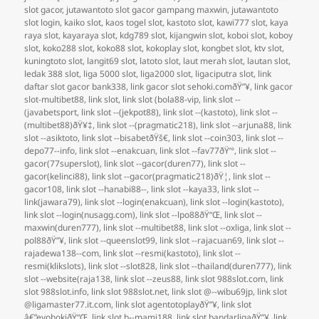
slot gacor
,
jutawantoto slot gacor gampang maxwin
,
jutawantoto
slot login
,
kaiko slot
,
kaos togel slot
,
kastoto slot
,
kawi777 slot
,
kaya
raya slot
,
kayaraya slot
,
kdg789 slot
,
kijangwin slot
,
koboi slot
,
koboy
slot
,
koko288 slot
,
koko88 slot
,
kokoplay slot
,
kongbet slot
,
ktv slot
,
kuningtoto slot
,
langit69 slot
,
latoto slot
,
laut merah slot
,
lautan slot
,
ledak 388 slot
,
liga 5000 slot
,
liga2000 slot
,
ligaciputra slot
,
link
daftar slot gacor bank338
,
link gacor slot sehoki.comðŸ”¥
,
link gacor
slot-multibet88
,
link slot
,
link slot (bola88-vip
,
link slot --
(javabetsport
,
link slot --(jekpot88)
,
link slot --(kastoto)
,
link slot --
(multibet88)ðŸ¥‡
,
link slot --(pragmatic218)
,
link slot --arjuna88
,
link
slot --asiktoto
,
link slot --bisabetðŸš€
,
link slot --coin303
,
link slot --
depo77--info
,
link slot --enakcuan
,
link slot --fav77ðŸ’°
,
link slot --
gacor(77superslot)
,
link slot --gacor(duren77)
,
link slot --
gacor(kelinci88)
,
link slot --gacor(pragmatic218)ðŸ¦
,
link slot --
gacor108
,
link slot --hanabi88--
,
link slot --kaya33
,
link slot --
link(jawara79)
,
link slot --login(enakcuan)
,
link slot --login(kastoto)
,
link slot --login(nusagg.com)
,
link slot --lpo88ðŸ“Œ
,
link slot --
maxwin(duren777)
,
link slot --multibet88
,
link slot --oxliga
,
link slot --
pol88ðŸ”¥
,
link slot --queenslot99
,
link slot --rajacuan69
,
link slot --
rajadewa138--com
,
link slot --resmi(kastoto)
,
link slot --
resmi(klikslots)
,
link slot --slot828
,
link slot --thailand(duren777)
,
link
slot --website(raja138
,
link slot --zeus88
,
link slot 988slot.com
,
link
slot 988slot.info
,
link slot 988slot.net
,
link slot @--wibu69jp
,
link slot
@ligamaster77.it.com
,
link slot agentotoplayðŸ”¥
,
link slot
â€”evohokiðŸ“Œ
,
link slot b--mami188
,
link slot bandarligaðŸ”¥
,
link