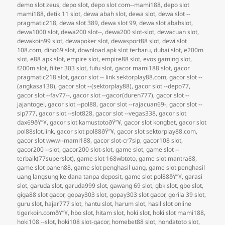
demo slot zeus
,
depo slot
,
depo slot com--mami188
,
depo slot
mami188
,
detik 11 slot
,
dewa abah slot
,
dewa slot
,
dewa slot --
pragmatic218
,
dewa slot 389
,
dewa slot 99
,
dewa slot abahslot
,
dewa1000 slot
,
dewa200 slot--
,
dewa200 slot-slot
,
dewacuan slot
,
dewakoin99 slot
,
dewapoker slot
,
dewasport88 slot
,
dewi slot
108.com
,
dino69 slot
,
download apk slot terbaru
,
dubai slot
,
e200m
slot
,
e88 apk slot
,
empire slot
,
empire88 slot
,
evos gaming slot
,
f200m slot
,
filter 303 slot
,
fufu slot
,
gacor mami188 slot
,
gacor
pragmatic218 slot
,
gacor slot -- link sektorplay88.com
,
gacor slot --
(angkasa138)
,
gacor slot --(sektorplay88)
,
gacor slot --depo77
,
gacor slot --fav77--
,
gacor slot --gacor(duren777)
,
gacor slot --
jajantogel
,
gacor slot --pol88
,
gacor slot --rajacuan69-
,
gacor slot --
sip777
,
gacor slot --slot828
,
gacor slot --vegas338
,
gacor slot
dax69ðŸ”¥
,
gacor slot kamustotoðŸ”¥
,
gacor slot kongbet
,
gacor slot
pol88slot.link
,
gacor slot pol88ðŸ”¥
,
gacor slot sektorplay88.com
,
gacor slot www--mami188
,
gacor slot-cr7sip
,
gacor108 slot
,
gacor200 --slot
,
gacor200 slot-slot
,
game slot
,
game slot --
terbaik(77superslot)
,
game slot 168wbtoto
,
game slot mantra88
,
game slot panen88
,
game slot penghasil uang
,
game slot penghasil
uang langsung ke dana tanpa deposit
,
game slot pol88ðŸ”¥
,
garasi
slot
,
garuda slot
,
garuda999 slot
,
gawang 69 slot
,
gbk slot
,
gbo slot
,
giga88 slot gacor
,
gopay303 slot
,
gopay303 slot gacor
,
gorila 39 slot
,
guru slot
,
hajar777 slot
,
hantu slot
,
harum slot
,
hasil slot online
tigerkoin.comðŸ”¥
,
hbo slot
,
hitam slot
,
hoki slot
,
hoki slot mami188
,
hoki108 --slot
,
hoki108 slot-gacor
,
homebet88 slot
,
hondatoto slot
,