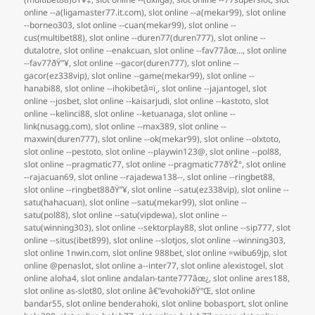
online --a(ligamaster77.it.com)
,
slot online --a(mekar99)
,
slot online
--borneo303
,
slot online --cuan(mekar99)
,
slot online --
cus(multibet88)
,
slot online --duren77(duren777)
,
slot online --
dutalotre
,
slot online --enakcuan
,
slot online --fav77âœ…
,
slot online
--fav77ðŸ”¥
,
slot online --gacor(duren777)
,
slot online --
gacor(ez338vip)
,
slot online --game(mekar99)
,
slot online --
hanabi88
,
slot online --ihokibetâ¤ï¸
,
slot online --jajantogel
,
slot
online --josbet
,
slot online --kaisarjudi
,
slot online --kastoto
,
slot
online --kelinci88
,
slot online --ketuanaga
,
slot online --
link(nusagg.com)
,
slot online --max389
,
slot online --
maxwin(duren777)
,
slot online --ok(mekar99)
,
slot online --olxtoto
,
slot online --pestoto
,
slot online --playwin123@
,
slot online --pol88
,
slot online --pragmatic77
,
slot online --pragmatic77ðŸŽ°
,
slot online
--rajacuan69
,
slot online --rajadewa138--
,
slot online --ringbet88
,
slot online --ringbet88ðŸ”¥
,
slot online --satu(ez338vip)
,
slot online --
satu(hahacuan)
,
slot online --satu(mekar99)
,
slot online --
satu(pol88)
,
slot online --satu(vipdewa)
,
slot online --
satu(winning303)
,
slot online --sektorplay88
,
slot online --sip777
,
slot
online --situs(ibet899)
,
slot online --slotjos
,
slot online --winning303
,
slot online 1nwin.com
,
slot online 988bet
,
slot online =wibu69jp
,
slot
online @penaslot
,
slot online a--inter77
,
slot online alexistogel
,
slot
online aloha4
,
slot online andalan-tante777âœ¿
,
slot online ares188
,
slot online as-slot80
,
slot online â€”evohokiðŸ“Œ
,
slot online
bandar55
,
slot online benderahoki
,
slot online bobasport
,
slot online