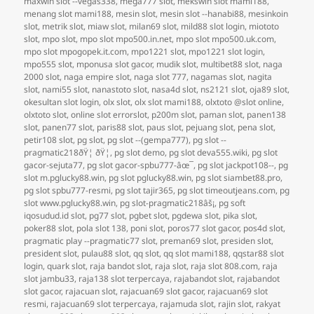
maxwin slot --vegas338
,
mega777 slot
,
mekswin slot mami188
,
menang slot mami188
,
mesin slot
,
mesin slot --hanabi88
,
mesinkoin
slot
,
metrik slot
,
miaw slot
,
milan69 slot
,
mild88 slot login
,
miototo
slot
,
mpo slot
,
mpo slot mpo500.in.net
,
mpo slot mpo500.uk.com
,
mpo slot mpogopek.it.com
,
mpo1221 slot
,
mpo1221 slot login
,
mpo555 slot
,
mponusa slot gacor
,
mudik slot
,
multibet88 slot
,
naga
2000 slot
,
naga empire slot
,
naga slot 777
,
nagamas slot
,
nagita
slot
,
nami55 slot
,
nanastoto slot
,
nasa4d slot
,
ns2121 slot
,
oja89 slot
,
okesultan slot login
,
olx slot
,
olx slot mami188
,
olxtoto @slot online
,
olxtoto slot
,
online slot errorslot
,
p200m slot
,
paman slot
,
panen138
slot
,
panen77 slot
,
paris88 slot
,
paus slot
,
pejuang slot
,
pena slot
,
petir108 slot
,
pg slot
,
pg slot --(gempa777)
,
pg slot --
pragmatic218ðŸ¦ ðŸ¦
,
pg slot demo
,
pg slot deva555.wiki
,
pg slot
gacor-sejuta77
,
pg slot gacor-spbu777-âœ¯
,
pg slot jackpot108--
,
pg
slot m.pglucky88.win
,
pg slot pglucky88.win
,
pg slot siambet88.pro
,
pg slot spbu777-resmi
,
pg slot tajir365
,
pg slot timeoutjeans.com
,
pg
slot www.pglucky88.win
,
pg slot-pragmatic218âš¡
,
pg soft
iqosudud.id slot
,
pg77 slot
,
pgbet slot
,
pgdewa slot
,
pika slot
,
poker88 slot
,
pola slot 138
,
poni slot
,
poros77 slot gacor
,
pos4d slot
,
pragmatic play --pragmatic77 slot
,
preman69 slot
,
presiden slot
,
president slot
,
pulau88 slot
,
qq slot
,
qq slot mami188
,
qqstar88 slot
login
,
quark slot
,
raja bandot slot
,
raja slot
,
raja slot 808.com
,
raja
slot jambu33
,
raja138 slot terpercaya
,
rajabandot slot
,
rajabandot
slot gacor
,
rajacuan slot
,
rajacuan69 slot gacor
,
rajacuan69 slot
resmi
,
rajacuan69 slot terpercaya
,
rajamuda slot
,
rajin slot
,
rakyat