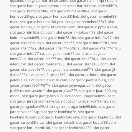
qqaxioo
,
slot gacor hari ini jostoto@
,
slot gacor hari ini kpr88.com
,
slot gacor hari ini padangtoto
,
slot gacor hari ini situs-kode4dðŸ”¥
,
slot gacor homebet88--
,
slot gacor homebet88-a
,
slot gacor
homebet88-go
,
slot gacor homebet88-link
,
slot gacor homebet88-
main
,
slot gacor homebet88-pro
,
slot gacor homebet88ðŸ†
,
slot
gacor iboplay
,
slot gacor id.evohoki.com
,
slot gacor id.pphoki.com
,
slot gacor idn fixislot.it.com
,
slot gacor in--tokowin99
,
slot gacor
indo--dewakoin99
,
slot gacor indo78-slot
,
slot gacor info-fav77
,
slot
gacor initoto88 login
,
slot gacor inter77
,
slot gacor inter77#1
,
slot
gacor inter77#2
,
slot gacor inter77--official
,
slot gacor inter77-maju
,
slot gacor inter77-so
,
slot gacor inter77.comâœ“
,
slot gacor
inter77.io
,
slot gacor inter77.xxx
,
slot gacor inter77â„¢
,
slot gacor
inter77ok
,
slot gacor ironman138
,
slot gacor istana168.com
,
slot
gacor istanabet ðŸ”¥
,
slot gacor istanabet.comðŸ”¥
,
slot gacor j2--
(haha303)
,
slot gacor j2--(max389)
,
slot gacor jacktoto
,
slot gacor
jadwal188
,
slot gacor japri138.com
,
slot gacor jawara79âš¡
,
slot
gacor jawara79ðŸ”¥ðŸ”¥
,
slot gacor jayavegas.com
,
slot gacor
jco69-terpercayaâœ”
,
slot gacor jelas777
,
slot gacor juara100.org
medal
,
slot gacor juragankoin99
,
slot gacor juragankoin99--pasti
,
slot gacor juragankoin99--slot
,
slot gacor juragankoin99-net
,
slot
gacor juragankoin99.id
,
slot gacor juragankoin99.info
,
slot gacor
juragankoin99.vip
,
slot gacor kambing78
,
slot gacor
kambing78.com
,
slot gacor kantortoto.one
,
slot gacor kapten33
,
slot
gacor karbon88 situs
,
slot gacor katsu5
,
slot gacor kicau788.com
,
slot gacor km--mami188
,
slot gacor kodokhoki889
,
slot gacor