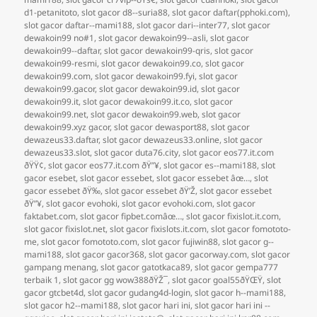
d1-petanitoto
,
slot gacor d8--suria88
,
slot gacor daftar(pphoki.com)
,
slot gacor daftar--mami188
,
slot gacor dari--inter77
,
slot gacor
dewakoin99 no#1
,
slot gacor dewakoin99--asli
,
slot gacor
dewakoin99--daftar
,
slot gacor dewakoin99-qris
,
slot gacor
dewakoin99-resmi
,
slot gacor dewakoin99.co
,
slot gacor
dewakoin99.com
,
slot gacor dewakoin99.fyi
,
slot gacor
dewakoin99.gacor
,
slot gacor dewakoin99.id
,
slot gacor
dewakoin99.it
,
slot gacor dewakoin99.it.co
,
slot gacor
dewakoin99.net
,
slot gacor dewakoin99.web
,
slot gacor
dewakoin99.xyz gacor
,
slot gacor dewasport88
,
slot gacor
dewazeus33.daftar
,
slot gacor dewazeus33.online
,
slot gacor
dewazeus33.slot
,
slot gacor duta76.city
,
slot gacor eos77.it.com
ðŸŸ¢
,
slot gacor eos77.it.com ðŸ”¥
,
slot gacor es--mami188
,
slot
gacor esebet
,
slot gacor essebet
,
slot gacor essebet âœ…
,
slot
gacor essebet ðŸ‰
,
slot gacor essebet ðŸ’Ž
,
slot gacor essebet
ðŸ”¥
,
slot gacor evohoki
,
slot gacor evohoki.com
,
slot gacor
faktabet.com
,
slot gacor fipbet.comâœ…
,
slot gacor fixislot.it.com
,
slot gacor fixislot.net
,
slot gacor fixislots.it.com
,
slot gacor fomototo-
me
,
slot gacor fomototo.com
,
slot gacor fujiwin88
,
slot gacor g--
mami188
,
slot gacor gacor368
,
slot gacor gacorway.com
,
slot gacor
gampang menang
,
slot gacor gatotkaca89
,
slot gacor gempa777
terbaik 1
,
slot gacor gg wow388ðŸŽ¯
,
slot gacor goal55ðŸŒŸ
,
slot
gacor gtcbet4d
,
slot gacor gudang4d-login
,
slot gacor h--mami188
,
slot gacor h2--mami188
,
slot gacor hari ini
,
slot gacor hari ini --