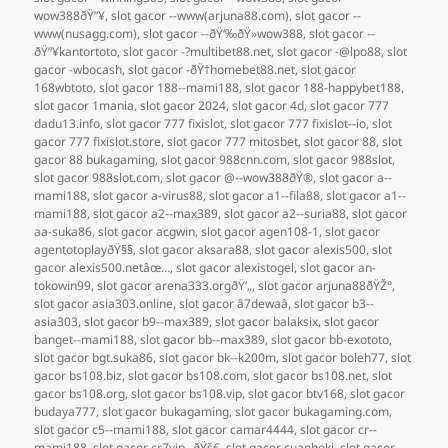
wow388ðŸ”¥
,
slot gacor --www(arjuna88.com)
,
slot gacor --
www(nusagg.com)
,
slot gacor --ðŸ‘‰ðŸ»wow388
,
slot gacor --
ðŸ”¥kantortoto
,
slot gacor -?multibet88.net
,
slot gacor -@lpo88
,
slot
gacor -wbocash
,
slot gacor -ðŸ†homebet88.net
,
slot gacor
168wbtoto
,
slot gacor 188--mami188
,
slot gacor 188-happybet188
,
slot gacor 1mania
,
slot gacor 2024
,
slot gacor 4d
,
slot gacor 777
dadu13.info
,
slot gacor 777 fixislot
,
slot gacor 777 fixislot--io
,
slot
gacor 777 fixislot.store
,
slot gacor 777 mitosbet
,
slot gacor 88
,
slot
gacor 88 bukagaming
,
slot gacor 988cnn.com
,
slot gacor 988slot
,
slot gacor 988slot.com
,
slot gacor @--wow388ðŸ®
,
slot gacor a--
mami188
,
slot gacor a-virus88
,
slot gacor a1--fila88
,
slot gacor a1--
mami188
,
slot gacor a2--max389
,
slot gacor a2--suria88
,
slot gacor
aa-suka86
,
slot gacor acgwin
,
slot gacor agen108-1
,
slot gacor
agentotoplayðŸ§§
,
slot gacor aksara88
,
slot gacor alexis500
,
slot
gacor alexis500.netâœ…
,
slot gacor alexistogel
,
slot gacor an-
tokowin99
,
slot gacor arena333.orgðŸ‘„
,
slot gacor arjuna88ðŸŽ°
,
slot gacor asia303.online
,
slot gacor â­7dewaâ­
,
slot gacor b3--
asia303
,
slot gacor b9--max389
,
slot gacor balaksix
,
slot gacor
banget--mami188
,
slot gacor bb--max389
,
slot gacor bb-exototo
,
slot gacor bgt.suka86
,
slot gacor bk--k200m
,
slot gacor boleh77
,
slot
gacor bs108.biz
,
slot gacor bs108.com
,
slot gacor bs108.net
,
slot
gacor bs108.org
,
slot gacor bs108.vip
,
slot gacor btv168
,
slot gacor
budaya777
,
slot gacor bukagaming
,
slot gacor bukagaming.com
,
slot gacor c5--mami188
,
slot gacor camar4444
,
slot gacor cr--
mami188
,
slot gacor cr7vip--ðŸš€
,
slot gacor cuanhoki
,
slot gacor