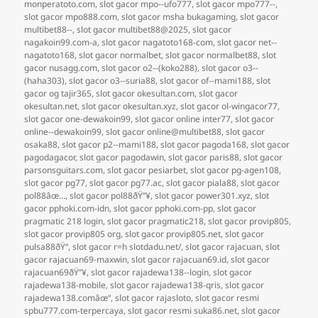
monperatoto.com
,
slot gacor mpo--ufo777
,
slot gacor mpo777--
,
slot gacor mpo888.com
,
slot gacor msha bukagaming
,
slot gacor
multibet88--
,
slot gacor multibet88@2025
,
slot gacor
nagakoin99.com-a
,
slot gacor nagatoto168-com
,
slot gacor net--
nagatoto168
,
slot gacor normalbet
,
slot gacor normalbet88
,
slot
gacor nusagg.com
,
slot gacor o2--(koko288)
,
slot gacor o3--
(haha303)
,
slot gacor o3--suria88
,
slot gacor of--mami188
,
slot
gacor og tajir365
,
slot gacor okesultan.com
,
slot gacor
okesultan.net
,
slot gacor okesultan.xyz
,
slot gacor ol-wingacor77
,
slot gacor one-dewakoin99
,
slot gacor online inter77
,
slot gacor
online--dewakoin99
,
slot gacor online@multibet88
,
slot gacor
osaka88
,
slot gacor p2--mami188
,
slot gacor pagoda168
,
slot gacor
pagodagacor
,
slot gacor pagodawin
,
slot gacor paris88
,
slot gacor
parsonsguitars.com
,
slot gacor pesiarbet
,
slot gacor pg-agen108
,
slot gacor pg77
,
slot gacor pg77.ac
,
slot gacor piala88
,
slot gacor
pol88âœ…
,
slot gacor pol88ðŸ”¥
,
slot gacor power301.xyz
,
slot
gacor pphoki.com-idn
,
slot gacor pphoki.com-pp
,
slot gacor
pragmatic 218 login
,
slot gacor pragmatic218
,
slot gacor provip805
,
slot gacor provip805 org
,
slot gacor provip805.net
,
slot gacor
pulsa88ðŸ‘‘
,
slot gacor r=h slotdadu.net/
,
slot gacor rajacuan
,
slot
gacor rajacuan69-maxwin
,
slot gacor rajacuan69.id
,
slot gacor
rajacuan69ðŸ”¥
,
slot gacor rajadewa138--login
,
slot gacor
rajadewa138-mobile
,
slot gacor rajadewa138-qris
,
slot gacor
rajadewa138.comâœ“
,
slot gacor rajasloto
,
slot gacor resmi
spbu777.com-terpercaya
,
slot gacor resmi suka86.net
,
slot gacor