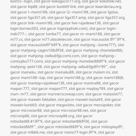
koin55--login
,
slot gacor kokogacor77.org
,
slot gacor kokohoki.net
,
slot gacor ktp88
,
slot gacor kunti69 link
,
slot gacor kwardariau.org
,
slot gacor l--mami188
,
slot gacor l2--mami188
,
slot gacor lgolux
,
slot gacor liga357.alt
,
slot gacor liga357.amp
,
slot gacor liga357.org
,
slot gacor link--mami188
,
slot gacor live-rajadewa138
,
slot gacor
login borneo303
,
slot gacor login(pphoki.com)
,
slot gacor login--
indo777--
,
slot gacor lumba77
,
slot gacor m--mami188
,
slot gacor
m77.cx
,
slot gacor m77.obsoletecoin
,
slot gacor macauslot ðŸ“ˆðŸ”¥
,
slot gacor macauslotðŸ”¥ðŸ”¥
,
slot gacor mahjong --(tante777)
,
slot
gacor mahjong--(agen108)ðŸš€
,
slot gacor mahjong--(homebet88)
,
slot gacor mahjong--(wibu69jp.com).com
,
slot gacor mahjong--
com(spbu777.com)
,
slot gacor mahjong--homebet88ðŸ”¥
,
slot gacor
mahjong--petir108
,
slot gacor mahjong--wibu69jpðŸ¤ªðŸ‘ˆ
,
slot
gacor mainaku
,
slot gacor mainaku88
,
slot gacor malam ini
,
slot
gacor mami188--top
,
slot gacor mami188-jy
,
slot gacor mami188@
,
slot gacor mantap-rajadewa138
,
slot gacor mantra88
,
slot gacor
mapan 777
,
slot gacor mapan777
,
slot gacor maplay789
,
slot gacor
mari--m77
,
slot gacor marinerscoveap.com
,
slot gacor mataslot77
,
slot gacor maxwin faktabet
,
slot gacor maxwin kasta69
,
slot gacor
maxwin kunti69
,
slot gacor megasloto
,
slot gacor messipoker
,
slot
gacor microstar88
,
slot gacor microstar88.net
,
slot gacor
microvip88
,
slot gacor microvip88.org
,
slot gacor
mitosbet88.#1ðŸ”¥
,
slot gacor mitosbet88ðŸš€
,
slot gacor
mitosbet88ðŸ‘ˆ
,
slot gacor mitosbet88ðŸ”¥
,
slot gacor mitosplayðŸ‘
,
slot gacor mlb66.me
,
slot gacor mono77-login ðŸ”¥
,
slot gacor