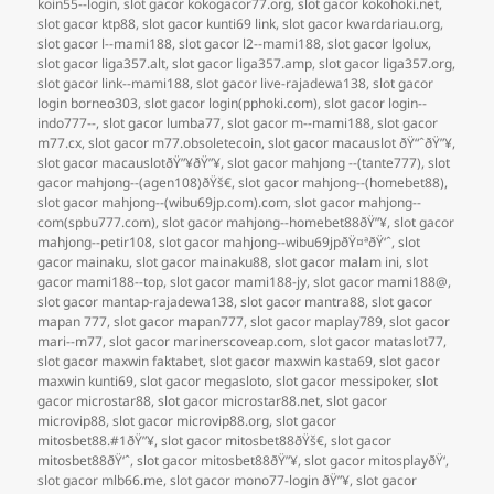
koin55--login
,
slot gacor kokogacor77.org
,
slot gacor kokohoki.net
,
slot gacor ktp88
,
slot gacor kunti69 link
,
slot gacor kwardariau.org
,
slot gacor l--mami188
,
slot gacor l2--mami188
,
slot gacor lgolux
,
slot gacor liga357.alt
,
slot gacor liga357.amp
,
slot gacor liga357.org
,
slot gacor link--mami188
,
slot gacor live-rajadewa138
,
slot gacor
login borneo303
,
slot gacor login(pphoki.com)
,
slot gacor login--
indo777--
,
slot gacor lumba77
,
slot gacor m--mami188
,
slot gacor
m77.cx
,
slot gacor m77.obsoletecoin
,
slot gacor macauslot ðŸ“ˆðŸ”¥
,
slot gacor macauslotðŸ”¥ðŸ”¥
,
slot gacor mahjong --(tante777)
,
slot
gacor mahjong--(agen108)ðŸš€
,
slot gacor mahjong--(homebet88)
,
slot gacor mahjong--(wibu69jp.com).com
,
slot gacor mahjong--
com(spbu777.com)
,
slot gacor mahjong--homebet88ðŸ”¥
,
slot gacor
mahjong--petir108
,
slot gacor mahjong--wibu69jpðŸ¤ªðŸ‘ˆ
,
slot
gacor mainaku
,
slot gacor mainaku88
,
slot gacor malam ini
,
slot
gacor mami188--top
,
slot gacor mami188-jy
,
slot gacor mami188@
,
slot gacor mantap-rajadewa138
,
slot gacor mantra88
,
slot gacor
mapan 777
,
slot gacor mapan777
,
slot gacor maplay789
,
slot gacor
mari--m77
,
slot gacor marinerscoveap.com
,
slot gacor mataslot77
,
slot gacor maxwin faktabet
,
slot gacor maxwin kasta69
,
slot gacor
maxwin kunti69
,
slot gacor megasloto
,
slot gacor messipoker
,
slot
gacor microstar88
,
slot gacor microstar88.net
,
slot gacor
microvip88
,
slot gacor microvip88.org
,
slot gacor
mitosbet88.#1ðŸ”¥
,
slot gacor mitosbet88ðŸš€
,
slot gacor
mitosbet88ðŸ‘ˆ
,
slot gacor mitosbet88ðŸ”¥
,
slot gacor mitosplayðŸ‘
,
slot gacor mlb66.me
,
slot gacor mono77-login ðŸ”¥
,
slot gacor