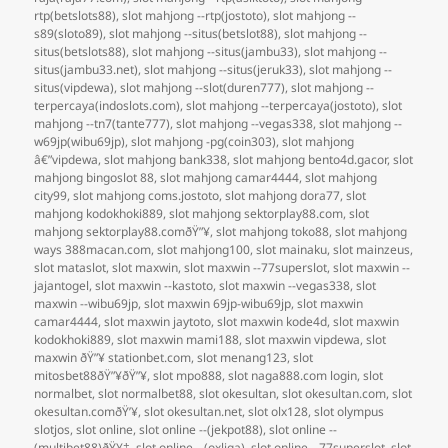
rtp(betslots88)
,
slot mahjong --rtp(jostoto)
,
slot mahjong --
s89(sloto89)
,
slot mahjong --situs(betslot88)
,
slot mahjong --
situs(betslots88)
,
slot mahjong --situs(jambu33)
,
slot mahjong --
situs(jambu33.net)
,
slot mahjong --situs(jeruk33)
,
slot mahjong --
situs(vipdewa)
,
slot mahjong --slot(duren777)
,
slot mahjong --
terpercaya(indoslots.com)
,
slot mahjong --terpercaya(jostoto)
,
slot
mahjong --tn7(tante777)
,
slot mahjong --vegas338
,
slot mahjong --
w69jp(wibu69jp)
,
slot mahjong -pg(coin303)
,
slot mahjong
â€”vipdewa
,
slot mahjong bank338
,
slot mahjong bento4d.gacor
,
slot
mahjong bingoslot 88
,
slot mahjong camar4444
,
slot mahjong
city99
,
slot mahjong coms.jostoto
,
slot mahjong dora77
,
slot
mahjong kodokhoki889
,
slot mahjong sektorplay88.com
,
slot
mahjong sektorplay88.comðŸ”¥
,
slot mahjong toko88
,
slot mahjong
ways 388macan.com
,
slot mahjong100
,
slot mainaku
,
slot mainzeus
,
slot mataslot
,
slot maxwin
,
slot maxwin --77superslot
,
slot maxwin --
jajantogel
,
slot maxwin --kastoto
,
slot maxwin --vegas338
,
slot
maxwin --wibu69jp
,
slot maxwin 69jp-wibu69jp
,
slot maxwin
camar4444
,
slot maxwin jaytoto
,
slot maxwin kode4d
,
slot maxwin
kodokhoki889
,
slot maxwin mami188
,
slot maxwin vipdewa
,
slot
maxwin ðŸ”¥ stationbet.com
,
slot menang123
,
slot
mitosbet88ðŸ”¥ðŸ”¥
,
slot mpo888
,
slot naga888.com login
,
slot
normalbet
,
slot normalbet88
,
slot okesultan
,
slot okesultan.com
,
slot
okesultan.comðŸ’¥
,
slot okesultan.net
,
slot olx128
,
slot olympus
slotjos
,
slot online
,
slot online --(jekpot88)
,
slot online --
(multibet88)ðŸ¥‡
,
slot online --(oxliga)
,
slot online --77superslot
,
slot