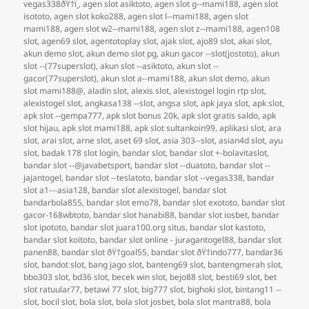
vegas338ðŸ†ï¸
,
agen slot asiktoto
,
agen slot g--mami188
,
agen slot
isototo
,
agen slot koko288
,
agen slot l--mami188
,
agen slot
mami188
,
agen slot w2--mami188
,
agen slot z--mami188
,
agen108
slot
,
agen69 slot
,
agentotoplay slot
,
ajak slot
,
ajo89 slot
,
akai slot
,
akun demo slot
,
akun demo slot pg
,
akun gacor --slot(jostoto)
,
akun
slot --(77superslot)
,
akun slot --asiktoto
,
akun slot --
gacor(77superslot)
,
akun slot a--mami188
,
akun slot demo
,
akun
slot mami188@
,
aladin slot
,
alexis slot
,
alexistogel login rtp slot
,
alexistogel slot
,
angkasa138 --slot
,
angsa slot
,
apk jaya slot
,
apk slot
,
apk slot --gempa777
,
apk slot bonus 20k
,
apk slot gratis saldo
,
apk
slot hijau
,
apk slot mami188
,
apk slot sultankoin99
,
aplikasi slot
,
ara
slot
,
arai slot
,
arne slot
,
aset 69 slot
,
asia 303--slot
,
asian4d slot
,
ayu
slot
,
badak 178 slot login
,
bandar slot
,
bandar slot +-bolavitaslot
,
bandar slot --@javabetsport
,
bandar slot --duatoto
,
bandar slot --
jajantogel
,
bandar slot --teslatoto
,
bandar slot --vegas338
,
bandar
slot a1---asia128
,
bandar slot alexistogel
,
bandar slot
bandarbola855
,
bandar slot emo78
,
bandar slot exototo
,
bandar slot
gacor-168wbtoto
,
bandar slot hanabi88
,
bandar slot iosbet
,
bandar
slot ipototo
,
bandar slot juara100.org situs
,
bandar slot kastoto
,
bandar slot koitoto
,
bandar slot online - juragantogel88
,
bandar slot
panen88
,
bandar slot ðŸ†goal55
,
bandar slot ðŸ†indo777
,
bandar36
slot
,
bandot slot
,
bang jago slot
,
banteng69 slot
,
bantengmerah slot
,
bbo303 slot
,
bd36 slot
,
becek win slot
,
bejo88 slot
,
besti69 slot
,
bet
slot ratuular77
,
betawi 77 slot
,
big777 slot
,
bighoki slot
,
bintang11 --
slot
,
bocil slot
,
bola slot
,
bola slot josbet
,
bola slot mantra88
,
bola