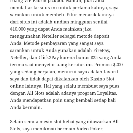
ruang VIP Pabrik Jackpot. Namun, jika Anda
mendaftar ke situs ini untuk pertama kalinya, saya
sarankan untuk membeli. Fitur menarik lainnya
dari situs ini adalah undian mingguan senilai
$10.000 yang dapat Anda mainkan jika
menggunakan Neteller sebagai metode deposit
Anda. Metode pembayaran yang sangat saya
sarankan untuk Anda gunakan adalah FirePay,
Neteller, dan Click2Pay karena bonus $25 yang Anda
terima saat menyetor uang ke situs ini. Promosi $200
yang sedang berjalan, menurut saya adalah favorit
saya dan tidak dapat dikalahkan oleh Kasino Slot
online lainnya. Hal yang selalu membuat saya puas
dengan All Slots adalah adanya program Loyalitas.
Anda mendapatkan poin uang kembali setiap kali
Anda bermain.
Selain semua mesin slot hebat yang ditawarkan All
Slots, saya menikmati bermain Video Poker,