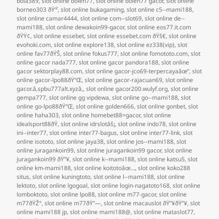
bola389
,
slot online boleh77
,
slot online boleh77 gacor
,
slot online
borneo303 ðŸ’²
,
slot online bukagaming
,
slot online c5--mami188
,
slot online camar4444
,
slot online com--slot69
,
slot online de--
mami188
,
slot online dewakoin99-gacor
,
slot online eos77.it.com
ðŸŸ¢
,
slot online essebet
,
slot online essebet.com ðŸš€
,
slot online
evohoki.com
,
slot online explore138
,
slot online ez338(vip)
,
slot
online fav77ðŸŠ
,
slot online fokus777
,
slot online fomototo.com
,
slot
online gacor nada777
,
slot online gacor pandora188
,
slot online
gacor sektorplay88.com
,
slot online gacor-jco69-terpercayaâœ”
,
slot
online gacor-lpo88ðŸ“Œ
,
slot online gacor-rajacuan69
,
slot online
gacor.â‚spbu777alt.xyzâ‚
,
slot online gacor200.wulyf.org
,
slot online
gempa777
,
slot online gg vipdewa
,
slot online go--mami188
,
slot
online go-lpo88ðŸ“Œ
,
slot online golden666
,
slot online gonbet
,
slot
online haha303
,
slot online homebet88=gacor
,
slot online
idealsport88ðŸ
,
slot online idrslotâš¡
,
slot online indo78
,
slot online
ini--inter77
,
slot online inter77-bagus
,
slot online inter77-link
,
slot
online isototo
,
slot online jaya38
,
slot online jos--mami188
,
slot
online juragankoin99
,
slot online juragankoin99 gacor
,
slot online
juragankoin99 ðŸ”¥
,
slot online k--mami188
,
slot online katsu5
,
slot
online km-mami188
,
slot online koitotoâœ…
,
slot online koko288
situs
,
slot online kuningtoto
,
slot online l--mami188
,
slot online
lektoto
,
slot online lgogoal
,
slot online login-nagatoto168
,
slot online
lomboktoto
,
slot online lpo88
,
slot online m77-gacor
,
slot online
m77ðŸŽ°
,
slot online m77ðŸ”—
,
slot online macauslot ðŸ”¥ðŸ”¥
,
slot
online mami188 jp
,
slot online mami188@
,
slot online mataslot77
,