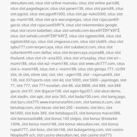
okesultan.net
,
situs slot online mainaku
,
situs slot online paris88
,
situs slot pagodagacor
,
situs slot panen138
,
situs slot paris88
,
situs
slot pgslot
,
situs slot pgsoft1000
,
situs slot pp--koko5000
,
situs slot
qq--mami188
,
situs slot qris warungvegas
,
situs slot rajacuan69-
gacor
,
situs slot rajacuan69ðŸ”¥
,
situs slot rekomendasi google
,
situs slot resmi kabelbet
,
situs slot sehoki.com-keceðŸ’ŽðŸ”¥ðŸ’Ž
,
situs slot sehoki.comðŸ’ŽðŸ”¥ðŸ’Ž
,
situs slot sgptoto368
,
situs slot
sgptoto368.xyz
,
situs slot singaasia.com
,
situs slot slot69
,
situs slot
spbu777.com-terpercaya
,
situs slot sukabet.it.com
,
situs slot
sultankoin99.com daftar
,
situs slot terpercaya-arjuna88
,
situs slot
thailand
,
situs slot v3--asia303
,
situs slot virtusplay
,
situs slot w1--
mami188
,
situs slot w2--mami188
,
situs slot www.ufo777.com
,
situs
slot x--mami188
,
situs slot z--mami188
,
situs slot-gempa 777
,
sizi99
slot
,
sk slot
,
slime slot
,
slot
,
slot --agen108
,
slot --rajacuan69
,
slot
138
,
slot 337sports-slot
,
slot 4d
,
slot 5000
,
slot 5000 --jajantogel
,
slot
77
,
slot 777
,
slot 777 essebet
,
slot 88
,
slot 8808
,
slot 888
,
slot 888
gacor
,
slot 97
,
slot @gacor108
,
slot agen-liga357
,
slot akun demo
,
slot aladin
,
slot apk
,
slot asia 365
,
slot badai100.com
,
slot bang jago
,
slot baru slot775 www.inamoratafilm.com
,
slot batoto.it.com
,
slot
beluttop.com
,
slot besar
,
slot bet 200 --exototo
,
slot biru
,
slot
bk1000
,
slot bola 389
,
slot bolabagus33
,
slot bonanza macan388
,
slot bonanzaslot88
,
slot bonus 100 slotjos
,
slot bonus @nota4d-
100%
,
slot bonus mami188
,
slot bonus okesultan.net
,
slot bonus
rupiah777
,
slot boss
,
slot btv168
,
slot bukagaming.com
,
slot casino
hboplay99 sch
,
slot casino okesultan.net
,
slot casino slot775