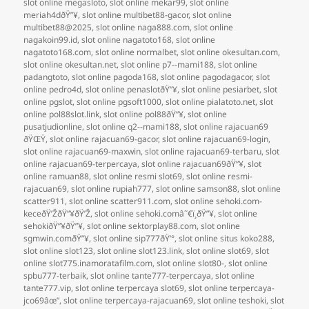
slot online megasloto
,
slot online mekar99
,
slot online
meriah4dðŸ”¥
,
slot online multibet88-gacor
,
slot online
multibet88@2025
,
slot online naga888.com
,
slot online
nagakoin99.id
,
slot online nagatoto168
,
slot online
nagatoto168.com
,
slot online normalbet
,
slot online okesultan.com
,
slot online okesultan.net
,
slot online p7--mami188
,
slot online
padangtoto
,
slot online pagoda168
,
slot online pagodagacor
,
slot
online pedro4d
,
slot online penaslotðŸ”¥
,
slot online pesiarbet
,
slot
online pgslot
,
slot online pgsoft1000
,
slot online pialatoto.net
,
slot
online pol88slot.link
,
slot online pol88ðŸ”¥
,
slot online
pusatjudionline
,
slot online q2--mami188
,
slot online rajacuan69
ðŸŒŸ
,
slot online rajacuan69-gacor
,
slot online rajacuan69-login
,
slot online rajacuan69-maxwin
,
slot online rajacuan69-terbaru
,
slot
online rajacuan69-terpercaya
,
slot online rajacuan69ðŸ”¥
,
slot
online ramuan88
,
slot online resmi slot69
,
slot online resmi-
rajacuan69
,
slot online rupiah777
,
slot online samson88
,
slot online
scatter911
,
slot online scatter911.com
,
slot online sehoki.com-
keceðŸ’ŽðŸ”¥ðŸ’Ž
,
slot online sehoki.comâ˜€ï¸ðŸ”¥
,
slot online
sehokiðŸ”¥ðŸ”¥
,
slot online sektorplay88.com
,
slot online
sgmwin.comðŸ”¥
,
slot online sip777ðŸ’°
,
slot online situs koko288
,
slot online slot123
,
slot online slot123.link
,
slot online slot69
,
slot
online slot775.inamoratafilm.com
,
slot online slot80-
,
slot online
spbu777-terbaik
,
slot online tante777-terpercaya
,
slot online
tante777.vip
,
slot online terpercaya slot69
,
slot online terpercaya-
jco69âœ”
,
slot online terpercaya-rajacuan69
,
slot online teshoki
,
slot