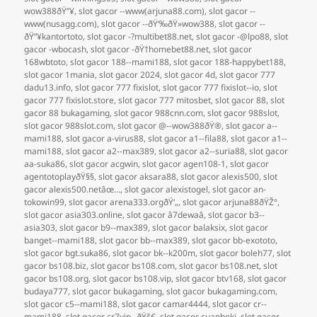
wow388ðŸ”¥
,
slot gacor --www(arjuna88.com)
,
slot gacor --
www(nusagg.com)
,
slot gacor --ðŸ‘‰ðŸ»wow388
,
slot gacor --
ðŸ”¥kantortoto
,
slot gacor -?multibet88.net
,
slot gacor -@lpo88
,
slot
gacor -wbocash
,
slot gacor -ðŸ†homebet88.net
,
slot gacor
168wbtoto
,
slot gacor 188--mami188
,
slot gacor 188-happybet188
,
slot gacor 1mania
,
slot gacor 2024
,
slot gacor 4d
,
slot gacor 777
dadu13.info
,
slot gacor 777 fixislot
,
slot gacor 777 fixislot--io
,
slot
gacor 777 fixislot.store
,
slot gacor 777 mitosbet
,
slot gacor 88
,
slot
gacor 88 bukagaming
,
slot gacor 988cnn.com
,
slot gacor 988slot
,
slot gacor 988slot.com
,
slot gacor @--wow388ðŸ®
,
slot gacor a--
mami188
,
slot gacor a-virus88
,
slot gacor a1--fila88
,
slot gacor a1--
mami188
,
slot gacor a2--max389
,
slot gacor a2--suria88
,
slot gacor
aa-suka86
,
slot gacor acgwin
,
slot gacor agen108-1
,
slot gacor
agentotoplayðŸ§§
,
slot gacor aksara88
,
slot gacor alexis500
,
slot
gacor alexis500.netâœ…
,
slot gacor alexistogel
,
slot gacor an-
tokowin99
,
slot gacor arena333.orgðŸ‘„
,
slot gacor arjuna88ðŸŽ°
,
slot gacor asia303.online
,
slot gacor â­7dewaâ­
,
slot gacor b3--
asia303
,
slot gacor b9--max389
,
slot gacor balaksix
,
slot gacor
banget--mami188
,
slot gacor bb--max389
,
slot gacor bb-exototo
,
slot gacor bgt.suka86
,
slot gacor bk--k200m
,
slot gacor boleh77
,
slot
gacor bs108.biz
,
slot gacor bs108.com
,
slot gacor bs108.net
,
slot
gacor bs108.org
,
slot gacor bs108.vip
,
slot gacor btv168
,
slot gacor
budaya777
,
slot gacor bukagaming
,
slot gacor bukagaming.com
,
slot gacor c5--mami188
,
slot gacor camar4444
,
slot gacor cr--
mami188
,
slot gacor cr7vip--ðŸš€
,
slot gacor cuanhoki
,
slot gacor