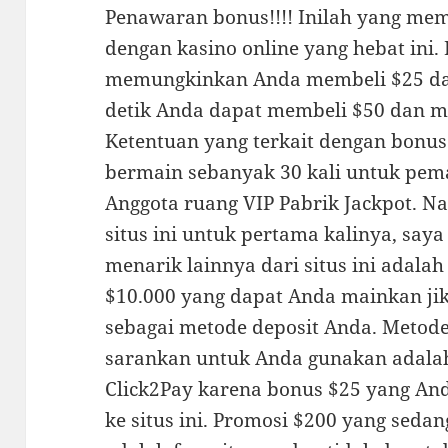
Penawaran bonus!!!! Inilah yang me
dengan kasino online yang hebat ini
memungkinkan Anda membeli $25 dan
detik Anda dapat membeli $50 dan m
Ketentuan yang terkait dengan bonu
bermain sebanyak 30 kali untuk pema
Anggota ruang VIP Pabrik Jackpot. N
situs ini untuk pertama kalinya, say
menarik lainnya dari situs ini adala
$10.000 yang dapat Anda mainkan ji
sebagai metode deposit Anda. Metod
sarankan untuk Anda gunakan adalah 
Click2Pay karena bonus $25 yang An
ke situs ini. Promosi $200 yang seda