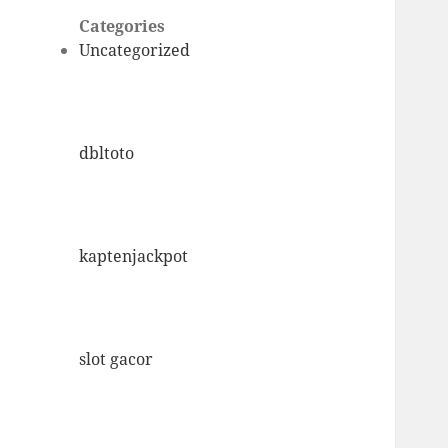
Categories
Uncategorized
dbltoto
kaptenjackpot
slot gacor