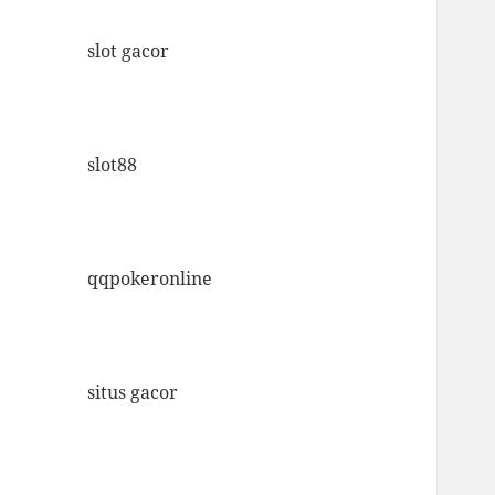
slot gacor
slot88
qqpokeronline
situs gacor