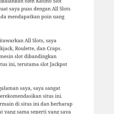
dikalahkan oleh Kasino Slot
uat saya puas dengan All Slots
Anda mendapatkan poin uang
itawarkan All Slots, saya
jack, Roulette, dan Craps.
 mesin slot dibandingkan
us ini, terutama slot Jackpot
galaman saya, saya sangat
erekomendasikan situs ini.
rmain di situs ini dan berharap
 yang sama seperti yang saya