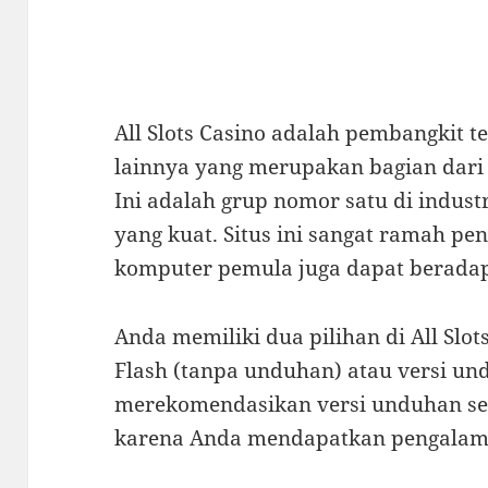
All Slots Casino adalah pembangkit t
lainnya yang merupakan bagian dari 
Ini adalah grup nomor satu di industr
yang kuat. Situs ini sangat ramah pe
komputer pemula juga dapat beradapt
Anda memiliki dua pilihan di All Slot
Flash (tanpa unduhan) atau versi un
merekomendasikan versi unduhan se
karena Anda mendapatkan pengalam