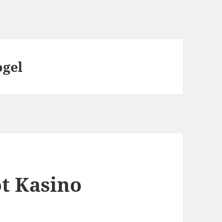
ogel
t Kasino