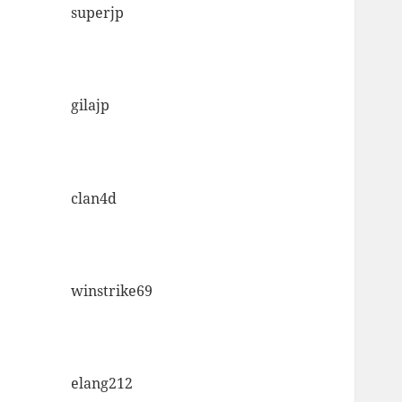
superjp
gilajp
clan4d
winstrike69
elang212