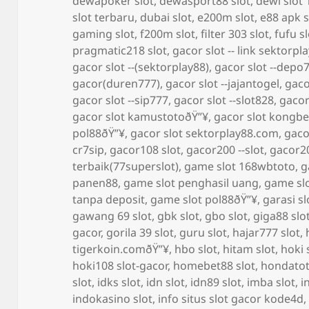
dewapoker slot
,
dewasport88 slot
,
dewi slot
slot terbaru
,
dubai slot
,
e200m slot
,
e88 apk s
gaming slot
,
f200m slot
,
filter 303 slot
,
fufu s
pragmatic218 slot
,
gacor slot -- link sektorp
gacor slot --(sektorplay88)
,
gacor slot --depo
gacor(duren777)
,
gacor slot --jajantogel
,
gaco
gacor slot --sip777
,
gacor slot --slot828
,
gacor
gacor slot kamustotoðŸ”¥
,
gacor slot kongbe
pol88ðŸ”¥
,
gacor slot sektorplay88.com
,
gaco
cr7sip
,
gacor108 slot
,
gacor200 --slot
,
gacor20
terbaik(77superslot)
,
game slot 168wbtoto
,
g
panen88
,
game slot penghasil uang
,
game sl
tanpa deposit
,
game slot pol88ðŸ”¥
,
garasi sl
gawang 69 slot
,
gbk slot
,
gbo slot
,
giga88 slo
gacor
,
gorila 39 slot
,
guru slot
,
hajar777 slot
,
tigerkoin.comðŸ”¥
,
hbo slot
,
hitam slot
,
hoki 
hoki108 slot-gacor
,
homebet88 slot
,
hondatot
slot
,
idks slot
,
idn slot
,
idn89 slot
,
imba slot
,
i
indokasino slot
,
info situs slot gacor kode4d