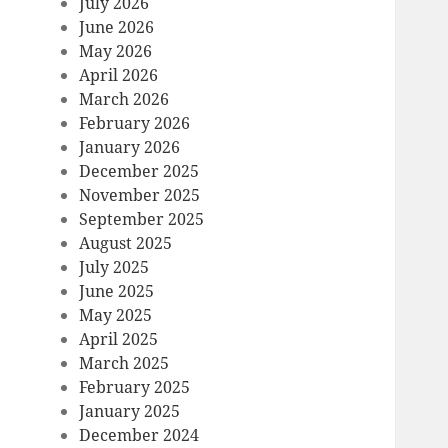
July 2026
June 2026
May 2026
April 2026
March 2026
February 2026
January 2026
December 2025
November 2025
September 2025
August 2025
July 2025
June 2025
May 2025
April 2025
March 2025
February 2025
January 2025
December 2024