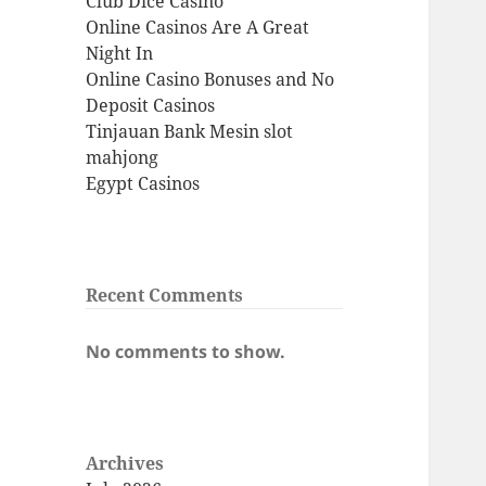
Club Dice Casino
Online Casinos Are A Great
Night In
Online Casino Bonuses and No
Deposit Casinos
Tinjauan Bank Mesin slot
mahjong
Egypt Casinos
Recent Comments
No comments to show.
Archives