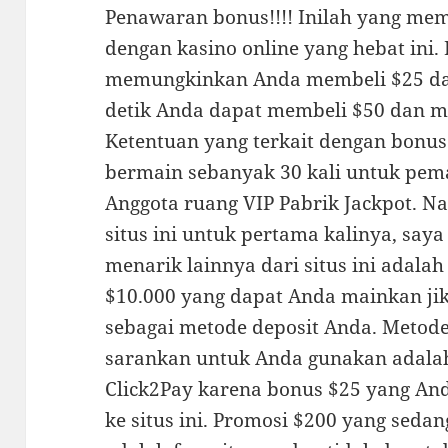
Penawaran bonus!!!! Inilah yang me
dengan kasino online yang hebat ini
memungkinkan Anda membeli $25 dan
detik Anda dapat membeli $50 dan m
Ketentuan yang terkait dengan bonu
bermain sebanyak 30 kali untuk pema
Anggota ruang VIP Pabrik Jackpot. N
situs ini untuk pertama kalinya, say
menarik lainnya dari situs ini adala
$10.000 yang dapat Anda mainkan ji
sebagai metode deposit Anda. Metod
sarankan untuk Anda gunakan adalah 
Click2Pay karena bonus $25 yang An
ke situs ini. Promosi $200 yang seda