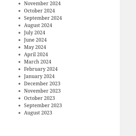
November 2024
October 2024
September 2024
August 2024
July 2024
June 2024
May 2024
April 2024
March 2024
February 2024
January 2024
December 2023
November 2023
October 2023
September 2023
August 2023