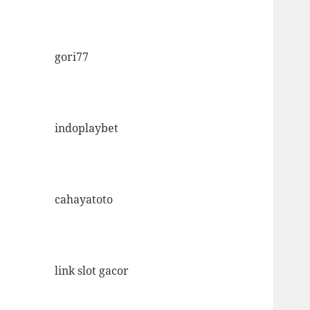
gori77
indoplaybet
cahayatoto
link slot gacor