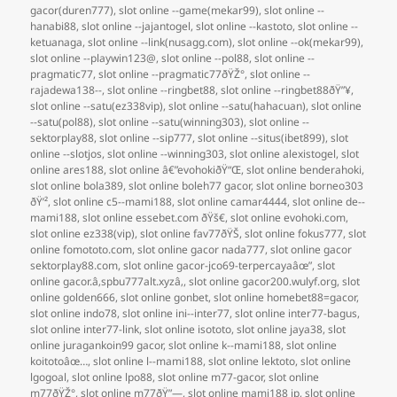
gacor(duren777)
,
slot online --game(mekar99)
,
slot online --
hanabi88
,
slot online --jajantogel
,
slot online --kastoto
,
slot online --
ketuanaga
,
slot online --link(nusagg.com)
,
slot online --ok(mekar99)
,
slot online --playwin123@
,
slot online --pol88
,
slot online --
pragmatic77
,
slot online --pragmatic77ðŸŽ°
,
slot online --
rajadewa138--
,
slot online --ringbet88
,
slot online --ringbet88ðŸ”¥
,
slot online --satu(ez338vip)
,
slot online --satu(hahacuan)
,
slot online
--satu(pol88)
,
slot online --satu(winning303)
,
slot online --
sektorplay88
,
slot online --sip777
,
slot online --situs(ibet899)
,
slot
online --slotjos
,
slot online --winning303
,
slot online alexistogel
,
slot
online ares188
,
slot online â€”evohokiðŸ“Œ
,
slot online benderahoki
,
slot online bola389
,
slot online boleh77 gacor
,
slot online borneo303
ðŸ’²
,
slot online c5--mami188
,
slot online camar4444
,
slot online de--
mami188
,
slot online essebet.com ðŸš€
,
slot online evohoki.com
,
slot online ez338(vip)
,
slot online fav77ðŸŠ
,
slot online fokus777
,
slot
online fomototo.com
,
slot online gacor nada777
,
slot online gacor
sektorplay88.com
,
slot online gacor-jco69-terpercayaâœ”
,
slot
online gacor.â‚spbu777alt.xyzâ‚
,
slot online gacor200.wulyf.org
,
slot
online golden666
,
slot online gonbet
,
slot online homebet88=gacor
,
slot online indo78
,
slot online ini--inter77
,
slot online inter77-bagus
,
slot online inter77-link
,
slot online isototo
,
slot online jaya38
,
slot
online juragankoin99 gacor
,
slot online k--mami188
,
slot online
koitotoâœ…
,
slot online l--mami188
,
slot online lektoto
,
slot online
lgogoal
,
slot online lpo88
,
slot online m77-gacor
,
slot online
m77ðŸŽ°
,
slot online m77ðŸ”—
,
slot online mami188 jp
,
slot online