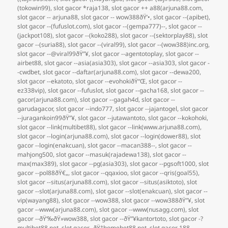
(tokowin99)
,
slot gacor *raja138
,
slot gacor ++ a88(arjuna88.com
,
slot gacor -- arjuna88
,
slot gacor -- wow388ðŸ’•
,
slot gacor --(apibet)
,
slot gacor --(fufuslot.com)
,
slot gacor --(gempa777)--
,
slot gacor --
(jackpot108)
,
slot gacor --(koko288)
,
slot gacor --(sektorplay88)
,
slot
gacor --(suria88)
,
slot gacor --(viral99)
,
slot gacor --(wow388)inc.org
,
slot gacor --@viral99ðŸ”¥
,
slot gacor --agentotoplay
,
slot gacor --
airbet88
,
slot gacor --asia(asia303)
,
slot gacor --asia303
,
slot gacor -
-cwdbet
,
slot gacor --daftar(arjuna88.com)
,
slot gacor --dewa200
,
slot gacor --ekatoto
,
slot gacor --evohokiðŸ“Œ
,
slot gacor --
ez338vip)
,
slot gacor --fufuslot
,
slot gacor --gacha168
,
slot gacor --
gacor(arjuna88.com)
,
slot gacor --gagah4d
,
slot gacor --
garudagacor
,
slot gacor --indo777
,
slot gacor --jajantogel
,
slot gacor
--juragankoin99ðŸ”¥
,
slot gacor --jutawantoto
,
slot gacor --kokohoki
,
slot gacor --link(multibet88)
,
slot gacor --link(www.arjuna88.com)
,
slot gacor --login(arjuna88.com)
,
slot gacor --login(dower88)
,
slot
gacor --login(enakcuan)
,
slot gacor --macan388--
,
slot gacor --
mahjong500
,
slot gacor --masuk(rajadewa138)
,
slot gacor --
max(max389)
,
slot gacor --pg(asia303)
,
slot gacor --pgsoft1000
,
slot
gacor --pol88ðŸ€„
,
slot gacor --qqaxioo
,
slot gacor --qris(goal55)
,
slot gacor --situs(arjuna88.com)
,
slot gacor --situs(asiktoto)
,
slot
gacor --slot(arjuna88.com)
,
slot gacor --slot(enakcuan)
,
slot gacor --
vip(wayang88)
,
slot gacor --wow388
,
slot gacor --wow388ðŸ”¥
,
slot
gacor --www(arjuna88.com)
,
slot gacor --www(nusagg.com)
,
slot
gacor --ðŸ‘‰ðŸ»wow388
,
slot gacor --ðŸ”¥kantortoto
,
slot gacor -?
multibet88.net
,
slot gacor -ðŸ†homebet88.net
,
slot gacor 188--