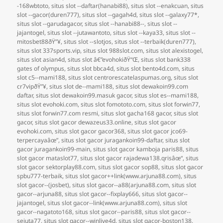
-168wbtoto
,
situs slot --daftar(hanabi88)
,
situs slot --enakcuan
,
situs
slot --gacor(duren777)
,
situs slot --gagah4d
,
situs slot --galaxy77*
,
situs slot --garudagacor
,
situs slot --hanabi88--
,
situs slot --
jajantogel
,
situs slot --jutawantoto
,
situs slot --kaya33
,
situs slot --
mitosbet88ðŸ”¥
,
situs slot --slotjos
,
situs slot --terbaik(duren777)
,
situs slot 337sports.vip
,
situs slot 988slot.com
,
situs slot alexistogel
,
situs slot asian4d
,
situs slot â€”evohokiðŸ“Œ
,
situs slot bank338
gates of olympus
,
situs slot bbca4d
,
situs slot bento4d.com
,
situs
slot c5--mami188
,
situs slot centrorescatelaspumas.org
,
situs slot
cr7vipðŸ”¥
,
situs slot de--mami188
,
situs slot dewakoin99.com
daftar
,
situs slot dewakoin99.masuk gacor
,
situs slot es--mami188
,
situs slot evohoki.com
,
situs slot fomototo.com
,
situs slot forwin77
,
situs slot forwin77.com resmi
,
situs slot gacha168 gacor
,
situs slot
gacor
,
situs slot gacor dewazeus33.online
,
situs slot gacor
evohoki.com
,
situs slot gacor gacor368
,
situs slot gacor jco69-
terpercayaâœ”
,
situs slot gacor juragankoin99-daftar
,
situs slot
gacor juragankoin99-main
,
situs slot gacor kamboja paris88
,
situs
slot gacor mataslot77
,
situs slot gacor rajadewa138.qrisâœ“
,
situs
slot gacor sektorplay88.com
,
situs slot gacor sop88
,
situs slot gacor
spbu777-terbaik
,
situs slot gacor++link(www.arjuna88.com)
,
situs
slot gacor--(josbet)
,
situs slot gacor--a88(arjuna88.com
,
situs slot
gacor--arjuna88
,
situs slot gacor--fixplay666
,
situs slot gacor--
jajantogel
,
situs slot gacor--link(www.arjuna88.com)
,
situs slot
gacor--nagatoto168
,
situs slot gacor--paris88
,
situs slot gacor--
sejuta77
,
situs slot gacor--winlive4d
,
situs slot gacor-boston138
,