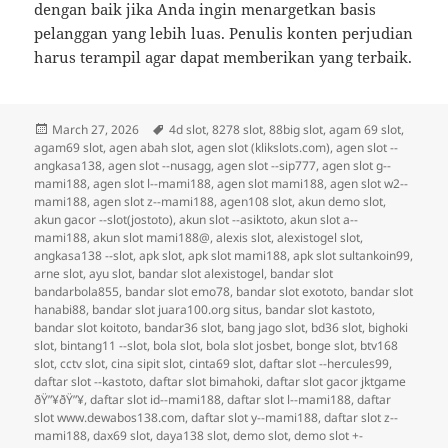
dengan baik jika Anda ingin menargetkan basis
pelanggan yang lebih luas. Penulis konten perjudian
harus terampil agar dapat memberikan yang terbaik.
Posted
Tags
March 27, 2026
4d slot
,
8278 slot
,
88big slot
,
agam 69 slot
,
on
agam69 slot
,
agen abah slot
,
agen slot (klikslots.com)
,
agen slot --
angkasa138
,
agen slot --nusagg
,
agen slot --sip777
,
agen slot g--
mami188
,
agen slot l--mami188
,
agen slot mami188
,
agen slot w2--
mami188
,
agen slot z--mami188
,
agen108 slot
,
akun demo slot
,
akun gacor --slot(jostoto)
,
akun slot --asiktoto
,
akun slot a--
mami188
,
akun slot mami188@
,
alexis slot
,
alexistogel slot
,
angkasa138 --slot
,
apk slot
,
apk slot mami188
,
apk slot sultankoin99
,
arne slot
,
ayu slot
,
bandar slot alexistogel
,
bandar slot
bandarbola855
,
bandar slot emo78
,
bandar slot exototo
,
bandar slot
hanabi88
,
bandar slot juara100.org situs
,
bandar slot kastoto
,
bandar slot koitoto
,
bandar36 slot
,
bang jago slot
,
bd36 slot
,
bighoki
slot
,
bintang11 --slot
,
bola slot
,
bola slot josbet
,
bonge slot
,
btv168
slot
,
cctv slot
,
cina sipit slot
,
cinta69 slot
,
daftar slot --hercules99
,
daftar slot --kastoto
,
daftar slot bimahoki
,
daftar slot gacor jktgame
ðŸ”¥ðŸ”¥
,
daftar slot id--mami188
,
daftar slot l--mami188
,
daftar
slot www.dewabos138.com
,
daftar slot y--mami188
,
daftar slot z--
mami188
,
dax69 slot
,
daya138 slot
,
demo slot
,
demo slot +-