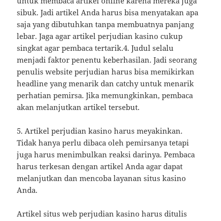
untuk membaca artikel online karena mereka juga
sibuk. Jadi artikel Anda harus bisa menyatakan apa
saja yang dibutuhkan tanpa membuatnya panjang
lebar. Jaga agar artikel perjudian kasino cukup
singkat agar pembaca tertarik.4. Judul selalu
menjadi faktor penentu keberhasilan. Jadi seorang
penulis website perjudian harus bisa memikirkan
headline yang menarik dan catchy untuk menarik
perhatian pemirsa. Jika memungkinkan, pembaca
akan melanjutkan artikel tersebut.
5. Artikel perjudian kasino harus meyakinkan.
Tidak hanya perlu dibaca oleh pemirsanya tetapi
juga harus menimbulkan reaksi darinya. Pembaca
harus terkesan dengan artikel Anda agar dapat
melanjutkan dan mencoba layanan situs kasino
Anda.
Artikel situs web perjudian kasino harus ditulis