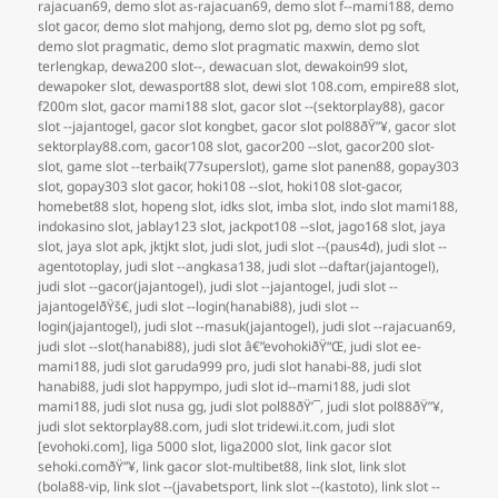
rajacuan69
,
demo slot as-rajacuan69
,
demo slot f--mami188
,
demo
slot gacor
,
demo slot mahjong
,
demo slot pg
,
demo slot pg soft
,
demo slot pragmatic
,
demo slot pragmatic maxwin
,
demo slot
terlengkap
,
dewa200 slot--
,
dewacuan slot
,
dewakoin99 slot
,
dewapoker slot
,
dewasport88 slot
,
dewi slot 108.com
,
empire88 slot
,
f200m slot
,
gacor mami188 slot
,
gacor slot --(sektorplay88)
,
gacor
slot --jajantogel
,
gacor slot kongbet
,
gacor slot pol88ðŸ”¥
,
gacor slot
sektorplay88.com
,
gacor108 slot
,
gacor200 --slot
,
gacor200 slot-
slot
,
game slot --terbaik(77superslot)
,
game slot panen88
,
gopay303
slot
,
gopay303 slot gacor
,
hoki108 --slot
,
hoki108 slot-gacor
,
homebet88 slot
,
hopeng slot
,
idks slot
,
imba slot
,
indo slot mami188
,
indokasino slot
,
jablay123 slot
,
jackpot108 --slot
,
jago168 slot
,
jaya
slot
,
jaya slot apk
,
jktjkt slot
,
judi slot
,
judi slot --(paus4d)
,
judi slot --
agentotoplay
,
judi slot --angkasa138
,
judi slot --daftar(jajantogel)
,
judi slot --gacor(jajantogel)
,
judi slot --jajantogel
,
judi slot --
jajantogelðŸš€
,
judi slot --login(hanabi88)
,
judi slot --
login(jajantogel)
,
judi slot --masuk(jajantogel)
,
judi slot --rajacuan69
,
judi slot --slot(hanabi88)
,
judi slot â€”evohokiðŸ“Œ
,
judi slot ee-
mami188
,
judi slot garuda999 pro
,
judi slot hanabi-88
,
judi slot
hanabi88
,
judi slot happympo
,
judi slot id--mami188
,
judi slot
mami188
,
judi slot nusa gg
,
judi slot pol88ðŸ’¯
,
judi slot pol88ðŸ”¥
,
judi slot sektorplay88.com
,
judi slot tridewi.it.com
,
judi slot
[evohoki.com]
,
liga 5000 slot
,
liga2000 slot
,
link gacor slot
sehoki.comðŸ”¥
,
link gacor slot-multibet88
,
link slot
,
link slot
(bola88-vip
,
link slot --(javabetsport
,
link slot --(kastoto)
,
link slot --