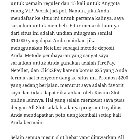
untuk pemain reguler dan 15 kali untuk Anggota
ruang VIP Pabrik Jackpot. Namun, jika Anda
mendaftar ke situs ini untuk pertama kalinya, saya
sarankan untuk membeli. Fitur menarik lainnya
dari situs ini adalah undian mingguan senilai
$10.000 yang dapat Anda mainkan jika
menggunakan Neteller sebagai metode deposit
Anda. Metode pembayaran yang sangat saya
sarankan untuk Anda gunakan adalah FirePay,
Neteller, dan Click2Pay karena bonus $25 yang Anda
terima saat menyetor uang ke situs ini. Promosi $200
yang sedang berjalan, menurut saya adalah favorit
saya dan tidak dapat dikalahkan oleh Kasino Slot
online lainnya. Hal yang selalu membuat saya puas
dengan All Slots adalah adanya program Loyalitas.
Anda mendapatkan poin uang kembali setiap kali
Anda bermain.
Selain semua mesin slot hebat yang ditawarkan All