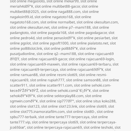
slot online megasloto
,
slot online mekar99
,
slot online
meriah4dðŸ”¥
,
slot online multibet88-gacor
,
slot online
multibet88@2025
,
slot online naga888.com
,
slot online
nagakoin99.id
,
slot online nagatoto168
,
slot online
nagatoto168.com
,
slot online normalbet
,
slot online okesultan.com
,
slot online okesultan.net
,
slot online p7--mami188
,
slot online
padangtoto
,
slot online pagoda168
,
slot online pagodagacor
,
slot
online pedro4d
,
slot online penaslotðŸ”¥
,
slot online pesiarbet
,
slot
online pgslot
,
slot online pgsoft1000
,
slot online pialatoto.net
,
slot
online pol88slot.link
,
slot online pol88ðŸ”¥
,
slot online
pusatjudionline
,
slot online q2--mami188
,
slot online rajacuan69
ðŸŒŸ
,
slot online rajacuan69-gacor
,
slot online rajacuan69-login
,
slot online rajacuan69-maxwin
,
slot online rajacuan69-terbaru
,
slot
online rajacuan69-terpercaya
,
slot online rajacuan69ðŸ”¥
,
slot
online ramuan88
,
slot online resmi slot69
,
slot online resmi-
rajacuan69
,
slot online rupiah777
,
slot online samson88
,
slot online
scatter911
,
slot online scatter911.com
,
slot online sehoki.com-
keceðŸ’ŽðŸ”¥ðŸ’Ž
,
slot online sehoki.comâ˜€ï¸ðŸ”¥
,
slot online
sehokiðŸ”¥ðŸ”¥
,
slot online sektorplay88.com
,
slot online
sgmwin.comðŸ”¥
,
slot online sip777ðŸ’°
,
slot online situs koko288
,
slot online slot123
,
slot online slot123.link
,
slot online slot69
,
slot
online slot775.inamoratafilm.com
,
slot online slot80-
,
slot online
spbu777-terbaik
,
slot online tante777-terpercaya
,
slot online
tante777.vip
,
slot online terpercaya slot69
,
slot online terpercaya-
jco69âœ”
,
slot online terpercaya-rajacuan69
,
slot online teshoki
,
slot