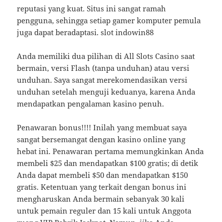
reputasi yang kuat. Situs ini sangat ramah
pengguna, sehingga setiap gamer komputer pemula
juga dapat beradaptasi. slot indowin88
Anda memiliki dua pilihan di All Slots Casino saat
bermain, versi Flash (tanpa unduhan) atau versi
unduhan. Saya sangat merekomendasikan versi
unduhan setelah menguji keduanya, karena Anda
mendapatkan pengalaman kasino penuh.
Penawaran bonus!!!! Inilah yang membuat saya
sangat bersemangat dengan kasino online yang
hebat ini. Penawaran pertama memungkinkan Anda
membeli $25 dan mendapatkan $100 gratis; di detik
Anda dapat membeli $50 dan mendapatkan $150
gratis. Ketentuan yang terkait dengan bonus ini
mengharuskan Anda bermain sebanyak 30 kali
untuk pemain reguler dan 15 kali untuk Anggota