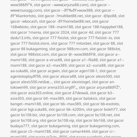
wow388ðŸ”¥
,
slot gacor --www(arjuna88.com)
,
slot gacor --
www(nusagg.com)
,
slot gacor --ðŸ‘‰ðŸ»wow388
,
slot gacor --
ðŸ”¥kantortoto
,
slot gacor -?multibet88.net
,
slot gacor -@lpo88
,
slot
gacor -wbocash
,
slot gacor -ðŸ†homebet88.net
,
slot gacor
168wbtoto
,
slot gacor 188--mami188
,
slot gacor 188-happybet188
,
slot gacor 1mania
,
slot gacor 2024
,
slot gacor 4d
,
slot gacor 777
dadu13.info
,
slot gacor 777 fixislot
,
slot gacor 777 fixislot--io
,
slot
gacor 777 fixislot.store
,
slot gacor 777 mitosbet
,
slot gacor 88
,
slot
gacor 88 bukagaming
,
slot gacor 988cnn.com
,
slot gacor 988slot
,
slot gacor 988slot.com
,
slot gacor @--wow388ðŸ®
,
slot gacor a--
mami188
,
slot gacor a-virus88
,
slot gacor a1--fila88
,
slot gacor a1--
mami188
,
slot gacor a2--max389
,
slot gacor a2--suria88
,
slot gacor
aa-suka86
,
slot gacor acgwin
,
slot gacor agen108-1
,
slot gacor
agentotoplayðŸ§§
,
slot gacor aksara88
,
slot gacor alexis500
,
slot
gacor alexis500.netâœ…
,
slot gacor alexistogel
,
slot gacor an-
tokowin99
,
slot gacor arena333.orgðŸ‘„
,
slot gacor arjuna88ðŸŽ°
,
slot gacor asia303.online
,
slot gacor â­7dewaâ­
,
slot gacor b3--
asia303
,
slot gacor b9--max389
,
slot gacor balaksix
,
slot gacor
banget--mami188
,
slot gacor bb--max389
,
slot gacor bb-exototo
,
slot gacor bgt.suka86
,
slot gacor bk--k200m
,
slot gacor boleh77
,
slot
gacor bs108.biz
,
slot gacor bs108.com
,
slot gacor bs108.net
,
slot
gacor bs108.org
,
slot gacor bs108.vip
,
slot gacor btv168
,
slot gacor
budaya777
,
slot gacor bukagaming
,
slot gacor bukagaming.com
,
slot gacor c5--mami188
,
slot gacor camar4444
,
slot gacor cr--
mami188
,
slot gacor cr7vip--ðŸš€
,
slot gacor cuanhoki
,
slot gacor