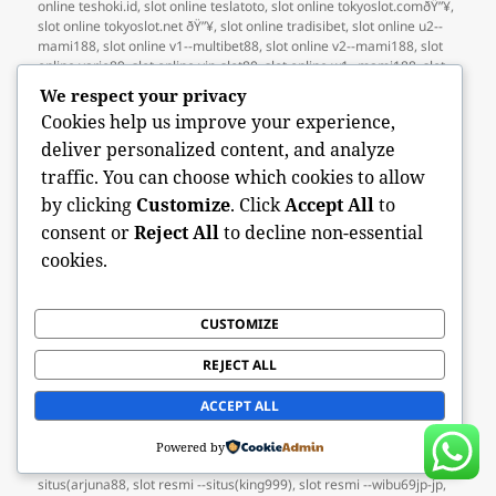
online teshoki.id
,
slot online teslatoto
,
slot online tokyoslot.comðŸ”¥
,
slot online tokyoslot.net ðŸ”¥
,
slot online tradisibet
,
slot online u2--
mami188
,
slot online v1--multibet88
,
slot online v2--mami188
,
slot
online vario89
,
slot online vip-slot80
,
slot online w1--mami188
,
slot
online w2--mami188
,
slot online wow388âœ…
,
slot online
We respect your privacy
www.arjuna88.com
,
slot online www.hfbnyc.com
,
slot online
Cookies help us improve your experience,
www.homebet88.pro
,
slot online www.ligamaster77-resmi
,
slot
online x--mami188
,
slot online y--mami188
,
slot online z--mami188
,
deliver personalized content, and analyze
slot online {raja138}
,
slot padangtoto
,
slot pagoda168
,
slot
traffic. You can choose which cookies to allow
pagodagacor
,
slot pandawara4d.com
,
slot pandawinâœ…
,
slot
by clicking
Customize
. Click
Accept All
to
paus4d
,
slot pg ---@spbu777
,
slot pg --gempa777
,
slot pg --
vegas338
,
slot pg demo
,
slot pg-gacor-spbu777âœ¯
,
slot pg77
,
slot
consent or
Reject All
to decline non-essential
pg77.com
,
slot pragmatic88
,
slot pulsa lancartoto
,
slot pulsa miya4d
cookies.
login
,
slot pulsa pol88-login
,
slot pulsa rokokbet.com
,
slot pulsa tri
miya4d login
,
slot qris --camar4444
,
slot qris cagurbet
,
slot qris
mami188@@
,
slot qris win88.blue
,
slot qris
CUSTOMIZE
www.slothomebet88.info
,
slot resmi
,
slot resmi +-bolavitaslot
,
slot
resmi +-rajacuan69
,
slot resmi -+winning303
,
slot resmi -- arjuna88
,
slot resmi --(agen108)ðŸš€
,
slot resmi --(agen108)ðŸ¦â¬›ï¸
,
slot
REJECT ALL
resmi --(ibet899)
,
slot resmi --(queenslot99)
,
slot resmi --asiktoto
,
slot resmi --duren777
,
slot resmi --gacor(duren777)
,
slot resmi --
ACCEPT ALL
josbet
,
slot resmi --jp(duren777)
,
slot resmi --kaya33
,
slot resmi --
kelinci88--
,
slot resmi --king999
,
slot resmi --main(kelinci88)
,
slot
Powered by
resmi --rajadewa138--
,
slot resmi --sis(duren777)
,
slot resmi --
situs(arjuna88
,
slot resmi --situs(king999)
,
slot resmi --wibu69jp-jp
,