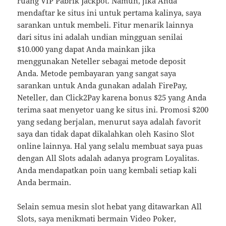
ruang VIP Pabrik Jackpot. Namun, jika Anda
mendaftar ke situs ini untuk pertama kalinya, saya
sarankan untuk membeli. Fitur menarik lainnya
dari situs ini adalah undian mingguan senilai
$10.000 yang dapat Anda mainkan jika
menggunakan Neteller sebagai metode deposit
Anda. Metode pembayaran yang sangat saya
sarankan untuk Anda gunakan adalah FirePay,
Neteller, dan Click2Pay karena bonus $25 yang Anda
terima saat menyetor uang ke situs ini. Promosi $200
yang sedang berjalan, menurut saya adalah favorit
saya dan tidak dapat dikalahkan oleh Kasino Slot
online lainnya. Hal yang selalu membuat saya puas
dengan All Slots adalah adanya program Loyalitas.
Anda mendapatkan poin uang kembali setiap kali
Anda bermain.
Selain semua mesin slot hebat yang ditawarkan All
Slots, saya menikmati bermain Video Poker,