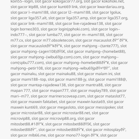
koin55--login
,
slot gacor kokogacor77.org
,
slot gacor kokohoki.net
,
slot gacor ktp88
,
slot gacor kunti69 link
,
slot gacor kwardariau.org
,
slot gacor l--mami188
,
slot gacor l2--mami188
,
slot gacor lgolux
,
slot gacor liga357.alt
,
slot gacor liga357.amp
,
slot gacor liga357.org
,
slot gacor link--mami188
,
slot gacor live-rajadewa138
,
slot gacor
login borneo303
,
slot gacor login(pphoki.com)
,
slot gacor login--
indo777--
,
slot gacor lumba77
,
slot gacor m--mami188
,
slot gacor
m77.cx
,
slot gacor m77.obsoletecoin
,
slot gacor macauslot ðŸ“ˆðŸ”¥
,
slot gacor macauslotðŸ”¥ðŸ”¥
,
slot gacor mahjong --(tante777)
,
slot
gacor mahjong--(agen108)ðŸš€
,
slot gacor mahjong--(homebet88)
,
slot gacor mahjong--(wibu69jp.com).com
,
slot gacor mahjong--
com(spbu777.com)
,
slot gacor mahjong--homebet88ðŸ”¥
,
slot gacor
mahjong--petir108
,
slot gacor mahjong--wibu69jpðŸ¤ªðŸ‘ˆ
,
slot
gacor mainaku
,
slot gacor mainaku88
,
slot gacor malam ini
,
slot
gacor mami188--top
,
slot gacor mami188-jy
,
slot gacor mami188@
,
slot gacor mantap-rajadewa138
,
slot gacor mantra88
,
slot gacor
mapan 777
,
slot gacor mapan777
,
slot gacor maplay789
,
slot gacor
mari--m77
,
slot gacor marinerscoveap.com
,
slot gacor mataslot77
,
slot gacor maxwin faktabet
,
slot gacor maxwin kasta69
,
slot gacor
maxwin kunti69
,
slot gacor megasloto
,
slot gacor messipoker
,
slot
gacor microstar88
,
slot gacor microstar88.net
,
slot gacor
microvip88
,
slot gacor microvip88.org
,
slot gacor
mitosbet88.#1ðŸ”¥
,
slot gacor mitosbet88ðŸš€
,
slot gacor
mitosbet88ðŸ‘ˆ
,
slot gacor mitosbet88ðŸ”¥
,
slot gacor mitosplayðŸ‘
,
slot gacor mlb66.me
,
slot gacor mono77-login ðŸ”¥
,
slot gacor