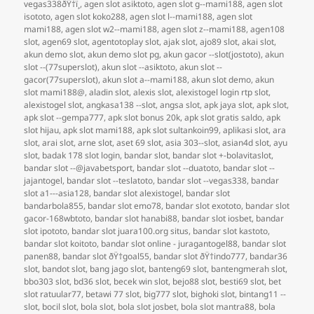
vegas338ðŸ†ï¸
,
agen slot asiktoto
,
agen slot g--mami188
,
agen slot
isototo
,
agen slot koko288
,
agen slot l--mami188
,
agen slot
mami188
,
agen slot w2--mami188
,
agen slot z--mami188
,
agen108
slot
,
agen69 slot
,
agentotoplay slot
,
ajak slot
,
ajo89 slot
,
akai slot
,
akun demo slot
,
akun demo slot pg
,
akun gacor --slot(jostoto)
,
akun
slot --(77superslot)
,
akun slot --asiktoto
,
akun slot --
gacor(77superslot)
,
akun slot a--mami188
,
akun slot demo
,
akun
slot mami188@
,
aladin slot
,
alexis slot
,
alexistogel login rtp slot
,
alexistogel slot
,
angkasa138 --slot
,
angsa slot
,
apk jaya slot
,
apk slot
,
apk slot --gempa777
,
apk slot bonus 20k
,
apk slot gratis saldo
,
apk
slot hijau
,
apk slot mami188
,
apk slot sultankoin99
,
aplikasi slot
,
ara
slot
,
arai slot
,
arne slot
,
aset 69 slot
,
asia 303--slot
,
asian4d slot
,
ayu
slot
,
badak 178 slot login
,
bandar slot
,
bandar slot +-bolavitaslot
,
bandar slot --@javabetsport
,
bandar slot --duatoto
,
bandar slot --
jajantogel
,
bandar slot --teslatoto
,
bandar slot --vegas338
,
bandar
slot a1---asia128
,
bandar slot alexistogel
,
bandar slot
bandarbola855
,
bandar slot emo78
,
bandar slot exototo
,
bandar slot
gacor-168wbtoto
,
bandar slot hanabi88
,
bandar slot iosbet
,
bandar
slot ipototo
,
bandar slot juara100.org situs
,
bandar slot kastoto
,
bandar slot koitoto
,
bandar slot online - juragantogel88
,
bandar slot
panen88
,
bandar slot ðŸ†goal55
,
bandar slot ðŸ†indo777
,
bandar36
slot
,
bandot slot
,
bang jago slot
,
banteng69 slot
,
bantengmerah slot
,
bbo303 slot
,
bd36 slot
,
becek win slot
,
bejo88 slot
,
besti69 slot
,
bet
slot ratuular77
,
betawi 77 slot
,
big777 slot
,
bighoki slot
,
bintang11 --
slot
,
bocil slot
,
bola slot
,
bola slot josbet
,
bola slot mantra88
,
bola