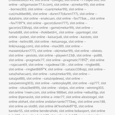
online --a(ligamaster77.it.com)
,
slot online --a(mekar99)
,
slot online
--borneo303
,
slot online --cuan(mekar99)
,
slot online --
cus(multibet88)
,
slot online --duren77(duren777)
,
slot online --
dutalotre
,
slot online --enakcuan
,
slot online --fav77âœ…
,
slot online
--fav77ðŸ”¥
,
slot online --gacor(duren777)
,
slot online --
gacor(ez338vip)
,
slot online --game(mekar99)
,
slot online --
hanabi88
,
slot online --ihokibetâ¤ï¸
,
slot online --jajantogel
,
slot
online --josbet
,
slot online --kaisarjudi
,
slot online --kastoto
,
slot
online --kelinci88
,
slot online --ketuanaga
,
slot online --
link(nusagg.com)
,
slot online --max389
,
slot online --
maxwin(duren777)
,
slot online --ok(mekar99)
,
slot online --olxtoto
,
slot online --pestoto
,
slot online --playwin123@
,
slot online --pol88
,
slot online --pragmatic77
,
slot online --pragmatic77ðŸŽ°
,
slot online
--rajacuan69
,
slot online --rajadewa138--
,
slot online --ringbet88
,
slot online --ringbet88ðŸ”¥
,
slot online --satu(ez338vip)
,
slot online --
satu(hahacuan)
,
slot online --satu(mekar99)
,
slot online --
satu(pol88)
,
slot online --satu(vipdewa)
,
slot online --
satu(winning303)
,
slot online --sektorplay88
,
slot online --sip777
,
slot
online --situs(ibet899)
,
slot online --slotjos
,
slot online --winning303
,
slot online 1nwin.com
,
slot online 988bet
,
slot online =wibu69jp
,
slot
online @penaslot
,
slot online a--inter77
,
slot online alexistogel
,
slot
online aloha4
,
slot online andalan-tante777âœ¿
,
slot online ares188
,
slot online as-slot80
,
slot online â€”evohokiðŸ“Œ
,
slot online
bandar55
,
slot online benderahoki
,
slot online bobasport
,
slot online