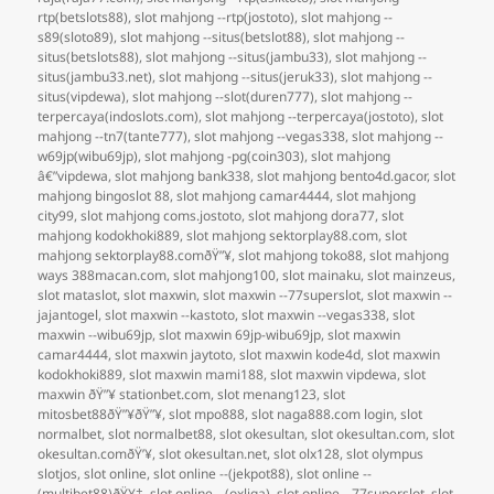
rtp(betslots88)
,
slot mahjong --rtp(jostoto)
,
slot mahjong --
s89(sloto89)
,
slot mahjong --situs(betslot88)
,
slot mahjong --
situs(betslots88)
,
slot mahjong --situs(jambu33)
,
slot mahjong --
situs(jambu33.net)
,
slot mahjong --situs(jeruk33)
,
slot mahjong --
situs(vipdewa)
,
slot mahjong --slot(duren777)
,
slot mahjong --
terpercaya(indoslots.com)
,
slot mahjong --terpercaya(jostoto)
,
slot
mahjong --tn7(tante777)
,
slot mahjong --vegas338
,
slot mahjong --
w69jp(wibu69jp)
,
slot mahjong -pg(coin303)
,
slot mahjong
â€”vipdewa
,
slot mahjong bank338
,
slot mahjong bento4d.gacor
,
slot
mahjong bingoslot 88
,
slot mahjong camar4444
,
slot mahjong
city99
,
slot mahjong coms.jostoto
,
slot mahjong dora77
,
slot
mahjong kodokhoki889
,
slot mahjong sektorplay88.com
,
slot
mahjong sektorplay88.comðŸ”¥
,
slot mahjong toko88
,
slot mahjong
ways 388macan.com
,
slot mahjong100
,
slot mainaku
,
slot mainzeus
,
slot mataslot
,
slot maxwin
,
slot maxwin --77superslot
,
slot maxwin --
jajantogel
,
slot maxwin --kastoto
,
slot maxwin --vegas338
,
slot
maxwin --wibu69jp
,
slot maxwin 69jp-wibu69jp
,
slot maxwin
camar4444
,
slot maxwin jaytoto
,
slot maxwin kode4d
,
slot maxwin
kodokhoki889
,
slot maxwin mami188
,
slot maxwin vipdewa
,
slot
maxwin ðŸ”¥ stationbet.com
,
slot menang123
,
slot
mitosbet88ðŸ”¥ðŸ”¥
,
slot mpo888
,
slot naga888.com login
,
slot
normalbet
,
slot normalbet88
,
slot okesultan
,
slot okesultan.com
,
slot
okesultan.comðŸ’¥
,
slot okesultan.net
,
slot olx128
,
slot olympus
slotjos
,
slot online
,
slot online --(jekpot88)
,
slot online --
(multibet88)ðŸ¥‡
,
slot online --(oxliga)
,
slot online --77superslot
,
slot