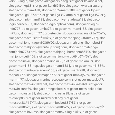
koin55--login
,
slot gacor kokogacor77.org
,
slot gacor kokohoki.net
,
slot gacor ktp88
,
slot gacor kunti69 link
,
slot gacor kwardariau.org
,
slot gacor l--mami188
,
slot gacor l2--mami188
,
slot gacor lgolux
,
slot gacor liga357.alt
,
slot gacor liga357.amp
,
slot gacor liga357.org
,
slot gacor link--mami188
,
slot gacor live-rajadewa138
,
slot gacor
login borneo303
,
slot gacor login(pphoki.com)
,
slot gacor login--
indo777--
,
slot gacor lumba77
,
slot gacor m--mami188
,
slot gacor
m77.cx
,
slot gacor m77.obsoletecoin
,
slot gacor macauslot ðŸ“ˆðŸ”¥
,
slot gacor macauslotðŸ”¥ðŸ”¥
,
slot gacor mahjong --(tante777)
,
slot
gacor mahjong--(agen108)ðŸš€
,
slot gacor mahjong--(homebet88)
,
slot gacor mahjong--(wibu69jp.com).com
,
slot gacor mahjong--
com(spbu777.com)
,
slot gacor mahjong--homebet88ðŸ”¥
,
slot gacor
mahjong--petir108
,
slot gacor mahjong--wibu69jpðŸ¤ªðŸ‘ˆ
,
slot
gacor mainaku
,
slot gacor mainaku88
,
slot gacor malam ini
,
slot
gacor mami188--top
,
slot gacor mami188-jy
,
slot gacor mami188@
,
slot gacor mantap-rajadewa138
,
slot gacor mantra88
,
slot gacor
mapan 777
,
slot gacor mapan777
,
slot gacor maplay789
,
slot gacor
mari--m77
,
slot gacor marinerscoveap.com
,
slot gacor mataslot77
,
slot gacor maxwin faktabet
,
slot gacor maxwin kasta69
,
slot gacor
maxwin kunti69
,
slot gacor megasloto
,
slot gacor messipoker
,
slot
gacor microstar88
,
slot gacor microstar88.net
,
slot gacor
microvip88
,
slot gacor microvip88.org
,
slot gacor
mitosbet88.#1ðŸ”¥
,
slot gacor mitosbet88ðŸš€
,
slot gacor
mitosbet88ðŸ‘ˆ
,
slot gacor mitosbet88ðŸ”¥
,
slot gacor mitosplayðŸ‘
,
slot gacor mlb66.me
,
slot gacor mono77-login ðŸ”¥
,
slot gacor