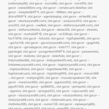
(sektorplay88)
,
slot gacor --(suria88)
,
slot gacor --(viral99)
,
slot
gacor --(wow388)inc.org
,
slot gacor ---(enakcuan)-@daftar
,
slot
gacor --2waybet@ðŸ”¥
,
slot gacor --988bet
,
slot gacor --
@viral99ðŸ”¥
,
slot gacor --agentotoplay
,
slot gacor --airbet88
,
slot
gacor --akun(arjuna88.com)
,
slot gacor --asia(asia303)
,
slot gacor --
asia303
,
slot gacor --cwdbet
,
slot gacor --daftar(arjuna88.com)
,
slot
gacor --daftar(asiktoto)
,
slot gacor --dewa200
,
slot gacor --ekatoto
,
slot gacor --evohokiðŸ“Œ
,
slot gacor --ez338vip)
,
slot gacor --
fav77ðŸ®
,
slot gacor --fufuslot
,
slot gacor --fuji(fujiwin88)
,
slot gacor
--gacha168
,
slot gacor --gacor(arjuna88.com)
,
slot gacor --gagah4d
,
slot gacor --garudagacor
,
slot gacor --indo777
,
slot gacor --
jajantogel
,
slot gacor --juragankoin99ðŸ”¥
,
slot gacor --jutawantoto
,
slot gacor --kokitoto
,
slot gacor --kokohoki
,
slot gacor --
link(multibet88)
,
slot gacor --link(spinbet99.net)
,
slot gacor --
link(www.arjuna88.com)
,
slot gacor --login(arjuna88.com)
,
slot gacor
--login(asiktoto)
,
slot gacor --login(dower88)
,
slot gacor --
login(enakcuan)
,
slot gacor --login(king999)
,
slot gacor --macan388-
-
,
slot gacor --mahjong500
,
slot gacor --masuk(rajadewa138)
,
slot
gacor --max(max389)
,
slot gacor --pg(asia303)
,
slot gacor --
pgsoft1000
,
slot gacor --pol88ðŸ€„
,
slot gacor --pompa4d
,
slot gacor
--qqaxioo
,
slot gacor --qris(goal55)
,
slot gacor --rajacuan69
,
slot
gacor --situs(arjuna88.com)
,
slot gacor --situs(asiktoto)
,
slot gacor --
slot(arjuna88.com)
,
slot gacor --slot(enakcuan)
,
slot gacor --
slot(koko288)
,
slot gacor --suneo138
,
slot gacor --vip(wayang88)
,
slot gacor --winning303
,
slot gacor --wow388
,
slot gacor --