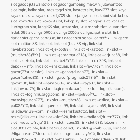
slot gacor
,
jutawantoto slot gacor gampang maxwin
,
jutawantoto
slot login
,
kaiko slot
,
kaos togel slot
,
kastoto slot
,
kawi777 slot
,
kaya
raya slot
,
kayaraya slot
,
kdg789 slot
,
kijangwin slot
,
koboi slot
,
koboy
slot
,
koko288 slot
,
koko88 slot
,
kokoplay slot
,
kongbet slot
,
ktv slot
,
kuningtoto slot
,
langit69 slot
,
latoto slot
,
laut merah slot
,
lautan slot
,
ledak 388 slot
,
liga 5000 slot
,
liga2000 slot
,
ligaciputra slot
,
link
daftar slot gacor bank338
,
link gacor slot sehoki.comðŸ”¥
,
link gacor
slot-multibet88
,
link slot
,
link slot (bola88-vip
,
link slot --
(javabetsport
,
link slot --(jekpot88)
,
link slot --(kastoto)
,
link slot --
(multibet88)ðŸ¥‡
,
link slot --(pragmatic218)
,
link slot --arjuna88
,
link
slot --asiktoto
,
link slot --bisabetðŸš€
,
link slot --coin303
,
link slot --
depo77--info
,
link slot --enakcuan
,
link slot --fav77ðŸ’°
,
link slot --
gacor(77superslot)
,
link slot --gacor(duren77)
,
link slot --
gacor(kelinci88)
,
link slot --gacor(pragmatic218)ðŸ¦
,
link slot --
gacor108
,
link slot --hanabi88--
,
link slot --kaya33
,
link slot --
link(jawara79)
,
link slot --login(enakcuan)
,
link slot --login(kastoto)
,
link slot --login(nusagg.com)
,
link slot --lpo88ðŸ“Œ
,
link slot --
maxwin(duren777)
,
link slot --multibet88
,
link slot --oxliga
,
link slot --
pol88ðŸ”¥
,
link slot --queenslot99
,
link slot --rajacuan69
,
link slot --
rajadewa138--com
,
link slot --resmi(kastoto)
,
link slot --
resmi(klikslots)
,
link slot --slot828
,
link slot --thailand(duren777)
,
link
slot --website(raja138
,
link slot --zeus88
,
link slot 988slot.com
,
link
slot 988slot.info
,
link slot 988slot.net
,
link slot @--wibu69jp
,
link slot
@ligamaster77.it.com
,
link slot agentotoplayðŸ”¥
,
link slot
â€”evohokiðŸ“Œ
,
link slot b--mami188
,
link slot bandarligaðŸ”¥
,
link