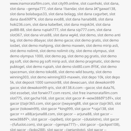
www.inamoratafilm.com
,
slot city99.online
,
slot cuanhoki
,
slot dana
,
slot dana --gempa777
,
slot dana 1bandar
,
slot dana â€”gawat138
,
slot dana bolabagus33
,
slot dana bolagg
,
slot dana cagurbet
,
slot
dana dax69ðŸ”¥
,
slot dana evo88
,
slot dana hanabi88
,
slot dana
hoki236.com
,
slot dana kabelbet
,
slot dana mojok34
,
slot dana
pol88-88
,
slot dana rupiah777
,
slot dana sip777.com
,
slot dana
slot367
,
slot dana virus88
,
slot dana wg4d
,
slot demo
,
slot demo anti
lag
,
slot demo dibayar
,
slot demo gacor
,
slot demo gratis
,
slot demo
iosbet
,
slot demo mahjong
,
slot demo maxwin
,
slot demo mirip asli
,
slot demo nolimit
,
slot demo nolimit city
,
slot demo olympus
,
slot
demo olympus 1000
,
slot demo pg
,
slot demo pg gratis
,
slot demo
pg soft
,
slot demo pg soft mirip asli
,
slot demo pragmatic
,
slot demo
pubtogel
,
slot demo rupiah
,
slot demo slot80.com ðŸš€
,
slot demo
spaceman
,
slot demo toko88
,
slot demo wild bounty
,
slot demo
winning303
,
slot demo winning303-maxwin
,
slot depo 10k
,
slot depo
5k
,
slot deposit 1000 samosir88
,
slot dewacuan
,
slot dewakoin99
gacor
,
slot dewakoin99 qris
,
slot dt138.it.com --gacor
,
slot duta76
,
slot essebet
,
slot forwin77.com resmi
,
slot free inamoratafilm.com
slot775
,
slot gacha168
,
slot gacor
,
slot gacor #--wow388ðŸ‘‡ðŸ»
,
slot
gacor ((tajir365.com
,
slot gacor ((wayang88
,
slot gacor (tajir365
,
slot
gacor (tokowin99)
,
slot gacor *king999
,
slot gacor *raja138
,
slot
gacor ++ a88(arjuna88.com
,
slot gacor -- arjuna88
,
slot gacor --
wow388ðŸ’•
,
slot gacor --(apibet)
,
slot gacor --(dutalotre)
,
slot gacor
--(fufuslot.com)
,
slot gacor --(gempa777)--
,
slot gacor --(jackpot108)
,
slot gacor --(koko288)
,
slot gacor --(petanitoto)
,
slot gacor --