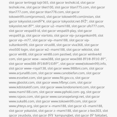
slot gacor tertinggi tajir365
,
slot gacor teshoki.id
,
slot gacor
teshoki.me
,
slot gacor tiket100
,
slot gacor titan775.com
,
slot gacor
titan777.com
,
slot gacor titan778.com
,
slot gacor
tokowin99.com(promosi)
,
slot gacor tokowin99.com)instan
,
slot
gacor tokyoslot.comðŸ”¥
,
slot gacor tokyoslot.net ðŸŽ°
,
slot gacor
tokyoslot.net ðŸ’°
,
slot gacor u2--mami188
,
slot gacor ufo777.com
,
slot gacor vespa69-id
,
slot gacor vespa69-play
,
slot gacor
vespa69.jp
,
slot gacor viartoto
,
slot gacor vip--juragankoin99
,
slot
gacor vip--m77
,
slot gacor vip--mami188
,
slot gacor vip-
sultankoin99
,
slot gacor virus88
,
slot gacor viva368
,
slot gacor
vivo500 login
,
slot gacor w2--mami188
,
slot gacor wikislot
,
slot
gacor win88
,
slot gacor win88.com pastiwd
,
slot gacor winlive4d
com
,
slot gacor wow --wow388
,
slot gacor wow388 ðŸ‡® ðŸ‡© ðŸ”´
,
slot gacor wow388-ðŸ‡®ðŸ‡©ðŸ”´
,
slot gacor www(tokowin99).info
,
slot gacor www--royal138
,
slot gacor www.988bni.com
,
slot gacor
www.arjuna88.com
,
slot gacor www.canobiefan.com
,
slot gacor
www.essebet.com
,
slot gacor www.fiti.gov.co
,
slot gacor
www.gboslot.com
,
slot gacor www.hfbnyc.com
,
slot gacor
www.kdslotaktif.com
,
slot gacor www.londonorient.com
,
slot gacor
www.mami188.com
,
slot gacor www.pphoki.com--pg
,
slot gacor
www.rajaos.com
,
slot gacor www.saranapelangi.net
,
slot gacor
www.suka86.com
,
slot gacor www.tokowin99.com
,
slot gacor
www.yhteys.org
,
slot gacor x--mami188
,
slot gacor x3--mami188
,
slot gacor yokaislot
,
slot gacor z--mami188
,
slot gacor z-bos303
,
slot
gacor zeusbola
,
slot gacor ðŸ§¨kampungbet
,
slot gacor ðŸ‘ faktabet
,