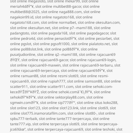
slot online megasloto
,
slot online mekar99
,
slot online
meriah4dðŸ”¥
,
slot online multibet88-gacor
,
slot online
multibet88@2025
,
slot online naga888.com
,
slot online
nagakoin99.id
,
slot online nagatoto168
,
slot online
nagatoto168.com
,
slot online normalbet
,
slot online okesultan.com
,
slot online okesultan.net
,
slot online p7--mami188
,
slot online
padangtoto
,
slot online pagoda168
,
slot online pagodagacor
,
slot
online pedro4d
,
slot online penaslotðŸ”¥
,
slot online pesiarbet
,
slot
online pgslot
,
slot online pgsoft1000
,
slot online pialatoto.net
,
slot
online pol88slot.link
,
slot online pol88ðŸ”¥
,
slot online
pusatjudionline
,
slot online q2--mami188
,
slot online rajacuan69
ðŸŒŸ
,
slot online rajacuan69-gacor
,
slot online rajacuan69-login
,
slot online rajacuan69-maxwin
,
slot online rajacuan69-terbaru
,
slot
online rajacuan69-terpercaya
,
slot online rajacuan69ðŸ”¥
,
slot
online ramuan88
,
slot online resmi slot69
,
slot online resmi-
rajacuan69
,
slot online rupiah777
,
slot online samson88
,
slot online
scatter911
,
slot online scatter911.com
,
slot online sehoki.com-
keceðŸ’ŽðŸ”¥ðŸ’Ž
,
slot online sehoki.comâ˜€ï¸ðŸ”¥
,
slot online
sehokiðŸ”¥ðŸ”¥
,
slot online sektorplay88.com
,
slot online
sgmwin.comðŸ”¥
,
slot online sip777ðŸ’°
,
slot online situs koko288
,
slot online slot123
,
slot online slot123.link
,
slot online slot69
,
slot
online slot775.inamoratafilm.com
,
slot online slot80-
,
slot online
spbu777-terbaik
,
slot online tante777-terpercaya
,
slot online
tante777.vip
,
slot online terpercaya slot69
,
slot online terpercaya-
jco69âœ”
,
slot online terpercaya-rajacuan69
,
slot online teshoki
,
slot