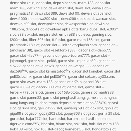
demo slot zeus
,
depo slot
,
depo slot com--mami188
,
depo slot
mami188
,
detik 11 slot
,
dewa abah slot
,
dewa slot
,
dewa slot --
pragmatic218
,
dewa slot 389
,
dewa slot 99
,
dewa slot abahslot
,
dewa1000 slot
,
dewa200 slot--
,
dewa200 slot-slot
,
dewacuan slot
,
dewakoin99 slot
,
dewapoker slot
,
dewasport88 slot
,
dewi slot
108.com
,
dino69 slot
,
download apk slot terbaru
,
dubai slot
,
e200m
slot
,
e88 apk slot
,
empire slot
,
empire88 slot
,
evos gaming slot
,
f200m slot
,
filter 303 slot
,
fufu slot
,
gacor mami188 slot
,
gacor
pragmatic218 slot
,
gacor slot -- link sektorplay88.com
,
gacor slot --
(angkasa138)
,
gacor slot --(sektorplay88)
,
gacor slot --depo77
,
gacor slot --fav77--
,
gacor slot --gacor(duren777)
,
gacor slot --
jajantogel
,
gacor slot --pol88
,
gacor slot --rajacuan69-
,
gacor slot --
sip777
,
gacor slot --slot828
,
gacor slot --vegas338
,
gacor slot
dax69ðŸ”¥
,
gacor slot kamustotoðŸ”¥
,
gacor slot kongbet
,
gacor slot
pol88slot.link
,
gacor slot pol88ðŸ”¥
,
gacor slot sektorplay88.com
,
gacor slot www--mami188
,
gacor slot-cr7sip
,
gacor108 slot
,
gacor200 --slot
,
gacor200 slot-slot
,
game slot
,
game slot --
terbaik(77superslot)
,
game slot 168wbtoto
,
game slot mantra88
,
game slot panen88
,
game slot penghasil uang
,
game slot penghasil
uang langsung ke dana tanpa deposit
,
game slot pol88ðŸ”¥
,
garasi
slot
,
garuda slot
,
garuda999 slot
,
gawang 69 slot
,
gbk slot
,
gbo slot
,
giga88 slot gacor
,
gopay303 slot
,
gopay303 slot gacor
,
gorila 39 slot
,
guru slot
,
hajar777 slot
,
hantu slot
,
harum slot
,
hasil slot online
tigerkoin.comðŸ”¥
,
hbo slot
,
hitam slot
,
hoki slot
,
hoki slot mami188
,
hoki108 --slot
,
hoki108 slot-gacor
,
homebet88 slot
,
hondatoto slot
,