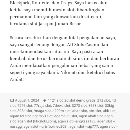
Blackjack, Roulette, dan Craps. Saya harus akui
ketika saya memilih mesin slot dibandingkan
permainan lain yang ditawarkan di situs ini,
terutama slot Jackpot Jutaan Besar.
Secara keseluruhan dengan total pengalaman saya,
saya sangat senang dengan All Slots Casino dan
merekomendasikan situs ini. Saya pasti akan
kembali dan terus bermain di situs ini dan berharap
Anda mendapatkan pengalaman hebat yang sama
seperti yang saya alami. Nikmati dan ketahui batas
Anda!!
Posted
Tags
August 1, 2024
1121 slot
,
20 slot demo gratis
,
212 slot
,
4d
on
slot
,
7276 slot
,
77raja slot
,
7dewa slot
,
8278 slot
,
8658 slot
,
88big
slot
,
898a slot
,
9naga slot
,
a200m slot
,
abah slot
,
abc slot
,
abk slot
,
agam 69 slot
,
agam69 slot
,
agama 69 slot
,
agen abah slot
,
agen
slot
,
agen slot (klikslots.com)
,
agen slot --angkasa138
,
agen slot --
nusagg
,
agen slot --qris(borneo303)
,
agen slot --sip777
,
agen slot --