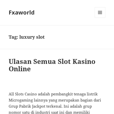
Fxaworld
MENU
AND
WIDGETS
Tag:
luxury slot
Ulasan Semua Slot Kasino
Online
All Slots Casino adalah pembangkit tenaga listrik
Microgaming lainnya yang merupakan bagian dari
Grup Pabrik Jackpot terkenal. Ini adalah grup
nomor satu di industri saat ini dan memiliki