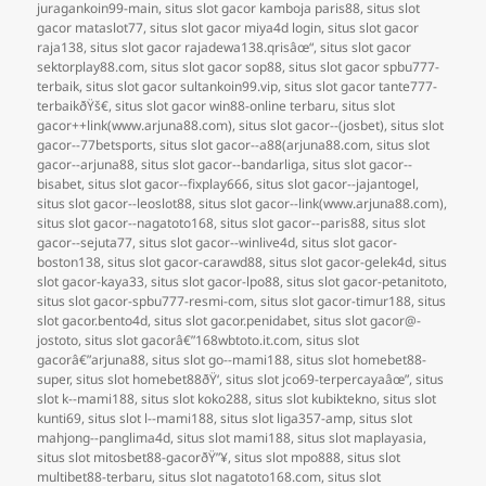
juragankoin99-main
,
situs slot gacor kamboja paris88
,
situs slot
gacor mataslot77
,
situs slot gacor miya4d login
,
situs slot gacor
raja138
,
situs slot gacor rajadewa138.qrisâœ“
,
situs slot gacor
sektorplay88.com
,
situs slot gacor sop88
,
situs slot gacor spbu777-
terbaik
,
situs slot gacor sultankoin99.vip
,
situs slot gacor tante777-
terbaikðŸš€
,
situs slot gacor win88-online terbaru
,
situs slot
gacor++link(www.arjuna88.com)
,
situs slot gacor--(josbet)
,
situs slot
gacor--77betsports
,
situs slot gacor--a88(arjuna88.com
,
situs slot
gacor--arjuna88
,
situs slot gacor--bandarliga
,
situs slot gacor--
bisabet
,
situs slot gacor--fixplay666
,
situs slot gacor--jajantogel
,
situs slot gacor--leoslot88
,
situs slot gacor--link(www.arjuna88.com)
,
situs slot gacor--nagatoto168
,
situs slot gacor--paris88
,
situs slot
gacor--sejuta77
,
situs slot gacor--winlive4d
,
situs slot gacor-
boston138
,
situs slot gacor-carawd88
,
situs slot gacor-gelek4d
,
situs
slot gacor-kaya33
,
situs slot gacor-lpo88
,
situs slot gacor-petanitoto
,
situs slot gacor-spbu777-resmi-com
,
situs slot gacor-timur188
,
situs
slot gacor.bento4d
,
situs slot gacor.penidabet
,
situs slot gacor@-
jostoto
,
situs slot gacorâ€”168wbtoto.it.com
,
situs slot
gacorâ€”arjuna88
,
situs slot go--mami188
,
situs slot homebet88-
super
,
situs slot homebet88ðŸ‘
,
situs slot jco69-terpercayaâœ”
,
situs
slot k--mami188
,
situs slot koko288
,
situs slot kubiktekno
,
situs slot
kunti69
,
situs slot l--mami188
,
situs slot liga357-amp
,
situs slot
mahjong--panglima4d
,
situs slot mami188
,
situs slot maplayasia
,
situs slot mitosbet88-gacorðŸ”¥
,
situs slot mpo888
,
situs slot
multibet88-terbaru
,
situs slot nagatoto168.com
,
situs slot