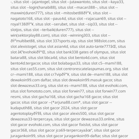
-
,
situs slot --jajantogel
,
situs slot --jutawantoto
,
situs slot --kaya33
,
situs slot --login(hanabi88)
,
situs slot --macan388--
,
situs slot --
maxwin(duren777)
,
situs slot --mitosbet88ðŸ”¥
,
situs slot --
nagatoto168
,
situs slot --paus4d
,
situs slot --rajacuan69
,
situs slot --
royal138ðŸ”¥
,
situs slot --serubet
,
situs slot --sip33
,
situs slot --
slotjos
,
situs slot --terbaik(duren777)
,
situs slot --
win(sektorplay88.com)
,
situs slot --winning303
,
situs slot --
ðŸ²multibet88
,
situs slot 337sports.vip
,
situs slot 988slot.com
,
situs
slot alexistogel
,
situs slot asian4d
,
situs slot auto-tante777âŒ
,
situs
slot â€”evohokiðŸ“Œ
,
situs slot bank338 gates of olympus
,
situs slot
batara88
,
situs slot bbca4d
,
situs slot bento4d.com
,
situs slot
bento4d.tergacor
,
situs slot bolabagus33
,
situs slot c5--mami188
,
situs slot cas55.com
,
situs slot centrorescatelaspumas.org
,
situs slot
cr--mami188
,
situs slot cr7vipðŸ”¥
,
situs slot de--mami188
,
situs slot
dewakoin99.com daftar
,
situs slot dewakoin99.masuk gacor
,
situs
slot dewazeus33.org
,
situs slot es--mami188
,
situs slot evohoki.com
,
situs slot fomototo.com
,
situs slot forwin77
,
situs slot forwin77.com
resmi
,
situs slot gacha168
,
situs slot gacha168 gacor
,
situs slot
gacor
,
situs slot gacor --(*arjuna88.com*
,
situs slot gacor --
kudaputih88
,
situs slot gacor 2024
,
situs slot gacor
agentotoplayðŸ§§
,
situs slot gacor alexis500
,
situs slot gacor
dewazeus33-terpercaya
,
situs slot gacor dewazeus33.online
,
situs
slot gacor evohoki.com
,
situs slot gacor fixislot
,
situs slot gacor
gacor368
,
situs slot gacor jco69-terpercayaâœ”
,
situs slot gacor
juragankoin99
,
situs slot gacor juragankoin99-daftar
,
situs slot gacor