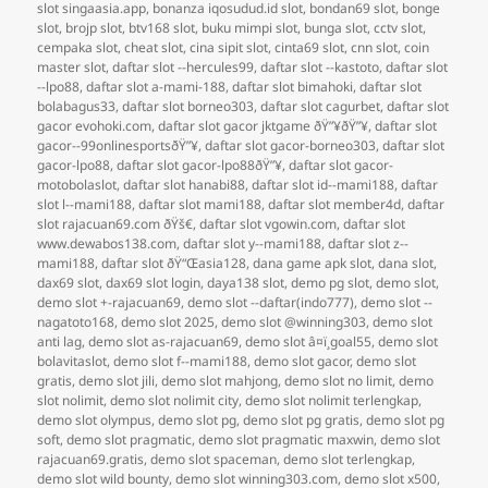
slot singaasia.app
,
bonanza iqosudud.id slot
,
bondan69 slot
,
bonge
slot
,
brojp slot
,
btv168 slot
,
buku mimpi slot
,
bunga slot
,
cctv slot
,
cempaka slot
,
cheat slot
,
cina sipit slot
,
cinta69 slot
,
cnn slot
,
coin
master slot
,
daftar slot --hercules99
,
daftar slot --kastoto
,
daftar slot
--lpo88
,
daftar slot a-mami-188
,
daftar slot bimahoki
,
daftar slot
bolabagus33
,
daftar slot borneo303
,
daftar slot cagurbet
,
daftar slot
gacor evohoki.com
,
daftar slot gacor jktgame ðŸ”¥ðŸ”¥
,
daftar slot
gacor--99onlinesportsðŸ”¥
,
daftar slot gacor-borneo303
,
daftar slot
gacor-lpo88
,
daftar slot gacor-lpo88ðŸ”¥
,
daftar slot gacor-
motobolaslot
,
daftar slot hanabi88
,
daftar slot id--mami188
,
daftar
slot l--mami188
,
daftar slot mami188
,
daftar slot member4d
,
daftar
slot rajacuan69.com ðŸš€
,
daftar slot vgowin.com
,
daftar slot
www.dewabos138.com
,
daftar slot y--mami188
,
daftar slot z--
mami188
,
daftar slot ðŸ“Œasia128
,
dana game apk slot
,
dana slot
,
dax69 slot
,
dax69 slot login
,
daya138 slot
,
demo pg slot
,
demo slot
,
demo slot +-rajacuan69
,
demo slot --daftar(indo777)
,
demo slot --
nagatoto168
,
demo slot 2025
,
demo slot @winning303
,
demo slot
anti lag
,
demo slot as-rajacuan69
,
demo slot â¤ï¸goal55
,
demo slot
bolavitaslot
,
demo slot f--mami188
,
demo slot gacor
,
demo slot
gratis
,
demo slot jili
,
demo slot mahjong
,
demo slot no limit
,
demo
slot nolimit
,
demo slot nolimit city
,
demo slot nolimit terlengkap
,
demo slot olympus
,
demo slot pg
,
demo slot pg gratis
,
demo slot pg
soft
,
demo slot pragmatic
,
demo slot pragmatic maxwin
,
demo slot
rajacuan69.gratis
,
demo slot spaceman
,
demo slot terlengkap
,
demo slot wild bounty
,
demo slot winning303.com
,
demo slot x500
,