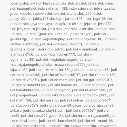
hopeng slot
,
hrv slot
,
husky slot
,
idks slot
,
idn slot
,
idn89 slot
,
imba
slot
,
inatogel slot
,
indo slot mami188
,
indokasino slot
,
info situs slot
gacor kode4d
,
interwin slot
,
ion slot
,
istana slot
,
j200m slot
,
jablay123 slot
,
jablay123 slot login
,
jackpot108 --slot
,
jago168 slot
,
janda4d slot
,
jaya slot
,
jaya slot apk
,
jco 69 slot
,
jeju slot
,
jelas777
slot
,
jelly slot
,
jkt jkt slot
,
jktjkt slot
,
john slot
,
joker slot
,
jonitogel slot
,
judi slot
,
judi slot --(paus4d)
,
judi slot --(sektorplay88)
,
judi slot --
@wibu69jp
,
judi slot --agentotoplay
,
judi slot --angkasa138
,
judi slot -
-daftar(jajantogel)
,
judi slot --gacor(duren777)
,
judi slot --
gacor(jajantogel)
,
judi slot --isototo
,
judi slot --jajantogel
,
judi slot --
jajantogelðŸš€
,
judi slot --login(duren777)
,
judi slot --
login(hanabi88)
,
judi slot --login(jajantogel)
,
judi slot --
masuk(jajantogel)
,
judi slot --maxwin(duren777)
,
judi slot --
rajacuan69
,
judi slot --resmi(kelinci88)
,
judi slot --slot(hanabi88)
,
judi
slot -qris(hanabi88)
,
judi slot â€”evohokiðŸ“Œ
,
judi slot cr--mami188
,
judi slot dax69ðŸ”¥
,
judi slot ee-mami188
,
judi slot garuda999 âˆš
,
judi slot garuda999 pro
,
judi slot hanabi-88
,
judi slot hanabi88
,
judi
slot hanabi88-com
,
judi slot happympo
,
judi slot id--mami188
,
judi
slot j1--jajantogel
,
judi slot klikslots.com
,
judi slot macrovip805
,
judi
slot mami188
,
judi slot nusa gg
,
judi slot online
,
judi slot pol88ðŸ’¯
,
judi slot pol88ðŸ”¥
,
judi slot rajacuan69-gacor
,
judi slot rajacuan69-
terbaru
,
judi slot sektorplay88.com
,
judi slot sip777ðŸ’°
,
judi slot
slot69
,
judi slot spbu777-gacor-#1
,
judi slot terbaru-rajacuan69
,
judi
slot tridewi.it.com
,
judi slot v2--homebet88
,
judi slot w1--mami188
,
judi slot [evohoki.com]
,
juragan69 slot
,
jutawantoto slot
,
jutawantoto