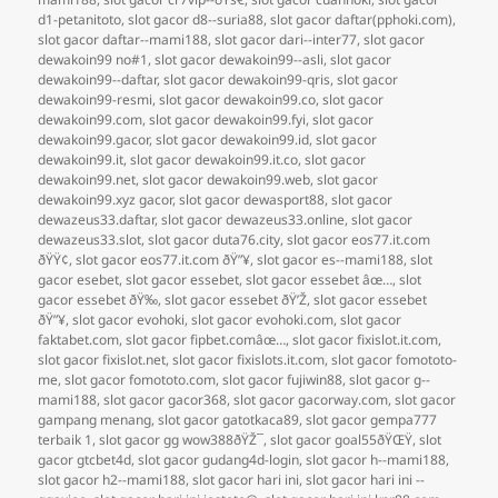
d1-petanitoto
,
slot gacor d8--suria88
,
slot gacor daftar(pphoki.com)
,
slot gacor daftar--mami188
,
slot gacor dari--inter77
,
slot gacor
dewakoin99 no#1
,
slot gacor dewakoin99--asli
,
slot gacor
dewakoin99--daftar
,
slot gacor dewakoin99-qris
,
slot gacor
dewakoin99-resmi
,
slot gacor dewakoin99.co
,
slot gacor
dewakoin99.com
,
slot gacor dewakoin99.fyi
,
slot gacor
dewakoin99.gacor
,
slot gacor dewakoin99.id
,
slot gacor
dewakoin99.it
,
slot gacor dewakoin99.it.co
,
slot gacor
dewakoin99.net
,
slot gacor dewakoin99.web
,
slot gacor
dewakoin99.xyz gacor
,
slot gacor dewasport88
,
slot gacor
dewazeus33.daftar
,
slot gacor dewazeus33.online
,
slot gacor
dewazeus33.slot
,
slot gacor duta76.city
,
slot gacor eos77.it.com
ðŸŸ¢
,
slot gacor eos77.it.com ðŸ”¥
,
slot gacor es--mami188
,
slot
gacor esebet
,
slot gacor essebet
,
slot gacor essebet âœ…
,
slot
gacor essebet ðŸ‰
,
slot gacor essebet ðŸ’Ž
,
slot gacor essebet
ðŸ”¥
,
slot gacor evohoki
,
slot gacor evohoki.com
,
slot gacor
faktabet.com
,
slot gacor fipbet.comâœ…
,
slot gacor fixislot.it.com
,
slot gacor fixislot.net
,
slot gacor fixislots.it.com
,
slot gacor fomototo-
me
,
slot gacor fomototo.com
,
slot gacor fujiwin88
,
slot gacor g--
mami188
,
slot gacor gacor368
,
slot gacor gacorway.com
,
slot gacor
gampang menang
,
slot gacor gatotkaca89
,
slot gacor gempa777
terbaik 1
,
slot gacor gg wow388ðŸŽ¯
,
slot gacor goal55ðŸŒŸ
,
slot
gacor gtcbet4d
,
slot gacor gudang4d-login
,
slot gacor h--mami188
,
slot gacor h2--mami188
,
slot gacor hari ini
,
slot gacor hari ini --