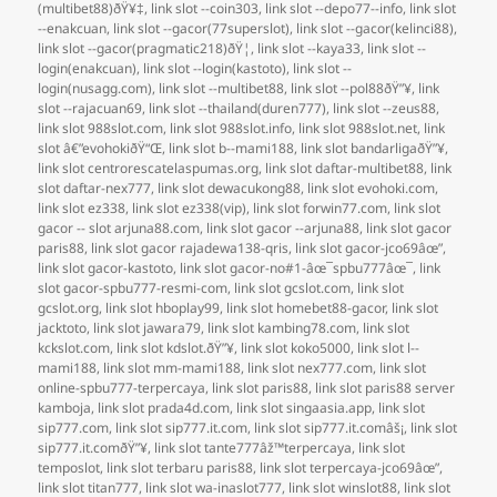
(multibet88)ðŸ¥‡
,
link slot --coin303
,
link slot --depo77--info
,
link slot
--enakcuan
,
link slot --gacor(77superslot)
,
link slot --gacor(kelinci88)
,
link slot --gacor(pragmatic218)ðŸ¦
,
link slot --kaya33
,
link slot --
login(enakcuan)
,
link slot --login(kastoto)
,
link slot --
login(nusagg.com)
,
link slot --multibet88
,
link slot --pol88ðŸ”¥
,
link
slot --rajacuan69
,
link slot --thailand(duren777)
,
link slot --zeus88
,
link slot 988slot.com
,
link slot 988slot.info
,
link slot 988slot.net
,
link
slot â€”evohokiðŸ“Œ
,
link slot b--mami188
,
link slot bandarligaðŸ”¥
,
link slot centrorescatelaspumas.org
,
link slot daftar-multibet88
,
link
slot daftar-nex777
,
link slot dewacukong88
,
link slot evohoki.com
,
link slot ez338
,
link slot ez338(vip)
,
link slot forwin77.com
,
link slot
gacor -- slot arjuna88.com
,
link slot gacor --arjuna88
,
link slot gacor
paris88
,
link slot gacor rajadewa138-qris
,
link slot gacor-jco69âœ”
,
link slot gacor-kastoto
,
link slot gacor-no#1-âœ¯spbu777âœ¯
,
link
slot gacor-spbu777-resmi-com
,
link slot gcslot.com
,
link slot
gcslot.org
,
link slot hboplay99
,
link slot homebet88-gacor
,
link slot
jacktoto
,
link slot jawara79
,
link slot kambing78.com
,
link slot
kckslot.com
,
link slot kdslot.ðŸ”¥
,
link slot koko5000
,
link slot l--
mami188
,
link slot mm-mami188
,
link slot nex777.com
,
link slot
online-spbu777-terpercaya
,
link slot paris88
,
link slot paris88 server
kamboja
,
link slot prada4d.com
,
link slot singaasia.app
,
link slot
sip777.com
,
link slot sip777.it.com
,
link slot sip777.it.comâš¡
,
link slot
sip777.it.comðŸ”¥
,
link slot tante777âž™terpercaya
,
link slot
temposlot
,
link slot terbaru paris88
,
link slot terpercaya-jco69âœ”
,
link slot titan777
,
link slot wa-inaslot777
,
link slot winslot88
,
link slot