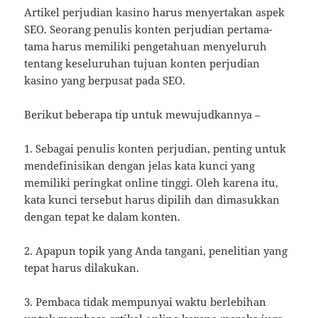
Artikel perjudian kasino harus menyertakan aspek
SEO. Seorang penulis konten perjudian pertama-
tama harus memiliki pengetahuan menyeluruh
tentang keseluruhan tujuan konten perjudian
kasino yang berpusat pada SEO.
Berikut beberapa tip untuk mewujudkannya –
1. Sebagai penulis konten perjudian, penting untuk
mendefinisikan dengan jelas kata kunci yang
memiliki peringkat online tinggi. Oleh karena itu,
kata kunci tersebut harus dipilih dan dimasukkan
dengan tepat ke dalam konten.
2. Apapun topik yang Anda tangani, penelitian yang
tepat harus dilakukan.
3. Pembaca tidak mempunyai waktu berlebihan