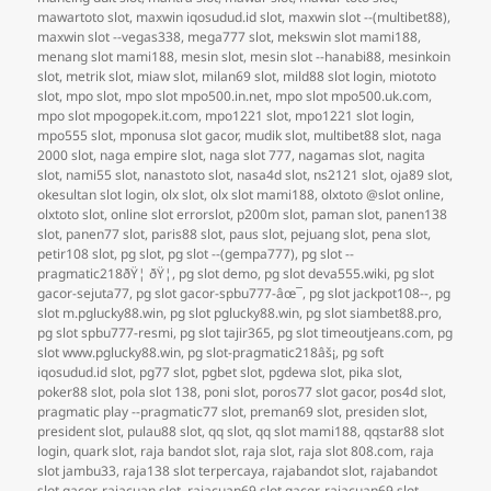
mawartoto slot
,
maxwin iqosudud.id slot
,
maxwin slot --(multibet88)
,
maxwin slot --vegas338
,
mega777 slot
,
mekswin slot mami188
,
menang slot mami188
,
mesin slot
,
mesin slot --hanabi88
,
mesinkoin
slot
,
metrik slot
,
miaw slot
,
milan69 slot
,
mild88 slot login
,
miototo
slot
,
mpo slot
,
mpo slot mpo500.in.net
,
mpo slot mpo500.uk.com
,
mpo slot mpogopek.it.com
,
mpo1221 slot
,
mpo1221 slot login
,
mpo555 slot
,
mponusa slot gacor
,
mudik slot
,
multibet88 slot
,
naga
2000 slot
,
naga empire slot
,
naga slot 777
,
nagamas slot
,
nagita
slot
,
nami55 slot
,
nanastoto slot
,
nasa4d slot
,
ns2121 slot
,
oja89 slot
,
okesultan slot login
,
olx slot
,
olx slot mami188
,
olxtoto @slot online
,
olxtoto slot
,
online slot errorslot
,
p200m slot
,
paman slot
,
panen138
slot
,
panen77 slot
,
paris88 slot
,
paus slot
,
pejuang slot
,
pena slot
,
petir108 slot
,
pg slot
,
pg slot --(gempa777)
,
pg slot --
pragmatic218ðŸ¦ ðŸ¦
,
pg slot demo
,
pg slot deva555.wiki
,
pg slot
gacor-sejuta77
,
pg slot gacor-spbu777-âœ¯
,
pg slot jackpot108--
,
pg
slot m.pglucky88.win
,
pg slot pglucky88.win
,
pg slot siambet88.pro
,
pg slot spbu777-resmi
,
pg slot tajir365
,
pg slot timeoutjeans.com
,
pg
slot www.pglucky88.win
,
pg slot-pragmatic218âš¡
,
pg soft
iqosudud.id slot
,
pg77 slot
,
pgbet slot
,
pgdewa slot
,
pika slot
,
poker88 slot
,
pola slot 138
,
poni slot
,
poros77 slot gacor
,
pos4d slot
,
pragmatic play --pragmatic77 slot
,
preman69 slot
,
presiden slot
,
president slot
,
pulau88 slot
,
qq slot
,
qq slot mami188
,
qqstar88 slot
login
,
quark slot
,
raja bandot slot
,
raja slot
,
raja slot 808.com
,
raja
slot jambu33
,
raja138 slot terpercaya
,
rajabandot slot
,
rajabandot
slot gacor
,
rajacuan slot
,
rajacuan69 slot gacor
,
rajacuan69 slot