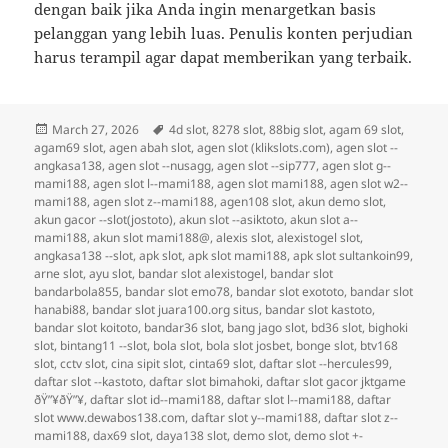
dengan baik jika Anda ingin menargetkan basis
pelanggan yang lebih luas. Penulis konten perjudian
harus terampil agar dapat memberikan yang terbaik.
Posted
Tags
March 27, 2026
4d slot
,
8278 slot
,
88big slot
,
agam 69 slot
,
on
agam69 slot
,
agen abah slot
,
agen slot (klikslots.com)
,
agen slot --
angkasa138
,
agen slot --nusagg
,
agen slot --sip777
,
agen slot g--
mami188
,
agen slot l--mami188
,
agen slot mami188
,
agen slot w2--
mami188
,
agen slot z--mami188
,
agen108 slot
,
akun demo slot
,
akun gacor --slot(jostoto)
,
akun slot --asiktoto
,
akun slot a--
mami188
,
akun slot mami188@
,
alexis slot
,
alexistogel slot
,
angkasa138 --slot
,
apk slot
,
apk slot mami188
,
apk slot sultankoin99
,
arne slot
,
ayu slot
,
bandar slot alexistogel
,
bandar slot
bandarbola855
,
bandar slot emo78
,
bandar slot exototo
,
bandar slot
hanabi88
,
bandar slot juara100.org situs
,
bandar slot kastoto
,
bandar slot koitoto
,
bandar36 slot
,
bang jago slot
,
bd36 slot
,
bighoki
slot
,
bintang11 --slot
,
bola slot
,
bola slot josbet
,
bonge slot
,
btv168
slot
,
cctv slot
,
cina sipit slot
,
cinta69 slot
,
daftar slot --hercules99
,
daftar slot --kastoto
,
daftar slot bimahoki
,
daftar slot gacor jktgame
ðŸ”¥ðŸ”¥
,
daftar slot id--mami188
,
daftar slot l--mami188
,
daftar
slot www.dewabos138.com
,
daftar slot y--mami188
,
daftar slot z--
mami188
,
dax69 slot
,
daya138 slot
,
demo slot
,
demo slot +-