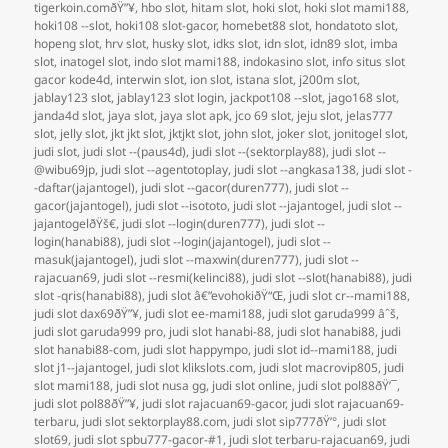
tigerkoin.comðŸ”¥
,
hbo slot
,
hitam slot
,
hoki slot
,
hoki slot mami188
,
hoki108 --slot
,
hoki108 slot-gacor
,
homebet88 slot
,
hondatoto slot
,
hopeng slot
,
hrv slot
,
husky slot
,
idks slot
,
idn slot
,
idn89 slot
,
imba
slot
,
inatogel slot
,
indo slot mami188
,
indokasino slot
,
info situs slot
gacor kode4d
,
interwin slot
,
ion slot
,
istana slot
,
j200m slot
,
jablay123 slot
,
jablay123 slot login
,
jackpot108 --slot
,
jago168 slot
,
janda4d slot
,
jaya slot
,
jaya slot apk
,
jco 69 slot
,
jeju slot
,
jelas777
slot
,
jelly slot
,
jkt jkt slot
,
jktjkt slot
,
john slot
,
joker slot
,
jonitogel slot
,
judi slot
,
judi slot --(paus4d)
,
judi slot --(sektorplay88)
,
judi slot --
@wibu69jp
,
judi slot --agentotoplay
,
judi slot --angkasa138
,
judi slot -
-daftar(jajantogel)
,
judi slot --gacor(duren777)
,
judi slot --
gacor(jajantogel)
,
judi slot --isototo
,
judi slot --jajantogel
,
judi slot --
jajantogelðŸš€
,
judi slot --login(duren777)
,
judi slot --
login(hanabi88)
,
judi slot --login(jajantogel)
,
judi slot --
masuk(jajantogel)
,
judi slot --maxwin(duren777)
,
judi slot --
rajacuan69
,
judi slot --resmi(kelinci88)
,
judi slot --slot(hanabi88)
,
judi
slot -qris(hanabi88)
,
judi slot â€”evohokiðŸ“Œ
,
judi slot cr--mami188
,
judi slot dax69ðŸ”¥
,
judi slot ee-mami188
,
judi slot garuda999 âˆš
,
judi slot garuda999 pro
,
judi slot hanabi-88
,
judi slot hanabi88
,
judi
slot hanabi88-com
,
judi slot happympo
,
judi slot id--mami188
,
judi
slot j1--jajantogel
,
judi slot klikslots.com
,
judi slot macrovip805
,
judi
slot mami188
,
judi slot nusa gg
,
judi slot online
,
judi slot pol88ðŸ’¯
,
judi slot pol88ðŸ”¥
,
judi slot rajacuan69-gacor
,
judi slot rajacuan69-
terbaru
,
judi slot sektorplay88.com
,
judi slot sip777ðŸ’°
,
judi slot
slot69
,
judi slot spbu777-gacor-#1
,
judi slot terbaru-rajacuan69
,
judi