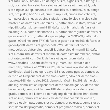
slot ratuular77
,
betawi 77 slot
,
big777 slot
,
bighoki slot
,
bintang11 --
slot
,
bocil slot
,
bola slot
,
bola slot josbet
,
bola slot mantra88
,
bola
slot singaasia.app
,
bonanza iqosudud.id slot
,
bondan69 slot
,
bonge
slot
,
brojp slot
,
btv168 slot
,
buku mimpi slot
,
bunga slot
,
cctv slot
,
cempaka slot
,
cheat slot
,
cina sipit slot
,
cinta69 slot
,
cnn slot
,
coin
master slot
,
daftar slot --hercules99
,
daftar slot --kastoto
,
daftar slot
--lpo88
,
daftar slot a-mami-188
,
daftar slot bimahoki
,
daftar slot
bolabagus33
,
daftar slot borneo303
,
daftar slot cagurbet
,
daftar slot
gacor evohoki.com
,
daftar slot gacor jktgame ðŸ”¥ðŸ”¥
,
daftar slot
gacor--99onlinesportsðŸ”¥
,
daftar slot gacor-borneo303
,
daftar slot
gacor-lpo88
,
daftar slot gacor-lpo88ðŸ”¥
,
daftar slot gacor-
motobolaslot
,
daftar slot hanabi88
,
daftar slot id--mami188
,
daftar
slot l--mami188
,
daftar slot mami188
,
daftar slot member4d
,
daftar
slot rajacuan69.com ðŸš€
,
daftar slot vgowin.com
,
daftar slot
www.dewabos138.com
,
daftar slot y--mami188
,
daftar slot z--
mami188
,
daftar slot ðŸ“Œasia128
,
dana game apk slot
,
dana slot
,
dax69 slot
,
dax69 slot login
,
daya138 slot
,
demo pg slot
,
demo slot
,
demo slot +-rajacuan69
,
demo slot --daftar(indo777)
,
demo slot --
nagatoto168
,
demo slot 2025
,
demo slot @winning303
,
demo slot
anti lag
,
demo slot as-rajacuan69
,
demo slot â¤ï¸goal55
,
demo slot
bolavitaslot
,
demo slot f--mami188
,
demo slot gacor
,
demo slot
gratis
,
demo slot jili
,
demo slot mahjong
,
demo slot no limit
,
demo
slot nolimit
,
demo slot nolimit city
,
demo slot nolimit terlengkap
,
demo slot olympus
,
demo slot pg
,
demo slot pg gratis
,
demo slot pg
soft
,
demo slot pragmatic
,
demo slot pragmatic maxwin
,
demo slot