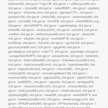
(tokowin99)
,
slot gacor *raja138
,
slot gacor ++ a88(arjuna88.com
,
slot gacor -- arjuna88
,
slot gacor -- wow388ðŸ’•
,
slot gacor --(apibet)
,
slot gacor --(fufuslot.com)
,
slot gacor --(gempa777)--
,
slot gacor --
(jackpot108)
,
slot gacor --(koko288)
,
slot gacor --(sektorplay88)
,
slot
gacor --(suria88)
,
slot gacor --(viral99)
,
slot gacor --(wow388)inc.org
,
slot gacor --@viral99ðŸ”¥
,
slot gacor --agentotoplay
,
slot gacor --
airbet88
,
slot gacor --asia(asia303)
,
slot gacor --asia303
,
slot gacor -
-cwdbet
,
slot gacor --daftar(arjuna88.com)
,
slot gacor --dewa200
,
slot gacor --ekatoto
,
slot gacor --evohokiðŸ“Œ
,
slot gacor --
ez338vip)
,
slot gacor --fufuslot
,
slot gacor --gacha168
,
slot gacor --
gacor(arjuna88.com)
,
slot gacor --gagah4d
,
slot gacor --
garudagacor
,
slot gacor --indo777
,
slot gacor --jajantogel
,
slot gacor
--juragankoin99ðŸ”¥
,
slot gacor --jutawantoto
,
slot gacor --kokohoki
,
slot gacor --link(multibet88)
,
slot gacor --link(www.arjuna88.com)
,
slot gacor --login(arjuna88.com)
,
slot gacor --login(dower88)
,
slot
gacor --login(enakcuan)
,
slot gacor --macan388--
,
slot gacor --
mahjong500
,
slot gacor --masuk(rajadewa138)
,
slot gacor --
max(max389)
,
slot gacor --pg(asia303)
,
slot gacor --pgsoft1000
,
slot
gacor --pol88ðŸ€„
,
slot gacor --qqaxioo
,
slot gacor --qris(goal55)
,
slot gacor --situs(arjuna88.com)
,
slot gacor --situs(asiktoto)
,
slot
gacor --slot(arjuna88.com)
,
slot gacor --slot(enakcuan)
,
slot gacor --
vip(wayang88)
,
slot gacor --wow388
,
slot gacor --wow388ðŸ”¥
,
slot
gacor --www(arjuna88.com)
,
slot gacor --www(nusagg.com)
,
slot
gacor --ðŸ‘‰ðŸ»wow388
,
slot gacor --ðŸ”¥kantortoto
,
slot gacor -?
multibet88.net
,
slot gacor -ðŸ†homebet88.net
,
slot gacor 188--