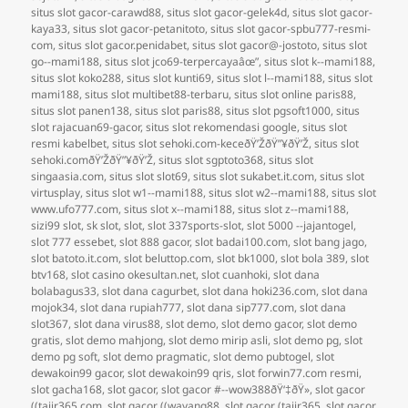
situs slot gacor-carawd88
,
situs slot gacor-gelek4d
,
situs slot gacor-
kaya33
,
situs slot gacor-petanitoto
,
situs slot gacor-spbu777-resmi-
com
,
situs slot gacor.penidabet
,
situs slot gacor@-jostoto
,
situs slot
go--mami188
,
situs slot jco69-terpercayaâœ”
,
situs slot k--mami188
,
situs slot koko288
,
situs slot kunti69
,
situs slot l--mami188
,
situs slot
mami188
,
situs slot multibet88-terbaru
,
situs slot online paris88
,
situs slot panen138
,
situs slot paris88
,
situs slot pgsoft1000
,
situs
slot rajacuan69-gacor
,
situs slot rekomendasi google
,
situs slot
resmi kabelbet
,
situs slot sehoki.com-keceðŸ’ŽðŸ”¥ðŸ’Ž
,
situs slot
sehoki.comðŸ’ŽðŸ”¥ðŸ’Ž
,
situs slot sgptoto368
,
situs slot
singaasia.com
,
situs slot slot69
,
situs slot sukabet.it.com
,
situs slot
virtusplay
,
situs slot w1--mami188
,
situs slot w2--mami188
,
situs slot
www.ufo777.com
,
situs slot x--mami188
,
situs slot z--mami188
,
sizi99 slot
,
sk slot
,
slot
,
slot 337sports-slot
,
slot 5000 --jajantogel
,
slot 777 essebet
,
slot 888 gacor
,
slot badai100.com
,
slot bang jago
,
slot batoto.it.com
,
slot beluttop.com
,
slot bk1000
,
slot bola 389
,
slot
btv168
,
slot casino okesultan.net
,
slot cuanhoki
,
slot dana
bolabagus33
,
slot dana cagurbet
,
slot dana hoki236.com
,
slot dana
mojok34
,
slot dana rupiah777
,
slot dana sip777.com
,
slot dana
slot367
,
slot dana virus88
,
slot demo
,
slot demo gacor
,
slot demo
gratis
,
slot demo mahjong
,
slot demo mirip asli
,
slot demo pg
,
slot
demo pg soft
,
slot demo pragmatic
,
slot demo pubtogel
,
slot
dewakoin99 gacor
,
slot dewakoin99 qris
,
slot forwin77.com resmi
,
slot gacha168
,
slot gacor
,
slot gacor #--wow388ðŸ‘‡ðŸ»
,
slot gacor
((tajir365.com
,
slot gacor ((wayang88
,
slot gacor (tajir365
,
slot gacor