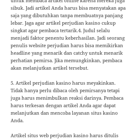
untuk membaca artikel online karena mereka juga
sibuk. Jadi artikel Anda harus bisa menyatakan apa
saja yang dibutuhkan tanpa membuatnya panjang
lebar. Jaga agar artikel perjudian kasino cukup
singkat agar pembaca tertarik.4. Judul selalu
menjadi faktor penentu keberhasilan. Jadi seorang
penulis website perjudian harus bisa memikirkan
headline yang menarik dan catchy untuk menarik
perhatian pemirsa. Jika memungkinkan, pembaca
akan melanjutkan artikel tersebut.
5. Artikel perjudian kasino harus meyakinkan.
Tidak hanya perlu dibaca oleh pemirsanya tetapi
juga harus menimbulkan reaksi darinya. Pembaca
harus terkesan dengan artikel Anda agar dapat
melanjutkan dan mencoba layanan situs kasino
Anda.
Artikel situs web perjudian kasino harus ditulis