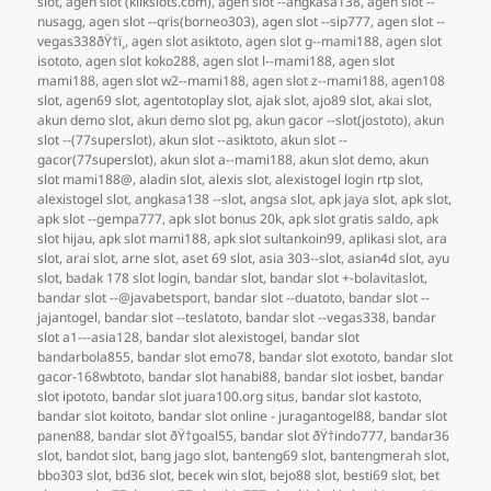
slot
,
agen slot (klikslots.com)
,
agen slot --angkasa138
,
agen slot --
nusagg
,
agen slot --qris(borneo303)
,
agen slot --sip777
,
agen slot --
vegas338ðŸ†ï¸
,
agen slot asiktoto
,
agen slot g--mami188
,
agen slot
isototo
,
agen slot koko288
,
agen slot l--mami188
,
agen slot
mami188
,
agen slot w2--mami188
,
agen slot z--mami188
,
agen108
slot
,
agen69 slot
,
agentotoplay slot
,
ajak slot
,
ajo89 slot
,
akai slot
,
akun demo slot
,
akun demo slot pg
,
akun gacor --slot(jostoto)
,
akun
slot --(77superslot)
,
akun slot --asiktoto
,
akun slot --
gacor(77superslot)
,
akun slot a--mami188
,
akun slot demo
,
akun
slot mami188@
,
aladin slot
,
alexis slot
,
alexistogel login rtp slot
,
alexistogel slot
,
angkasa138 --slot
,
angsa slot
,
apk jaya slot
,
apk slot
,
apk slot --gempa777
,
apk slot bonus 20k
,
apk slot gratis saldo
,
apk
slot hijau
,
apk slot mami188
,
apk slot sultankoin99
,
aplikasi slot
,
ara
slot
,
arai slot
,
arne slot
,
aset 69 slot
,
asia 303--slot
,
asian4d slot
,
ayu
slot
,
badak 178 slot login
,
bandar slot
,
bandar slot +-bolavitaslot
,
bandar slot --@javabetsport
,
bandar slot --duatoto
,
bandar slot --
jajantogel
,
bandar slot --teslatoto
,
bandar slot --vegas338
,
bandar
slot a1---asia128
,
bandar slot alexistogel
,
bandar slot
bandarbola855
,
bandar slot emo78
,
bandar slot exototo
,
bandar slot
gacor-168wbtoto
,
bandar slot hanabi88
,
bandar slot iosbet
,
bandar
slot ipototo
,
bandar slot juara100.org situs
,
bandar slot kastoto
,
bandar slot koitoto
,
bandar slot online - juragantogel88
,
bandar slot
panen88
,
bandar slot ðŸ†goal55
,
bandar slot ðŸ†indo777
,
bandar36
slot
,
bandot slot
,
bang jago slot
,
banteng69 slot
,
bantengmerah slot
,
bbo303 slot
,
bd36 slot
,
becek win slot
,
bejo88 slot
,
besti69 slot
,
bet