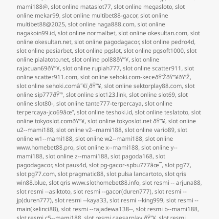
mami188@
,
slot online mataslot77
,
slot online megasloto
,
slot
online mekar99
,
slot online multibet88-gacor
,
slot online
multibet88@2025
,
slot online naga888.com
,
slot online
nagakoin99.id
,
slot online normalbet
,
slot online okesultan.com
,
slot
online okesultan.net
,
slot online pagodagacor
,
slot online pedro4d
,
slot online pesiarbet
,
slot online pgslot
,
slot online pgsoft1000
,
slot
online pialatoto.net
,
slot online pol88ðŸ”¥
,
slot online
rajacuan69ðŸ”¥
,
slot online rupiah777
,
slot online scatter911
,
slot
online scatter911.com
,
slot online sehoki.com-keceðŸ’ŽðŸ”¥ðŸ’Ž
,
slot online sehoki.comâ˜€ï¸ðŸ”¥
,
slot online sektorplay88.com
,
slot
online sip777ðŸ’°
,
slot online slot123.link
,
slot online slot69
,
slot
online slot80-
,
slot online tante777-terpercaya
,
slot online
terpercaya-jco69âœ”
,
slot online teshoki.id
,
slot online teslatoto
,
slot
online tokyoslot.comðŸ”¥
,
slot online tokyoslot.net ðŸ”¥
,
slot online
u2--mami188
,
slot online v2--mami188
,
slot online vario89
,
slot
online w1--mami188
,
slot online w2--mami188
,
slot online
www.homebet88.pro
,
slot online x--mami188
,
slot online y--
mami188
,
slot online z--mami188
,
slot pagoda168
,
slot
pagodagacor
,
slot paus4d
,
slot pg-gacor-spbu777âœ¯
,
slot pg77
,
slot pg77.com
,
slot pragmatic88
,
slot pulsa lancartoto
,
slot qris
win88.blue
,
slot qris www.slothomebet88.info
,
slot resmi -- arjuna88
,
slot resmi --asiktoto
,
slot resmi --gacor(duren777)
,
slot resmi --
jp(duren777)
,
slot resmi --kaya33
,
slot resmi --king999
,
slot resmi --
main(kelinci88)
,
slot resmi --rajadewa138--
,
slot resmi b--mami188
,
slot resmi c5--mami188
,
slot resmi caesarplay ðŸ”¥
,
slot resmi