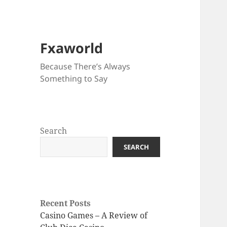
Fxaworld
Because There’s Always
Something to Say
Search
SEARCH
Recent Posts
Casino Games – A Review of