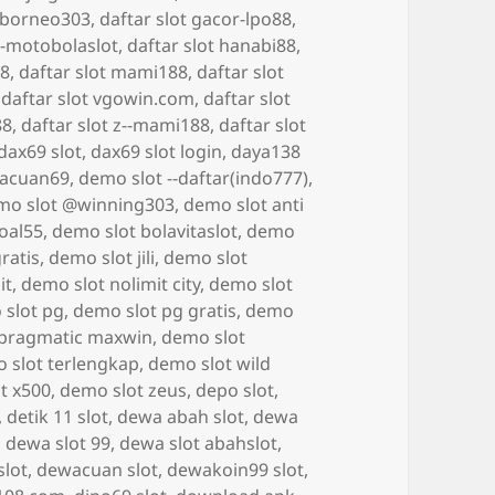
r-borneo303
,
daftar slot gacor-lpo88
,
r-motobolaslot
,
daftar slot hanabi88
,
88
,
daftar slot mami188
,
daftar slot
,
daftar slot vgowin.com
,
daftar slot
88
,
daftar slot z--mami188
,
daftar slot
dax69 slot
,
dax69 slot login
,
daya138
jacuan69
,
demo slot --daftar(indo777)
,
mo slot @winning303
,
demo slot anti
goal55
,
demo slot bolavitaslot
,
demo
ratis
,
demo slot jili
,
demo slot
it
,
demo slot nolimit city
,
demo slot
 slot pg
,
demo slot pg gratis
,
demo
 pragmatic maxwin
,
demo slot
 slot terlengkap
,
demo slot wild
t x500
,
demo slot zeus
,
depo slot
,
,
detik 11 slot
,
dewa abah slot
,
dewa
,
dewa slot 99
,
dewa slot abahslot
,
slot
,
dewacuan slot
,
dewakoin99 slot
,