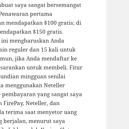
mbuat saya sangat bersemangat
. Penawaran pertama
 mendapatkan $100 gratis; di
endapatkan $150 gratis.
s ini mengharuskan Anda
in reguler dan 15 kali untuk
amun, jika Anda mendaftar ke
a sarankan untuk membeli. Fitur
h undian mingguan senilai
ka menggunakan Neteller
e pembayaran yang sangat saya
FirePay, Neteller, dan
da terima saat menyetor uang
ng berjalan, menurut saya