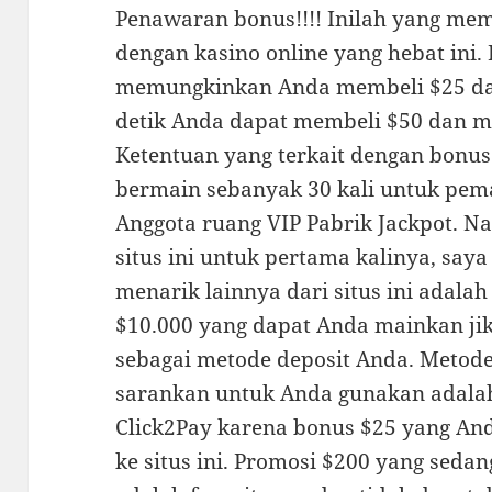
Penawaran bonus!!!! Inilah yang me
dengan kasino online yang hebat ini
memungkinkan Anda membeli $25 dan
detik Anda dapat membeli $50 dan m
Ketentuan yang terkait dengan bonu
bermain sebanyak 30 kali untuk pema
Anggota ruang VIP Pabrik Jackpot. N
situs ini untuk pertama kalinya, say
menarik lainnya dari situs ini adala
$10.000 yang dapat Anda mainkan ji
sebagai metode deposit Anda. Metod
sarankan untuk Anda gunakan adalah 
Click2Pay karena bonus $25 yang An
ke situs ini. Promosi $200 yang seda