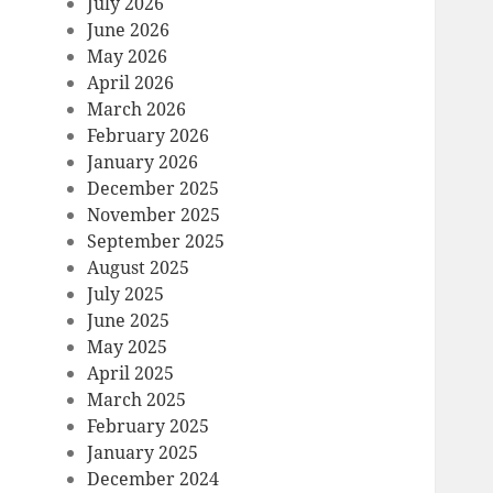
July 2026
June 2026
May 2026
April 2026
March 2026
February 2026
January 2026
December 2025
November 2025
September 2025
August 2025
July 2025
June 2025
May 2025
April 2025
March 2025
February 2025
January 2025
December 2024