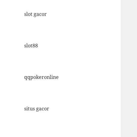
slot gacor
slot88
qqpokeronline
situs gacor