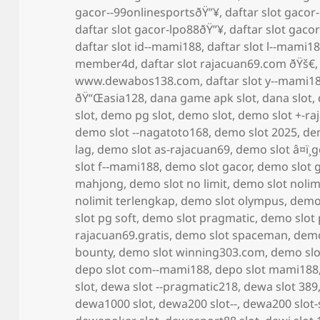
gacor--99onlinesportsðŸ”¥
,
daftar slot gaco
daftar slot gacor-lpo88ðŸ”¥
,
daftar slot gaco
daftar slot id--mami188
,
daftar slot l--mami1
member4d
,
daftar slot rajacuan69.com ðŸš€
www.dewabos138.com
,
daftar slot y--mami1
ðŸ“Œasia128
,
dana game apk slot
,
dana slot
,
slot
,
demo pg slot
,
demo slot
,
demo slot +-ra
demo slot --nagatoto168
,
demo slot 2025
,
de
lag
,
demo slot as-rajacuan69
,
demo slot â¤ï¸
slot f--mami188
,
demo slot gacor
,
demo slot g
mahjong
,
demo slot no limit
,
demo slot nolim
nolimit terlengkap
,
demo slot olympus
,
demo
slot pg soft
,
demo slot pragmatic
,
demo slot
rajacuan69.gratis
,
demo slot spaceman
,
demo
bounty
,
demo slot winning303.com
,
demo slo
depo slot com--mami188
,
depo slot mami188
slot
,
dewa slot --pragmatic218
,
dewa slot 389
dewa1000 slot
,
dewa200 slot--
,
dewa200 slot-