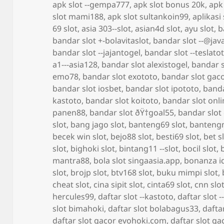
apk slot --gempa777
,
apk slot bonus 20k
,
apk 
slot mami188
,
apk slot sultankoin99
,
aplikasi 
69 slot
,
asia 303--slot
,
asian4d slot
,
ayu slot
,
b
bandar slot +-bolavitaslot
,
bandar slot --@jav
bandar slot --jajantogel
,
bandar slot --teslato
a1---asia128
,
bandar slot alexistogel
,
bandar 
emo78
,
bandar slot exototo
,
bandar slot gac
bandar slot iosbet
,
bandar slot ipototo
,
banda
kastoto
,
bandar slot koitoto
,
bandar slot onli
panen88
,
bandar slot ðŸ†goal55
,
bandar slot
slot
,
bang jago slot
,
banteng69 slot
,
banteng
becek win slot
,
bejo88 slot
,
besti69 slot
,
bet s
slot
,
bighoki slot
,
bintang11 --slot
,
bocil slot
,
mantra88
,
bola slot singaasia.app
,
bonanza i
slot
,
brojp slot
,
btv168 slot
,
buku mimpi slot
,
cheat slot
,
cina sipit slot
,
cinta69 slot
,
cnn slo
hercules99
,
daftar slot --kastoto
,
daftar slot -
slot bimahoki
,
daftar slot bolabagus33
,
dafta
daftar slot gacor evohoki.com
,
daftar slot g