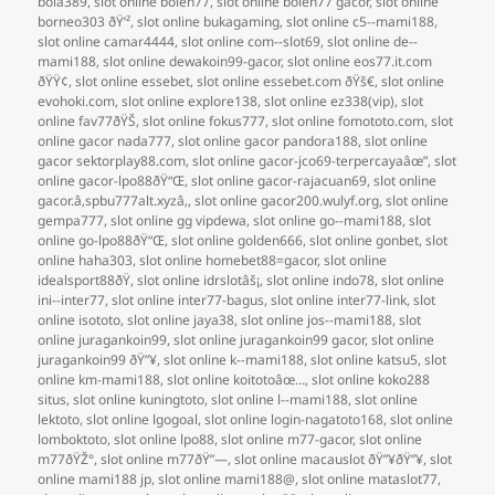
bola389
,
slot online boleh77
,
slot online boleh77 gacor
,
slot online
borneo303 ðŸ’²
,
slot online bukagaming
,
slot online c5--mami188
,
slot online camar4444
,
slot online com--slot69
,
slot online de--
mami188
,
slot online dewakoin99-gacor
,
slot online eos77.it.com
ðŸŸ¢
,
slot online essebet
,
slot online essebet.com ðŸš€
,
slot online
evohoki.com
,
slot online explore138
,
slot online ez338(vip)
,
slot
online fav77ðŸŠ
,
slot online fokus777
,
slot online fomototo.com
,
slot
online gacor nada777
,
slot online gacor pandora188
,
slot online
gacor sektorplay88.com
,
slot online gacor-jco69-terpercayaâœ”
,
slot
online gacor-lpo88ðŸ“Œ
,
slot online gacor-rajacuan69
,
slot online
gacor.â‚spbu777alt.xyzâ‚
,
slot online gacor200.wulyf.org
,
slot online
gempa777
,
slot online gg vipdewa
,
slot online go--mami188
,
slot
online go-lpo88ðŸ“Œ
,
slot online golden666
,
slot online gonbet
,
slot
online haha303
,
slot online homebet88=gacor
,
slot online
idealsport88ðŸ
,
slot online idrslotâš¡
,
slot online indo78
,
slot online
ini--inter77
,
slot online inter77-bagus
,
slot online inter77-link
,
slot
online isototo
,
slot online jaya38
,
slot online jos--mami188
,
slot
online juragankoin99
,
slot online juragankoin99 gacor
,
slot online
juragankoin99 ðŸ”¥
,
slot online k--mami188
,
slot online katsu5
,
slot
online km-mami188
,
slot online koitotoâœ…
,
slot online koko288
situs
,
slot online kuningtoto
,
slot online l--mami188
,
slot online
lektoto
,
slot online lgogoal
,
slot online login-nagatoto168
,
slot online
lomboktoto
,
slot online lpo88
,
slot online m77-gacor
,
slot online
m77ðŸŽ°
,
slot online m77ðŸ”—
,
slot online macauslot ðŸ”¥ðŸ”¥
,
slot
online mami188 jp
,
slot online mami188@
,
slot online mataslot77
,