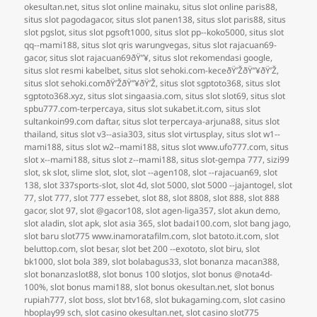
okesultan.net
,
situs slot online mainaku
,
situs slot online paris88
,
situs slot pagodagacor
,
situs slot panen138
,
situs slot paris88
,
situs
slot pgslot
,
situs slot pgsoft1000
,
situs slot pp--koko5000
,
situs slot
qq--mami188
,
situs slot qris warungvegas
,
situs slot rajacuan69-
gacor
,
situs slot rajacuan69ðŸ”¥
,
situs slot rekomendasi google
,
situs slot resmi kabelbet
,
situs slot sehoki.com-keceðŸ’ŽðŸ”¥ðŸ’Ž
,
situs slot sehoki.comðŸ’ŽðŸ”¥ðŸ’Ž
,
situs slot sgptoto368
,
situs slot
sgptoto368.xyz
,
situs slot singaasia.com
,
situs slot slot69
,
situs slot
spbu777.com-terpercaya
,
situs slot sukabet.it.com
,
situs slot
sultankoin99.com daftar
,
situs slot terpercaya-arjuna88
,
situs slot
thailand
,
situs slot v3--asia303
,
situs slot virtusplay
,
situs slot w1--
mami188
,
situs slot w2--mami188
,
situs slot www.ufo777.com
,
situs
slot x--mami188
,
situs slot z--mami188
,
situs slot-gempa 777
,
sizi99
slot
,
sk slot
,
slime slot
,
slot
,
slot --agen108
,
slot --rajacuan69
,
slot
138
,
slot 337sports-slot
,
slot 4d
,
slot 5000
,
slot 5000 --jajantogel
,
slot
77
,
slot 777
,
slot 777 essebet
,
slot 88
,
slot 8808
,
slot 888
,
slot 888
gacor
,
slot 97
,
slot @gacor108
,
slot agen-liga357
,
slot akun demo
,
slot aladin
,
slot apk
,
slot asia 365
,
slot badai100.com
,
slot bang jago
,
slot baru slot775 www.inamoratafilm.com
,
slot batoto.it.com
,
slot
beluttop.com
,
slot besar
,
slot bet 200 --exototo
,
slot biru
,
slot
bk1000
,
slot bola 389
,
slot bolabagus33
,
slot bonanza macan388
,
slot bonanzaslot88
,
slot bonus 100 slotjos
,
slot bonus @nota4d-
100%
,
slot bonus mami188
,
slot bonus okesultan.net
,
slot bonus
rupiah777
,
slot boss
,
slot btv168
,
slot bukagaming.com
,
slot casino
hboplay99 sch
,
slot casino okesultan.net
,
slot casino slot775