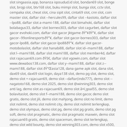
slot singaasia.app
,
bonanza iqosudud.id slot
,
bondan69 slot
,
bonge
slot
,
brojp slot
,
btv168 slot
,
buku mimpi slot
,
bunga slot
,
cctv slot
,
cempaka slot
,
cheat slot
,
cina sipit slot
,
cinta69 slot
,
cnn slot
,
coin
master slot
,
daftar slot --hercules99
,
daftar slot --kastoto
,
daftar slot
--lpo88
,
daftar slot a-mami-188
,
daftar slot bimahoki
,
daftar slot
bolabagus33
,
daftar slot borneo303
,
daftar slot cagurbet
,
daftar slot
gacor evohoki.com
,
daftar slot gacor jktgame ðŸ”¥ðŸ”¥
,
daftar slot
gacor--99onlinesportsðŸ”¥
,
daftar slot gacor-borneo303
,
daftar slot
gacor-lpo88
,
daftar slot gacor-lpo88ðŸ”¥
,
daftar slot gacor-
motobolaslot
,
daftar slot hanabi88
,
daftar slot id--mami188
,
daftar
slot l--mami188
,
daftar slot mami188
,
daftar slot member4d
,
daftar
slot rajacuan69.com ðŸš€
,
daftar slot vgowin.com
,
daftar slot
www.dewabos138.com
,
daftar slot y--mami188
,
daftar slot z--
mami188
,
daftar slot ðŸ“Œasia128
,
dana game apk slot
,
dana slot
,
dax69 slot
,
dax69 slot login
,
daya138 slot
,
demo pg slot
,
demo slot
,
demo slot +-rajacuan69
,
demo slot --daftar(indo777)
,
demo slot --
nagatoto168
,
demo slot 2025
,
demo slot @winning303
,
demo slot
anti lag
,
demo slot as-rajacuan69
,
demo slot â¤ï¸goal55
,
demo slot
bolavitaslot
,
demo slot f--mami188
,
demo slot gacor
,
demo slot
gratis
,
demo slot jili
,
demo slot mahjong
,
demo slot no limit
,
demo
slot nolimit
,
demo slot nolimit city
,
demo slot nolimit terlengkap
,
demo slot olympus
,
demo slot pg
,
demo slot pg gratis
,
demo slot pg
soft
,
demo slot pragmatic
,
demo slot pragmatic maxwin
,
demo slot
rajacuan69.gratis
,
demo slot spaceman
,
demo slot terlengkap
,
demo slot wild bounty
,
demo slot winning303.com
,
demo slot x500
,