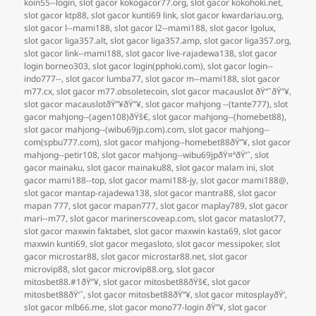
koin55--login
,
slot gacor kokogacor77.org
,
slot gacor kokohoki.net
,
slot gacor ktp88
,
slot gacor kunti69 link
,
slot gacor kwardariau.org
,
slot gacor l--mami188
,
slot gacor l2--mami188
,
slot gacor lgolux
,
slot gacor liga357.alt
,
slot gacor liga357.amp
,
slot gacor liga357.org
,
slot gacor link--mami188
,
slot gacor live-rajadewa138
,
slot gacor
login borneo303
,
slot gacor login(pphoki.com)
,
slot gacor login--
indo777--
,
slot gacor lumba77
,
slot gacor m--mami188
,
slot gacor
m77.cx
,
slot gacor m77.obsoletecoin
,
slot gacor macauslot ðŸ“ˆðŸ”¥
,
slot gacor macauslotðŸ”¥ðŸ”¥
,
slot gacor mahjong --(tante777)
,
slot
gacor mahjong--(agen108)ðŸš€
,
slot gacor mahjong--(homebet88)
,
slot gacor mahjong--(wibu69jp.com).com
,
slot gacor mahjong--
com(spbu777.com)
,
slot gacor mahjong--homebet88ðŸ”¥
,
slot gacor
mahjong--petir108
,
slot gacor mahjong--wibu69jpðŸ¤ªðŸ‘ˆ
,
slot
gacor mainaku
,
slot gacor mainaku88
,
slot gacor malam ini
,
slot
gacor mami188--top
,
slot gacor mami188-jy
,
slot gacor mami188@
,
slot gacor mantap-rajadewa138
,
slot gacor mantra88
,
slot gacor
mapan 777
,
slot gacor mapan777
,
slot gacor maplay789
,
slot gacor
mari--m77
,
slot gacor marinerscoveap.com
,
slot gacor mataslot77
,
slot gacor maxwin faktabet
,
slot gacor maxwin kasta69
,
slot gacor
maxwin kunti69
,
slot gacor megasloto
,
slot gacor messipoker
,
slot
gacor microstar88
,
slot gacor microstar88.net
,
slot gacor
microvip88
,
slot gacor microvip88.org
,
slot gacor
mitosbet88.#1ðŸ”¥
,
slot gacor mitosbet88ðŸš€
,
slot gacor
mitosbet88ðŸ‘ˆ
,
slot gacor mitosbet88ðŸ”¥
,
slot gacor mitosplayðŸ‘
,
slot gacor mlb66.me
,
slot gacor mono77-login ðŸ”¥
,
slot gacor