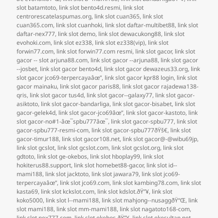
slot batamtoto
,
link slot bento4d.resmi
,
link slot
centrorescatelaspumas.org
,
link slot cuan365
,
link slot
cuan365.com
,
link slot cuanhoki
,
link slot daftar-multibet88
,
link slot
daftar-nex777
,
link slot demo
,
link slot dewacukong88
,
link slot
evohoki.com
,
link slot ez338
,
link slot ez338(vip)
,
link slot
forwin77.com
,
link slot forwin77.com resmi
,
link slot gacor
,
link slot
gacor -- slot arjuna88.com
,
link slot gacor --arjuna88
,
link slot gacor
--josbet
,
link slot gacor bento4d
,
link slot gacor dewazeus33.org
,
link
slot gacor jco69-terpercayaâœ”
,
link slot gacor kpr88 login
,
link slot
gacor mainaku
,
link slot gacor paris88
,
link slot gacor rajadewa138-
qris
,
link slot gacor tus4d
,
link slot gacor--galaxy77
,
link slot gacor-
asiktoto
,
link slot gacor-bandarliga
,
link slot gacor-bisabet
,
link slot
gacor-gelek4d
,
link slot gacor-jco69âœ”
,
link slot gacor-kastoto
,
link
slot gacor-no#1-âœ¯spbu777âœ¯
,
link slot gacor-spbu777
,
link slot
gacor-spbu777-resmi-com
,
link slot gacor-spbu777ðŸš€
,
link slot
gacor-timur188
,
link slot gacor108.net
,
link slot gacor@-@wibu69jp
,
link slot gcslot
,
link slot gcslot.com
,
link slot gcslot.org
,
link slot
gdtoto
,
link slot ge-okebos
,
link slot hboplay99
,
link slot
hokiterus88.support
,
link slot homebet88-gacor
,
link slot id--
mami188
,
link slot jacktoto
,
link slot jawara79
,
link slot jco69-
terpercayaâœ”
,
link slot jco69.com
,
link slot kambing78.com
,
link slot
kasta69
,
link slot kckslot.com
,
link slot kdslot.ðŸ”¥
,
link slot
koko5000
,
link slot l--mami188
,
link slot mahjong--nusaggðŸ“Œ
,
link
slot mami188
,
link slot mm-mami188
,
link slot nagatoto168-com
,
link slot nex777.com
,
link slot okebos ðŸ”¥
,
link slot okesultan.net
,