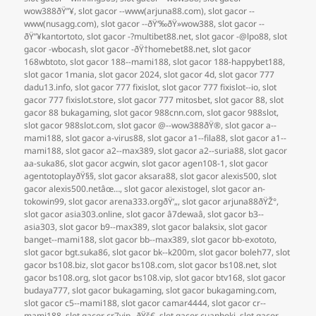
wow388ðŸ”¥
,
slot gacor --www(arjuna88.com)
,
slot gacor --
www(nusagg.com)
,
slot gacor --ðŸ‘‰ðŸ»wow388
,
slot gacor --
ðŸ”¥kantortoto
,
slot gacor -?multibet88.net
,
slot gacor -@lpo88
,
slot
gacor -wbocash
,
slot gacor -ðŸ†homebet88.net
,
slot gacor
168wbtoto
,
slot gacor 188--mami188
,
slot gacor 188-happybet188
,
slot gacor 1mania
,
slot gacor 2024
,
slot gacor 4d
,
slot gacor 777
dadu13.info
,
slot gacor 777 fixislot
,
slot gacor 777 fixislot--io
,
slot
gacor 777 fixislot.store
,
slot gacor 777 mitosbet
,
slot gacor 88
,
slot
gacor 88 bukagaming
,
slot gacor 988cnn.com
,
slot gacor 988slot
,
slot gacor 988slot.com
,
slot gacor @--wow388ðŸ®
,
slot gacor a--
mami188
,
slot gacor a-virus88
,
slot gacor a1--fila88
,
slot gacor a1--
mami188
,
slot gacor a2--max389
,
slot gacor a2--suria88
,
slot gacor
aa-suka86
,
slot gacor acgwin
,
slot gacor agen108-1
,
slot gacor
agentotoplayðŸ§§
,
slot gacor aksara88
,
slot gacor alexis500
,
slot
gacor alexis500.netâœ…
,
slot gacor alexistogel
,
slot gacor an-
tokowin99
,
slot gacor arena333.orgðŸ‘„
,
slot gacor arjuna88ðŸŽ°
,
slot gacor asia303.online
,
slot gacor â­7dewaâ­
,
slot gacor b3--
asia303
,
slot gacor b9--max389
,
slot gacor balaksix
,
slot gacor
banget--mami188
,
slot gacor bb--max389
,
slot gacor bb-exototo
,
slot gacor bgt.suka86
,
slot gacor bk--k200m
,
slot gacor boleh77
,
slot
gacor bs108.biz
,
slot gacor bs108.com
,
slot gacor bs108.net
,
slot
gacor bs108.org
,
slot gacor bs108.vip
,
slot gacor btv168
,
slot gacor
budaya777
,
slot gacor bukagaming
,
slot gacor bukagaming.com
,
slot gacor c5--mami188
,
slot gacor camar4444
,
slot gacor cr--
mami188
,
slot gacor cr7vip--ðŸš€
,
slot gacor cuanhoki
,
slot gacor