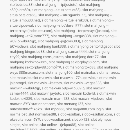
rtp(betslots88)
,
slot mahjong --rtp(jostoto)
,
slot mahjong --
s89(sloto89)
,
slot mahjong --situs(betslot88)
,
slot mahjong --
situs(betslots88)
,
slot mahjong --situs(jambu33)
,
slot mahjong --
situs(jambu33.net)
,
slot mahjong --situs(jeruk33)
,
slot mahjong --
situs(vipdewa)
,
slot mahjong --slot(duren777)
,
slot mahjong --
terpercaya(indoslots.com)
,
slot mahjong --terpercaya(jostoto)
,
slot
mahjong --tn7(tante777)
,
slot mahjong --vegas338
,
slot mahjong --
w69jp(wibu69jp)
,
slot mahjong -pg(coin303)
,
slot mahjong
â€”vipdewa
,
slot mahjong bank338
,
slot mahjong bento4d.gacor
,
slot
mahjong bingoslot 88
,
slot mahjong camar4444
,
slot mahjong
city99
,
slot mahjong coms.jostoto
,
slot mahjong dora77
,
slot
mahjong kodokhoki889
,
slot mahjong sektorplay88.com
,
slot
mahjong sektorplay88.comðŸ”¥
,
slot mahjong toko88
,
slot mahjong
ways 388macan.com
,
slot mahjong100
,
slot mainaku
,
slot mainzeus
,
slot mataslot
,
slot maxwin
,
slot maxwin --77superslot
,
slot maxwin --
jajantogel
,
slot maxwin --kastoto
,
slot maxwin --vegas338
,
slot
maxwin --wibu69jp
,
slot maxwin 69jp-wibu69jp
,
slot maxwin
camar4444
,
slot maxwin jaytoto
,
slot maxwin kode4d
,
slot maxwin
kodokhoki889
,
slot maxwin mami188
,
slot maxwin vipdewa
,
slot
maxwin ðŸ”¥ stationbet.com
,
slot menang123
,
slot
mitosbet88ðŸ”¥ðŸ”¥
,
slot mpo888
,
slot naga888.com login
,
slot
normalbet
,
slot normalbet88
,
slot okesultan
,
slot okesultan.com
,
slot
okesultan.comðŸ’¥
,
slot okesultan.net
,
slot olx128
,
slot olympus
slotjos
,
slot online
,
slot online --(jekpot88)
,
slot online --
(multibet88)ðŸ¥‡
,
slot online --(oxliga)
,
slot online --77superslot
,
slot