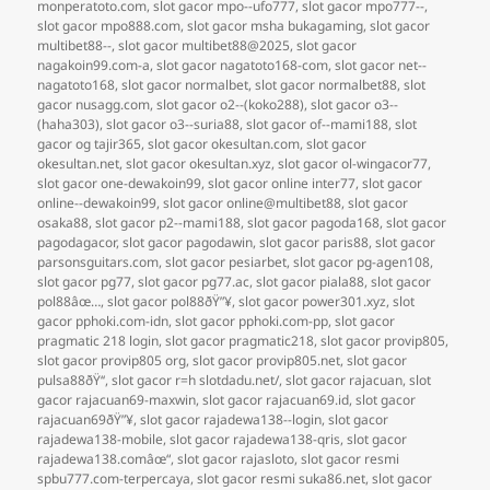
monperatoto.com
,
slot gacor mpo--ufo777
,
slot gacor mpo777--
,
slot gacor mpo888.com
,
slot gacor msha bukagaming
,
slot gacor
multibet88--
,
slot gacor multibet88@2025
,
slot gacor
nagakoin99.com-a
,
slot gacor nagatoto168-com
,
slot gacor net--
nagatoto168
,
slot gacor normalbet
,
slot gacor normalbet88
,
slot
gacor nusagg.com
,
slot gacor o2--(koko288)
,
slot gacor o3--
(haha303)
,
slot gacor o3--suria88
,
slot gacor of--mami188
,
slot
gacor og tajir365
,
slot gacor okesultan.com
,
slot gacor
okesultan.net
,
slot gacor okesultan.xyz
,
slot gacor ol-wingacor77
,
slot gacor one-dewakoin99
,
slot gacor online inter77
,
slot gacor
online--dewakoin99
,
slot gacor online@multibet88
,
slot gacor
osaka88
,
slot gacor p2--mami188
,
slot gacor pagoda168
,
slot gacor
pagodagacor
,
slot gacor pagodawin
,
slot gacor paris88
,
slot gacor
parsonsguitars.com
,
slot gacor pesiarbet
,
slot gacor pg-agen108
,
slot gacor pg77
,
slot gacor pg77.ac
,
slot gacor piala88
,
slot gacor
pol88âœ…
,
slot gacor pol88ðŸ”¥
,
slot gacor power301.xyz
,
slot
gacor pphoki.com-idn
,
slot gacor pphoki.com-pp
,
slot gacor
pragmatic 218 login
,
slot gacor pragmatic218
,
slot gacor provip805
,
slot gacor provip805 org
,
slot gacor provip805.net
,
slot gacor
pulsa88ðŸ‘‘
,
slot gacor r=h slotdadu.net/
,
slot gacor rajacuan
,
slot
gacor rajacuan69-maxwin
,
slot gacor rajacuan69.id
,
slot gacor
rajacuan69ðŸ”¥
,
slot gacor rajadewa138--login
,
slot gacor
rajadewa138-mobile
,
slot gacor rajadewa138-qris
,
slot gacor
rajadewa138.comâœ“
,
slot gacor rajasloto
,
slot gacor resmi
spbu777.com-terpercaya
,
slot gacor resmi suka86.net
,
slot gacor