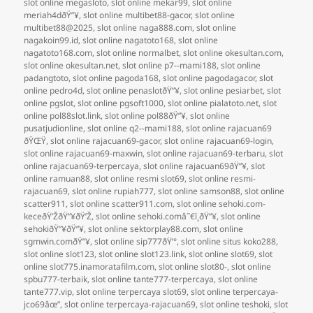
slot online megasloto
,
slot online mekar99
,
slot online
meriah4dðŸ”¥
,
slot online multibet88-gacor
,
slot online
multibet88@2025
,
slot online naga888.com
,
slot online
nagakoin99.id
,
slot online nagatoto168
,
slot online
nagatoto168.com
,
slot online normalbet
,
slot online okesultan.com
,
slot online okesultan.net
,
slot online p7--mami188
,
slot online
padangtoto
,
slot online pagoda168
,
slot online pagodagacor
,
slot
online pedro4d
,
slot online penaslotðŸ”¥
,
slot online pesiarbet
,
slot
online pgslot
,
slot online pgsoft1000
,
slot online pialatoto.net
,
slot
online pol88slot.link
,
slot online pol88ðŸ”¥
,
slot online
pusatjudionline
,
slot online q2--mami188
,
slot online rajacuan69
ðŸŒŸ
,
slot online rajacuan69-gacor
,
slot online rajacuan69-login
,
slot online rajacuan69-maxwin
,
slot online rajacuan69-terbaru
,
slot
online rajacuan69-terpercaya
,
slot online rajacuan69ðŸ”¥
,
slot
online ramuan88
,
slot online resmi slot69
,
slot online resmi-
rajacuan69
,
slot online rupiah777
,
slot online samson88
,
slot online
scatter911
,
slot online scatter911.com
,
slot online sehoki.com-
keceðŸ’ŽðŸ”¥ðŸ’Ž
,
slot online sehoki.comâ˜€ï¸ðŸ”¥
,
slot online
sehokiðŸ”¥ðŸ”¥
,
slot online sektorplay88.com
,
slot online
sgmwin.comðŸ”¥
,
slot online sip777ðŸ’°
,
slot online situs koko288
,
slot online slot123
,
slot online slot123.link
,
slot online slot69
,
slot
online slot775.inamoratafilm.com
,
slot online slot80-
,
slot online
spbu777-terbaik
,
slot online tante777-terpercaya
,
slot online
tante777.vip
,
slot online terpercaya slot69
,
slot online terpercaya-
jco69âœ”
,
slot online terpercaya-rajacuan69
,
slot online teshoki
,
slot