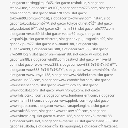
slot gacor tertinggi tajir365
,
slot gacor teshoki.id
,
slot gacor
teshoki.me
,
slot gacor tiket100
,
slot gacor titan775.com
,
slot gacor
titan777.com
,
slot gacor titan778.com
,
slot gacor
tokowin99.com(promosi)
,
slot gacor tokowin99.com)instan
,
slot
gacor tokyoslot.comðŸ”¥
,
slot gacor tokyoslot.net ðŸŽ°
,
slot gacor
tokyoslot.net ðŸ’°
,
slot gacor u2--mami188
,
slot gacor ufo777.com
,
slot gacor vespa69-id
,
slot gacor vespa69-play
,
slot gacor
vespa69.jp
,
slot gacor viartoto
,
slot gacor vip--juragankoin99
,
slot
gacor vip--m77
,
slot gacor vip--mami188
,
slot gacor vip-
sultankoin99
,
slot gacor virus88
,
slot gacor viva368
,
slot gacor
vivo500 login
,
slot gacor w2--mami188
,
slot gacor wikislot
,
slot
gacor win88
,
slot gacor win88.com pastiwd
,
slot gacor winlive4d
com
,
slot gacor wow --wow388
,
slot gacor wow388 ðŸ‡® ðŸ‡© ðŸ”´
,
slot gacor wow388-ðŸ‡®ðŸ‡©ðŸ”´
,
slot gacor www(tokowin99).info
,
slot gacor www--royal138
,
slot gacor www.988bni.com
,
slot gacor
www.arjuna88.com
,
slot gacor www.canobiefan.com
,
slot gacor
www.essebet.com
,
slot gacor www.fiti.gov.co
,
slot gacor
www.gboslot.com
,
slot gacor www.hfbnyc.com
,
slot gacor
www.kdslotaktif.com
,
slot gacor www.londonorient.com
,
slot gacor
www.mami188.com
,
slot gacor www.pphoki.com--pg
,
slot gacor
www.rajaos.com
,
slot gacor www.saranapelangi.net
,
slot gacor
www.suka86.com
,
slot gacor www.tokowin99.com
,
slot gacor
www.yhteys.org
,
slot gacor x--mami188
,
slot gacor x3--mami188
,
slot gacor yokaislot
,
slot gacor z--mami188
,
slot gacor z-bos303
,
slot
gacor zeusbola
,
slot gacor ðŸ§¨kampungbet
,
slot gacor ðŸ‘ faktabet
,