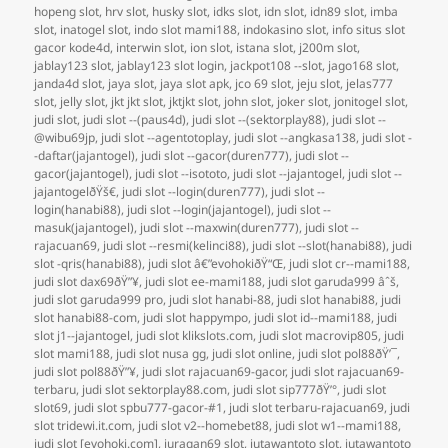
hopeng slot
,
hrv slot
,
husky slot
,
idks slot
,
idn slot
,
idn89 slot
,
imba
slot
,
inatogel slot
,
indo slot mami188
,
indokasino slot
,
info situs slot
gacor kode4d
,
interwin slot
,
ion slot
,
istana slot
,
j200m slot
,
jablay123 slot
,
jablay123 slot login
,
jackpot108 --slot
,
jago168 slot
,
janda4d slot
,
jaya slot
,
jaya slot apk
,
jco 69 slot
,
jeju slot
,
jelas777
slot
,
jelly slot
,
jkt jkt slot
,
jktjkt slot
,
john slot
,
joker slot
,
jonitogel slot
,
judi slot
,
judi slot --(paus4d)
,
judi slot --(sektorplay88)
,
judi slot --
@wibu69jp
,
judi slot --agentotoplay
,
judi slot --angkasa138
,
judi slot -
-daftar(jajantogel)
,
judi slot --gacor(duren777)
,
judi slot --
gacor(jajantogel)
,
judi slot --isototo
,
judi slot --jajantogel
,
judi slot --
jajantogelðŸš€
,
judi slot --login(duren777)
,
judi slot --
login(hanabi88)
,
judi slot --login(jajantogel)
,
judi slot --
masuk(jajantogel)
,
judi slot --maxwin(duren777)
,
judi slot --
rajacuan69
,
judi slot --resmi(kelinci88)
,
judi slot --slot(hanabi88)
,
judi
slot -qris(hanabi88)
,
judi slot â€”evohokiðŸ“Œ
,
judi slot cr--mami188
,
judi slot dax69ðŸ”¥
,
judi slot ee-mami188
,
judi slot garuda999 âˆš
,
judi slot garuda999 pro
,
judi slot hanabi-88
,
judi slot hanabi88
,
judi
slot hanabi88-com
,
judi slot happympo
,
judi slot id--mami188
,
judi
slot j1--jajantogel
,
judi slot klikslots.com
,
judi slot macrovip805
,
judi
slot mami188
,
judi slot nusa gg
,
judi slot online
,
judi slot pol88ðŸ’¯
,
judi slot pol88ðŸ”¥
,
judi slot rajacuan69-gacor
,
judi slot rajacuan69-
terbaru
,
judi slot sektorplay88.com
,
judi slot sip777ðŸ’°
,
judi slot
slot69
,
judi slot spbu777-gacor-#1
,
judi slot terbaru-rajacuan69
,
judi
slot tridewi.it.com
,
judi slot v2--homebet88
,
judi slot w1--mami188
,
judi slot [evohoki.com]
,
juragan69 slot
,
jutawantoto slot
,
jutawantoto