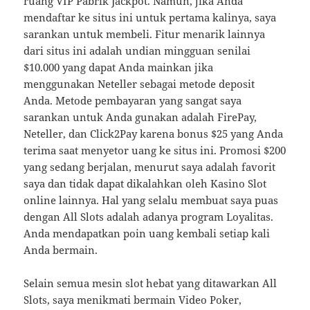
ruang VIP Pabrik Jackpot. Namun, jika Anda
mendaftar ke situs ini untuk pertama kalinya, saya
sarankan untuk membeli. Fitur menarik lainnya
dari situs ini adalah undian mingguan senilai
$10.000 yang dapat Anda mainkan jika
menggunakan Neteller sebagai metode deposit
Anda. Metode pembayaran yang sangat saya
sarankan untuk Anda gunakan adalah FirePay,
Neteller, dan Click2Pay karena bonus $25 yang Anda
terima saat menyetor uang ke situs ini. Promosi $200
yang sedang berjalan, menurut saya adalah favorit
saya dan tidak dapat dikalahkan oleh Kasino Slot
online lainnya. Hal yang selalu membuat saya puas
dengan All Slots adalah adanya program Loyalitas.
Anda mendapatkan poin uang kembali setiap kali
Anda bermain.
Selain semua mesin slot hebat yang ditawarkan All
Slots, saya menikmati bermain Video Poker,