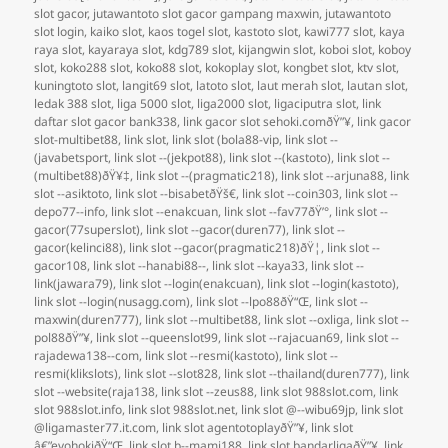
slot gacor
,
jutawantoto slot gacor gampang maxwin
,
jutawantoto
slot login
,
kaiko slot
,
kaos togel slot
,
kastoto slot
,
kawi777 slot
,
kaya
raya slot
,
kayaraya slot
,
kdg789 slot
,
kijangwin slot
,
koboi slot
,
koboy
slot
,
koko288 slot
,
koko88 slot
,
kokoplay slot
,
kongbet slot
,
ktv slot
,
kuningtoto slot
,
langit69 slot
,
latoto slot
,
laut merah slot
,
lautan slot
,
ledak 388 slot
,
liga 5000 slot
,
liga2000 slot
,
ligaciputra slot
,
link
daftar slot gacor bank338
,
link gacor slot sehoki.comðŸ”¥
,
link gacor
slot-multibet88
,
link slot
,
link slot (bola88-vip
,
link slot --
(javabetsport
,
link slot --(jekpot88)
,
link slot --(kastoto)
,
link slot --
(multibet88)ðŸ¥‡
,
link slot --(pragmatic218)
,
link slot --arjuna88
,
link
slot --asiktoto
,
link slot --bisabetðŸš€
,
link slot --coin303
,
link slot --
depo77--info
,
link slot --enakcuan
,
link slot --fav77ðŸ’°
,
link slot --
gacor(77superslot)
,
link slot --gacor(duren77)
,
link slot --
gacor(kelinci88)
,
link slot --gacor(pragmatic218)ðŸ¦
,
link slot --
gacor108
,
link slot --hanabi88--
,
link slot --kaya33
,
link slot --
link(jawara79)
,
link slot --login(enakcuan)
,
link slot --login(kastoto)
,
link slot --login(nusagg.com)
,
link slot --lpo88ðŸ“Œ
,
link slot --
maxwin(duren777)
,
link slot --multibet88
,
link slot --oxliga
,
link slot --
pol88ðŸ”¥
,
link slot --queenslot99
,
link slot --rajacuan69
,
link slot --
rajadewa138--com
,
link slot --resmi(kastoto)
,
link slot --
resmi(klikslots)
,
link slot --slot828
,
link slot --thailand(duren777)
,
link
slot --website(raja138
,
link slot --zeus88
,
link slot 988slot.com
,
link
slot 988slot.info
,
link slot 988slot.net
,
link slot @--wibu69jp
,
link slot
@ligamaster77.it.com
,
link slot agentotoplayðŸ”¥
,
link slot
â€”evohokiðŸ“Œ
,
link slot b--mami188
,
link slot bandarligaðŸ”¥
,
link