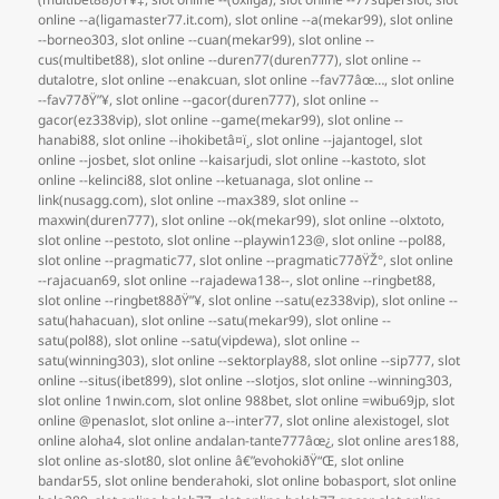
online --a(ligamaster77.it.com)
,
slot online --a(mekar99)
,
slot online
--borneo303
,
slot online --cuan(mekar99)
,
slot online --
cus(multibet88)
,
slot online --duren77(duren777)
,
slot online --
dutalotre
,
slot online --enakcuan
,
slot online --fav77âœ…
,
slot online
--fav77ðŸ”¥
,
slot online --gacor(duren777)
,
slot online --
gacor(ez338vip)
,
slot online --game(mekar99)
,
slot online --
hanabi88
,
slot online --ihokibetâ¤ï¸
,
slot online --jajantogel
,
slot
online --josbet
,
slot online --kaisarjudi
,
slot online --kastoto
,
slot
online --kelinci88
,
slot online --ketuanaga
,
slot online --
link(nusagg.com)
,
slot online --max389
,
slot online --
maxwin(duren777)
,
slot online --ok(mekar99)
,
slot online --olxtoto
,
slot online --pestoto
,
slot online --playwin123@
,
slot online --pol88
,
slot online --pragmatic77
,
slot online --pragmatic77ðŸŽ°
,
slot online
--rajacuan69
,
slot online --rajadewa138--
,
slot online --ringbet88
,
slot online --ringbet88ðŸ”¥
,
slot online --satu(ez338vip)
,
slot online --
satu(hahacuan)
,
slot online --satu(mekar99)
,
slot online --
satu(pol88)
,
slot online --satu(vipdewa)
,
slot online --
satu(winning303)
,
slot online --sektorplay88
,
slot online --sip777
,
slot
online --situs(ibet899)
,
slot online --slotjos
,
slot online --winning303
,
slot online 1nwin.com
,
slot online 988bet
,
slot online =wibu69jp
,
slot
online @penaslot
,
slot online a--inter77
,
slot online alexistogel
,
slot
online aloha4
,
slot online andalan-tante777âœ¿
,
slot online ares188
,
slot online as-slot80
,
slot online â€”evohokiðŸ“Œ
,
slot online
bandar55
,
slot online benderahoki
,
slot online bobasport
,
slot online