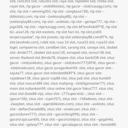
slot
,
rans303 slot
,
ratu303 slot
,
raya slot
,
rejekibet slot
,
rimba slot
,
royal slot
,
rtp gacor --slot(klikslots)
,
rtp gacor --slot(nusagg.com)
,
rtp
slot
,
rtp slot +-winning303
,
rtp slot --(angkasa138)
,
rtp slot --
(klikslots).com
,
rtp slot --(sektorplay88)
,
rtp slot --
(sektorplay88.com)
,
rtp slot --asiktoto
,
rtp slot --gempa777
,
rtp slot --
jago368
,
rtp slot --rtp(nusagg.com)
,
rtp slot â€”evohokiðŸ“Œ
,
rtp slot
b2--asia128
,
rtp slot exototo
,
rtp slot hari ini
,
rtp slot jco69-
terpercayaâœ”
,
rtp slot jostoto
,
rtp slot sektorplay88.comðŸ”¥
,
rtp
slot [evohoki.com]
,
rubik slot
,
rusa 33 slot
,
rusa33 slot
,
rusa33 slot
login
,
sampoerna slot
,
sandibet slot
,
sarang slot
,
savaya slot
,
sbobet
slot -â­indo777
,
sbobet slot asia128
,
senopati slot
,
sensa138 slot
,
server thailand slot @indo78
,
shopee slot
,
situs bank338 slot
,
situs
gacor --slot(asiktoto)
,
situs gacor --slot(duren777)ðŸš€
,
situs gacor -
-slot(enakcuan)
,
situs gacor juragankoin99--slot
,
situs gacor slot--
sejuta77
,
situs gacor slot-mitosbet88ðŸ”¥
,
situs gacor slot-
rajadewa138
,
situs gacor sop88 slot
,
situs judi slot
,
situs kunti69
slot
,
situs macan388 slot
,
situs mahjong --slot(ligamaster77)
,
situs
main slot sultankoin99
,
situs online slot gacor fokus777
,
situs slot
,
situs slot (bola88-vip)
,
situs slot --(77superslot)--
,
situs slot --
(gacor108)
,
situs slot --(spin707)
,
situs slot --168wbtoto
,
situs slot -
-2waybet
,
situs slot --agen(klikslots.com)
,
situs slot --asiktoto
,
situs
slot --daftar(hanabi88)
,
situs slot --enakcuan
,
situs slot --
gacor(duren777)
,
situs slot --gacor(king999)
,
situs slot --
gacor(rajacuan69)
,
situs slot --gacor(slotjos)
,
situs slot --gagah4d
,
situs slot --galaxy77*
,
situs slot --garudagacor
,
situs slot --hanabi88-