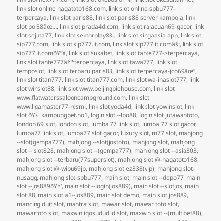
link slot online nagatoto168.com
,
link slot online-spbu777-
terpercaya
,
link slot paris88
,
link slot paris88 server kamboja
,
link
slot pol88âœ…
,
link slot prada4d.com
,
link slot rajacuan69-gacor
,
link
slot sejuta77
,
link slot sektorplay88-
,
link slot singaasia.app
,
link slot
sip777.com
,
link slot sip777.it.com
,
link slot sip777.it.comâš¡
,
link slot
sip777.it.comðŸ”¥
,
link slot sukabet
,
link slot tante777->terpercaya
,
link slot tante777âž™terpercaya
,
link slot tawa777
,
link slot
temposlot
,
link slot terbaru paris88
,
link slot terpercaya-jco69âœ”
,
link slot titan777
,
link slot titan777.com
,
link slot wa-inaslot777
,
link
slot winslot88
,
link slot www.beijingpiehouse.com
,
link slot
www.flatwaterssalooncampground.com
,
link slot
www.ligamaster77-resmi
,
link slot yoda4d
,
link slot yowinslot
,
link
slot ðŸ§¨kampungbet.no1
,
login slot --lpo88
,
login slot jutawantoto
,
london 69 slot
,
london slot
,
lumba 77 link slot
,
lumba 77 slot gacor
,
lumba77 link slot
,
lumba77 slot gacor
,
luxury slot
,
m77 slot
,
mahjong
--slot(gempa777)
,
mahjong --slot(jostoto)
,
mahjong slot
,
mahjong
slot -- slot828
,
mahjong slot --(gempa777)
,
mahjong slot --asia303
,
mahjong slot --terbaru(77superslot)
,
mahjong slot @-nagatoto168
,
mahjong slot @-wibu69jp
,
mahjong slot ez338(vip)
,
mahjong slot-
nusagg
,
mahjong slot-spbu777
,
main slot
,
main slot --depo77
,
main
slot --jos889ðŸ¤‘
,
main slot --login(jos889)
,
main slot --slotjos
,
main
slot 88
,
main slot a1--jos889
,
main slot demo
,
main slot jos889
,
mancing duit slot
,
mantra slot
,
mawar slot
,
mawar toto slot
,
mawartoto slot
,
maxwin iqosudud.id slot
,
maxwin slot --(multibet88)
,