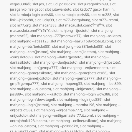
vegas338âš¡
,
slot jos
,
slot judi pol88ðŸ”¥
,
slot juragankoin99
,
slot
juragankoin99 gacor
,
slot jutawantoto
,
slot kado77 gacor hari ini
,
slot kamboja login paris88
,
slot kamboja paris88
,
slot koko288
,
slot
link --jekpot88
,
slot lucky99
,
slot m77--bergabung
,
slot m77--resmi
,
slot m77.org
,
slot macan388
,
slot macauslot.comðŸ“ˆðŸ”¥
,
slot
macauslot.comðŸ”¥ðŸ”¥
,
slot mahjong --(jostoto)
,
slot mahjong --
(mantra55)
,
slot mahjong --777(motowin77)
,
slot mahjong --asiktoto
,
slot mahjong --atlas123
,
slot mahjong --baru(168wbtoto.it.com)
,
slot
mahjong --bts(betslot88)
,
slot mahjong --bts88(betslot88)
,
slot
mahjong --com(jostoto)
,
slot mahjong --com(kastoto)
,
slot mahjong -
-com(sloto89)
,
slot mahjong --daftar(jostoto)
,
slot mahjong --
dan(asiktoto)
,
slot mahjong --dan(jostoto)
,
slot mahjong --di(jostoto)
,
slot mahjong --en(gempa777)
,
slot mahjong --en(kemonbet)
,
slot
mahjong --game(asiktoto)
,
slot mahjong --game(betslots88)
,
slot
mahjong --game(jostoto)
,
slot mahjong --gempa777
,
slot mahjong --
gmp7(gempa777)
,
slot mahjong --hopeng33
,
slot mahjong --ibet899
,
slot mahjong --id(jostoto)
,
slot mahjong --ini(jostoto)
,
slot mahjong --
jos889--
,
slot mahjong --kastoto
,
slot mahjong --login wow388
,
slot
mahjong --login(dewatogel)
,
slot mahjong --login(jos889)
,
slot
mahjong --login(jostoto)
,
slot mahjong --mamba196
,
slot mahjong --
on(betslot88)
,
slot mahjong --on(gempa777)
,
slot mahjong --
on(jostoto)
,
slot mahjong --on(ligamaster77.it.com)
,
slot mahjong --
on(rajahoki123.it.com)
,
slot mahjong --online(asiktoto)
,
slot mahjong
--online(jostoto)
,
slot mahjong --pol88ðŸ’¥
,
slot mahjong --
raja(raja77.com)
,
slot mahjong --rtp(asiktoto)
,
slot mahjong --