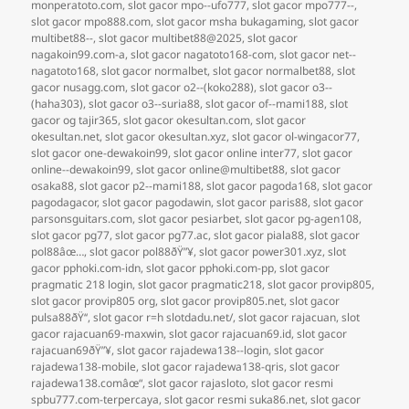
monperatoto.com
,
slot gacor mpo--ufo777
,
slot gacor mpo777--
,
slot gacor mpo888.com
,
slot gacor msha bukagaming
,
slot gacor
multibet88--
,
slot gacor multibet88@2025
,
slot gacor
nagakoin99.com-a
,
slot gacor nagatoto168-com
,
slot gacor net--
nagatoto168
,
slot gacor normalbet
,
slot gacor normalbet88
,
slot
gacor nusagg.com
,
slot gacor o2--(koko288)
,
slot gacor o3--
(haha303)
,
slot gacor o3--suria88
,
slot gacor of--mami188
,
slot
gacor og tajir365
,
slot gacor okesultan.com
,
slot gacor
okesultan.net
,
slot gacor okesultan.xyz
,
slot gacor ol-wingacor77
,
slot gacor one-dewakoin99
,
slot gacor online inter77
,
slot gacor
online--dewakoin99
,
slot gacor online@multibet88
,
slot gacor
osaka88
,
slot gacor p2--mami188
,
slot gacor pagoda168
,
slot gacor
pagodagacor
,
slot gacor pagodawin
,
slot gacor paris88
,
slot gacor
parsonsguitars.com
,
slot gacor pesiarbet
,
slot gacor pg-agen108
,
slot gacor pg77
,
slot gacor pg77.ac
,
slot gacor piala88
,
slot gacor
pol88âœ…
,
slot gacor pol88ðŸ”¥
,
slot gacor power301.xyz
,
slot
gacor pphoki.com-idn
,
slot gacor pphoki.com-pp
,
slot gacor
pragmatic 218 login
,
slot gacor pragmatic218
,
slot gacor provip805
,
slot gacor provip805 org
,
slot gacor provip805.net
,
slot gacor
pulsa88ðŸ‘‘
,
slot gacor r=h slotdadu.net/
,
slot gacor rajacuan
,
slot
gacor rajacuan69-maxwin
,
slot gacor rajacuan69.id
,
slot gacor
rajacuan69ðŸ”¥
,
slot gacor rajadewa138--login
,
slot gacor
rajadewa138-mobile
,
slot gacor rajadewa138-qris
,
slot gacor
rajadewa138.comâœ“
,
slot gacor rajasloto
,
slot gacor resmi
spbu777.com-terpercaya
,
slot gacor resmi suka86.net
,
slot gacor