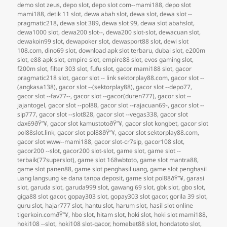
demo slot zeus
,
depo slot
,
depo slot com--mami188
,
depo slot
mami188
,
detik 11 slot
,
dewa abah slot
,
dewa slot
,
dewa slot --
pragmatic218
,
dewa slot 389
,
dewa slot 99
,
dewa slot abahslot
,
dewa1000 slot
,
dewa200 slot--
,
dewa200 slot-slot
,
dewacuan slot
,
dewakoin99 slot
,
dewapoker slot
,
dewasport88 slot
,
dewi slot
108.com
,
dino69 slot
,
download apk slot terbaru
,
dubai slot
,
e200m
slot
,
e88 apk slot
,
empire slot
,
empire88 slot
,
evos gaming slot
,
f200m slot
,
filter 303 slot
,
fufu slot
,
gacor mami188 slot
,
gacor
pragmatic218 slot
,
gacor slot -- link sektorplay88.com
,
gacor slot --
(angkasa138)
,
gacor slot --(sektorplay88)
,
gacor slot --depo77
,
gacor slot --fav77--
,
gacor slot --gacor(duren777)
,
gacor slot --
jajantogel
,
gacor slot --pol88
,
gacor slot --rajacuan69-
,
gacor slot --
sip777
,
gacor slot --slot828
,
gacor slot --vegas338
,
gacor slot
dax69ðŸ”¥
,
gacor slot kamustotoðŸ”¥
,
gacor slot kongbet
,
gacor slot
pol88slot.link
,
gacor slot pol88ðŸ”¥
,
gacor slot sektorplay88.com
,
gacor slot www--mami188
,
gacor slot-cr7sip
,
gacor108 slot
,
gacor200 --slot
,
gacor200 slot-slot
,
game slot
,
game slot --
terbaik(77superslot)
,
game slot 168wbtoto
,
game slot mantra88
,
game slot panen88
,
game slot penghasil uang
,
game slot penghasil
uang langsung ke dana tanpa deposit
,
game slot pol88ðŸ”¥
,
garasi
slot
,
garuda slot
,
garuda999 slot
,
gawang 69 slot
,
gbk slot
,
gbo slot
,
giga88 slot gacor
,
gopay303 slot
,
gopay303 slot gacor
,
gorila 39 slot
,
guru slot
,
hajar777 slot
,
hantu slot
,
harum slot
,
hasil slot online
tigerkoin.comðŸ”¥
,
hbo slot
,
hitam slot
,
hoki slot
,
hoki slot mami188
,
hoki108 --slot
,
hoki108 slot-gacor
,
homebet88 slot
,
hondatoto slot
,