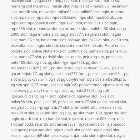
maxwin slot --vegas338
,
mega777 slot
,
mekswin slot mami188
,
menang slot mami188
,
mesin slot
,
mesin slot --hanabi88
,
mesinkoin
slot
,
metrik slot
,
miaw slot
,
milan69 slot
,
mild88 slot login
,
miototo
slot
,
mpo slot
,
mpo slot mpo500.in.net
,
mpo slot mpo500.uk.com
,
mpo slot mpogopek.it.com
,
mpo1221 slot
,
mpo1221 slot login
,
mpo555 slot
,
mponusa slot gacor
,
mudik slot
,
multibet88 slot
,
naga
2000 slot
,
naga empire slot
,
naga slot 777
,
nagamas slot
,
nagita
slot
,
nami55 slot
,
nanastoto slot
,
nasa4d slot
,
ns2121 slot
,
oja89 slot
,
okesultan slot login
,
olx slot
,
olx slot mami188
,
olxtoto @slot online
,
olxtoto slot
,
online slot errorslot
,
p200m slot
,
paman slot
,
panen138
slot
,
panen77 slot
,
paris88 slot
,
paus slot
,
pejuang slot
,
pena slot
,
petir108 slot
,
pg slot
,
pg slot --(gempa777)
,
pg slot --
pragmatic218ðŸ¦ ðŸ¦
,
pg slot demo
,
pg slot deva555.wiki
,
pg slot
gacor-sejuta77
,
pg slot gacor-spbu777-âœ¯
,
pg slot jackpot108--
,
pg
slot m.pglucky88.win
,
pg slot pglucky88.win
,
pg slot siambet88.pro
,
pg slot spbu777-resmi
,
pg slot tajir365
,
pg slot timeoutjeans.com
,
pg
slot www.pglucky88.win
,
pg slot-pragmatic218âš¡
,
pg soft
iqosudud.id slot
,
pg77 slot
,
pgbet slot
,
pgdewa slot
,
pika slot
,
poker88 slot
,
pola slot 138
,
poni slot
,
poros77 slot gacor
,
pos4d slot
,
pragmatic play --pragmatic77 slot
,
preman69 slot
,
presiden slot
,
president slot
,
pulau88 slot
,
qq slot
,
qq slot mami188
,
qqstar88 slot
login
,
quark slot
,
raja bandot slot
,
raja slot
,
raja slot 808.com
,
raja
slot jambu33
,
raja138 slot terpercaya
,
rajabandot slot
,
rajabandot
slot gacor
,
rajacuan slot
,
rajacuan69 slot gacor
,
rajacuan69 slot
resmi
,
rajacuan69 slot terpercaya
,
rajamuda slot
,
rajin slot
,
rakyat