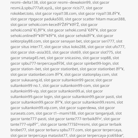
resmi--delta138
,
slot gacor resmi--dewakoin99
,
slot gacor
resmi.â‚spbu777alt.xyzâ‚
,
slot gacor ricis77
,
slot gacor
rokokbet.toto
,
slot gacor royal138.com
,
slot gacor royal138.ðŸ”¥
,
slot gacor rtpgacor paduka500
,
slot gacor scatter hitam macan388
,
slot gacor sehoki.com-keceðŸ’ŽðŸ”¥ðŸ’Ž
,
slot gacor
sehoki.comâ˜€ï¸ðŸ”¥
,
slot gacor sehoki.comâ˜€ðŸ”¥
,
slot gacor
sehoki.onlineðŸ”¥ðŸ”¥ðŸ”¥
,
slot gacor sehokiðŸ”¥
,
slot gacor
sektorplay88.com
,
slot gacor senayan bet
,
slot gacor seri777
,
slot
gacor situs inter77
,
slot gacor situs koko288
,
slot gacor slot ufo777
,
slot gacor slot--asia303
,
slot gacor slot69
,
slot gacor slot775
,
slot
gacor smatag45.net
,
slot gacor snicasino
,
slot gacor sop88
,
slot
gacor spbu777-terpercayaðŸš€
,
slot gacor spinbet99-login
,
slot
gacor station--bet
,
slot gacor stationbet
,
slot gacor stationbet ðŸ”¥
,
slot gacor stationbet.com ðŸ”¥
,
slot gacor stationplay.com
,
slot
gacor sukauang.id
,
slot gacor sultankoin99 gacor
,
slot gacor
sultankoin99 no.1
,
slot gacor sultankoin99-com
,
slot gacor
sultankoin99-vip
,
slot gacor sultankoin99.ai
,
slot gacor
sultankoin99.gacor login
,
slot gacor sultankoin99.gacor pasti
,
slot
gacor sultankoin99.gacor ðŸ”¥
,
slot gacor sultankoin99.resmi
,
slot
gacor sultankoin99.vip.com
,
slot gacor superdewa
,
slot gacor
suraeats.com
,
slot gacor t1--mami188
,
slot gacor tanganjudi
,
slot
gacor tante777-pasti
,
slot gacor tante777-terbaikðŸ¤‘
,
slot gacor
tante777-vipðŸ‘ˆ
,
slot gacor tante777âž¤resmi
,
slot gacor terbaik
brobet77
,
slot gacor terbaru spbu777.com
,
slot gacor terpercaya
,
slot gacor terpercaya mataslot77
,
slot gacor terpercaya-jco69âœ”
,