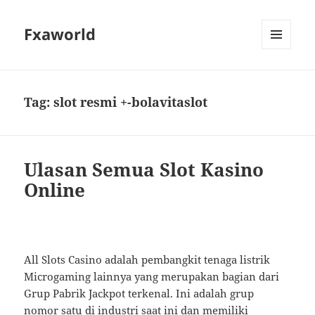
Fxaworld
MENU
AND
WIDGETS
Tag:
slot resmi +-bolavitaslot
Ulasan Semua Slot Kasino
Online
All Slots Casino adalah pembangkit tenaga listrik
Microgaming lainnya yang merupakan bagian dari
Grup Pabrik Jackpot terkenal. Ini adalah grup
nomor satu di industri saat ini dan memiliki