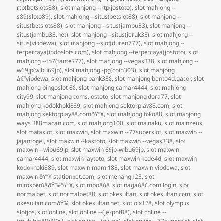
rtp(betslots88)
,
slot mahjong --rtp(jostoto)
,
slot mahjong --
s89(sloto89)
,
slot mahjong --situs(betslot88)
,
slot mahjong --
situs(betslots88)
,
slot mahjong --situs(jambu33)
,
slot mahjong --
situs(jambu33.net)
,
slot mahjong --situs(jeruk33)
,
slot mahjong --
situs(vipdewa)
,
slot mahjong --slot(duren777)
,
slot mahjong --
terpercaya(indoslots.com)
,
slot mahjong --terpercaya(jostoto)
,
slot
mahjong --tn7(tante777)
,
slot mahjong --vegas338
,
slot mahjong --
w69jp(wibu69jp)
,
slot mahjong -pg(coin303)
,
slot mahjong
â€”vipdewa
,
slot mahjong bank338
,
slot mahjong bento4d.gacor
,
slot
mahjong bingoslot 88
,
slot mahjong camar4444
,
slot mahjong
city99
,
slot mahjong coms.jostoto
,
slot mahjong dora77
,
slot
mahjong kodokhoki889
,
slot mahjong sektorplay88.com
,
slot
mahjong sektorplay88.comðŸ”¥
,
slot mahjong toko88
,
slot mahjong
ways 388macan.com
,
slot mahjong100
,
slot mainaku
,
slot mainzeus
,
slot mataslot
,
slot maxwin
,
slot maxwin --77superslot
,
slot maxwin --
jajantogel
,
slot maxwin --kastoto
,
slot maxwin --vegas338
,
slot
maxwin --wibu69jp
,
slot maxwin 69jp-wibu69jp
,
slot maxwin
camar4444
,
slot maxwin jaytoto
,
slot maxwin kode4d
,
slot maxwin
kodokhoki889
,
slot maxwin mami188
,
slot maxwin vipdewa
,
slot
maxwin ðŸ”¥ stationbet.com
,
slot menang123
,
slot
mitosbet88ðŸ”¥ðŸ”¥
,
slot mpo888
,
slot naga888.com login
,
slot
normalbet
,
slot normalbet88
,
slot okesultan
,
slot okesultan.com
,
slot
okesultan.comðŸ’¥
,
slot okesultan.net
,
slot olx128
,
slot olympus
slotjos
,
slot online
,
slot online --(jekpot88)
,
slot online --
(multibet88)ðŸ¥‡
,
slot online --(oxliga)
,
slot online --77superslot
,
slot