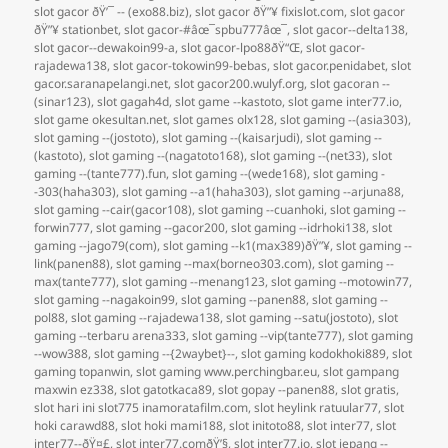
slot gacor ðŸ’¯ -- (exo88.biz)
,
slot gacor ðŸ”¥ fixislot.com
,
slot gacor
ðŸ”¥ stationbet
,
slot gacor-#âœ¯spbu777âœ¯
,
slot gacor--delta138
,
slot gacor--dewakoin99-a
,
slot gacor-lpo88ðŸ“Œ
,
slot gacor-
rajadewa138
,
slot gacor-tokowin99-bebas
,
slot gacor.penidabet
,
slot
gacor.saranapelangi.net
,
slot gacor200.wulyf.org
,
slot gacoran --
(sinar123)
,
slot gagah4d
,
slot game --kastoto
,
slot game inter77.io
,
slot game okesultan.net
,
slot games olx128
,
slot gaming --(asia303)
,
slot gaming --(jostoto)
,
slot gaming --(kaisarjudi)
,
slot gaming --
(kastoto)
,
slot gaming --(nagatoto168)
,
slot gaming --(net33)
,
slot
gaming --(tante777).fun
,
slot gaming --(wede168)
,
slot gaming -
-303(haha303)
,
slot gaming --a1(haha303)
,
slot gaming --arjuna88
,
slot gaming --cair(gacor108)
,
slot gaming --cuanhoki
,
slot gaming --
forwin777
,
slot gaming --gacor200
,
slot gaming --idrhoki138
,
slot
gaming --jago79(com)
,
slot gaming --k1(max389)ðŸ”¥
,
slot gaming --
link(panen88)
,
slot gaming --max(borneo303.com)
,
slot gaming --
max(tante777)
,
slot gaming --menang123
,
slot gaming --motowin77
,
slot gaming --nagakoin99
,
slot gaming --panen88
,
slot gaming --
pol88
,
slot gaming --rajadewa138
,
slot gaming --satu(jostoto)
,
slot
gaming --terbaru arena333
,
slot gaming --vip(tante777)
,
slot gaming
--wow388
,
slot gaming --{2waybet}--
,
slot gaming kodokhoki889
,
slot
gaming topanwin
,
slot gaming www.perchingbar.eu
,
slot gampang
maxwin ez338
,
slot gatotkaca89
,
slot gopay --panen88
,
slot gratis
,
slot hari ini slot775 inamoratafilm.com
,
slot heylink ratuular77
,
slot
hoki carawd88
,
slot hoki mami188
,
slot initoto88
,
slot inter77
,
slot
inter77--ðŸ¤£
,
slot inter77.comðŸ’§
,
slot inter77.io
,
slot jepang --