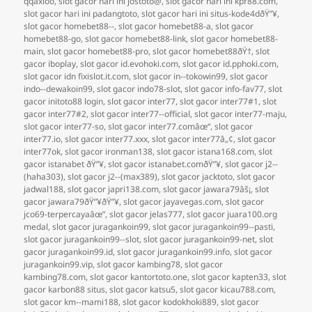
qqaxioo
,
slot gacor hari ini jostoto@
,
slot gacor hari ini kpr88.com
,
slot gacor hari ini padangtoto
,
slot gacor hari ini situs-kode4dðŸ”¥
,
slot gacor homebet88--
,
slot gacor homebet88-a
,
slot gacor
homebet88-go
,
slot gacor homebet88-link
,
slot gacor homebet88-
main
,
slot gacor homebet88-pro
,
slot gacor homebet88ðŸ†
,
slot
gacor iboplay
,
slot gacor id.evohoki.com
,
slot gacor id.pphoki.com
,
slot gacor idn fixislot.it.com
,
slot gacor in--tokowin99
,
slot gacor
indo--dewakoin99
,
slot gacor indo78-slot
,
slot gacor info-fav77
,
slot
gacor initoto88 login
,
slot gacor inter77
,
slot gacor inter77#1
,
slot
gacor inter77#2
,
slot gacor inter77--official
,
slot gacor inter77-maju
,
slot gacor inter77-so
,
slot gacor inter77.comâœ“
,
slot gacor
inter77.io
,
slot gacor inter77.xxx
,
slot gacor inter77â„¢
,
slot gacor
inter77ok
,
slot gacor ironman138
,
slot gacor istana168.com
,
slot
gacor istanabet ðŸ”¥
,
slot gacor istanabet.comðŸ”¥
,
slot gacor j2--
(haha303)
,
slot gacor j2--(max389)
,
slot gacor jacktoto
,
slot gacor
jadwal188
,
slot gacor japri138.com
,
slot gacor jawara79âš¡
,
slot
gacor jawara79ðŸ”¥ðŸ”¥
,
slot gacor jayavegas.com
,
slot gacor
jco69-terpercayaâœ”
,
slot gacor jelas777
,
slot gacor juara100.org
medal
,
slot gacor juragankoin99
,
slot gacor juragankoin99--pasti
,
slot gacor juragankoin99--slot
,
slot gacor juragankoin99-net
,
slot
gacor juragankoin99.id
,
slot gacor juragankoin99.info
,
slot gacor
juragankoin99.vip
,
slot gacor kambing78
,
slot gacor
kambing78.com
,
slot gacor kantortoto.one
,
slot gacor kapten33
,
slot
gacor karbon88 situs
,
slot gacor katsu5
,
slot gacor kicau788.com
,
slot gacor km--mami188
,
slot gacor kodokhoki889
,
slot gacor