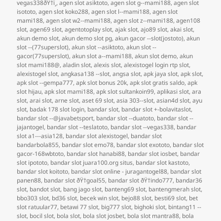
vegas338ðŸ†ï¸
,
agen slot asiktoto
,
agen slot g--mami188
,
agen slot
isototo
,
agen slot koko288
,
agen slot l--mami188
,
agen slot
mami188
,
agen slot w2--mami188
,
agen slot z--mami188
,
agen108
slot
,
agen69 slot
,
agentotoplay slot
,
ajak slot
,
ajo89 slot
,
akai slot
,
akun demo slot
,
akun demo slot pg
,
akun gacor --slot(jostoto)
,
akun
slot --(77superslot)
,
akun slot --asiktoto
,
akun slot --
gacor(77superslot)
,
akun slot a--mami188
,
akun slot demo
,
akun
slot mami188@
,
aladin slot
,
alexis slot
,
alexistogel login rtp slot
,
alexistogel slot
,
angkasa138 --slot
,
angsa slot
,
apk jaya slot
,
apk slot
,
apk slot --gempa777
,
apk slot bonus 20k
,
apk slot gratis saldo
,
apk
slot hijau
,
apk slot mami188
,
apk slot sultankoin99
,
aplikasi slot
,
ara
slot
,
arai slot
,
arne slot
,
aset 69 slot
,
asia 303--slot
,
asian4d slot
,
ayu
slot
,
badak 178 slot login
,
bandar slot
,
bandar slot +-bolavitaslot
,
bandar slot --@javabetsport
,
bandar slot --duatoto
,
bandar slot --
jajantogel
,
bandar slot --teslatoto
,
bandar slot --vegas338
,
bandar
slot a1---asia128
,
bandar slot alexistogel
,
bandar slot
bandarbola855
,
bandar slot emo78
,
bandar slot exototo
,
bandar slot
gacor-168wbtoto
,
bandar slot hanabi88
,
bandar slot iosbet
,
bandar
slot ipototo
,
bandar slot juara100.org situs
,
bandar slot kastoto
,
bandar slot koitoto
,
bandar slot online - juragantogel88
,
bandar slot
panen88
,
bandar slot ðŸ†goal55
,
bandar slot ðŸ†indo777
,
bandar36
slot
,
bandot slot
,
bang jago slot
,
banteng69 slot
,
bantengmerah slot
,
bbo303 slot
,
bd36 slot
,
becek win slot
,
bejo88 slot
,
besti69 slot
,
bet
slot ratuular77
,
betawi 77 slot
,
big777 slot
,
bighoki slot
,
bintang11 --
slot
,
bocil slot
,
bola slot
,
bola slot josbet
,
bola slot mantra88
,
bola