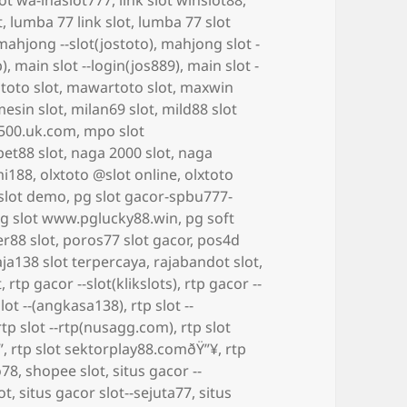
t
,
lumba 77 link slot
,
lumba 77 slot
mahjong --slot(jostoto)
,
mahjong slot -
p)
,
main slot --login(jos889)
,
main slot -
toto slot
,
mawartoto slot
,
maxwin
mesin slot
,
milan69 slot
,
mild88 slot
500.uk.com
,
mpo slot
bet88 slot
,
naga 2000 slot
,
naga
mi188
,
olxtoto @slot online
,
olxtoto
slot demo
,
pg slot gacor-spbu777-
g slot www.pglucky88.win
,
pg soft
r88 slot
,
poros77 slot gacor
,
pos4d
aja138 slot terpercaya
,
rajabandot slot
,
t
,
rtp gacor --slot(klikslots)
,
rtp gacor --
slot --(angkasa138)
,
rtp slot --
rtp slot --rtp(nusagg.com)
,
rtp slot
”
,
rtp slot sektorplay88.comðŸ”¥
,
rtp
o78
,
shopee slot
,
situs gacor --
ot
,
situs gacor slot--sejuta77
,
situs