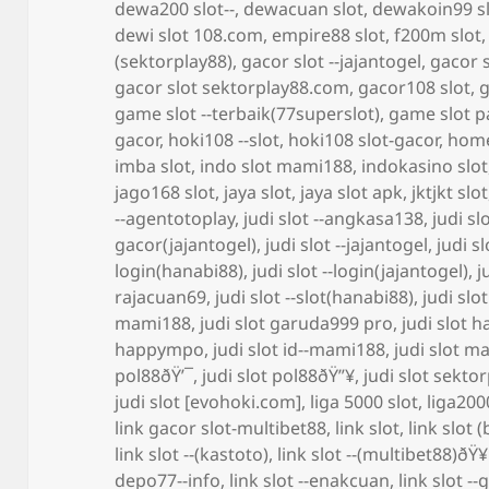
dewa200 slot--
,
dewacuan slot
,
dewakoin99 s
dewi slot 108.com
,
empire88 slot
,
f200m slot
(sektorplay88)
,
gacor slot --jajantogel
,
gacor 
gacor slot sektorplay88.com
,
gacor108 slot
,
g
game slot --terbaik(77superslot)
,
game slot 
gacor
,
hoki108 --slot
,
hoki108 slot-gacor
,
home
imba slot
,
indo slot mami188
,
indokasino slot
jago168 slot
,
jaya slot
,
jaya slot apk
,
jktjkt slot
--agentotoplay
,
judi slot --angkasa138
,
judi sl
gacor(jajantogel)
,
judi slot --jajantogel
,
judi s
login(hanabi88)
,
judi slot --login(jajantogel)
,
j
rajacuan69
,
judi slot --slot(hanabi88)
,
judi sl
mami188
,
judi slot garuda999 pro
,
judi slot 
happympo
,
judi slot id--mami188
,
judi slot 
pol88ðŸ’¯
,
judi slot pol88ðŸ”¥
,
judi slot sekt
judi slot [evohoki.com]
,
liga 5000 slot
,
liga200
link gacor slot-multibet88
,
link slot
,
link slot 
link slot --(kastoto)
,
link slot --(multibet88)ðŸ
depo77--info
,
link slot --enakcuan
,
link slot -