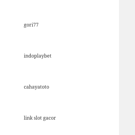
gori77
indoplaybet
cahayatoto
link slot gacor