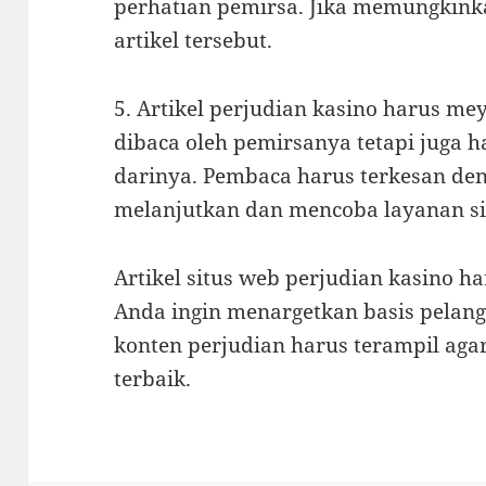
perhatian pemirsa. Jika memungkin
artikel tersebut.
5. Artikel perjudian kasino harus me
dibaca oleh pemirsanya tetapi juga 
darinya. Pembaca harus terkesan den
melanjutkan dan mencoba layanan si
Artikel situs web perjudian kasino ha
Anda ingin menargetkan basis pelangg
konten perjudian harus terampil ag
terbaik.