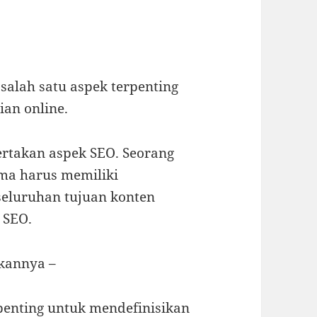
salah satu aspek terpenting
ian online.
ertakan aspek SEO. Seorang
ama harus memiliki
eluruhan tujuan konten
 SEO.
kannya –
 penting untuk mendefinisikan