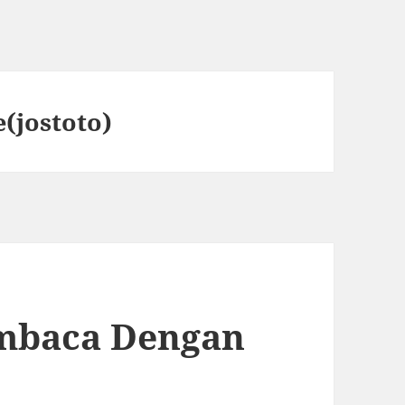
(jostoto)
mbaca Dengan