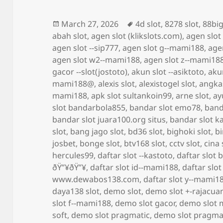
Posted
Tags
March 27, 2026
4d slot
,
8278 slot
,
88big
on
abah slot
,
agen slot (klikslots.com)
,
agen slot
agen slot --sip777
,
agen slot g--mami188
,
age
agen slot w2--mami188
,
agen slot z--mami18
gacor --slot(jostoto)
,
akun slot --asiktoto
,
aku
mami188@
,
alexis slot
,
alexistogel slot
,
angkas
mami188
,
apk slot sultankoin99
,
arne slot
,
ay
slot bandarbola855
,
bandar slot emo78
,
band
bandar slot juara100.org situs
,
bandar slot k
slot
,
bang jago slot
,
bd36 slot
,
bighoki slot
,
bi
josbet
,
bonge slot
,
btv168 slot
,
cctv slot
,
cina 
hercules99
,
daftar slot --kastoto
,
daftar slot 
ðŸ”¥ðŸ”¥
,
daftar slot id--mami188
,
daftar slo
www.dewabos138.com
,
daftar slot y--mami1
daya138 slot
,
demo slot
,
demo slot +-rajacua
slot f--mami188
,
demo slot gacor
,
demo slot 
soft
,
demo slot pragmatic
,
demo slot pragma