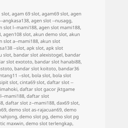
 slot
,
agam 69 slot
,
agam69 slot
,
agen
 --angkasa138
,
agen slot --nusagg
,
n slot l--mami188
,
agen slot mami188
,
8
,
agen108 slot
,
akun demo slot
,
akun
n slot a--mami188
,
akun slot
a138 --slot
,
apk slot
,
apk slot
u slot
,
bandar slot alexistogel
,
bandar
ar slot exototo
,
bandar slot hanabi88
,
astoto
,
bandar slot koitoto
,
bandar36
ntang11 --slot
,
bola slot
,
bola slot
sipit slot
,
cinta69 slot
,
daftar slot --
bimahoki
,
daftar slot gacor jktgame
t l--mami188
,
daftar slot
88
,
daftar slot z--mami188
,
dax69 slot
,
n69
,
demo slot as-rajacuan69
,
demo
mahjong
,
demo slot pg
,
demo slot pg
tic maxwin
,
demo slot terlengkap
,