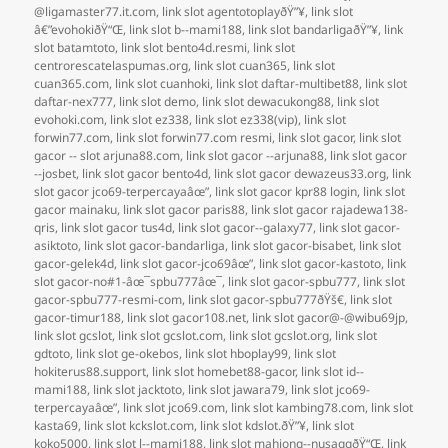
@ligamaster77.it.com
,
link slot agentotoplayðŸ”¥
,
link slot
â€”evohokiðŸ“Œ
,
link slot b--mami188
,
link slot bandarligaðŸ”¥
,
link
slot batamtoto
,
link slot bento4d.resmi
,
link slot
centrorescatelaspumas.org
,
link slot cuan365
,
link slot
cuan365.com
,
link slot cuanhoki
,
link slot daftar-multibet88
,
link slot
daftar-nex777
,
link slot demo
,
link slot dewacukong88
,
link slot
evohoki.com
,
link slot ez338
,
link slot ez338(vip)
,
link slot
forwin77.com
,
link slot forwin77.com resmi
,
link slot gacor
,
link slot
gacor -- slot arjuna88.com
,
link slot gacor --arjuna88
,
link slot gacor
--josbet
,
link slot gacor bento4d
,
link slot gacor dewazeus33.org
,
link
slot gacor jco69-terpercayaâœ”
,
link slot gacor kpr88 login
,
link slot
gacor mainaku
,
link slot gacor paris88
,
link slot gacor rajadewa138-
qris
,
link slot gacor tus4d
,
link slot gacor--galaxy77
,
link slot gacor-
asiktoto
,
link slot gacor-bandarliga
,
link slot gacor-bisabet
,
link slot
gacor-gelek4d
,
link slot gacor-jco69âœ”
,
link slot gacor-kastoto
,
link
slot gacor-no#1-âœ¯spbu777âœ¯
,
link slot gacor-spbu777
,
link slot
gacor-spbu777-resmi-com
,
link slot gacor-spbu777ðŸš€
,
link slot
gacor-timur188
,
link slot gacor108.net
,
link slot gacor@-@wibu69jp
,
link slot gcslot
,
link slot gcslot.com
,
link slot gcslot.org
,
link slot
gdtoto
,
link slot ge-okebos
,
link slot hboplay99
,
link slot
hokiterus88.support
,
link slot homebet88-gacor
,
link slot id--
mami188
,
link slot jacktoto
,
link slot jawara79
,
link slot jco69-
terpercayaâœ”
,
link slot jco69.com
,
link slot kambing78.com
,
link slot
kasta69
,
link slot kckslot.com
,
link slot kdslot.ðŸ”¥
,
link slot
koko5000
,
link slot l--mami188
,
link slot mahjong--nusaggðŸ“Œ
,
link