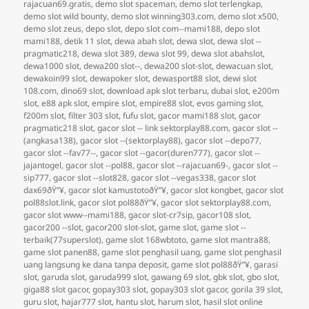
rajacuan69.gratis
,
demo slot spaceman
,
demo slot terlengkap
,
demo slot wild bounty
,
demo slot winning303.com
,
demo slot x500
,
demo slot zeus
,
depo slot
,
depo slot com--mami188
,
depo slot
mami188
,
detik 11 slot
,
dewa abah slot
,
dewa slot
,
dewa slot --
pragmatic218
,
dewa slot 389
,
dewa slot 99
,
dewa slot abahslot
,
dewa1000 slot
,
dewa200 slot--
,
dewa200 slot-slot
,
dewacuan slot
,
dewakoin99 slot
,
dewapoker slot
,
dewasport88 slot
,
dewi slot
108.com
,
dino69 slot
,
download apk slot terbaru
,
dubai slot
,
e200m
slot
,
e88 apk slot
,
empire slot
,
empire88 slot
,
evos gaming slot
,
f200m slot
,
filter 303 slot
,
fufu slot
,
gacor mami188 slot
,
gacor
pragmatic218 slot
,
gacor slot -- link sektorplay88.com
,
gacor slot --
(angkasa138)
,
gacor slot --(sektorplay88)
,
gacor slot --depo77
,
gacor slot --fav77--
,
gacor slot --gacor(duren777)
,
gacor slot --
jajantogel
,
gacor slot --pol88
,
gacor slot --rajacuan69-
,
gacor slot --
sip777
,
gacor slot --slot828
,
gacor slot --vegas338
,
gacor slot
dax69ðŸ”¥
,
gacor slot kamustotoðŸ”¥
,
gacor slot kongbet
,
gacor slot
pol88slot.link
,
gacor slot pol88ðŸ”¥
,
gacor slot sektorplay88.com
,
gacor slot www--mami188
,
gacor slot-cr7sip
,
gacor108 slot
,
gacor200 --slot
,
gacor200 slot-slot
,
game slot
,
game slot --
terbaik(77superslot)
,
game slot 168wbtoto
,
game slot mantra88
,
game slot panen88
,
game slot penghasil uang
,
game slot penghasil
uang langsung ke dana tanpa deposit
,
game slot pol88ðŸ”¥
,
garasi
slot
,
garuda slot
,
garuda999 slot
,
gawang 69 slot
,
gbk slot
,
gbo slot
,
giga88 slot gacor
,
gopay303 slot
,
gopay303 slot gacor
,
gorila 39 slot
,
guru slot
,
hajar777 slot
,
hantu slot
,
harum slot
,
hasil slot online