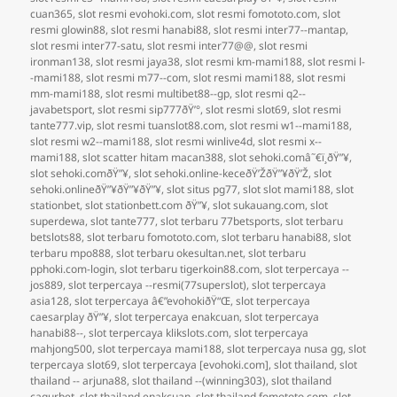
cuan365
,
slot resmi evohoki.com
,
slot resmi fomototo.com
,
slot
resmi glowin88
,
slot resmi hanabi88
,
slot resmi inter77--mantap
,
slot resmi inter77-satu
,
slot resmi inter77@@
,
slot resmi
ironman138
,
slot resmi jaya38
,
slot resmi km-mami188
,
slot resmi l-
-mami188
,
slot resmi m77--com
,
slot resmi mami188
,
slot resmi
mm-mami188
,
slot resmi multibet88--gp
,
slot resmi q2--
javabetsport
,
slot resmi sip777ðŸ’°
,
slot resmi slot69
,
slot resmi
tante777.vip
,
slot resmi tuanslot88.com
,
slot resmi w1--mami188
,
slot resmi w2--mami188
,
slot resmi winlive4d
,
slot resmi x--
mami188
,
slot scatter hitam macan388
,
slot sehoki.comâ˜€ï¸ðŸ”¥
,
slot sehoki.comðŸ”¥
,
slot sehoki.online-keceðŸ’ŽðŸ”¥ðŸ’Ž
,
slot
sehoki.onlineðŸ”¥ðŸ”¥ðŸ”¥
,
slot situs pg77
,
slot slot mami188
,
slot
stationbet
,
slot stationbett.com ðŸ”¥
,
slot sukauang.com
,
slot
superdewa
,
slot tante777
,
slot terbaru 77betsports
,
slot terbaru
betslots88
,
slot terbaru fomototo.com
,
slot terbaru hanabi88
,
slot
terbaru mpo888
,
slot terbaru okesultan.net
,
slot terbaru
pphoki.com-login
,
slot terbaru tigerkoin88.com
,
slot terpercaya --
jos889
,
slot terpercaya --resmi(77superslot)
,
slot terpercaya
asia128
,
slot terpercaya â€”evohokiðŸ“Œ
,
slot terpercaya
caesarplay ðŸ”¥
,
slot terpercaya enakcuan
,
slot terpercaya
hanabi88--
,
slot terpercaya klikslots.com
,
slot terpercaya
mahjong500
,
slot terpercaya mami188
,
slot terpercaya nusa gg
,
slot
terpercaya slot69
,
slot terpercaya [evohoki.com]
,
slot thailand
,
slot
thailand -- arjuna88
,
slot thailand --(winning303)
,
slot thailand
cagurbet
,
slot thailand enakcuan
,
slot thailand fomototo.com
,
slot