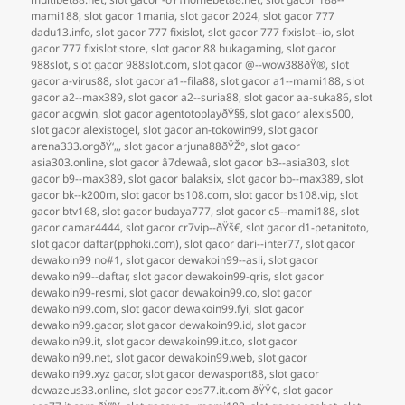
mami188
,
slot gacor 1mania
,
slot gacor 2024
,
slot gacor 777
dadu13.info
,
slot gacor 777 fixislot
,
slot gacor 777 fixislot--io
,
slot
gacor 777 fixislot.store
,
slot gacor 88 bukagaming
,
slot gacor
988slot
,
slot gacor 988slot.com
,
slot gacor @--wow388ðŸ®
,
slot
gacor a-virus88
,
slot gacor a1--fila88
,
slot gacor a1--mami188
,
slot
gacor a2--max389
,
slot gacor a2--suria88
,
slot gacor aa-suka86
,
slot
gacor acgwin
,
slot gacor agentotoplayðŸ§§
,
slot gacor alexis500
,
slot gacor alexistogel
,
slot gacor an-tokowin99
,
slot gacor
arena333.orgðŸ‘„
,
slot gacor arjuna88ðŸŽ°
,
slot gacor
asia303.online
,
slot gacor â­7dewaâ­
,
slot gacor b3--asia303
,
slot
gacor b9--max389
,
slot gacor balaksix
,
slot gacor bb--max389
,
slot
gacor bk--k200m
,
slot gacor bs108.com
,
slot gacor bs108.vip
,
slot
gacor btv168
,
slot gacor budaya777
,
slot gacor c5--mami188
,
slot
gacor camar4444
,
slot gacor cr7vip--ðŸš€
,
slot gacor d1-petanitoto
,
slot gacor daftar(pphoki.com)
,
slot gacor dari--inter77
,
slot gacor
dewakoin99 no#1
,
slot gacor dewakoin99--asli
,
slot gacor
dewakoin99--daftar
,
slot gacor dewakoin99-qris
,
slot gacor
dewakoin99-resmi
,
slot gacor dewakoin99.co
,
slot gacor
dewakoin99.com
,
slot gacor dewakoin99.fyi
,
slot gacor
dewakoin99.gacor
,
slot gacor dewakoin99.id
,
slot gacor
dewakoin99.it
,
slot gacor dewakoin99.it.co
,
slot gacor
dewakoin99.net
,
slot gacor dewakoin99.web
,
slot gacor
dewakoin99.xyz gacor
,
slot gacor dewasport88
,
slot gacor
dewazeus33.online
,
slot gacor eos77.it.com ðŸŸ¢
,
slot gacor