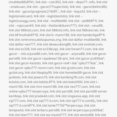
(multibet88)ðŸ¥‡
,
link slot --coin303
,
link slot --depo77--info
,
link slot
--enakcuan
,
link slot --gacor(77superslot)
,
link slot --gacor(kelinci88)
,
link slot --gacor(pragmatic218)ðŸ¦
,
link slot --kaya33
,
link slot --
login(enakcuan)
,
link slot --login(kastoto)
,
link slot --
login(nusagg.com)
,
link slot --multibet88
,
link slot --pol88ðŸ”¥
,
link
slot --rajacuan69
,
link slot --thailand(duren777)
,
link slot --zeus88
,
link slot 988slot.com
,
link slot 988slot.info
,
link slot 988slot.net
,
link
slot â€”evohokiðŸ“Œ
,
link slot b--mami188
,
link slot bandarligaðŸ”¥
,
link slot centrorescatelaspumas.org
,
link slot daftar-multibet88
,
link
slot daftar-nex777
,
link slot dewacukong88
,
link slot evohoki.com
,
link slot ez338
,
link slot ez338(vip)
,
link slot forwin77.com
,
link slot
gacor -- slot arjuna88.com
,
link slot gacor --arjuna88
,
link slot gacor
paris88
,
link slot gacor rajadewa138-qris
,
link slot gacor-jco69âœ”
,
link slot gacor-kastoto
,
link slot gacor-no#1-âœ¯spbu777âœ¯
,
link
slot gacor-spbu777-resmi-com
,
link slot gcslot.com
,
link slot
gcslot.org
,
link slot hboplay99
,
link slot homebet88-gacor
,
link slot
jacktoto
,
link slot jawara79
,
link slot kambing78.com
,
link slot
kckslot.com
,
link slot kdslot.ðŸ”¥
,
link slot koko5000
,
link slot l--
mami188
,
link slot mm-mami188
,
link slot nex777.com
,
link slot
online-spbu777-terpercaya
,
link slot paris88
,
link slot paris88 server
kamboja
,
link slot prada4d.com
,
link slot singaasia.app
,
link slot
sip777.com
,
link slot sip777.it.com
,
link slot sip777.it.comâš¡
,
link slot
sip777.it.comðŸ”¥
,
link slot tante777âž™terpercaya
,
link slot
temposlot
,
link slot terbaru paris88
,
link slot terpercaya-jco69âœ”
,
link slot titan777
,
link slot wa-inaslot777
,
link slot winslot88
,
link slot