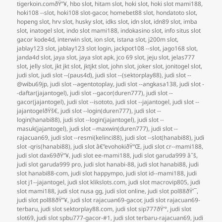
tigerkoin.comðŸ”¥
,
hbo slot
,
hitam slot
,
hoki slot
,
hoki slot mami188
,
hoki108 --slot
,
hoki108 slot-gacor
,
homebet88 slot
,
hondatoto slot
,
hopeng slot
,
hrv slot
,
husky slot
,
idks slot
,
idn slot
,
idn89 slot
,
imba
slot
,
inatogel slot
,
indo slot mami188
,
indokasino slot
,
info situs slot
gacor kode4d
,
interwin slot
,
ion slot
,
istana slot
,
j200m slot
,
jablay123 slot
,
jablay123 slot login
,
jackpot108 --slot
,
jago168 slot
,
janda4d slot
,
jaya slot
,
jaya slot apk
,
jco 69 slot
,
jeju slot
,
jelas777
slot
,
jelly slot
,
jkt jkt slot
,
jktjkt slot
,
john slot
,
joker slot
,
jonitogel slot
,
judi slot
,
judi slot --(paus4d)
,
judi slot --(sektorplay88)
,
judi slot --
@wibu69jp
,
judi slot --agentotoplay
,
judi slot --angkasa138
,
judi slot -
-daftar(jajantogel)
,
judi slot --gacor(duren777)
,
judi slot --
gacor(jajantogel)
,
judi slot --isototo
,
judi slot --jajantogel
,
judi slot --
jajantogelðŸš€
,
judi slot --login(duren777)
,
judi slot --
login(hanabi88)
,
judi slot --login(jajantogel)
,
judi slot --
masuk(jajantogel)
,
judi slot --maxwin(duren777)
,
judi slot --
rajacuan69
,
judi slot --resmi(kelinci88)
,
judi slot --slot(hanabi88)
,
judi
slot -qris(hanabi88)
,
judi slot â€”evohokiðŸ“Œ
,
judi slot cr--mami188
,
judi slot dax69ðŸ”¥
,
judi slot ee-mami188
,
judi slot garuda999 âˆš
,
judi slot garuda999 pro
,
judi slot hanabi-88
,
judi slot hanabi88
,
judi
slot hanabi88-com
,
judi slot happympo
,
judi slot id--mami188
,
judi
slot j1--jajantogel
,
judi slot klikslots.com
,
judi slot macrovip805
,
judi
slot mami188
,
judi slot nusa gg
,
judi slot online
,
judi slot pol88ðŸ’¯
,
judi slot pol88ðŸ”¥
,
judi slot rajacuan69-gacor
,
judi slot rajacuan69-
terbaru
,
judi slot sektorplay88.com
,
judi slot sip777ðŸ’°
,
judi slot
slot69
,
judi slot spbu777-gacor-#1
,
judi slot terbaru-rajacuan69
,
judi