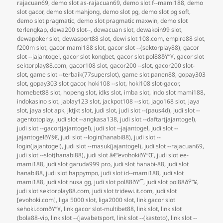
rajacuan69
,
demo slot as-rajacuan69
,
demo slot f--mami188
,
demo
slot gacor
,
demo slot mahjong
,
demo slot pg
,
demo slot pg soft
,
demo slot pragmatic
,
demo slot pragmatic maxwin
,
demo slot
terlengkap
,
dewa200 slot--
,
dewacuan slot
,
dewakoin99 slot
,
dewapoker slot
,
dewasport88 slot
,
dewi slot 108.com
,
empire88 slot
,
f200m slot
,
gacor mami188 slot
,
gacor slot --(sektorplay88)
,
gacor
slot --jajantogel
,
gacor slot kongbet
,
gacor slot pol88ðŸ”¥
,
gacor slot
sektorplay88.com
,
gacor108 slot
,
gacor200 --slot
,
gacor200 slot-
slot
,
game slot --terbaik(77superslot)
,
game slot panen88
,
gopay303
slot
,
gopay303 slot gacor
,
hoki108 --slot
,
hoki108 slot-gacor
,
homebet88 slot
,
hopeng slot
,
idks slot
,
imba slot
,
indo slot mami188
,
indokasino slot
,
jablay123 slot
,
jackpot108 --slot
,
jago168 slot
,
jaya
slot
,
jaya slot apk
,
jktjkt slot
,
judi slot
,
judi slot --(paus4d)
,
judi slot --
agentotoplay
,
judi slot --angkasa138
,
judi slot --daftar(jajantogel)
,
judi slot --gacor(jajantogel)
,
judi slot --jajantogel
,
judi slot --
jajantogelðŸš€
,
judi slot --login(hanabi88)
,
judi slot --
login(jajantogel)
,
judi slot --masuk(jajantogel)
,
judi slot --rajacuan69
,
judi slot --slot(hanabi88)
,
judi slot â€”evohokiðŸ“Œ
,
judi slot ee-
mami188
,
judi slot garuda999 pro
,
judi slot hanabi-88
,
judi slot
hanabi88
,
judi slot happympo
,
judi slot id--mami188
,
judi slot
mami188
,
judi slot nusa gg
,
judi slot pol88ðŸ’¯
,
judi slot pol88ðŸ”¥
,
judi slot sektorplay88.com
,
judi slot tridewi.it.com
,
judi slot
[evohoki.com]
,
liga 5000 slot
,
liga2000 slot
,
link gacor slot
sehoki.comðŸ”¥
,
link gacor slot-multibet88
,
link slot
,
link slot
(bola88-vip
,
link slot --(javabetsport
,
link slot --(kastoto)
,
link slot --