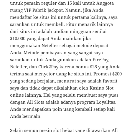
untuk pemain reguler dan 15 kali untuk Anggota
ruang VIP Pabrik Jackpot. Namun, jika Anda
mendaftar ke situs ini untuk pertama kalinya, saya
sarankan untuk membeli. Fitur menarik lainnya
dari situs ini adalah undian mingguan senilai
$10.000 yang dapat Anda mainkan jika
menggunakan Neteller sebagai metode deposit
Anda. Metode pembayaran yang sangat saya
sarankan untuk Anda gunakan adalah FirePay,
Neteller, dan Click2Pay karena bonus $25 yang Anda
terima saat menyetor uang ke situs ini. Promosi $200
yang sedang berjalan, menurut saya adalah favorit
saya dan tidak dapat dikalahkan oleh Kasino Slot
online lainnya. Hal yang selalu membuat saya puas
dengan All Slots adalah adanya program Loyalitas.
Anda mendapatkan poin uang kembali setiap kali
Anda bermain.
Selain semua mesin slot hebat yang ditawarkan All