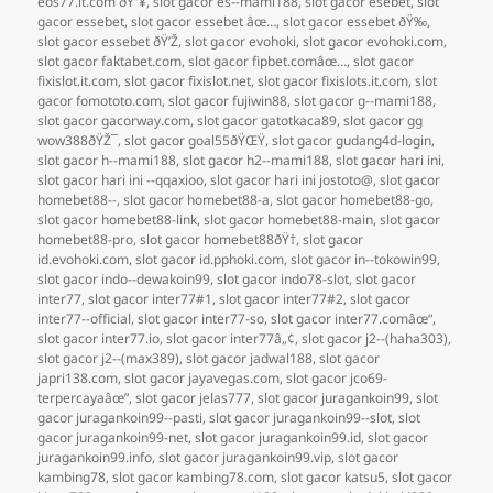
eos77.it.com ðŸ”¥
,
slot gacor es--mami188
,
slot gacor esebet
,
slot
gacor essebet
,
slot gacor essebet âœ…
,
slot gacor essebet ðŸ‰
,
slot gacor essebet ðŸ’Ž
,
slot gacor evohoki
,
slot gacor evohoki.com
,
slot gacor faktabet.com
,
slot gacor fipbet.comâœ…
,
slot gacor
fixislot.it.com
,
slot gacor fixislot.net
,
slot gacor fixislots.it.com
,
slot
gacor fomototo.com
,
slot gacor fujiwin88
,
slot gacor g--mami188
,
slot gacor gacorway.com
,
slot gacor gatotkaca89
,
slot gacor gg
wow388ðŸŽ¯
,
slot gacor goal55ðŸŒŸ
,
slot gacor gudang4d-login
,
slot gacor h--mami188
,
slot gacor h2--mami188
,
slot gacor hari ini
,
slot gacor hari ini --qqaxioo
,
slot gacor hari ini jostoto@
,
slot gacor
homebet88--
,
slot gacor homebet88-a
,
slot gacor homebet88-go
,
slot gacor homebet88-link
,
slot gacor homebet88-main
,
slot gacor
homebet88-pro
,
slot gacor homebet88ðŸ†
,
slot gacor
id.evohoki.com
,
slot gacor id.pphoki.com
,
slot gacor in--tokowin99
,
slot gacor indo--dewakoin99
,
slot gacor indo78-slot
,
slot gacor
inter77
,
slot gacor inter77#1
,
slot gacor inter77#2
,
slot gacor
inter77--official
,
slot gacor inter77-so
,
slot gacor inter77.comâœ“
,
slot gacor inter77.io
,
slot gacor inter77â„¢
,
slot gacor j2--(haha303)
,
slot gacor j2--(max389)
,
slot gacor jadwal188
,
slot gacor
japri138.com
,
slot gacor jayavegas.com
,
slot gacor jco69-
terpercayaâœ”
,
slot gacor jelas777
,
slot gacor juragankoin99
,
slot
gacor juragankoin99--pasti
,
slot gacor juragankoin99--slot
,
slot
gacor juragankoin99-net
,
slot gacor juragankoin99.id
,
slot gacor
juragankoin99.info
,
slot gacor juragankoin99.vip
,
slot gacor
kambing78
,
slot gacor kambing78.com
,
slot gacor katsu5
,
slot gacor