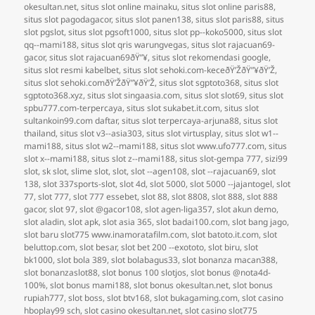
okesultan.net
,
situs slot online mainaku
,
situs slot online paris88
,
situs slot pagodagacor
,
situs slot panen138
,
situs slot paris88
,
situs
slot pgslot
,
situs slot pgsoft1000
,
situs slot pp--koko5000
,
situs slot
qq--mami188
,
situs slot qris warungvegas
,
situs slot rajacuan69-
gacor
,
situs slot rajacuan69ðŸ”¥
,
situs slot rekomendasi google
,
situs slot resmi kabelbet
,
situs slot sehoki.com-keceðŸ’ŽðŸ”¥ðŸ’Ž
,
situs slot sehoki.comðŸ’ŽðŸ”¥ðŸ’Ž
,
situs slot sgptoto368
,
situs slot
sgptoto368.xyz
,
situs slot singaasia.com
,
situs slot slot69
,
situs slot
spbu777.com-terpercaya
,
situs slot sukabet.it.com
,
situs slot
sultankoin99.com daftar
,
situs slot terpercaya-arjuna88
,
situs slot
thailand
,
situs slot v3--asia303
,
situs slot virtusplay
,
situs slot w1--
mami188
,
situs slot w2--mami188
,
situs slot www.ufo777.com
,
situs
slot x--mami188
,
situs slot z--mami188
,
situs slot-gempa 777
,
sizi99
slot
,
sk slot
,
slime slot
,
slot
,
slot --agen108
,
slot --rajacuan69
,
slot
138
,
slot 337sports-slot
,
slot 4d
,
slot 5000
,
slot 5000 --jajantogel
,
slot
77
,
slot 777
,
slot 777 essebet
,
slot 88
,
slot 8808
,
slot 888
,
slot 888
gacor
,
slot 97
,
slot @gacor108
,
slot agen-liga357
,
slot akun demo
,
slot aladin
,
slot apk
,
slot asia 365
,
slot badai100.com
,
slot bang jago
,
slot baru slot775 www.inamoratafilm.com
,
slot batoto.it.com
,
slot
beluttop.com
,
slot besar
,
slot bet 200 --exototo
,
slot biru
,
slot
bk1000
,
slot bola 389
,
slot bolabagus33
,
slot bonanza macan388
,
slot bonanzaslot88
,
slot bonus 100 slotjos
,
slot bonus @nota4d-
100%
,
slot bonus mami188
,
slot bonus okesultan.net
,
slot bonus
rupiah777
,
slot boss
,
slot btv168
,
slot bukagaming.com
,
slot casino
hboplay99 sch
,
slot casino okesultan.net
,
slot casino slot775