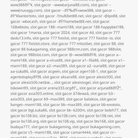
wow388ðŸ”¥
,
slot gacor --www(arjuna88.com)
,
slot gacor --
www(nusagg.com)
,
slot gacor --ðŸ‘‰ðŸ»wow388
,
slot gacor --
ðŸ”¥kantortoto
,
slot gacor -?multibet88.net
,
slot gacor -@lpo88
,
slot
gacor -wbocash
,
slot gacor -ðŸ†homebet88.net
,
slot gacor
168wbtoto
,
slot gacor 188--mami188
,
slot gacor 188-happybet188
,
slot gacor 1mania
,
slot gacor 2024
,
slot gacor 4d
,
slot gacor 777
dadu13.info
,
slot gacor 777 fixislot
,
slot gacor 777 fixislot--io
,
slot
gacor 777 fixislot.store
,
slot gacor 777 mitosbet
,
slot gacor 88
,
slot
gacor 88 bukagaming
,
slot gacor 988cnn.com
,
slot gacor 988slot
,
slot gacor 988slot.com
,
slot gacor @--wow388ðŸ®
,
slot gacor a--
mami188
,
slot gacor a-virus88
,
slot gacor a1--fila88
,
slot gacor a1--
mami188
,
slot gacor a2--max389
,
slot gacor a2--suria88
,
slot gacor
aa-suka86
,
slot gacor acgwin
,
slot gacor agen108-1
,
slot gacor
agentotoplayðŸ§§
,
slot gacor aksara88
,
slot gacor alexis500
,
slot
gacor alexis500.netâœ…
,
slot gacor alexistogel
,
slot gacor an-
tokowin99
,
slot gacor arena333.orgðŸ‘„
,
slot gacor arjuna88ðŸŽ°
,
slot gacor asia303.online
,
slot gacor â­7dewaâ­
,
slot gacor b3--
asia303
,
slot gacor b9--max389
,
slot gacor balaksix
,
slot gacor
banget--mami188
,
slot gacor bb--max389
,
slot gacor bb-exototo
,
slot gacor bgt.suka86
,
slot gacor bk--k200m
,
slot gacor boleh77
,
slot
gacor bs108.biz
,
slot gacor bs108.com
,
slot gacor bs108.net
,
slot
gacor bs108.org
,
slot gacor bs108.vip
,
slot gacor btv168
,
slot gacor
budaya777
,
slot gacor bukagaming
,
slot gacor bukagaming.com
,
slot gacor c5--mami188
,
slot gacor camar4444
,
slot gacor cr--
mami188
,
slot gacor cr7vip--ðŸš€
,
slot gacor cuanhoki
,
slot gacor