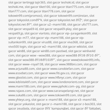
slot gacor tertinggi tajir365
,
slot gacor teshoki.id
,
slot gacor
teshoki.me
,
slot gacor tiket100
,
slot gacor titan775.com
,
slot gacor
titan777.com
,
slot gacor titan778.com
,
slot gacor
tokowin99.com(promosi)
,
slot gacor tokowin99.com)instan
,
slot
gacor tokyoslot.comðŸ”¥
,
slot gacor tokyoslot.net ðŸŽ°
,
slot gacor
tokyoslot.net ðŸ’°
,
slot gacor u2--mami188
,
slot gacor ufo777.com
,
slot gacor vespa69-id
,
slot gacor vespa69-play
,
slot gacor
vespa69.jp
,
slot gacor viartoto
,
slot gacor vip--juragankoin99
,
slot
gacor vip--m77
,
slot gacor vip--mami188
,
slot gacor vip-
sultankoin99
,
slot gacor virus88
,
slot gacor viva368
,
slot gacor
vivo500 login
,
slot gacor w2--mami188
,
slot gacor wikislot
,
slot
gacor win88
,
slot gacor win88.com pastiwd
,
slot gacor winlive4d
com
,
slot gacor wow --wow388
,
slot gacor wow388 ðŸ‡® ðŸ‡© ðŸ”´
,
slot gacor wow388-ðŸ‡®ðŸ‡©ðŸ”´
,
slot gacor www(tokowin99).info
,
slot gacor www--royal138
,
slot gacor www.988bni.com
,
slot gacor
www.arjuna88.com
,
slot gacor www.canobiefan.com
,
slot gacor
www.essebet.com
,
slot gacor www.fiti.gov.co
,
slot gacor
www.gboslot.com
,
slot gacor www.hfbnyc.com
,
slot gacor
www.kdslotaktif.com
,
slot gacor www.londonorient.com
,
slot gacor
www.mami188.com
,
slot gacor www.pphoki.com--pg
,
slot gacor
www.rajaos.com
,
slot gacor www.saranapelangi.net
,
slot gacor
www.suka86.com
,
slot gacor www.tokowin99.com
,
slot gacor
www.yhteys.org
,
slot gacor x--mami188
,
slot gacor x3--mami188
,
slot gacor yokaislot
,
slot gacor z--mami188
,
slot gacor z-bos303
,
slot
gacor zeusbola
,
slot gacor ðŸ§¨kampungbet
,
slot gacor ðŸ‘ faktabet
,