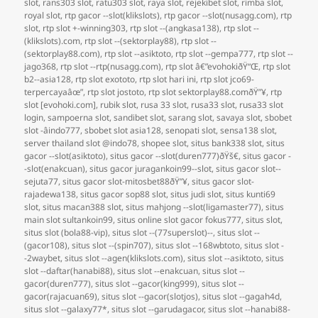
slot
,
rans303 slot
,
ratu303 slot
,
raya slot
,
rejekibet slot
,
rimba slot
,
royal slot
,
rtp gacor --slot(klikslots)
,
rtp gacor --slot(nusagg.com)
,
rtp
slot
,
rtp slot +-winning303
,
rtp slot --(angkasa138)
,
rtp slot --
(klikslots).com
,
rtp slot --(sektorplay88)
,
rtp slot --
(sektorplay88.com)
,
rtp slot --asiktoto
,
rtp slot --gempa777
,
rtp slot --
jago368
,
rtp slot --rtp(nusagg.com)
,
rtp slot â€”evohokiðŸ“Œ
,
rtp slot
b2--asia128
,
rtp slot exototo
,
rtp slot hari ini
,
rtp slot jco69-
terpercayaâœ”
,
rtp slot jostoto
,
rtp slot sektorplay88.comðŸ”¥
,
rtp
slot [evohoki.com]
,
rubik slot
,
rusa 33 slot
,
rusa33 slot
,
rusa33 slot
login
,
sampoerna slot
,
sandibet slot
,
sarang slot
,
savaya slot
,
sbobet
slot -â­indo777
,
sbobet slot asia128
,
senopati slot
,
sensa138 slot
,
server thailand slot @indo78
,
shopee slot
,
situs bank338 slot
,
situs
gacor --slot(asiktoto)
,
situs gacor --slot(duren777)ðŸš€
,
situs gacor -
-slot(enakcuan)
,
situs gacor juragankoin99--slot
,
situs gacor slot--
sejuta77
,
situs gacor slot-mitosbet88ðŸ”¥
,
situs gacor slot-
rajadewa138
,
situs gacor sop88 slot
,
situs judi slot
,
situs kunti69
slot
,
situs macan388 slot
,
situs mahjong --slot(ligamaster77)
,
situs
main slot sultankoin99
,
situs online slot gacor fokus777
,
situs slot
,
situs slot (bola88-vip)
,
situs slot --(77superslot)--
,
situs slot --
(gacor108)
,
situs slot --(spin707)
,
situs slot --168wbtoto
,
situs slot -
-2waybet
,
situs slot --agen(klikslots.com)
,
situs slot --asiktoto
,
situs
slot --daftar(hanabi88)
,
situs slot --enakcuan
,
situs slot --
gacor(duren777)
,
situs slot --gacor(king999)
,
situs slot --
gacor(rajacuan69)
,
situs slot --gacor(slotjos)
,
situs slot --gagah4d
,
situs slot --galaxy77*
,
situs slot --garudagacor
,
situs slot --hanabi88-