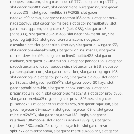
monperatoto.com
,
slot gacor mpo--ufo777
,
slot gacor mpo777--
,
slot gacor mpo888.com
,
slot gacor msha bukagaming
,
slot gacor
multibet88--
,
slot gacor multibet88@2025
,
slot gacor
nagakoin99.com-a
,
slot gacor nagatoto168-com
,
slot gacor net--
nagatoto168
,
slot gacor normalbet
,
slot gacor normalbet88
,
slot
gacor nusagg.com
,
slot gacor o2--(koko288)
,
slot gacor o3--
(haha303)
,
slot gacor o3--suria88
,
slot gacor of--mami188
,
slot
gacor og tajir365
,
slot gacor okesultan.com
,
slot gacor
okesultan.net
,
slot gacor okesultan.xyz
,
slot gacor ol-wingacor77
,
slot gacor one-dewakoin99
,
slot gacor online inter77
,
slot gacor
online--dewakoin99
,
slot gacor online@multibet88
,
slot gacor
osaka88
,
slot gacor p2--mami188
,
slot gacor pagoda168
,
slot gacor
pagodagacor
,
slot gacor pagodawin
,
slot gacor paris88
,
slot gacor
parsonsguitars.com
,
slot gacor pesiarbet
,
slot gacor pg-agen108
,
slot gacor pg77
,
slot gacor pg77.ac
,
slot gacor piala88
,
slot gacor
pol88âœ…
,
slot gacor pol88ðŸ”¥
,
slot gacor power301.xyz
,
slot
gacor pphoki.com-idn
,
slot gacor pphoki.com-pp
,
slot gacor
pragmatic 218 login
,
slot gacor pragmatic218
,
slot gacor provip805
,
slot gacor provip805 org
,
slot gacor provip805.net
,
slot gacor
pulsa88ðŸ‘‘
,
slot gacor r=h slotdadu.net/
,
slot gacor rajacuan
,
slot
gacor rajacuan69-maxwin
,
slot gacor rajacuan69.id
,
slot gacor
rajacuan69ðŸ”¥
,
slot gacor rajadewa138--login
,
slot gacor
rajadewa138-mobile
,
slot gacor rajadewa138-qris
,
slot gacor
rajadewa138.comâœ“
,
slot gacor rajasloto
,
slot gacor resmi
spbu777.com-terpercaya
,
slot gacor resmi suka86.net
,
slot gacor