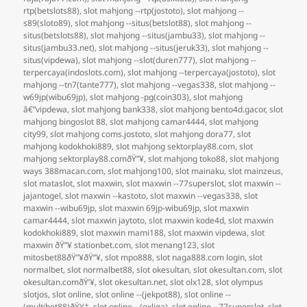
rtp(betslots88)
,
slot mahjong --rtp(jostoto)
,
slot mahjong --
s89(sloto89)
,
slot mahjong --situs(betslot88)
,
slot mahjong --
situs(betslots88)
,
slot mahjong --situs(jambu33)
,
slot mahjong --
situs(jambu33.net)
,
slot mahjong --situs(jeruk33)
,
slot mahjong --
situs(vipdewa)
,
slot mahjong --slot(duren777)
,
slot mahjong --
terpercaya(indoslots.com)
,
slot mahjong --terpercaya(jostoto)
,
slot
mahjong --tn7(tante777)
,
slot mahjong --vegas338
,
slot mahjong --
w69jp(wibu69jp)
,
slot mahjong -pg(coin303)
,
slot mahjong
â€”vipdewa
,
slot mahjong bank338
,
slot mahjong bento4d.gacor
,
slot
mahjong bingoslot 88
,
slot mahjong camar4444
,
slot mahjong
city99
,
slot mahjong coms.jostoto
,
slot mahjong dora77
,
slot
mahjong kodokhoki889
,
slot mahjong sektorplay88.com
,
slot
mahjong sektorplay88.comðŸ”¥
,
slot mahjong toko88
,
slot mahjong
ways 388macan.com
,
slot mahjong100
,
slot mainaku
,
slot mainzeus
,
slot mataslot
,
slot maxwin
,
slot maxwin --77superslot
,
slot maxwin --
jajantogel
,
slot maxwin --kastoto
,
slot maxwin --vegas338
,
slot
maxwin --wibu69jp
,
slot maxwin 69jp-wibu69jp
,
slot maxwin
camar4444
,
slot maxwin jaytoto
,
slot maxwin kode4d
,
slot maxwin
kodokhoki889
,
slot maxwin mami188
,
slot maxwin vipdewa
,
slot
maxwin ðŸ”¥ stationbet.com
,
slot menang123
,
slot
mitosbet88ðŸ”¥ðŸ”¥
,
slot mpo888
,
slot naga888.com login
,
slot
normalbet
,
slot normalbet88
,
slot okesultan
,
slot okesultan.com
,
slot
okesultan.comðŸ’¥
,
slot okesultan.net
,
slot olx128
,
slot olympus
slotjos
,
slot online
,
slot online --(jekpot88)
,
slot online --
(multibet88)ðŸ¥‡
,
slot online --(oxliga)
,
slot online --77superslot
,
slot