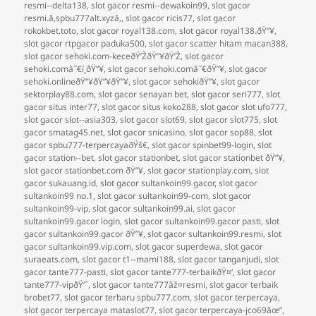
resmi--delta138
,
slot gacor resmi--dewakoin99
,
slot gacor
resmi.â‚spbu777alt.xyzâ‚
,
slot gacor ricis77
,
slot gacor
rokokbet.toto
,
slot gacor royal138.com
,
slot gacor royal138.ðŸ”¥
,
slot gacor rtpgacor paduka500
,
slot gacor scatter hitam macan388
,
slot gacor sehoki.com-keceðŸ’ŽðŸ”¥ðŸ’Ž
,
slot gacor
sehoki.comâ˜€ï¸ðŸ”¥
,
slot gacor sehoki.comâ˜€ðŸ”¥
,
slot gacor
sehoki.onlineðŸ”¥ðŸ”¥ðŸ”¥
,
slot gacor sehokiðŸ”¥
,
slot gacor
sektorplay88.com
,
slot gacor senayan bet
,
slot gacor seri777
,
slot
gacor situs inter77
,
slot gacor situs koko288
,
slot gacor slot ufo777
,
slot gacor slot--asia303
,
slot gacor slot69
,
slot gacor slot775
,
slot
gacor smatag45.net
,
slot gacor snicasino
,
slot gacor sop88
,
slot
gacor spbu777-terpercayaðŸš€
,
slot gacor spinbet99-login
,
slot
gacor station--bet
,
slot gacor stationbet
,
slot gacor stationbet ðŸ”¥
,
slot gacor stationbet.com ðŸ”¥
,
slot gacor stationplay.com
,
slot
gacor sukauang.id
,
slot gacor sultankoin99 gacor
,
slot gacor
sultankoin99 no.1
,
slot gacor sultankoin99-com
,
slot gacor
sultankoin99-vip
,
slot gacor sultankoin99.ai
,
slot gacor
sultankoin99.gacor login
,
slot gacor sultankoin99.gacor pasti
,
slot
gacor sultankoin99.gacor ðŸ”¥
,
slot gacor sultankoin99.resmi
,
slot
gacor sultankoin99.vip.com
,
slot gacor superdewa
,
slot gacor
suraeats.com
,
slot gacor t1--mami188
,
slot gacor tanganjudi
,
slot
gacor tante777-pasti
,
slot gacor tante777-terbaikðŸ¤‘
,
slot gacor
tante777-vipðŸ‘ˆ
,
slot gacor tante777âž¤resmi
,
slot gacor terbaik
brobet77
,
slot gacor terbaru spbu777.com
,
slot gacor terpercaya
,
slot gacor terpercaya mataslot77
,
slot gacor terpercaya-jco69âœ”
,