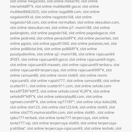
slot online megasloto
,
slot online mekar99
,
slot online
meriah4dðŸ”¥
,
slot online multibet88-gacor
,
slot online
multibet88@2025
,
slot online naga888.com
,
slot online
nagakoin99.id
,
slot online nagatoto168
,
slot online
nagatoto168.com
,
slot online normalbet
,
slot online okesultan.com
,
slot online okesultan.net
,
slot online p7--mami188
,
slot online
padangtoto
,
slot online pagoda168
,
slot online pagodagacor
,
slot
online pedro4d
,
slot online penaslotðŸ”¥
,
slot online pesiarbet
,
slot
online pgslot
,
slot online pgsoft1000
,
slot online pialatoto.net
,
slot
online pol88slot.link
,
slot online pol88ðŸ”¥
,
slot online
pusatjudionline
,
slot online q2--mami188
,
slot online rajacuan69
ðŸŒŸ
,
slot online rajacuan69-gacor
,
slot online rajacuan69-login
,
slot online rajacuan69-maxwin
,
slot online rajacuan69-terbaru
,
slot
online rajacuan69-terpercaya
,
slot online rajacuan69ðŸ”¥
,
slot
online ramuan88
,
slot online resmi slot69
,
slot online resmi-
rajacuan69
,
slot online rupiah777
,
slot online samson88
,
slot online
scatter911
,
slot online scatter911.com
,
slot online sehoki.com-
keceðŸ’ŽðŸ”¥ðŸ’Ž
,
slot online sehoki.comâ˜€ï¸ðŸ”¥
,
slot online
sehokiðŸ”¥ðŸ”¥
,
slot online sektorplay88.com
,
slot online
sgmwin.comðŸ”¥
,
slot online sip777ðŸ’°
,
slot online situs koko288
,
slot online slot123
,
slot online slot123.link
,
slot online slot69
,
slot
online slot775.inamoratafilm.com
,
slot online slot80-
,
slot online
spbu777-terbaik
,
slot online tante777-terpercaya
,
slot online
tante777.vip
,
slot online terpercaya slot69
,
slot online terpercaya-
jco69âœ”
,
slot online terpercaya-rajacuan69
,
slot online teshoki
,
slot