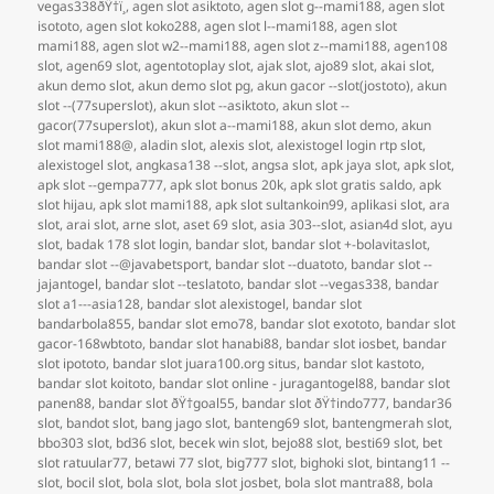
vegas338ðŸ†ï¸
,
agen slot asiktoto
,
agen slot g--mami188
,
agen slot
isototo
,
agen slot koko288
,
agen slot l--mami188
,
agen slot
mami188
,
agen slot w2--mami188
,
agen slot z--mami188
,
agen108
slot
,
agen69 slot
,
agentotoplay slot
,
ajak slot
,
ajo89 slot
,
akai slot
,
akun demo slot
,
akun demo slot pg
,
akun gacor --slot(jostoto)
,
akun
slot --(77superslot)
,
akun slot --asiktoto
,
akun slot --
gacor(77superslot)
,
akun slot a--mami188
,
akun slot demo
,
akun
slot mami188@
,
aladin slot
,
alexis slot
,
alexistogel login rtp slot
,
alexistogel slot
,
angkasa138 --slot
,
angsa slot
,
apk jaya slot
,
apk slot
,
apk slot --gempa777
,
apk slot bonus 20k
,
apk slot gratis saldo
,
apk
slot hijau
,
apk slot mami188
,
apk slot sultankoin99
,
aplikasi slot
,
ara
slot
,
arai slot
,
arne slot
,
aset 69 slot
,
asia 303--slot
,
asian4d slot
,
ayu
slot
,
badak 178 slot login
,
bandar slot
,
bandar slot +-bolavitaslot
,
bandar slot --@javabetsport
,
bandar slot --duatoto
,
bandar slot --
jajantogel
,
bandar slot --teslatoto
,
bandar slot --vegas338
,
bandar
slot a1---asia128
,
bandar slot alexistogel
,
bandar slot
bandarbola855
,
bandar slot emo78
,
bandar slot exototo
,
bandar slot
gacor-168wbtoto
,
bandar slot hanabi88
,
bandar slot iosbet
,
bandar
slot ipototo
,
bandar slot juara100.org situs
,
bandar slot kastoto
,
bandar slot koitoto
,
bandar slot online - juragantogel88
,
bandar slot
panen88
,
bandar slot ðŸ†goal55
,
bandar slot ðŸ†indo777
,
bandar36
slot
,
bandot slot
,
bang jago slot
,
banteng69 slot
,
bantengmerah slot
,
bbo303 slot
,
bd36 slot
,
becek win slot
,
bejo88 slot
,
besti69 slot
,
bet
slot ratuular77
,
betawi 77 slot
,
big777 slot
,
bighoki slot
,
bintang11 --
slot
,
bocil slot
,
bola slot
,
bola slot josbet
,
bola slot mantra88
,
bola