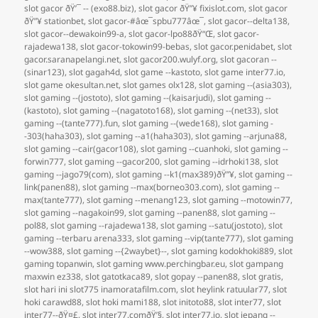
slot gacor ðŸ’¯ -- (exo88.biz)
,
slot gacor ðŸ”¥ fixislot.com
,
slot gacor
ðŸ”¥ stationbet
,
slot gacor-#âœ¯spbu777âœ¯
,
slot gacor--delta138
,
slot gacor--dewakoin99-a
,
slot gacor-lpo88ðŸ“Œ
,
slot gacor-
rajadewa138
,
slot gacor-tokowin99-bebas
,
slot gacor.penidabet
,
slot
gacor.saranapelangi.net
,
slot gacor200.wulyf.org
,
slot gacoran --
(sinar123)
,
slot gagah4d
,
slot game --kastoto
,
slot game inter77.io
,
slot game okesultan.net
,
slot games olx128
,
slot gaming --(asia303)
,
slot gaming --(jostoto)
,
slot gaming --(kaisarjudi)
,
slot gaming --
(kastoto)
,
slot gaming --(nagatoto168)
,
slot gaming --(net33)
,
slot
gaming --(tante777).fun
,
slot gaming --(wede168)
,
slot gaming -
-303(haha303)
,
slot gaming --a1(haha303)
,
slot gaming --arjuna88
,
slot gaming --cair(gacor108)
,
slot gaming --cuanhoki
,
slot gaming --
forwin777
,
slot gaming --gacor200
,
slot gaming --idrhoki138
,
slot
gaming --jago79(com)
,
slot gaming --k1(max389)ðŸ”¥
,
slot gaming --
link(panen88)
,
slot gaming --max(borneo303.com)
,
slot gaming --
max(tante777)
,
slot gaming --menang123
,
slot gaming --motowin77
,
slot gaming --nagakoin99
,
slot gaming --panen88
,
slot gaming --
pol88
,
slot gaming --rajadewa138
,
slot gaming --satu(jostoto)
,
slot
gaming --terbaru arena333
,
slot gaming --vip(tante777)
,
slot gaming
--wow388
,
slot gaming --{2waybet}--
,
slot gaming kodokhoki889
,
slot
gaming topanwin
,
slot gaming www.perchingbar.eu
,
slot gampang
maxwin ez338
,
slot gatotkaca89
,
slot gopay --panen88
,
slot gratis
,
slot hari ini slot775 inamoratafilm.com
,
slot heylink ratuular77
,
slot
hoki carawd88
,
slot hoki mami188
,
slot initoto88
,
slot inter77
,
slot
inter77--ðŸ¤£
,
slot inter77.comðŸ’§
,
slot inter77.io
,
slot jepang --