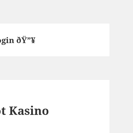
ogin ðŸ”¥
t Kasino