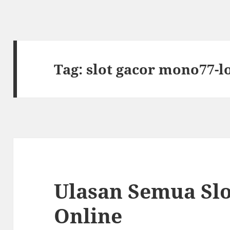
Tag:
slot gacor mono77-l
Ulasan Semua Slo
Online