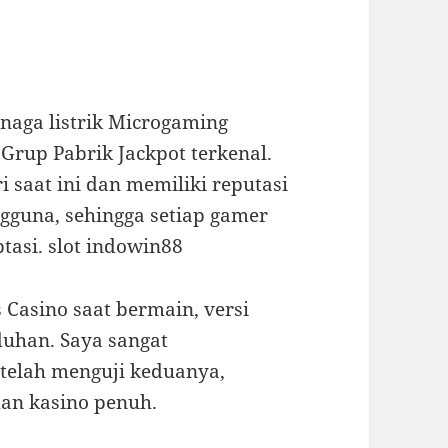
enaga listrik Microgaming
Grup Pabrik Jackpot terkenal.
i saat ini dan memiliki reputasi
ngguna, sehingga setiap gamer
asi. slot indowin88
s Casino saat bermain, versi
duhan. Saya sangat
telah menguji keduanya,
an kasino penuh.