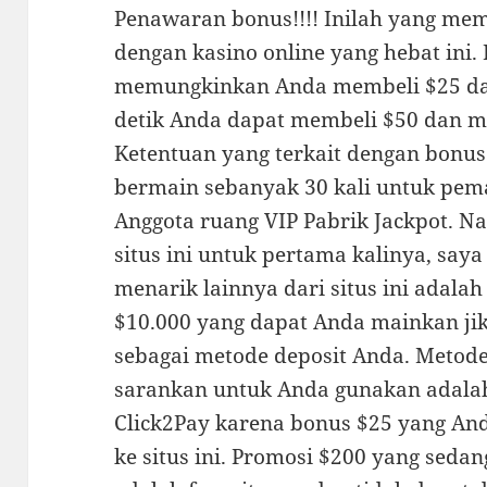
Penawaran bonus!!!! Inilah yang me
dengan kasino online yang hebat ini
memungkinkan Anda membeli $25 dan
detik Anda dapat membeli $50 dan m
Ketentuan yang terkait dengan bonu
bermain sebanyak 30 kali untuk pema
Anggota ruang VIP Pabrik Jackpot. N
situs ini untuk pertama kalinya, say
menarik lainnya dari situs ini adala
$10.000 yang dapat Anda mainkan ji
sebagai metode deposit Anda. Metod
sarankan untuk Anda gunakan adalah 
Click2Pay karena bonus $25 yang An
ke situs ini. Promosi $200 yang seda