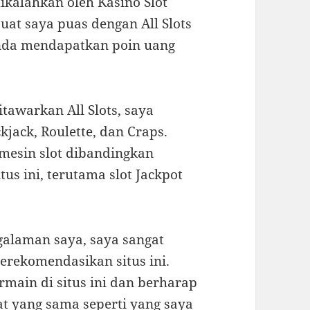
dikalahkan oleh Kasino Slot
uat saya puas dengan All Slots
Anda mendapatkan poin uang
itawarkan All Slots, saya
jack, Roulette, dan Craps.
 mesin slot dibandingkan
us ini, terutama slot Jackpot
galaman saya, saya sangat
erekomendasikan situs ini.
rmain di situs ini dan berharap
 yang sama seperti yang saya