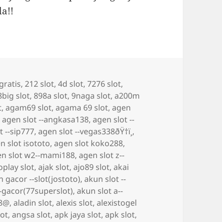
a!!
gratis
,
212 slot
,
4d slot
,
7276 slot
,
8big slot
,
898a slot
,
9naga slot
,
a200m
t
,
agam69 slot
,
agama 69 slot
,
agen
,
agen slot --angkasa138
,
agen slot --
t --sip777
,
agen slot --vegas338ðŸ†ï¸
,
n slot isototo
,
agen slot koko288
,
en slot w2--mami188
,
agen slot z--
play slot
,
ajak slot
,
ajo89 slot
,
akai
 gacor --slot(jostoto)
,
akun slot --
--gacor(77superslot)
,
akun slot a--
88@
,
aladin slot
,
alexis slot
,
alexistogel
lot
,
angsa slot
,
apk jaya slot
,
apk slot
,