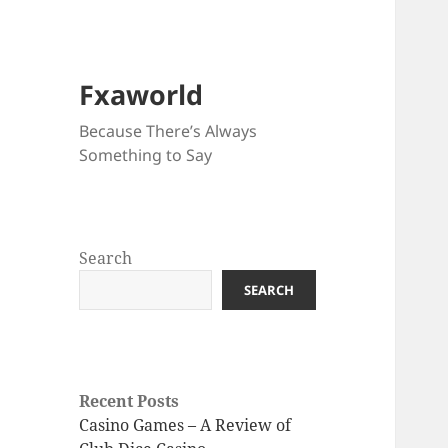
Fxaworld
Because There’s Always
Something to Say
Search
SEARCH
Recent Posts
Casino Games – A Review of